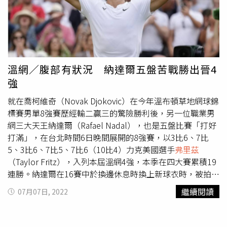
溫網／腹部有狀況 納達爾五盤苦戰勝出晉4
強
就在喬柯維奇（Novak Djokovic）在今年溫布頓草地網球錦
標賽男單8強賽歷經輸二贏三的驚險勝利後，另一位職業男
網三大天王納達爾（Rafael Nadal），也是五盤比賽「打好
打滿」，在台北時間6日晚間展開的8強賽，以3比6、7比
5、3比6、7比5、7比6（10比4）力克美國選手
弗里茲
（Taylor Fritz），入列本屆溫網4強，本季在四大賽累積19
連勝。納達爾在16賽中於換邊休息時換上新球衣時，被拍到
腹部做了包紮保護，也令人擔心他是否有新的傷勢，但他拒
繼續閱讀
07月07日, 2022
絕談論這個問題，這場8強賽他的腹部似乎有點狀況，於第
二盤申請傷停暫離球場治療，雖然回到場上續戰，不過這場
比賽打起來比他之前4場賽事還要辛苦，比賽歷時4小時21