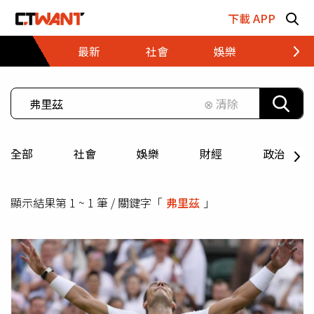
跳至主要內容區塊
下載 APP
最新
社會
娛樂
財經
⊗ 清除
全部
社會
娛樂
財經
政治
顯示結果第 1 ~ 1 筆 / 關鍵字「
弗里茲
」