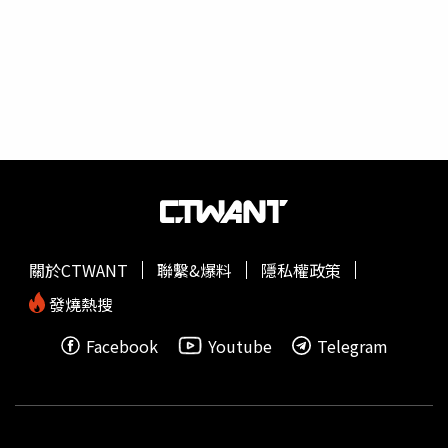
分鐘，決勝第五盤更是拚戰到搶十才收下勝利。賽後納達爾
接受場邊訪問時說：「這是和一位出色對手經歷的一個嚴苛
的下午。要好好稱讚
弗里茲
，整個賽季他一直表現得很精
彩。就我而言，這不是場輕鬆的比賽，我很開心終於晉級到
4強。」至於腹部狀況，納達爾回應：「我的身體整體來說
還行，雖然腹部那邊是有點不太好，坦白說，發球時我必須
想些和以往有點不同的方式來發球，甚至很多時候我都暗自
心想自己可能無法完成這場比賽，但我也說不上來，或許是
球場的能量幫助我挺下來。」今年已經在澳網、法網兩站四
大賽奪冠的納達爾，溫網要追尋生涯第23座大滿貫冠軍，以
及延續問鼎單季包辦所有四大賽金盃的希望，他將與澳洲好
關於CTWANT
聯繫&爆料
隱私權政策
手基瑞歐斯（Nick Kyrgios）爭奪決賽門票，納達爾表示：
「祈禱能準備好出賽，基瑞歐斯在所有場地都很擅長，特別
發燒熱搜
是草地賽事他的成績相當好，我覺得這是很大的挑戰，我得
Facebook
Youtube
Telegram
拿出百分之百的狀態，我會試著把握所有機會。」