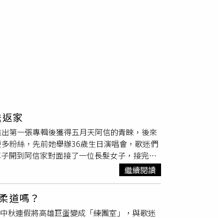
送返家
推出第一張專輯後獲得五月天阿信的青睞，後來
更多粉絲，先前她舉辦36歲生日演唱會，歌迷們
車子開到阿信家對面接了一位長髮女子，接完長
夜10點45分，結束連續2天的演唱會慶生場，魏
繼續閱讀
巨蛋對面的家前路邊停車，接了一名長髮女子上
魏嘉瑩住的地方。魏嘉瑩與好友們步行到慶功
柔道嗎？
瑩的慶功宴。（圖／本刊攝影組）魏嘉瑩坐在那
在中秋連假將高雄巨蛋變成「練團室」，與歌迷
海產店，一名穿著藍色上衣的短髮女子到巷口迎