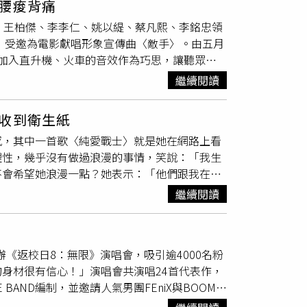
腰痠背痛
難敲。（圖／相映音樂提供）在電影播映前，
、王柏傑、李李仁、姚以緹、蔡凡熙、李銘忠領
接著黃霆睿傾力演繹〈Don’t Tell Me
」受邀為電影獻唱形象宣傳曲〈敵手〉。由五月
與林柏宏對唱〈What Am I Fighting
加入直升機、火車的音效作為巧思，讓聽眾有
的經驗，而且很驚喜能跟法蘭和信哥一起合唱，
焰、科幻不同氛圍， 4人為此挑戰高難度唱跳、
繼續閱讀
上最具挑戰性的一支舞蹈！」琳誼苦笑表示：
每次練完舞都腰痠背痛。」魏嘉瑩則自爆食量變
收到衛生紙
速把舞步記起來！不過因為這樣可以吃很多飯也
感，其中一首歌〈純愛戰士〉就是她在網路上看
音樂提供）小V直呼：「最挑戰的在於力度的
理性，幾乎沒有做過浪漫的事情，笑說：「我生
更嚴格要求，對心肺和肌肉的耐力都是硬仗，所
不會希望她浪漫一點？她表示：「他們跟我在一
溫妮解析舞步：「除了動作力度的收放、難度、
不浪漫。（圖／趙文彬攝）既然專輯名稱是「名
繼續閱讀
要看情況，如果那陣子很忙就不會發現。」她也
的心態，但會以工作為主，「工作可以帶給我很
不太一樣。」打趣說自己現在是在跟工作談戀
舉辦《返校日8：無限》演唱會，吸引逾4000名粉
可以當歌手，是到了大學快畢業時，學姐開餐廳
身材很有信心！」演唱會共演唱24首代表作，
他地方兼職，「收入不穩定，只好一邊做其他
AND編制，並邀請人氣男團FEniX與BOOM!
到網路上的唱歌影片被公司看到，簽約後真的成
合唱，氣氛直衝天花板。黃氏兄弟感性告白：
歌影片被公司相中。（圖／趙文彬攝）長相甜