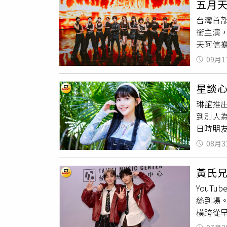
五月
男主角
台灣首
創作女團
銜主演，
Who 
天阿信
For
腎上腺
很緊張
09月1
搭配8
「我覺
星談
大：「
琳誼推
是滿開
到別人
收放是
日時朋
以歌曲
起的時
細緻度
08月3
偵探」
不是個
黃氏
大的成
YouT
愛。雖
絲到場
應徵駐
橫跨從早
打工，
怪物星
為歌手