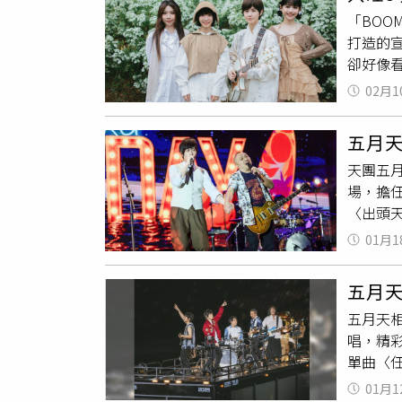
觀眾感受
加櫻花
重，會
「BOO
如萱、K
〈STRI
沒想這
打造的
過趣味劇
剛與團
18歲
卻好像
PANE
到她，所以
是一大
DISH/
You〉
02月1
熱衣、
入圍MV
者提供
讓他們
來（NA
學的纖細
五月天
（圖／
流KPO
我去了
天團五月
望就會
名相關資
雄。」
場，擔
挑戰了
次來台
田來未與
〈出頭
星全新
應感到
肩、互動
樂中心
解，「
團「落日
團隊早
01月1
然夏天
淚，所
供）此外
字幕，
信臉頰
只能盡
圍MV導
五月
聽到為
人老諾，
五月天相
生和黃
Lied〈
唱，精彩
演唱會
2024〉、
單曲〈
任，以
音樂與
加坡開
到深愛
與官方
01月1