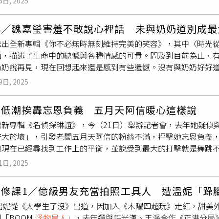
6日, 2025
你們，就沒有今天的我們。」並宣布將展開巡演，首站落腳香港
誼出道後最不習慣的事情，就是演出時常常需要穿裙子，這讓私
性格並不是甜美風格，大家會被我的外表騙了，以為我是個溫柔
心／魏嘉瑩害羞不敢說心裡話 未與奶奶道別成最
作品上展現了古靈精怪的一面，讓歌迷看到了她最真實的性格。
推出全新專輯《你不必無時無刻維持完美的笑容》，其中〈時光
圖／趙文彬攝）琳誼出道不久後就以〈蚵仔麵線〉拿下金鐘主題
曲，描述了生命中的缺憾與各種情感的可貴。問及到目前為止，
自己的期望，我是會想拿更多的人，會給自己一些壓力。」琳誼
奶奶說再見，現在回想起來還是感到有些遺憾。沒有與奶奶好好
奇邀歌，沒想到對方願意跟她合唱，兩人便合作〈帶你去逛街〉，
較害羞內斂的魏嘉瑩，不常跟家人說心裡話，高中時很疼她的奶
他們會沒話聊，結果兩人直接聊開，成為了非常好的朋友。新專
9日, 2025
去跟她講幾句話，我就看著但講不出什麼話來，其實很多想說的
除了個人作品，琳誼也是女團「BOOM!
怪物星人
」的成員，但
遺憾放在心裡，時常會覺得自己當時是否該多說些什麼，不僅能
，如果沒加入這個女團，我這輩子應該都不會跳舞。」她也坦言
陷低潮挨轟忘恩負義 五月天阿信暖心這樣說
像Ella合作讓魏嘉瑩超級緊張。（圖／相映國際提供）〈時光從
不上別人，但在努力練習之下越來越熟練。團體生活也讓琳誼覺
出新專輯《名偵探琳誼》，今（21日）舉辦記者會，去年她疑似
E一直都是她的偶像，「我每天都一定要聽S.H.E的歌，睡前聽到起
，偶爾不小心忘詞了，其他人也會立刻救援。琳誼（左一）也是「B
好大於壞」，引發老闆五月天阿信的粉絲不滿，抨擊她忘恩負義
沒辦法講話！」而Ella也展現大前輩風範，發現魏嘉瑩很緊張
。（圖／相信音樂提供）琳誼這幾年努力工作，並把在台北買房列
但現在已經尋找到工作上的平衡，並說受到最大的打擊就是舞跳
，但Ella超級有活力，「她（Ella）的出場方式很驚人，很
巨蛋開唱，被問到哪個會比較快實現？她笑說：「我覺得是相輔
上的攻擊，她也選擇面對，「想看看大家的想法，但的確會心情
。」除了個人的音樂事業，魏嘉瑩也是女團「
怪物星人
」的一員
五月天的大巨蛋演唱會暖場嘉賓，興奮直呼：「非常開心，尖叫
1日, 2025
一直想辦法帶她外出散心，就連阿信都會鼓勵她，要她不要太走心
種高產量的感覺，因為我很喜歡看鋼彈，開機器人一次要控制這
讓她覺得比較緊張，但愛挑戰的她預告下張個人專輯說不定會突
供）走過低潮時期，琳誼推出新作品，其中一首歌曲〈純愛戰士
類型與她個人很不一樣，但她不擔心無法融入，表示：「我想的
琳誼的人生目標。（圖／趙文彬攝）
必修課1／億級男友充當拍照工具人 遭溫妮「跺
戰士」，第一次談戀愛時篤定地覺得會跟對方結婚，結果只交往
很忙碌，要跳舞也曾叫苦連天，但魏嘉瑩很享受這種感覺。（圖
的溫妮從《大學生了沒》出道，因加入《木曜四超玩》走紅，甜美
嘴邊，結果就被分手了！」第一次受到情傷的她難過到吃不下飯，
，「我從沒接觸過跳舞，想說真的假的，我肢障欸！」苦笑說一
「BOOM!
怪物星人
」，去年還與許光漢、王淨合作《正港分局
緣態度，問及阿信是不是她的理想型？她笑說：「阿信是大家的