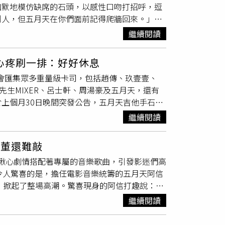
幽默地模仿缺席的石頭，以感性口吻打招呼，逗
人員，看來是演唱會的慶功宴，擔任演唱會嘉賓
別人，但五月天在你們面前記得爬牆回來。」首
一直坐在魏嘉瑩右手邊，2人並肩而坐。慶功宴結
司機」，與阿信合唱〈好不好〉、〈帶你去逛
日凌晨1點出頭，工作人員們陸陸續續離開，
繼續閱讀
「大家有沒有看過我去柔道比賽，通常碰到我肩
iki及阿翔，魏嘉瑩、長髮女及藍上衣的短髮女
互動也讓全場尖叫。舞台上，堅強陣容輪番「登
開到其他地方停放，接著獨自步行離開。魏嘉
心疼刷一排：好好休息
748情人節〉時，揭曉特別「食材」正是玖壹壹
展開《我要把眼淚當汽水》巡迴演唱會，自台北
盛會匯集眾多重量級卡司，包括趙傳、玖壹壹、
〉，浪漫氛圍破表；玖壹壹出動樂團編制炸翻全
ew Taipei，恰巧遇上她的生日，連續兩天
、麋先生MIXER、呂士軒、周湯豪及五月天，還有
壓軸登場的丁噹帶來最有意思的表演，挑戰10位
嘉賓。由於《浪姐7》讓〈心願便利貼〉翻紅，身
上個月30日晚間突發公告，五月天吉他手石頭
時，因準備過程的心血付出而感動淚崩，展現專
想起我！」剛好元若藍也是5月壽星，魏嘉瑩
犀利趴」臉書發布的最新資訊指出，原訂兩天演
讓樂迷滿載而歸。蕭煌奇和阿信在台上互動相當
送你手機磁吸支架，這個很實用！」希望她可以
繼續閱讀
次演出為四人版。」雖然主辦方未進一步透露石
討論，許多人留言表達理解與支持，寫下「沒關
周董還難敲
康最重要」、「石拔要好好照顧自己」、「少一
影揪心劇情搭配著專屬的音樂歌曲，引發影迷們高
再見面的。」石頭過去曾因脊椎滑脫而缺席部分
令人驚喜的是，擔任電影音樂統籌的五月天阿信
巢舉辦「回到那一天」巡演第100場時，石頭
 For〉掀起了整場高潮。驚喜現身的阿信打趣說：
個台上。其實我的身體……我不知道什麼時候會
更爆料林柏宏的檔期比周董還難敲，林柏宏趕緊
今這番話似乎讓歌迷更加牽掛其狀況。
繼續閱讀
唱歌給大家聽！」阿信也提到林柏宏是從《超級
只能說是選手！」阿信更把舞台的重要位置留給