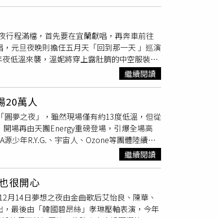
來到新加坡像是避寒，怪獸大讚歌迷精神依舊飽
吸引逾3.6萬人湧進現場。「Just Love
見了，大家好嗎？過去幾年，五月天維持著每一
ove It！一路向東」演唱會由五月天、任賢齊、
個巡演後，五月天要專心籌備專輯，五月天開玩
白安、BOOM！
怪物星人
及黃霆睿擔任共演大
夜行程滿檔，首先要在宜蘭獻唱，再奔車前往
開80歲演唱會，要大家好好把握這兩個晚
廣場輪番開唱，演唱會均免費入場。「Just
唱，元旦夜晚則擔任五月天「回到那一天 」巡演
賓的Energy，除了與五月天合唱〈二次西遊〉、
年夜低溫來襲，溫妮將穿上露肚臍的中空服裝，
一觸即發》演唱會在4月5日於馬來西亞開唱，他
今年會是我唱跨年以來第一次穿長褲長袖，會非
們《一觸即發》第六場演唱會，不知你們有沒有
繼續閱讀
不怕冷了。」魏嘉瑩偷偷爆料，趕場時肯定無
：「五月天會把你們吃垮。」Energy則說為了
邁入尾聲，各自以一段話送給自己，小V表示：
五月天答應。最後阿信出考題，要Energy唱
場20萬人
，勉勵自己明年保持樂觀的心態。魏嘉瑩自評：
五月天新曲，現場歌迷歡呼連連。五月天預告巡演
日「圓夢之夜」，雖然現場僅有約13度低溫，但從
歡玩角色扮演的遊戲，有一個故事透過『練功』把
誼組成的「BOOM！
怪物星人
」11日來到《回
開場再由天團Energy重磅登場，引爆全場高
辛苦了，妳很棒！」坦言這一年忙碌工作，導致
好評的〈我不可一世的輕狂〉等歌，並選唱〈許
源少年R.Y.G.、宇宙人、Ozone等團體陸續登
的時光，但還是希望收工到家後有自己的Me
加坡準備，忙裡偷閒大啖當地美食，也希望未來
的音樂狂潮，預估約吸引20萬人進場。主持人
4是學習的一年，團員練習了超多舞蹈，也因此體
環場狂歡版場外也一樣熱鬧，在新加坡牛車水、武
繼續閱讀
主持人陳漢典、Sandra身穿禮物裝登台，幽默與
人
團員都給今年的自己鼓勵。（圖／相映音樂
Land」歡樂氛圍之中，演唱會今（12）日繼續
Come On〉、〈Ra-Men Song〉及〈放
發版》1/17~1/19演出。更多相關訊息，請關注五月
也很開心
家在〈星期五晚上〉一起跳起來，招牌16蹲讓
。12月14日夢想之夜由金曲歌后艾怡良、陳華、
在2103公里之間〉和〈搖啊搖〉等歌曲，表現獨
出，最後由「韓國碧昂絲」孝琳壓軸表演，今年
暖包給冰球樂團的主唱，場面笑翻眾人。BOOM！