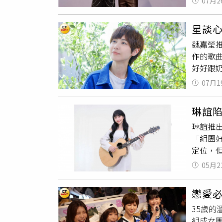
07月2
「沒有
美的琳
見面。
「我的
星談
在音樂
魏嘉瑩
性。（
作的歌
是我對
好好跟
向蕭煌
個性比
本擔心
07月1
媽要我
映音樂）
把這個
的嘗試
琳誼
她。與偶
操都跟
琳誼推
S.H.
輕壓力
「組團
了，完全
大難題
定位，
時間很早
站上大
於網路
得學習
度擔任
05月2
心她，
喜歡這
舞蹈，
音樂提
的音樂
蛋都是
戀愛
「純愛
顧女團
35歲
分手掛
苦連天
組成女團
抱持隨