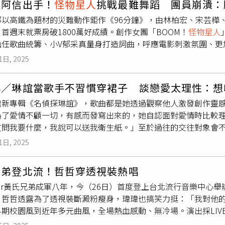
天阿信出手！
怪物星人
挑戰最難舞蹈 團員崩潰：
，笑稱：「今天讓你當主唱，站C位！」林柏宏被爆料比周杰倫還
部以高鐵為題材的災難動作鉅作《96分鐘》，由林柏宏、宋芸樺
「BOOM！
怪物星人
」打頭陣演唱形象宣傳曲〈敵手〉炒熱氣氛，緊
首週末就票房破1800萬好成績。創作女團「BOOM！
怪物星人
I Am〉，再來則是法蘭登場詮釋〈他們依然愛著〉，最後則是終極彩蛋，法蘭
擔任歌曲統籌、小V郁采真量身打造詞曲，呼應電影刺激氛圍、更
〉，林柏宏表示：「第一次有機會在電影院裡面唱歌，是非常特別
素飆升的聽覺和心跳感。MV特別到虛擬攝影棚拍攝，螢幕秀出火
但也感覺很熱血。」
1日, 2025
位舞者更添氣勢，就連擁有精湛舞藝的溫妮都說：「這首是怪星史
得最難的點是需要核心一直很用力，需要一直彎腰又快速起來，
心／琳誼當歌手不習慣穿裙子 談戀愛太理性：想
難在每次練完這支舞都特別餓。一定要大吃一頓，幫助身體更迅
出新專輯《名偵探琳誼》，歌曲都是她透過觀察他人激發創作靈
心的。」
怪物星人
團員認為〈敵手〉舞蹈很有挑戰性。（圖／相映
為了愛情不顧一切，有感而發寫出來的，她自認面對愛情時比較
快速切換的，為了呈現視覺上卡點的爽感，老師在動作的乾淨度
友問我要什麼，我說可以送我衛生紙。」至於過往的交往對象會
錄完後，我們有進行密集的體能訓練，為這次的編舞做準備！」
候，應該就知道這件事情了！」個性理性的琳誼談戀愛時一點都
都提升之外，更挑戰核心的穩定度！」
1日, 2025
，那在戀愛時是否能敏銳察覺另一半怪怪的？琳誼說：「我覺得
會查勤的人，很需要自己的空間，現在的她對戀愛抱持順其自然
兄弟登北流！哲哲穿透視裝熱唱
就感，那種感覺是不會離開的，但愛情可以一直換人，那種感覺
uber黃氏兄弟成軍八年，今（26日）首度登上台北流行音樂中心
然熱愛自己的工作，但其實琳誼一開始只是單純愛唱歌，沒想過
。哲哲透露為了透視裝斷澱粉瘦身，瑋瑋也搞笑力挺：「我對他的
唱歌手，她剛好被選上，就這樣在餐廳唱了3年，期間她還有在其
期校園風到近年多元曲風，全場熱血感動、無冷場。演出採LIVE B
當時經濟狀況只是打平的狀態，沒辦法存錢。」幸好當時她上傳
人
接力共演，掀起多波高潮。壓軸曲〈BYE了極限〉引爆全場大
，讓她覺得自己非常幸運。在餐廳駐唱3年，琳誼上傳到網路的唱