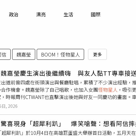
寵物
政治
漂亮
生活
國際
運勢
運動
梅酒
阿信
魏嘉瑩
BOOM！怪物星人
更多
／魏嘉瑩慶生演出後繼續嗨 與友人黏TT專車接
在出道前曾四處在街頭演出與餐廳駐唱，累積了不少演出經驗，
多合作機會。魏嘉瑩除了自己唱歌，也加入女團
怪物星人
，吸引
歡，時報周刊CTWANT也直擊演出後她與好友一同慶功的畫面。
車子來到阿信給魏嘉瑩住的家。（圖／本刊攝影組）5月15日深
5日, 2026
2名同事同車離開會場，11點43分，車子開到阿信位於台北市小
分鐘後，車子開進遼寧街夜市附近阿信的另一個家，這邊是阿信給
奇驚喜現身「超犀利趴」 爆笑嗆聲：想看阿信摔
。（圖／本刊攝影組）女生Kiki及其合作夥伴阿翔也出現在魏嘉
屆「超犀利趴」於10月4日在高雄巨蛋盛大舉辦首日活動，五月天
女子身旁。（圖／本刊攝影組）5分鐘，4人出門，步行到夜市的