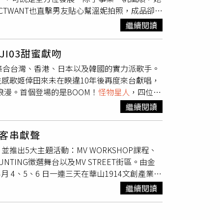
出每個人的問題，讓她的舞蹈漸漸進步，原本就
TWANT也直擊男友貼心幫溫妮拍照，成品卻讓
現在她對於男友類型不設限，一切順其自然。琳
開場嘉賓，讓魏嘉瑩相當感謝。（圖／相信音樂
疑似是溫妮男友的車接團員們到阿信家附近的豪
專輯演唱會，目前正在積極籌備，日前左腳膝蓋
示：「老闆很給大家空間，混音錄音各方面以我
繼續閱讀
」團員們結束一日店長活動，共乘一輛黑色廂
查後推測是運動傷害，團員們卻不相信，笑說她
次擔任五月天演唱會的開場嘉賓，回憶起第一次
司機於5點半左右，開車到大安區某雞腿便當店買
療跟消炎藥之後恢復正常。
等下要上去戰鬥的感覺，下台以後才回過神來，
I03甜蜜獻吻
返回，而溫妮隨後在社群上貼動態，顯示與團
樂，認為有人不喜歡很正常。（圖／趙文彬攝）
軍，集合台灣、香港、日本以及韓國的實力派歌手。
在練團。（圖／本刊攝影組）車子開出豪宅後，
喻為香菜，「有的人很喜歡香菜，有的人覺得香
感歌姬倖田來未在睽違10年後再度來台獻唱，
間9點40分，箱型車開出豪宅，20分鐘後在
菜，這也沒關係，快樂是不容易的事情，不用讓
季浪漫。首個登場的是BOOM！
怪物星人
，四位女
破億男友。10點7分，車子停在象山公園旁，
並一直在往這個目標努力前進。
、S.H.E的〈SHERO〉等經典夯曲。影歌
方。走在公園的人行道上，溫妮拿燈罩補光，男
繼續閱讀
以及2025高雄櫻花季主題曲〈愛的超櫻樹〉。
妮看了拍攝成果似乎並不滿意，於是自己掌鏡自
親切地不斷地與台下粉絲比愛心互動。香港創作
圖／本刊攝影組）不過溫妮臉嘟嘟似乎對照片不
客串獻聲
友打造的千萬神曲〈CHRISTY〉讓觀眾深陷甜蜜的
上車轉往信義區百貨商圈的露天酒吧，加入友人們
推出5大主題活動：MV WORKSHOP課程、
ars，李雅英大跳〈GONNA GET YOUR
夜店續攤，直到次日凌晨1點35分，小倆口走
 HUNTING徵選舞台以及MV STREET街區。由金
OOM SHAKE〉等多首流行歌曲合集，舞姿撩人魅力爆
瞪著男友，對方似乎受到震懾，只能低著頭滑手
4、5、6 日一連三天在華山1914文創產業園
台妹〉，並且往身上倒水演出性感濕身秀；台鋼
溫妮與男友來到信義區的露天酒吧。（圖／本
重本拍攝「新狼社區之MV大作戰」形象短劇
學」，展現青春洋溢的活力。台鋼Ｗing Stars則演
但被溫妮盯著看的男友沒有抬頭，而是一直看著
繼續閱讀
溫妮與 TRASH樂團的魁剛擔任主演，並找來
春洋溢的活力。（圖／寬寬整合行銷提供）日本樂團
影組）溫妮在2019年與李玉璽分手一直自稱單
持兒子小狼的導演夢，化身笑料百出的製作團隊，帶
哈囉，大家好我們是BACK-ON，今天來台高雄參
會上她也大方認了戀愛中，不過她說自己事業心很