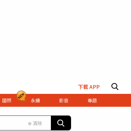
下載 APP
國際
永續
影音
專題
⊗ 清除