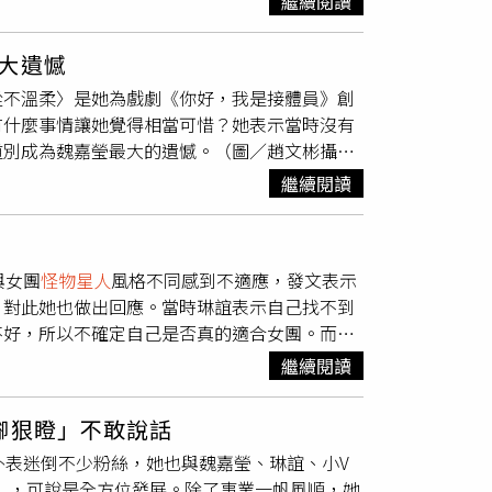
繼續閱讀
，未來也希望挑戰巨蛋、北高開唱，與更多粉絲
下喜歡穿褲子的她花了不少時間適應，並說：
的人，但其實我比較古靈精怪。」不過後來她也
大遺憾
雖然長相甜美，但琳誼覺得這不是自己真正的個
從不溫柔〉是她為戲劇《你好，我是接體員》創
歌曲獎，不過她坦言拿獎後壓力有點大，「主要
有什麼事情讓她覺得相當可惜？她表示當時沒有
也希望往後的作品能達到一樣的高度，因此特別
道別成為魏嘉瑩最大的遺憾。（圖／趙文彬攝）
她大讚蕭煌奇個性非常幽默，拍MV時經紀人原
奶進入人生最後的階段，「奶奶就在病床上，媽
輯找來蕭煌奇合作，讓琳誼受益良多。（圖／相
繼續閱讀
，但就是卡在心裡。」奶奶離開了之後，她一直
其實她從沒想過自己會加入女團，「想做一個新
讓奶奶更放心，也讓奶奶知道大家真的都很愛
一開始學習跳舞時非常痛苦，體力不好的她連做
不溫柔〉是魏嘉瑩與Ella陳嘉樺合作的歌曲，
得十分新鮮，最大的幫助就是在台上有夥伴能減
與女團
怪物星人
風格不同感到不適應，發文表示
床都還在播這次跟Ella合作，看到她我真的傻住
OOM!
怪物星人
」的成員，跳舞對她來說是一
，對此她也做出回應。當時琳誼表示自己找不到
便一直跟她閒話家常，魏嘉瑩更透露拍攝MV當天
入人生清單中，而她的另一個夢想就是10年內
不好，所以不確定自己是否真的適合女團。而對
像一顆太陽，跟大家說『我來囉』，這樣的精神好值
相成！」不過她先前分別以個人及女團身分，兩
不好，所以現在比較少看。」幸好團員們都很關
，雖然很忙碌，但她樂在其中，笑說：「我還滿
聲很大，冷氣很涼！」並說因為女團有大動作的
繼續閱讀
。琳誼第一次失戀後暴瘦10公斤。（圖／相映
麼多東西，我還滿享受這樣的。」雖然
怪物星人
破自我，嘗試舞曲作品。在台北買房及唱進大巨
〉是她根據別人的愛情故事寫下，不過她也曾是
是要怎麼表現自己，盡量做到最好。」雖然要兼
腳狠瞪」不敢說話
一年多就分手，「當時我比較不成熟，講氣話把
／趙文彬攝）不過
怪物星人
的舞蹈曾讓魏嘉瑩叫
外表迷倒不少粉絲，她也與魏嘉瑩、琳誼、小V
整整瘦了10公斤。目前單身4年的琳誼對戀愛
開始真的很慘烈，也讓她擔心上台時表現不好，
》，可說是全方位發展。除了事業一帆風順，她
理想型，我尊重的前輩！」也提到以前喜歡有才