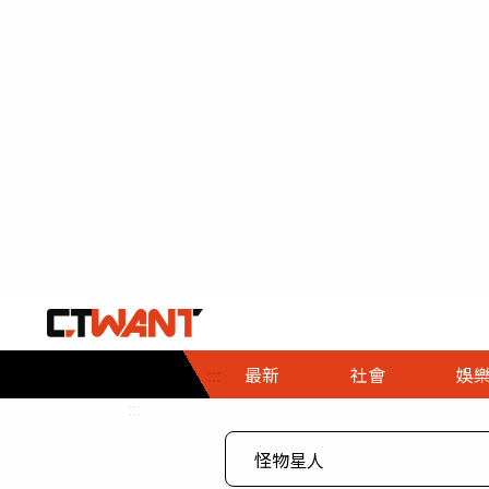
社會首頁
娛樂首頁
財經首頁
政
:::
最新
社會
娛
時事
即時
熱線
:::
直擊
大條
人物
調查
專題
３Ｃ