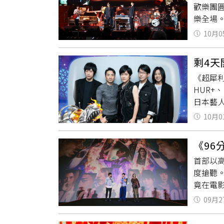
歡樂團
接4人
樂全場
的「那個
日活動
束後，
10月0
街〉，
當晚負責
膀的人
一起上
剩4
船」開趴
瑩邀請
《超犀利
的洋蔥
起跑，走
HUR+、
場。新
舉辦旗艦
日本藝
「帥哥
為原唱
將因個
業與真
貼心送
10月0
出的壓
有趣。
發更多
頭缺席
《9
係的！
首部以
個人就
度搶聽
巡演，
竟在電影
曾感性
「我從
有承受
09月2
澄清：
星光大