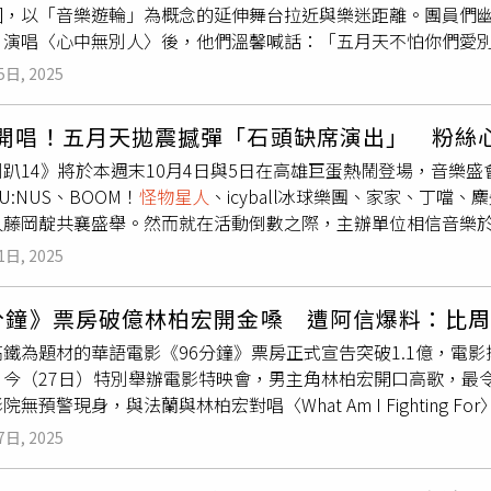
圓，以「音樂遊輪」為概念的延伸舞台拉近與樂迷距離。團員們
，大夥兒一起走進海產店。而店內已經坐滿了這2天演唱會的工作
。演唱〈心中無別人〉後，他們溫馨喊話：「五月天不怕你們愛
女生Kiki」及其合作夥伴阿翔也是座上賓。用餐期間，長髮女
最高潮之一，是金曲歌王蕭煌奇驚喜現身探班，自稱「五月天的
司機將魏嘉瑩與友人們送回住處的停車場。（圖／本刊攝影組）次
5日, 2025
阿信也透露昨天彩排時問蕭煌奇可否輕輕撞他肩，蕭煌奇回說：
開車的司機也將車子停到餐廳門口。1點半左右，送別那個女生K
，不曉得現在已經到哪裡去。想看阿信摔柔道嗎？」兩人的趣味
車，車子直接開回到魏嘉瑩住處停車場，放3人下車後，司機將車
天開唱！五月天拋震撼彈「石頭缺席演出」 粉絲
。HUR+熱力唱跳並與呂士軒合唱；BOOM！
怪物星人
在演唱〈
好久不見的元若藍擔任嘉賓。（圖／相映音樂提供）魏嘉瑩先前
趴14》將於本週末10月4日與5日在高雄巨蛋熱鬧登場，音樂
，5人重新詮釋掀起高潮。U:NUS首唱新曲〈如果愛都說不出來
訪台中、高雄、廣州、成都、北京等地後，再度回到台北的Zepp N
U:NUS、BOOM！
怪物星人
、icyball冰球樂團、家家、丁噹
科金曲歌王呂士軒嗨唱嘻哈金曲，並宣布11月將辦巡迴演唱會。
慶生場，邀請蔡旻佑、元若藍、一隻阿圓及那個女生Kiki擔任
人藤岡靛共襄盛舉。然而就在活動倒數之際，主辦單位相信音樂於
」女舞者，大跳歷屆唱跳男神組曲，更在演唱〈你為什麼說謊〉
的元若藍久違現身掀起全場尖叫，元若藍也感性回應：「謝謝大家
人因素無法參與演出，引起歌迷廣泛關注。根據主辦單位在「超
摯。整場「超犀利趴」首日活動成功以音樂能量駛入高雄巨蛋，
上生日禮物，表示：「聽說你最近有在創作、拍唱歌影片，所以
1日, 2025
軸皆為五月天，但其中提及：「石頭因個人因素不克出席，該場
（圖／相信音樂提供）
唱歌的影片。
的具體原因，但呼籲粉絲體諒。此消息一出，旋即引發粉絲熱烈
6分鐘》票房破億林柏宏開金嗓 遭阿信爆料：比
石拔好好休息！我們都會在原地等你的」、「石頭保重，身體健
高鐵為題材的華語電影《96分鐘》票房正式宣告突破1.1億，電
是怪怪的……石拔好好休息噢」、「石頭好好休息，我們很快會
。今（27日）特別舉辦電影特映會，男主角林柏宏開口高歌，最
使部分歌迷對他的健康狀況感到憂心。尤其在五月天日前於北京鳥
院無預警現身，與法蘭與林柏宏對唱〈What Am I Fighting
表示：「我覺得我的責任好像好大，好像每天得要健健康康在這
小就是柏宏的影迷，很榮幸這次能為電影《96分鐘》做音樂。」
不住的時候，所以如果有一天我缺席了，希望大家原諒我！」如
7日, 2025
「我不是專業歌手，擔心我真的做不到！非常難得可以在電影院
道》出身，稱讚：「一出道就是歌手！」林柏宏幽默回應：「我