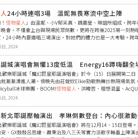
的歌跟著五月天一起唱，我們一起把汗流光。」瑪莎也形容冬天
總長近4個小時的演唱會，包括海風廣場及一旁公園設立的戶外轉播，
佑也預告五月天會準備很多歌曲，阿信則說：「不知不覺一年不
路向東」演唱會17日在高雄開唱。（圖／相信音樂提供）「Just L
星人
24小時連唱3場 溫妮無畏寒流中空上陣
新加坡開演唱會，預告一下，明年真的不一定……。」因為在這
Energy、告五人、丁噹、宇宙人、GX、鼓鼓、蕭秉治、家家、
M！
怪物星人
」由溫妮、小V郁采真、魏嘉瑩、琳誼所組成，跨年
要先休息半年、沉澱半年、整理半年、充電半年等，笑稱下次就是
後2天繼續在花蓮縣玉里鎮玉里國小永昌分校運動場、花蓮市東大門
年晚會，不僅會上台與現場民眾倒數，更將在跨後2025第一刻熱
nergy六度擔任五月天嘉賓。（圖／相信音樂提供）第6度擔任嘉
 It！一路向東」演唱會17日在高雄開唱。（圖／相信音樂提供）
賓，24小時內要連唱三場演出，對她們的體力也是一大考驗。跨
晚上〉勁歌熱舞外，還有個重要任務，因為Energy即將帶著《
要用大量暖暖包貼在身上驅寒，琳誼得意說：「我超級怕冷！但
「接下來有個任性要求，今天我們第六次擔任演唱會嘉賓，在我
0日, 2024
！」小V則信誓旦旦表示：「雖然怕冷，但跳舞後身體就熱起來，
？」早已偷打聽五月天行程表的Energy大膽提出要約，阿信笑回
，大家會一路聊天吵鬧，肯定從宜蘭暢聊到嘉義不停歇。2024將
天擔任嘉賓，他們密集接演出，不怕被五月天吃垮，誠意滿滿就等
誕城演唱會無懼13度低溫 Energy16蹲嗨翻全
我自己出道滿周歲！」自認從不習慣舞台，到如今相對熟悉自在
新歌〈任性〉就慎重考慮，Energy早已有備而來，完美詮釋
新北歡樂耶誕城「魔幻巨星耶誕演唱會」於今（15）日展開第二
24年過得很充實，希望還是要抽出時間打電動。」笑說：「我喜
專輯。（圖／相信音樂提供）由溫妮、小V 郁采真、魏嘉瑩、琳
就漸漸湧進人潮，傍晚先由莊錠欣Elkie勁歌熱舞炒熱現場氣氛，
色變厲害，也可以去體驗新的一個人生。」溫妮想對自己說：「
天》新加坡場擔任開場嘉賓，她們帶來未發行的〈墨玉〉和廣受
cyball冰球樂團、BOOM!
怪物星人
、洪暐哲、理想混蛋、AcQUA
間變很少，讓最高紀錄可以一次睡足15個小時的她，很想念被窩
〉獻給星國新加坡。第一次來到新加坡表演的她們，提前到達新
後壓軸為超人氣樂團告五人，含金量超高的卡司陣容掀起令人驚艷
，卻時常追劇到累癱昏睡。琳誼直呼：「舞藝很精進！」認為202
來到這表演。五月天5525《回到那一天》25週年巡迴演唱會
5日, 2024
左）和Sandra（右）身穿禮物裝。（圖／楊澍攝）今（15）日
不少，更笑稱：「目前爬樓梯可以爬到3樓都不會喘了！」
怪物星
節路等許多景點布置「五月天元素」，讓歌迷沉浸在「Mayday 
介紹來賓，擔任開場的男團Energy今以全白造型現身，表演經典曲目〈
下來五月天《2025 Just Love It !一路向東｜演唱會｜再出
人新北耶誕壓軸演出 孝琳倒數登台：內心很激動
曲，充滿活力的節奏讓現場宛如「大型能量補給站」，最後邀請大
信音樂官網、官方臉書粉絲團及官方微博。
新北歡樂耶誕城《魔幻巨星耶誕演唱會》將在12月14、15日登場
。接著是深受年輕人喜愛的icyball冰球樂團以輕鬆曲調詮釋〈
白安、GX鼓鼓呂思緯、蕭秉治及八三夭等實力派歌手輪番上陣演
樂團風格，尤其前一組Energy的團員Toro還特別「傳承」暖