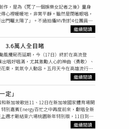
方 IG 分集上線。此外，更同步邀來孫盛希、魏
？希望玩高興、玩得愉快。」他們接連飆歌
至於是否會有更進一步的發展？她表示：「其實
創作，是為《死了一個娛樂女記者之後》量身
物星人
獻聲客串。「新狼社區之MV大作戰」透
〈夢想～Carry on～〉，讓粉絲大飽耳福。今年二月
。」※喝酒勿開車！飲酒過量，有害健康，未滿
覺得心裡暖暖地，非常平靜。雖然是閉著眼唱，
）系列活動中壓軸登場的「MV MASTER
分來到櫻花季，恩地表示也許今天有人是第一次見
圖／翻攝自溫妮IG）
出門曬太陽了」。不過拍攝MV對於4位團員可
，與大家深度暢聊產業秘辛，包含「日本人氣樂團
‘re My Garden〉、〈All For
拍攝時，最怕冷的魏嘉瑩貼了四個暖暖包，發
YOUNG POSSE創意總監JERRY SHIN x 金曲
力的渾厚嗓音，帶領大家進入韓劇的世界。（圖／讀
繼續閱讀
不到3小時就再度開工，又冷又睏的生理反應
y藝人與廠牌關係大中華區負責人湯宗穎」、「涅所未
穿著黑色小可愛配上不能再短的短裙，展現不科
奔回被窩。BOOM！
怪物星人
在寒流拍攝MV。
聊主題涵蓋「MV與短影音誰才是市場必須？」、「韓
y〉等歌曲，她開心表示：「來到這裡真的太高興了，
3.6萬人全目睹
感受是就算遇到再多的困難，只要轉個念頭，希
文創產業園區 東3B烏梅劇院舉辦，活動場次與報
天我的衣服是這種，不能吃太多，我還想再來高
，因颱風攪局而延期，今（17日）終於在高流登
看暖陽，或許問題就能迎刃而解。」小V這次
/鼓手泉大智首次來台，興奮表示：「這是我第一
腰線。（圖／讀者提供）今晚的最高潮，就是倖
的演出唱好唱滿，尤其激勵人心的神曲〈勇敢〉、
定的詮釋，用平穩且長的氣音貫穿整首歌，是怪
次在日本以外分享創作心得，對於台灣觀眾的反
OVE COCKTAIL〉驚喜上台，這對夫妻檔不時勾
援花東，氣氛令人動容。五月天今在高雄流行音
命題，對於生死觀的想法，小V有自己獨特見
帶來更深層的感受，並透露自己特別喜歡台灣樂
03的臉頰，公然放閃。為了這次演出，倖田來未
場地，要開心大唱「每到夏天我要去海邊」；雖
號，我想多一點平靜和快樂，少一點遺憾和眼
泉大智將首次來台。（圖／金狼獎執行委員會提
公演原汁原味搬來台灣，更特別為高雄設計台語
繼續閱讀
國璽在台上不僅唱到牽手，國璽還意外偷親了阿
只求把握當下無憾的過每一天。」魏嘉瑩則認為
有超過50組新生代音樂人報名，並邀請2位金曲入
（圖／相信音樂提供）愛心滿滿的國璽，當初一
！」
唱片A&R及企劃、歌手經紀人左光平以及浮現祭主辦
一定」
歌〉同樂，緊接著他們邀請擔任共演嘉賓的麋先
薦好聲音：莉莉周她說 Lily Chou-Chou
和新加坡歌迷11、12日在新加坡國家體育場開
徵攜手擁抱花蓮，激勵現場所有樂迷情緒。此次
〈Pandemic 傳染病〉、PIZZALI〈熱血
，特別嘉賓Energy百忙之中再度前來，獻唱全新
每一場都以最高規格呈現。蕭秉治昨擔綱開場重
inment Inc.布萊梅〈Castle〉，6 組藝人與導演以
上週才剛結束六場桃園新年特別版，11日到新
不忘感性祝福大家：「新的一年希望大家都能找
聲。更多「MV新狼潮」資訊請鎖定金狼獎社群
坡是很溫暖、很熱情的城市，我現正在在退冰，今
開唱，用音樂伴隨現場樂迷們一同看夕陽、一起
繼續閱讀