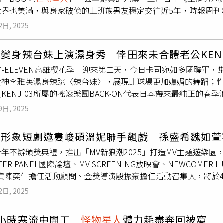
到團員們的演出，幸好舞蹈老師對她們非常要求，而且能精準抓
世界也美滿，與身家破億的上班族男友穩定交往近5年，時報周刊C
生，前任就是這樣的類型，卻無法提供她想要的情緒價值，因此
動的她，現在也開始享受跳舞的感覺。
怪物星人
當過多場五月天
滿意，看來還未掌握「拍照」這項男友必備技能。活動結束後，
膝蓋突然受傷。（圖／相映音樂提供）琳誼將在6月29日舉辦新
至於這次出個人專輯，老闆五月天阿信是否有給建議？魏嘉瑩表
2日, 2025
／本刊攝影組）3月22日下午近4點，溫妮及「BOOM!
怪物星人
受傷，下飛機時完全不能行走，最後只能請地勤推輪椅。醫生檢
非常厲害，可以跟這麼強的人一起工作很榮幸。」
怪物星人
也多
開，4點14分開進台北市中山區阿信家附近的一處豪宅。廂型車
連續吃太多天火鍋，讓她一度擔心自己是不是痛風，幸好經過電
人舞台的感覺，魏嘉瑩直呼：「在台下發現我心臟跳很快，有種
變身辣台妹上演濕身秀 倖田來未合體老公KENJ
袋便當回去，魏嘉瑩則於6點半左右獨自回到阿信的豪宅換裝後又
個很好的經驗，非常謝謝五月天。」魏嘉瑩以香菜比喻自己的音
5 7-ELEVEN高雄櫻花季」迎來第二天，今日卡司宛如多國聯
一起練團。魏嘉瑩到阿信豪宅換裝後又返回，溫妮貼文顯示他們
許多音樂作品的魏嘉瑩難免會遇到酸民，不過她把自己的音樂比
女神李雅英濕身辣跳〈辣台妹〉，展現比球場更加嫵媚的舞蹈；性
男友已在車上，隨後男友護著溫妮走到公園。（圖／本刊攝影組）晚
消失，這是很正常的，我的音樂對他們來講可能就是不喜歡的香
KENJI03所屬的搖滾樂團BACK-ON代表日本帶來最純正的春
路邊停車，司機搬了箱東西到後車廂，車上可見溫妮穩交中的身家
的事情進到心裡。」她也期許自己能有一首大家都會唱的作品，
色學院風的服裝以〈墨玉〉磅礴開場，還翻唱告五人的〈愛人錯過〉
車走進公園，男友一下車便將手搭在溫妮肩上，邊走邊呵護著對
9日, 2025
梁舒涵，準備了〈要不要約一下〉、〈粉紅泡泡〉、〈你超啤的〉
手機幫忙拍攝，接著小倆口在公園一隅，男友繼續幫忙拍照，溫
來的是唱作歌姬Bae 林采欣，以百變的歌聲一連帶來四首歌曲，
友只好改拿燈光補光。到公園後男友幫溫妮拍照還貼心打燈。（
獎形象短劇邀婁峻碩溫妮聯手飆戲 孫盛希魏如萱
son Yoshi以性感的R&B嗓音讓炎熱的高雄氣氛更加升溫，為女
來乾脆自拍。（圖／本刊攝影組）10點21分拍攝完畢後，兩人
年不辦頒獎典禮，推出「MV新狼潮2025」打造MV主題遊樂園，並
。舞台上也邀請到韓國及台灣的啦啦隊女孩們－李雅英和台鋼Ｗing St
同歡，溫妮也淺嘗一小杯。深夜11點半左右，幾名友人換到附近的
STER PANEL國際論壇、MV SCREENING放映會、NEWCOMER
〉、〈WHIPLASH〉、〈Hot Issue〉、〈NEW THANG B
，然而不知何故，戴著口罩的溫妮露出不悅的眼神，跺腳並狠狠
演陳奕仁擔任活動顧問、金獎導演殷振豪擔任活動召集人，將於4月 
來要退場的李雅英，在安可聲中停留在台上，入境隨俗熱跳〈辣
敢看著溫妮，5分鐘後，兩人才共乘多元計程車離去。拍完照後，
3B烏梅劇院、光點華山電影館登場。金狼獎團隊為此次活動砸下
 Stars則演出〈CHEER IT UP〉和「兵兵ㄅㄧㄤˋㄅㄧㄤˋ聯盟教
組）與友人續攤完走出夜店，溫妮似乎在對男友跺腳耍小脾氣，
2日, 2025
豪攜手彭道森共同執導，由活動大使婁峻碩攜手王中平、于子育、
EER IT UP〉和「兵兵ㄅㄧㄤˋㄅㄧㄤˋ聯盟教學」，展現青
（圖／本刊攝影組）兩人一同搭著多元計程車離去。（圖／本刊攝
d Video團隊的主委、梅伯及曼曼客串演出。劇中一家人為了支
-ON搖滾開唱，台日混血主唱KENJI 03以流利中文帶動氣氛：「
到2021年被拍到與男友在路上熱吻，戀情才曝光，之後在記者
3小時寒流中開工
怪物星人
體力耗盡奔回被窩