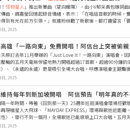
影像人的甘苦趣事。形象短劇共有5集，於 3/20 起在金狼獎官
季非常高興，你們知道我們嗎？不知道沒關係，跟我一起唱OK嗎
把工作跟私生活分開，因為工作忙，與男友見面的頻率也不高，
M！
怪物星人
」推出新單曲〈望向暖陽〉，由小V郁采真包辦詞曲
ID林柏昇、莫宰羊、小派派偉俊、icyball冰球樂團、BOOM！
怪
KE BACK〉、〈Fly Away〉〈INFINITY〉，還選唱中文歌曲
麼多，現在是以事業為主，順其自然，如果有那一天會跟大家說
宣傳曲，魏嘉瑩回憶起錄音情緒，表示：「在唱這首歌的時候，
情幽默帶出拍攝MV時遇到的大小事。（圖／金狼獎執行委員會提供
體Apink來台舉辦台北演唱會的鐵肺主唱鄭恩地，這次以個人身
請勿飲酒。溫妮曾在受訪時稱目前以事業為主，還沒有結婚打算。（
看得到有光在前方引領。」就連粉絲聽了新歌後，都打趣留言「要
L」國際論壇共邀請到台、韓、日 4 組音樂、影像產業大咖嘉賓
會很努力地炫耀歌喉，她配合季節挑選〈The Spring 〉這首歌，〈You
考驗，得面對寒流來襲，僅有體感4度低溫的清晨，在外景拍對嘴
/鼓手泉大智 x 創意總監RAITA NAKAMURA（yoru）」、「韓國女團 
、〈Love Day〉則帶領大家進入韓劇的世界。鄭恩地具穿透
0日, 2025
發熱褲全身做好禦寒抗戰。因為前一天收工已經是半夜，團員們睡
導演黃婕妤」、「華納國際音樂董事總經理楊國修 x Spotif
）今年迎來出道25週年的倖田來未，一現身便引爆全場歡呼，她
幾乎快耗盡體力，聽到導演提前一小時喊出「收工」，全都想趕緊
XS STUDIO）創辦人馮涵宇 x 金曲入圍MV導演章郡」，暢
腰線。倖田來未接連演唱〈POP DIVA〉、〈Cutie Hone
高雄「一路向東」免費開唱！阿信台上突被偷親 
相映音樂提供）琳誼分享自己對這首作品感受，「在錄音時我的
P與台灣影像產業如何激盪火花？」等，更多論壇將於華山1914
小琉球，昨天還去旗津，騎了腳踏車，高雄有好多溫柔的人，今
天原訂去年11月舉辦的「Just Love It！一路向東」演唱會
降臨，也希望大家再聽這首歌時，如果遇到一些困境，只要抬頭看
訊請洽官方社群網站。本次國際論壇也是日本人氣樂團DISH/
倖田來未著黑色小可愛配上不能再短的短裙，展現不科學的纖細
任壓軸的五月天毫無保留地熱力開唱超過17首歌，超過90分鐘
新的演繹方式，「這是一首溫暖且有力量的歌曲，需要内斂且堅
灣，很期待親身感受當地文化，並與創作者交流！」這也是他首
老公KENJI03合體，BACK-ON樂團在最後一首歌〈POPPIN' L
天〉、〈永遠的永遠〉更是吸引全場大合唱，呼應演唱會主題聲
的嘗試，收斂聲音的力量是我覺得最挑戰的地方。」劇中以死亡為
好奇。談及MV對音樂的影響，他認為視覺能讓音樂變得更立體，
看起來默契十足，倖田來未唱到嗨時，更是直接吻上了KENJI
海風廣場開唱，阿信之前在社群提到五月天終於解鎖海濱的戶外
對死亡的感受，時而近時而遠，如果活著是上引號，死亡是下引
飛車」，未來也希望有機會來台演出。日本樂團DISH//鼓手
上8點就前往現場彩排，更大陣仗帶來40人的技術團隊，將日本
8日, 2025
還沒到，但他們特地請來「脫拉庫」樂團主唱國璽合作，阿信與
以盡量讓自己開開心心！」溫妮坦然面對：「該來的終究會來，
，MV新狼潮系列活動「NEWCOMER HUNTING」徵選舞台
相當重視這場演出。
一下，展現2人好交情。國璽17日唱到一半突親了阿信的臉頰。
量珍惜當下，「也許很多事不能做到盡善盡美，但就求一個盡力
演黃婕妤與邱柏昶Birdy Nio、金曲入圍樂團恐龍的皮、知名
天維持每年到新加坡開唱 阿信預告「明年真的不
公益而唱馬上一口答應，今與五月天合唱〈我愛夏天〉、〈笑忘
綜合音樂與MV影像的呈現為基準，最終評選出6組2025年MV新狼潮推
隔一年時間，帶著《回到那一天》25週年巡迴演唱會環場狂歡版
霆睿再度上台，大夥兒齊唱充滿東部情懷的〈故鄉普悠瑪〉，象
清〉、好樂團GoodBand〈鼻子（My Beautiful Nose）〉、Andr
再現喵星人大飛球、「MAYDAY EXPRESS」環場與歌迷近距離
雖免費入場，但舞台設計、演出卡司及曲目安排絕對誠意滿滿，
SteadyGang〈周星翅 ChouXingChi〉以及 Bremen Enterta
任性〉，發行不到一個月，全場歌迷已能琅琅上口大合唱。五月天
〈活著〉等歌瞬間炒熱氣氛，唱到〈我對你的愛沒有盡頭〉時更
影像碰撞出了非常精彩的作品，絕對是今年值得大家關注的熱血新
唱，從10度低溫的台北到24度溫暖的新加坡，石頭說：「新加
的人。」緊接著黃霆睿、麋先生輪番演出，最後再由五月天壓軸
網站。
2日, 2025