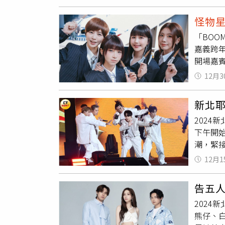
天很多
看星空，
滿，冠
It！一
怪物
年來到
蘇慧倫、
「BOO
笑說，
使，明
嘉義跨
上。 E
Love
開場嘉
〈星期五
她表示
們說：
12月3
常保暖
空來一下
法休息
邀請五月
新北耶
「恭喜
出五月天
2024
「20
後要籌備
下午開始
自己角
到那一
潮，緊接i
睡眠時
下星願
場，最
time
還有機會
12月1
陳漢典（
力成長
吉士和烏
觀眾互動
提供）
狂歡，接
告五
手〉組
天，相
2024
全場沸騰
熊仔、
特的復古