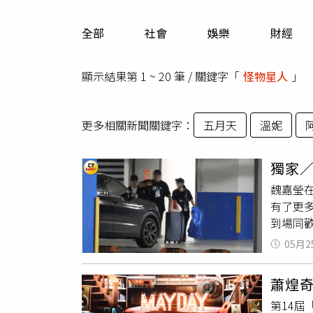
人物
汽車
全部
社會
娛樂
財經
專欄
房產新勢力
顯示結果第 1 ~ 20 筆 / 關鍵字「
怪物星人
」
更多相關新聞關鍵字：
五月天
溫妮
獨家
魏嘉瑩
有了更
到場同
髮女後，
05月2
嘉瑩與
車。3
蕭煌
宴會場
第14
名長髮