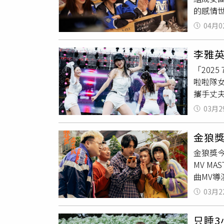
會影響
的感情
華的男
喜歡運
女生不
誼日前
提供）
04月0
宅。（圖
卻忽然
來看他
型車離
一定是
站上萬
李雅英
了兩大
那是一
「202
員們在
已經有
啦啦隊
溫妮的
菜應該
攜手丈夫
信義區
不開心
孩身著藍
兩人下
03月2
雙棲的
友拿著
緊接而
拍，男
金狼
歌手Ty
滿意後
金狼獎今
漩渦之中
的行列
MV MA
HEART
出夜店
曲MV導
棚，本
機，不
區：東
Ｗing
刊攝影
03月2
集，殷振
出〈CH
手機。
Dcar
BACK
身，直
只睡