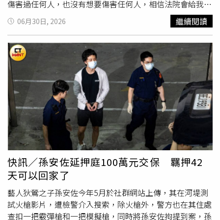
傷害過任何人，也沒有想要傷害任何人，相信法院會給我公
正的判決。」隨後搭乘父親孫鵬駕駛的車輛離開法院。針對
繼續閱讀
06月30日, 2026
檢方指控他7度在供公眾通行道路使用火焰槍噴火，涉嫌公
共危險罪，孫安佐當庭否認犯罪。他表示，當時是為了拍攝
影片，同時進行相關實驗，自己對火焰特性及噴射距離相當
熟悉，並未在有人經過時操作，也沒有朝易燃物或建築物噴
射。法官詢問，若火勢意外延燒是否具備應變措施，孫安佐
回應，自己清楚掌握火焰噴射範圍與距離，不認為會發生延
燒情況，且都是朝空曠地點操作，若真的發生意外，也能利
用身上的布料協助滅火。至於被控涉嫌
恐嚇公眾
罪部分，孫
安佐同樣否認犯罪，並表示影片中已加註「安全第一，請勿
模仿」等警語，認為並無恐嚇或危害公眾的意圖。檢察官則
指出，孫安佐僅承認持有模擬槍罪嫌，而對持有具殺傷力槍
枝等重罪均不認罪。檢方認為，持有具殺傷力槍枝最輕本刑
快訊／孫安佐延押庭100萬元交保 羈押42
為3年以上，且有反覆實施槍砲犯罪之虞，因此建請法院持
天可以回家了
續羈押。此外，檢方指控孫安佐持有霰彈槍、空氣槍及模擬
槍各1把，其中孫安佐僅承認持有模擬槍。他對空氣槍鑑定
藝人狄鶯之子孫安佐今年5月於社群網站上傳，其在河堤測
結果提出質疑，請求重新送驗，並主張霰彈槍因缺少槍機，
試火槍影片，遭檢警介入搜索，除火槍外，警方也在其住處
無法正常擊發，因此對相關指控提出爭執。法院審酌後，最
查扣一把霰彈槍和一把模擬槍，同時將孫安佐拘提到案，孫