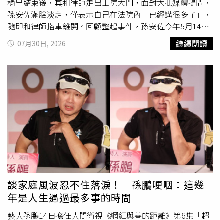
稍早結束後，其和律師走出士院大門，面對大批媒體提問，
孫安佐滿臉淡定，僅表示自己在法院內「已經講很多了」，
隨即和律師搭車離開。回顧整起事件，孫安佐今年5月14日
在社群平台上上傳其在河堤邊持火焰槍噴火影片，因此遭檢
繼續閱讀
07月30日, 2026
警搜索，並再搜出一把模擬槍與一把霰彈槍，16日遭士檢聲
押，於隔日聲押獲准，直到檢方偵結起訴，於6月29日100
萬元獲保，並限制出境出海。起訴書指出，孫安佐在2018
年至2019年間，以1萬至2萬元價格，向網友購買非制式霰
彈槍一支、具殺傷力之制式空氣槍1支、公告查禁之仿克拉
克模擬槍1支。而孫安佐在雙北地區7次操作肩負式噴火裝
置，於公眾往來道路與停車場等地測試噴火威力，測試過程
中產生長距離、大範圍之火焰，且燃燒後產生大量黑煙、油
氣，恐致生公眾往來危險，後續孫安佐還將測試影片上傳於
社群平台，引發公眾恐慌並危害公共安全。士林地檢署29日
偵結，也依妨害公眾往來安全、
恐嚇公眾
罪嫌與槍砲彈藥刀
械管制條例，對孫安佐提起公訴。
談家庭風波忍不住落淚！ 孫鵬哽咽：這幾
年是人生遇過最多事的時間
藝人孫鵬14日擔任人間衛視《網紅與善的距離》第6集「超