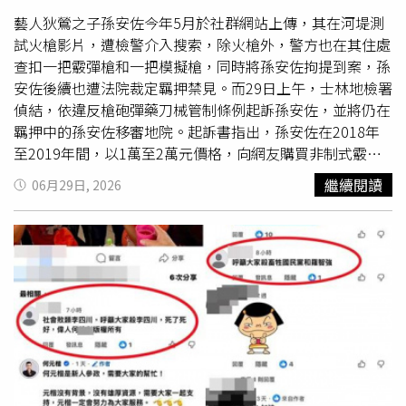
藝人狄鶯之子孫安佐今年5月於社群網站上傳，其在河堤測
試火槍影片，遭檢警介入搜索，除火槍外，警方也在其住處
查扣一把霰彈槍和一把模擬槍，同時將孫安佐拘提到案，孫
安佐後續也遭法院裁定羈押禁見。而29日上午，士林地檢署
偵結，依違反槍砲彈藥刀械管制條例起訴孫安佐，並將仍在
羈押中的孫安佐移審地院。起訴書指出，孫安佐在2018年
至2019年間，以1萬至2萬元價格，向網友購買非制式霰彈
槍一支、具殺傷力之制式空氣槍1支、公告查禁之仿克拉克
繼續閱讀
06月29日, 2026
模擬槍1支。而孫安佐在雙北地區7次操作肩負式噴火裝置，
於公眾往來道路與停車場等地測試噴火威力，測試過程中產
生長距離、大範圍之火焰，且燃燒後產生大量黑煙、油氣，
恐致生公眾往來危險，後續孫安佐還將測試影片上傳於社群
平台，引發公眾恐慌並危害公共安全。士林地檢署29日偵
結，也依妨害公眾往來安全、
恐嚇公眾
罪嫌與槍砲彈藥刀械
管制條例，對孫安佐提起公訴。