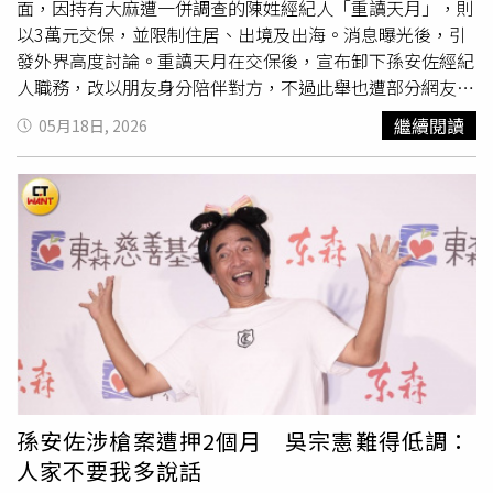
的槍械是否具備殺傷力。她認為，若後續鑑定結果確認相關
面，因持有大麻遭一併調查的陳姓經紀人「重讀天月」，則
槍械具有實際殺傷能力，在缺乏減刑條件下，未來恐面臨相
以3萬元交保，並限制住居、出境及出海。消息曝光後，引
當嚴厲的刑責。
發外界高度討論。重讀天月在交保後，宣布卸下孫安佐經紀
人職務，改以朋友身分陪伴對方，不過此舉也遭部分網友質
疑是在事件爆發後「切割」責任。對此，他深夜透過社群平
繼續閱讀
05月18日, 2026
台發布長文聲明，提出4點說明，還原整起事件經過。針對
外界質疑他在警詢筆錄中推卸責任，重讀天月表示，所有偵
查程序皆屬不公開內容，外界不應任意揣測。他指出，所有
相關人士的手機均已被警方扣押，認為不存在造假空間，並
強調若做出不實陳述恐涉及偽證罪，希望外界不要散播未經
證實的說法。重讀天月卸任孫安佐經紀人。（圖／翻攝IG／
＠moon.god_lucifer31）對於警方查扣的火槍及相關物
品，重讀天月表示，自己與其他工作人員原本僅認為那些屬
於孫安佐平時研究的生存遊戲器材，並不知道涉及改裝情
形。他強調，若事前得知有違法疑慮，一定會出面制止，並
坦言事件發生後，所有人都感到相當震驚與難過，希望外界
不要再過度揣測。至於外界關注的噴火槍影片拍攝過程，重
孫安佐涉槍案遭押2個月 吳宗憲難得低調：
讀天月則說明，近期拍攝的5支影片皆有與廠商簽訂合作合
人家不要我多說話
約，並安排拍攝時程與交件日期。他表示，自己在這次合作