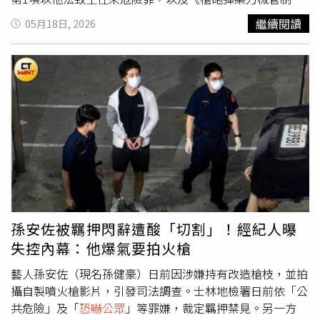
例》中非法持有非制式獵槍、模擬槍等相關罪嫌，且犯罪嫌
繼續閱讀
05月18日, 2026
疑重大，因此裁定羈押禁見。案件持續延燒，外界原先多將
焦點放在公共危險或
恐嚇公眾
等罪名。不過「巴毛律師」陳
宇安，近日則在臉書發文分析，認為孫安佐真正面臨的最大
風險，其實是《槍砲彈藥刀械管制條例》相關刑責。陳宇安
指出，依照《槍砲彈藥刀械管制條例》第7條規定，若未經
許可製造、販賣或運輸各類槍砲、炸彈及爆裂物，最重可處
無期徒刑，或7年以上有期徒刑，並可併科最高3000萬元罰
金，刑責相當沉重。她也分享自己過去承辦槍砲案件的經
驗，表示曾接觸過2起相關案件，其中1件涉及自製爆裂物炸
魚，另1件則是非法販售槍枝。陳宇安指出，當時兩名當事
人最後能獲得相對較輕判決，主要是因為具備「自首」或
「未遂」等減刑條件，再加上沒有前科紀錄，並透過《刑
孫安佐被羈押閃辭遭酸「切割」！經紀人曝
法》第59條「其情可憫」爭取減刑空間，最終才分別獲判9
失控內幕：他爆氣要拍火槍
個月徒刑及緩刑5年。不過陳宇安認為，孫安佐目前面臨的
情況明顯更加棘手。他指出，由於孫安佐過去在國內外曾多
藝人孫安佐（現名孫健豪）日前因涉嫌持有改造槍枝，並拍
次引發爭議，若想在法庭上主張「其情可憫」，難度恐怕相
攝自製噴火槍影片，引發司法調查。士林地檢署日前依「公
當高。陳宇安也直言，現階段最關鍵的因素，在於警方查扣
共危險」及「
恐嚇公眾
」等罪嫌，裁定羈押禁見。另一方