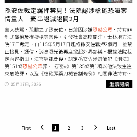
孫安佐裁定羈押禁見！法院認涉槍砲恐嚇案
情重大 憂串證滅證關2月
藝人狄鶯、孫鵬之子孫安佐，日前因涉嫌
恐嚇公眾
、持有非
制式獵槍及模擬槍等案件，引發社會高度關注，士林地方法
院17日裁定，自115年5月17日起將孫安佐羈押2個月，並禁
止接見、通信，消息曝光後再度掀起外界熱議。根據法院裁
定內容指出，法官經訊問後，認定孫安佐涉嫌觸犯《刑法》
第151條
恐嚇公眾
罪、《刑法》第185條第1項以他法致生往
來危險罪，以及《槍砲彈藥刀械管制條例》相關非法持有非
制式獵槍、模擬槍等罪嫌，且犯罪嫌疑重大，因此有羈押必
繼續閱讀
05月17日, 2026
要。法院也強調，目前案件仍處於偵查階段，卷內資料顯
示，尚有其他證人及共犯未到案，仍待檢警持續深入追查與
釐清。法官考量孫安佐與相關證人、共犯間具有一定關係，
加上現代通訊方式便利、快速且具私密性，若未羈押並禁止
接見通信，恐有與相關人士串證、滅證之可能，因此認定符
合《刑事訴訟法》第101條第1項第2款所規定之羈押原因。
First
1
2
3
Last
裁定中更提到，法院已衡量維持司法權有效行使、後續審判