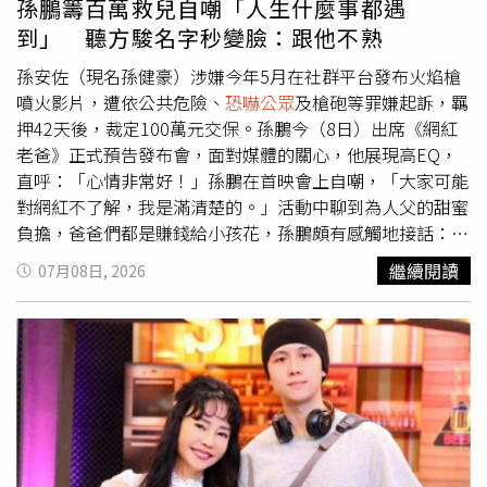
孫鵬籌百萬救兒自嘲「人生什麼事都遇
你一句我一句、你來我往的互相謾罵，其實都是無濟於事
到」 聽方駿名字秒變臉：跟他不熟
的」。孫鵬坦言，網友想怎麼說是他們的自由，除非提告，
不然也沒有辦法限制他們，但自己也不喜歡這樣的生活模
孫安佐（現名孫健豪）涉嫌今年5月在社群平台發布火焰槍
式，因此他選擇不進入網路世界。孫鵬也替妻子狄鶯緩頰，
噴火影片，遭依公共危險、
恐嚇公眾
及槍砲等罪嫌起訴，羈
表示狄鶯只是個性直率、說話比較快，「她不是傻子，她有
押42天後，裁定100萬元交保。孫鵬今（8日）出席《網紅
她的想法，如果她沒有大腦，她在演藝圈不會走這麼多年，
老爸》正式預告發布會，面對媒體的關心，他展現高EQ，
她的為人我很清楚」。孫鵬提到，自己也常提醒狄鶯說話注
直呼：「心情非常好！」孫鵬在首映會上自嘲，「大家可能
意措辭，避免出現「說者無意，聽者有心」的情況，遇到不
對網紅不了解，我是滿清楚的。」活動中聊到為人父的甜蜜
該說的話題就盡量冷處理、避免發言，「大家的誤解，我們
負擔，爸爸們都是賺錢給小孩花，孫鵬頗有感觸地接話：
多說無益，你越解釋越受到攻擊，若是冷處理，他們就無法
「很過癮！人生一場什麼事都會遇到。」被問到是否因為近
繼續閱讀
07月08日, 2026
起舞、無法搧風點火」。另外，針對日前外界爆料孫鵬一家
期風波而看比較開？他則坦言：「社會在走，夢想要有，有
「住同棟不同層、不互相溝通」的傳言，孫鵬無奈表示，他
時候走不通，要換，不要堅持，尤其是年輕人。」似乎在對
們住在同一棟、同一個門牌，怎麼可能完全沒有交流，「就
孫安佐喊話，放下對軍事武器的喜好。日前他被拍到貼心開
算是室友也會聊天吧」，並透露沒必要每個傳言都要有所回
車載著兒子孫安佐與女伴外出，當媒體追問細節時，孫鵬高
應。
EQ笑著表示：「孫先生的事我們就不要聊，大家的時間很
寶貴。」但，被問到資深藝人方駿批評孫鵬夫妻太寵小孩、
甚至直呼夫妻倆是「怪咖」，孫鵬突然收起笑臉，冷冷回應
一句：「他我不熟，不聊他。」孫鵬在活動上不時幽默自