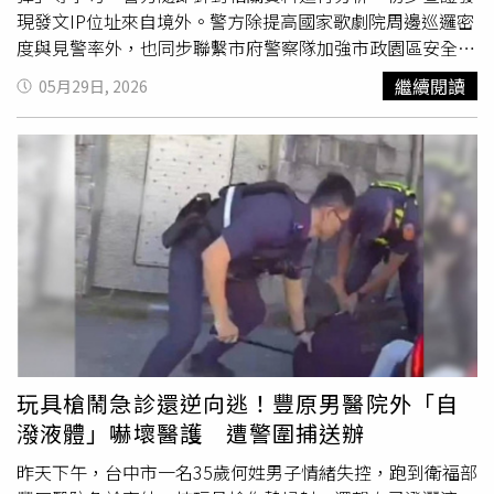
現發文IP位址來自境外。警方除提高國家歌劇院周邊巡邏密
度與見警率外，也同步聯繫市府警察隊加強市政園區安全維
護勤務，持續掌握可疑人、事、物，防範危安事件發生。此
繼續閱讀
05月29日, 2026
外，警方已將本案與過去多起針對國家歌劇院及台中市政府
等單位的網路恐嚇案件進行交叉比對分析，並報請台中地檢
署指揮偵辦。警方強調，對於任何
恐嚇公眾
、散布危害公共
安全訊息的行為，均將依法嚴正查辦，呼籲民眾切勿在網路
散布恐嚇或不實訊息，以免觸法。
玩具槍鬧急診還逆向逃！豐原男醫院外「自
潑液體」嚇壞醫護 遭警圍捕送辦
昨天下午，台中市一名35歲何姓男子情緒失控，跑到衛福部