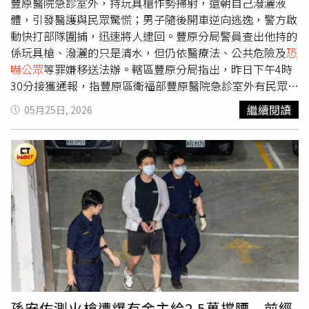
豐原醫院急診室外，持玩具槍作勢掃射，還朝自己潑灑液
體，引發醫護與民眾驚慌；男子隨後開車逆向逃逸，警方啟
動快打部隊圍捕，迅速將人逮回。豐原分局警員查出他持的
係玩具槍、潑灑的只是清水，但仍依醫療法、公共危險及
恐
嚇公眾
等罪嫌移送法辦。轄區豐原分局指出，昨日下午4時
30分接獲通報，指豐原區衛福部豐原醫院急診室外有民眾持
槍滋事，勤務中心立即派遣快打警力趕赴現場。初步了解，
繼續閱讀
05月25日, 2026
何男當時向院方保全詢問事情，疑因不滿對方回應，突然情
緒失控，在急診室外大聲叫囂，並拿出疑似槍械作出掃射動
作，現場民眾與醫護人員一度誤以為將發生槍擊事件，氣氛
相當緊張。更驚險的是，何男還當場朝自己身上潑灑液體，
外界一度誤傳是汽油，讓現場人員擔心他可能縱火或自殘，
所幸後續確認僅為一般清水，未造成實際危害，但已經造成
騷動。何男犯案後隨即駕車離開，過程中還逆向行駛企圖逃
逸。豐原警分局獲報後立刻通報攔截圍捕，警方沿路追查，
最終在豐原區內成功將何男攔下逮捕。警方查扣其持有的玩
具槍，確認並無殺傷力。據了解，何男遭逮時情緒仍十分不
穩，警方昨晚先將他強制送醫觀察。今天接受警方偵訊時，
何男對於失控原因交代不清、說詞反覆，警方訊後依違反醫
孫安佐測火槍遭爆有金主給2.5萬撐腰 前經