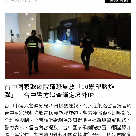
情緒失控之下拿出刀械，並將刀子架在自己脖子上，要求影
城人員交付海報。由於事發時正值觀影尖峰時段，影城內仍
有不少民眾，突如其來的狀況讓現場氣氛一度緊繃，不少民
眾見狀紛紛閃避；前鎮警分局立即調派警力趕赴現場戒備，
並由草衙派出所所長顏靜上前與張男溝通，持續進行情緒安
撫與勸說。經警方與影城人員協調後，店家提供海報滿足張
男要求，成功降低其戒心與激動情緒。張男隨後主動放下刀
械，配合警方處置，整起事件在和平狀況下落幕，未造成任
何人員傷亡。警方控制現場後，也同步通知救護人員到場，
將張男送醫接受檢查及後續身心狀況評估。警方表示，雖然
事件未釀成傷害，但男子持刀行為已造成現場民眾恐慌，後
續將依法偵辦，釐清相關責任。
台中國家歌劇院遭恐嚇放「10顆塑膠炸
彈」 台中警方追查鎖定境外IP
台中市第六警察分局29日接獲通報，有人在網路留言揚言於
台中國家歌劇院放置10顆塑膠炸彈。警方獲報後立即啟動安
全維護機制，全面強化歌劇院及周邊地區巡邏與警戒勤務。
警方表示，留言內容提及「台中國家歌劇院放置10顆塑膠炸
彈」等字句。警方隨即針對相關資料進行分析，初步查證發