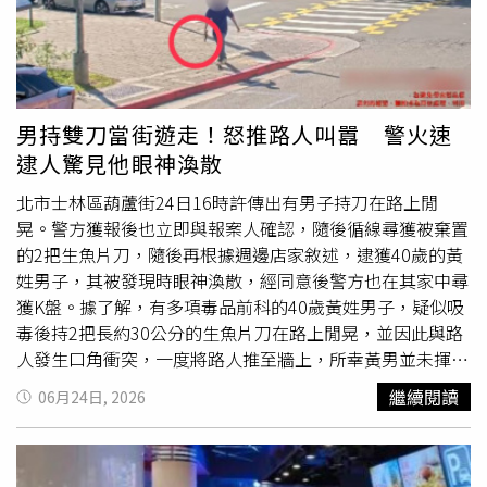
力威脅或煽動犯罪之言論，警方均將依法嚴正查辦，絕不寬
貸。呼籲民眾理性使用網路平台，若發現疑似不法或具危險
性之言論，請即時向警方通報，警察機關將持續加強網路巡
查與偵辦作為，全力維護社會安定與公共安全。
男持雙刀當街遊走！怒推路人叫囂 警火速
逮人驚見他眼神渙散
北市士林區葫蘆街24日16時許傳出有男子持刀在路上閒
晃。警方獲報後也立即與報案人確認，隨後循線尋獲被棄置
的2把生魚片刀，隨後再根據週邊店家敘述，逮獲40歲的黃
姓男子，其被發現時眼神渙散，經同意後警方也在其家中尋
獲K盤。據了解，有多項毒品前科的40歲黃姓男子，疑似吸
毒後持2把長約30公分的生魚片刀在路上閒晃，並因此與路
人發生口角衝突，一度將路人推至牆上，所幸黃男並未揮
刀，隨後變持刀離去，讓路人嚇得緊急報警。警方獲報後也
繼續閱讀
06月24日, 2026
立即與報案人聯繫，同時調閱週邊監視器畫面，鎖定黃男身
份，先是於延平北路五段尋獲黃男所棄置之雙刀，並與週邊
店家訪查，最終當街將黃男逮捕到案。黃男被捕時，其眼神