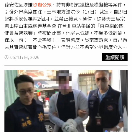
中主要負責對接與陪同拍攝，並非影片製作人或導演，影片
孫安佐因涉嫌
恐嚇公眾
、持有非制式獵槍及模擬槍等案件，
風格與旁白聲音也並非由他主導。他進一步指出，當天另有
引發外界高度關注。士林地方法院今（17日）裁定，自即日
攝影與後製人員自中部北上支援拍攝，原定內容僅聚焦於孫
起將孫安佐羈押2個月，並禁止接見、通信。綜藝天王吳宗
安佐過去的經歷，腳本中並未提及火槍內容，相關群組對話
憲出席由東森慈善基金會 在台北車站舉辦的「東森樂齡四
也能作為佐證。不過他透露，拍攝當天孫安佐情緒相當激
健會益智競賽」時被問此事，他罕見低調，不願多做評論，
動，「孫那天非常失控的半強迫並說服我們，一定要拍攝他
僅以一句：「不要害我！」表明態度。吳宗憲透露，自己過
的發明，他新改良的，不然他不要拍，直接爆氣」，在對方
去其實曾試著關心孫安佐，但對方並不希望外界過度介入，
多年接觸相關器材的背景下，團隊最後才同意拍攝並上傳影
因此他選擇尊重，「以前有試著關心過，但人家不要我多說
繼續閱讀
05月17日, 2026
片。對於「切割」說法，重讀天月則強調，自己在檢警調查
話，我就不要說話了，不要害我」。吳宗憲也表示在演藝圈
期間已全力配合，長時間接受偵訊與扣押調查。他表示，之
40年，本來能以資深前輩角度分享一些人生經驗，但既然當
所以宣布不再擔任經紀人，是因為自認已無法完全掌握孫安
事人不希望旁人多談，他便不再多做回應。談到自己的兒子
佐的行為與狀況，擔心未來再度發生無法控制的事件。重讀
鹿希派時，吳宗則強調，對孩子的教育方式就是「放手讓他
天月也提到，自己先前曾與孫安佐父親孫鵬討論，若再出現
自己走」，認為每個人都該為自己的人生負責，「就讓他自
類似情況，便不再繼續擔任經紀人，「因為我賺不到錢也會
由發揮吧，他的人生自己決定」。至於父子間的相處與界
被牽連，他父母只希望他好好在家生活，不奢求他如何了。
線，吳宗憲也分享自己對鹿希派的叮嚀：「爸爸做了什麼，
所以何來切割？我還是很重視孫，也是當家人在對待，不然
你就可以做；爸爸沒做的，你就通通不能做。」
我早就不在他身邊了」。他坦言，自己並未從孫家獲得固定
收入，甚至曾替孫安佐處理部分生活開銷與工作事務，只希
望能協助對方逐漸回歸正常生活與工作步調。