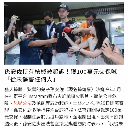
串、滅證之虞，諭令100萬元交保，限制住居於北投戶籍
地，限制出境、出海，且在本案審理期間，孫安佐不得接觸
3名同案共犯陳昱中、邱皓偉、江廷佑。孫安佐父親孫鵬於
昨晚完成交保，而孫安佐也在晚間7時許步出法院。面對媒
體詢問是否覺得冤枉，孫安佐表示「我相信法院會給我公正
的判決，我從未傷害過任何人，也沒有想要傷害任何人的念
頭」。不過，孫安佐右臉太陽穴附近一塊黑色痕跡引起媒體
注意，媒體詢問是否受傷時，他先愣了一下，隨即回應「沒
有吧，你看錯了」。事實上，孫安佐的右耳鬢角處的黑色印
記，並非受傷。孫安佐過去就曾在社群平台解答，表示右臉
孫安佐持有槍械被起訴！獲100萬元交保喊
的黑色印記是他從小就有的「胎記」。孫安佐交保步出法院
「從未傷害任何人」
時，右臉黑色印記引發關注，他澄清並非受傷，過去也曾透
露是從小就有的胎記。（圖／報系資料照）
藝人孫鵬、狄鶯的兒子孫安佐（現名孫健豪）涉嫌今年5月
在社群平台Instagram發布火焰槍噴火影片，遭依公共危
險、
恐嚇公眾
及槍砲等罪嫌起訴。士林地方法院29日開庭審
理，孫安佐對多項指控均否認犯罪。法官訊問後裁定100萬
元交保，限制住居於北投戶籍地，並限制出境、出海。庭訊
結束後，孫安佐步出法警室接受媒體訪問時表示，「我從未