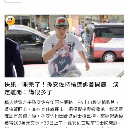
快訊／開完了！孫安佐持槍遭訴首開庭 淡
定離開：講很多了
藝人狄鶯之子孫安佐今年因在網路上Po出自製火槍影片，
遭檢警盯上，並在其住處搜出一把模擬槍與霰彈槍，經鑑定
確認有殺傷力後，孫安佐也因此遭到士檢聲押，案經起訴後
獲得100萬元交保。30日上午，孫安佐首度前往士院開庭，