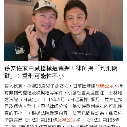
並非弱者，您的痛苦有人願意傾聽，請撥打1995◎如果您
旁邊候命。「安佐本人完全顛覆螢幕形象，非常有禮貌有家
覺得痛苦、似乎沒有出路，您並不孤單，請撥打1925
教，私下聊天講話也是有邏輯的，當天現場的大家都很喜歡
他！」陳沂也表示，當初離開時自己還跟孫安佐說，以後要
做什麼先確認一下法規，違法的事不要做，最終沒想到終究
還是爆出這次事件，希望他們一家都能好好度過這關。對
此，網友紛紛留言回應，「二代裡面我最喜歡余，雖然不聰
明至少好相處」、「以前有幸跟余（還沒上節目以前）打過
籃球，確實是個很客氣但是很白爛（搞笑）的人」、「余祥
銓真的是好孩子」，另一則社群討論貼文底下大部分也對余
祥銓後來的表現讚譽有加，還表示「最早開始被炎上，後來
孫安佐家中藏槍械遭羈押！律師揭「判刑關
才發現他是最正常的，挺」。
鍵」：重刑可能性不小
藝人狄鶯、孫鵬26歲兒子孫安佐，日前因涉嫌
恐嚇公眾
、持
有非制式獵槍及模擬槍等案件，引發社會高度關注。士林地
方法院17日裁定，自115年5月17日起羈押2個月，並禁止接
見及通信。對此，巴毛律師分析「孫安佐重判幾年的可能性
真的不小」。根據法院裁定內容，法官訊問後認為，孫安佐
涉嫌違反《刑法》第151條
恐嚇公眾
罪、《刑法》第185條
第1項以他法致生往來危險罪，以及《槍砲彈藥刀械管制條