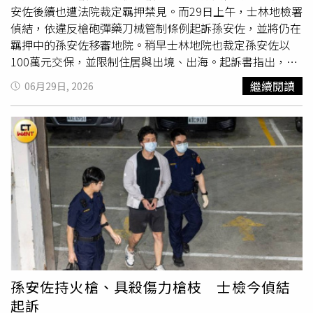
終裁定孫安佐以100萬元交保，限制住居於北投戶籍地，同
安佐後續也遭法院裁定羈押禁見。而29日上午，士林地檢署
時限制出境、出海。稍早已到法院等候的孫鵬，也隨即辦理
偵結，依違反槍砲彈藥刀械管制條例起訴孫安佐，並將仍在
交保程序，將兒子接回。
羈押中的孫安佐移審地院。稍早士林地院也裁定孫安佐以
100萬元交保，並限制住居與出境、出海。起訴書指出，孫
安佐在2018年至2019年間，以1萬至2萬元價格，向網友購
繼續閱讀
06月29日, 2026
買非制式霰彈槍一支、具殺傷力之制式空氣槍1支、公告查
禁之仿克拉克模擬槍1支。而孫安佐在雙北地區7次操作肩負
式噴火裝置，於公眾往來道路與停車場等地測試噴火威力，
測試過程中產生長距離、大範圍之火焰，且燃燒後產生大量
黑煙、油氣，恐致生公眾往來危險，後續孫安佐還將測試影
片上傳於社群平台，引發公眾恐慌並危害公共安全。士林地
檢署29日偵結，也依妨害公眾往來安全、
恐嚇公眾
罪嫌與槍
砲彈藥刀械管制條例，對孫安佐提起公訴。
孫安佐持火槍、具殺傷力槍枝 士檢今偵結
起訴