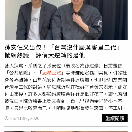
「他也26歲了，我覺得彼此尊重生活空間，但該講的我還是
會叮嚀他。」如今事情爆發，他也選擇坦然面對接下來的司
法程序。據了解，孫安佐日前與經紀人「重讀」陳昱中涉嫌
在溪邊測試自製噴火槍，並將影片上傳網路，引發警方與檢
方介入調查。法院17日認定其涉犯槍砲、
恐嚇公眾
等罪嫌，
裁定羈押禁見。這也意味著，孫安佐接下來將處於與外界完
全隔離狀態，親友無法探視、通信或通話。若期間未獲交
孫安佐又出包！「台灣沒什麼厲害星二代」
保、撤銷羈押或解除禁見，最快也要等到7月中旬後，家人
掀網熱議 評價大逆轉的是他
才有機會恢復聯繫。過去多次在直播中替兒子發聲、強調
「兒子是被冤枉」的狄鶯，疑似因無法承受兒子遭正式收押
藝人狄鶯、孫鵬之子孫安佐（後改名為孫建豪）日前遭依
的打擊，加上外界龐大輿論壓力，18日一度與外界失聯。稍
「公共危險」、「
恐嚇公眾
」等罪嫌確定羈押禁見，引發社
早有民眾目擊，神情憔悴的狄鶯獨自現身淡水漁人碼頭、沙
會各界熱議，由於孫安佐近期事件連環爆，也掀起網友有關
崙海邊一帶，長時間坐在岸邊發呆，由於狀況令人擔憂，熱
台灣星二代的討論，網紅陳沂就在社群平台發文表示，孫安
心民眾趕緊通報警方。警方證實，狄鶯因近日家事導致心情
佐出事後，許多人都紛紛感嘆余祥銓是個好孩子，讓他瞬間
低落，當天下午獨自搭車前往海邊散心，警方接獲通報後立
被洗白。陳沂臉書上發文提到，自己早說過余祥銓根本不
即派員前往尋找，最終順利找到人，確認她身體狀況並無大
壞，只是比較衰而已。「隨時隨地都會發生衰事，停車糾紛
礙，後續也陪同返回派出所安撫情緒。事件曝光後，再度引
還會打輸老人。但他生性樂觀，對人很好，就是我們身邊都
繼續閱讀
05月18日, 2026
發外界關注孫安佐近年爭議與一家人承受的巨大壓力，不少
會有的白爛朋友。」對於孫安佐，陳沂說兩人之前直播合作
網友也留言表示，希望一家人能平安度過風波。◎勇敢求救
過，當時主辦單位如臨大敵，還兩個保鏢偽裝成工作人員在