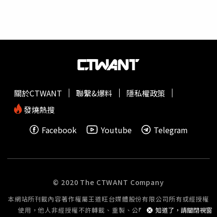
程序順利進行，以及維護社會秩序等公益需求，同時也審酌
羈押對被告人身自由造成的影響。不過法官認為，本案仍存
在湮滅證據及勾串共犯、證人的高度風險，且難以透過具
保、責付或限制住居等替代處分有效防範，因此最終裁定羈
押禁見。由於孫安佐過去便曾因爭議事件頻頻登上新聞版
面，如今再爆出涉及槍砲及恐嚇案件，也讓外界對其後續司
法發展與家庭狀況格外關注，案件目前仍待檢警持續偵辦，
後續是否還有更多案情曝光，外界也高度關注。
關於CTWANT
聯繫&爆料
隱私權政策
發燒熱搜
Facebook
Youtube
Telegram
© 2020 The CTWANT Company
本網站所刊載內容著作權屬王道旺台媒體股份有限公司所有或經授權
使用，他人非經授權不許轉載、重製、公開播送或公開傳輸。
知道了，請關閉視窗