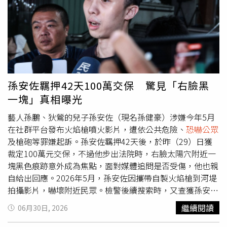
人方駿認為小孩都是她寵出來的，也提到：「餵（飯）餵到
12歲、一起睡到15歲，我說妳神經病喔！有這樣寵小孩的
嗎？」並表示狄鶯和孫鵬都是怪咖。方駿希望孫安佐未來能
夠安分守己，「不要再玩那些奇奇怪怪、危險的東西」。狄
鶯一早也在臉書上曬出自己用AI做成的美照15秒輪播影片，
背景音樂歌詞唱著：「人生何必強求滿分圓滿，知足就夠熬
過所有難堪，不糾結從前，不假設遺憾，任由時光慢慢撫
孫安佐羈押42天100萬交保 驚見「右臉黑
平」疑似抒發近日心情，貼文一出不少網友都留言稱讚，
一塊」真相曝光
「你不用AI，年輕時的你就打趴一堆人」、「不要用AI，本
人就很漂亮了」、「漂亮的狄鶯，真的很美」。
藝人孫鵬、狄鶯的兒子孫安佐（現名孫健豪）涉嫌今年5月
在社群平台發布火焰槍噴火影片，遭依公共危險、
恐嚇公眾
及槍砲等罪嫌起訴。孫安佐羈押42天後，於昨（29）日獲
裁定100萬元交保，不過他步出法院時，右臉太陽穴附近一
塊黑色痕跡意外成為焦點，面對媒體追問是否受傷，他也親
自給出回應。2026年5月，孫安佐因攜帶自製火焰槍到河堤
拍攝影片，嚇壞附近民眾。檢警後續搜索時，又查獲孫安佐
持具殺傷力的改造槍枝，遂依妨害公眾往來安全、
恐嚇公眾
繼續閱讀
06月30日, 2026
罪、槍砲彈藥刀械管制條例等罪提起公訴。士林地院審理
時，認為孫安佐涉案嫌疑重大，且有反覆實施之虞，但無勾