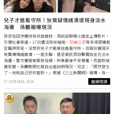
路，只能自己負責』」，疑似在反擊外界對他的指控。重讀
在自己社群平台再度發聲。（圖／翻攝
@moon.god_lucifer31）
兒子才進看守所！狄鶯疑情緒潰堤現身淡水
海邊 孫鵬親曝現況
孫安佐因涉嫌持有改造槍枝、測試自製噴火槍並上傳影片，
引爆社會爭議，17日遭法院依槍砲、
恐嚇公眾
等多項罪嫌裁
定羈押禁見。沒想到兒子才剛被送進看守所，母親狄鶯隔天
就驚傳情緒崩潰、一度失聯，甚至被民眾目擊獨自坐在淡水
海邊，警方獲報後緊急協尋，所幸最後平安尋獲。而面對接
連家變，孫鵬晚間也親自出面說明現況，坦言：「既然發生
了，他就自己好好面對。」根據《三立新聞網》報導，孫鵬
晚間親自出面回應，表示狄鶯目前已先到朋友家休息，情緒
繼續閱讀
05月18日, 2026
也較為平復，這幾天暫時不會返回住處。談到兒子涉入風
波，孫鵬坦言，自己先前其實已提醒過孫安佐與經紀人，不
要再拍攝太過聳動、危險的內容，「我有告訴他們這樣很危
險，沒想到他還是拍了這個片子。」孫鵬也透露，自己平時
忙工作，孫安佐則忙健身，父子間相處其實沒有太大問題，