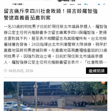
留言痛斥李四川社會敗類！揚言殺羅智強
警逮嘉義番茄農到案
一名33歲的何姓男子日前於現任新北市議員參選人、羅智強
辦公室主任何元楷臉書多次留言痛罵李四川與羅智強，更揚
言要對其不利，甚至表示相關留言為其版權所有。台北地檢
署接獲告發後，26日指揮台北市刑事警察大隊偵辦，稍早於
嘉義地區將何男逮捕到案。在嘉義地區務農種植番茄的33歲
何姓男子，因強烈政治立場，日前於現任新北市議員參選
人、羅智強辦公室主任何元楷臉書留言表示，「社會敗類李
四川，呼籲大家殺李四川，死了死好，偉人何XX版權所
繼續閱讀
06月26日, 2026
有」、「呼籲大家殺畜生國民黨和羅智強」等語。對此，台
北地檢署接獲告發後，認為何男留言之相關內容對特定人士
之生命、身體安全與社會秩序造成嚴重危害，指揮台北市刑
大偵辦，稍早持拘票與搜索票將人拘提到案。全案詢後依涉
嫌刑法煽惑他人犯罪及
恐嚇公眾
危害安全罪等罪嫌，移送台
北地檢署偵辦。北市刑事警察大隊重申，言論自由應以不侵
害他人權益及社會安全為前提，任何於網路上散布恐嚇、暴