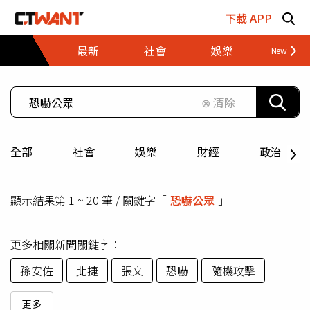
跳至主要內容區塊
下載 APP
最新
社會
娛樂
財經
⊗ 清除
全部
社會
娛樂
財經
政治
顯示結果第 1 ~ 20 筆 / 關鍵字「
恐嚇公眾
」
更多相關新聞關鍵字：
孫安佐
北捷
張文
恐嚇
隨機攻擊
更多