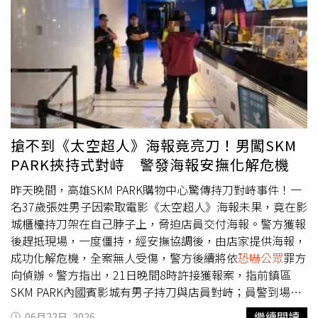
渙散，經渠同意後於家中查獲毒品愷他命研磨器（K盤）一
組。全案將依
恐嚇公眾
及毒品危害防治條例，於訊後移送士
林地檢署偵辦，毒品部分另案依規定裁罰。士林分局呼籲，
打擊暴力、肅清毒害零容忍警方維護轄區治安的決心不容妥
協與挑戰。對於任何持械
恐嚇公眾
、破壞社會安寧之不法行
為，本分局絕對採取「零容忍」態度，必定強勢執法、嚴辦
到底，以維護社會秩序。
搶不到《太空超人》海報竟亮刀！男闖SKM
PARK挾持式對峙 警發海報安撫化解危機
昨天晚間，高雄SKM PARK購物中心驚傳持刀對峙事件！一
名37歲張姓男子因索取電影《太空超人》海報未果，竟在影
城櫃檯持刀架在自己脖子上，脅迫店員交付海報。警方獲報
後趕抵現場，一度僵持，經安撫協調後，由店家提供海報，
成功化解危機，全案無人受傷，警方後續將依
恐嚇公眾
罪方
向偵辦。警方指出，21日晚間8時許接獲報案，指前鎮區
SKM PARK內國賓影城有男子持刀與店員對峙；員警到場得
知張男因欲索取的《太空超人》電影海報已全數發放完畢，
繼續閱讀
06月22日, 2026