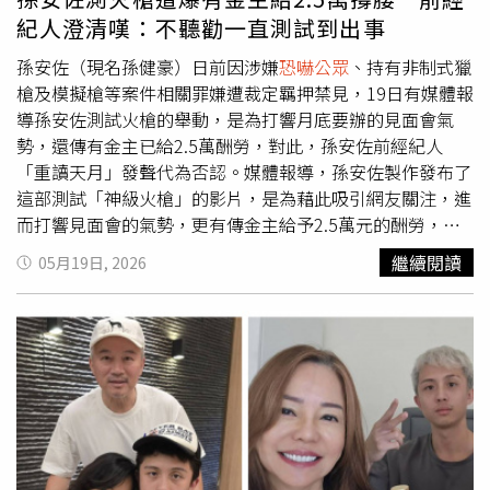
療法、公共危險及
恐嚇公眾
等罪嫌，移送台中地檢署偵辦，
紀人澄清嘆：不聽勸一直測試到出事
並持續釐清詳細犯案動機。
孫安佐（現名孫健豪）日前因涉嫌
恐嚇公眾
、持有非制式獵
槍及模擬槍等案件相關罪嫌遭裁定羈押禁見，19日有媒體報
導孫安佐測試火槍的舉動，是為打響月底要辦的見面會氣
勢，還傳有金主已給2.5萬酬勞，對此，孫安佐前經紀人
「重讀天月」發聲代為否認。媒體報導，孫安佐製作發布了
這部測試「神級火槍」的影片，是為藉此吸引網友關注，進
而打響見面會的氣勢，更有傳金主給予2.5萬元的酬勞，等
同犒賞他這次行為。根據《中時新聞網》報導，向孫安佐前
繼續閱讀
05月19日, 2026
經紀人重讀求證關於金主的傳聞，他澄清：「假設真的有金
主，2.5萬也太少了吧，安佐一直都說自己想怎樣就怎
樣。」關於外界質疑他切割，重讀之前也發聲明表示之所以
宣布不再擔任經紀人，是因為自認已無法完全掌握孫安佐的
行為與狀況，擔心未來再度發生無法控制的事件。稍早，重
讀在自己社群平台再度發聲：「請問大家有看到嗎？早在拳
賽出場影片中就有火槍的測試影片了」，並提到：「這影片
也是我幫孫做的，我有收費嗎？沒有，我有埋怨嗎？沒有，
不聽勸，一直測試，直到出事，『如今這結果就是他選的