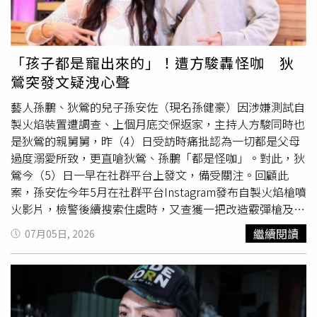
嘲。（圖／侯世駿攝）
「孩子都是寵出來的」！遭方駿轟怪咖 狄
鶯突發文疑洩心聲
藝人孫鵬、狄鶯的兒子孫安佐（現名孫健豪）因涉嫌測試自
製火焰裝置遭調查、上個月底交保返家，主持人方駿同時也
是狄鶯的親舅舅，昨（4）日受訪時痛批認為一切都是父母
過度溺愛所致，更直嗆狄鶯、孫鵬「都是怪咖」。對此，狄
鶯今（5）日一早在社群平台上發文，備受關注。回顧此
案，孫安佐今年5月在社群平台Instagram發布自製火焰槍噴
火影片，檢警後續搜索住處時，又查獲一把改造霰彈槍及一
把模擬槍，根據後續鑑定結果，其中霰彈槍經初步鑑定確認
繼續閱讀
07月05日, 2026
具有殺傷力，被檢方遭依公共危險、
恐嚇公眾
及槍砲等罪嫌
起訴，法院最終訊問後裁定100萬元交保，限制住居於北投
戶籍地，並限制出境、出海。孫安佐當時受訪表示，自己從
未傷害過任何人，也沒有想要傷害任何人，並說「相信法院
會給我公正的判決」。對於此次風波，狄鶯親舅舅、資深藝