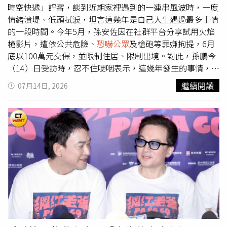
時空快遞」評審，談到近期家裡遇到的一連串風波時，一度
情緒潰堤、低頭拭淚，坦言這幾年是自己人生遇過最多事情
的一段時間。今年5月，孫安佐因在社群平台分享試用火焰
槍影片，遭依公共危險、
恐嚇公眾
及槍砲等罪嫌拘提，6月
底以100萬元交保，並限制住居、限制出境。對此，孫鵬今
（14）日受訪時，忍不住哽咽表示，這幾年發生的事情，是
他這輩子遇到最多事情的一段時間，但不可否認的是，自己
繼續閱讀
07月14日, 2026
也因為這些考驗成長許多。孫鵬表示，這幾年是他這輩子遇
到最多事情的時間。（圖／報系資料照）孫鵬認為，人生遇
到困難時，唯一能做的就是坦然面對，因為事情終究會過
去，「今天的事情到了明天，那就是昨天的事，所以不要怕
坦然面對，你唯有坦然面對老天爺給你的考驗，你才會成
長，這才是你的人生」。對於近期網路上的各種言論，孫鵬
表示，每個家庭都有自己的問題需要面對，只是因為身為演
藝人員，更容易受到外界關注與討論，「這也是我們的工作
之一，只能要堅強一點，人生不是那麼順遂，大家坦然的用
平常心去面對，把問題解決掉，繼續走下去」。孫鵬透露，
自己曾提醒狄鶯和孫安佐，既然進入網路世界，就必須承受
酸民的批評，不要與網友互相爭辯，「如果一味的去跟網友