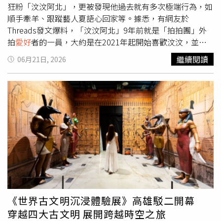
參與決定性的聖克拉拉戰役（Battle of Santa Clara）。這
狂粉「汶汶阿北」，更被發現他過去就有多次極端行為，如
場戰役發生在巴蒂斯塔於1959年1月1日逃離古巴前的最後
順手牽羊、跟蹤藝人夏語心回家等。據悉，有網友於
幾天，被視為古巴革命的關鍵轉折點。革命勝利後，巴爾德
Threads發文爆料，「汶汶阿北」9年前就是「拍拍團」外
斯出任斐代爾卡斯楚掌權後所建立的國家安全機構負責人。
拍
愛好
者的一員，大約是在2021年起開始喜歡汶汶，並非
與卡斯楚和格瓦拉一樣，巴爾德斯擁有強烈的個人魅力，且
棒球或啦啦隊的球迷，而不少熱愛攝影的人都很愛惜羽毛，
繼續閱讀
06月21日, 2026
始終在公開場合身穿橄欖綠軍裝。直到生命最後階段，他仍
但「汶汶阿北」根本連「攝影師」或「砲哥」都稱不上，更
保留著自革命初期便開始蓄留、帶有列夫托洛斯基（Leon
是令人厭惡的「私生飯」，甚至曾尾隨藝人夏語心回家。也
Trotsky，俄羅斯共產主義革命家）風格的山羊鬍。此外，
有人說，「汶汶阿北」過去喜歡文青型女藝人，曾出現在主
他還是一位健身
愛好
者，即使年過80歲，仍持續維持規律的
播房業涵的活動上，並現身演員謝翔雅、梁以辰等人的公開
運動計畫。在漫長的政治生涯中，巴爾德斯曾先後擔任內政
活動中。「汶汶阿北」會以壓迫性的方式接近女性，也經常
部長、國防部副部長、資訊與通信部長以及副總統等重要職
出現在各類文藝、戲劇場合，包括金馬影展及成人展等。另
務。即便勞爾卡斯楚試圖將權力交接給年輕領導人，並於
外，還有人透過判決書發現，「汶汶阿北」有過26次竊盜前
2018年將自己從兄長手中繼承而來的總統職位，交棒給當
科，並自認有精神相關疾病，其家屬也在庭上出示過精神鑑
時60歲的迪亞斯卡內爾，巴爾德斯依然持續擔任關鍵政府職
定報告書、診斷證明書等。針對此次事件，全案將依殺人未
務。他最近的職位是副總理，主要負責處理該國因美國數十
遂等罪嫌，移送士林地檢署偵辦。
年經濟制裁，而長期面臨的能源危機。即使到了晚年，他仍
積極參與古巴反覆發生的停電應對工作。人們經常可以看到
《世界古文明沉浸體驗展》高雄駁二開幕
他身穿軍裝，與迪亞斯卡內爾公開露面，呼籲古巴民眾關閉
穿越四大古文明 展開跨越時空之旅
不必要的照明設備、降低電力需求，並持續維持他們「對革