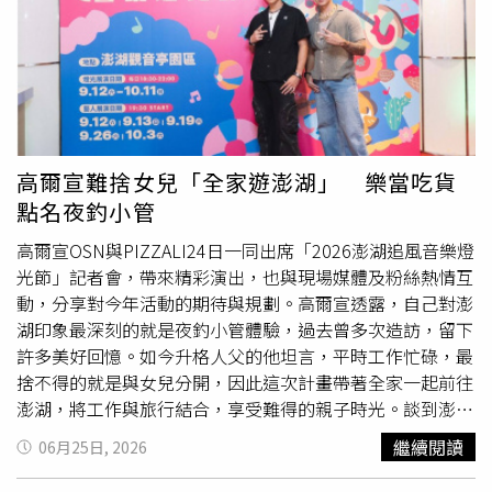
想分享的人。展覽資訊展覽名稱：波隆那世界插畫大獎展
國民黨婦女同志真的很有韌性、很有正能量、很爭氣。鄭麗
Bologna Illustrators Exhibition展覽日期：2026年7月4日
文說，國民黨地方執政成績亮眼，從宜蘭到花蓮、台東，都
（六）9月28日（一）展覽時間：週一至週日 10:00－
可以看到國民黨女性從政同志的重要角色；台中、南投、彰
18:00（17:00 停止售票、入場）展覽地點：華山1914文化
化、雲林、嘉義等地，也有女性縣市長交出亮眼成績，擦亮
創意產業園區西4館、西5館主辦單位：翡冷翠文創事業股份
國民黨執政招牌。她強調，「藍色執政才是品質保證」，比
有限公司購票平台：翡冷翠文創官網、Ibon售票系統、博客
別人認真、比別人會做事，更重要的是有溫度、很溫暖。鄭
來售票網、KLOOK、KKday、udn售票網、KKTIX、
麗文也肯定立法院國民黨團女戰將表現，特別提到呂玉玲委
高爾宣難捨女兒「全家遊澎湖」 樂當吃貨
OPENTIX、Tixfun、ACCUPASS、全網、官方網站。
員認真專業、守住國會。她笑稱，國民黨委員平常都是知書
點名夜釣小管
達禮、教養很好，但遇到民進黨「軟土深掘」，為了公理正
義、為了選民、為了守護台灣，在立法院也不是吃素的，
高爾宣OSN與PIZZALI24日一同出席「2026澎湖追風音樂燈
「真正要強硬起來的時候，我們也是很強硬」。談到日前訪
光節」記者會，帶來精彩演出，也與現場媒體及粉絲熱情互
美，鄭麗文表示，她在美國哥倫比亞大學演講時，許多學生
動，分享對今年活動的期待與規劃。高爾宣透露，自己對澎
即使放暑假仍到場參與，活動大爆滿。她指出，有美國學者
湖印象最深刻的就是夜釣小管體驗，過去曾多次造訪，留下
告訴她，民進黨人士在見過他後，不斷批評鄭麗文；也有智
許多美好回憶。如今升格人父的他坦言，平時工作忙碌，最
庫學者轉述，民進黨見外國朋友時，光是提到她的名字就講
捨不得的就是與女兒分開，因此這次計畫帶著全家一起前往
了十五次。鄭麗文批評，執政黨拿國家納稅錢，不是幫台灣
澎湖，將工作與旅行結合，享受難得的親子時光。談到澎湖
對外說明處境，卻到外國人面前抹黑在野黨，讓人看笑話。
美食，高爾宣更是如數家珍，直呼演出結束後一定要大啖海
繼續閱讀
06月25日, 2026
鄭麗文也提到，日前立法院長韓國瑜訪美獲得高規格接待，
鮮及澎湖特色XO醬料理。身為鐵人三項
愛好
者的他，也對
代表中華民國國會議長受到重視，也代表國民黨對外交流做
澎湖各項運動賽事充滿興趣。當聽聞澎湖馬拉松補給站曾提