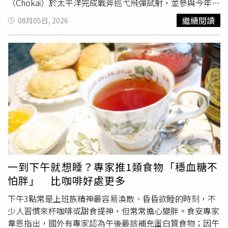
（Chokai）於太平洋完成戰斧巡弋飛彈試射，並參與今年5
月由美國主導、在菲律賓舉行的聯合軍事演習，顯示日本正
繼續閱讀
08月05日, 2026
持續提升軍事能力。她表示日本透過修改《國家安全保障戰
略》，企圖將先制攻擊能力制度化，違反國際法及日本憲法
禁止發動戰爭與行使交戰權的精神，如今已進入「實際犯罪
階段」。金與正還點名，日本近年部署反艦飛彈、滑翔彈及
各型飛彈系統，涵蓋陸地、海面、水下及空中等多個領域，
認為日本正將整體軍事部署重組為「先制攻擊型」及「海外
侵略型」體制。金與正批評日本過去一直以「
愛好
和平國
家」形象示人，如今已愈來愈清楚，那只是掩飾其成為軍事
大國野心的偽裝；更指控美國是日本危險軍事行動背後的支
持者，為日本試射戰斧飛彈提供相關條件與環境。金與正稱
美國與日本、南韓共同利用亞太地區港口，損害反帝國主義
國家的安全利益，並指此次戰斧飛彈試射已將北韓納入射程
一到下午就想睡？專家推1類食物「穩血糖不
範圍。她最後警告，北韓絕不會坐視日本軍事化發展，北韓
怕胖」 比咖啡好處更多
武裝力量與軍方領導層將依據職責，進一步制定明確的軍事
選項，以因應日本軍事轉型，不過目前未透露具體措施。
下午3點常是上班族精神最容易渙散、昏昏欲睡的時刻，不
少人習慣來杯咖啡或甜食提神，但常常擔心變胖。食安專家
韋恩指出，國外有專家認為午後最該補充蛋白質食物；因午