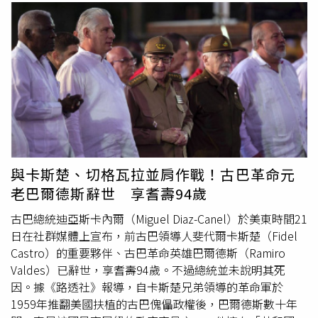
得好。她批評，民進黨卻小鼻子、小眼睛，刻意拿她與韓國
供龍蝦、花枝丸等在地美食時，立刻笑說相當心動，甚至萌
瑜比較，試圖挑撥離間、見縫插針，但國民黨不會中計。並
生報名參賽的念頭，更當場毛遂自薦，希望有機會擔任明年
強調，國民黨在國際上能被看見，是整個團隊共同努力的成
澎湖秋季運動休閒觀光嘉年華代言人。「2026澎湖追風音
果，不會被民進黨操作分化。談及台海局勢，鄭麗文指出，
樂燈光節」將於9月12日至10月3日盛大登場，活動期間連
所有外國朋友最關心的就是台海不能打仗。若台海發生戰
續四個周六於澎湖觀音亭舉辦演唱會。（圖／三立提供）首
爭，後果會比俄烏戰爭嚴重許多倍；若台灣海峽被封鎖，影
次造訪澎湖的PIZZALI則表示，這次將與女友同行，兩人都
響也會比荷姆茲海峽更嚴重。她強調，台海、日本與中國大
對澎湖的自然景色與在地文化充滿期待。他笑說，旅行結束
陸、朝鮮半島、南海局勢都越來越緊張，不能等到事情發生
後還打算替自己安排一篇300字心得報告，記錄這趟特別的
才後悔，必須現在就證明和平選項存在，全力避免戰爭、快
旅程，也希望能把澎湖的美好分享給更多人。「2026澎湖
速降低台海緊張對峙。鄭麗文表示，第一島鏈不應再是冷戰
追風音樂燈光節」將於9月12日至10月3日盛大登場，活動
與卡斯楚、切格瓦拉並肩作戰！古巴革命元
對峙下的戰爭最前線，而應成為「和平繁榮之鏈」。日本、
期間連續四個周六於澎湖觀音亭舉辦演唱會，並於9月13日
老巴爾德斯辭世 享耆壽94歲
韓國、大陸東南沿海、台灣、香港、新加坡，是全世界人才
加碼一場演出，共計帶來五場巨星級音樂盛會。今年活動邀
最多、科技最進步、資金最豐沛、市場最大的區域之一，只
集16組人氣與實力兼具的藝人接力演出，包括圭賢、盧廣
古巴總統迪亞斯卡內爾（Miguel Diaz-Canel）於美東時間21
要能和平交流合作，就能創造巨大的和平紅利。她說，台灣
仲、周湯豪、玖壹壹、理想混蛋、TRASH、宇宙人、高爾宣
日在社群媒體上宣布，前古巴領導人斐代爾卡斯楚（Fidel
人要讓全世界知道，「我們
愛好
和平、我們不要戰爭」。鄭
OSN及安心亞等卡司輪番登台，透過不同風格的音樂演出，
Castro）的重要夥伴、古巴革命英雄巴爾德斯（Ramiro
麗文最後強調，每位婦女姐妹都是國民黨的招牌、名片，也
陪伴民眾度過充滿海風與光影魅力的秋日時光。主辦單位也
Valdes）已辭世，享耆壽94歲。不過總統並未說明其死
是和平的使者；只要大家「水噹噹」、健康、散發正能量，
邀請全台旅客走進澎湖，感受音樂、燈光與海島風情交織而
因。據《路透社》報導，自卡斯楚兄弟領導的革命軍於
就能讓更多人喜歡國民黨、加入國民黨，一起把年底選戰打
成的獨特魅力。
1959年推翻美國扶植的古巴傀儡政權後，巴爾德斯數十年