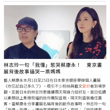
象。遺體隨後送往拉瑪提博迪查克里納魯博丁醫院
獨樹」，其實是一株台灣特有種水社柳，栽種於湖中的浮排
（Ramathibodi Chakri Naruebodindra Hospital）進行解
上。水位充足時，「孤獨樹」獨自佇立湖面，搭配水面的倒
剖，並同步安排毒物檢驗，目前尚未公布正式死因，警方強
影，形成如畫景色；枯水期則會露出淤泥，呈現「沙洲孤
調仍須等待完整法醫報告。警方隨後返回墨菲租住的湖畔豪
樹」的樣貌，只要在環潭自行車道上就能欣賞此美景，因此
宅勘查，赫然發現整棟房屋遭到嚴重破壞。黑色及黃色油漆
吸引不少攝影
愛好
者及單車族朝聖。「孤獨樹」枯水期則有
被潑灑得到處都是，牆面、家具、家電、裝飾品幾乎全遭波
「沙洲孤樹」的樣貌，別有一番風味。（圖／翻攝自臉書／
及，屋內凌亂不堪，彷彿遭人刻意破壞。警方之後搜索墨菲
JALife呷生活、鄉民阿正提供）不過，受到巴威颱風帶來的
使用的車輛，並在其腰包內發現兩支未使用的注射器及數顆
強風豪雨影響，日月潭一度恢復滿水位，加上強勁陣風侵
成分仍待化驗的不明白色藥丸，全數送驗，以釐清是否與案
襲，導致這棵陪伴遊客多年的「孤獨樹」不幸倒塌。對此，
件有關。警方同時表示，將持續蒐集相關證據，並已通知美
根據《中國時報》報導，日月潭國家風景區管理處表示，將
國駐泰國大使館協助家屬處理後續事宜。墨菲出生於美國德
派員前往現場勘查，確認水社柳受損情形，後續也會評估是
林志玲一句「我懂」惹哭蔡康永！ 東京畫
州奧斯汀，早年憑藉健身、健美及街頭惡搞影片迅速累積人
否能進行搶救或重新種植復原。
展背後故事逼哭一票媽媽
氣，YouTube主頻道擁有約236萬名訂閱者，副頻道
「Connor Murphy Unfiltered」也有超過128萬名訂閱，
藝人蔡康永本月1日至25日在日本東京銀座舉辦個人畫展
Instagram追蹤人數約38萬。他曾以壯碩身材、健身技巧及
《你忘記自己多久了》，吸引不少粉絲與藝文
愛好
者到場參
街頭搭訕影片走紅，後來也投入社會實驗、生活分享等內
觀。定居日本的林志玲更連續兩天現身力挺好友，首日低調
容，吸引大批健身
愛好
者追隨。此外，他也是網路
以素顏送上象徵祝福的迷你鳳梨盆栽，隔天則盛裝擔任嘉
「Looksmaxxing」社群的代表人物之一。該社群主張透過
賓。當蔡康永分享畫展名稱背後的創作故事時，林志玲一句
健身、飲食、醫美甚至整形等方式提升外貌條件，墨菲過去
「我懂、我懂」，讓他當場眼眶泛紅，直呼：「妳這樣看