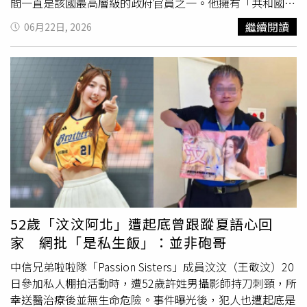
贏，2028年完成政黨輪替。
間一直是該國最高層級的政府官員之一。他擁有「共和國英
雄」與「革命司令官」等榮譽稱號，並一直是執政黨古巴共
繼續閱讀
06月22日, 2026
產黨權力核心「政治局」（Political Bureau）的成員，直到
2019年。迪亞斯卡內爾在社群媒體上發文感嘆，巴爾德斯
的逝世「令人深感悲痛，就像失去父親一般。」他也在文末
寫道：「直到勝利，永遠如此，司令官！」巴爾德斯出生於
1932年4月28日。1953年，年僅21歲的他便與斐代爾卡斯
楚一同參與攻擊蒙卡達兵營（Moncada Barracks）的行
動，這場襲擊揭開了反美帝國主義及傀儡政權巴蒂斯塔
（Fulgencio Batista）的起義序幕。之後，巴爾德斯與卡斯
楚一同流亡墨西哥。1956年，他成為搭乘「格蘭瑪號」
（Granma）遊艇返回古巴重啟武裝革命的82名成員之一，
而最終僅有12人生還。倖存者包括2016年逝世的斐代爾卡
斯楚、其後來擔任古巴總統與共產黨領袖的胞弟勞爾卡斯楚
52歲「汶汶阿北」遭起底曾跟蹤夏語心回
（Raul Castro），以及享譽全球的阿根廷革命家切格瓦拉
家 網批「是私生飯」：並非砲哥
（Ernesto “Che” Guevara）。格瓦拉於1967年在玻利維
亞試圖發動革命起義時遭到槍決。巴爾德斯隨後加入卡斯楚
中信兄弟啦啦隊「Passion Sisters」成員汶汶（王敬汶）20
兄弟在古巴東部馬埃斯特臘山脈（Sierra Maestra）建立的
日參加私人棚拍活動時，遭52歲許姓男攝影師持刀刺頸，所
游擊隊，並擔任格瓦拉的副指揮官。他與格瓦拉並肩作戰，
幸送醫治療後並無生命危險。事件曝光後，犯人也遭起底是