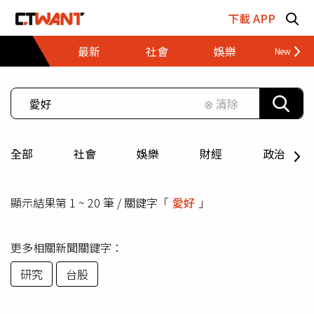
跳至主要內容區塊
下載 APP
最新
社會
娛樂
財經
⊗ 清除
全部
社會
娛樂
財經
政治
顯示結果第 1 ~ 20 筆 / 關鍵字「
愛好
」
更多相關新聞關鍵字：
研究
台股