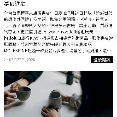
夢幻進駐
特別提醒，若僅靠增加肉類或魚類攝取量來補足蛋白質，往
往會不知不覺攝入過多脂肪，尤其是外食族或速食
愛好
者更
全台首家博客來旗艦書店生日慶!自7月24日起以「跨越世代
容易發生熱量超標的情況。因此，選擇蛋白質來源時，應以
的想像共同體」為主題，聚焦文學閱讀、IP潮流、跨界文
低脂食物為第一考量，例如雞胸肉、水煮蛋、納豆及豆腐
化、親子同樂四大話題，推出多元書展、講座活動、質感選
等，都是優質且負擔較低的日常選擇。韋恩也建議，對於步
物專區，更首度引進Jellycat、noodoll絨毛玩偶 、
調緊湊的現代人而言，標示清晰的高蛋白棒或蛋白飲也是極
hellolulu旅行包袋、柯達復古相機等熱銷商品，強化書店遊
佳的午後補充選項，不僅方便掌握脂肪與熱量攝取，更能精
逛體驗，特別推薦全台搶先曝光義大利文具精品
準控管份量。最後，韋恩總結，補充蛋白質的關鍵在於「少
MOLESKINE超過十款愛麗絲夢遊仙境聯名手帳周邊，還有
量多次、分散攝取」，把握每餐與點心時間補充約20公克，
寶可夢最新卡牌搭配體驗教學會，話題商品齊聚一堂，購物
繼續閱讀
07月27日, 2026
才能讓身體與大腦維持最佳運作狀態。
滿額還能擁有限量BOOK YOUR LIFE獨家設計的精緻禮品，
今年暑假到博客來旗艦書店逛好逛滿！（圖／品牌提供）全
台首家博客來旗艦書店於2025年7月25日以24小時營業模
式，正式進駐台北信義區DREAM PLAZA 6樓，經營一年來
觀察到，平日以上班族居多，商業、文學及設計類書籍最受
歡迎；假日則以家庭客群為主，尤其閱讀綠境更是親子閱讀
與兒童選書的熱門空間。此外，書店也吸引學生、銀髮族及
觀光客等多元族群，形成全天候、多世代共融的閱讀場景。
為積極推動文化交流，博客來旗艦書店自開幕以來持續邀請