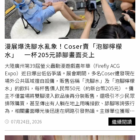
張，名額有限、送完為止。（圖／品牌提供）持續創新書店
有對象介意她的外地人身份，導致配對屢屢受挫。但劉女向
空間體驗，博客來旗艦書店持續關注年輕潮流趨勢，陸續跨
婚介公司反映問題，業者竟表示，她還需追加至28888元
海與美國、日本、澳洲等國家知名國際文具品牌合作，如今
（約新台幣13萬元）升級VIP後，才能匹配「優質對象」；
年6月與義大利MOLESKINE擴大合作設立期間限定專區，
對此，劉女憤而提出申訴，批業者安排的對象與條件不符，
引進高人氣的手帳、筆記本、素描組、後背包等超過200款
且每次碰面僅聊2、3分鐘便結束，像是被詐騙。此外，劉女
選擇，還有魔戒、愛麗絲夢遊仙境聯名新品；觀察療癒系IP
進一步指控，當初工作人員要她先付款才拿出合約，導致她
漫展爆洗腳水亂象！Coser賣「泡腳檸檬
當道，即日起引進英國品牌Jellycat、noodoll等超過60款
未及細審條款且手頭無合約留底，權益受損。面對劉女的控
水」 一杯205元舔腳畫面炎上
絨毛玩偶系列，同步開賣最新「盛夏出遊去」系列款式；復
訴，婚介公司則大喊委屈，強調相親講求門當戶對。業者指
古攝影文藝復興再起，現貨開賣美國品牌柯達相機經典的
出，劉女最初要求男方年薪20萬元（約新台幣90萬元），
大陸廣州第39屆螢火蟲動漫遊戲嘉年華（Firefly ACG
M35底片相機，底片獨特的色調及顆粒感，讓按下快門捕捉
後續卻提高至年薪百萬元（約新台幣450萬元）。先前曾安
Expo）近日爆出低俗爭議。展會期間，多名Coser遭發現在
美好瞬間的意義更加深遠，書店也同時販售深受年輕學子喜
排身高179公分且任職公家機關的男士，條件尚可卻遭劉女
場外公共區域擅自設攤，販售俗稱「洗腳水」及「泡腳檸檬
愛的「Kodak Charmera 迷你數位相機鑰匙圈盲盒」，用拇
挑剔，且劉女經常電話爭吵，讓工作人員壓力巨大。雙方矛
水」的飲料，每杯售價人民幣50元（約新台幣205元）。攤
指大小的相機拍出多種濾鏡風采；還有兼具出遊實用與穿搭
盾持續發酵，劉女要求繼續安排合適對象或退費，業者則強
主不僅當場將雙腳浸入飲品後再分裝販售，還吸引不少民眾
靈感的香港品牌hellolulu 逾20多款多功能包袋，以及寶可
調服務已到期且對方訴求過高。溝通過程中雙方爆發爭執，
排隊購買，甚至傳出有人躺在地上用嘴接飲、舔腳等誇張行
夢專區8月7日同步上市限量集換式卡牌-綠寶石風暴，現貨
紅娘甚至提及劉女曾涉嫌婚托的網路傳言，隨即遭到劉女當
為，相關畫面曝光後迅速在網路引發熱議。主辦單位獲報後
開賣、不用等待！（圖／品牌提供）（圖／品牌提供）（圖
場嚴正否認。不過劉女日前已向當地市場監管部門檢舉，相
已第一時間介入，將所有涉事人員驅離，並強調將全面杜絕
繼續閱讀
07月24日, 2026
／品牌提供）此外，「CupiCho 丘彼巧全球精品巧克力專門
關單位已聯絡上涉事企業，將進一步了解釐清。
類似低俗行為。有目擊者指出，現場甚至出現排隊購買、躺
店」同慶進駐DREAM PLAZA一週年，期望持續帶給消費者
地接飲及舔腳等誇張行為，引發外界熱議。綜合陸媒報導，