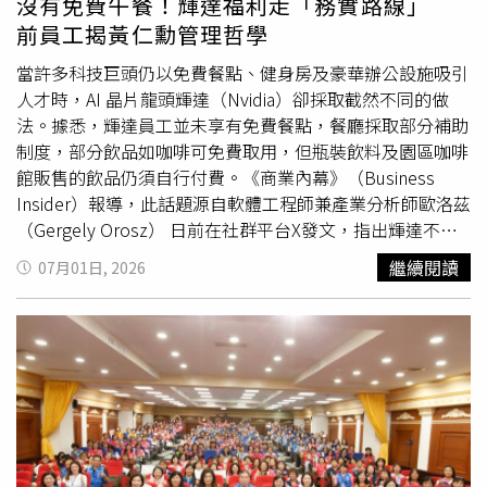
沒有免費午餐！輝達福利走「務實路線」
同技法與媒材的創新實驗，最後在跨文化的敘事與視覺語言
前員工揭黃仁勳管理哲學
中，看見世界各地創作者對生命、自然、社會與未來的多元
思考。展出作品同時涵蓋繪畫、素描、拼貼、版畫及數位媒
當許多科技巨頭仍以免費餐點、健身房及豪華辦公設施吸引
材等多種形式，展現插畫藝術豐富的表現力，也讓歷史、人
人才時，AI 晶片龍頭輝達（Nvidia）卻採取截然不同的做
文與當代議題在同一展場中相互對話。展區三「圖像實驗
法。據悉，輝達員工並未享有免費餐點，餐廳採取部分補助
室」來探討線條、色塊、材質、節奏、版面與印刷語言如何
制度，部分飲品如咖啡可免費取用，但瓶裝飲料及園區咖啡
彼此碰撞。（圖片提供／翡冷翠）翡冷翠文創指出，這不僅
館販售的飲品仍須自行付費。《商業內幕》（Business
是一場插畫作品的展覽，更是一趟重新學會好奇、理解與想
Insider）報導，此話題源自軟體工程師兼產業分析師歐洛茲
像的觀看旅程。展覽從童年的想像力出發，同時回應當代社
（Gergely Orosz） 日前在社群平台X發文，指出輝達不像
會多元而複雜的議題，無論是親子家庭、女性藝文觀眾、插
其他大型科技公司提供免費零食與咖啡，引發外界關注這家
繼續閱讀
07月01日, 2026
畫
愛好
者、設計工作者，或是喜愛閱讀圖像的人，都能在展
市值名列前茅企業的員工福利政策。多位曾任職於輝達的員
覽中找到屬於自己的感動與共鳴，讓圖像成為跨越年齡、文
工表示，公司一向奉行節儉文化，相較於以豐厚福利鼓勵員
化與世代的共同語言。今年入選的台灣插畫家鄭元欽表示：
工長時間留在辦公室，更重視工作本身及資源運用效率。這
「能夠獲選，我真的感到非常非常開心。來自世界各地的插
樣的企業文化，也與矽谷過去盛行的「福利競賽」形成鮮明
畫家，都用自己獨特的視角講述一個故事。我希望大家能像
對比。報導指出，隨著企業更加重視成本控管，科技業近年
玩遊戲一樣，花一點時間，試著用自己的方式去詮釋展出的
陸續縮減福利措施。亞馬遜（Amazon）與蘋果（Apple）
五幅作品，也許會因此發現意想不到的驚喜與感動。」展覽
皆未提供免費餐點，而Google仍維持主廚現做餐食及備有
介紹｜四大展區Zone 1｜想像之門 Gateway of Imagination
零食的茶水間；Meta則傳出正改善茶水間設施，希望提升