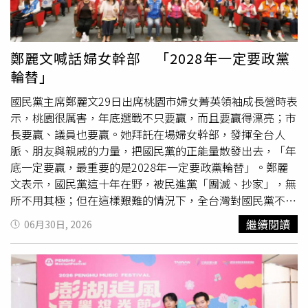
展覽的起點被設計為沉浸式夢境入口——走進這一區，就像
員工士氣。在這樣的趨勢下，輝達多年來採取的務實作法，
把日常的門輕輕關上。龍、夜色、奇幻生物與不可思議的場
已不再顯得特立獨行。曾任職於輝達的員工指出，執行長黃
景接力出現，讓你在「相信」與「懷疑」之間來回擺盪，每
仁勳一直相信工作與享樂應有所區隔，因此公司沒有乒乓球
一步都像翻開下一頁未知的故事。Zone 2｜生活的詩
桌、員工健身房、按摩服務等矽谷常見福利。一名員工表
鄭麗文喊話婦女幹部 「2028年一定要政黨
Poetry of Life在熟悉的城市、家庭與童年記憶裡，插畫家
示，黃仁勳雖是知名美食
愛好
者，但更希望員工能投入真正
輪替」
以溫柔的筆觸描摹關係、情感與時間的痕跡。關於媽媽、
重要的工作，同時維持健康的工作與生活平衡，而非透過免
家、情緒，以及那些說不出口的小小在意，都被圖像溫柔收
費福利讓大家長時間待在辦公室。另一位前員工則透露，節
國民黨主席鄭麗文29日出席桃園市婦女菁英領袖成長營時表
納；你可能會在某一幅畫裡突然認出自己。Zone 3｜圖像
儉精神深植於輝達企業文化，這也與硬體產業長期獲利率相
示，桃園很厲害，年底選戰不只要贏，而且要贏得漂亮；市
實驗室 Visual Laboratory進入「白盒」般的實驗場域，觀
對較低有關，因此公司始終強調資源有效運用。報導也提
長要贏、議員也要贏。她拜託在場婦女幹部，發揮全台人
看焦點回到媒材、構圖與視覺語言本身。線條、色塊、材
到，輝達副總裁出差時搭乘經濟艙，且沒有專屬行政助理，
脈、朋友與親戚的力量，把國民黨的正能量散發出去，「年
質、節奏、版面與印刷語言彼此碰撞，讓人發現圖像不只是
被視為公司「One Team」平等文化的具體展現。對於餐飲
底一定要贏，最重要的是2028年一定要政黨輪替」。鄭麗
故事的載體，它本身就能是一種思考與遊戲。Zone 4｜世
福利相對簡樸，多名前員工認為並未影響工作士氣。一位受
文表示，國民黨這十年在野，被民進黨「團滅、抄家」，無
界的故事 Stories of the World旅程的尾聲是開放而遼闊的
訪者表示，當時每天都有大量具挑戰性的工作等待完成，只
所不用其極；但在這樣艱難的情況下，全台灣對國民黨不離
「世界地圖」。來自不同國家與文化背景的作品相互照映，
要能快速買到餐點、回到座位繼續工作即可，是否免費並不
不棄、更加倍為國民黨奔走拉票的，就是婦女同志。她代表
繼續閱讀
06月30日, 2026
從城市到遠方、從個人到群體，路線、地景、記憶與關係交
是大家最在意的事情。
國民黨向大家致上最深謝意，強調「沒有你們，國民黨不會
織成一張巨大的敘事地圖。你可以沿著作品旅行，看見世
走到今天」。鄭麗文指出，國民黨近年在選舉上有重大成
界，也看見自己。商店｜精選典藏展覽裡讓你停下腳步的那
長，2024年賴清德只是少數總統，若把所有在野選票加起
一幅，也可以成為日常的一部分。部分畫作延伸成生活小物
來，「他其實是不應該當總統的」。看到現場婦女幹部熱情
與收藏品，讓圖像不只停在牆上，而是陪你走進生活、送給
爆表、充滿自信與燦爛笑容，她感到無比鼓舞。她並表示，