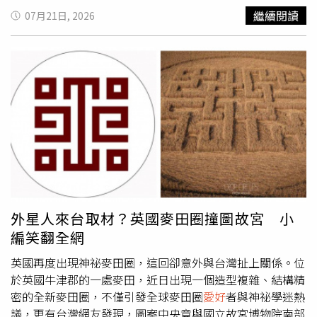
過，這種以低俗、獵奇方式炒作話題的行銷模式，仍遭到外
始出現頭暈症狀。起初她並未將身體不適與收藏品聯想在一
繼續閱讀
07月21日, 2026
界一致批評。如今類似模式被搬到大陸動漫展，也讓不少網
起，直到上網查詢後，依照網友建議將房間內的周邊商品移
友痛批，這是將海外爭議作法原封不動照搬，為了博取流量
出，身體不適情況才逐漸改善。她苦笑說，原本還以為自己
與關注，不惜突破公序良俗底線，不僅破壞展會形象，也讓
是「幸福到暈了」，沒想到竟可能與甲醛有關。類似情況也
整個二次元文化再次陷入口碑危機。社群平台上充斥「惡
出現在手作圈。一名專門製作角色扮演假髮的年輕創作者日
俗」、「噁心」、「根本不是玩梗」、「丟動漫圈的臉」等
前宣布永久停單，原因是長期接觸假髮加工藥劑後，出現嚴
批評聲浪，不少動漫迷也認為，少數人的出格行為，讓真正
重甲醛中毒症狀。她表示，自己畢業後投入相關工作，為了
認真投入角色扮演、攝影創作及同好交流的
愛好
者無辜背負
降低風險，還特別花錢購買防毒面具、空氣清淨機，作業期
負面標籤。螢火蟲動漫展主辦單位表示，涉事攤位並非官方
間也全程開啟設備，但長時間接觸化學藥劑後，身體仍無法
核准設置，接獲通報後已立即派員到場處理，將所有涉事
負荷。在中國大陸社群平台上，也有不少「痛屋」玩家開始
Coser驅離現場，並明確禁止任何低俗、獵奇或違反公共秩
分享甲醛檢測經驗。有收藏玩家自行檢測臥室空氣，發現甲
序的擺攤及互動行為。未來也將加強展場內外巡查與管理，
醛濃度約為每立方公尺0.1毫克，接近國家室內空氣品質標
避免類似事件再次發生，全力維護健康、安全的動漫展交流
準的臨界值，因此決定增加開窗通風頻率，希望降低室內污
外星人來台取材？英國麥田圈撞圖故宮 小
環境。有動漫產業人士指出，動漫展鼓勵創意、角色扮演及
染。不過，並非所有收藏者都出現健康問題。上海一名葉姓
編笑翻全網
同好互動，但所有活動仍應建立在尊重公序良俗及公共秩序
男子表示，女兒擁有一間約10平方公尺、打造兩、三年的
的前提下。若為了追求流量刻意模仿海外爭議事件，以低
「痛屋」，家人去年便曾檢測室內甲醛濃度，結果均符合標
英國再度出現神祕麥田圈，這回卻意外與台灣扯上關係。位
俗、獵奇方式吸引關注，不僅無助於動漫文化發展，更可能
準。女兒平時放學後及假日大多待在收藏室內，也未曾出現
於英國牛津郡的一處麥田，近日出現一個造型複雜、結構精
讓少數極端案例掩蓋多數創作者與動漫迷多年累積的正面形
頭暈或其他不適症狀。葉先生指出，這次討論也讓女兒學到
密的全新麥田圈，不僅引發全球麥田圈
愛好
者與神祕學迷熱
象，對整個二次元社群造成長遠的負面影響。
不少知識，現在購買動漫周邊時，會特別留意產品材質，像
議，更有台灣網友發現，圖案中央竟與國立故宮博物院南部