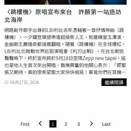
學、藝術與科學如何深刻影響今日世界文明的發展。■ 古
印度文明透過曼陀羅、宗教藝術與古城遺址場景重建動畫，
〈跳樓機〉原唱宣布來台 許願第一站造訪
帶領觀眾探索生命輪迴、宇宙觀與內在智慧，感受印度文明
北海岸
獨特而深遠的精神文化。【兼具教育、藝術、娛樂與社交性
的文明旅程】翡冷翠文創表示，《世界古文明沉浸體驗展》
網路創作歌手出身的LBI利比去年憑藉著一首抒情神曲〈跳
不僅是一場展覽，更是一場融合知識學習、美學欣賞、親子
樓機〉，一夕躍登華語樂壇超級新人王，就連韓星玉澤演、
互動與社群分享的文化體驗。現場設有多處拍照場景與互動
金曲歌王蕭煌奇都接連翻唱。隨著〈跳樓機〉在全球爆紅，
體驗區，適合親子家庭、學生族群、歷史
愛好
者及年輕朋友
LBI利比也啟動世界巡迴演唱會《利刃出鞘》，在台北歌迷
共同參與，在寓教於樂的過程中重新認識世界文明。當科技
聲聲喚下，終於宣布將於9月28日空降Zepp new taipei，這
成為穿越時空的橋梁，歷史不再只是課本中的文字，而是一
也是他人生首次來台開唱，難掩興奮的他開心表示：「既緊
段能被看見、聽見、感受並留下記憶的文明旅程。埃及文明
張又期待，真的很希望跟大家快快相見！畢竟你們在耳機裡
區的壯闊法老，法老的威嚴震撼呈現。（圖片／業者提供）
也聽我的聲音聽得夠久了，9/28趕快到演唱會現場，讓我親
繼續閱讀
06月17日, 2026
今年夏天，邀請您走進高雄駁二藝術特區，一同踏上跨越五
自唱給你聽吧！」提及對於歌迷的印象，LBI利比以一句
千年的文明探索之旅，聆聽來自世界古文明最動人的迴聲。
「純粹且熱情」來形容，更說自己在社群上一直收到台粉留
展覽資訊• 展覽名稱：世界古文明 沉浸體驗展 高雄站• 展
言，希望他來台開唱，如今敲碗成真，讓他感動表示：「這
覽日期：2026 年 6 月 19 日 – 2026 年 9 月 8 日• 展覽時
裡歌迷的回應讓我覺得是對音樂的一種純粹的喜歡及發自心
間：每日10:00－18:00（17:00停止售票及入場）• 展覽地
底的尊重！正因為大家熱情催促的正能量，讓我感受到滿滿
點：高雄駁二藝術特區 P3 倉庫（803高雄市鹽埕區大勇路1
的愛。」得知這首全民翻唱的〈跳樓機〉還被金曲歌王蕭煌
First
1
2
3
Last
號）• 主辦單位：翡冷翠文創事業股份有限公司更多展覽
奇 、Bii畢書盡接連翻唱，讓利比受寵若驚之餘更獲得前進