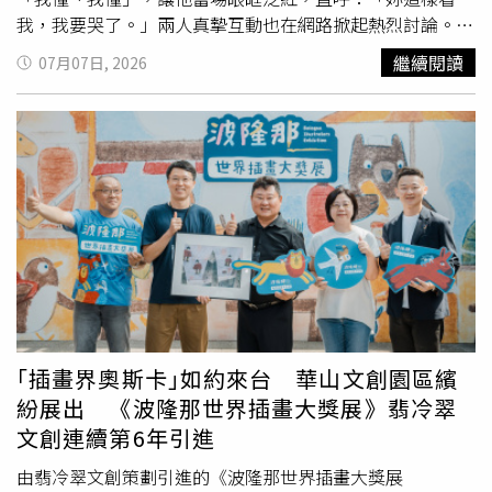
因下顎線條在短時間內出現明顯變化，引起網友熱烈討論，
我，我要哭了。」兩人真摯互動也在網路掀起熱烈討論。林
也讓他在相關社群擁有相當高的知名度。近年來，墨菲的影
志玲先以休閒、素顏打扮低調現身畫展，親自送上迷你鳳梨
繼續閱讀
07月07日, 2026
片風格逐漸轉變，經常發表令人難以理解的言論，也多次公
盆栽為好友打氣；隔天則換上黑色印花洋裝再度到場，不僅
開談及自己的心理狀態。他曾表示，部分外界認為瘋狂的行
仔細欣賞每件作品，也陪同蔡康永與現場來賓交流互動。蔡
為其實是刻意設計的表演，但也因直播內容愈來愈怪異，引
康永事後將兩人在展場的互動畫面分享到社群平台，溫馨氣
發粉絲擔憂。根據外媒報導，墨菲當時持有泰國「目的地泰
氛感染不少粉絲，也讓外界看見兩人多年來深厚不變的友
國簽證」（Destination Thailand Visa，DTV）在當地居留，
誼。談到畫展《你忘記自己多久了》的命名由來，蔡康永透
並透過網路遠端販售健身保健食品維生。泰國媒體也曾報
露，靈感來自一位已婚且育有孩子的女性好友。某個週末，
導，他2024年曾因疑似與泰籍女友發生衝突而驚動警方，
對方的丈夫主動帶著孩子外出，希望妻子能享受久違的獨處
不過相關案件後續並未成為此次事件的調查重點。值得注意
時光。沒想到，她獨自走到街上後，竟突然愣在原地，腦中
的是，墨菲生前最後一支YouTube影片是在意外發生前約6
浮現的第一個念頭竟是：「我不知道我要去哪裡玩。」這個
天發布，影片中宣稱自己正在「吸收馬斯克的靈魂」
看似平凡的瞬間，卻讓蔡康永深受震撼。故事說到這裡時，
（Absorbing Elon Musk's Soul），再度引起網友熱議。事
林志玲全程望著蔡康永，不斷點頭，輕聲說了兩次「我懂、
實上，他近年多次發表涉及靈性、宗教及意識等內容，也讓
我懂」，似乎對婚後、成為母親後的人生轉變感同身受。蔡
｢插畫界奧斯卡｣如約來台 華山文創園區繽
不少粉絲對其精神狀況感到憂心。警方表示，目前案件仍在
康永感受到她的理解與共鳴，忍不住哽咽表示：「妳這樣看
紛展出 《波隆那世界插畫大獎展》翡冷翠
調查中，法醫將透過完整驗屍及毒物檢驗，釐清墨菲是否曾
著我，我真的要哭了。」林志玲隨即握住蔡康永的手，之後
文創連續第6年引進
接觸藥物或其他物質，以及真正死因，相關結果仍有待正式
更給了他一個溫暖擁抱，希望給好友支持與力量，畫面溫馨
公布。CTWANT提醒您：自殺不能解決問題，勇敢求救並非
感人。蔡康永表示，真正讓他難過的，不是朋友不知道該去
由翡冷翠文創策劃引進的《波隆那世界插畫大獎展