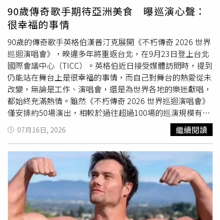
圈都是由藝術團隊利用木板、繩索及測量工具，在夜間精心
12點正式啟售，購票可透過KKTIX及全台全家便利商店。
90歲傳奇歌手期待亞洲美食 曝巡演心聲：
壓製完成的大型地景創作，而非超自然現象。不少網友在欣
很幸福的事情
賞圖案之餘，也笑稱：「做得這麼精細，熬夜完成真的不累
嗎？」
90歲的傳奇歌手英格伯漢普汀克展開《不朽傳奇 2026 世界
巡迴演唱會》，暌違多年將重返台北，在9月23日登上台北
國際會議中心（TICC）。英格伯近日接受媒體訪問時，提到
仍能站在舞台上是很幸福的事情，而自己對舞台的熱愛從未
改變，無論是工作、演唱會，還是為世界各地的樂迷獻唱，
都始終充滿熱情。雖然《不朽傳奇 2026 世界巡迴演唱會》
僅安排約50場演出，相較於過往超過100場的巡演規模有所
減少，但英格伯強調每一場演出依然會全力以赴，以最好的
繼續閱讀
07月16日, 2026
狀態呈現給每一位觀眾。對他而言，2026年是別具意義的
慶祝之年，因此希望透過這次世界巡演，與世界各地的樂迷
共同分享喜悅，一起度過一段充滿音樂與歡樂的難忘時光。
除了演唱會演出外，英格伯亦期待能有更多時間深入感受當
地的人文風情，他坦言過往巡演行程十分緊湊，經常只是短
暫停留便趕赴下一個城市，鮮少有機會細細欣賞當地景色與
文化。因此，他希望這次巡演能放慢腳步，在工作之餘拍下
更多照片、留下更多旅途點滴，親身體驗每座城市獨特的魅