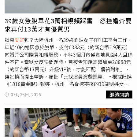
國內外知名講者對談交流，已創造逾百場人際互動與文化溫
度的嶄新空間體驗，內容跨足閱讀、旅遊、藝術、美妝、品
酒、餐飲等豐富類型，吸引不同領域
愛好
者熱情參與。生日
39歲女急脫單花3萬相親頻踩雷 怒控婚介要
慶活動期間特別規劃15場精彩活動，包含文學大師講座、跨
求再付13萬才有優質男
界文化對談、親子互動體驗、華文漫畫創作等四大類別，邀
請文學家白先勇、推理作家紀蔚然、小說家張國立、華文愛
談戀
愛好
難？大陸杭州一名39歲劉姓女子在叫車平台工作，
情暢銷作家晨羽、美食旅遊作家韓良憶、飲食旅遊生活作家
年近40的她因急於脫單，支付6388元（約新台幣2.9萬元）
葉怡蘭、影評人膝關節、米其林一星餐廳主廚Nobu Lee等
向婚介公司購買相親服務，不料3個月內僅實地見面4人且條
重量級講者齊聚，帶來跨領域的文化交流，打造兼具知識深
件不符。當劉女反映問題時，竟被告知還需追加至28888元
度與生活美學的城市文化平台。（圖／品牌提供）慶祝博客
（約新台幣13萬元）升級VIP後，才能匹配「優質對象」，
來旗艦書店生日慶，自7月24日起「跨越世代的想像共同
讓她憤而提出申訴，痛批「比找演員演戲還貴」。根據陸媒
體」活動獨家攜手知名文具品牌Pentel、MOLESKINE等，
《1818黃金眼》報導，杭州一名從遼寧來的39歲劉姓女
推出品牌專屬滿額禮，自7月24日至8月2日於店內消費單筆
子，自稱雖然在當地無房產，車子也是租來的，但在叫車平
繼續閱讀
07月25日, 2026
滿699元即送BOOK YOUR LIFE書寫筆，滿1,200元送BOOK
台工作的她，每個月收入1.5萬元（約新台幣6.7萬元）。劉
YOUR LIFE閱讀提袋，滿2,800元送義大利MOLESKINE迷你
女自4年前到杭州工作後都維持單身，直到去（2025）年12
筆記本掛飾或OKAPI 立體絨毛玩偶icash卡，活動期間還可
月看到婚介公司的廣告，心動購買相親服務。當初劉女明確
搭配文化幣折抵、週末博客來會員消費滿888元享
要求對象年紀35至55歲、身高170公分以上、有房有車無貸
OPENPOINT點數5倍送等豐富優惠；此外，活動首日7月24
款且月薪逾2萬元（約新台幣9萬元）。然而劉女簽約付款
日加碼，消費滿899元即享9折再加贈生日慶限定拍貼一
後，業者安排的對象條件落差極大，不僅有人身負房貸，更