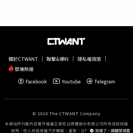
與票務資訊，詳洽翡冷翠文創官網 。
的動力，「完全沒想到會有很多前輩們喜歡這首歌，有種被
認可的感覺！也給我信心要做出更多好歌給大家！」LBI利
比宣布來台開唱。（圖／蓋婭娛樂提供）為了感謝歌迷一路
以來的鼓勵與支持，LBI利比特別預告將為《利刃出鞘》世
界巡演台北站打造專屬限定橋段，以不插電形式呈現沉浸式
聽覺饗宴，希望透過更純粹的音樂編制，展現自己較少曝光
的一面，並與歌迷展開更深層的情感交流。他表示：「希望
透過這樣的表演形式，讓大家感受到歌曲最真實的樣貌，也
關於CTWANT
聯繫&爆料
隱私權政策
藉此跟大家做更心靈層面的交流！」身為「氣象學
愛好
者」，LBI利比來台第一站竟想跑北海岸「接觸大自然」，
發燒熱搜
他透露：「雖然沒來過台北，但這裡的風景、氣候和音樂藝
Facebook
Youtube
Telegram
術文化都很吸引我，很期待去體驗一下。」至於美食方面他
則展現吃貨本色，直呼自己完全不挑食，「只要好吃的我都
想嘗試一下，畢竟也是老美食家了！」更公開向粉絲徵求私
房美食名單，「只要好吃的我都想嘗試！希望台北的歌迷朋
友們多多推薦！」
© 2020 The CTWANT Company
本網站所刊載內容著作權屬王道旺台媒體股份有限公司所有或經授權
使用，他人非經授權不許轉載、重製、公開播送或公開傳輸。
知道了，請關閉視窗