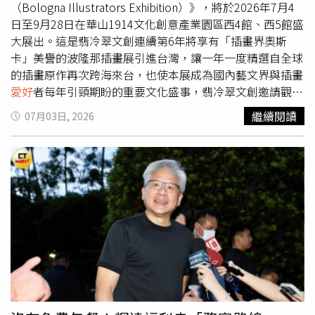
弱者，生命一定可以找到出路。透過守門123步驟-1問2應3
哪裡，而是她婚前原本是一位自由自在、充滿想法的女性，
（Bologna Illustrators Exhibition）》，將於2026年7月4
轉介，你我都可以成為自殺防治守門人。 安心專線：
婚後卻把所有心力投入家庭與孩子，久而久之竟忘了自己的
日至9月28日在華山1914文化創意產業園區西4館、西5館盛
1925 張老師專線：1980 生命線專線：1995警方在康納墨
興趣、夢想與生活節奏，因此才決定將畫展命名為《你忘記
大展出。這是翡冷翠文創連續第6年將享有「插畫界奧斯
菲腰包內發現未使用注射器及不明白色藥丸，全案仍待調
自己多久了》。他希望透過作品提醒每個人，在照顧家人、
卡」美譽的波隆那插畫展引進台灣，讓一年一度精選自全球
查。（圖／翻攝自臉書，Bangkok Post）
伴侶與孩子的同時，也別忘了留一點時間給自己，因為懂得
的插畫原作再次跨海來台，也使本展成為國內藝文界與插畫
照顧別人，不代表必須犧牲自己。蔡康永也分享，自己一直
愛好
者每年引頸期盼的重要文化盛事，翡冷翠文創邀請觀眾
相信：「真正懂得照顧別人的人，不需要完全忘記自己，也
走進圖像所構築的想像世界，展開一場跨越語言與文化的視
繼續閱讀
07月03日, 2026
可以把自己照顧好。」這番話曝光後，引起大批網友共鳴，
覺旅程。本次以「透過插畫，看見想像與世界」為核心，透
不少人留言表示「真的說中許多媽媽的心聲」、「曾經在婚
過插畫家筆下的世界，重新建構想像。（圖片提供／翡冷
姻和育兒中迷失自己」、「聽到忍不住鼻酸」、「提醒自
翠）翡冷翠文創表示，波隆那插畫展自1967年創辦以來，
己，再愛家人，也不要忘了愛自己」。不少人認為，這場畫
始終站在兒童出版與當代插畫創作的最前線，不僅是全球最
展不只是藝術創作，更像是一場關於自我、家庭與人生平衡
具代表性的插畫展之一，更是世界各地插畫家展現創作實
的溫柔對話，也讓《你忘記自己多久了》這個展名有了更深
力、與國際出版及藝術界交流的重要舞台。本次展覽共收到
層的意義。蔡康永分享畫展背後故事時一度哽咽，林志玲握
來自81個國家與地區、3,520位插畫家的投稿，累計達
手、擁抱安慰好友，真摯互動感動不少網友。（圖／翻攝自
17,600件作品，最終由國際評審團精選出78位藝術家、390
IG，kangyongcai）
幅年度原作，完整呈現當代插畫多元且精彩的創作風貌。本
次展覽以「透過插畫，看見想像與世界」為策展核心，將觀
展體驗規劃為一段循序漸進的探索旅程。觀眾將從沉浸式入
口展開序幕，走進貼近日常情感的故事場景，進一步欣賞不