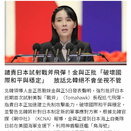
譴責日本試射戰斧飛彈！金與正批「破壞國
際和平與穩定」 放話北韓絕不會坐視不管
北韓領導人金正恩胞妹金與正5日發表聲明，強烈批評日本
近期首次試射美製「戰斧」（Tomahawk）長程巡弋飛彈，
指責日本正加速建立先制攻擊能力，破壞國際和平與穩定，
並警告北韓將針對日本制定新的軍事應對方案。根據北韓官
媒《朝中社》（KCNA）報導，金與正提到日本海上自衛隊
日前在美國海軍支援下，利用神盾驅逐艦「鳥海號」