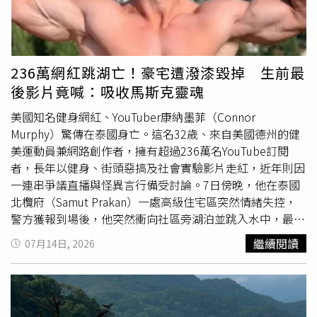
力，為這趟巡演留下更多美好的回憶。英格伯漢普汀克認為
能站在舞台上是很幸福的事情。（圖／全球音樂經紀有限公
司提供）身為美食
愛好
者，英格伯對當地美食同樣充滿期
待，他表示雖然已經記不起上次造訪時品嚐過哪些菜餚，但
236萬網紅跳湖亡！豪宅遭潑漆毀掉 生前最
對當時的美味依然印象深刻，尤其鍾愛辛辣料理及各式亞洲
後影片竟喊：吸收馬斯克靈魂
美食。因此他十分期待再次到訪，品嚐更多當地特色佳餚，
親身感受當地的飲食文化。談及不少歌手翻唱自己的作品，
美國知名健身網紅、YouTuber康納墨菲（Connor
英格伯特表示他一直視此為音樂人最大的肯定之一，對他而
Murphy）驚傳在泰國身亡。這名32歲、來自美國德州的健
言，作品能夠被不同世代的歌手重新演繹，不僅代表歌曲歷
美運動員兼網路創作者，擁有超過236萬名YouTube訂閱
久彌新，更是一種莫大的榮耀。他坦言自己剛出道時也是從
者，長年以健身、街頭惡搞及社會實驗影片走紅，近年則因
翻唱其他歌手的作品開始，因此十分理解翻唱對音樂人成長
一連串爭議直播與怪異言行備受討論。7日傍晚，他在泰國
的重要性。演唱會門票請洽KKTIX.com。
北欖府（Samut Prakan）一處高級住宅區突然情緒失控，
警方獲報到場後，他突然衝向社區旁湖泊並跳入水中，最終
溺斃。警方初步未發現外力攻擊痕跡，已安排驗屍及毒物檢
繼續閱讀
07月14日, 2026
驗，以釐清真正死因。康納墨菲與22歲女友租住的湖畔豪宅
事後被發現遭嚴重破壞。（圖／翻攝自Bangkok Post）綜
合《Bangkok Post》、《Khaosod English》、《New
York Post》及其他外媒報導，事發地點位於北欖府邦披縣