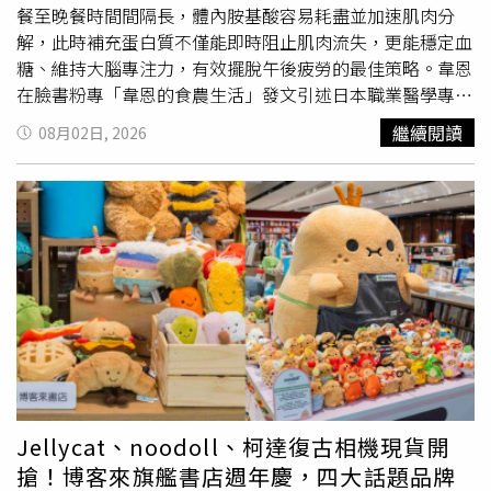
餐至晚餐時間間隔長，體內胺基酸容易耗盡並加速肌肉分
解，此時補充蛋白質不僅能即時阻止肌肉流失，更能穩定血
糖、維持大腦專注力，有效擺脫午後疲勞的最佳策略。韋恩
在臉書粉專「韋恩的食農生活」發文引述日本職業醫學專科
醫師岩見謙太的觀點，午餐到晚餐之間空窗最長，這段時間
繼續閱讀
08月02日, 2026
胺基酸容易耗盡，使肌肉分解速度加快；而人體單次能吸收
的蛋白質上限約為20至30公克，過量攝取只會轉化為脂肪
或能量消耗，因此將蛋白質分散在三餐與一次點心補充最為
高效。此外，瑞典卡羅林斯卡研究院的研究也顯示，蛋白質
中的支鏈胺基酸（BCAA）能調節腦內神經傳導物質，減輕
腦袋昏沉的中樞性疲勞；若以蛋白質取代高糖點心，還能避
免血糖大幅波動造成的精神不濟，並降低晚餐暴飲暴食的機
率，進而達到控制體脂的效果。針對現代人的飲食現況，韋
恩表示，多數人的飲食結構普遍存在「白天蛋白質不足」的
問題。成人每日蛋白質需求量約為50至65公克，平均每餐
應分配約20公克，但許多上班族早餐僅吃吐司搭配咖啡，午
餐則選擇簡單麵食，往往要到晚餐才有機會攝取魚肉，導致
Jellycat、noodoll、柯達復古相機現貨開
白天支撐身體和大腦運作的營養基底從一開始就不充裕，進
搶！博客來旗艦書店週年慶，四大話題品牌
而影響工作效率與生理狀態。在補充蛋白質的策略上，韋恩