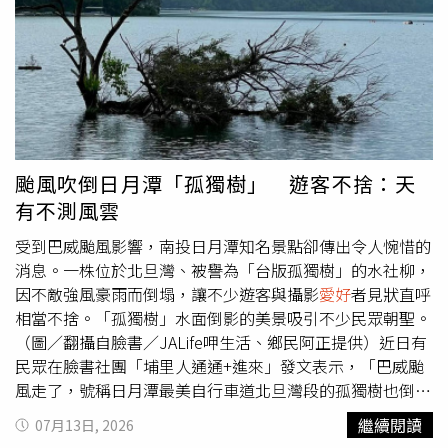
（Bang Phli）一處臨湖住宅區。警方表示，墨菲當天搭乘
叫車服務返回租屋處，抵達社區門口時便出現異常舉動。他
先試圖拿出1000泰銖支付司機，但司機察覺其精神狀態不
對勁，因此拒絕收下這筆錢。之後，墨菲又走向一輛準備進
入社區的住戶轎車，敲打車窗，希望對方載他進入社區。警
衛見狀立即提醒車主不要讓他上車。遭拒後，墨菲情緒變得
愈發激動，不僅大聲叫喊，還躺在人行道上不停翻滾，甚至
高舉雙手做出疑似祈禱的動作，整個過程令人錯愕。康納墨
颱風吹倒日月潭「孤獨樹」 遊客不捨：天
菲與22歲女友租住的湖畔豪宅事後被發現遭嚴重破壞。（圖
有不測風雲
／翻攝自Bangkok Post）社區管理人員擔心發生危險而報
警處理。警方抵達後，墨菲突然拔腿狂奔，直接衝向社區旁
受到巴威颱風影響，南投日月潭知名景點卻傳出令人惋惜的
的大型人工湖，毫不猶豫跳入水中。目擊者表示，他一開始
消息。一株位於北旦灣、被譽為「台版孤獨樹」的水社柳，
仍持續游向湖中央，但不久後速度愈來愈慢，疑似體力耗
因不敵強風豪雨而倒塌，讓不少遊客與攝影
愛好
者見狀直呼
盡，最後整個人沉入水底，再也沒有浮出水面。由於湖泊深
相當不捨。「孤獨樹」水面倒影的美景吸引不少民眾朝聖。
度超過10公尺，現場民眾及保全都不敢冒然下水救人，只能
（圖／翻攝自臉書／JALife呷生活、鄉民阿正提供）近日有
等待救難人員到場。救援單位派出潛水員搜尋約30分鐘後，
民眾在臉書社團「埔里人通通+進來」發文表示，「巴威颱
終於在距離岸邊約20公尺處尋獲墨菲，但已無生命跡象。警
風走了，號稱日月潭最美自行車道北旦灣段的孤獨樹也倒
方初步相驗指出，墨菲身上除了在人行道翻滾造成的些微擦
了，昔日美麗樹影怎勘回味」，並感嘆天有不測風雲，就連
繼續閱讀
07月13日, 2026
傷外，沒有任何遭毆打或攻擊的傷勢，也未發現明顯他殺跡
大樹也難逃天災侵襲。據了解，這棵位於北旦灣水域的「孤