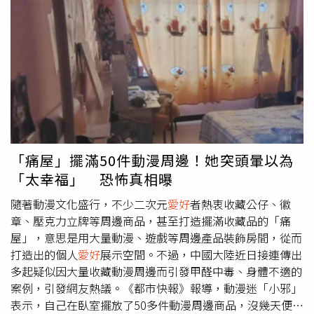
來自世界各地的精緻味蕾體驗，7月24日起至8月2日止限時
事件發生於7月17日至20日舉辦的第39屆廣州螢火蟲動漫遊
10天推出多重優惠與驚喜好禮，包含天天皆有精選的一款話
戲嘉年華。根據現場影片及多名目擊者描述，多名Coser未
題商品優惠價、全店消費不限金額享88折；消費滿888元抽
經主辦單位核准，在展場外公共區域私自設攤，以「洗腳
品牌週邊好禮 、滿1500元送折扣優惠券 、滿3600元再送日
水」、「泡腳檸檬水」為號召販售特色飲品，攤位雖標示
本刺繡包x1 (款式隨機，數量有限送完為止)，其中五、六、
「純屬娛樂」，實際販售方式卻引發巨大爭議。現場畫面顯
日周末的「巧開心扉日」還可享有85折限定優惠；推薦必買
示，攤主直接將雙腳浸泡在裝有飲料的容器中，再將飲品分
1,200元的「限量超值福袋」，(價值3,635元)，精選3款質
裝販售，每杯售價人民幣50元（約新台幣205元）。令人傻
感巧克力禮盒，不管是送禮或自己享用都能成為最好的犒
眼的是，不少民眾不僅沒有排斥，反而排隊購買，甚至有人
賞。（圖／品牌提供）
直接躺在地上用嘴接飲，還有人做出舔腳等誇張舉動，引來
大批圍觀民眾拍照錄影，也讓不少一般遊客及動漫迷直呼難
「痛屋」擺滿50件動漫周邊！她突頭暈以為
以接受，認為早已超出角色扮演、互動娛樂及網路玩梗的合
「太幸福」 恐怖真相曝
理範圍。不少網友指出，這種販售「洗腳水」的玩法，其實
是模仿日前美國加州FanimeCon動漫展曾出現的爭議事件。
隨著動漫文化盛行，不少二次元
愛好
者熱衷收藏公仔、徽
當時有Coser推出所謂「腳汁」飲品，依不同互動方式訂定
章、壓克力立牌等周邊商品，甚至打造擺滿收藏品的「痛
收費標準，包括浸泡飲料、直接將飲料淋過腳部後飲用等內
屋」，意思是用大量動漫、遊戲等周邊產品裝飾房間，從而
容，以獵奇手法吸引話題，在社群平台掀起廣泛討論。事件
打造出的個人
愛好
展示空間。不過，中國大陸近日接連傳出
發生後，網路一度流傳有消費者飲用後出現肺部感染，甚至
多起疑似因大量收藏動漫周邊而引發甲醛中毒、身體不適的
對Coser提起訴訟，但後續相關健康傳聞並未獲官方證實，
案例，引發網友熱議。《都市快報》報導，動漫迷「小邪」
也缺乏醫療證據支持，被認為屬於未經查證的網路謠言。不
表示，自己在臥室擺放了50多件動漫周邊商品，沒幾天便開