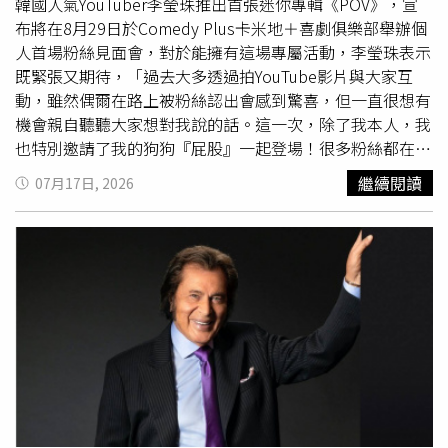
界與心智，中央迷宮則寓意內在覺醒，整體呈現「神聖幾
韓國人氣YouTuber李瑩珠推出首張迷你專輯《POV》，宣
何」的意涵。不少台灣網友認為麥田圈中央圖樣與故宮南院
布將在8月29日於Comedy Plus卡米地＋喜劇俱樂部舉辦個
Logo高度相似，相關討論也釣出故宮小編回應。（圖／翻
人首場粉絲見面會，對於能擁有這場專屬活動，李瑩珠表示
攝自threads ，@10dotdecryption）另一方面，也有人聯
既緊張又期待，「過去大多透過拍YouTube影片與大家互
想到東方文化，認為圖案帶有中國古代「天圓地方」概念，
動，雖然偶爾在路上被粉絲認出會感到驚喜，但一直很想有
或像傳統窗花、織錦紋樣。不過，當照片傳到台灣後，討論
機會親自聽聽大家想對我說的話。這一次，除了我本人，我
焦點卻意外大轉彎，許多網友一致認為，中央圖樣與故宮南
也特別邀請了我的狗狗『屁股』一起登場！很多粉絲都在敲
院Logo幾乎如出一轍，紛紛笑稱「故宮把廣告做到英國去
碗想見牠本狗，這次終於能讓牠跟大家正式打招呼了。」談
繼續閱讀
07月17日, 2026
了嗎？」、「外星人是不是來地球考古？」、「原來故宮在
及過往與粉絲互動的深刻回憶，李瑩珠透露曾與粉絲相約至
宇宙也有知名度」。除了故宮Logo外，也有網友發揮創
流浪狗之家擔任義工，那一趟行程讓她印象極為深刻，感性
意，笑稱圖案像外星人的QR Code、平行宇宙入口、中華電
地說：「那次的經歷非常有意義，我也意外發現支持我的粉
信帳單、中華郵政標誌、5元硬幣背面的傳統圖騰，甚至有
絲中，大部分都是非常有愛心的動物
愛好
者。我甚至曾經認
人說根本就是中秋月餅壓紋，留言區充滿各種天馬行空的想
真考慮過未來見面會也許可以辦在浪浪之家，讓大家有機會
像。面對網友瘋狂標記，故宮南院小編先是在留言區以一句
體驗、一起做有意義的事，傳遞更多溫暖；但因為各種層面
「我嚇瘋」回應，隨後又發文幽默表示：「很多人擔心我要
的考量，這個計畫會再想得更周全之後再實現。」為了感謝
被外星人抓走了，放心啦，我是不會離開宇宙最棒的博物館
歌迷支持，李瑩珠在本次見面會中準備了「獨家驚喜」，大
的。」詼諧互動讓不少網友直呼「官方最會玩」、「小編反
方預告現場將抽出幸運粉絲組成「瑩珠旅遊團」，邀請粉絲
應比麥田圈還精彩」。麥田圈數十年來始終圍繞著外星文
親自參與她個人的YouTube企劃拍攝，打破與粉絲之間隔
明、神祕力量等傳聞，但目前科學界普遍認為，大多數麥田
閡，一起留下專屬的「POV」視角回憶。門票7月20日中午