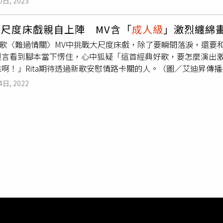
0日, 2023
隆雅打出投手方向高彈跳球，徐若熙跳起來試圖處理，落地時有
。這樣的表現不錯，就是需要經驗，這孩子未來還是有機會的。」
續投，「我覺得沒有影響到投球，沒有大礙。」生涯首次
成人級
國
，郭怡萱符合選拔資格，但柯文明表示，還在評估參賽與否。11
大尺度床戲親自上陣 MV含「
成人級
」激烈纏
國際賽還可以更好，因為已經過了，接下來就是明年賽季、甚至是
爐就結束，陳念琴將與烏克蘭選手安娜絲塔西亞(Anastasiia Che
在新歌〈難過情關〉MV中挑戰大尺度床戲，除了要瞬間落淚，還
能跟一軍丟時有落差，要平常心去面對打者。」徐若熙認為，能
坦言看到腳本當下愣住，心中狐疑「這首經典好歌，要怎麼演出激
自業餘、職業，相處下來氣氛都很好，希望大家回到母隊後繼續
啊！」Rita期待透過新歌安慰情路卡關的人。（圖／艾迪昇傳播提
導演只交代說：「等等Rita要把男生壁咚，其他自由發揮。」語
4日, 2022
相覷，後來心想拖下去也不是辦法，「畢竟對方也怕會占我便宜
利完成拍攝。對於尺度拿捏，Rita說：「其實仔細看內容，我
因男主角裸上半身，營造大尺度激情的印象，再加上猛男展露身
唱這首歌？Rita透露是自身的體悟，「女人常在情關上卡住、執
，只有自己想開才能走出去」，期待透過這首歌安慰情路卡關的