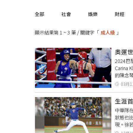
人物
汽車
全部
社會
娛樂
財經
專欄
房產新勢力
顯示結果第 1 ~ 3 筆 / 關鍵字「
成人級
」
奧運
2024
Cari
的陳念琴
斤級陳
03月1
底在曼
還能通
生涯
讀秒。
中華隊
束該回
狀態也
選手中年
現。徐若
連兩輪
表示，
點落差