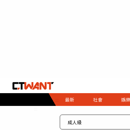
社會首頁
娛樂首頁
財經首頁
政
:::
最新
社會
娛
時事
即時
熱線
:::
直擊
大條
人物
調查
專題
３Ｃ