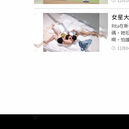
12月1
隊猪原
回合的
5局仍
手選拔
女星
望下次
到4強出
Rita
態上不
碼，她
不分來
啊，怕誰
戲，因
11月0
裡面面
2人也順
情，只
為何選
自己的
:::