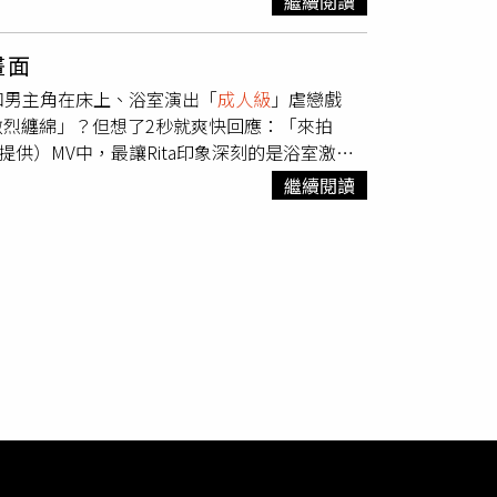
繼續閱讀
點去拉到腳，換半局時走路有點一跛一跛，但他
結束奧運資格賽賽程後，回國還有一場U22國
際賽「銀」恨，徐若熙坦言會覺得可惜，「希
日是奧運資格賽最後一天，此次不打冠亞賽，只
綿畫面
明年12強。」他也提到這次亞錦賽收穫，「心
rnokolenko)爭奪巴黎奧運的參賽門票。
要和男主角在床上、浴室演出「
成人級
」虐戀戲
夠披上中華隊球衣一起為國家打拚是緣分，大家
烈纏綿」？但想了2秒就爽快回應：「來拍
加強不足之處。
供）MV中，最讓Rita印象深刻的是浴室激情
畢便立即清場，讓她不知所措，和男主角在浴室
繼續閱讀
，倒不如我直接講開，跟他說我自己的尺度」，
們除了擁抱，最多就是磨鼻頭，完全沒有接吻劇
材，男生女生都愛看，幫大家謀福利啦。」至於
著在某個點，要花好幾年才能走出來，但人生是
人。