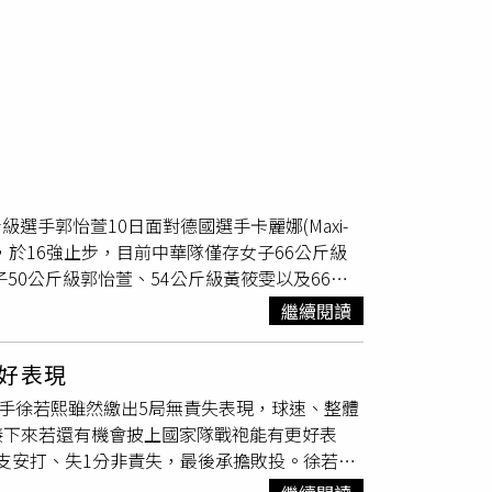
步
選手郭怡萱10日面對德國選手卡麗娜(Maxi-
結束，於16強止步，目前中華隊僅存女子66公斤級
50公斤級郭怡萱、54公斤級黃筱雯以及66公
就能獲得奧運參賽席次，其餘淘汰的成員，5月
繼續閱讀
前壓迫，第一回合單拍出拳居多，郭怡萱最初
怡萱數次被對方直拳命中，倒數1分20秒時被
好表現
率，郭怡萱未能呈現有效反擊態勢，剩2秒結
投手徐若熙雖然繳出5局無責失表現，球速、整體
作為清大大一新鮮人的郭怡萱，是此次中華隊參賽
接下來若還有機會披上國家隊戰袍能有更好表
賽，且身高僅150公分，原本不太被看好，但她
4支安打、失1分非責失，最後承擔敗投。徐若熙
萱指導教練柯文明表示，第二回合戰術執行有
於球速，現在他更看重投球內容。4局下日本
躲，裁判看情況就中止比賽，其實應該能繼續下