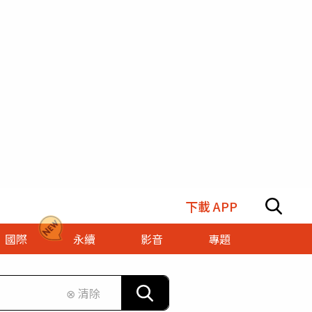
下載 APP
國際
永續
影音
專題
⊗ 清除