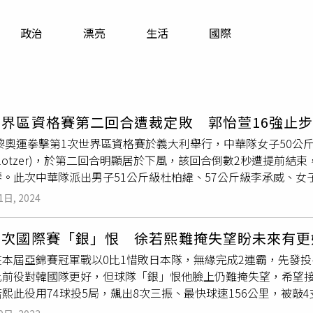
寵物
政治
漂亮
生活
國際
運勢
運動
梅酒
世界區資格賽第二回合遭裁定敗 郭怡萱16強止
巴黎奧運拳擊第1次世界區資格賽於義大利舉行，中華隊女子50公斤級
na Klotzer)，於第二回合明顯居於下風，該回合倒數2秒遭提前
。此次中華隊派出男子51公斤級杜柏緯、57公斤級李承威、女子
念琴，都已相繼淘汰，11日賽程最後一天，陳念琴若8晉4成功，
1日, 2024
谷舉行的第2次世界區資格賽是最後機會。卡麗娜全場保持主動趨
過換拳與迎擊閃躲打中對方，但第二回合 卡麗娜加大壓迫力道，郭
首次國際賽「銀」恨 徐若熙難掩失望盼未來有更
郭怡萱雖握拳示意還能再戰，劣勢仍未扭轉，卡麗娜增加組合拳頻
在本屆亞錦賽冠軍戰以0比1惜敗日本隊，無緣完成2連霸，先發
合時，裁判叫停比賽，最終以裁判裁定落敗（RSC）無緣8強。
比前役對韓國隊更好，但球隊「銀」恨他臉上仍難掩失望，希望
紀最小，今年8月要滿19歲，首次
成人級
國際賽，就是奧運資格
熙此役用74球投5局，飆出8次三振、最快球速156公里，被敲
拿下勝利，直到遇上經驗較佳的卡麗娜，才被擋在8強門外。郭怡
今天站上投手丘時還是跟自己說照平常時去投，不去想結局，相較
，「應該採取定點攻擊，她可能比較緊張一點，對方出拳都沒閃