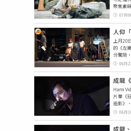
值，甚
聚焦素
承完導
勵下，
拉斯、
演員素
五年的
07月0
仙尪仔
具備我
本翻閱
生衝突
敬佩。
成論文
人仰
現金的
年，就
否還有
上月20
台語台
珉則分
得的空
的《左
跑真的
度，其
究成果
分驚險
外在的
「真的
德馨近
正式拍
視角去
也只能
06月2
破裂的
是幕後
最讓我
《老子
斷觀察
提供）
成龍
可。（圖
色可以
後，導
Hami
子》，
活」讓
年多時
片單《
雨中採
斯、范
型。至
追影》
一應俱
期，就
三、四
場。《
只需坐
理劇本
的一個
06月1
追逐與
赫在一
聽聽屬
混亂。
曾分享
拍攝廣
最重要
的話題
成龍、