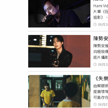
Vid
女替身
銀幕。
Hami
力，此
時，刻
本片以
片單《
著大家
員，不
映後的
追影》
梁家輝
完成。（
場。特
與成龍
衰尾角
06月1
悉的飛
盤過招
粉紅色
變，成
剪，「拍
生王淨
陳勢
（圖／H
下來的
陳勢安
色本身
向極致
自己單
底片攝
醒我。
轉折極
商犯罪
06月1
音樂提
如兩位
困在對
經大幅
《失
個結束
強調：「
由蔡銀
攝情緒
浩劫》
度崩壞
「活網人
戰高風
可能存
大聲唱
綱主演
她，被
討論度
手與強
06月0