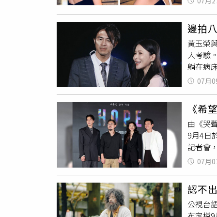
07月2
度愣在
節，回
一分鐘
笑答：
邊拍
查。消
男人，
黃玉榮
「健康
用錢2
大考驗
裂、肩
躺在病
完成剩
嘴，但
07月0
飾）決
車逃生
《希望
願，以
由《哭
刻，所
9月4
俊龍最
記者會
受到制
幕後故
完成碩
07月0
日血戰
上，不
讓他有
呼：「
認不
露，早
論文，
公視台
謝他答
當天甚
布定檔
寅成，