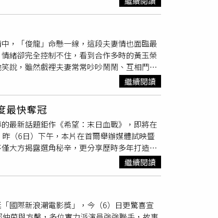
繼續閱讀
同時緊抓化妝助理的手等待症狀緩解。大約過了
外面怎麼轉，回來就怎麼轉！」要如何求和？他
身體警訊，仍讓她決定前往心臟科接受進一步檢
，都是我的錯」來和好。李睿紳私下是個寵妻好
不舒服就要趕快休息」、「不要硬撐工作」、
以家中財政大權都交給老婆管理，「我一個月零
情中，「俊龍」命懸一線，這段夫妻情也面臨最
前往電視台拍攝途中發生車禍，造成左肩韌帶斷
組包三餐，每天也沒地方去，收工就回家。」
，情緒卻完全控制不住，看到合作多時的黃玉榮
復工，劇組在與她討論後，決定由其他演員接手
她笑說，雖然戲裡夫妻常常吵吵鬧鬧、互相鬥
，如今再透露曾出現心臟劇烈疼痛、幾乎無法
充滿不捨。最新劇情中，幕後黑手佩芬（張倩
呼吸的情況，也讓外界更加關心她的健康狀況。 在 Instagram 查看這則貼文 從 Instagram 分享的貼文
繼續閱讀
危急時刻，俊龍騙定遠與超凡（劉書宏飾）先跳
與定遠完成遲來的父子相認，並含淚將託付遺
度最快奪冠
一路走來有很多搞笑，也有很多互相扶持的時
導的最新話題鉅作《希望：末日血戰》，即將在
人的劇情，內心十分感動，希望觀眾也能感受到
。昨（6日）下午，本片在首爾舉辦媒體試映暨
是否即將曝光？佩芬犯下的一連串罪行又是否會
不僅大方揭露選角秘辛，更分享歷時多年打造的
馨演離別戲崩潰。（圖／三立）而德馨近日順利
年度話題鉅作的期待。在昨日舉辦的《希望：末
信仰為研究主題，光是田野調查就耗時一年以
繼續閱讀
，尤其這是他跟黃晸珉繼《哭聲》後再度合作，
不同宮廟的信仰脈絡，龐大的研究工程讓她直
所以這次選角是必然且自然的安排。」他並透
，三年修滿36個學分，之後再花兩年專心完成
直到五、六年後才再度聯繫合作：「真是非常感
活幾乎都在劇組與校園之間奔波。她笑說，口試
「國際新浪潮電影獎」，今（6）日更驚喜宣
《哭聲》後再度合作。（圖／采昌提供）談到趙
指導教授高度肯定，認為內容相當具有研究價
鄭仲茵與方馨，多位實力派演員強強聯手，故事
價好到讓我懷疑『真的有這種人嗎？』甚至連柳