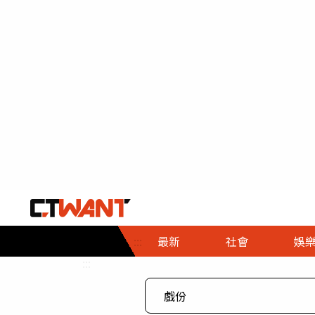
社會首頁
娛樂首頁
財經首頁
政
:::
最新
社會
娛
時事
即時
熱線
:::
直擊
大條
人物
調查
專題
３Ｃ