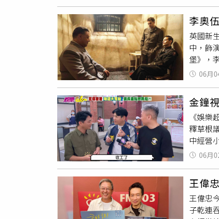
面對熱
而他也
冠軍獎盃
用比較
面，希
中華隊勇
李奧
李夢苡樺
手的珍
英國新生
表現更
年最具
中，飾
馬獎最佳
與自我認
堡》，
LOCU
端午獨
大的氣
名字感
《失明》
06月0
《真愛
（笑）
戰歷史
自己的
金鐘
軍醫凱利
短暫碰
《娛樂
粹戰犯
夢苡樺
釋草根
感一擊
涉及兒
中經營
／海鵬
斷一個
的「議
飾）的
角色交
06月0
拍攝現
理解與
不是天
完，大
史黑暗
解的人
王偉忠
排藍葦
形容自
反而相
王偉忠
較會演
堡》拍
間難忘回
子乾連
中的關
馬利克
井真紀