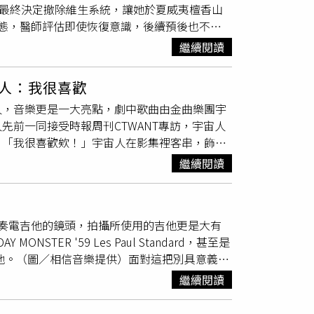
人最終決定撤除維生系統，讓她於夏威夷檀香山
來很有默契。拍戲空檔也會聊天、開玩笑，所以
態，醫師評估即使恢復意識，後續預後也不樂
平常朋友相處的感覺。」羅志祥與張懷秋片中互
，目前已完成火化儀式。家屬表示，瑪麗里維拉
的那場戲，「那天好像是我們第一天開工，我們
繼續閱讀
悲痛，也紛紛表達追思之意。根據IMDb資料，
筆寫在臉上，苦笑：「沒有很好洗！」羅志祥笑
不多，但她在片中飾演奈德祖母，全程以菲律賓
羅志祥天生的喜感真的是魅力十足，「只要有我
人：我很喜歡
（Zendaya）有不少互動，也讓不少觀眾留下深刻
他也總是毫無保留，不吝嗇的給我全部的建議，
人，音樂更是一大亮點，劇中歌曲由金曲樂團宇
Andrew Garfield）被奈德祖母以塔加
睛一亮，他笑回：「我很喜歡，電影裡對角色的
前一同接受時報周刊CTWANT專訪，宇宙人
示阿嬤希望他既然已經爬上去，就順便把蜘蛛網
：「我很喜歡欸！」宇宙人在影集裡客串，飾演
片段之一。另一方面，漫威新片《蜘蛛人：重生
耀、黃迪揚都是樂團「馬子狗」的成員，嚴藝文
新北美影史最高開片紀錄，如今瑪麗里維拉辭世消
繼續閱讀
仍在活動，舉辦慶功宴時遇見馬子狗的三人，兩
出。
感，「馬子狗已經不見了，這個團依舊在往前
另外一場戲是在狂歡過後，穿越到現在的朱軒洋
氣彈奏電吉他的鏡頭，拍攝所使用的吉他更是大有
員的名字，想確認對方到底是誰。嚴藝文笑說這
TER '59 Les Paul Standard，甚至是
方Q的名字，但不能叫阿奎，他結婚了。」小玉
吉他。（圖／相信音樂提供）面對這把別具意義的
為自己的名字出現在Netflix非常特別。
就怕留下任何刮痕，展現十足愛惜之情。談到實
嚴藝文不要安排太多
戲份
，「確實她安排了比較
繼續閱讀
拿去大巨蛋還他。」一句話逗樂全場，也展現兩
名出現在Netflix感覺非常特別。至於跟眾
電影般的質感。這次鼓鼓也首次挑戰武打戲，為了呈
表現空間，阿奎則說：「好像買到VVVIP的