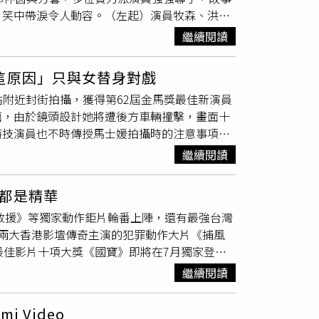
言，原本沒有繼續升學的打算，但在老師不斷鼓
，笑中帶淚令人動容。（左起）演員牧森、洪都
，他果然表達肯定：「他的專注力、現場態度與
『妳可以』，現在真的有點被說服了。」談到這
可是讓他們吃盡苦頭。（圖／公視台語台）《大
，導演表示：「我們聊了兩小時，發現她本身就
文時AI工具尚未普及，大量文獻都必須一本一
繼續閱讀
的「工頭」，一次因緣際會在宮廟裡碰到與人發
的專注力、現場態度與演員素養，都令導演非常
，我到底為什麼要這樣折磨自己。」如今順利完
真理的康仔（范逸臣 飾演），3人撿到裝有高額
重視的是演員的動作與安全。」他透露開拍前一
現在每到一間特色宮廟，都會忍不住思考背後是
這原因」只與女替身對戲
《大仙尪仔》中飾演黑道老大南哥。（圖／公視
專注把劇本與分鏡完全實現，絕不妥協。」黃晸
也計畫經營自媒體分享信仰文化內容，並利用難
站附近封街拍攝，獲得第62屆金馬獎最佳新演員
苦頭，牧森表示扛著大仙尪仔做動作還有走路奔
算，完成跟外星生物的對戲：「最終的表演完成
次受邀擔任研討會講者，以「學者」身分分享研
面，由於鏡頭設計她將遭後方車輛撞擊，畫面十
他覺得自己有被保護、很有安全感，能夠稍微把
，在空無一物的場景中演出恐懼感並不容易：
分演講，還領到演講費，感覺真的很不一樣。」
特技演員也不時傳授馬士媛拍攝時的注意事項。
成為大仙之後，在祂的身體裡很安靜，用神明的
裝置協助她對戲：「有時拍車內或是騎馬戲時，
，替身演員順著撞擊力道在擋風玻璃上砸出玻璃
明身體裡「熱到爆炸」，更讚扛得起神明的人才
拍攝成果，導演也肯定：「演員表現非常出色，
繼續閱讀
成。為了克服王柏傑「無照」問題，拍攝電影
，開拍前做足功課，范逸臣透露接演角色後就不
娟具備了本片中角色所該有的特質。（圖／采昌
車，他本尊只需坐在駕駛座演出開車的模樣即
定妝看到新造型直言「很酷」，更大讚終於有角
元，並在世界首映後引發熱烈討論。影展結束
都是精華
，今年3月他與香港天王郭富城合作喜劇電影《老
，「了解他們的心情和遭遇，並融入他們的生
的外星生物設計，他表示：「光是設計就花費三
即刻救援》等獨家動作鉅片輪番上陣，還有最強台灣
車的過程，除安排數名穿著雨衣的工作人員，在
在萬華觀察與感受當地的氛圍，片中他和洪都拉
是什麼樣貌」的假設，逐步發展成現在的最終造
兩大香港影壇傳奇主演的犯罪動作大片《捕風
殊設備，方向盤、油門、煞車與排檔等控制元件
個是艋舺男團！」導演凌柏瑋談到早在創作初
本，正式上映版刪除約五分鐘內容，同時新增約
最佳影片十項大獎《國寶》即將在7月獨家登
飾演司機的王柏傑「代客駕駛」，無照的王柏傑
和重現的，萬華就是這個故事的DNA」，在處
不知道會把那場戲修改到什麼時候，光是這場戲
座香港金像影帝的佳作，不同於觀眾熟悉的飛車
主角身穿同樣衣服的短髮女替身對戲拍攝，黃信
那裡的人，吃吃那裡的食物，聞聞那裡的味道，
版本在電影院效果最好，我現在腦中也還是一團
繼續閱讀
沒有硝煙的心理攻防，對於這次的轉變，成龍也
信赫，與啦啦隊人氣女神胡佳琳（嘎琳）一起
拍下來，讓這場大遶境成為《大仙尪仔》電影中
哭聲》名導羅泓軫打造，屢屢刷新南韓影史紀錄
梁家輝飾演高深莫測的犯罪首腦。（圖／Hami
旁，嘎琳全程只和與黃信赫身穿同樣衣服的短髮
場震撼感官與情緒極限的末日狂潮，瘋狂席捲大
 Video