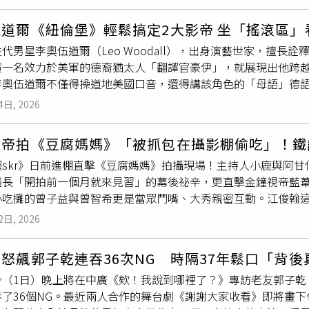
烈反應，李夢苡樺表示，即使角色設定並不討喜，依然收到許多
將在7月9日舉辦新專輯唯一台北簽唱會，「有2年的時間沒有和
，全隊共享榮耀時刻。（圖／Hami Video提供）另外，台
開放的心態去看待，因為不同的觀點都能提醒我一些原本沒注意
望大家都能來。」
奪世界12強冠軍的歷程，從2013年經典賽的遺憾一路鋪陳到2
伍道爾《紐倫堡》輕鬆搞定2大影帝 坐「搖滾區」
近年拓展國際演出，2025年赴日主演短片《遠い人》（遙遠的
貴幕後畫面，還有許多讓全台灣球迷一起歡呼的感動回憶，上映
代男星李奧伍道爾（Leo Woodall），出身演藝世家，擅
獲日本導演玉田真也高度肯定。 畢業於台北藝術大學電影系的李
代表性的台灣運動紀錄電影之一。而以及由林依晨首度跨足電影
演一名效力於美軍的德裔猶太人「翻譯官豪伊」，就展現出他跨
女配角獎，並以首部演出作品《3天2夜》獲台北電影獎最佳新演
同，自鹿特丹影展、大阪亞洲影展一路受到國際影壇關注，更勇奪約
李奧伍道爾不僅得操道地美國口音，還得講該角色的「母語」德
ST》前往第77屆坎城影展全球首映，逐漸受到影壇關注。隨著
家電影片單橫跨動作爽片、金獎作品與熱血紀錄片，兼具娛樂張
場夾擊下，專業表現獲得國際影媒讚歎是「最佳男配角」。李奧
到好奇。她笑說，最常發生的事情就是大家想親切稱呼她，卻直
林依晨（左）和吳可熙的女女虐戀令人揪心。（圖／Hami Vide
4日, 2026
挑日子》影集與《BJ單身日記：戀上小鮮肉》爆紅，成為新一代
。」來自新竹尖石的泰雅族，李夢苡樺透露，「李夢苡樺」其實
題材，飾演二戰時期真實存在的歷史人物「翻譯官豪伊」。該角
名字後面加上父親或母親的名字，因此「李夢」才是她的名字，
視帝拍《豆腐媽媽》「被抓包在攝影棚偷吃」！鐵
（Douglas Kelley，雷米馬利克 飾演）監測納粹戰犯而
面的場合，現在大多會直接介紹自己叫「李夢」，避免大家一時
超skr》日前進棚直擊《豆腐媽媽》拍攝現場！主持人小鹿與阿
的殘暴本質以及受難者痛苦的唯一角色。一場他揭露身世並解釋
演技備受關注 本名背後藏故事。（圖／小間影藝）電影《失樂園
議長「開拍前一個月就來見習」的幕後祕辛，更直擊金鐘視帝藍
，讓許多觀眾感動落淚，
戲份
相當吃重且關鍵。李奧伍道爾《紐
少演員受欺負的情節，引發討論。談到接演心情，她坦言第一次
小吃攤的曾子益與曾智希更是當眾鬥嘴、大秀親密互動。江俊翰
提供）《紐倫堡》劇情敘述：二戰剛結束，美國軍醫凱利（雷米
人，但現在會開始想，他到底經歷了什麼。」李夢苡樺透露，當
長」一角，他透露，因為是第一次與導馮凱合作，內心其實非常
心理狀態，以確定他是否該為戰爭罪行接受審判。但隨著他與戈
到我手上，都是一份很珍貴的信任。」她認為每個角色都有存在
2日, 2026
場觀摩學習。江俊翰也自爆，自己其實是「短期記憶型」的演員
痴迷。該片雖主打雙影帝對決，但李奧伍道爾所飾演的翻譯官豪
生就是某個樣子，而是在成長過程裡承接了太多東西。所以對我
腦就會立刻自動「格式化」忘光光。另一場夜市外景中，藍葦華
中唯一的情感寄託，為冰冷的審判注入了動人的溫度。片中一場
。」劇組拍攝前安排親密指導排練。李夢苡樺笑說，自己原本很擔
怒飆郭子乾連吞36次NG 時隔37年鬆口「背後
華一轉頭就去旁邊採買，
戲份
輕鬆到讓旁人羨慕直呼「這通告也
己就像坐在「搖滾區」的觀眾，親眼見證了兩大影帝極致的表演
當淡定，「我問他還好嗎？他竟然說『我眼睛都閉著，不知道妳
今（1日）晚上將在中廣《欸！我說到哪裡了？》專訪老友郭子乾
啦，我就負責去買東西！」江俊翰穿唐裝凸顯角色草根性。（圖
攝期間，兩位奧斯卡影帝－羅素克洛、雷米馬利克明顯「水火不
憶。 李夢苡樺於2025年首度赴日擔綱女主角，演出日本短片《
吞了36個NG。最近兩人合作的舞台劇《謝謝大家收看》即將畫
鍵道具「豆腐薯薯」，當場被主持人阿甘與小鹿抓包！三人索性
超有壓迫感，對戲十分緊張。但儘管氛圍對峙，兩位奧斯卡影帝
同台飆戲。電影由日本導演玉田真也自編自導。李夢苡樺透露，