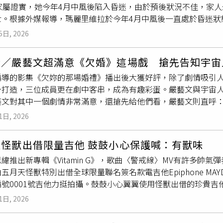
。家屬證實，她今年4月中風後陷入昏迷，由於預後狀況不佳，家
片中互動成為亮點，他笑說，「我們認識很多年了，所以合作起
世。根據外媒報導，瑪麗里維拉於今年4月中風後一直處於昏迷狀
動都很自然。大家看到我們對戲，應該會覺得不像在演，比較像
屬經審慎考量後，決定撤除維生系統，陪伴她走完人生最後一程
亮點。（圖／蘇聖倫攝）張懷秋印象最深刻是臉上被羅志祥簽名
5日, 2026
丈夫、子女、11名孫子女及4名曾孫子女，親友對她的離世深感
到現場就一路聊戲、聊近況，一直到收工！」更直呼真的是油性
人：無家日》是瑪麗里維拉唯一列名演出的影視作品。雖然
戲份
我記得隔天拍戲，臉上還有印子在！」張懷秋完全不介意，狂讚
話／嚴藝文超滿意《欠婚》這場戲 搶先告知宇宙
演出，與飾演奈德的雅各貝塔隆（Jacob Batalon）及千黛亞
一起的戲，我們就會討論很久，想說要怎樣才會更順更好笑。而
編導的影集《欠妳的那場婚禮》播出後大獲好評，除了劇情吸引
中最令影迷津津樂道的一幕，是驚喜現身的二代蜘蛛人安德魯加菲爾德（
常開心！」片中也有驚喜出現羅志祥的未曝光的全新造型令人眼
身打造，三位成員更在劇中客串，成為有趣彩蛋。嚴藝文與宇宙人先
求順手清理天花板上的蜘蛛網，奈德則在一旁擔任翻譯，幽默表
可以有很多造型的創新，我覺得很好！」
藝文對其中一個劇情非常滿意，還搶先給他們看，嚴藝文則直呼
。安德魯加菲爾德隨即照做，這段逗趣橋段也成為電影中的經典
他們自己。（圖／《欠妳的那場婚禮》臉書）劇中張孝全、姚淳
才以首週3.6億美元（約新台幣116.7億元）的票房成績，刷
1日, 2026
排宇宙人是與馬子狗同期的樂團，多年後馬子狗解散，但宇宙人
，也讓不少影迷再度回憶起她在《蜘蛛人：無家日》中的經典演
開始狂歡。嚴藝文表示這個安排想呈現有點荒謬卻又殘酷的現實
天怪獸出借限量吉他 鼓鼓小心保護喊：有獸味
嚴藝文對自己突發奇想的劇情感到非常滿意。（圖／侯世駿攝）
緯推出新專輯《Vitamin G》，歌曲〈警戒線〉MV有許多帥
盈萱回家，酒醒後的謝盈萱以為自己酒後亂性，並喊了宇宙人成
月天怪獸特別出借全球限量聯名簽名款電吉他Epiphone MAYDAY MONS
有在劇本裡，是她臨時起意，「我突然跟盈萱說你叫一下小玉、
編號0001號吉他力挺拍攝。鼓鼓小心翼翼使用怪獸出借的珍貴
文對這個安排超級自豪，還在開會時特別先給他們「聞香」。小玉認
他，鼓鼓拍攝時也相當小心翼翼，拍攝前特地將吉他背面做保護
侯世駿攝）此次是宇宙人首度一同出現在影集中，小玉事先請求
1日, 2026
的手感，鼓鼓笑說：「彈起來很有『獸』味！等等拍完還要趕快
戲份
，慶功宴是我們時常在做的事情，放鬆去做。」並說看到自己的本
情。MV全程以iPhone拍攝，卻透過細膩運鏡與畫面呈現出
演員演戲會不會緊張？方Q表示大家都很親切，而且給他們很大的