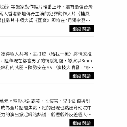
能極限，而是更希望觀眾看見角色本身的生命
曲。報導曝光後，也有媒體指出，嘎琳拍攝廣告
南韓電影振興委員會最新公佈的預售票房數據，
即刻救援》等獨家動作鉅片輪番上陣，還有最強台灣
，成龍更透露這次拍攝過程並不是自己單方面帶
她擔心「有人吃醋」，導演被迫分別指導兩位演
萊塢強片，成為今夏最受矚目作品。隨著媒體試
兩大香港影壇傳奇主演的犯罪動作大片《捕風
成龍笑說：「文戲上都有家輝哥點醒我。」影帝
路邊的蔡昌憲傷勢如何，但此畫面是由替身演員
片國際版正式預告：
最佳影片十項大獎《國寶》即將在7月獨家登
！梁家輝在《捕風追影》飾演高智商犯罪首腦，
影《功夫》時，蔡昌憲扮演的是被立委座車撞到的
拿下第五座香港金像影帝的佳作，不同於觀眾熟
節奏與台詞相互較勁，港媒形容宛如兩位高手棋
場有替身演員在等候，等一切準備就緒開拍後，
繼續閱讀
展開一場沒有硝煙的心理攻防，對於這次的轉
在首映活動上自曝《捕風追影》歷經大幅度刪
撞騎單車的騎士而滾落到路邊，在菜攤的高中女
《捕風追影》梁家輝飾演高深莫測的犯罪首腦。
元秋的
戲份
都忍痛割愛；而梁家輝則強調：「留
蔡昌憲本人則在一旁溜搭。
己不再執著於突破體能極限，而是更希望觀眾看見角
，獲得極大共鳴，主打歌〈給我一槍〉將情感推
突顯角色魅力，成龍更透露這次拍攝過程並不是
演，詮釋現在都會男子的情感創傷，導演以8mm
磨得更立體，成龍笑說：「文戲上都有家輝哥點
鋒利的武器。陳勢安在MV中演技大噴發，情感
相出餿主意」！梁家輝在《捕風追影》飾演高智
見面的女主角呈現情緒濃烈的
戲份
。（圖／索尼
而是以眼神、節奏與台詞相互較勁，港媒形容宛
繼續閱讀
勸你放下，當自己也知道不該繼續等待，卻還是
俐落，成龍還在首映活動上自曝《捕風追影》歷
痛痛快快地給我一槍，至少讓這段感情，能有一
福」老搭檔元秋的
戲份
都忍痛割愛；而梁家輝則
「這次拍攝最難的地方就是導演是倒著拍，先拍
ami Video本月集結好萊塢動作強片《天眼
0萬元。電影探討霸凌、性侵害、兒少創傷與制
，就要演出爭吵、痛哭的部分，難度滿高的。」
代表傑森史塔森領銜主演，這位冷面硬漢再度挑
」成為全片話題焦點，她的出現也點出育幼院中
前公布他在大雨中，穿著雨衣坐在摩托車的後座，
》則找來《惡靈古堡》系列女神蜜拉喬娃維琪擔
張力的演出掀起網路熱議。戲裡戲外反差極大的
片，呼應著近來連日的大雨，影片一上架，果然
向來以強悍女性角色著稱的她，再度展現俐落身
留言鼓勵：「演得太好了！」「真的壞透了！」
的，結果每天都雨天！悲慘度升級1000%。」
行動！《冠軍之路》總教練曾豪駒高舉世界12強
繼續閱讀