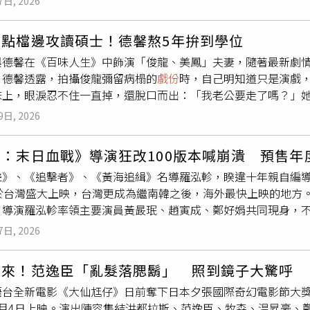
7日, 2026
原地。她表示，當下只能勉強靠雙腳支撐身體，避免自己倒下，
家老婆氣炸質問：「你有必要親成這樣嗎？不用這樣轉吧！你在
後，劇烈疼痛才逐漸消退，她也終於回過神，但這次突如其來的
「她不喜歡收到花，她喜歡錢。」他往往都是瘋狂道歉「我知道
八點檔邊攻讀碩士！德馨熬5年拚到學位
息曝光後，許多粉絲紛紛留言關心她的身體狀況，提醒她「身體
老婆以前是空姐，婚後便離開航空業，他因為自己不會理財，所
與德馨在《百味人生》中飾演「俊龍、美鳳」夫妻，隨著最新劇
最重要」，希望她能好好照顧自己。事實上，顏曉筠去年11月在
萬元，還包括要繳水電、網路費，我自己一萬元就夠用了，因為劇
。德馨透露，拍攝俊龍彌留病榻的
戲份
時，自己明知道只是演戲
膀脫臼，緊急送醫接受手術治療。由於傷勢嚴重，短時間內無法
床上，眼淚忍不住一直掉，還脫口而出：「我老公要走了嗎？」
餘
戲份
。直到歷經約3個月休養與復健後，她才逐步重返拍攝工作
拍攝至今早已培養出革命情感，真正演到生離死別時，心裡還是
9日, 2026
定痛下殺手，在俊龍駕駛的車輛動手腳，破壞煞車並裝設炸彈。
，自己獨留車內，最終車輛爆炸、身受重傷。彌留之際，他終於
：末日血戰》導演狂改100版本喊崩潰 預售年
生命守護家人的催淚劇情令人鼻酸。德馨表示，「我們這對夫妻
聲》、《追擊者》、《黃海追緝》名導羅泓軫，睽違十年親自編
以拍到這一段真的很有感。」她坦言，看到黃玉榮犧牲自己救家
日於台灣盛大上映，台灣更成為繼南韓之後，海外最快上映的地方
後守護家人的心意。究竟俊龍能否挺過鬼門關？映真的死因真相
，導演羅泓軫率領主要演員黃晸珉、趙寅成、鄭好娟共同現身，
裁？《百味人生》接下來的發展，將迎來最高潮的生死對決。德
事，以及演員挑戰高難度動作場面的歷程，再度掀起外界對這部
士學位，歷時五年終於完成論文口試。她透露，論文以台灣民間
7日, 2026
》媒體試映記者會上，導演羅泓軫分享三位主演的選角幕後故事
僅每個月固定南下宮廟訪查，還要逐字整理訪談內容、分析比較
感而發：「在構思劇本時，我理所當然以黃晸珉前輩作為原型，
真的很瘋！」德馨表示，自己一邊拍攝八點檔、一邊攻讀在職專班
出來！范逸臣「亂髮落腮鬍」 照到鏡子大驚呼
在八、九年前就曾邀對方演出另一部作品，只是最後沒有成功，
期間經常拍完戲立刻趕去上課，或是下課後又回劇組拍夜戲，生
語台全新電影《大仙尪仔》日前奪下日本夕張國際奇幻電影節大獎
應了我的邀請。」《希望：末日血戰》是導演羅泓軫跟黃晸珉繼
至只剩10分鐘能準備，「真的一路都在趕。」她透露，論文獲得
9月4日上映。演出陣容集結洪都拉斯、范逸臣、牧森、温昇豪、
導演則笑說：「每次聽跟他合作過的演員，都對他讚譽有加，評