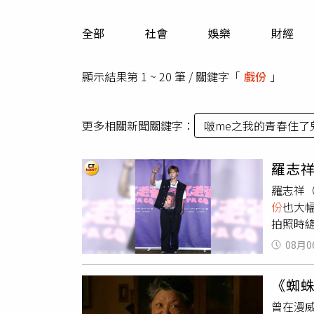
人物
汽車
全部
社會
娛樂
財經
專欄
房產新勢力
顯示結果第 1 ~ 20 筆 / 關鍵字「
戲份
」
更多相關新聞關鍵字：
啵me之我的青春住了
羅志
羅志祥
份
也大
拍照時
備而來
08月0
出現，
算是澄
《蜘蛛
份
的刪
曾在漫威
的事情