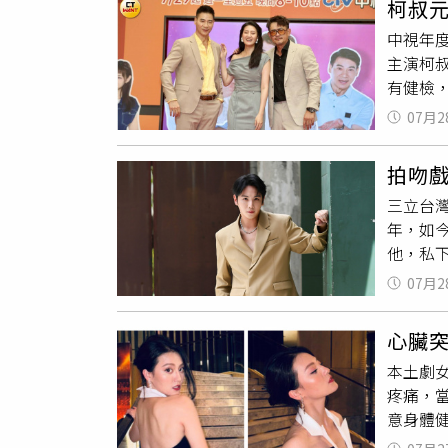
柯叔
現真實
票，近
中視年
出，導
為適合
主演柯
別找來
以從貼
有健檢
釋從甜
害羞的
憶道：
靠眼神
以可以
07月2
對噩耗
重點之
明、顏
就是戀
拍吻
駿攝）
這麼戀
三立台
麼突然
嚴藝文
年，如
響」，
保留給
他，私
或傅子
個人長
紳、陳
規劃與
嚴藝文
07月2
天都被
她特別
專輯，
抖，「
讓她相
一點想
心臟
到重要
她頓時
本土劇
他一下
疼痛，
場走戲
意身體
告「爸
憶，當
要他去