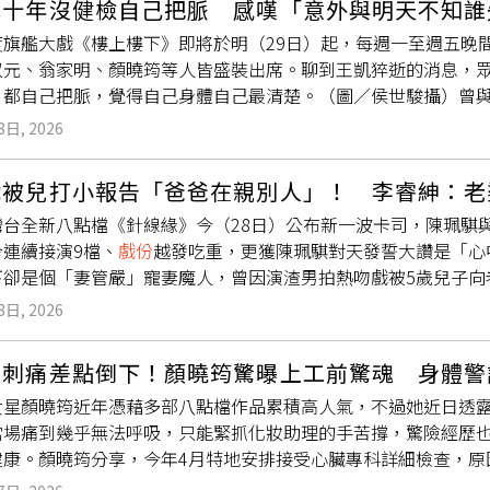
元十年沒健檢自己把脈 感嘆「意外與明天不知誰
打鬥感，特別跟著武術老師練習套招。最後鼓鼓因誤會遭逮捕、
距離看一齣戲，眼睛看出去都是劇照。」方Q自認個性很像劇裡
度旗艦大戲《樓上樓下》即將於明（29日）起，每週一至週五晚間
演喊卡後也忍不住上他鼓掌，鼓鼓透露哭戲當下第一個想到媽媽
演神秘感十足的角色。（圖／侯世駿攝）談到若是要幫宇宙人拍
叔元、翁家明、顏曉筠等人皆盛裝出席。聊到王凱猝逝的消息，
新生代演員許紫柔擔任女主角，雖然是她第一次拍攝音樂作品，但
近他們個性的角色開始，例如方Q認為自己的個性像姚淳耀飾演
，都自己把脈，覺得自己身體自己最清楚。（圖／侯世駿攝）曾
蜜、難關、分手及不捨放手的情感轉折，其中「對空鳴槍後向鼓
阿奎很適合演有不為人知的過去，「從他外表看不出來，要慢慢
「他以前演過我的晚輩，當時雖然
戲份
不是很重，他就是個很陽
傳遞複雜情緒，更首次挑戰大聲怒吼的演出，連經紀人都被她投
演遇到一個人之後，漸漸敞開心胸的故事。嚴藝文自爆是個非常
8日, 2026
，翁家明無奈感嘆：「沒辦法，遇到了。大家真的要保重身體啊
一，就是女主角陳立璇太過戀愛腦，為了結婚甚至放棄出國留學
曉筠、龍語申、林宜禾、元六、何璦芸、李緻、胡利、黃靖雅、
愛腦啊 甚至現在都是，陳立璇做過的事情我都做過。」小玉聽了
戲被兒打小報告「爸爸在親別人」！ 李睿紳：老
柯叔元曾與王凱合作過一次，但幾乎沒有對到戲，私下並不熟悉
愛腦，但我覺得一定有，原來就是妳！」宇宙人創作的主題曲被
灣台全新八點檔《針線緣》今（28日）公布新一波卡司，陳珮騏
？意外跟明天不知道哪個先來，大家就活在當下吧！」柯叔元透
坦言以前她總會想站出來捍衛角色，但她現在認為這就是戲劇有
今連續接演9檔、
戲份
越發吃重，更獲陳珮騏對天發誓大讚是「心
都靠自己把脈了解身體狀況。翁家明聽了笑說：「我看到紅字就
觀眾想像。」小玉也說看到馬子狗之間的互動，就像看到了宇宙
下卻是個「妻管嚴」寵妻魔人，曾因演渣男拍熱吻戲被5歲兒子向
純的離開，對大家都是很大的警惕，「我覺得他們都是很好的演
大了有自己的生活，但聚在一起又像小孩子一樣。」宇宙人為影
珮騏《針線緣》演母子。（圖／三立）李睿紳入行拍戲十年，坦
想法，只是沒時間完成，真的很遺憾。」顏曉筠在拍攝《樓上樓
也大讚這首歌是整部劇的靈魂，更激發了她許多靈感。小玉坦言
8日, 2026
罵得灰頭土臉，「那時不管是導演還是工作人員，誰都可以罵我
向執行製作請假兩小時前往醫院檢查，做完超音波與運動心電圖
接到這個工作，先來當成啟動創作模式的開關。」他也說雖然是
有一次我演警察，到病床要去問筆錄，她躺在那裡發火，我一句
當納悶。但也因為那次檢查，她第一次透過儀器清晰聽到自己的心跳
像空間，也有用宇宙人的角度去思考。」
突刺痛差點倒下！顏曉筠驚曝上工前驚魂 身體警
角色，李睿紳獲陳珮騏誇讚「男主角唯一人選」，直呼：「他身
想到父母，「我媽媽給我這個心臟，我要好好保護，大家真的要
女星顏曉筠近年憑藉多部八點檔作品累積高人氣，不過她近日透露
就立刻跟上，稍微NG就會很愧疚，他很需要機會，希望讓大家看
當場痛到幾乎無法呼吸，只能緊抓化妝助理的手苦撐，驚險經歷
配合無間，大讚兩人演母子完全沒有陌生感。談到家庭生活，李睿
健康。顏曉筠分享，今年4月特地安排接受心臟專科詳細檢查，原
爸在親別的女生」，每次拍親密戲他都壓力山大，老婆甚至氣到
時正在等待化妝助理補妝，心臟卻突然傳來一陣劇烈刺痛，「我
跟導演溝通借位，李睿紳自嘲：「我什麼咖，怎麼可能要求借位