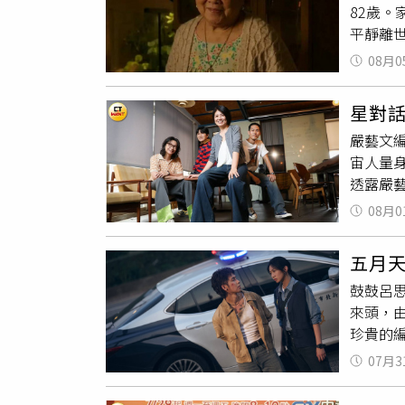
82歲
張懷秋
平靜離
很多互
觀。家
動成為
08月0
身後留下
兩個一
《蜘蛛
回：「
星對
塔加洛語
們兩個
嚴藝文
印象。其
合作非
宙人量
洛語要
詮釋，
透露嚴
清乾淨
的就是
日》近期
08月0
特地安
息傳出
組人馬
五月
走。」
鼓鼓呂思
跟著謝
來頭，由五
一段沒
珍貴的
爆料嚴藝
限量吉
（圖／
07月3
際彈奏
輕鬆的
人的好交
多實力派