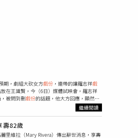
預期，劇組大砍女方
戲份
，連帶的讓羅志祥
戲
放在王識賢，今（6日）媒體試映會，羅志祥
過，被問到刪
戲份
的話題，他大方回應，顯然有
成綠葉邊角。先前有過幾次媒體活動，羅志祥未
繼續閱讀
配合到，但之前有一起做了另個節目宣傳。」 也
，讓羅志祥也受牽連。（圖／蘇聖倫攝）至於
戲
壽82歲
地方出現就好，有存在感，有讓大家記得是開心
拉（Mary Rivera）傳出辭世消息，享壽
幽默、搞笑的
戲份
，更有精彩的打鬥動作戲，與