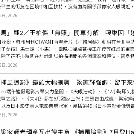
至建議進一步整理出版專書，也鼓勵她繼續攻讀博士班。德馨坦
昧平生的街友在困境中相互扶持，沒有血緣關係卻像家人般親近
演也讚不絕口，讓我認為他一定相當特別。」直到實際合作之後
自己也開始有些心動，「本來沒有想讀博士，可是一直被老師說
范逸臣在電影《大仙尪仔》中身穿「大仙尪仔」服裝逃亡的
戲份
養，都令人非常敬佩。」至於鄭好娟，則是在黃晸珉推薦下見面
求學歷程，德馨笑說自己其實不是特別愛讀書的人，當初開始寫論
6日, 2026
》將萬華在地文化搬上大銀幕，阿宏（洪都拉斯 飾演）是街友中
心中角色所該有的特質，所以積極邀請她加入。」趙寅成拍片時
、整理與比對，每一則引用資料都親自查找，「那時候真的常想
的小豪（牧森 飾演），兩人不打不相識，遇上瘋言瘋語卻句句是
（圖／采昌提供）尤其本片動作場面眾多，羅泓軫強調：「我最
，她坦言終於鬆了一口氣。德馨表示，因為深入研究民間信仰，
「馬」翻2／王柏傑「無照」開車有解 嘎琳因「
行李袋，反被黑道老大南哥（温昇豪 飾演）盯上。温昇豪在電影
已經完成分鏡與鏡頭規劃，並與團隊反覆討論拍攝方式：「我們
值得研究的題目。未來除了考慮出版專書、挑戰博士班外，德馨
日深夜，時報周刊CTWANT直擊新片《打掃阿姨》劇組在台北車
）一場身穿「大仙尪仔」服裝在街頭狂奔的
戲份
可是讓他們吃盡
享，這是他首次在沒有對手演員的情況下演出，全靠想像力與計
檔走訪全台知名月老廟，持續投入相關研究。她透露，近期已首
撇子女孩》馬士媛（小馬），當晚拍攝騎著機車在停等紅燈的畫
不容易，額頭還被金屬片敲了好幾天，以角色身份穿上服裝後，
實取決於對手反應，但這次完全沒有參考對象。」趙寅成則表示
，笑說看到邀請函上的頭銜時既驚喜又感動，「第一次以學者身
，除了花不少時間在討論測試拍攝相關的各個鏡頭和鏡位，替身
盔甲卸下一些；洪都拉斯也說道「成為神明的負擔是重的」，但
很有挑戰。」鄭好娟也透露，工作人員會透過雷射筆或穿戴怪物
日順利完成碩士學位。（圖／三立）
攝時，駕車的演員直接撞上替身演員的機車，機車零件四處飛散
窺探人的故事，彼此互相需要著；范逸臣最崩潰的瞬間則是在神
靠想像完成，因為都是第一次，反而覺得特別有趣。」最後談到
3日, 2026
視覺效果，隨後翻落在車子前方，驚險的畫面一次拍攝便順利完
英雄，經歷過一回的他大嘆相當不易。主演們為更貼近街友角色
感到欣慰的是，三位都平安完成拍攝，沒有任何人受傷。」鄭好
》時採取由坐在車頂的「代客駕駛」替身幫王柏傑開著特殊改裝
遊民朋友的神態、動作、生活，妝髮時間長達一個多小時的他，
值得一提的是，《希望：末日血戰》強勢入選坎城影展主競賽單
《捕風追影》鏡頭大幅刪剪 梁家輝強調：留下來
／本刊攝影組）王柏傑自2024年6月因酒駕事件、駕照遭吊扣
這麼跳脫自己；洪都拉斯則坦言他認為街友擁有獨特的生活方式
演羅泓軫隨即投入後期調整，持續優化影片品質。談到備受關注
 Video端午連假電影片單火力全開，《天眼浩劫》、《72小時
飾演的是一名「計程車司機」，劇組為了讓他能合法合規演出開
他更加貼近角色樣貌；身為忙內的牧森分享前製時期每個禮拜都
間。」並補充最初靈感來自「如果在路上突然遇見外星生物，會
冠軍之路》、《失明》都在6月獨家上架；更預告由成龍、梁家輝
取「人力驅動」推車，還將小黃車頂加裝一個如同賽車座艙的特
逸臣有多場對手戲，三人培養出好感情也讓牧森直呼：「我們三
於正式上映版本與影展版本有什麼差異，他表示：「相較影展版
、以及日本影史真人電影票房冠軍，囊括第49屆日本電影金像獎
全。專業的技術替身人員戴上安全帽、繫好安全帶，坐在車頂幫
已經決定全片要在萬華拍攝，「那種生命力是任何地方都無法複製
分鐘的全新片段。」他特別提到片中一場關鍵
戲份
：「我自己也
捕風追影》不只是成龍近年轉型代表作，更是讓梁家輝拿下第五
在駕駛座演出開車的模樣，讓人大開眼界。嘎琳上場時僅與和男
時，他經常往萬華跑，從早市走到夜市，從公園走到廟宇，看看
鏡頭，就大概有將近100個不同版本。」並表示：「到底哪一個
6日, 2026
拳腳對決，成龍這次飾演一名資深追蹤專家，與梁家輝展開一場
旁晾著沒事幹。（圖／本刊攝影組）本刊去年6月獨家直擊男星黃
於萬華的聲音，最後更把萬華每年最熱鬧的大派對「青山王祭」
」一番話也再度印證他作為「完美主義導演」的名聲。這部由《
：「我現在希望大家記住的是角色，不只是動作。」《捕風追影》
告，只是兩人雖然分飾男女主角，但男主角黃信赫卻是被晾在一
的場景，期許能讓觀眾一起感受萬華這座古城渾厚的文化底蘊。
鉅作《希望：末日血戰》，即將在9月4日於台灣盛大上映，讓這
梁家輝老頑童互出餿主意 《捕風追影》7月登Hami