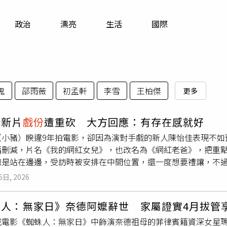
寵物
政治
漂亮
生活
國際
運勢
運動
梅酒
鬼
邵雨薇
初孟軒
李雪
王柏傑
更多
祥新片
戲份
遭重砍 大方回應：有存在感就好
（小豬）睽違9年拍電影，卻因為演對手戲的新人陳怡佳表現不如
幅刪減，片名《我的網紅女兒》，也改名為《網紅老爸》，把重點
總是站在邊邊，受訪時被安排在中間位置，還一度想要禮讓，不
。羅志祥重返大銀幕之作，卻因為遭女主角拖累，重要角色被剪
6日, 2026
今首度正面迎接這話題，羅志祥說：「 實在抱歉，之前時間沒有
清沒有因此不滿而不跑宣傳。陳怡佳被爆表顯不如預期
戲份
遭刪
人：無家日》奈德阿嬤辭世 家屬證實4月拔管享
減，是否會覺得自己
戲份
變得過少？羅志祥說：「差不多，適合
電影《蜘蛛人：無家日》中飾演奈德祖母的菲律賓籍資深女星瑪麗里維
。」羅志祥在片中誤打誤撞捲入黑幫家庭，不僅有他個人擅長的