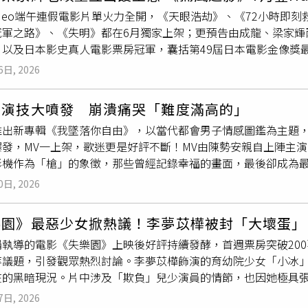
eo）出道超過一甲子的成龍，近年多次提到自己不再執著於突破體
對戲拍攝，兩人可說幾乎是完全零互動，成了廣告拍攝的意外插
雖距離南韓上映還有一個多星期，本片便已展現驚人氣勢；根據
 Video端午連假電影片單火力全開，《天眼浩劫》、《72小時
次演出《捕風追影》刻意降低誇張動作場面，更加突顯角色魅力
意避免與男主角黃信赫互動，甚至由短髮女替身代為出鏡，是因
「年度最快速度」衝上預售率與預售票量雙料冠軍，力壓多部好
冠軍之路》、《失明》都在6月獨家上架；更預告由成龍、梁家輝
演戲，反而是在演員的你來我往之間，慢慢把角色磨得更立體，
讓兩人同場拍攝。穿著高中制服的王淨拍攝《功夫》時查看滾落
口碑持續發酵，影壇更將本片譽為今夏韓片的唯一「希望」。本
、以及日本影史真人電影票房冠軍，囊括第49屆日本電影金像獎
則用廣東話打趣說這次合作就像是「兩個老頑童互相出餿主意」
圖／本刊攝影組）2023年11月九把刀在台北市信義區拍攝電
別是《捕風追影》，不只是成龍近年轉型代表作，更是讓梁家輝
展開層層布局的心理戰，兩人沒有過多正面肉搏，而是以眼神、
色，滿臉都是紅通通的血跡傷妝，看來有不少動作
戲份
，不過現
6日, 2026
車追逐與拳腳對決，成龍這次飾演一名資深追蹤專家，與梁家輝
，每一步都暗藏玄機。為了讓《捕風追影》節奏更俐落，成龍還
賓士猛踩油門，蔡昌憲的替身演員緊抓著車子後座車窗，隨後擦
龍也曾分享：「我現在希望大家記住的是角色，不只是動作。」
了5000個鏡頭，最後剪掉上千個」，甚至連「七小福」老搭檔
見狀趕緊跑過去關心，正當工作人員在忙著處理替身的畫面時，
安演技大噴發 崩潰痛哭「難度滿高的」
ami Video提供）出道超過一甲子的成龍，近年多次提到自
都是精華，是最耀眼的部分。」
推出新專輯《我墜落你自由》，以當代都會男子情感圖鑑為主題
的生命力，此次演出《捕風追影》刻意降低誇張動作場面，更加
爆發，MV一上架，歌迷更是好評不斷！MV由陳勢安親自上陣主
方面帶著大家演戲，反而是在演員的你來我往之間，慢慢把角色
影機作為「槍」的象徵，那些曾經記錄幸福的畫面，最後卻成為最
」影帝梁家輝則用廣東話打趣說這次合作就像是「兩個老頑童互
大，從甜蜜相處到崩潰痛哭，讓歌迷看得全情投入。陳勢安與剛
首腦，與成龍展開層層布局的心理戰，兩人沒有過多正面肉搏，
0日, 2026
供）關於歌曲〈給我一槍〉，陳勢安表示表示：「就是當朋友都
高手棋盤過招，每一步都暗藏玄機。為了讓《捕風追影》節奏更
方留下的期待裡無法抽身。與其繼續被吊著、被消耗，不如請你
度刪剪，「拍了5000個鏡頭，最後剪掉上千個」，甚至連「七小
樂園》最惡少女掀熱議！李夢苡樺被封「大壞蛋」
的地方。」他在MV中面臨著這份感情的傷痛，演出痛哭的場面，
留下來的都是精華，是最耀眼的部分。」除了港片巨星對決之外，H
娟執導的電影《失樂園》上映後好評持續發酵，首週票房突破20
最濃烈的部分，我和女主角才剛見面，還沒時間熟悉、培養感情
和《72小時即刻救援》。《天眼浩劫》由《玩命關頭》系列硬漢
等議題，引發觀眾熱烈討論。李夢苡樺飾演的育幼院少女「小冰
」陳勢安最近拍攝一系列reels影片，在網路上創造話題，日
險任務，在生死一線間展現招牌魅力。另一部《72小時即刻救援
在的黑暗現況。片中涉及「欺負」兒少演員的情節，也因她極具
著〈給我一槍〉，最後還用手抺去臉上不知是雨水還是涙水的影
，飾演為拯救遭綁架女兒不惜孤身闖入犯罪世界的前戰爭英雄，
網友公認是片中最令人印象深刻的「大壞蛋」，不少觀眾更私訊
爆棚，陳勢安也笑說：「本來只是想在機車上哼幾句，滿輕鬆美好
大氣場，在倒數72小時的極限壓力下展開「最強媽媽」瘋狂救援
7日, 2026