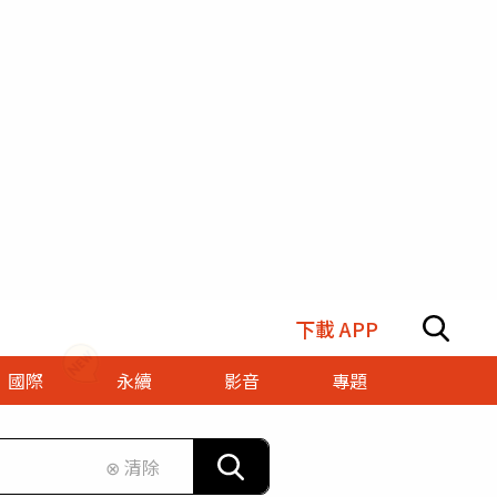
下載 APP
國際
永續
影音
專題
⊗ 清除