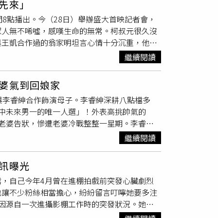
先來」
坐上警車崩潰落淚的戲碼，更一氣呵成完成演
的韓森。（圖／侯世駿攝）個性害羞的阿奎被認
8點播出。今（28日）舉辦盛大首映記者會，
，情緒便自然湧上，順利進入角色狀態。這次特
一部戲，會幫三人安排什麼角色？嚴藝文認為可
眾人無不唏噓，感嘆生命的無常。柯叔元很久沒
面對與鼓鼓的對手戲毫不怯場。兩人在MV中詮
的韓森，便可以挑戰喜歡逗人開心的角色。個性
與王凱合作過的翁家明坦言心情十分沉重，他回
鼓提分手」的
戲份
最具挑戰，因台詞不多，必須
挖出來。」而摩羯座的小玉個性比較愛逞強，所
光、帥氣，非常有希望、有前途的年輕人。」面
入的情緒嚇到。
戀愛腦的人。（圖／侯世駿攝）全劇觀眾討論的
繼續閱讀
，不要太努力、不要太辛苦了！」柯叔元、翁家
的大好機會。對此嚴藝文表示：「我年輕的時候
大件出席中視《樓上樓下》記者會。（圖／侯世
之後大呼：「我朋友看了很氣，覺得不可能有人
婆氣到回娘家
，聽到消息第一時間感到相當意外，「怎麼會這
嚴藝文大讚是整部劇的靈魂。（圖／侯世駿攝）
與李睿紳合作飾演母子。李睿紳深耕八點檔多
露自己很久不做健康檢查，笑稱「會受到數字影
趣的地方，「大家會找到自己投射的東西，應該
中未來男一的唯一人選」！外表高挑帥氣的
自己拿黑筆改掉。」顏曉筠則表示，無論是王凱
人的縮影，「尤其是臭直男聚在一起的感覺，三
老婆告狀，慘遭老婆冷戰整整一星期。李睿
員，天不從人願，我相信他們對人生都有很好的
集打造的主題曲〈沒有人像我一樣〉大受歡迎，
言剛出道時完全不會講台語，劇本全是注音，每
下》前後，曾發生過兩次嚴重的心臟刺痛，當時
接下這個任務時壓力很大，「那時候正要準備新
繼續閱讀
。」甚至透露以前光是看到陳珮騏都會緊張到發
後，醫生卻表示沒有問題、暫不需做核磁共振，
為戲量身打造，但太合身不一定是好事，「要留
台詞都問不出來，全身都在抖。」從邊角人物熬
聲，坦言「非常震撼、非常Touch」，也讓
訊曝光
高夠、氣質好、戲也好，百分之百完美！只要點
快快樂樂過每一天。」
，自己今年4月曾在進棚拍戲前突發心臟劇烈
到他。」開拍前陳珮騏還特別找他討論功課，現
也讓不少粉絲相當擔心，紛紛留言叮嚀她要多注
紳跟老婆育有5歲兒子，兒子常跟老婆打小報
因源自一次進攝影棚工作時的突發狀況。她回
回娘家，起碼冷戰三天，他就得睡沙發。老婆曾
沒辦法呼吸，當下的痛感使我當機」，整個人一
啦！」有一回他飾演渣男角色，避不了熱吻的情