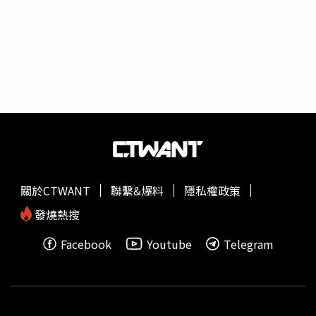
價值，卻特別強調，該顆紅寶石色澤與品質極佳，比1996
年在同城鎮發現的21450克拉紅寶石更有價值。消息曝光後
也引發網友熱議，尤其是猜測其價值，據悉，在2015年一
場蘇富比拍賣會上，有一顆25.59克拉緬甸紅寶石以3033萬
美元（約新台幣9.3億元），如今找到的紅寶石比其大了逾
400倍，因此可能創下天價。而該顆巨型紅寶石應歸屬誰？
據緬甸現行法規，礦工一旦挖掘到具有高價值的寶石，必須
依法向現任領導人敏昂萊（Min Aung Hlaing）所率領的中
央政府呈報。稀有礦產收歸國有或統一管理，一直是緬甸軍
政府控制國家財政資源的重要手段之一。
抹谷
地區歷史上曾
多次出產世界級巨鑽，包括1990年發現的496克拉紅寶石，
關於CTWANT
聯繫&爆料
隱私權政策
以及2022年出土的2789克拉紅寶石。
發燒熱搜
Facebook
Youtube
Telegram