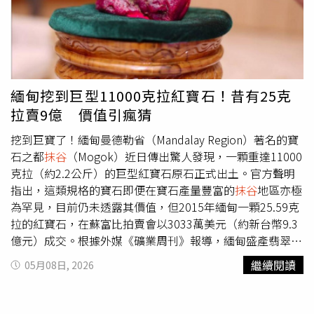
緬甸挖到巨型11000克拉紅寶石！昔有25克
拉賣9億 價值引瘋猜
挖到巨寶了！緬甸曼德勒省（Mandalay Region）著名的寶
石之都
抹谷
（Mogok）近日傳出驚人發現，一顆重達11000
克拉（約2.2公斤）的巨型紅寶石原石正式出土。官方聲明
指出，這類規格的寶石即便在寶石產量豐富的
抹谷
地區亦極
為罕見，目前仍未透露其價值，但2015年緬甸一顆25.59克
拉的紅寶石，在蘇富比拍賣會以3033萬美元（約新台幣9.3
億元）成交。根據外媒《礦業周刊》報導，緬甸盛產翡翠與
各類寶石，其中最有名的就是
抹谷
地區，過去數十年有多次
繼續閱讀
05月08日, 2026
發現大型寶石。8日緬甸官方發出聲明，有一顆重達11000
克拉的巨型紅寶石在
抹谷
出土，並形容該顆紅寶石「體積異
常巨大且稀有」。雖然聲明中未透露由誰尋獲，以及紅寶石