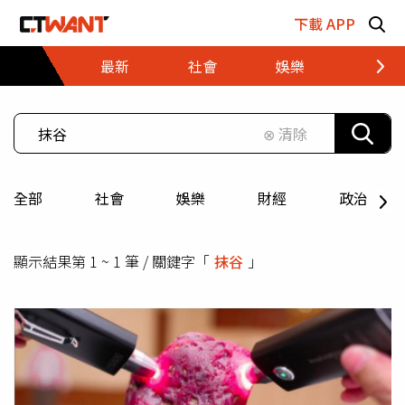
跳至主要內容區塊
下載 APP
最新
社會
娛樂
財經
⊗ 清除
全部
社會
娛樂
財經
政治
顯示結果第 1 ~ 1 筆 / 關鍵字「
抹谷
」