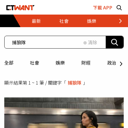
跳至主要內容區塊
下載 APP
最新
社會
娛樂
財經
⊗ 清除
全部
社會
娛樂
財經
政治
顯示結果第 1 ~ 1 筆 / 關鍵字「
捕狼隊
」