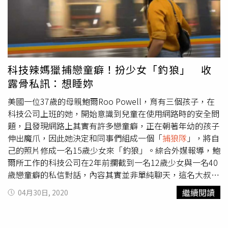
科技辣媽獵捕戀童癖！扮少女「釣狼」 收
露骨私訊：想睡妳
美國一位37歲的母親鮑爾Roo Powell，育有三個孩子，在
科技公司上班的她，開始意識到兒童在使用網路時的安全問
題，且發現網路上其實有許多戀童癖，正在朝著年幼的孩子
伸出魔爪，因此她決定和同事們組成一個「
捕狼隊
」，將自
己的照片修成一名15歲少女來「釣狼」。綜合外媒報導，鮑
爾所工作的科技公司在2年前攔截到一名12歲少女與一名40
歲戀童癖的私信對話，內容其實並非單純聊天，這名大叔不
斷引誘少女拍下不雅照與影片傳送給他，而少女的母親和學
繼續閱讀
04月30日, 2020
校老師皆未發現此事，讓鮑爾和他的工作團隊相當震驚。
（圖／翻攝Youtube）因此，鮑爾決定和他的同事組成一個
「捕狼小組」，並將自己的照片修圖成一位看起來年紀像15