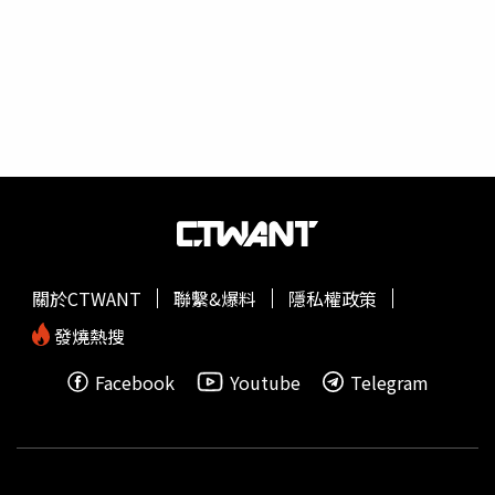
歲少女，並創立一個社群假帳號，在上面PO出自己的生活
照片，學習青少年的行為舉止，用這種方式來「引狼上
鉤」。這個假帳號才剛上線一小時，就收到了7名男性私
訊，且內容都相當露骨，「你的內衣尺碼是什麼？」、「好
想跟你睡在一起」、「真遺憾你不在我身邊，不然我就可以
好好蹂躪你」，且才9天，就有92名戀童癖男子私訊她，整
個小組的人看了全都嚇壞。鮑爾和他的團隊也決定將其中一
名男子約出來，並由鮑爾假扮成一位少女和男子在飯店大廳
碰面，之後再由事先安排好的便衣刑警來幫助鮑爾脫困。事
後，捕狼小組也將蒐集到的資訊整理好後交給FBI，希望政
府能對此事更加重視。
關於CTWANT
聯繫&爆料
隱私權政策
發燒熱搜
Facebook
Youtube
Telegram