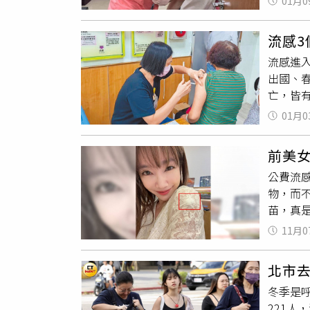
01月0
併發重
家健康
研究院、
病例累計
月完成
流感3
預防疾
場長指
流感進
衛生局
的建置
出國、春
速完成
市民廣
亡，皆
保護家
策目標
擴大開
里長等
01月0
人因準
證歷史
增加，
前美
行，且為
公費流感
85例死
物，而
病史，
苗，真是
供年滿6
新冠疫
詳情可
11月0
雯真的
12時
關性」
北市
打。本階
冬季是
（未列於
221人
福利中