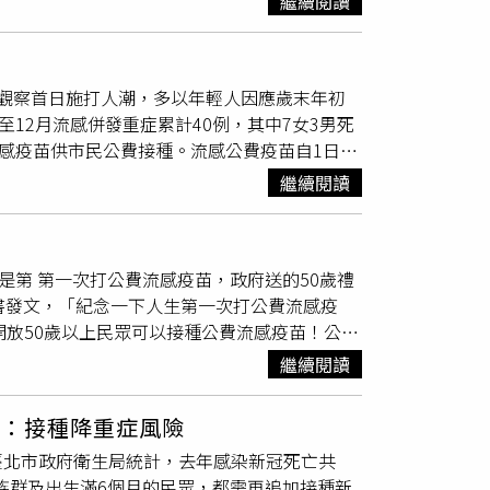
繼續閱讀
亡數為近十個流感季同期最高。新冠併發重症本土
標，並於114年2月份完成審查，並於114年6
疫苗以及新冠疫苗高達9成。研究顯示接種疫苗是
實如質如度的完工。 嘉義市立體育場張家羽
流感疫苗及新冠疫苗資格民眾儘速前往接種。
為目標。透過植栽設計、鋪面改善、及步行空間
觀察首日施打人潮，多以年輕人因應歲末年初
頻繁，呼吸道病毒感染風險增加，呼籲民眾應儘
升級，包含打造木都美感的綠林大道、綠意盎然的
12月流感併發重症累計40例，其中7女3男死
主佩戴口罩，並在家休息，減少病毒傳播機會，
閒、低碳永續、人文氣息，以實踐運動永續的政
流感疫苗供市民公費接種。流感公費疫苗自1日起
市府團隊、嘉義市議會議長陳姿妏及多位議員、
輕人，推測長者多已接種完成，此次接種的年輕
營造等人共同按下宣誓工程啟動的按鈕，共同見
繼續閱讀
種疫苗預防等。他並提醒，近期門診流感就診數
盡速就醫。適逢春節前各項聚會活動陸續舉
30日止，全國流感併發重症累計369例，其中
是第 第一次打公費流感疫苗，政府送的50歲禮
死亡個案年齡介於40多歲至90多歲，皆有慢性
書發文，「紀念一下人生第一次打公費流感疫
生局指出，中市流感疫苗剩餘約12萬餘劑，提
開放50歲以上民眾可以接種公費流感疫苗！公費
1、12和18日提供假日、夜間門診接種服務，
紛留言「哎呀這麼快就輪到50歲的長者，蕭彤
26日前，每周六下午1時至5時、周日上午8時至
繼續閱讀
天就生病了，連續兩年都這樣，不知道有沒有相
苗及M痘等4種公費疫苗。
表示，公費流感及JN.1新冠疫苗第二階段開
心：接種降重症風險
及JN.1新冠疫苗為出生滿6個月以上之民眾
臺北市政府衛生局統計，去年感染新冠死亡共
階段施打，為提高疫苗接種率，疾管署再度與全聯
險族群及出生滿6個月的民眾，都需再追加接種新
站
，方便民眾就近施打疫苗。