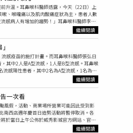
1月1日第二階段開打後，將會再有一波明顯的打
層部分穿堂台北捷運公司投入1.5億元改造淡水
前升溫。耳鼻喉科醫師透露，今天（22日）上
冠疫苗病毒株為JN.1，接種廠牌為莫德納，至
義線往板南線B3層穿堂部分區域及該處閘門，保
、咳嗽、喉嚨痛以及肌肉酸痛症狀為主，患者人數
用。賽諾菲流感疫苗：提供滿6個月以上使用。
進出車站。●高雄市捷運、輕軌1日起取消電
近流感病人有增加的趨勢！」耳鼻喉科醫師李典
上使用。高端流感疫苗：提供滿3歲以上使用。
2008年營運初期，為配合政府推廣電子票證政策
，「這些病人的症狀以持續發燒（超過2－3天
冠疫苗的民眾，可以先透過各地方政府衛生局網
率已達96％，考量高捷經營成本逐年攀升，決定
繼續閱讀
始有症狀時有先去看醫生，但吃了症狀藥還是反
疾管家或1922防疫諮詢專線，查詢鄰近合約院所，再打電
病人是未滿5歲的小朋友，他隨即開立公費抗
了醫療院所以外，羅一鈞發言人表示，11月1
陽」
暖、出入人多場所配戴口罩，更重要的，還是建
在接種時也會提供小禮物，像是礦泉水或ˋ水果
、流感疫苗的施打計畫。而耳鼻喉科醫師張弘日
染風險」。另外，疾管署指出，113年度公費
，其中2人是A型流感，1人是B型流感。耳鼻喉
接種對象施打，今年度將持續與全聯福利中心及各
名流感陽性患者，其中2名為A型流感，1名為B
施打疫苗，民眾可依設站門市公告之接種時間前
感冒的症狀更加嚴重，張弘醫師也在第一時間給
繼續閱讀
平均一天只驗出一到兩位流感陽性，但14日的
也提醒民眾，在出入公共場所時務必戴好口罩
公告一次看
進一步擴散。據了解，疾管署在10月份大力推
放颱風假，活動、商業場所營業可能因此受到影
。疾管署為3,843家合約院所提供不同顏色的旗
日台北南西店週年慶首日造勢活動將暫停取消。各
疫苗，綠色則僅提供新冠疫苗。為方便民眾接
告將於當日上午公佈於威秀影城官方網站、官方
2日全台威秀影城場次預防性關閉10月3日全台
繼續閱讀