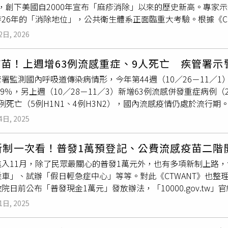
0例，創下美國自2000年宣布「麻疹消除」以來的歷史新高。專
別人次則升到10.3%，非常接近流行閾值11%，最快本周末
26年的「消除地位」，公共衛生體系正面臨重大考驗。根據《C
單周就診的人次為13萬至14萬之間。疾管署疫情中心李佳琳副
026年開年僅兩週已新增171例麻疹病例，幾乎相當於過去在
例以65歲以上長者占63%，及具慢性病史者占83%為多，87
2日, 2026
來納州、猶他州、亞利桑那州邊境，並陸續於學校、機場、教堂
流感病毒為主，以A型H3N2為多，其次為B型及A型未分型。公
示，自2025年秋季疫情爆發以來，該州已累積646例確診，其中
署統計，截至1月19日，公費流感疫苗接種數約667.6萬人次，
苗！上週增63例流感重症、9人死亡 疾管署示
校園。美國CDC進一步指出，目前已有至少9州出現確診病例，
期尾牙聚會活動及臨近春節連假國內外旅遊頻繁，加上日夜溫差
署監測國內呼吸道傳染病情形，今年第44週（10／26－11／1）
是疫情惡化的根本原因。CDC數據顯示，2025年所有通報病例
新冠疫苗的保護力，已不足抵抗目前變異株的感染，因此符合公
.9％，另上週（10／28－11／3）新增63例流感併發重症病例（26
國麻疹混合）疫苗接種者身上。近年來，美國幼兒園學生的疫苗豁
者應盡速接種，加強對抗主流病毒株免疫力。不過，15.2萬劑
例死亡（5例H1N1、4例H3N2），國內流感疫情仍處於流行
低於95%的防疫目標。費城兒童醫院疫苗教育中心主任奧菲特（Pa
，各縣市疫苗使用率超過96%，
接種站
就會減少，因此有意接種
，流行型別以A型為多，亞洲鄰近國疫情上升，主要流行型別為A（
危險。他表示：「大眾對疾病的記憶已被抹去，才會導致疫苗猶
，詢問疫苗
接種站
等資訊，確保權益。林明誠副署長也說，民眾
4日, 2025
皆上升趨勢，香港持續處高點；歐洲及北美洲地區亦呈上升趨勢，流
國公共衛生系統還面臨來自政府內部的挑戰。前CDC高層達斯卡拉基斯（
所建議佩戴口罩、生病在家休息及遵守咳嗽禮節等衛生習慣，若
，國內新冠疫情目前處低點波動，第44週新冠門急診就診計1,3
系統早已「住進加護病房」。他指出，反疫苗言論透過社群網路
，並配合醫師指示服藥，以降低併發重症風險。全球流感活動度仍
月新制一次看！普發1萬預登記、公費流感疫苗二階
.8.1。全球近期新冠病毒陽性率呈上升趨勢，西太平洋、歐洲、
勃．甘迺迪（Robert F. Kennedy Jr.）近期推動減少兒
球流感整體活動度高，鄰近國家和地區包括日本、韓國及香港近
進入11月，除了民眾最關心的普發1萬元外，也有多項新制上路，
本、韓國、泰國疫情下降或處低點，另英國疫情呈下降趨勢。目前
仍引發專家憂慮，恐再度削弱民眾信任。世界衛生組織（WHO）與
南亞、歐、北非、中南美洲及加勒比海地區流感陽性率仍高且流感
乘車」、試辦「假日輕急症中心」等等。對此《CTWANT》也整
.8.1，鄰近國家/地區如中國、香港、日本、韓國仍以NB.1.8.
國是否仍符合「麻疹消除」條件。根據標準，若一國出現持續12
3N2及H1N1共同流行，非洲以H1N1為主。【延伸閱讀】肺鏈
院日前公布「普發現金1萬元」發放辦法，「10000.gov.t
月1日起開放第二階段50至64歲無高風險慢性病成人接種，因
25年因疫情擴散而失去維持27年的「清零認證」，墨西哥疫情
流感變異升溫！醫提醒高齡族群提前評估疫苗接種https://www.health
、直接入帳、ATM直接領現、郵局櫃檯領取、偏遠地區造冊發放。
未接種的65歲以上長者等11類對象，儘速前往合約院所完成接
動
接種站
，民眾反應依舊冷淡。專家憂心，隨著病例總數上升，重症與
2
1日, 2025
合特定身分的11類人，如已領勞保年金、國民年金或老農津貼者
。另自今年11月12日起，再新增提供Novavax JN.1疫苗，屆時國內
rs）強調：「美國擁有所有可以遏止疫情的工具，但唯有當家庭
造冊發放也是11月12日開始；ATM領現於11月17日開放；郵局
製程的公費新冠疫苗，均安全有效，滿12歲以上且尚未接種的公費
若無法在短期內扭轉疫苗信心危機，麻疹將不再是「偶發疾病」