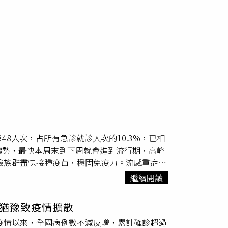
48人次，占所有急診就診人次的10.3%，已相
趨勢，最快本周末到下周就會進到流行期，高峰
險族群盡快接種疫苗，穩固免疫力。流感重症1
流感併發重症病例，包含1例A型H1N1、15例A
繼續閱讀
防疫醫師表示，其中一名死亡個案為東部的60多歲
出現虛弱無力、呼吸困難的症狀，3天後到醫院
苗猶豫致疫情擴散
住院5天後因流感併發呼吸窘迫和肺炎重症過
疹疫情以來，全國病例數不減反增，累計確診超過
日至10日增加11.9%，急診類流感掛號人次的