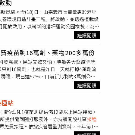
啟動
50至64歲無高風險慢性病成人等公費對象可前
公費資格之民眾儘速完成接種，以及早強化保護
自X，@CTVNews）
風貌。今(18)日，由嘉義市長黃敏惠於港坪
家門市）也將擇日設置疫苗
接種站
，方便民眾接
次，國內新冠疫苗接種累計約106.1萬人次，均
園友善環境再造計畫工程」將啟動，並透過植栽設
示，因流感疫情仍處流行期，公費流感抗病毒藥
，請民眾儘早前往合約院所接種，及早預防及減
0月開放啟用，以嶄新的港坪運動公園樣貌，為嘉
期間，由原本規劃的「10月1日至10月31日
全聯、大全聯及家樂福亦於指定門市及時段設置疫
深愛許多市民喜愛的運動空間，港坪體育館更
票進站提早搭乘較早班次的自由座，卻造成座位浪
繼續閱讀
更是疫情期間嘉義市大型疫苗
接種站
開設的重要
10日起將取消「提前乘車彈性機制」，持對號座
型功能的公園及運動場館能與時俱進，為市民帶
座旅客，須依規定「先行完成換票」。●「假日
費疫苗剩16萬劑、藥物200多萬份
提供／嘉義市政府）黃敏惠市長說明，很高興市
」（Urgent Care Center），專門
引發震撼，民眾又驚又怕，導致各大醫療院所
畫正向全國徵件，在市府團隊積極規劃爭取，送
家、台中2家、台南和高雄各1家，將於11月2日
只剩16萬劑，也就是昨日一天就打掉4萬劑流
計人才的台灣設計研究院合作，為港坪公園帶來新
症試管嬰兒補助3.0」方案，11月1日起正式
踴躍，現已達97%，目前新北剩約3萬劑公費
造計畫將以分期施工方式，逐步打造永續、富有生
最高補助15萬元，各胎第2、3次最高10萬
新冠疫苗
接種站
。衛福部長邱泰源今天出席記
，將設計思維導入城市治理的影響力仍蓬勃發展，
、3次各8萬元，最多可植入2個胚胎。●地價稅開
繼續閱讀
，盼讓年長等高危險群優先接種，抗流感藥物備
入教育、扎根於生活，相信會為城市帶來更美好
元。地價稅原訂繳納期限至11月30日，因期限末
布哪裡有公費疫苗。（衛生福利部疾病管制署 -
典禮並分享，城市美學計畫緣起，與2021年嘉
繳納，每逾期3天將加徵1%滯納金，最重可達
接種站
協力，過去COVID-19（2019冠狀病毒疾
中央與地方除了合作辦展外，可以有更深刻的合
新冠JN.1疫苗則提供滿12歲以上民眾接種，
充足，相信可以度過難關，請民眾安心。預計疫
及燈光、品牌等跨領域的整合工程。嘉義市從舉
院所提供隨到隨打服務外，亦持續開設社區
接種
尤其對於回國民眾或身旁有得過流感的民眾，應
動嘉義市的城市美學更加提升。市府教育處長郭
眾免費接種。依據疾管署監測資料，今年第1周
呼吸不順等，所有醫療院所都可以診治。關心食
約850萬元，時至112年10月份，黃敏惠市長
國去年10月起至今年1月6日，累計412例流感
刻掌握全家大小的健康與秒懂食安地雷，還有獨
的運動美學地標，後續至113年5月由台灣設計