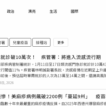
寵物
政治
漂亮
生活
國際
運勢
運動
梅酒
管署
兒童疫苗
接種站
更多
感就診破10萬次！ 疾管署：將進入流感流行期
部疾病管制署統計，1月11日至17日類流感門急診就診計10萬43
流行閾值11%。疾管署林明誠副署長說，流感疫情在近期呈上升
節前後，預估屆時單周就診的人次為13萬至14萬之間，還請高風
例 H3N2奪2命疾管署監測資料顯示，1月13日至19日新增17例
3日, 2026
2、1例B型，而2例流感併發重症死亡均為感染H3N2，林詠青
她本身有慢性肝炎、內分泌和神經系統方面的慢性病，今年1月初
最慘！美麻疹病例飆破2200例「蔓延9州」 疫
醫，確診A型流感併發肺炎及敗血症，收置加護病房後不見好轉，
面臨數十年來最嚴重的麻疹疫情反撲。自2025年西德州爆發麻
誠副署長提醒，1月11日至17日類流感的門急診人次，相較1月4