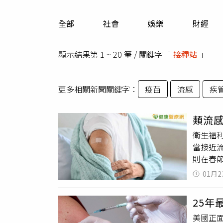
人物
汽車
全部
社會
娛樂
財經
專欄
房產新勢力
顯示結果第 1 ~ 20 筆 / 關鍵字「
接種站
」
更多相關新聞關鍵字：
疫苗
流感
疾
類流
衛生福利
當接近
則在春
周增17
01月2
型H3N
女性，
25年
急診就
美國正
世。林明