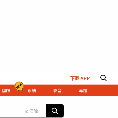
下載 APP
國際
永續
影音
專題
⊗ 清除