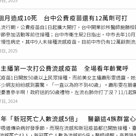
9日, 2025
症病例，年齡層以65歲以上長者為多，死亡病例累計91例，死
小撇步！！
蔡嘉豪建築師事務所等團隊加入及協助，擘劃此次工程的願景與目
436例，其中95例死亡，流感及新冠死亡病例中未接種過流感
工程發包，8月11日申報開工，後續將指示體育場戮力推進，如
個月造成10死 台中公費疫苗還有12萬劑可打
病最有效的方法，接種後約2週後開始產生保護力，呼籲符合公費
出，本次工程以融入城市美學的理念，打造嘉義市永續運動地標
入流行期，公費疫苗自1日起擴大開打，台中開業診所醫師施勝桓
提醒，歲末年初大型活動多以及春節連續假期、探親旅遊等活動
，以及品牌指標CIS設計、照明設施的優化，將運動休閒環境再
節參加活動等前往接種；台中市衛生局2日指出，中市去年10月至
流感及新冠疫苗接種，並落實個人防疫措施、勤洗手，有症狀自
場、森林意象的活力廊道以及運動休閒的綠蔭廊道，結合運動休
有慢性病史，其中9人未接種流感疫苗，目前中市仍有12萬餘劑
人及朋友。
。（圖片提供／嘉義市政府）今日典禮，由黃敏惠市長所帶領的
打，施勝桓2日表示，首日診所接種人數將近50人，幾乎都是年
民意代表，以及設研院長張基義、建築師蔡嘉豪及工程團隊藤淦
3日, 2025
備出國、春節活動多怕被傳染等因素居多，還有人因常感冒而接
新頁，為工程送上祝福。
以高燒、痠痛、極度倦怠等3大症狀最多，若民眾出現疑似症狀請
女主播第一次打公費流感疫苗 全場看年齡驚呼
呼吸道傳染病流行季節，台中市衛生局指出，去年10月起至12月
疫苗1日開放50歲以上民眾接種，而前美女主播蕭彤雯透露，她
亡，而中市流感併發重症累計40例，其中10例（7女3男）死亡，
不少網友紛紛感到震驚，「一直以為妳不到40歲」。蕭彤雯在臉
其中9位未接種流感疫苗，出現呼吸喘、肌肉痠痛等症狀就醫。衛
憂喜參半啊！政府送的50歲禮物，左流右肺你打了沒？11/1起
個月以上市民公費接種。台中市各區衛生所即日起陸續在4、5、1
苗則開放全民（年滿6個月以上）接種喔。」此文一出，不少人紛
至網站查詢；另「最美
接種站
」文心森林公園疫苗
接種站
則在1月
7日, 2024
不像符合資格啦」、「一直以為妳不到40歲」、「我打完流感隔
，無須預約、隨到隨打，提供新冠疫苗、流感疫苗、肺炎鏈球菌疫
、「還是跟在華視播氣象一個樣啊」、「這算是福利」。疾管署1日
去年「新冠死亡人數流感5倍」 醫籲這4族群當
段開放接種對象包括：流感疫苗為50至64歲無高風險慢性病成人
呼吸道傳染病好發季節，而現在流感和新冠疫苗都已開放接種，
第一階段者）。今（113）年度流感及JN.1新冠疫苗同步分
，流感死亡43人，新冠死亡人數為流感的5倍。醫師提醒，高風
心及各縣市衛生局攜手合作，於全聯及大潤發指定門市設置
接種