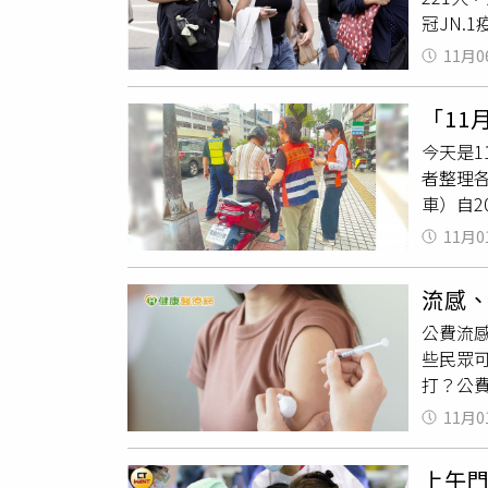
冠JN.
113年
11月0
例新冠併
染症醫
「11
病毒，
今天是1
及出生
者整理
易出現
車）自2
多數民
月30日
起，出生
11月0
並移置保
新」同時
國道客
感疫苗使
流感
11月1
場、社區
公費流感
冠、流
些民眾
疫苗開放
打？公
湖、高
二階段
署提供
11月0
月1日
前聲明
低感染C
整，將
上午