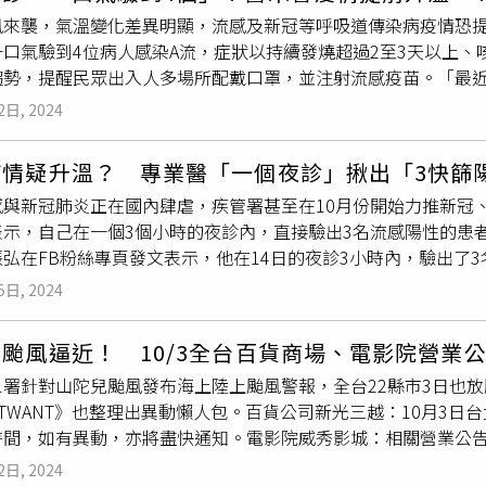
新冠疫苗則已累計接種數58.2萬人次。羅一鈞發言人認為，1
同含量的藥物可替代。●台北車站紅線大廳改造，1日起封閉B3
風來襲，氣溫變化差異明顯，流感及新冠等呼吸道傳染病疫情恐提
。公費新冠、流感疫苗有哪些廠牌？ 適用對象為何？今年公費新
台北車站B3層大廳，今日起進行第一階段改造工程，封閉淡水信
一口氣驗到4位病人感染A流，症狀以持續發燒超過2至3天以上
流感疫苗則有5家廠牌，包含：國光流感疫苗：提供滿3歲以上使
側通道通行，旅客可從台鐵、高鐵交界處閘門或旅客詢問處旁閘門
趨勢，提醒民眾出入人多場所配戴口罩，並注射流感疫苗。「最
流感疫苗：提供滿6個月以上使用。東洋流感疫苗：提供滿6個月以
5折優惠高雄捷運公司說明，現行「電子票證85折優惠」是高捷
，今天早上門診一下就驗到4位A流病人，昨天晚上門診也驗到3個
方可以接種？ 除醫療院所「這些」地方也可打欲接種流感、新
的行銷措施，已超過16年未調。現階段電子票證及多元支付使用
2日, 2024
、咳嗽、喉嚨痛以及肌肉酸痛症狀為主。有幾位流感病人在一開
流感防治一網通（https://antiflu.cdc.gov.tw/）、
1日起取消電子票證優惠，恢復原價收費。
而再次就診，結果快篩一驗就是流感。」醫師提到，其中幾位流感
所詢問預約，以確保可施打到疫苗，也能節省排隊等候的時間。除
疫情疑升溫？ 專業醫「一個夜診」揪出「3快篩
給予治療，「天氣轉涼，開始進入流感的季節，除了早晚注意保
全聯74家門市及大潤發2家門市也會設置
接種站
加入接種行列，
感與新冠肺炎正在國內肆虐，疾管署甚至在10月份開始力推新冠
無論公費還是自費流感疫苗趕快打起來，增加自我保護力、降低感
勵民眾接種疫苗。
表示，自己在一個3個小時的夜診內，直接驗出3名流感陽性的患者
冠疫苗已於10月1日起分階段開打，11月1日將開放第二階段
弘在FB粉絲專頁發文表示，他在14日的夜診3小時內，驗出了3
生局合作，於全聯及大潤發指定門市設置
接種站
，方便民眾就近
。這些患者的症狀包括高燒、全身酸痛、倦怠以及咳嗽，比一般
。
5日, 2024
感藥物進行治療。張弘醫師解釋，上週的流感病例數量相對較少，
驗出了3位，顯示疫情可能擴大，需要進一步密切觀察。張弘醫師
颱風逼近！ 10/3全台百貨商場、電影院營業
手，若出現高燒、酸痛等流感症狀，應立即戴口罩就醫，避免疫情
象署針對山陀兒颱風發布海上陸上颱風警報，全台22縣市3日也
流感的疫苗接種，新冠JN.1疫苗和流感疫苗從1日起分階段開打
TWANT》也整理出異動懶人包。百貨公司新光三越：10月3
便民眾識別：藍色旗幟代表同時提供兩種疫苗，紫色僅提供流感
時間，如有異動，亦將盡快通知。電影院威秀影城：相關營業公
1月起全聯和大潤發等賣場也將設立
接種站
。
10月1日花蓮縣、台南市、高雄市威秀影城場次預防性關閉10月
2日, 2024