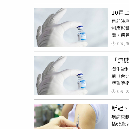
威秀影城
路訂票
10
營業，
目前時
布。南
制度影
館市立
識，疾
全龍補
「行人
山陀兒颱
09月3
些區域內
29日到
路全寬通
SEO
「流
在主幹
夢摩天
衛生福利
駛將依
店 正
榮（台
1800
崙沙灘、
體報導指
3,8
起角板
供流感
僅提供
至颱風警
09月2
有）、
格莎」（
適時開園
要同時
億元，
日上午8
新冠
苗，一
下兒童擴
效，視
疾病管制
用以色列
萬元。
枝森林
括65歲
身體反應
振興方面
店：原訂