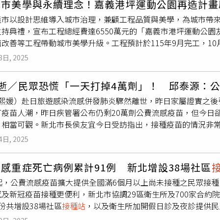
城市美學與永續理念！嘉義港坪運動公園再造計畫
疫苗開打第二階段公費流感及新冠疫苗將於11月1日開放接種，
象依疫苗核准適應症，則可接種莫德納 LP.8.1疫苗，請符合
疫苗接種率連續五年低於95%，多數病例為未接種者。 （圖／翻攝
以設計思維導入城市治理，兼顧工程品質與美學，為城市帶來新
全台各地之全聯、大全聯（共約120家門市）及家樂福（約32
署統計，截至今年11月3日，公費流感疫苗接種數約477.8萬人
主持典禮，宣布工程總經費達6550萬元的「嘉義市港坪運動公
，完成接種者有機會獲得門市準備的健康好禮。此外，疾管署表
年同期的1.2倍。因疫苗接種約需2週的時間才能獲得足夠保護力
改善等工程帶動城市美學升級。工程預計於115年9月完工，1
用條件「有類流感症狀，且具特定身分之流感高傳播族群」的適用
及相關併發症發生風險。今年約有4,400餘家接種合約院所，另
區大發展注入綠意與動能。 黃敏惠市長表示，港坪運動公園是
長至「11月15日止」。●高鐵取消「彈性乘車」過去高鐵可持
站
。
8日, 2025
雕塑家蒲浩明藝術作品，並可作為運動賽事、演出的重要空間，
響其他人乘車品質為維護整體搭乘秩序與品質，因此高鐵在11月
承載許多市民回憶。為了讓這座兼負休憩、運動賽事舉辦等複合
旅客不得再以人工方式改搭較早車次，若有需要提前進站的對號
逝／民眾恐慌「一天打掉4萬劑」！ 邱泰源：公
質、友善的空間，市府團隊積極規劃場館與公園的改善。（圖片
心」上路為緩解大型醫院急診壅塞，衛福部借鏡日本開設「假日輕急症中心
徐熙媛）赴日旅遊感染流感併發肺炎驟然離世，昨日家屬證實之後
在籌備在港坪公園規畫景觀改善之際，得知經濟部的城市美學計
病人，目前6都共有13個地點，包括台北3家、新北2家、桃園4
打疫苗人潮，昨日疾管署公布仍剩20萬劑公費流感疫苗，但今日卻
全數獲選，成為全國12案中的重要2案工程，與匯聚台灣頂尖設
，試辦到明年底。●試管嬰兒補助再加碼衛福部國健署公布「不孕
，相當可觀。新北市長侯友宜今日受訪指出，接種疫苗的情況非常
未來，工程總經費達6550萬的嘉義市港坪運動公園友善環境再
望能減緩不孕夫妻的經濟負擔。若受補助者未滿39歲，各胎第1次
苗，新北市衛生局表示，預計9日下午在新莊宏匯廣場開設流感、
感的運動公園。2021台灣設計展在嘉義市舉辦，設計展結束後
多植入1個胚胎；39歲至未滿45歲，首次高補助13萬元，第2
4日, 2025
也被詢問流感疫苗存量，他表示目前公費流感疫苗仍有約16萬劑
新動力。「港坪運動公園友善環境再造計畫工程」讓城市美學融
於11月1日開徵，全國預估開徵戶數約924萬戶、稅額約986億
多萬份，相當充足。若民眾有需要，衛福部疾病管制署已在網站公
。（圖片提供／嘉義市政府）台灣設計研究院院長張基義今日出席
假日，依法順延至12月1日止。財政部賦稅署提醒納稅人務必按時
感重症死亡病例累計91例 新北增設38場社區
一網通）邱泰源強調，抗流感藥物備有200多萬份，防疫一定要公私
辦台灣設計展有密切關係，當年嘉義市成功策展，讓經濟部看見
還可能遭強制執行或查封財產。
起，公費流感疫苗擴大提供全國滿6個月以上尚未接種之民眾接種；
疫也是這樣才成功，政府會努力，所有醫療院所跟藥物準備妥當
市美學計畫不只是一般的專案工程，更是結合美學、景觀、建築
感及新冠疫苗接種更便利，新北市協調29區衛生所及700家合約
或下下周，將逐漸平穩。邱泰源不忘提醒醫療院所要提高警覺，
展以來，未曾停止創新腳步，相信港坪公園會是歷史新頁，將帶
份共增設38場社區
接種站
，以及衛生所加開假日診及夜診提供民
自己身體症狀，若有身體不適，特別是高燒持續兩、三天，或是
提到，原先工程規劃是將港坪體育館周圍地坪進行更新，工程經費
急診就診約12萬7000人次，疫情呈上升趨勢，處流感流行期。全
康的朋友們別錯過~！LINE社群搜尋：健康一把抓加入我們，立
觀、地坪、照明及美學意象，應進行整體規劃，以打造專屬嘉義市