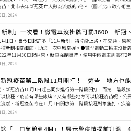
1疫苗。北市去年新冠死亡人數為流感的5倍。（圖／北市政府衛生
9月，北市感染新冠死亡共221人，流感死亡43人，新冠死亡人數為
6日, 2024
發重症死亡病例，2例皆為90歲以上長者，具有心血管及腦血管
學會張峰義理事長呼籲，65歲以上長者及患有心血管疾病、糖尿
月新制」一次看！微電車沒掛牌可罰3600 新冠
均會加重原本疾病之嚴重度，研究顯示接種新冠及流感疫苗均可
1月1日，自今日起許多「11月新制」將陸續上路，在交通、醫療
滿6個月的民眾，都需再追加接種新冠JN.1疫苗。北市衛生局說
各種新制相關細節，助您一次輕鬆掌握。●微型電動二輪車沒掛牌
全身性症狀，對於青壯年仍有可能影響上班、上課，有肥胖及慢
022年11月30日起納管，新車強制掛牌，使用中微電車則需在2
眾已接種4至6劑新冠疫苗，但因新冠病毒持續變異，過去接種新冠
起，若未依規定領牌並投保強制險上路者，將依《道路交通管理處罰條
滿6個月以上民眾，可接種新冠JN.1疫苗，50歲以上可接種
1日, 2024
管車輛。●17條國道客運路線最多漲30元國道客運票價陸續調
接種雙疫苗以提升保護力。北市衛生局表示，今年10月1日至1
運路線調漲，漲幅為1至30元不等。●高鐵周末短期增班因應年
用率6成，新冠疫苗接種5.1萬劑。為提供可近性服務，北市11
、新冠疫苗第二階段11月開打！「這些」地方也
日起至12月29日之周末，將實施「短期增班」，每周末增開27至
290場提供公費新冠及流感疫苗接種，亦可洽北市379家合約醫
、新冠疫苗10月1日起已同步進行第一階段開打，而第二階段接
感疫苗第二階段開打，全聯、大潤發2門市可接種公費流感及新冠
可以接種？疫苗有哪些廠牌？又有哪些地方可以接種疫苗呢？公
至50歲以上民眾，公費新冠疫苗開放全民（滿6個月以上）接種
費流感、新冠疫苗將在11月1日開放第二階段接種對象施打，疾
雄鳳山）將加入「左流右新」
接種站
設置，並提供前100名接種
將會下修到50歲以上的民眾都可以接種，而新冠疫苗的部分，民眾
）（圖／疾管署提供）●40年老藥「百憂解」退出台灣40年老
1日, 2024
以前，陪同第一階段對象接種疫苗的民眾如果是第二階段對象，也
，即將退出台灣，於11月1日起停止供貨，最快今日停止健保申
OVID-19後發生重症和死亡風險。根據疾管署統計，截至10月2
於今年底全球停止生產百憂解。食藥署表示，國內已於今年9月起
門診「一口氣驗到4個」！醫示警疫情提前升溫 