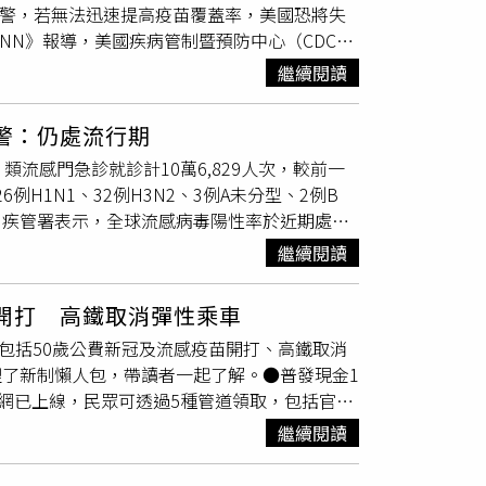
家示警，若無法迅速提高疫苗覆蓋率，美國恐將失
到下周就會進到疫情流行期，高峰約在春節前後，
NN》報導，美國疾病管制暨預防中心（CDC）
主任提到，本季流感季累計458例重症病例，其
「消除狀態」下的一整年總數。疫情自德州擴散至
%未接種本季流感疫苗，目前社區中流行的呼吸道
繼續閱讀
與商業場所引發群聚傳播風險。南卡羅來納州衛
費疫苗剩15萬劑 有意接種可打1999或衛生局
88例出現在2026年1月中旬，涵蓋小學、中學
全國疫苗尚餘約15.2萬劑，林詠青防疫醫師指
警：仍處流行期
疫情明顯擴散至多個地區。專家一致認為，疫苗接
變化大，疾病傳播風險增加，而曾感染或接種過
類流感門急診就診計10萬6,829人次，較前一
中，逾95%發生在未完成兩劑MMR（麻疹、腮腺
費流感疫苗接種對象民眾，尤其是長者、幼兒跟
例H1N1、32例H3N2、3例A未分型、2例B
免申請創下歷史新高，導致MMR疫苗覆蓋率已
疫苗經國內數千處疫苗
接種站
分配後，當疫苗覆
期。疾管署表示，全球流感病毒陽性率於近期處低
ul Offit）指出，疫苗的成功反而讓人遺忘了
民眾，可先撥打1999專線或各縣市衛生局的防
H3N2），其中日本、韓國、中國近期活動度
豫日益普遍。」除了個人信仰與誤解導致的拒打
平時應落實手部清潔、注意飲食衛生，出入人多
繼續閱讀
行型別則為A（H1N1）及A（H3N2）。疾
Demetre Daskalakis）批評，美國公
出現呼吸困難、胸痛、意識改變等危險徵兆，應
98人次，與前一週相當，主流變異株為
快速擴散，形成資訊同溫層。衛生及公共服務部
高 以H3N2、H1N1為主疾管署監測資料顯
開打 高鐵取消彈性乘車
及非洲區署陽性率增加；鄰近國家／地區中國、香
童疫苗數量的新時程安排，儘管官方表示未更動MMR疫
期呈下降或波動趨勢，但仍處相對高點，另西、
包括50歲公費新冠及流感疫苗開打、高鐵取消
流行變異株以XFG占比最高，其次為
泛美衛生組織（PAHO）預計於2026年4月
活動上升，全球主要流行型別為H3N2，中南
理了新制懶人包，帶讀者一起了解。●普發現金1
1占比為高。疾管署指出，今年度公費流感及新冠疫苗
個月以上的社區傳播，即會喪失該地位。加拿大
病例創5年新高 公費疫苗即日起開打！1劑20價
w」官網已上線，民眾可透過5種管道領取，包括官網
應今年度接種情形踴躍，提醒符合第一階段公費資
亦急遽升溫，正列入評估名單中。儘管南卡等地已
news.com.tw/readnews.php?
官網11月5日起開放登記，最快11月12日入
種，以儘早獲得免疫保護力，降低感染後發生重症
死亡風險勢必提高。瑞佛斯博士（Caitlin
繼續閱讀
，不用做任何動作，11月12日就會把錢直接匯
可供應莫德納 LP.8.1及Novavax JN.1兩
重新認知疫苗的重要性，才有機會扭轉現況。」她
臨櫃領現則在11月24日啟動。●50歲公費新
對象可擇一廠牌接種，而滿6個月以上至11歲
，而可能成為美國中長期面對的常態傳染威脅。