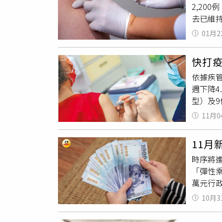
2,20
占所有類
去已維持
預估屆時
指出，2
中重症病
01月2
南卡羅
病原體以
生部門表
專線疾管
快打疫
與大學
出，近
依據疾管
種率不足
非本季
週下降4
炎、德
慢性病患
型）及9
連續五年
蓋率提升
點穩定
麻疹的
疫專線
11月0
及陽性率
疫苗，美
擁擠場
管署說明
共衛生
盡速就醫
11
NB.1
部長小羅
示，全
時序將
港、日
苗建議，
南、東
「彈性
NB.1
審查美
美洲為H
萬元行政
已於11
已於20
助增保護力
登記入帳
格而尚
啟用行
id=6748
10月3
帳；而符
及死亡風險
Rive
入帳戶；
種不同
指出，