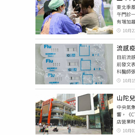
次，公費
同成份、
東北季
氣出現
信義線
午門診
於公費
留另一
有增加
GSK
子票證8
憲表示
哪些地
所實施
10月2
以上）
頁、疾管署
自11月
覆發燒
話到院
流感
病毒藥
日開始，
目前流
議大家
等，鼓
前發文
流感及新
科醫師張
縣市衛
型流感
往施打
10月1
予克流
夜診就
山陀兒
並勤洗
中央氣
行新冠、
響，《C
幟，以
店營業
種，1
粉絲團。
10月0