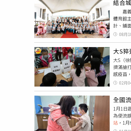
結合
冠、流感
的公費對
美國麻疹
嘉義市
往施打，
力。疾管
體育館
種疫苗
約為去
計、鋪面
劑擴大使
少感染
義市西
止」延
苗
接種
08月1
是結合
費，影
空間，
車票的
大S猝
來更優
輕急症中
大S（
府團隊
處理輕症
擠滿搶
取2案
試行上路
感疫苗
風貌。
生效，希
流感疫
命力美
元，且最
02月0
者會時
成為創
徵地價稅
有200
的改變
日適逢
全國流
流感防治
義市舉
10%，
1月1日
病）抗
作。城
為使流
情下周
辦設計
站
，1月
多注意
添財處長
類流感門
安、健
指示景