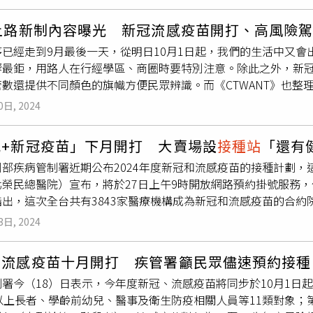
場次預防性關閉國賓影城：預防性關閉10月1日、10月2日南部(
服務。超商、超市全聯：全台門市依風雨狀況評估營業時間，小
月上路新制內容曝光 新冠流感疫苗開打、高風險
將視風雨情況調整。活動北部國慶大會空中半兵力操演：原訂10
序已經走到9月最後一天，從明日10月1日起，我們的生活中又
部高雄社區流感及新冠疫苗
接種站
全數取消10月2日-10月4日
響最鉅，用路人在行經學區、商圈時要特別注意。除此之外，新
圖書館、各分館活動暫停及延後高雄市立美術館休館中華職棒例行
管數還提供不同顏色的旗幟方便民眾辨識。而《CTWANT》也整
賽再度延期，延後日期將公告於中職聯盟官網。東部2024鐵花
優先區」新制將正式上路。交通部修訂「道路交通安全規則」，
風影響，各燈區即刻起暫停開燈，預計於10月4日恢復亮燈。2
0日, 2024
，車速不得超過20公里，一般超速最高可罰2400元，嚴重超速
10月3日的湖面音樂會及水舞展演活動取消，10月4日活動恢復
行，不需靠路邊行走，而汽機車若按喇叭驅趕行人，將面臨300
課程」預防性延期，延後日期確定後將再次公告。中部麗寶樂園渡
感+新冠疫苗」下月開打 大賣場設
接種站
「還有
道上，而是由地方政府或公路局規劃。另一項與交通有關的新制是
輪、麗寶國際賽車場、密室逃脫，進行預防性休園，10月2日暫
部疾病管制署近期公布2024年度新冠和流感疫苗的接種計劃，
違規嚴重程度被強制換發1至6年的短期駕照。公路局警告，未依
常營運。台灣觀光成果風華展：日月潭國家風景區管理處宣布展延至
北榮民總醫院）宣布，將於27日上午9時開放網路預約掛號服務
元至3600元罰鍰，並禁止其駕駛。在醫療方面，新冠JN.1疫苗
潮境保育區：9月29日12點起封閉。基隆嶼：9月30日預警性
出，這次全台共有3843家醫療機構成為新冠和流感疫苗的合約院
43家合約院所提供不同顏色的旗幟，以便民眾識別：藍色旗幟代表
山行館園區、小烏來天空步道、天空繩橋以及拉拉山巴陵古道生態
疫苗，47家僅提供新冠疫苗。而為了方便民眾識別，疾管署製作
新冠疫苗。為方便民眾接種，11月起全聯和大潤發等賣場也將設
報解除。中部合歡山、奧萬大國家森林遊樂區：9月30日至10
3日, 2024
紫色（只有流感疫苗）、綠色（只有新冠疫苗）來方便民眾辨識
Tagrisso），也將擴大給付範圍，新增3B期患者的第1線治療
。南部墾管處：9月29日8點30分起全面禁止民眾進入生態保護
接種兩種疫苗一事，疾管署推出「左流右新，健康安心」的口號
創下單一藥品年支出最高紀錄。除此之外，延緩學童近視的阿托品
點起預警性休園。玉山國家公園、雪霸國家公園：9月29日上午
、流感疫苗十月開打 疾管署籲民眾儘速預約接種
次完成兩種疫苗的接種。不僅方便記憶，也能讓民眾獲得雙重保
大到18歲以下青少年，每4週可處方1瓶。預計新增6000至800
災害復原情形恢復入園。壽山動物園、崗山之眼、金獅湖蝴蝶園
署今（18）日表示，今年度新冠、流感疫苗將同步於10月1日起
一項研究結果，該研究分析2022至2023年醫療人員接種情
此外，為降低愛滋病毒母子垂直感染風險，自10月1日起，人工
遊樂區暫停開放烏山頂泥火山自然保留區10月1日起暫時休園林
以上長者、學齡前幼兒、醫事及衛生防疫相關人員等11類對象；第
其實很相似。其中約52.1%的同時接種者和49.4%的單獨接種
，交通部觀光署推出「振興花蓮3.0版」計劃。針對花蓮大型活
10月1日重新開幕，延期至10月13日，飯店將主動聯繫預定旅