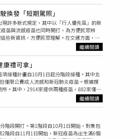
台南/高雄/屏東)及10月2日雙北、桃園據點之網
時達配合停班暫停外送。美廉社：全台門市正常
駕駛換發「短期駕照」
月2日、3日舉行的操演取消，最新消息將再公
會出現許多新式規定，其中以「行人優先區」的新
替代役備役演訓召集因颱風延期辦理勞工博物館休
冠疫苗與流感疫苗也同時開打，為方便民眾辨
賽：10月1日於台南棒球場舉行的統一獅與味
理這些新資訊，方便民眾理解。在交通方面，
燈之祭：台東縣政府交通及觀光發展處公告，因應
在學區、商圈等特定路段設置行人優先區。在這
024藍海生活節：台東縣政府交觀處宣布，9月
繼續閱讀
最高可罰36000元。特別注意的是，行人可在道
。台東縣政府文化處：原訂10月2日進行的「初階
到600元罰款。交通部強調，這些優先區不會設
假區：水陸雙園（探索世界、馬拉灣）、天空之
健康禮可拿」
高風險駕駛的管理，自10月31日起，高風險駕
停營運一日。麗寶福容大飯店、麗寶賽車主題旅
這項接種計畫自10月1日起分階段接種。其中北
規定申請換發導致駕照逾期的駕駛，將被處以
10月5日正式開展。遊樂區、遊樂園北部大武
，但僅限公費成人流感和新冠肺炎疫苗。根據媒
和流感疫苗將從10月1日起分階段開打。疾管署為
封島。東眼山、拉拉山國家森林遊樂區：10月1日
所。其中，2914家提供兩種疫苗，882家僅提
同時提供兩種疫苗，紫色僅提供流感疫苗，綠色則
園區、巴陵1號與2號隧道等景點將預警性休園
4款不同顏色的布條，分別是藍色（兩種疫苗都
立
接種站
。在肺癌治療方面的第3代標靶藥「泰
月2日預警性休園，視山陀兒颱風過後影響程度，
繼續閱讀
，而橘色的布條則用於宣導疫苗接種開始。對於
，預計惠及4000人，但也將使健保年支出增加80
區及其他管制區。阿里山國家林遊樂區：9月30
，建議民眾左手接種流感疫苗，右手接種新冠疫
散瞳劑給付對象也有所放寬，從原本的12歲以
8點30分起全面禁止入園，原核發入園許可證失
護。針對同時接種兩種疫苗的安全性，疾管署引
0名青少年受惠，健保年支出將增加160萬至210
、旗津海水浴場及旗津貝殼館休園（館）一天藤
分階段開打。第1階段自10月1日開始，對象包
況，發現同時接種兩種疫苗與只接種新冠疫苗相比，
流產者也將納入公費愛滋篩檢服務對象。在觀光
國家風景區預警性封閉東部花蓮太魯閣晶英酒
2階段自11月1日開始，新冠疫苗為出生滿6個
新冠疫苗者出現注射部位局部症狀，而27.4%的
動期間，自由行旅客住宿第一晚補助1000元，
客後續安排。太平山遊樂區：9月29日下午3點起