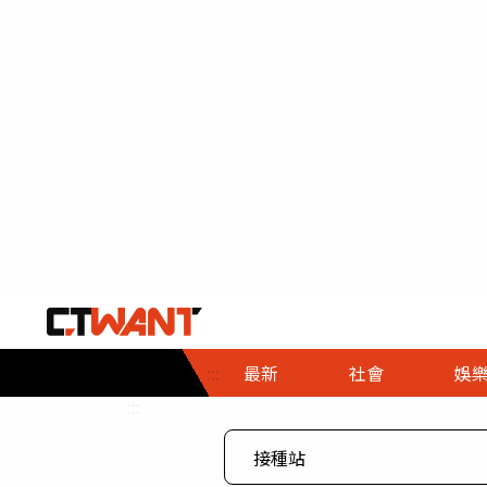
社會首頁
娛樂首頁
財經首頁
政
:::
最新
社會
娛
時事
即時
熱線
:::
直擊
大條
人物
調查
專題
３Ｃ