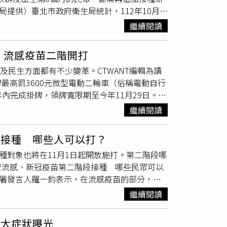
局提供）臺北市政府衛生局統計，112年10月至
流感的5倍。113年10月1至31日北市已新增2
繼續閱讀
慢性病史，且均未接種新冠JN.1疫苗。台灣感
病、腎臟病等慢性共病患者，如感染新冠或流感
、流感疫苗二階開打
降低心血管疾病患者重症風險。因此高風險族群
及民生方面都有不少變革。CTWANT編輯為讀
明，感染新冠與流感症狀相似，這兩類疾病較容
最高罰3600元微型電動二輪車（俗稱電動自行
性病患者也有可能引起重症及死亡的風險。雖然
年內完成掛牌，領牌寬限期至今年11月29日。11
疫苗對其變異株已不具保護力。自11月1日
例》第77-1條，處1200至3600元罰鍰，
流感疫苗。符合公費接種資格者，建議「左流右
繼續閱讀
漲，據交通部公路局統計，11月起全台將有17條
1月4日，北市已接種流感疫苗44萬劑，佔採購流
底大型活動多，旅運需求旺盛，台灣高鐵宣布自
月起再設置免費疫苗
接種站
，包含北市捷運站50
能接種 哪些人可以打？
33班次，總計9個周末共增開273班次列車。●新
療院所接種。
種對象也將在11月1日起開放施打。第二階段哪
疫苗今（1日）起開放第二階段接種，公費流感
費流感、新冠疫苗第二階段接種 哪些民眾可以
。同時全台全聯74門市及大潤發2門市（台北內
管署發言人羅一鈞表示，在流感疫苗的部分，第
民眾健康禮品，鼓勵民眾踴躍接種。（圖／疾管
只要是年滿6個月以上都可以接種。另外在11
牌抗憂鬱症藥物「百憂解」供應商藥廠禮來公司日
繼續閱讀
可以同時接種新冠疫苗，及早獲得保護力，降
報。藥廠日前還發聲明表示，基於公司策略調
1日止，公費流感疫苗接種數已有約266.3萬人
停止供應該款藥物，不過目前國內還有其他5款
4大症狀曝光