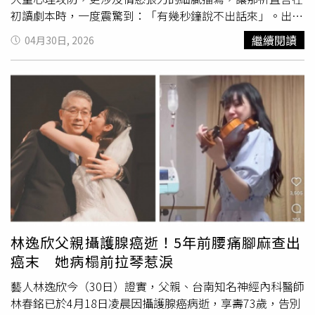
（Grégory Magne）的喜劇新作《音樂家四重奏》（Les
初讀劇本時，一度震驚到：「有幾秒鐘說不出話來」。出道
Musiciens）。這是一部同時要看精彩劇情、同時要用耳朵
多年，樊光耀過去多以「好爸爸」、「老師」、「長官」等
繼續閱讀
04月30日, 2026
體驗的電影，劇情描述一名女企業家亞絲翠（華蕾莉董澤
正派形象深植人心，這次則徹底翻轉，飾演一名對「0204
利 Valérie Donzelli 飾）為實現父親生前夢想，集結了4把史
電話女郎」聲音產生依戀的孤獨中年男子，角色精神狀態脆
特拉底瓦里名琴，要舉辦一場全球樂迷引頸期盼的傳奇音樂
弱又極端。對於這樣的設定，他提出獨到見解，認為「變態
會。全片最驚人之處，是讓總價值超過12億台幣的骨董
提琴
其實只是非常態」，而這樣的「非常態」其實潛藏在每個人
齊聚演出和拍攝。更令人驚嘆的是，扮演四位音樂家的「演
心中。他也直言，劇中大量過去少見的情慾表現，對自己而
員」本身就是真正的音樂家，不僅演出角色，更演奏片中音
言是一次極大的挑戰與突破。那祈在劇中飾演心理諮商師，
樂，精彩表現獲得美國影媒《MovieJawn》盛讚是「頂級的
與樊光耀展開高強度心理攻防。她先前在電影《陽光女子合
視聽享受」。《29號公路》由日本國民女神綾瀨遙偕同童星
唱團》中飾演大
提琴
家，以優雅氣質令人印象深刻，這次她
大澤一菜描繪一段夏日旅程。（圖／海鵬提供）而中山73最
大膽轉型，詮釋同時具備心理師與電話女郎雙重面貌的角
受歡迎的「WOW！動畫」單元，五月份則將推出黏土停格
色，展現截然不同的魅惑能量。為了詮釋角色，那祈特別強
動畫神作《蝸牛少女回憶錄》和溫馨親子動畫《汪喵救援
化聲音層次，讓聲線帶有強烈「魅惑成份」，希望觀眾能透
隊》等兩部風格迥然不同的動畫電影。前者是澳洲導演亞當
過貼近的聽覺體驗，感受到一種「顱內高潮」的感官衝擊。
林逸欣父親攝護腺癌逝！5年前腰痛腳麻查出
艾略特睽違15年，以黑色幽默的怪誕喜感撫慰魔幻的悲劇人
她透露，角色不只是被動回應，更帶有反向「挑逗」的心理
癌末 她病榻前拉琴惹淚
生。片中少女人生坎坷，卻與蝸牛交織出一段成長路上有著
策略，在專業與慾望之間遊走，讓整場對戲更具張力。
強烈共感的冒險風景。令人驚豔的是，該片以黏土動畫停格
藝人林逸欣今（30日）證實，父親、台南知名神經內科醫師
呈現，全片200個場景、7000個物件皆為全手工打造，格外
林春銘已於4月18日凌晨因攝護腺癌病逝，享壽73歲，告別