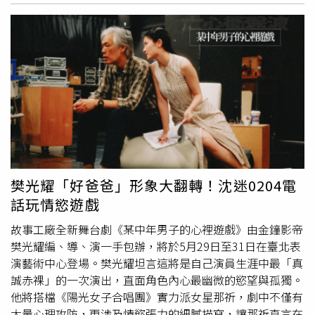
們，一同演奏父親生前最喜歡的一首歌曲，卻遭到百般刁
民女神綾瀨遙偕同童星大澤一菜，以溫柔又幽默的方式一段
難，最後只得求助原作曲家查理波蒙（弗雷德里克皮耶羅
關於陪伴與理解的夏日旅程。溫馨五月，孕育台灣新銳導演
Frédéric Pierrot飾）出面協助。過程爆笑而溫馨，獲國際影
的金穗獎新片也將在「中山73」登場，台中市影視發展基金
媒讚賞是一場「直擊情感的音樂饗宴」。華蕾莉董澤利《音
會更將邀請 最具書卷氣的侯季然導演，於 5月9日（六）下
樂家四重奏》完美詮釋了「亞絲翠」的優雅精緻，更發揮豐
午四點赴「中山73」專題講座「另一種生活的可能：侯季然
富的想像力與幽默感，一一搞定、「四」出驚喜，在名琴與
的書店影像故事」，該系列影片源於2014年夢田文創執行
優雅音樂的洗禮下轉化為充滿靈性的情感層次演出。而她獨
長蘇麗媚的邀請，以每集約3至5分鐘的長度，拍攝台灣獨立
樹一格的演出，果然助該片榮獲「失去的周末電影俱樂部電
書店的故事，總計拍攝了120家台灣獨立書店，記錄了台灣
影獎」最佳群體演出、最佳配樂與最佳外語片等三項大獎。
獨立書店近年來一家家關門的生態轉變。《媽的踹爆你》看
董澤利盛讚與她合作的四位音樂家演員，他們「真槍實彈」
金球獎影后蘿絲拜恩以心理驚悚黑色喜劇風格拆解母職神
的演奏，讓她在拍攝過程中，不僅不感覺自己在演戲，更像
話。（圖／海鵬提供）「中山73」獨家將《書店裡的影像
樊光耀「好爸爸」形象大翻轉！沈迷0204電
是近距離參加了一場頂級的音樂演奏會。《音樂家四重奏》
詩》第一季、第二季以及《書店裡的影像詩：停駐與穿越》
話玩情慾遊戲
將於5月15日起全台上映。華蕾莉董澤利《音樂家四重奏》
等一起作「首輪藝術電影」放映。其中第二季中的一本書
徵召「4素人」2266的災難演出笑果滿滿。（圖／海鵬提
《沒有獨立書店意識的年代》，是由台中東海書苑老闆廖英
故事工廠全新舞台劇《某中年男子的心裡遊戲》由金鐘影帝
供）
良所編著，書中傳達了他對書店與出版業的危機意識和感
樊光耀編、導、演一手包辦，將於5月29日至31日在臺北表
慨。侯季然認為書店是一個裡面時間流速跟外面時間流速不
演藝術中心登場。樊光耀坦言這將是自己演員生涯中最「真
一樣的空間，「在書店裡的自己，好像是一個更好的自
誠赤裸」的一次演出，直面角色內心最幽微的慾望與孤獨。
己」，他邀請大家一起來看電影、聽講座。五月份「首輪藝
他將搭檔《陽光女子合唱團》實力派女星那祈，劇中不僅有
術電影」安排的另一部電影，是法國新銳導演葛瑞格里馬涅
大量心理攻防，更涉及情慾張力的細膩描寫，讓那祈直言在