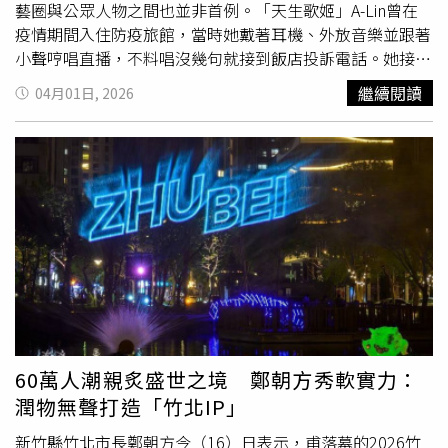
布拉格與混音師Vojtěch Zavadil共同完成臺灣少見的7.1高
藝圈與公眾人物之間也並非首例。「天生歌姬」A-Lin曾在
規格製作。專輯版本由林弘韜重新混音，並與南藝大教授、
疫情期間入住防疫旅館，當時她戴著耳機、外放音樂並跟著
錄音師金皓哲合作完成母帶後製，呈現徐亞英心中理想的殘
小聲哼唱直播，不料唱沒幾句就接到飯店投訴電話。她接起
響與音色，完整保留衛武營錄製時的原音。裝幀由設計師田
電話「喂」了一聲，隨後便表示抱歉：「蛤！哦不好意思，
繼續閱讀
04月01日, 2026
修銓操刀，以文字作為聲波載體，透過字級、濃淡與排列變
好好、不好意思，謝謝！」掛斷後對著鏡頭比出噓的手勢以
化，模擬聲音在建築空間中的擴散與回盪。整張專輯情緒細
後，自己忍不住噴笑說：「太大聲、被投訴，我的老天啊，
膩內斂，如公路之旅般陪伴徐亞英人生的最後一段里程。從
真是不好意思、唉呦威呀！」粉絲也被A-Lin的反應逗笑，
簡單的鋼琴音符到氣勢萬千的管風琴，與建築空間交織，帶
「天生歌姬」也是「天生諧星」。王力宏曾被投訴會在每晚
來非凡音樂體驗。
11點後練琴，打擾到其他房客。（圖／西東音樂提供）
2021年王力宏疫情期間從中國返台，入住現在已經收攤的
汪小菲「S Hotel」進行隔離，不料卻被爆料，每晚11點
後，房內都會傳出小
提琴
和電子琴的聲音，打擾到其他房
客。不過S Hotel公關則對此回應表示，王力宏隔離期間並
未在房內拉小
提琴
或彈電子琴，而且住他隔壁房的房客早就
退房，爆料屬於不實傳聞。前主播蔡郁璇深夜打麻將「故意
擾鄰」判賠20萬。（圖／報系資料照）前主播蔡郁璇與高國
60萬人潮親炙盛世之境 鄭朝方秀軟實力：
華離婚後住在台北市信義區某華廈7樓，2024年被住戶抗議
潤物無聲打造「竹北IP」
她三更半夜常常在打麻將、大聲喧嘩、播放音樂，甚至搬動
桌椅，轄區警方接獲投訴後到場確認，確認噪音屬實，因此
新竹縣竹北市長鄭朝方今（16）日表示，甫落幕的2026竹