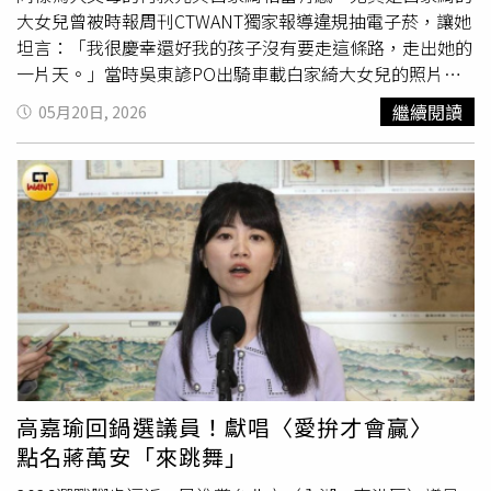
大女兒曾被時報周刊CTWANT獨家報導違規抽電子菸，讓她
頂級巨幕震撼體驗紫禁城的巍峨與滄桑，更可獲得國賓大戲
坦言：「我很慶幸還好我的孩子沒有要走這條路，走出她的
院獨家——「電影主視覺 A3 海報」及第二週特典「孤獨的
一片天。」當時吳東諺PO出騎車載白家綺大女兒的照片，
帝王 A3 海報」。僅此一場，錯過不再！《末代皇帝：4K經
卻被網友發現大女兒手上拿著電子菸，後來重新上傳將電子
典數位修復》電影預告：
繼續閱讀
05月20日, 2026
菸P掉的照片，最終這則貼文整個消失，但還是止不住批評
聲浪。不只吳東諺向大眾道歉，白家綺也直接面對，表示：
「小孩有錯誤的行為，我們都會坐下來好好促膝長談。」白
家綺很欣慰女兒們都走出自己的路。（圖／民視提供）現在
白家綺的大女兒已經20歲，她很欣慰兩個女兒都找到自己的
志向，透露大女兒沒有繼續讀大學，朝美甲業發展，她也金
援了10幾萬元，支持女兒的夢想，而擅長小
提琴
與吉他的二
女兒則考上了北藝大音樂系。談到孫鵬與狄鶯因孫安佐操碎
了心，柯叔元認為家家有本難念的經，他們會有自己的方式
去面對，而身為四個孩子的媽媽，白家綺分享孩子每個年紀
都會有不同的問題，「小孩的每個階段都是新的學習，除了
尊重、保護、陪伴、照顧，每個父母的心都是全心全力在
高嘉瑜回鍋選議員！獻唱〈愛拚才會贏〉
做。」◎提醒您：吸菸有害健康、吸菸害人害己。柯叔元認
點名蔣萬安「來跳舞」
為家家有本難念的經。（圖／民視提供）