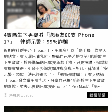
諾會積極運動恢復健康。
4寶媽生下男嬰喊「送脆友80支iPhone
17」 律師示警：99%詐騙
近期在社群平台Threads上，出現多則以「送手機」為誘因
的貼文，有人曬出哺乳照，聲稱自己辛苦拚到第4胎終於生
下男寶寶，於是準備送出80支新款手機，只要按讚、追蹤就
有機會獲得，引發不少網友關注與參與。對此，律師陳宇安
示警，類似手法已經很久了，「99%是詐騙！」有人透過
Threads發文曬出哺乳照，分享自己拚4胎終於生下男寶寶
的喜悅，並表示要送出80支iPhone 17 Pro Max給「脆
友」，強調已經送出45台，只要按讚追蹤即可，說到做到。
繼續閱讀
04月10日, 2026
然而，也有另一個帳號上傳同樣的照片，內容也是努力4
胎、懷上男寶寶，丈夫從店裡準備80支iPhone 17要送給網
友，強調已送出10支手機，只需按讚追蹤、不用額外付錢。