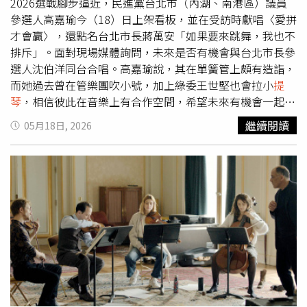
2026選戰腳步逼近，民進黨台北市（內湖、南港區）議員
參選人高嘉瑜今（18）日上架看板，並在受訪時獻唱〈愛拼
才會贏〉，還點名台北市長蔣萬安「如果要來跳舞，我也不
排斥」。面對現場媒體詢問，未來是否有機會與台北市長參
選人沈伯洋同台合唱。高嘉瑜說，其在單簧管上頗有造詣，
而她過去曾在管樂團吹小號，加上綠委王世堅也會拉小
提
琴
，相信彼此在音樂上有合作空間，希望未來有機會一起表
演，替嚴肅政治增添輕鬆氛圍。高嘉瑜還笑說：「蔣萬安如
繼續閱讀
05月18日, 2026
果要來跳舞，我也不排斥。」至於回鍋參選議員，高嘉瑜強
調，民進黨在內湖、南港區沒有分裂本錢，目標是力拚四席
全壘打，替綠營爭取最好成績。