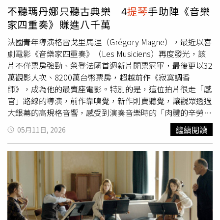
不聽瑪丹娜只聽古典樂 4
提琴
手助陣《音樂
家四重奏》賺進八千萬
法國青年導演格雷戈里馬涅（Grégory Magne），最近以喜
劇電影《音樂家四重奏》（Les Musiciens）再度發光，該
片不僅票房強勁、榮登法國首週新片開票冠軍，最後更以32
萬觀影人次、8200萬台幣票房，超越前作《寂寞調香
師》，成為他的最賣座電影。特別的是，這位拍片很走「感
官」路線的導演，前作靠嗅覺，新作則賣聽覺，讓觀眾透過
大銀幕的高規格音響，感受到演奏音樂時的「肉體的辛勞與
真實感」。《音樂家四重奏》的音樂家只專注在古典音樂世
繼續閱讀
05月11日, 2026
界裡，甚至不知道「瑪丹娜」唱過什麼歌。（圖／海鵬提
供）導演格雷戈里馬涅不僅堅持找齊4名「有演技的正港音
樂家」才開拍，更請出備受推崇的法國配樂大師葛黑格瓦賀
哲（Grégoire Hertzel），創作出全新的弦樂四重奏樂章，
獲得影媒盛讚是「最動人的四重奏」，更獲土耳其伊茲密爾
國際音樂電影節最佳影片大獎。葛瑞格里馬涅拍戲靠感官
《音樂家四重奏》邀4
提琴
手助陣賺進八千萬。（圖／海鵬
提供）格雷戈里馬涅在法國中部勃根地長大。年輕時曾獨自