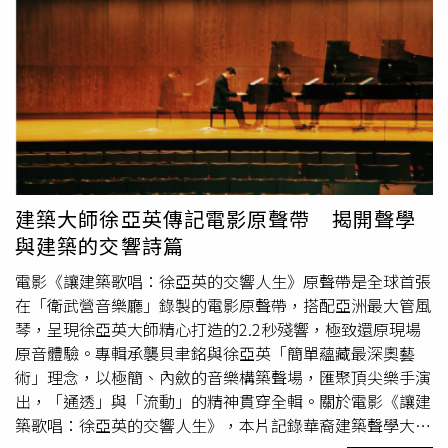
對此，律師陳宇安於臉書粉專「巴毛律師混酥團」指出，
Threads上很多「生小孩要送手機」、「兒子考上律師要送
手機」、「家裡電信行關閉，要便宜賣」、「家裡有高價品
種貓要送養」的貼文，其實這些都是詐騙，「妥妥詐騙！」
陳宇安無奈道，這種手法已經很久了，最近看見新的貼文，
還是有人在下面「+1+1我也要」，「拜託呼籲一下大家，
這是詐騙！這種文章點進去發現新帳號，沒有其他貼文，
99%是詐騙！」文章一出，不少鄉民也紛紛在底下留言，
「自信一點是100%詐騙」、「到底誰會相信阿」、「不
建築大師徐亞英傳記電影原聲帶 揭開聲學
只，還有送雨傘跟免費小
提琴
的」、「也有說要送碗盤的、
與建築的交響詩篇
手工布偶、玩具、書籍等等」、「送脆友怎麼不送親友呢，
哈哈」、「因為下面+1+1有的是同行，在那邊幫忙喊+1，
電影《讓建築歌唱：徐亞英的交響人生》原聲帶是全球首張
讓你覺得我是不是不趕快喊就沒機會了」、「還有賣藍莓
在「衛武營音樂廳」錄製的電影原聲帶，搭配亞洲最大管風
的、酪梨的都是詐騙，上面寫的地址都Google不到」、
琴，呈現徐亞英大師精心打造的2.2秒殘響，極致還原現場
「從這個照片看就知道這個小孩在美國或是加拿大出生」、
原音體驗。專輯承襲貝聿銘與徐亞英「簡單蘊藏最深奧藝
「這張照片用好久了，至少半年了」。
術」理念，以極簡、內斂的音樂構築聲場，匯聚頂尖樂手演
出，「通透」與「流動」的精神貫穿全輯。關於電影《讓建
築歌唱：徐亞英的交響人生》，本片記錄華裔建築聲學大師