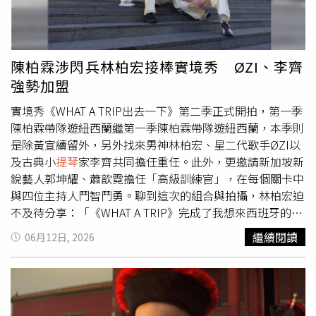
師帶領「樂齡帶動唱拍拍打打歡樂派對」，邀請長輩一起動
看！」 伴隨幽默搞笑的快節奏對白，尼祿與一夥被燈泡吸
手動腳感受健康活力；8月9日（第三天）則由活躍於花蓮的
引搶玩著：「給我、給我、給我！我的！」展現皮克斯獨有
「藝舞蓉舞蹈團（Makakiting）」接力，帶來熱情的原住民
的幽默感與角色魅力，更是把貓的習性真實展露，絕對令讓
舞蹈，展現阿美族語中牽手相連的文化魅力。最令人期待
貓奴們會心一笑。本片由《路卡的夏天》奧斯卡提名導演恩
陳柏霖涉閃兵林柏宏接棒實境秀 ØZI、李齊
的，是連續三天滿滿的好康回饋。參與現場「有獎徵答」與
里科卡薩羅薩編導，他指出本片全面捨棄過往傳統精細的
強勢加盟
闖關集章，不僅能拿限量好禮，每日還將壓軸抽出一組（2
3D寫實風格，轉而採用前所未見的「動態手繪風格」視覺
人）價值約 7,800 元的「山嵐號」觀光列車車票，一人中獎
實境秀《WHAT A TRIP出去一下》第二季正式開拍，第一季
特效，讓每一幀畫面都宛如一幅會流動的義大利傳統油畫，
兩人同行。趁著週末展期，快帶全家大小來世貿一館
陳柏霖帶隊遊紐西蘭繼第一季陳柏霖帶隊遊紐西蘭，本季則
美學全面升級，完美結合文藝復興水都的細膩情感與好萊塢
D208「花蓮‧療癒之境」充飽身心電量，預約下一趟迷人
是除黃宣續留外，另外找來男神林柏宏、星二代歌手ØZI以
最頂尖的動態藝術特效，絕對是皮克斯近年來規模最龐大、
的花蓮慢活之旅！
及古典小
提琴
家李齊共同擔任重任。此外，更邀請新加坡新
情感最豐沛的視覺與聽覺雙重饗宴！《貓的急轉彎》將於
銳藝人郭坤耀、蕭歆霓擔任「高級訓練官」，在每個關卡中
2027年3月登上全台大銀幕。《貓的急轉彎》前導預告：
與四位主持人鬥智鬥勇。聊到這次的組合與拍攝，林柏宏迫
https://youtu.be/YqgvJ1aYIxI
不及待分享：「《WHAT A TRIP》完成了我想來西班牙的夢
想！這裡有深刻的歷史建築、熱情的人民與陽光。這是我們
繼續閱讀
06月12日, 2026
四人第一次合作，黃宣是我們的歡樂擔當，好笑又具備語言
天份，ØZI 是細膩的觀察者，李齊則是西語、歷史及音樂的
專家。」實境秀《WHAT A TRIP出去一下》第二季正式開
拍。（圖／WHAT A TRIP提供）黃宣則透露，西班牙行是目
前兩季以來最累的一次，「李齊是出其不意的冷槍王，林柏