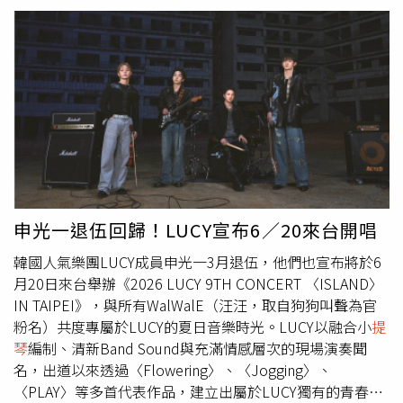
帝》聲名大噪，但當年在台宣傳的時候，用的其實不是「尊
龍」這個藝名，而是他的本名「吳國良」。（圖／甲上提
供）1988年《末代皇帝》在台首映的起點正是台北市西門
大國賓，闊別近40年再度重返歷史原點，引發影迷一開賣便
瘋狂搶票。片商表示此次《末代皇帝：4K經典數位修復》
一般檔期並未在西門大國賓放映，因此明天的深度講堂是
「全台唯一一場重返原點」的限定場，熱愛影史經典與大銀
幕震撼的觀眾務必手刀搶票，把握見證歷史性一刻的最後機
會。《末代皇帝》是英國、義大利、法國與中國跨國製作的
傳奇世紀鉅作。（圖／甲上提供）片商規劃一系列《末代皇
帝》「40週年紀念」大師深度講堂場，日前於光點華山電影
申光一退伍回歸！LUCY宣布6／20來台開唱
館舉辦的首場深度講堂口碑炸裂，資深影評人聞天祥老師在
韓國人氣樂團LUCY成員申光一3月退伍，他們也宣布將於6
現場為影迷帶來了資訊量爆棚的精采解密，更提及當年電影
月20日來台舉辦《2026 LUCY 9TH CONCERT 〈ISLAND〉
在台灣宣傳的時候，用的其實不是「尊龍」這個藝名，而是
IN TAIPEI》，與所有WalWalE（汪汪，取自狗狗叫聲為官
他的本名「吳國良」，後來隨著電影紅遍全球，大家才統一
粉名）共度專屬於LUCY的夏日音樂時光。LUCY以融合小
提
稱呼他為尊龍。名導陳凱歌當年其實在《末代皇帝》籌備期
琴
編制、清新Band Sound與充滿情感層次的現場演奏聞
就深受貝托魯奇器重，甚至在片中親自客串演出「禁衛軍隊
名，出道以來透過〈Flowering〉、〈Jogging〉、
長。（圖／甲上提供）針對不少當代觀眾好奇「為什麼中國
〈PLAY〉等多首代表作品，建立出屬於LUCY獨有的青春感
皇帝全片講英文」的疑問，聞老師精采釋疑：本片其實是英