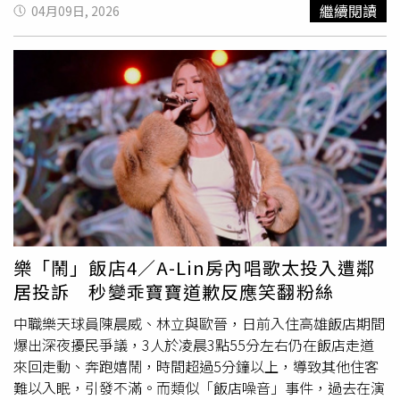
「徐亞英」，一甲子的聲音追尋。他長年與貝聿銘、法蘭克
繼續閱讀
04月09日, 2026
·蓋瑞等多位普立茲克獎得主建築大師合作，參與近百座文
化場館設計，代表作包括羅浮宮金字塔、盧森堡愛樂音樂
廳、高雄衛武營國家藝術文化中心（晚年最滿意之作）。透
過走訪經典建築與工地現場，揭示聲學如何融合物理、音樂
與建築，讓空間成為承載情感的容器，呈現他對聲音美學與
空間和諧的極致追求。電影《讓建築歌唱：徐亞英的交響人
生》專輯版本由林弘韜重新混音。（圖／環球音樂提供）在
徐亞英大師生前極其重要的作品之一，衛武營音樂廳錄製的
紀錄片《讓建築歌唱：徐亞英的交響人生》原創音樂，錄音
條件近乎奢華，亦是一場直擊內心的聲音體驗：近兩千個座
位的音樂廳中，錄製從掌心大小的丁夏鈴到亞洲最大管風琴
的音色。專輯以僅三個音構成的極簡主題，透過內斂音樂語
樂「鬧」飯店4／A-Lin房內唱歌太投入遭鄰
彙建構完整聲響空間。原聲帶匯集臺灣多位重要樂手，包括
居投訴 秒變乖寶寶道歉反應笑翻粉絲
與徐亞英共同建構衛武營管風琴的劉信宏、高雄市交響樂團
定音鼓首席陳又誠、單簧管首席莊維霖、台江管樂團團長許
中職樂天球員陳晨威、林立與歐晉，日前入住高雄飯店期間
永慶，以及鋼琴家與作曲家林弘韜，與電影中全球頂尖樂手
爆出深夜擾民爭議，3人於凌晨3點55分左右仍在飯店走道
的演出交織成完整樂音。專輯亦收錄法國大
提琴
家Cyrille
來回走動、奔跑嬉鬧，時間超過5分鐘以上，導致其他住客
Tricoire於徐亞英設計的白遼士歌劇院的錄音。電影聲音於
難以入眠，引發不滿。而類似「飯店噪音」事件，過去在演