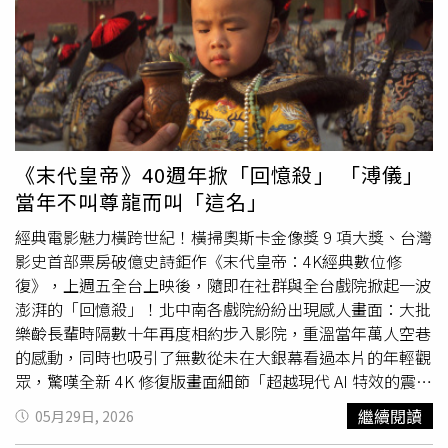
宏是解題王者與無敵智將，ØZI 則是活力四射的氣氛擔當，
我就像個話匣子停不下來的狂人」。ØZI笑喊像是在演逃生
電影，「兩位新加坡訓練官中，郭坤耀像進擊的巨人真人
版，蕭歆霓則是每天駕馭我們臭男生的陽光幼稚園班導！」
曾在西班牙就讀音樂學院的古典小
提琴
家李齊這次擔任團隊
語言擔當：「身為曾在此留學過的主持人，看到南部濃厚阿
拉伯風味的建築與最道地的佛朗明哥音樂，感觸良多。這四
《末代皇帝》40週年掀「回憶殺」 「溥儀」
人組合各有千秋，林柏宏冷靜聰明，是體力與腦力最值得信
當年不叫尊龍而叫「這名」
賴的，黃宣精神百倍，ØZI充滿想法與安全感。」
經典電影魅力橫跨世紀！橫掃奧斯卡金像獎 9 項大獎、台灣
影史首部票房破億史詩鉅作《末代皇帝：4K經典數位修
復》，上週五全台上映後，隨即在社群與全台戲院掀起一波
澎湃的「回憶殺」！北中南各戲院紛紛出現感人畫面：大批
樂齡長輩時隔數十年再度相約步入影院，重溫當年萬人空巷
的感動，同時也吸引了無數從未在大銀幕看過本片的年輕觀
眾，驚嘆全新 4K 修復版畫面細節「超越現代 AI 特效的震
撼」，不少年輕人在影廳內聽到音樂大師坂本龍一哀戚的交
繼續閱讀
05月29日, 2026
響樂響起時，更不禁潸然淚下。尊龍（左）因主演《末代皇