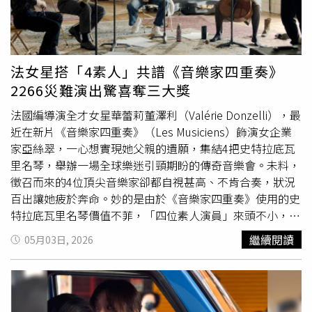
駕駛一艘帆船，從法國西部出發、橫跨大西洋前往巴西。他
帶著攝影機，拍攝一位落魄歌手憑藉體力與毅力的躲債旅
程，完成第一部電影《海上24小時》。從此他的創作便航行
在感官之上。第二部電影《寂寞調香師》，便以「嗅覺」探
法女星搭「4素人」共譜《音樂家四重奏》
索香氛世界，吸引艾曼紐德芙（Emmanuelle Devos）等知
2266災難演出驚喜奪三大獎
名影星助陣，獲得極大成功，從此聲名大噪。馬涅之後更以
「聽覺」拍攝第三部電影《音樂家四重奏》（Les
法國編導演全才女星華蕾莉董澤利（Valérie Donzelli），最
Musiciens），劇情描述女富豪亞絲翠（華蕾莉董澤
近在新片《音樂家四重奏》（Les Musiciens）飾演女企業
利 Valérie Donzelli飾）剛獲得四把17世紀義大利
提琴
。她
家亞絲翠，一心想實現她父親的遺願，集結4把史特拉底瓦
想實現已故企業家父親的夢想，將這些價值連城的史特拉底
里名琴，舉辦一場全球樂迷引頸期盼的傳奇音樂會。未料，
瓦里小
提琴
，組建一個四重奏樂隊，舉辦一場深具里程碑意
徵召而來的4位頂尖音樂家卻都自視甚高、不肯合奏，狀況
義的音樂會。《音樂家四重奏》的電影音樂，完全出自配樂
百出讓她疲於奔命。妙的是由於《音樂家四重奏》使用的史
大師音樂葛黑格瓦賀哲（Grégoire Hertzel）之手。飾演四
特拉底瓦里名琴價值不菲，「四位素人演員」來頭不小，全
重奏成員的「演員」，則都是正港的音樂家。就連飾演「作
都是專業音樂家。這群現實中的頂尖
提琴
手，得在鏡頭前假
繼續閱讀
05月03日, 2026
曲家」的演員弗雷德里克皮耶羅（Frédéric Pierrot），本身
裝「合奏極差」災難演出，卻常會因為演奏得「太順」而慘
就是熱愛爵士樂的單簧管手。有趣的是，這些音樂家們常只
遭導演葛瑞格里馬涅（Grégory Magne）喊卡。但當他們認
專注在古典音樂世界裡，甚至到了偏執的地步，有人甚至從
真拉出「業餘演出」時，「2266」的表現製造現場歡樂笑
不知道「瑪丹娜」唱過什麼歌。但他們演出《音樂家四重
果。法國喜劇女星華蕾莉董澤利在《音樂家四重奏》豪砸