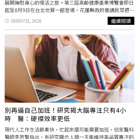
展開撫慰身心的慢活之旅。第三屆高齡健康產業博覽會即日
起至8月9日在台北世貿一館登場，花蓮縣政府邀請民眾把握
週末最後兩天，前往「花蓮‧療癒之境」集章闖關、抽山嵐
繼續閱讀
08月07日, 2026
號觀光列車車票。(圖片提供／花蓮縣政府)跨界樂聲揭開序
幕，徐榛蔚勾勒「療癒之都」願景本次由花蓮縣政府精心打
造的「花蓮‧療癒之境」主題展區是首日最大亮點！開幕活
動熱鬧非凡，特別邀請跨界樂團「草黎貓」打破音樂疆界，
以東方琵琶的清脆弦音融合西方大
提琴
的渾厚呢喃，象徵花
蓮自然與人文和諧共鳴，宛如微風拂過縱谷與海浪拍打岸
際，花蓮縣長徐榛蔚與前立法院長王金平都到場力挺，為活
動揭開優雅序幕。前立法院長王金平(右)分享曾在花蓮服役
的回憶，並肯定花蓮結合觀光、休閒與醫療發展，打造療癒
旅遊新亮點。圖右花蓮縣長徐榛蔚。(圖片提供／花蓮縣政
府)前立法院長王金平致詞時回憶，早年曾在花蓮服役並居
住過一個多月，深刻體會到花蓮壯闊山海的得天獨厚，直言
別再逼自己加班！研究揭大腦專注只有4小
「花蓮人非常有福氣」。他特別讚賞縣長徐榛蔚帶領縣府團
時 醫：硬撐效率更低
隊，成功將觀光、休閒與醫療產業結合，將花蓮打造成身心
靈的療癒寶地。王金平期盼，未來能進一步將花蓮推廣至國
現代人工作生活節奏快，忙起來還可能需要加班，但家醫科
際，吸引國內外旅客前來觀光、醫療與長住，讓花蓮成為全
醫師李思賢指出，有研究顯示人類一天能維持高品質專注的