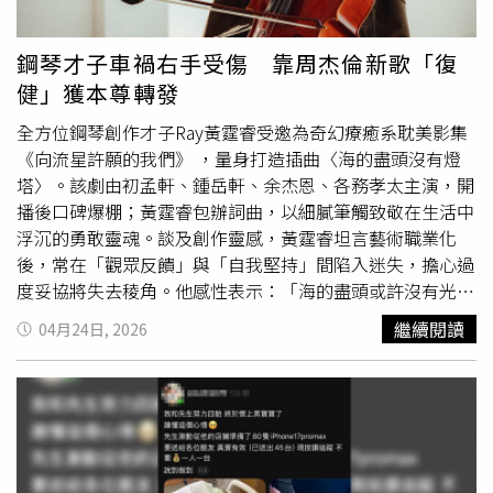
Janet Hsieh》。（圖／ba&sh）此外，她還主持三立《請
世界吃桌》的紐約場：「這真的好有趣哦！很難想像可以在
鋼琴才子車禍右手受傷 靠周杰倫新歌「復
時代廣場這麼有代表性的一個地方，分享台灣文化、食物給
健」獲本尊轉發
外國人，我真的覺得好感動！我沒有太大壓力，他們要我主
持我就主持，要我去後場拿盤子給客人，我就去幫忙端盤
全方位鋼琴創作才子Ray黃霆睿受邀為奇幻療癒系耽美影集
子，我是最輕鬆的服務生跟主持人。」而她近年長住美國，
《向流星許願的我們》 ，量身打造插曲〈海的盡頭沒有燈
在好萊塢試鏡、從零開始，Janet說：「就算試鏡沒中也是
塔〉。該劇由初孟軒、鍾岳軒、余杰恩、各務孝太主演，開
一個學習的過程，等到市場變好、或者我更成熟了、或者大
播後口碑爆棚；黃霆睿包辦詞曲，以細膩筆觸致敬在生活中
家開始認識我了，也許有一天可以跟我的偶像布萊德彼特
浮沉的勇敢靈魂。談及創作靈感，黃霆睿坦言藝術職業化
（Brad Pitt），奧斯卡影帝影后麥可B喬丹（Michael b
後，常在「觀眾反饋」與「自我堅持」間陷入迷失，擔心過
Jordan）、楊紫瓊合作。」
度妥協將失去稜角。他感性表示：「海的盡頭或許沒有光，
只有漫無邊際的浪與不願放棄的自己。」為了呈現真實的掙
繼續閱讀
04月24日, 2026
扎感，錄音時他特別保留沙啞與不穩定的氣息，用「不完美
的音準」詮釋成長的破碎美學。此外，副修大
提琴
的黃霆睿
也首次在新歌MV中展現琴藝，讓同事驚呼：「原來你深藏
不露！」他近期因被闖紅燈車輛擦撞，造成右手韌帶和肌肉
受傷，連拿麥克風都受影響，但黃霆睿仍保持幽默，透露會
用周杰倫的新歌自主復健，更意外獲得本尊轉發鼓勵，更承