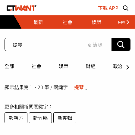
跳至主要內容區塊
下載 APP
最新
社會
娛樂
財經
⊗ 清除
全部
社會
娛樂
財經
政治
顯示結果第 1 ~ 20 筆 / 關鍵字「
提琴
」
更多相關新聞關鍵字：
鄭朝方
新竹縣
新專輯