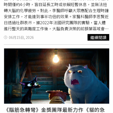
球知名的「身心靈聖地」。花蓮縣長徐榛蔚表示，現代人生
時間僅約4小時，盲目延長工時或依賴短暫休息，並無法扭
活離不開手機，但有多久沒有真正放下手機、重新感受自己
轉大腦的化學疲勞。對此，李醫師呼籲大眾應配合生理時鐘
的身體與周遭環境，她提到，從走進「花蓮．療癒之境」時
安排工作，才能達到事半功倍的效果。家醫科醫師李思賢近
聽見的音樂開始，就希望透過聲音引導大家放慢腳步、調息
日透過社群表示，據2022年法國研究團隊的實驗，當人體
身心，並從眼、耳、口、鼻、身等五感出發，串聯身體力、
進行整天的高難度工作後，大腦負責決策的前額葉區域會累
修復力、食養力、安心力與連結力等「五力」體驗，呼應花
積特定的代謝廢物，直接阻礙神經運作。這也是為何到了下
繼續閱讀
06月15日, 2026
蓮長期推動的「吃在地、用在地」，以及天地人共生、食療
午，人們往往傾向做出簡單的抉擇，而非進行複雜的思考。
養身的生活理念。她也希望，民眾透過展場中的山海沉浸體
除此之外，研究還發現，即便採取「工作50分鐘、休息10
驗、在地飲食、自然香氛與交流空間，重新找回被忙碌生活
分鐘」的節奏長達7小時，認知效率依然會顯著下降，且在
拉走的感受力與療癒力，體會「當下就是幸福」，更懂得珍
工作結束休息4小時後，大腦功能仍無法完全恢復。除了代
惜自己與家人。徐榛蔚最後也向大家喊話，現在就買張車票
謝物的堆積，大腦在清醒時也受到每90至100分鐘一次的生
到花蓮，親自走進山海與日常，重新感受返璞歸真的簡單幸
理節律影響，會定期進入低效期。李醫師提到，這種「打
福。走進「花蓮．療癒之境」時聽見的音樂開始，就希望透
烊」機制並非靠意志力就能克服，若一味坐在位置上硬撐，
過「眼、耳、口、鼻、身」五感體驗，帶領民眾放慢步調，
不僅無法提升產值，大腦內負責注意力的區域血流量還會隨
感受花蓮慢活療癒的生活哲學。(圖片提供／花蓮縣政府)打
之降低，導致表現全面下滑。相較之下，世界頂尖的小
提琴
開任意門秒飛花蓮！五力闖關集好禮走進展區，宛如打開任
家、鋼琴家、數學家與程式設計師，每日的高品質工作上限
意門一秒置身花蓮山海。現場推出超好玩的「集章五力體
也都落在4小時內，證實了「少一點，好一點」的效率哲
驗」闖關活動，只要完成身體力、修復力、安心力、連結力
學。面對大腦的生理限制，李醫師建議，應將每日最重要的
《腦筋急轉彎》金獎團隊最新力作《貓的急