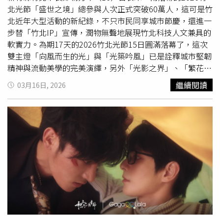
依法裁罰2,000元。然而，蔡郁璇並未因此收斂，甚至在庭
北光節「盛世之境」總參與人次正式突破60萬人，這可是竹
上辯稱是因屋齡老舊導致。台北地院最終判決禁止在夜間製
北近年大型活動的新紀錄，不只市民同享城市節慶，還進一
造超標音量，且須需連帶賠償鄰居一家20萬元。關於陳晨
步替「竹北IP」宣傳，潤物無聲地展現竹北科技人文兼具的
威、林立、歐晉，3人在3月24日凌晨4點左右，於高雄入住
軟實力。為期17天的2026竹北光節15日圓滿落幕了，這次
飯店的客房走道上大聲喧嘩，讓房客難以入眠。對此，樂天
雙主燈「向風而生的光」與「光築吟風」已是詮釋城市堅韌
桃猿球團回應本刊表示：「球團已即時展開內部調查，在確
精神與流動美學的完美演繹，另外「光影之界」、「繁花盛
認事實後依據球團規定進行了處分。3位選手也已深刻反
世」、「馳光樂園」、「幻遊之棚」及「旋木市集」五大展
繼續閱讀
03月16日, 2026
省，承諾未來不會再犯類似行為。我們誠摯向受影響的人道
區更結合聲學、光學與機械動力，提供了沉浸式的五感饗
歉。球隊亦會加緊督促球員，並實施相關培訓以提升他們的
宴。新竹縣竹北市長鄭朝方（圖）回顧光節籌備過程直呼艱
意識。」
辛，但能擦亮「竹北IP」他大呼值得。（圖／翻攝自竹北市
公所媒體群組）公所官員回顧，從開幕期間水上音樂會就不
同凡響，當時找來了大
提琴
家張正傑與竹北在地學童同框演
出，現場同步推出限量「刺刺公仔」及「銀翼之馬」琉璃天
馬小提燈，大量民眾慕名而來搶著收藏，另外期間限定的
「聖光騎士」馬術體驗活動也十分吸引人，在在都替元宵增
添節慶趣味，而最後一周假日天氣晴更是「拉尾盤」，讓欣
賞人次一舉突破60萬大關。 鄭朝方則指出，竹北光節在策
展思維上是持續突破，像是首度引入了科技水幕作品「光築