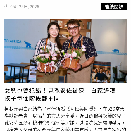
性音樂風格。成員兼具演奏實力與舞台魅力，每一次演出都
國、義大利、法國與中國跨國製作的世紀鉅作，並非好萊塢
繼續閱讀
05月25日, 2026
以高度完成度Live與溫暖能量深深打動觀眾，也讓他們逐步
電影，大導伯納多貝托魯奇是以面向全球的宏大國際電影語
成為韓國新生代代表性樂團之一。LUCY台北場售票資訊曝
言來詮釋，正如影史經典《真善美》發生在奧地利、《屋頂
光。（圖／ K-MONSTAR、MYSTIC STORY提供）LUCY上周
上的
提琴
手》發生在俄國卻全片講英文一樣，片中的中文被
連續兩天登上韓國KSPO DOME舉辦單獨演唱會，此次
刻意當作「環境音效」處理，有意義的對白則由英文承載，
《2026 LUCY 9TH CONCERT 〈ISLAND〉 IN TAIPEI》將於
完全不減損其極致的藝術成就。聞天祥老師更揭露了一個極
6月20日（六）晚間六點於國立臺灣大學綜合體育館登場。
少人注意到的影史彩蛋：名導陳凱歌當年其實在《末代皇
凡購票WalWalE皆可獲得限定明信片、HI-BYE及隨機手寫
帝》籌備期就深受貝托魯奇器重，甚至在片中親自客串演出
字小卡等，亦將抽出4：20合照、簽名拍立得與簽名海報等
「禁衛軍隊長」，在溥儀年少想衝出紫禁城時，在大門前高
限定福利。《2026 LUCY 9TH CONCERT 〈ISLAND〉 IN
喊「關門！」的那位高大軍官正是他。這場西方頂尖團隊的
TAIPEI》門票已於ibon售票系統正式開賣，也可透過全台7-
現場洗禮，更被影迷趣稱為陳凱歌後來拍出影史顛峰《霸王
11 ibon機台及ibon網站購票。
別姬》前「最強的傳奇實習」。聞老師也感性剖析，片尾最
經典的「蟋蟀罐」，其實就是溥儀靈魂的化身，貝托魯奇用
女兒也曾犯錯！見孫安佐被逮 白家綺嘆：
極其輕盈、舉重若輕的筆觸，為這位末代天子顛沛流離的一
孩子每個階段都不同
生畫下最溫柔的句點。為了致敬這部台灣影史首部破億的傳
柯叔元與白家綺為了宣傳新戲《阿松與阿暖》，在520當天
奇作品迎向40週年，片商與西門町國賓大戲院鉅院廳特別規
舉辦記者會，以插花的方式分享愛，近日孫鵬與狄鶯的兒子
劃「極致大銀幕體驗與深度講堂場」，即將於明日（5/30）
孫安佐因涉犯槍砲管制條例等罪嫌，遭法院裁定羈押禁見，
週六隆重登場，聞天祥老師將以「末代皇帝如何成為影史傳
同樣為人父母的柯叔元與白家綺相當有感，尤其是白家綺的
奇」為主題深入剖析。現場觀眾除了能以 1988 年首映地的