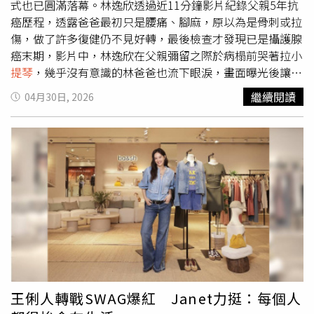
彌足珍貴，榮獲奧斯卡最佳動畫片提名，勇奪安錫國際動畫
式也已圓滿落幕。林逸欣透過近11分鐘影片紀錄父親5年抗
影展水晶獎最佳影片。《書店裡的影像詩：停駐與穿越》將
癌歷程，透露爸爸最初只是腰痛、腳麻，原以為是骨刺或拉
在中山73「首輪藝術電影」放映。（圖／海鵬提供）
傷，做了許多復健仍不見好轉，最後檢查才發現已是攝護腺
癌末期，影片中，林逸欣在父親彌留之際於病榻前哭著拉小
提琴
，幾乎沒有意識的林爸爸也流下眼淚，畫面曝光後讓大
批網友鼻酸。林逸欣在父親病榻前哭著拉小
提琴
，幾乎失去
繼續閱讀
04月30日, 2026
意識的林爸爸也流下眼淚，畫面讓不少網友鼻酸。影片中最
令人動容的一幕，就是林逸欣在父親病榻前拉起小
提琴
。她
邊拉邊哭，用自己最熟悉的音樂陪伴爸爸走完最後一段路。
當時林爸爸已幾乎沒有意識，卻仍流下眼淚，讓在場家人情
緒潰堤，也讓影片曝光後許多網友跟著落淚。林逸欣在社群
發文表示，父親是在2021年5月開始出現腰痛、腳麻等症
狀，起初全家都以為是骨刺、拉傷或一般神經問題，因此嘗
試各種復健治療，但狀況始終沒有改善。後來進一步檢查，
才確診為攝護腺癌末期，且癌細胞已轉移至骨頭，當時醫師
一度評估剩下約3至5年時間。林逸欣說，就在家人還陷入驚
慌失措時，父親已經開始積極安排治療，這5年來，林逸欣
只要時間允許，就盡可能回台南陪伴父親，也用影像記錄一
王俐人轉戰SWAG爆紅 Janet力挺：每個人
家人相處的日常。為了不留下遺憾，林逸欣去年8月也趕在