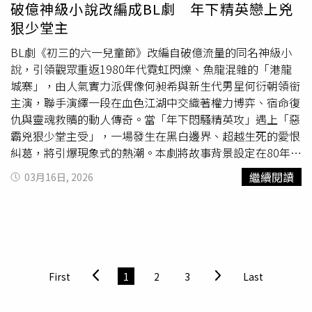
吟風」就打破傳統實體燈組框架，裡頭光影與水霧的結合更
破億神級小說改編成BL劇 年下精英戀上兇
在空間中呈現虛實交錯的動態視覺饗宴，還有人氣互動裝置
狠少堂主
「水漂」結合了感測科技與聲光效果，參與者只要簡單地互
動就可在水面與光影之間塑造意想不到的變化，在在都讓現
BL劇《初三的六一兒童節》改編自破億流量的同名神級小
場駐足民眾直呼驚奇，成功地將科技元素昇華為可親近的全
說，引領觀眾重返1980年代霓虹閃爍、魚龍混雜的「港龍
齡公共藝術。竹北光節遊人如織，17天一舉突破了60萬人
城寨」，由人氣實力派偶像何昶希與新生代男星何衍朝領銜
次參與，可謂竹北地區近年最「吸客」的活動。（圖／翻攝
主演，聯手演繹一段在血色江湖中交織著權力博弈、宿命復
自竹北市公所媒體群組）鄭朝方續指，2026年光節也吸引
仇與靈魂救贖的動人傳奇。當「年下悶騷精英攻」遇上「惡
不少攝影名家捕捉美好吉光片羽，像是「光影魔術師」許釗
霸兇狠少堂主受」，一場發生在黑白邊界、超越生死的愛恨
滂就留下不少極具藝術溫度的影像紀實，歡迎大家搜尋關鍵
糾葛，將引爆現象式的熱潮。本劇將故事背景設定在80年代
字逛逛，在網上也能被驚艷。他強調，從裝置結構、燈光設
黑幫橫行、警界腐敗的「港龍城寨」，城寨裡唯一的大學生
繼續閱讀
03月16日, 2026
計到整體視覺語彙，竹北光節都以原創與品質作為核心，長
「年下悶騷精英攻」何初三，原本只想奮力讀書、離開這片
期累積下來已逐步建立「竹北IP」城市美學風格，未來會持
泥淖，卻因黑幫的計畫，被副堂主「惡霸兇狠少堂受」夏六
續以高品質的策展與公共藝術，深化竹北這座城市的文化能
一強行拉入局中。隨著陰謀與權力暗潮洶湧，兩人從被迫合
量。
作到並肩復仇，一個是腹黑深情的金融操盤手，一個是野性
溫柔的黑道紅棍，在這座無法無天的城寨裡，他們在黑白邊
緣相愛，殺出一條生存血路。《初三的六一兒童節》由何昶
First
1
2
3
Last
希、何衍朝主演。（圖／GagaOOLala提供）本劇在選角上
極具野心，兩位新生代男星不僅自帶高顏值，更將在劇中迎