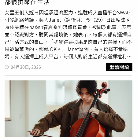
都很拚命在生活
父親還在世時補辦婚禮。林逸欣去年8月趕在父親還在世時
補辦婚禮，林爸爸拄著拐杖陪女兒走上紅毯，成為珍貴回
女星王俐人近日因坦承經濟壓力，進駐成人直播平台SWAG
憶。當時林爸爸雖因病痛行動不便，仍拄著拐杖陪女兒走上
引發網路熱議。藝人Janet（謝怡芬）今（29）日出席法國
紅毯，親手把她交給另一半。這段婚禮畫面當時已感動不少
時裝品牌在ba&sh春夏系列媒體鑑賞會，被問及此事，表示
人，未料癌細胞後來又轉移到肺部與肝臟。林逸欣表示，醫
並不認識對方，聽聞其處境後，她表示，每個人都有選擇自
師曾說，以攝護腺癌病人臨床狀況來看，轉移到肺臟與肝臟
己生活方式的自由，「我覺得這如果是妳自己的選擇，而不
相當罕見，「但它就是發生了。」父親為了爭取更多陪伴家
是被逼著做的，那就 OK。」Janet舉例，有人選擇不當媽
人的時間，這些年花了許多金錢、體力與意志力接受各種治
媽，有人選擇上成人平台，每個人對於生活都有選擇權利，
療。她哽咽表示，自己曾經忍不住想，是不是因為她一直叫
「我覺得那是妳的自由，妳可以去選擇。如果當事人不會覺
繼續閱讀
04月30日, 2026
爸爸加油，爸爸才為了不讓她失望而不願放棄。後來她終於
得這個是什麼問題，那我覺得還好啊。」她分享，自己剛來
對父親說，雖然真的很捨不得，但如果覺得累了、想休息也
台灣時，沒有工作，為了生活，她就去教英文、教小
提琴
，
沒關係，「我們已經用盡全力奮戰到最後一刻了，我們沒有
什麼能賺錢就接，「我也是到處去找工作，不是每個人都這
輸。」林逸欣也深情寫下，能成為爸爸的女兒，就已經是她
麼的幸運，可以馬上找得到工作，我覺得每個人就是很拚命
這輩子最大的成就。這段紀錄父親抗癌歷程的影片，除了在
地想要生活，重點就是 it has to be your choice。」她的全
她社群平台公開，也在林爸爸告別式上播放，讓粉絲看了心
新旅遊節目《Get away with Janet Hsieh》將在5月推出，
疼，表示「看了真的忍不住哭」、「爸爸一定以妳為榮」、
是她跟20年沒聯絡的高中同學合作的：「我回到美國的時
「你們已經很努力了」。
候，發現他是做很極端、很冷區域例如阿拉斯加的的紀錄
片，也得過好幾座艾美獎，而我也主持了20年，就決定一起
一個節目。」Janet將推出全新旅遊節目《Get away with