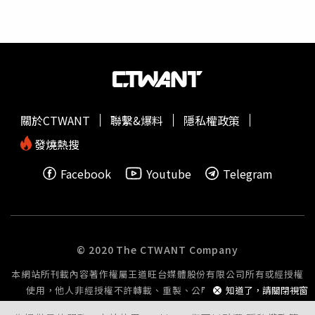
來極具顛覆性的反差演出。飾演何初三的何昶希，展現了從
人氣偶像到「高冷」精英的蛻變。他透過選秀節目《青春有
你》以男團UNINE成員出道，近年積極轉型演員。此次他
將演繹從單薄清白的大學生，一步步黑化成長為在黑白兩道
運籌帷幄的「金融精英」。另一位男主角何衍朝則反轉演繹
「兇狠少堂受」夏六一，這位2000年出生的音樂高材生畢
業於星海音樂學院，精通唱歌與小
提琴
，以往形象陽光，此
關於CTWANT
聯繫&爆料
隱私權政策
次卻大膽化身為兇悍、卻在潛意識中極度渴望光明的黑幫副
堂主。自2020年參演《穿越火線》嶄露頭角以來，他在多
發燒熱搜
部作品中累積豐富經驗，其乾淨的少年感與夏六一這個「在
Facebook
Youtube
Telegram
黑暗中舔舐傷口的黑幫副堂主」形成強烈而迷人的「反差
萌」。
© 2020 The CTWANT Company
本網站所刊載內容著作權屬王道旺台媒體股份有限公司所有或經授權
使用，他人非經授權不許轉載、重製、公開播送或公開傳輸。
知道了，請關閉視窗