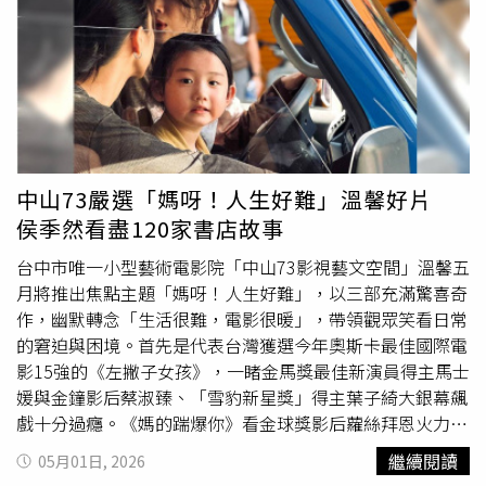
奏》卻說服力十足，片中每個樂手的手部特寫，都是真實的
4.2億擊敗其他名琴買家。（圖／海鵬提供）華蕾莉董澤利
演奏，就連挑剔的法國影媒，都盛讚這群正港音樂家演出了
2012年曾以成名作《親愛的別哭》，代表法國角逐奧斯卡
「獨一無二、直擊情感的音樂饗宴」。導演馬涅在電影《音
最佳外語片。隔年她與前夫傑瑞米艾肯（Jérémie Elkaïm）
樂家四重奏》藏有許多值得細細品味的內容。甚至在拍攝現
演出浪漫喜劇《親你跟我這樣做》（Hand In Hand）更大
場對細小聲音（如琴弓摩擦聲、腳步聲）的執著，還被演員
受觀眾喜愛。2015年，董澤利單飛執導《非一般床邊故
們吐嘲有「強迫症」。這部笑淚交織的電影《音樂家四重
事》（Marguerite et Julien）更獲選第68屆坎城影展競賽
奏》，劇情不僅關於音樂，更是關於一群「不完美的人」如
片。之前除在巴黎市政音樂學院演出戲劇，她其實都靠在麵
何透過藝術找到彼此的故事。4個音樂家角色和劇本、配樂
包打工維生，直到遇見前夫艾肯才轉拍電影，兩人一度是生
中山73嚴選「媽呀！人生好難」溫馨好片
的完美融合，除助該片榮獲「失去的周末電影俱樂部」電影
活與工作的好夥伴，作品常展現強烈的女性觀點，細膩刻畫
侯季然看盡120家書店故事
獎最佳群體演出、最佳配樂及最佳外語片等三座大獎。馬涅
人與人之間的情感連結，曾榮獲威尼斯影展及法國凱薩獎等
也因此片榮獲馬拉加法國電影節最佳導演獎。《音樂家四重
最佳劇本獎。華蕾莉董澤利（右2）演出《音樂家四重奏》
台中市唯一小型藝術電影院「中山73影視藝文空間」溫馨五
奏》將於本周五（15日）起全台上映。
勇奪最佳群體演出3大獎。（圖／海鵬提供）華蕾莉董澤利
月將推出焦點主題「媽呀！人生好難」，以三部充滿驚喜奇
在新片《音樂家四重奏》飾演女企業家亞絲翠，一心想集結
作，幽默轉念「生活很難，電影很暖」，帶領觀眾笑看日常
四位優秀音樂家、組成「弦樂四重奏」：第一位小
提琴
家喬
的窘迫與困境。首先是代表台灣獲選今年奧斯卡最佳國際電
治（馬修史賓諾西 飾）桀驁不馴、十分固執;第二位小
提琴
影15強的《左撇子女孩》，一睹金馬獎最佳新演員得主馬士
家彼得（丹尼爾葛利特斯基 飾）個性溫和，卻是一位盲
媛與金鐘影后蔡淑臻、「雪豹新星獎」得主葉子綺大銀幕飆
人，並和大
提琴
家莉絲（瑪琳維亞勒 飾）有著坎坷的感情
戲十分過癮。《媽的踹爆你》看金球獎影后蘿絲拜恩火力全
過去。中
提琴
家阿波琳（艾瑪拉維耶 飾）不僅最年輕，還
開，超神演繹在理智與崩潰之間拉扯的當代母親，以心理驚
繼續閱讀
05月01日, 2026
是擁有70萬粉絲的超級網紅。亞絲翠想整合專橫跋扈的他
悚的黑色喜劇風格拆解母職神話。《29號公路》則由日本國