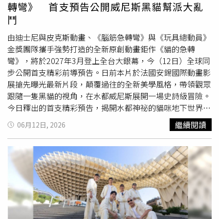
與食養力等挑戰，就能獲得小石花質感環保袋等專屬限量好
工作精準分配。多數人的認知高峰落在起床後的前3到4小
轉彎》 首支預告公開威尼斯黑貓幫派大亂
禮。為推廣無負擔的健康生活，展區特別引進「岱宇國際」
時，此時前額葉最清醒，適合用來做複雜決策、寫作或學習
鬥
提供的智能站坐兩用橢圓健身機。其低衝擊、護關節的平滑
新知；至於下午的低效期，則建議安排回信、資料整理、開
踩踏設計，搭配專屬 APP 紀錄，讓各年齡層民眾都能輕鬆
會等不費腦力的機械式行政庶務，順應身體的節律來運作。
由迪士尼與皮克斯動畫、《腦筋急轉彎》與《玩具總動員》
享受暢快運動的樂趣，現場掃描 QR Code 前往官網，還能
最後李醫師強調，「真正的休息」與「睡眠品質」才是維持
金獎團隊攜手強勢打造的全新原創動畫鉅作《貓的急轉
將更多實用健康資訊帶回家。漫步其中，迎面而來的療癒氣
專注力的根本；讓大腦卸載的有效方式是散步、閉目養神或
彎》，將於2027年3月登上全台大銀幕，今（12日）全球同
息更是另一大驚喜。現場瀰漫著由「阿原」特別打造的專屬
午睡，而滑手機接收新資訊反而會帶來更多刺激，無法達到
步公開首支精彩前導預告。日前本片於法國安錫國際動畫影
花蓮香，靈感取自立霧溪，蘊含檜木、紫羅蘭與迷迭香，讓
放鬆效果。另外，早起時大腦注意力區域的血流量，直接決
展搶先曝光最新片段，顛覆過往的全新美學風格，帶領觀眾
每一次呼吸都像漫步於雲霧繚繞的山谷，從嗅覺直接啟動修
定了當天的專注額度，因此想要改善專注力，與其調整工作
跟隨一隻黑貓的視角，在水都威尼斯展開一場史詩級冒險。
復力。只要掃描 QR Code 加入阿原官方 LINE 好友，再加
方法，不如先有好的睡眠品質。
今日釋出的首支精彩預告，揭開水都神祕的貓咪地下世界，
碼送專屬香氛卡與旅用皂等驚喜好康。「花蓮‧療癒之境」
由馬克魯法洛獻聲的主角黑貓「尼祿」，以及金獎男星勞倫
繼續閱讀
06月12日, 2026
展區規劃五力闖關體驗，結合山海意象、健康互動裝置、在
斯費許朋擔綱黑幫老大「洛可」，生存在極度迷信且滿是運
地食養及自然香氛，吸引大批民眾排隊參與。(圖片提供／
河的威尼斯，不會游泳的牠欠下貓界黑幫老大的巨額債務，
花蓮縣政府)名家沙龍與週末派對接力，天天壓軸抽山嵐號
也意外與來到威尼斯的年輕街頭小
提琴
家瑪雅結為夥伴。他
展期連續三天登場的「名家沙龍」場場精彩，邀請花蓮縣政
們將一同穿梭在隠密運河、屋頂與古老宮殿間，展開一場尋
府衛生局長朱家祥、熟齡網紅「金剛老爹」、知名專欄作家
找生命意義的靈魂旅程。預告也呈現了貓咪黑幫笑料百出的
劉維公、高山森林基地創辦人馬中原等多位重量級講者，從
經典審問互動，黑幫老大洛可氣勢凌人地質問：「實話招
健康旅遊到自然療癒，持續帶領大家探索樂活新玩法。週末
來，鮪魚在哪？」尼祿則無辜大喊：「洛可，不是我幹的！
的舞台同樣活力滿滿：8月8日（第二天）由派對有氧雅盈老
你弄錯貓了！」 隨後更被威脅：「快說，否則下場就很難