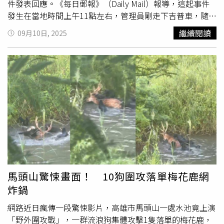
件發表回應。《每日郵報》（Daily Mail）報導，這起事件
發生在當地時間上午11點左右，管理員剛走下吉普車，隨即
遭到獅群撲咬。現場遊客見狀尖叫呼救，眼睜睜看著掠食者
繼續閱讀
09月10日, 2025
將管理員壓倒，且不斷
撕咬
人體。包括多名動物園工作人員
在內的旁觀者，只能鳴笛試圖驅散獅群，但效果有限。官方
人員持槍趕到後，獅子才散開，但管理員已被咬至骨頭外
露，送醫後宣告死亡。動物園工作人員最終將獅子驅離，並
關閉自駕遊覽區，地上仍留有血跡。目擊者表示，當時一頭
獅子先從背後抓住管理員往地上拖，隨後又有三、四頭獅子
加入
撕咬
，持續約15分鐘，現場眾人不知如何幫忙，只能鳴
喇叭與呼喊求救。目擊者補充，起初他以為這是管理員熟悉
的獅群行為，認為獅子是在「擁抱他」，因此沒有人靠近。
類似事件在國際上亦曾發生。今年4月，烏克蘭馬里烏波爾
動物園一名管理員，誤入白色孟加拉虎圈舍，被雌虎Lucy
撕
咬
頭部致死。當時同事也險些遭攻擊，目睹整個過程。目
馬頭山驚悚畫面！ 10狗圍攻落單梅花鹿網
前，曼谷Safari World尚未對此次攻擊事件發表評論。
炸鍋
網路近日瘋傳一段驚悚影片，高雄市馬頭山一處水池竟上演
「野外圍攻戰」，一群流浪狗集體攻擊1隻落單的梅花鹿，