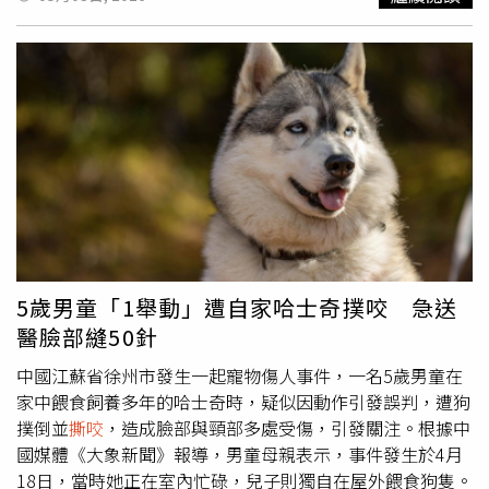
歲，但人生經歷比許多人一輩子還精彩，「有些人活到90
作，過程中沒有犬隻受傷，而這些影片似是前妻在爭取女兒
歲，都未必能體驗他經歷過的一切。」據了解，這也是冰川
撫養權時提供給社工的資料，被刻意剪輯後流出。不過，陳
國家公園自1998年以來，時隔28年再度發生致命熊襲案
姓飼主也承認處置方式不當，也為此事致歉，強調自己的本
件。園區上一次與熊相關的傷人事件，則是在2025年8月，
意不是要傷害犬隻。苗栗縣政府則說明，有民眾於4月1日提
當時並未造成死亡。
供檢舉影像，畫面涵蓋112年至114年間，時間分別為112年
8月及114年6月、7月、8月共4段紀錄，相關影像內容顯
示，飼主對犬隻有拖行、牽繩鞭打、丟擲物品及腳踢等行
為，已逾越合理管教範圍。縣府動物防疫所指出，此案件行
為並非單一事件，而是長期累積之影像事證。另於114年12
月，行為人家屬曾向台中市動物保護機關通報相關「誤傷」
情形，並由當地機關依法裁處。動防所表示，115年1月19
日首度前往現場查核，當時犬隻外觀及臨床狀況未見明顯異
5歲男童「1舉動」遭自家哈士奇撲咬 急送
常；4月2日再度現勘，針對新增檢舉影片進行回溯調查，犬
醫臉部縫50針
隻健康情形仍未出現異狀。經勘驗綜合影像內容與行為態樣
研判，相關管教方式已具持續性與不當性，違反《動物保護
中國江蘇省徐州市發生一起寵物傷人事件，一名5歲男童在
法》第5條規定，因此在4月28日完成裁罰並命限期改善。
家中餵食飼養多年的哈士奇時，疑似因動作引發誤判，遭狗
考量到動物安全及後續照護風險，動防所於5月2日再次進場
撲倒並
撕咬
，造成臉部與頸部多處受傷，引發關注。根據中
查核，除逐隻掃描晶片，並由獸醫師進行初步健康檢查。為
國媒體《大象新聞》報導，男童母親表示，事件發生於4月
避免犬隻持續暴露於不當對待環境，已依《行政執行法》第
18日，當時她正在室內忙碌，兒子則獨自在屋外餵食狗隻。