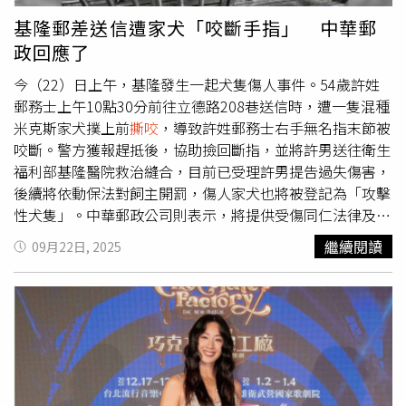
死，當局還在現場尋找可能的第三隻狗。警方也證實，過去
基隆郵差送信遭家犬「咬斷手指」 中華郵
曾接獲有關這兩隻狗的攻擊舉報，多名鄰居坦言，早就避免
政回應了
經過卡斯提歐住家前的路段。當地執法單位提醒民眾，若發
現具攻擊性犬隻，應立即通報動物管制單位或當地警局處
今（22）日上午，基隆發生一起犬隻傷人事件。54歲許姓
理。整起攻擊事件發生於家門車道，過程長達數分鐘。（圖
郵務士上午10點30分前往立德路208巷送信時，遭一隻混種
／翻攝自X，@KHOU）
米克斯家犬撲上前
撕咬
，導致許姓郵務士右手無名指末節被
咬斷。警方獲報趕抵後，協助撿回斷指，並將許男送往衛生
福利部基隆醫院救治縫合，目前已受理許男提告過失傷害，
後續將依動保法對飼主開罰，傷人家犬也將被登記為「攻擊
性犬隻」。中華郵政公司則表示，將提供受傷同仁法律及醫
療協助，並指派主管前往慰問。據了解，許姓郵務士今日上
繼續閱讀
09月22日, 2025
午10點30分在立德路巷內一戶民居送掛號信，當請屋主出
來簽收時，因屋主不在家無人應答，然而住宅卻衝出一隻米
克斯混種犬，撲向許男並瘋狂
撕咬
。許男在混亂中伸手阻
擋，右手無名指末節因此遭米克斯混種犬咬斷，傷可見骨。
警消獲報到場後，立刻將許男緊急送往衛生福利部基隆醫院
搶救，並在現場尋獲許男斷指，一併送醫縫合。在外科醫師
進行傷口清創後，已將斷指接回，後續轉往基隆長庚治療，