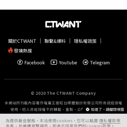
忘記這些食物的味道，進而將「人類」與「食物」連繫在一
起，增加牠們主動靠近人類聚集地與人發生衝突的可能性。
此外，北海道狩獵協會砂川分部的分部長在受訪時指出，從
他的觀點來看，登山者在沒有配備獵槍或著獵人陪伴的狀態
下踏入熊的棲息範圍，可以說是相當魯莽的行為。他以北海
道電力公司為例，指出當北海道電力公司的工作人員要到輸
關於CTWANT
聯繫&爆料
隱私權政策
電線路下方巡視時，為了應對熊隻，被要求「一定要有獵人
隨行」。這代表他們是以「那裡會有熊出沒」為前提去安排
發燒熱搜
作業的。這名資深獵人也分享，如果在野外不幸真的遭遇熊
Facebook
Youtube
Telegram
的時候，要注意「千萬不能大喊『喂』（『おーい』，讀
音：歐－－依）」，因為棕熊本身也會發出同樣的叫聲，如
果人類發出同樣的喊叫，反而可能主動把熊呼喚來。因此要
明確使用人類的語言，如『滾開』之類進行驅趕。此外，他
也會特別提醒年輕的獵人和當地警察，「不可以透過按喇叭
© 2020 The CTWANT Company
或是放煙火等巨大聲響驅逐熊」，因為過去曾經發生過有人
本網站所刊載內容著作權屬王道旺台媒體股份有限公司所有或經授權
企圖按汽車喇叭把熊嚇跑，結果反而激怒熊直接打破車窗，
使用，他人非經授權不許轉載、重製、公開播送或公開傳輸。
知道了，請關閉視窗
把他從駕駛座拉出來咬死的事件。「因為當熊陷入驚慌時，
你會完全無法預測牠的行動。」這名分部長強調：「重點是
為提供最佳服務，本站使用cookies，您可以點選
隱私權政策
不要嘗試刺激或驚嚇棕熊，而是冷靜觀察棕熊前進的方向，
查看，若繼續瀏覽網頁，即表示同意我們的cookies政策。