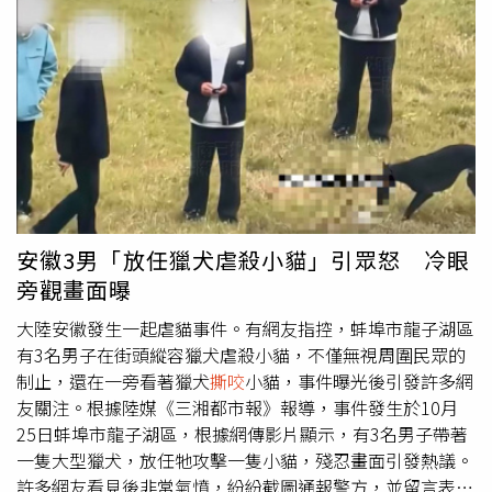
極熊阻斷了貝斯特通往建築物的路徑，並直接衝向他，而第
一隻北極熊隨後也加入攻擊，瞬間他遭到雙熊
撕咬
。當時有
目擊者透過車庫門窗發現貝斯特遭北極熊攻擊，立刻呼喚其
他工作人員。待野生動物監測員趕抵，使用12號霰彈槍發射
非致命警報彈，迫使兩隻熊離開，但其中一隻再次回頭試圖
攻擊眾人，最終他們不得不開槍將其擊斃。調查報告中也表
示，貝斯特有接受過北極熊安全訓練，但部分課程文件缺
失。貝斯特母親考克斯（Shelly Cox）公開為兒子抱不平，
若工作單位能採取更多安全措施，例如設置圍欄及具警報功
能的動態感測器，或許能避免這場悲劇。據了解，貝斯特原
安徽3男「放任獵犬虐殺小貓」引眾怒 冷眼
被派往布雷沃特島執行後勤工作，但因等待安全審核，期間
旁觀畫面曝
暫擔任燃料槽清潔員。報告也提到，在過去七十年中，無論
是貝斯特任職的公司或前身DEW Line計畫，從未發生北極
大陸安徽發生一起虐貓事件。有網友指控，蚌埠市龍子湖區
熊攻擊人導致傷亡事件。對此，公司發言人表示，由於政府
有3名男子在街頭縱容獵犬虐殺小貓，不僅無視周圍民眾的
調查報告尚未完成，公司無法對事件評論，但強調「非常重
制止，還在一旁看著獵犬
撕咬
小貓，事件曝光後引發許多網
視所有員工的安全與福祉，並對持續受到此悲劇影響的每個
友關注。根據陸媒《三湘都市報》報導，事件發生於10月
人表達關懷」。
25日蚌埠市龍子湖區，根據網傳影片顯示，有3名男子帶著
一隻大型獵犬，放任牠攻擊一隻小貓，殘忍畫面引發熱議。
許多網友看見後非常氣憤，紛紛截圖通報警方，並留言表示