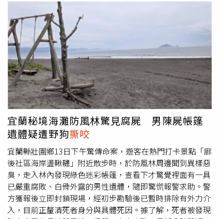
宜蘭秘境海灘防風林驚見腐屍 男陳屍帳篷
遺體疑遭野狗
撕咬
宜蘭縣壯圍鄉13日下午驚傳命案，遊客在熱門打卡景點「廍
後社區海岸盪鞦韆」附近散步時，於防風林周邊聞到異樣惡
臭，走入林內發現綠色迷彩帳篷，查看下才驚覺裡面有一具
已嚴重腐敗、白骨外露的男性遺體，隨即驚慌報警求助。警
方獲報後立即封鎖現場，經初步勘驗後已暫時排除有外力介
入，目前正釐清死者身分與具體死因。據了解，死者被發現