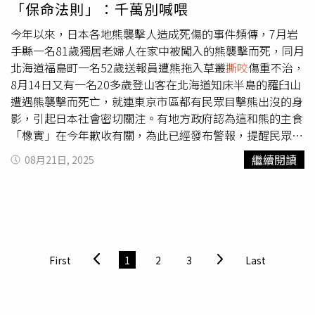
「保命法則」：千萬別喊喂
今年以來，日本各地熊襲擊人造成死傷的事件頻傳，7月岩
手縣一名81歲獨居老婦人在家中被闖入的熊襲擊而死，同月
北海道福島町一名52歲送報員遭熊拖入草叢
撕咬
傷重不治，
8月14日又有一名20多歲登山客在北海道知床半島的羅臼山
遭遇熊襲擊而死亡，就連東京市區都有民眾目擊熊出沒的身
影，引起日本社會密切關注。有地方政府認為這和熊的主食
「橡實」在今年歉收有關，為此已經發布警報，提醒民眾務
必提高警覺。此外，還有資深獵人在接受採訪時，分享了不
繼續閱讀
08月21日, 2025
幸遭遇熊時的保命訣竅。根據日媒《NEWSポストセブン》
（NEWS Post Seven）報導，在事發之後曾有資深獵人指
出，曾見過有人從車上開窗用食物餵野生熊。這名獵人痛
斥：「這種行為非常不好，當地人絕對不會做這種事，只有
是觀光客才會這麼做！」事實上，北海道2022年4月在《自
然公園法》便有新增規定：「接近棕熊或是餵食棕熊，將處
First
1
2
3
Last
罰金30萬日圓」（約新台幣6.2萬元）。至於這麼做的原
因，是因為聰明的野生動物，是透過進食來學習食物的味
道，因此當牠們吃過人類投餵的食物或遺棄的垃圾，就不會