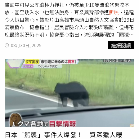
畫面中可見公鹿雖極力掙扎，仍被至少10隻流浪狗緊咬不
放，甚至跳入水中也無法脫身，耳朵與背部慘遭
撕咬
，過程
令人怵目驚心。該影片由高雄市馬頭山自然人文協會於29日
清晨發布，協會指出，居民冒險介入才將狗群驅離，但梅花
鹿最終狀況仍不明，協會憂心指出，流浪狗展現的「圍獵行
為」令人擔憂，若有一天被攻擊的換成人類，後果恐不堪設
繼續閱讀
08月30日, 2025
想。當地居民透露，這群流浪狗平時就會追逐路人，為了安
全，許多人已經改變運動路線，影片曝光後，網友議論紛
紛，有人批評拍攝者「為何不下去救鹿？」也有人反駁：
「你下去救看看，連成年梅花鹿都掙脫不了，你覺得你跑得
掉嗎？」還有網友指出：「改天就換登山客了」、「高雄永
安老翁被狗咬死的新聞才剛發生！」不少人認為，這起事件
凸顯流浪狗問題的嚴重性，呼籲政府應積極處理，不要等到
有人受害才亡羊補牢。
日本「熊襲」事件大爆發！ 資深獵人曝