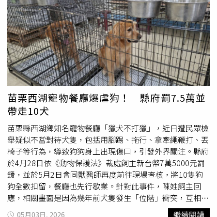
他身上的傷勢與遭熊
撕咬
攻擊的痕跡高度吻合，目前正式驗
屍結果尚未公布，相關單位仍持續調查事發原因與涉事熊隻
動向。安東尼的父親亞瑟波里歐（Arthur Pollio）受訪時悲
痛表示，兒子在遇害前曾打電話給他，但因未接通而留下語
音留言。「他一邊爬山一邊喘著氣，還很興奮地跟我分享今
天看到的風景與旅程，最後跟我說『愛你』。」亞瑟坦言，
如今再聽這段錄音，內心幾乎崩潰。父親透露，安東尼當時
正進行為期兩週的公路旅行，與朋友抵達蒙大拿後便分開行
苗栗西湖寵物餐廳爆虐狗！ 縣府罰7.5萬並
動，由他獨自前往冰川國家公園探險。亞瑟形容兒子是個
帶走10犬
「無所畏懼的人」，本身還是經驗豐富的獵人，對野外環境
與熊類習性並不陌生，因此推測，兒子很可能是遭到特別兇
苗栗縣西湖鄉知名寵物餐廳「獵犬不打獵」，近日遭民眾檢
猛的熊隻從背後偷襲，才會完全來不及反應。報導指出，安
舉疑似不當對待犬隻，包括用腳踢、拖行、拿牽繩鞭打、丟
東尼畢業於中佛羅里達大學餐旅管理相關科系，除了是虔誠
椅子等行為，導致狗狗身上出現傷口，引發外界關注。縣府
的天主教執事，也熱愛重機與戶外冒險，平時會在教堂講
於4月28日依《動物保護法》裁處飼主新台幣7萬5000元罰
道，並曾在全美多個國家公園參與步道清理工作。在踏上這
鍰，並於5月2日會同獸醫師再度前往現場查核，將10隻狗
趟「最後旅程」前，他的足跡早已遍及大峽谷國家公園、黃
狗全數扣留，餐廳也先行歇業。針對此事件，陳姓飼主回
石國家公園、大提頓國家公園、飢餓岩州立公園以及拉什莫
應，相關畫面是因為幾年前犬隻發生「位階」衝突，互相
撕
爾山國家紀念公園等知名景點。亞瑟感嘆，兒子雖然只有33
咬
情況相當激烈，他為了即時分開狗狗，才會採取較大動
繼續閱讀
05月03日, 2026