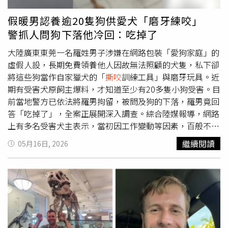
讓我死」，被緊急送往醫院搶救。院方透露，男童體內血液
幾乎流乾，雖傷勢穩定但仍未脫離險境；由於男童左腿傷勢
假暖男認養逾20隻狗供愛犬「磨牙練咬」
過重已進行截肢。伯南布科州鯊魚事件監測委員會
警抓人問狗下落他冷回：吃掉了
（CEMIT）指出，兩起事故的受害者皆居住在勒西菲市郊，
且受襲海域沿岸其實都設有醒目的鯊魚出沒警示牌，提醒民
大陸廣東東莞一名羅姓男子涉嫌在網路包裝「愛狗家庭」的
眾該海域容易發生襲擊事件及應避免下水時段。雖然政府並
虛假人設，長期免費領養他人因故無法照顧的犬隻，私下卻
未對這兩處沙灘下達絕對禁泳令，但附近的特定危險區域早
將這些狗當作自家獵犬的「
撕咬
訓練工具」與磨牙玩具。近
已實施禁止泳客下水。
期有受害犬原飼主爆料，才知道至少有20多隻小狗受害。目
前當地警方已依法將羅男拘留，被問及狗的下落，羅男竟回
答「吃掉了」，全案正展開深入調查。綜合陸媒報導，網路
上有多名受害犬主表示，當初因工作變動等因素，百般不捨
才替愛犬尋找新歸宿。其中一名受害人王小姐（化名）透
繼續閱讀
05月16日, 2026
露，羅男剛領養時還會每天分享犬隻近況，不料，才過了1
個月，卻告知她「狗走丟了」，隨即封鎖所有聯絡方式。直
到1年後，王小姐意外在短影音平台上，看見羅男帳號發布
的殘忍虐狗影片，才驚覺愛犬早已遭遇不測，讓她陷入無盡
的自責與失眠，「做夢都是狗狗被咬的畫面，牠流了好多
血」。從多名受害人提供的蒐證影片顯示，羅男的影音平台
帳號內充斥多段令人毛骨悚然的血腥畫面，畫面中可見一隻