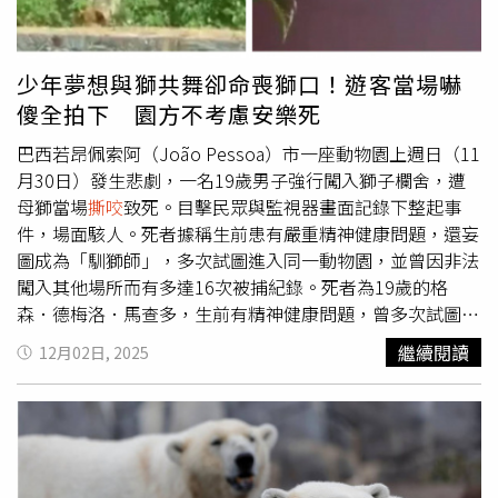
柯比坦言，他過去曾見這些狗攻擊其他動物，但從未想過竟
會對人下手。「我不認為他們會想到這樣的事會發生，」他
說，「我相信這不是故意的。只是人們養了動物，應該更妥
少年夢想與獅共舞卻命喪獅口！遊客當場嚇
善地繫好牽繩。這次的悲劇，他們一定比任何人都更痛
傻全拍下 園方不考慮安樂死
心。」另一名住在街對面的鄰居麗貝卡亞當斯（Rebecca
Adams）指出，案發後她聽到女屋主悲痛地哭喊「我的寶
巴西若昂佩索阿（João Pessoa）市一座動物園上週日（11
寶」，整個社區籠罩在震驚與悲痛中。她透露，這些比特犬
月30日）發生悲劇，一名19歲男子強行闖入獅子欄舍，遭
時常從圍欄中逃脫，在街上追逐其他動物，包括貓與狗，但
母獅當場
撕咬
致死。目擊民眾與監視器畫面記錄下整起事
沒想到竟會釀成如此慘劇。塔拉荷馬動物控制部門目前已將
件，場面駭人。死者據稱生前患有嚴重精神健康問題，還妄
仍存活的犬隻帶回收容。
圖成為「馴獅師」，多次試圖進入同一動物園，並曾因非法
闖入其他場所而有多達16次被捕紀錄。死者為19歲的格
森．德梅洛．馬查多，生前有精神健康問題，曾多次試圖接
近野生動物。（圖／翻攝自X，@CPreparado）根據英國
繼續閱讀
12月02日, 2025
《太陽報》（The Sun）與美國《People》報導，死者為19
歲的格森．德梅洛．馬查多（Gerson de Melo
Machado），當天他翻越約六公尺高的圍牆後，攀上一棵樹
進入動物欄舍。畫面中可見他正從樹上滑下時，母獅「莉奧
娜」（Leona）立刻衝上前將他拉下，接著在樹叢間發生激