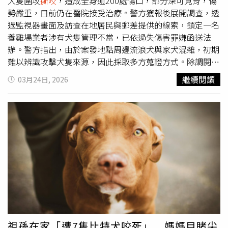
犬隻圍攻
撕咬
，造成全身逾200處傷口，部分深可見骨，傷
勢嚴重，目前仍在醫院接受治療。警方獲報後展開調查，透
過監視器畫面及訪查在地居民與郵差提供的線索，鎖定一名
養雞場業者涉有犬隻管理不當，已依過失傷害罪嫌函送法
辦。警方指出，由於案發地點周邊流浪犬與家犬混雜，初期
難以辨識攻擊犬隻來源，因此採取多方蒐證方式。除調閱路
口監視器外，也訪談熟悉當地環境的郵差，藉由其長期觀察
繼續閱讀
03月24日, 2026
犬隻習性與活動範圍，協助區分具攻擊性的犬隻，逐步縮小
調查範圍。經比對監視畫面及多名村民指證，警方認定一名
養雞場業者所飼養的犬隻疑似混入攻擊群中。儘管該業者到
案後否認犬隻涉案，但警方認為其管理存在疏失，仍依法將
其移送偵辦。此外，警方也發現該地區過去曾發生其他犬隻
攻擊事件，相關被害人已完成筆錄並提出告訴。受害的陳姓
婦人目前仍住院治療，由於傷口數量多且深，傷勢復原情況
嚴峻，已接受4次清創手術。院方表示，因患者傷口持續出
現感染情形，為協助控制病情並促進癒合，將提供5次高壓
氧治療，以提升復原機會。警方強調，飼主對犬隻負有管理
責任，若放任犬隻傷人，將涉及刑事責任。本案已移送彰化
地檢署偵辦，後續將由檢方釐清責任歸屬。同時，動保單位
祖孫在家「遭7隻比特犬咬死」 媽媽目睹尖