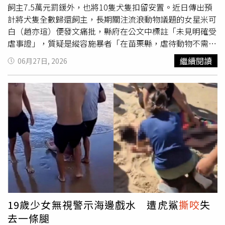
飼主7.5萬元罰鍰外，也將10隻犬隻扣留安置。近日傳出預
計將犬隻全數歸還飼主，長期關注流浪動物議題的女星米可
白（趙亦瑄）便發文痛批，縣府在公文中標註「未見明確受
虐事證」，質疑是縱容施暴者「在苗栗縣，虐待動物不需要
付出代價，也不必負責」。從相關畫面可以看到，陳姓飼主
繼續閱讀
06月27日, 2026
除了對狗狗賞巴掌外，更拿椅子丟狗、用腳連續踹狗數十
下，而前員工也爆料，陳姓飼主會把狗綁起來丟向牆壁，害
得狗狗嚇到失禁。事後陳姓飼主坦承處置方式不當，自己的
本意並非傷害犬隻，只是為了阻止犬隻互相
撕咬
，過程中沒
有狗狗受傷。苗栗縣政府後續依照《動物保護法》裁罰7.5
萬元，並扣留安置10隻狗狗。然而，日前傳出縣府評估將
10隻犬隻歸還飼主，縣長鍾東錦在議會接受質詢時表示，是
否沒入還是要依法處理，認為影片中飼主「不是很明顯
踹」，丟椅子等動作不是真的打狗，且「飼主沒有很用力，
不是由上往下，而是平平的踢，丟椅子也是輕輕的，不是
砸」。鍾東錦也提到，曾與飼主商量是否沒入犬隻，但飼主
不肯，而犬隻屬於飼主的私人財產，如果強制沒入恐有訴訟
19歲少女無視警示海邊戲水 遭虎鯊
撕咬
失
問題。對此，米可白26日在臉書發文指出，巴掌打、椅子
去一條腿
砸、用腳踹、刀子捅，甚至拖去撞牆，這些都有影片佐證，