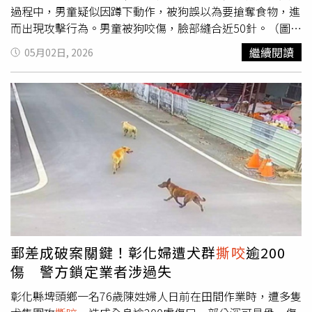
36條採取緊急安置措施，將現場犬隻全數扣留，先行送至苗
過程中，男童疑似因蹲下動作，被狗誤以為要搶奪食物，進
栗縣動物保護教育園區（收容所）安置，並視醫療量能分批
而出現攻擊行為。男童被狗咬傷，臉部縫合近50針。（圖／
安排至特約動物醫院進行血液、影像及行為壓力評估。苗栗
大象新聞）事故發生後，男童臉部與頸部遭嚴重咬傷，緊急
繼續閱讀
05月02日, 2026
縣政府強調，動物保護案件將依事證嚴謹認定，不以外觀是
送醫接受手術治療，其中臉部傷口縫合近50針。經醫療處置
否有明顯傷勢為唯一判斷標準。後續將依醫療檢查及行為評
後，目前已出院返家，但後續仍需回診追蹤復原狀況。男童
估結果，釐清犬隻受傷與受壓情形，如符合相關要件，將依
母親指出，雖然孩子目前傷口已無明顯疼痛，但臉部留下疤
法辦理沒入及後續安置，持續維護動物福祉。
痕的可能性高，且心理層面也受到影響，現在只要看到體型
較大的狗隻，就會出現明顯恐懼反應。至於咬人的哈士奇，
男童母親表示已被「處理」。
郵差成破案關鍵！彰化婦遭犬群
撕咬
逾200
傷 警方鎖定業者涉過失
彰化縣埤頭鄉一名76歲陳姓婦人日前在田間作業時，遭多隻