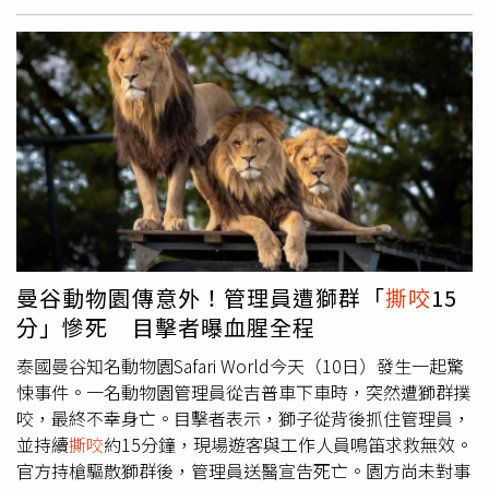
鹿還受困大排中，細看才發現其前腿已骨折。高雄市動保處
表示雖已將梅花鹿已救起治療，不過馬頭山協會希望政策跟
法令要跟上，否則淺山的野生動物保護成效一定崩解。（圖
／馬頭山協會提供）協會立即通報動保處救援，不僅擔心該
頭梅花鹿是否還有機會重返山林，更但對於近日梅花鹿遭追
趕事件頻傳感到「生氣又無奈」，除感謝動保處救援外，更
點出主管機關仍無法提出有效措施，不僅動保人力無法負
荷，強調遊蕩犬對野生動物的威脅與殺傷力超乎想像，政策
跟法令再不給力，淺山的野生動物保護成效一定崩解，呼籲
政府應提出遊蕩犬貓有效管理措施與作為，鴕鳥心態和鄉愿
永遠無法解決問題。對此高雄市動保處回應，該頭梅花鹿已
曼谷動物園傳意外！管理員遭獅群「
撕咬
15
被救起，目前已送動物醫院診療及暫先安置中，會持續針對
分」慘死 目擊者曝血腥全程
馬頭山等地點加強浪犬捕捉，同時針對馬頭山周邊區域宣導
禁止餵養行為，避免浪犬群聚，造成生態危害。
泰國曼谷知名動物園Safari World今天（10日）發生一起驚
悚事件。一名動物園管理員從吉普車下車時，突然遭獅群撲
咬，最終不幸身亡。目擊者表示，獅子從背後抓住管理員，
並持續
撕咬
約15分鐘，現場遊客與工作人員鳴笛求救無效。
官方持槍驅散獅群後，管理員送醫宣告死亡。園方尚未對事