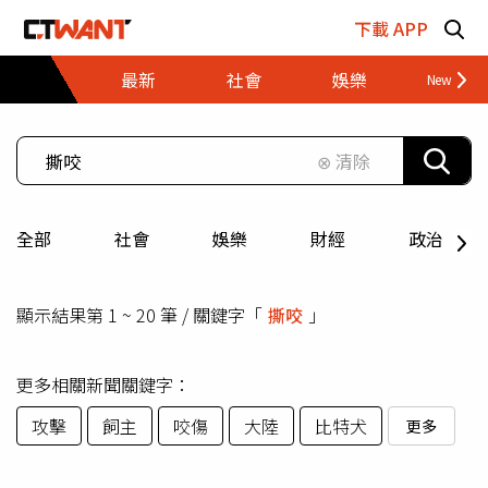
跳至主要內容區塊
下載 APP
最新
社會
娛樂
財經
⊗ 清除
全部
社會
娛樂
財經
政治
顯示結果第 1 ~ 20 筆 / 關鍵字「
撕咬
」
更多相關新聞關鍵字：
攻擊
飼主
咬傷
大陸
比特犬
更多