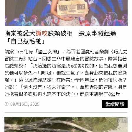
但斷指功能是否受到影響，仍待進一步觀察。事後，警方通
報動物保護防疫所至現場處置，後續將受理許男所提過失傷
害告訴，並通知飼主到案說明，不過飼主至今始終未現身。
目前傷人的米克斯混種犬被基隆動保所收容，經調查發現該
條家犬並未植入晶片，飼主明顯疏於管理，已違反《動物保
隋棠被愛犬
撕咬
臉頰破相 還原事發經過
護法》，最高可處1萬5000元罰鍰，而該條家犬也被登錄為
「自己惹毛牠」
「攻擊性犬隻」，未來若要外出，必須由成年人陪同，繫上
最長1.5公尺的牽繩並強制配戴嘴套，否則飼主恐再面臨最
隋棠15日化身「鎏金女神」，為百老匯魔幻音樂劇《巧克力
高15萬元的重罰。中華郵政公司表示，將會提供受傷的許姓
冒險工廠》站台。回想生命中最難忘的冒險故事，隋棠指著
郵務士法律及醫療協助，並指派主管前往慰問。郵政公司也
右臉頰說：「我這邊的酒窩是我家的狗挖的，因為我想要測
已將野狗經常出沒點通報地方動保處，同時提醒投遞同仁經
試牠可以多久不用呼吸，牠就生氣了，翻身起來把我的臉撕
過時提高警覺。
爛。」這段恐怖經歷發生在隋棠小學四年級，問她後悔嗎？
她說：「倒也沒有，我太好奇了。」至於近期的冒險，則是
她抱著很多衣服再也穿不下的決心，健身重訓胖了8公斤，
隋棠說：「完全是冒身材的險，大家都知道我是凱渥出來
繼續閱讀
09月16日, 2025
的，公司裡的model一個比一個瘦，那時候標榜要能夠穿下
最小號的衣服，才有資格走上台。」後來她成功轉型演員，
卻在事業如日中天時出嫁，今年剛好是結婚十週年、生了3
胎，問她當年的決定是否很冒險？隋棠說：「不算，因為這