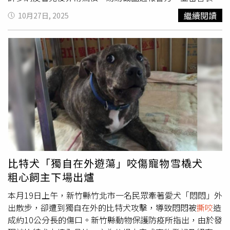
「太過分了，必須嚴懲」、「離譜！哪裡有這樣教的」、
繼續閱讀
10月27日, 2025
「不是所有養狗的人都有愛心，有些人真的有病」、「還給
他們打碼嗎」、「為什麼要給施虐者打碼」、「這3人還需
要打碼？難保日後也會造成對社會危害的事情」。對此，當
局27日證實，近日接獲大量通報，警方已立案調查，並呼籲
民眾不要再轉傳原始影片。根據當地法律規定，禁止個人飼
養烈性犬，凡違反規定飼養大型犬、烈性犬，將沒收犬隻並
處以人民幣3000元（約新台幣1.2萬元）以下罰款。
比特犬「獨自在外遊蕩」咬傷寵物雪橇犬
粗心飼主下場出爐
本月19日上午，新竹縣竹北市一名民眾牽著愛犬「悶悶」外
出散步，卻遭到獨自在外的比特犬攻擊，導致悶悶被
撕咬
造
成約10公分長的傷口。新竹縣動物保護防疫所指出，由於發