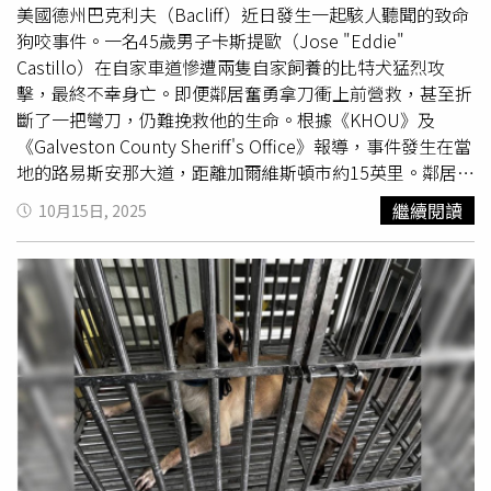
事比特犬經獸醫師判斷應屬混種比特犬，但已有攻擊事實，
美國德州巴克利夫（Bacliff）近日發生一起駭人聽聞的致命
顯具高度公共安全風險，因此將該犬隻將登記為比特犬並終
狗咬事件。一名45歲男子卡斯提歐（Jose "Eddie"
身列管。全案並以飼主違反《動物保護法》飼養比特犬未登
Castillo）在自家車道慘遭兩隻自家飼養的比特犬猛烈攻
記報備、比特犬無防護獨自出入公共場所或公眾得出入之場
擊，最終不幸身亡。即便鄰居奮勇拿刀衝上前營救，甚至折
所、疏縱犬隻使其他動物遭受傷害，分別開罰53000元、
斷了一把彎刀，仍難挽救他的生命。根據《KHOU》及
30000元、3000元，併處行政罰鍰86000元。動保所表示，
《Galveston County Sheriff's Office》報導，事件發生在當
將持續追查該飼主家中之寵物防逃措施、寵物絕育等應盡責
地的路易斯安那大道，距離加爾維斯頓市約15英里。鄰居耶
任，若再次發生犬隻疏縱、危害他人生命、身體、自由或財
穌艾斯康提塔（Jesus Excontitta）目擊整起攻擊過程，形
繼續閱讀
10月15日, 2025
產，將可能同時面臨雙倍罰鍰及犬隻沒入之裁處。此外，動
容現場「血跡斑斑，令人震驚」。艾斯康提塔表示，事發時
保所也將加強轄內比特犬管理，並要求落實絕育工作與安全
卡斯提歐試圖阻止兩隻狗追咬路過的高爾夫球車乘客，沒想
防護，確保其不再繁殖或危害公共安全。也呼籲民眾若發現
到狗反而轉而攻擊他本人。艾斯康提塔衝上前以彎刀刺擊狗
野生比特犬或非法飼養比特犬者，請直接撥打「1959」動
隻，一度令其中一隻狗鬆口，但攻擊仍未終止。他回憶：
保專線，動保所將盡速派員處理。
「他在哭，在哀求，我只能一直刺、一直劃……那隻狗死咬
不放。」艾斯康提塔的妹妹沙恩史塔瑞特（Shaine
Starrett）則在混亂中撥打911報警，表示哥哥已經換了第
二把刀，但狗依然不放手。最終，加爾維斯頓郡警長辦公室
一名員警趕抵現場，並在確認其中一隻狗仍咬住主人的手臂
後，果斷開槍將狗擊斃。卡斯提歐隨後被送往清湖醫院，經
搶救後仍宣告不治。報導指出，這兩隻比特犬其後皆被安樂