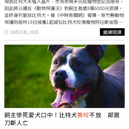
現該比特犬未植入晶片、亦為依規未完成寵物登記及絕育，
因此將以違反《動物保護法》對飼主裁處8萬6000元罰鍰，
並終身列管該比特犬。據《中時新聞網》報導，新竹縣動物
保護防疫所19日接獲1起疑似比特犬咬傷寵物阿拉斯加雪橇
犬之案件，經查肇事犬隻自家中脫逃後，無人伴同在外遊
繼續閱讀
10月21日, 2025
蕩，並咬傷另一飼主牽繫散步中之寵物阿拉斯加雪橇犬。動
保所20日至該飼主家中查核肇事犬隻實際飼養情形，經查該
犬隻未植入晶片、未完成寵物登記及絕育，且犬隻照片上傳
經「農業部禁止飼養或輸入比特犬外觀辨識系統」確認為
「比特犬」。飼主則向動保所表示，不知該犬為比特犬，自
2013年拾獲起飼養迄今，已為12歲老齡犬。飼主又稱，犬
咬事件是因日前地震，使門框鬆動無法緊閉，導致犬隻逃
脫，單獨遊蕩在外，實有疏漏。他在發現當下即修繕鐵門防
止犬隻再次逃逸，且配合動保檢查員完成晶片施打及寵物登
記等相關行政作業。比特犬為農業部公告指定「禁止飼養犬
隻」，於相關法規公告前已飼養者，應於2023年2月底前向
所在地動保所完成登記備查。又依動保法規定，其出入公共
飼主慘死愛犬口中！比特犬
撕咬
不放 鄰居
場所時，應佩戴防護口罩、由成年人伴同，並以不超過1.5
刀斷人亡
公尺之繩或鍊牽引，以避免危害公共安全。動保所指出，肇