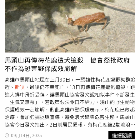
是我人生一定要完成的清單，我從小就喜歡小孩，所以我知
道我長大一定要當媽媽，然後一定要生很多小孩，夢想是4
個，但太晚開始了。」隋棠看了電影《巧克力冒險工廠》入
坑，接著去找書來看，如今音樂劇要到台灣，讓她格外興
奮：「因為國際巡演是升級版，我很想知道3D視覺特效、
魔術幻象、場景變幻會怎麼樣呈現。我比孩子們還興奮，等
不及要帶著他們一起走進劇場。」近來忙著排練瓊瑤舞台
劇，隋棠笑說：「幸好我演的是舞台劇，不是音樂劇，因為
馬頭山再傳梅花鹿遭犬追殺 協會怒批政府
找我唱歌，就真的是冒險了！完全是我不拿手的一件事，所
不作為恐害野保成效崩解
以我很崇拜音樂劇的演員，又會唱歌、跳舞和演戲，太厲害
了！所以大家一定要來看《巧克力冒險工廠》。」《巧克力
高雄市馬頭山地區在上月30日，一頭雄性梅花鹿遭野狗群追
冒險工廠》音樂劇由原版導演、東尼獎得主傑克·奧布里恩
趕、
撕咬
，最後仍不幸死亡，13日再傳梅花鹿遭狗追殺，跳
（Jack O'Brien）攜手巡演導演麥特·倫茲（Matt Lenz）
進大排中骨折受傷，讓馬頭山協會發文說相似事件不斷發生
共同領軍，打造為亞洲觀眾量身打造的全新升級製作。結合
「生氣又無奈」，若政策跟法令再不給力，淺山的野生動物
3D視覺特效、魔術幻象、沉浸式設計，12月17日至28日將
保護成效一定崩解。對此高雄市動保處表示，梅花鹿已救起
在台北流行音樂中心呈現夢幻奇觀；明年1月2日至1月4日
治療，會加強捕捉與宣導，避免浪犬聚集危害生態。馬頭山
移師高雄衛武營國家藝術文化中心歌劇院，門票自9月17日
協會今日發文指出，2日前居民通報，有梅花鹿被2隻流浪犬
（三）中午12時全面啟售。
追趕，梅花鹿情急之下越過台28線，在26.8K處跌落三層樓
繼續閱讀
09月14日, 2025
高的大排，原以為已經脫逃成功，沒想到今日上午看到梅花