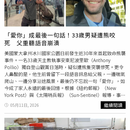
獵犬和一隻柴犬正瘋狂
撕咬
、爭奪一隻動彈不得的小白狗，
一旁還伴隨成年男子的冷血旁白，「（小白狗）已經死了，
還在搶。」針對羅男的惡劣行為，動保志工陳女士指出，羅
男慣用手法是先透過社交平台營造溫馨形象，一旦順利領養
到狗，通常2天內就會封鎖原主人，隨後便放任家中的杜賓
「愛你」成最後一句話！33歲男疑遭熊咬
犬類型的大狗對認養來的狗狗進行殘忍的捕獵與
撕咬
訓練。
死 父重聽語音崩潰
動保志工進一步調查發現，羅男惡意騙養行為早從2018年
就開始，被騙送養的犬隻多數已被原飼主悉心照料多年，其
美國蒙大拿州冰川國家公園日前發生近30年來首起致命熊襲
中不乏名犬，甚至包括德國牧羊犬等大型犬，原飼主皆是以
事件。一名33歲天主教執事安東尼波里歐（Anthony
「免費送養」或僅補貼微薄車資的方式交付給羅男。但早在
Pollio）獨自登山觀賞日落時，疑似遭熊隻突襲慘死。更令
2023年左右，就有警覺的飼主發現這場騙局並向警方報
人鼻酸的是，他生前曾留下一段語音訊息給父親，一邊喘氣
案，但當時因證據不足等原因未能成功立案。所幸在動保人
爬山、一邊分享沿途風景，最後仍不忘說一句「愛你」，如
士與10多位受害犬主齊心協力、不放棄蒐集證據下，日前正
今成了家人永遠的最後回憶。根據《紐約郵報》（New
式對羅男提出聯合控告。東莞警方證實，目前羅嫌已被警方
York Post）與《太陽哨兵報》（Sun-Sentinel）報導，事件
依法扣留，案件正在全力偵辦中；警方也透露，詢問羅男認
發生於5月6日。來自佛羅里達州的安東尼，當時正在冰川國
繼續閱讀
05月11日, 2026
養來的狗狗下落，他竟冷血表示，「已經吃掉了」，讓人不
家公園內的布朗山步道（Mount Brown Trail）健行，原本
禁痛批「彷彿惡魔在人間」。
打算登山欣賞日落，沒想到之後卻失聯。巡邏人員後來在距
離步道起點約2.5英里（約4公里）處，發現安東尼的遺體倒
臥在離步道約50英尺（約15公尺）的林地內。園方指出，