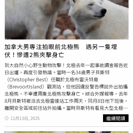
烈拉扯。多名遊客驚聲尖叫，但無人能阻止。據稱馬查多生
前長期生活在寄養體系，並患有嚴重精神健康問題，生前多
次試圖進入同一動物園，並曾因非法闖入其他場所而有多達
16次被捕紀錄，其中10次發生在他仍是未成年時。他也曾
企圖偷渡至非洲，躲進客機起落架艙內，妄圖成為「馴獅
師」。一名長期關懷馬查多的兒少保護社工薇若妮卡．奧利
維拉（Veronica Oliveira）證實，馬查多來自極度貧困的背
加拿大男專注拍眼前北極熊 遇另一隻埋
景，缺乏家庭支持，其母親亦患有精神疾病。她痛心表示：
伏！慘遭2熊夾擊身亡
「他曾說過要飛往非洲照顧獅子，當機場人員發現他藏身飛
機起落架時，我感謝上天阻止了一場更大的悲劇。」園方事
到大自然小心野生動物攻擊！北極去年一起事故調查報告近
後表示，母獅莉奧娜在事件發生後「受到驚嚇，處於壓力狀
日出爐，再度引發熱議。當時一名34歲男子貝斯特
態」，但強調不會對牠進行安樂死，並已安排獸醫持續觀察
（Christopher Best）任職於北極布雷沃特島
牠的行為與健康狀況。園區目前暫時關閉，尚未宣布重新開
（BrevoortIsland）觀測站，但他因違反警告標誌外出拍攝
放日期。園方表示，該獅舍符合巴西聯邦政府自然資源與環
北極熊，不幸遭兩隻北極熊攻擊身亡。綜合外媒報導，去年
境機構（IBAMA）訂定的建築與安全標準，圍欄高度超過最
8月貝斯特被派去北極雷達站工作兩天，同月8日他下班後，
低規範，強調整起事件屬於「個案闖入」，並承諾將配合調
離開安全區域前往站外拍攝。當時貝斯特有看見大型北極熊
查、加強安全管理措施。肇事母獅「莉奧娜」事後出現驚嚇
警告標誌，但他剛好注意到有一隻北極熊，與其保持一定距
繼續閱讀
11月13日, 2025
與壓力反應，但園方表示不會對牠進行安樂死。（圖／翻攝
離後拿起攝影器具拍攝。不過，貝斯特沒察覺有另一隻北極
自X， @nypost）
熊正在附近埋伏。從事後流出的監視器畫面顯示，第二隻北