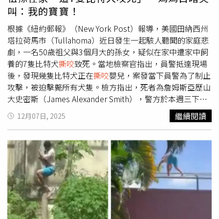
也已加強當地流浪犬巡查與誘捕措施，以降低類似事件再次
叫：我的寶寶！
發生的風險。
根據《紐約郵報》（New York Post）報導，美國田納西州
塔拉荷馬市（Tullahoma）近日發生一起駭人聽聞的家庭悲
劇，一名50歲祖父與3個月大的孫女，疑似在家中遭家中飼
養的7隻比特犬
撕咬
致死。當地檢察官指出，員警抵達現場
後，發現幾隻比特犬正在
撕咬
嬰兒，案發當下員警為了制止
攻擊，被迫擊斃所有犬隻。檢方指出，死者為詹姆斯亞歷山
大史密斯（James Alexander Smith），警方於本週三下午
接獲通報後趕抵其位於華倫街（Warren Street）的住家，
繼續閱讀
12月07日, 2025
當時詹姆斯已明顯無生命跡象，而孫女則仍遭犬隻攻擊，最
終搶救不治。第十四司法區檢察官諾斯考特（Craig
Northcott）表示，現場情況極為慘烈，對第一線執法人員
造成重大心理衝擊，呼籲外界為受害家庭與急難救援人員祈
禱。他同時指出，目前仍在釐清兩人是否早在犬隻攻擊前就
已死亡，案件仍在進一步調查中。鄰居布萊恩柯比（Brian
Kirby）受訪時表示，這批比特犬在社區早有惡名，僅在一
週前就曾咬死他所飼養的貓。他憶述案發當時剛從工作返
家，便見一名女子情緒崩潰地在街上尖叫，隨後衝回屋內。