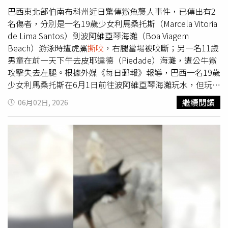
但苗栗縣府在公文上卻標註「未見明確受虐事證」，因此她
巴西東北部伯南布科州近日驚傳鯊魚襲人事件，已傳出有2
質疑「這樣的處理，究竟是在保護受害的孩子，還是在縱容
名傷者，分別是一名19歲少女利馬桑托斯（Marcela Vitoria
施暴者？這樣的執法方式，是否是在告訴更多施暴者～在苗
de Lima Santos）到波阿維亞琴海灘（Boa Viagem
栗縣，虐待動物不需要付出代價，也不必負責？」米可白直
Beach）游泳時遭虎鯊
撕咬
，右腿當場被咬斷；另一名11歲
言，鍾東錦平時在粉專上維持著愛毛孩、痛恨虐待的形象，
男童在前一天下午去皮耶達德（Piedade）海灘，遭公牛鯊
但真正到了後續案件處理時，卻抱著「多一事不如少一事」
攻擊失去左腿。根據外媒《每日郵報》報導，巴西一名19歲
的態度，許多網友到縣府粉專表達訴求，卻遭到刪除留言甚
少女利馬桑托斯在6月1日前往波阿維亞琴海灘玩水，但玩到
至被封鎖；即使有前員工出面指證飼主虐狗行為，鍾東錦卻
一半遇到一隻虎鯊，瞬間遭猛烈攻擊；利馬桑托斯遇襲後在
繼續閱讀
06月02日, 2026
認為「狗狗不乖，稍微修理一下而已，我自己養狗，狗不乖
海上漂流，她的救生員表哥見狀，立刻跳下水把她拖回岸
也會讓牠們罰站」。米可白提及，2025年10月爆出「人人
邊。利馬桑托斯脫險後因大量失血休克，所幸當場有一名醫
犬舍」割聲帶繁殖場案件，當時也是一句「私人財產」，就
師，替她急救止血才保住一命。隨後利馬桑托斯被緊急送往
把188隻尚未結紮的年輕犬隻交還給業者，「這樣的決定，
鄰近的雷西非市（Recife）醫院接受緊急手術，院方表示，
難道不是讓牠們繼續陷入無良繁殖與剝削的循環嗎？這樣的
已替她全身換血，但她遭到虎鯊咬斷的右腿，傷口恐怕面臨
首長，真的讓人替苗栗縣那些無法替自己發聲的孩子感到難
感染高風險。事後利馬桑托斯的表哥心有餘悸地透露，「她
過。因為在這樣的體制下，牠們等到的，往往不是正義，而
傷得非常嚴重，當時已經失去一條腿了」。據悉，在5月31
是一次又一次的忽視。」
日下午在周遭的皮耶達德海灘，才有一名11歲男童與家人在
海邊歡度週末，不料，男童玩水到一半遇到一隻公牛鯊，被
攻擊後大量失血；所幸男童獲救時意識清醒，並哭喊「不要