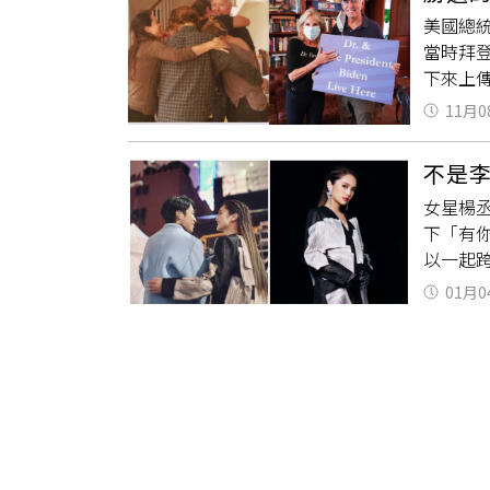
小女生
友善的
美國總
願」、
當時拜
在10月
下來上傳
且在推特
11月0
在推特
家庭的
不是
女星楊
下「有
以一起
火。原
01月0
楊丞琳抱
202
連線）