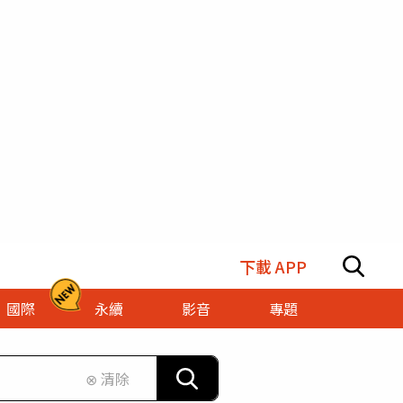
下載 APP
國際
永續
影音
專題
⊗ 清除