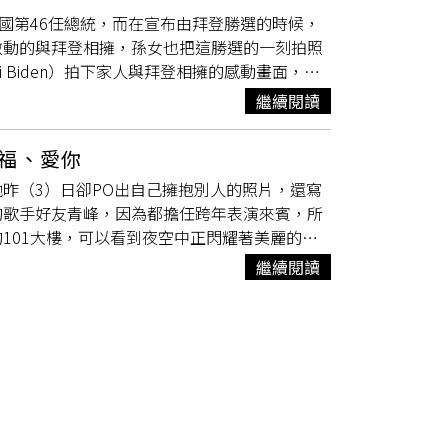
言區狂刷一排恭喜，「求合照，被閃瞎也甘
國第46任總統，而在宣布由拜登勝選的時候，
晚全國人民都知道他們睡一起了」、「孩子預計
激動的與拜登相擁，孫女也把這勝選的一刻拍照
nie77）
 Biden）拍下家人與拜登相擁的感動畫面，並
拜登的妻子吉爾（Jill Biden），在這一刻也
繼續閱讀
」，顯然想要凸顯拜登上任後，會守護美國眾多
福、愛你
昨（3）日卻PO出自己擁抱別人的照片，還寫
的歌手好友青峰，因為都擔任跨年表演來賓，所
101大樓，可以看到夜空中正閃耀著美麗的煙
位表演嘉賓，讓兩人剛好有機會拍下跨年合照。
繼續閱讀
道：「深夜撒狗糧，我們的友誼就是這麼甜膩，在
：「還好有你約我倒數（雖然你一直在跟丈夫重新