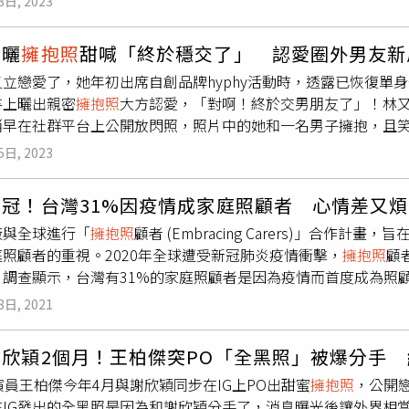
8日, 2023
王陽明於27日在臉書上傳一段短片，影片中王陽明揹著蔡詩芸，
有公開行程，以專注面對風波。律師李怡貞4日晚間在臉書發文指
，不管怎樣，還是要放閃給大家看」。王陽明於27日在臉書上傳
，觀察過許多相似事件，「能在事發後這麼快出面道歉，且公開
立曬
擁抱照
甜喊「終於穩交了」 認愛圈外男友新
。（圖／翻攝IG）此外，2人還大方在街頭相擁，隨後更一起轉
有隱藏的反擊語氣，也未選擇提告或卸責，認為其態度值得肯定
立戀愛了，她年初出席自創品牌hyphy活動時，透露已恢復單
回應婚變傳聞，而蔡詩芸也在IG限動曬出2人婚紗照，寫下「我
樣的誠懇應該成為公眾人物犯錯後的基本態度。」不過她也強調
書上曬出親密
擁抱照
大方認愛，「對啊！終於交男朋友了」！林
最後還甜喊「我愛你」。
就破壞了一個家庭。既然知道自己承擔不起後果，就不應該玩火
稍早在社群平台上公開放閃照，照片中的她和一名男子擁抱，且
先生大她12歲、在國外做傳產，並透露兩人是認識很久的朋友，
5日, 2023
她接著透露，兩人一直維持朋友關係，後來越來越好，直到去年
不能多說」。從她分享的放閃照和影片，可見小倆口目前在歐洲
之冠！台灣31%因疫情成家庭照顧者 心情差又
妳是被盜帳號呢」。36歲的林又立多年前曾試著投資中古屋賺進20
廠與全球進行「
擁抱照
顧者 (Embracing Carers)」合
多坪豪宅，跟昔日同為名模的好友林可彤當鄰居。不過林又立也坦
照顧者的重視。2020年全球遭受新冠肺炎疫情衝擊，
擁抱照
顧
以只付利息，決定眼光放長遠一點改當包租婆，她也表示先前已
，調查顯示，台灣有31%的家庭照顧者是因為疫情而首度成為照
男主人，可以說是雙喜臨門。林又立認愛圈外男友。（圖／翻攝
緒與財務上的負面衝擊，而其中有超過三分之一的衝擊是來自於
8日, 2021
家庭照顧者負擔的重要關鍵。根據中華民國家庭照顧者關懷總會(
顧者，約占全台總人口4.5%，是照顧失能、失智、身心障礙者
謝欣穎2個月！王柏傑突PO「全黑照」被爆分手
家庭照顧者面臨逐漸攀升的照顧壓力，加上新冠肺炎疫情衝擊，
演員王柏傑今年4月與謝欣穎同步在IG上PO出甜蜜
擁抱照
，公開
告指出，在2020新冠疫情肆虐期間，有高達31%的新手照顧
在IG發出的全黑照是因為和謝欣穎分手了，消息曝光後讓外界相
人數大幅下降約一萬人，造成居家或日間照顧服務員人力不足，