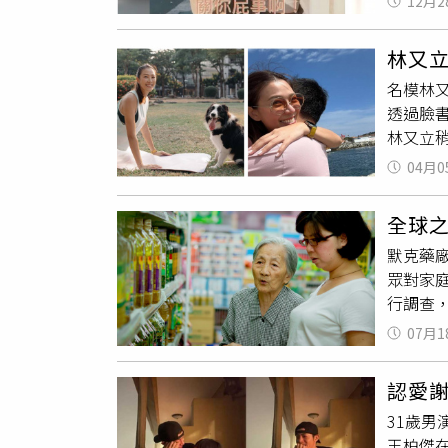
12月2
周年，
暫停所
年紀念
她表示
林又
當甜蜜
明中沒
名模林又
用幽默
引，這
透過臉
切」，
婚姻本
林又立
男友S
04月0
絡」。
交代我
全球
「還擔心
默克藥
直40
眾對家庭
期中可
行調查
還找到
帶來情
07月1
成為減輕
家庭照
認愛
縮小，
31歲男
祉指數報
王柏傑
照顧者