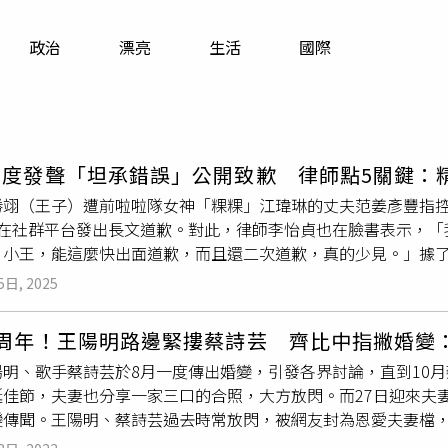
寵物
政治
漂亮
生活
國際
運勢
運動
梅酒
二度發聲「坦承錯誤」公開致歉 律師點5關鍵：
勝翊（王子）遭前啦啦隊女神「粿粿」江瑋琳的丈夫范姜彥豐指
日在社群平台發出長文道歉。對此，律師李怡貞也在臉書表示，「
、小王，能這麼快出面道歉，而且還二次道歉，真的少見。」據
互動「超越朋友界線」，指出今年3月底兩人赴美旅遊返台後，妻
5日, 2025
」的消息。消息曝光後，引起各界熱議，甚至有媒體報導指出，
影片等證據，甚至傳出兩人「裸體
擁抱照
」外流。面對風波，王
8周年！王陽明路邊緊摟蔡詩芸 齊比中指撇婚變
錯就是錯，沒有任何理由跟藉口」，坦言自己確實做出錯誤行為
陽明、歌手蔡詩芸於8月一度傳出婚變，引發各界討論，直到10月
致歉。他在聲明中指出：「在您與粿粿婚姻狀態尚存續的情況下
誕佳節，夫妻也分享一家三口的合照，大方放閃。而27日迎來夫
都非常抱歉。」王子強調，自己未曾逃避，並全力配合協商，但
變傳聞。王陽明、蔡詩芸過去時常放閃，被網友封為恩愛夫妻檔，
出代價，這是我應得的」。王子同時懇請外界停止過度揣測與不
該事做出正面回應，引發外界猜測。直到10月蔡詩芸曬出2人
擁抱
將暫停所有公開活動，並與粿粿共同誠實面對後續處理。對此，