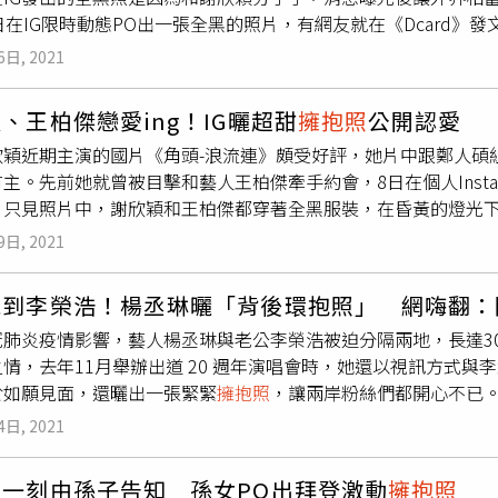
日在IG限時動態PO出一張全黑的照片，有網友就在《Dcard
不得不自行進行照顧工作。此外，照顧時數也從原本的每週平均1
PO出這篇不知所云的動態，且和謝欣穎的合照全刪了，2人甚至
工作集中在居家照護(42%)、提供情緒支持(34%)與處理醫療
6日, 2021
會…本來很看好這對的說。」（圖／翻攝Dcard）貼文曝光後，
者表示疫情對他們的情緒健康(48%)與財務狀況(45%)造成
們的說」、「祝各自幸福」、「女生照片好像沒刪欸」、「太快
到情緒健康惡化的比例更高達56%。根據家總觀察，2020年
、王柏傑戀愛ing！IG曬超甜
擁抱照
公開認愛
三立新聞網》報導，王柏傑經紀人否認2人分手傳聞，「發黑畫面
家服務等公共化服務仍維持正常運作，但公共送餐、鄰里共餐服
欣穎近期主演的國片《角頭-浪流連》頗受好評，她片中跟鄭人碩
ard上面傳的事我也一頭霧水，看不懂他們是用什麼根據來臆測
衝擊，已為照顧者帶來影響。而2021年5月中台灣疫情升溫，並
主。先前她就曾被目擊和藝人王柏傑牽手約會，8日在個人Insta
，居家服務亦大幅減少，造成家庭照顧者更大的負擔。此外，因
！只見照片中，謝欣穎和王柏傑都穿著全黑服裝，在昏黃的燈光
狀況，也影響照顧者的健康狀況與情緒壓力。報告中也顯示，有高
文簡單寫著「Have a nice day」，間接承認正在與王柏傑
次於擔心疫情再度爆發，近9成的照顧者認為照顧者的重要性並未
9日, 2021
讓許多粉絲紛紛獻上祝福。32歲的王柏傑和36歲的謝欣穎因為電
持。根據衛福部資料，有35%的照顧者因無法兼顧工作與家庭照
情，感情生活也很精彩，謝欣穎曾與潮牌設計師梁士華有過一段
工作，因此需要彈性調整或是減少工作時間，甚至必須請假照顧
見到李榮浩！楊丞琳曬「背後環抱照」 網嗨翻：
也曾和新生代演員王淨傳出緋聞。 View this post on Instagram A post shared by 欣穎 謝
。家總理事長郭慈安副教授表示：「新冠肺炎疫情造成家庭照顧
冠肺炎疫情影響，藝人楊丞琳與老公李榮浩被迫分隔兩地，長達3
hsieh)
顧者的喘息服務應列為優先事項。透過科技的發展，家總也利用數位
情，去年11月舉辦出道 20 週年演唱會時，她還以視訊方式
活動，在疫情期間即時提供家庭照顧者心理支持與緊急援助，而
於如願見面，還曬出一張緊緊
擁抱照
，讓兩岸粉絲們都開心不已。（圖
，包括課程，活動，線上支持團體，另也鼓勵家庭照顧者預先上
OX年度十大風雲歌手的楊丞琳，卻表明因檔期問題，無法出席3月
的憂慮。家總也呼籲政府與鄰里針對『沒有照顧替手』、『照顧
4日, 2021
動都是待在家中，讓不少網友紛紛猜測，她已經飛往大陸找老公李榮浩
照顧者』或『長照服務中斷致可能有較高負荷』的家庭照顧者，
隔離結束了」，證實了這項消息。（圖／翻攝自IG@rainie7
工作雙重壓力者，家總也強調政府應儘速規劃『長照安排假』，
的一刻由孫子告知 孫女PO出拜登激動
擁抱照