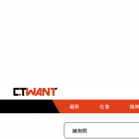
社會首頁
娛樂首頁
財經首頁
政
:::
最新
社會
娛
時事
即時
熱線
:::
直擊
大條
人物
調查
專題
３Ｃ