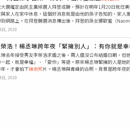
緊緊抱住狗狗的溫馨畫面，並簡單寫下「見面了」，粉絲也在留
職場環境。」
統大選確定由民主黨候選人拜登或勝，預計在明年1月20日就任美
「合照來證明一下什麼是最幸福的感覺」，也有人歪樓表示「今
登與家人在家中休息，這個好消息就是由他的孫子告知的，家人
23出生」、「所以會是天秤座還是射手座呢」。（圖／翻攝自IG@rai
到網路上。在拜登勝選消息傳出後，拜登的孫女娜歐蜜（Naomi
上寫下「11.07.20」，象徵著拜登在這天選上第46屆美國總統。而
8日, 2020
上貼上自己與拜登的合照，並寫下「他將會成為所有家庭的總統
重要職責。
李榮浩！楊丞琳跨年夜「緊擁別人」：有你就是幸
丞琳去年接受男友李榮浩求婚之後，兩人還沒公布結婚日期，但她
你一起，就是幸福」、「愛你」等語。原來楊丞琳緊擁的人是她
跨年，才會拍下
擁抱照
片。楊丞琳與青峰的合照，背景是跨年夜的
來青峰是跨年後的第一位表演嘉賓，而楊丞琳是倒數前的最後一
4日, 2020
著好友青峰一起跨年。（圖／rainie77 IG）楊丞琳發文寫
0年的一開始，有你一起，就是幸福，愛你愛你。」而青峰也回文
。」被網友笑稱青峰怕李榮浩誤會，回文根本滿滿求生欲。