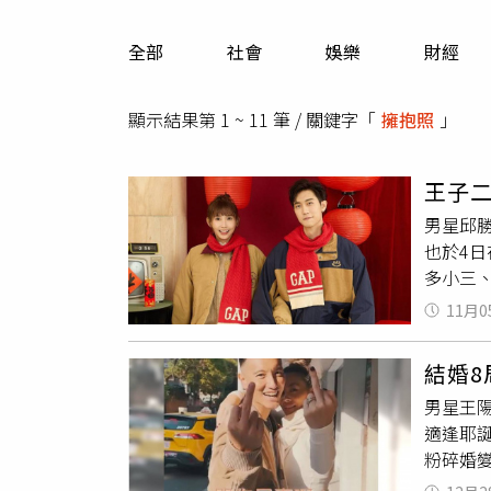
人物
汽車
全部
社會
娛樂
財經
專欄
房產新勢力
顯示結果第 1 ~ 11 筆 / 關鍵字「
擁抱照
」
王子
男星邱
也於4
多小三
與王子
11月0
王子家
照片及
結婚
不起，
男星王
面鞠躬
適逢耶
跟粿粿
粉碎婚
就要付
都未對
他表示