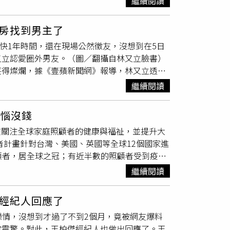
繼續閱讀
看起來相當甜蜜，並配上文字「今天是結婚八週
出，王子這份道歉「相對罕見地展現誠意」。
一段短片，影片中王陽明揹著蔡詩芸，看起來相
二度致歉，實屬少見」。李怡貞指出，王子的聲
房找到男主了
身對著鏡頭比出中指，直言「關你屁事！」疑似
，「沒有龜縮、沒有反告原配、沒有說被騙被勾
身快1年時間，還在現場公然徵友，沒想到在5日
們不完美，但我們擁有彼此，愛可以戰勝一
，誠意並不能抹去行為本身的錯誤：「插足他人
又立認愛圈外男友。（圖／翻攝自林又立臉書）
。這場風波的代價，是他自找的。」
笑得燦爛，據《壹蘋新聞網》報導，林又立透露
「認識應該有7年了喔，但中間沒什麼特別聯
繼續閱讀
夏天開始交往，「他是很傳統又保守的人，特別
甜蜜度假，而林可彤見到放閃照後也搞笑留言，
煩惱沒錢
0萬，並在2021年5月花了近3000萬買下大
作計畫，旨在關注全球家庭照顧者的健康與福祉，並提升大
言，每月要繳10萬房貸壓力不小，目前還在寬限
者計畫針對台灣、美國、英國等全球12個國家進
搬回台北家中，住家裡給可省下不少開銷，如今
顧者，居全球之冠；有近半數的照顧者受到疫情
自林又立臉書）
工作時數或是職責的影響，減輕就業與工作壓力
繼續閱讀
以下簡稱家總)資料顯示，全台灣約有114萬名
的重要支柱。隨著高齡化、少子化，與家庭結構的
 經紀人回應了
加劇了家庭照顧者所面臨的挑戰。台灣照顧者福
戀情，沒想到才過了不到2個月，竟被網友爆料
者是因為疫情而產生。而原因來自於疫情影響外籍
當震驚。對此，王柏傑經紀人也做出回應了。王
加上住宿式機構資源較為缺乏，使得許多被照顧