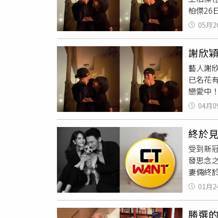
柏傑26
者的家人
王柏傑
時，主要
05月2
往的怎麼
數的照顧
看好他
而言，感
謝欣穎
過據《
心、居
藝人謝
多。Dc
的經濟
已名花有
迫關閉
戀愛中
困難等
福。她發
感，僅
04月0
戀情，
司的支
過往戀
而影響
終於
柏傑則和柯佳嬿交往過，
作壓力
受到新
(@nikki_
家庭照
發思念之
望相助
妻倆終
數位化
KKB
人照顧
01月2
照，連運
『老年
文宣告「
照顧與
勝選