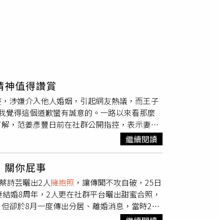
精神值得讚賞
控，涉嫌介入他人婚姻，引起網友熱議，而王子
我覺得這個道歉蠻有誠意的。一路以來看那麼
了解，范姜彥豐日前在社群公開指控，表示妻子
子態度明顯轉變，甚至傳出「人未離婚就搬進
繼續閱讀
范姜彥豐早已委託徵信社蒐證，疑似掌握文字、
子4日在社群平台發出長文道歉，開頭寫下「對
：關你屁事
，並在事件爆發前多次與范姜先生會面協商、當
蔡詩芸曬出2人
擁抱照
，讓傳聞不攻自破，25日
，做出了不好的行為，對您造成了傷害，我對您
妻結婚8周年，2人更在社群平台曬出甜蜜合照，
雙方在賠償金額上未能達成共識，「我知道犯錯
但卻於8月一度傳出分居、離婚消息，當時2人
實傳言，「事實的責難止於我，我全權承擔」。
照
，讓傳聞不攻自破，而27日也迎來2人結婚8
王子所屬經紀公司「喜鵲娛樂」也宣布，藝人將