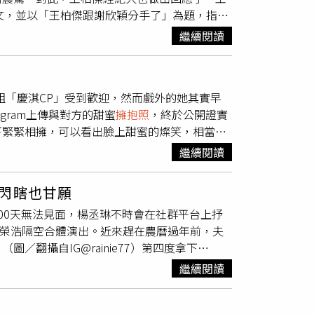
》發文，並以「王柏傑跟謝欣穎分手了」為題，指出
4.9個小時，大幅增加一倍至每周近30個小
還沒有互相追蹤，遺憾表示「兩個月前左右才交
與通訊的科技需求(24%)。在這樣的壓力下，約半
繼續閱讀
隨即引起熱議，網友紛紛留言「也太快了吧..很
負面影響，且針對阿茲海默症與失智症患者的照顧者
了吧⋯」、「祝他們都能找到各自的幸福」。不
台灣疫情相較各國平緩，長照機構、日間照顧中
是因為昨天有一位友人過世，大家不用腦補太
務的條件限制、醫院嚴格的陪病禁令與疫情帶來
組「慶淇CP」受到歡迎，然而戲外的她其實早
的，沒有這樣的事。」
實施三級警戒後，日間照顧中心、失智據點等被
gram上傳與對方的甜蜜
擁抱照
，終於公開證實
警戒提升帶來的經濟衝擊、照顧時間增加、購物
下緊緊相擁，可以看出臉上甜蜜的燦笑，相當幸
達6成的照顧者對工作與財務狀況有不安全
交往中，而王柏傑也PO出同樣場景的照片，一同公開
被社會大眾認可，且希望能夠獲得更多來自公
繼續閱讀
視劇《華燈初上》更加熟識進而相戀。回顧2人
顧而辭去工作，有32%的在職照顧者因家庭照顧
論及婚嫁的戀情，最終因男方劈腿而告終，而王
家人，提升職場彈性將有助緩解家庭照顧者的工
閃瞎也甘願
者的處境更加艱難，借鏡世界各國經驗，高負荷
00天無法見面，楊丞琳不時會在社群平台上抒
工具推出『五賴（LINE)有保庇）』線上守
與李榮浩隔空合體演出。近來趕在農曆過年前，夫
家庭照顧者服務工作也因應三級警戒更積極推動
／翻攝自IG@rainie77）第四度拿下
網填寫『緊急照顧交接計畫』，降低對染疫後無
舉辦的頒獎典禮，再加上她近期減少分享外出
不只一人』、『照顧失智症者或精神障礙者』、
繼續閱讀
，緊接著楊丞琳於22日在Instagram發
加強關懷，或提供配套服務。而在職照顧者面臨
7）楊丞琳昨（23）日深夜更新近況，曬出了一張
並鼓勵雇主提升工作彈性，為照顧者創造一個更