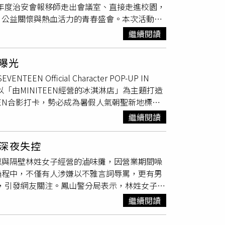
下半年度治安會報移師走出會議室、直接走進校園，
、公益關懷與熱血活力的青春盛會。本次活動由
特攻籃球隊的熱情響應，共同推廣青少年正當休
繼續閱讀
值觀，進而遠離各類犯罪誘惑。活動特別邀請到
運動精神與健康生活理念；此外，台灣國際反詐
邊曝光
防範假投資、高薪海外打工誘騙、簡訊釣魚連結
TEEN Official Character POP-UP IN
年組與成年組的交流賽外，更規劃女子交流賽及
以「由MINITEEN經營的冰淇淋店」為主題打造
界、公益同行的精神。現場同時設置交通安全宣
EEN合影打卡，勢必成為暑假人氣朝聖新地標。
與學生的交通安全觀念。新莊分局表示，今年暑
世界完整搬進現實空間，從店面氛圍到拍照場景皆
黑等重點工作，並持續透過校園、社區與企業的
繼續閱讀
店鋪，沉浸在充滿童趣與互動感的空間體驗。主辦
同參與，盼能透過熱血球賽將識詐、防毒與交通
正式入場前，就能先與喜愛的角色留下紀念照
深夜失控
的是主拍照區與周邊商品販售區，現場更設置冰淇
似與隔壁林姓女子經營的滷味攤，因營業期間噪
整呼應冰淇淋店設定，也讓整體空間更具故事感。
過程中，不僅有人涉嫌以不雅言詞辱罵，更有男
個角落，享受沉浸式逛店體驗，不只是購物，更
，引發網友關注。鳳山警分局表示，林姓女子已
出多款限定周邊商品，全面呼應冰淇淋主題，包
事件經過。警方初步調查，59歲林姓女子在凱
有能重現MINITEEN冰淇淋
攤位
的小型壓
繼續閱讀
位置相鄰，雙方疑似因營業期間產生的噪音及播
照話題，也讓不少粉絲準備提前規劃購買清單。
中一名男子情緒相當激動，涉嫌拿起安全帽朝林
角色都融入成員各自的喜好與個性，因此不僅擁有鮮明