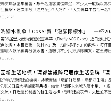
現場突爆發密集槍響，數千名遊客驚慌奔逃，不少人一度誤以為
景落實為具體行動，同時促進地方產業升級與跨域資源整合。全體
站」5號出口，步行約4分鐘 • 活動專線：02-2581-3521分機455（蔡先生） • 活動網站：
發生槍擊，這次事故共造成至少2人死亡、5人受傷其中包括一名
位）本次論壇亦獲得迎蜂有限公司、開啟品牌行銷顧問、福味樂
www.ieatpe.org.tw/ch/80th/carnival.html
中心正舉辦一年一度的美食節，園區聚集數千名民眾，目擊者表示
大久國際有限公司以及有裕婚禮蛋糕等企業共同支持，集結智慧
7日, 2026
區瞬間陷入混亂。25歲瓦科納博（Estan Wakonabo）受
長照服務及ESG顧問等不同領域資源，共同投入南台灣醫療永續推
幾乎寸步難行，槍響後就發生互相推擠、踩踏的情況，「現場完
志文表示，企業不只是供應鏈夥伴，更是推動健康促進、永續治
洗腳水亂象！Coser賣「泡腳檸檬水」 一杯2
槍者倒地，其中一具遺體已覆蓋黃色布單。另一名目擊者史金納（Pa
與企業間的合作橋梁，攜手打造兼具健康照護、社會影響力與永
第39屆螢火蟲動漫遊戲嘉年華（Firefly ACG Expo）近日
「接著氣氛完全變了，大批人潮開始往回衝，我立刻叫所有員工
、產業媒合及人才培育四大主軸，透過主題論壇、政策分享、解
擅自設攤，販售俗稱「洗腳水」及「泡腳檸檬水」的飲料，每杯售價
聽見有人大喊「槍擊！槍擊！」另一人則不停高喊「趴下！趴下
，並串聯智慧醫療、節能設備、健康促進、長照服務、教育訓練、
雙腳浸入飲品後再分裝販售，還吸引不少民眾排隊購買，甚至傳
示，除2名死者外，另有5人受傷包括一名2歲男童，其中4人已
益團體與企業間的資源對接，建立跨域合作機制，為後續合作奠
曝光後迅速在網路引發熱議。主辦單位獲報後已第一時間介入，
皆為槍傷，一名56歲女子傷勢嚴重並接受手術緊急治療，其餘傷
00E-2區葉金淑總監串聯醫療院所及地方公益資源，共同建構
4日, 2026
。有目擊者指出，現場甚至出現排隊購買、躺地接飲及舔腳等誇
靠近，截至當日晚間為止仍未公布犯案動機，也未證實是否已有
廣及公益服務等合作模式，協助醫院實踐ESG社會責任，讓醫療
17日至20日舉辦的第39屆廣州螢火蟲動漫遊戲嘉年華。根據現場
眾，多名持槍警員進入館內搜索；西雅圖單軌列車也宣布提前停
響力，徹底落實賴清德總統推動之健康深耕計畫醫療永續。以論
桃園新生活地標！璟都建設跨足居家生活品牌「璟
准，在展場外公共區域私自設攤，以「洗腳水」、「泡腳檸檬水
大量傷患。「西雅圖美食節」是當地歷史悠久的大型年度活動，去
灣13家醫療院所、超過50家供應商及40個公益社團共同參與
園27年的璟都建設機構，持續實踐「璟都好建築、璟都好生活」
實際販售方式卻引發巨大爭議。現場畫面顯示，攤主直接將雙腳
百個美食
攤位
與音樂演出，未料卻因這起槍擊案蒙上陰影。
一對一媒合的重要基礎。主辦單位期盼藉由本次論壇建立南台灣醫
於7月18日盛大舉辦開幕典禮，結合「璟都未來城入厝市集」，
價人民幣50元（約新台幣205元）。令人傻眼的是，不少民眾不
療院所、公益團體、政府資源與企業夥伴，推動健康促進、醫療
區交流，打造屬於桃園的新生活地標。璟都建設表示，交屋並不
嘴接飲，還有人做出舔腳等誇張舉動，引來大批圍觀民眾拍照錄
力，逐步形成可複製、可持續的跨域合作模式，讓醫療永續從單
尚美居的成立，正是延伸璟都建設永續宅服務的重要一環，希望
已超出角色扮演、互動娛樂及網路玩梗的合理範圍。不少網友指
淨零解方聯盟協會擔任平台秘書處，串聯政府、醫療院所、公益團體
0日, 2026
者更完整、更便利的一站式居家解決方案，讓每位住戶都能輕鬆打
州FanimeCon動漫展曾出現的爭議事件。當時有Coser推
讓更多地區醫院共同加入，逐步形成可複製、可持續的合作模式
生活空間璟尚美居以「讓美好生活，從家開始」為品牌宗旨，整
括浸泡飲料、直接將飲料淋過腳部後飲用等內容，以獵奇手法吸