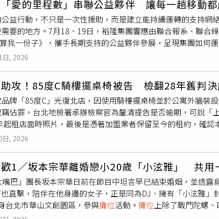
以「愛的里程數」串聯公益夥伴 讓每一趟移動都
的
攤位
大力砸下，現場氣氛一度十分火爆，所幸衝突並未造成人員
也深受全球CARAT喜愛。此次快閃店無論空間設計或商品企劃，
的公益行動，不只是一次性援助，而是建立能持續運轉的支持網
成報案程序，指控66歲蔡姓燒臘店負責人在衝突期間涉嫌以不雅
空間，也讓粉絲能更近距離感受SEVENTEEN官方角色世界觀，成
需要的地方。7月18、19日，裕隆集團響應由聯合報系、聯合線上
攤位
，並對林女出言恫嚇。林女事後分別針對相關行為提出公然
INITEEN> SEVENTEEN Official Character POP-UP I
IN！算我一份子》，攜手長期支持的公益夥伴參展，呈現集團如何
片已被民眾上傳網路，也讓這起原本發生在相鄰店家間的糾紛受
場4樓舉行，營業時間為每日上午11點至晚間10點，最後入場時間
鄉教育及生態復育等行動提供穩定移動力。展區以實體版「愛的
爭執，以及當天衝突的完整起因、相關言詞及行為是否涉及刑事
入場，8月17日起則依現場人流狀況開放排隊入場，實際安排將
1日, 2026
型車等遊戲，認識高齡接送、偏鄉課輔、就醫協助等移動需求，
目前已正式受理案件，後續將通知蔡姓父子到案說明，並依現有
議題，作為裕隆未來推動公益行動的參考。這套遊戲也是「愛的
方也將持續約制雙方保持理性、避免再次發生衝突。至於林女提
助攻！85度C騎樓擺桌椅被告 檢翻28年舊判
助社福組織，後續養車與維修成本卻可能成為負擔，因此首創「
須由司法機關依調查結果及具體事證認定。
飲品牌「85度C」光復北店，因使用騎樓擺桌椅並於公寓外牆裝
既有商業服務轉化為公益資源。社福團體可依任務需求，選擇貨
犯竊佔罪，台北地檢署承辦檢察官為釐清提告是否逾期，可說「
著多種永續課程的「硬派卡」來到現場，是裕隆集團
攤位
最醒目
6年起租店面時照片，最後是憑著加盟業者保留至今的租約，確認
J SPACE改裝的永續行動車「硬派卡」，化身「逆風樓咖啡
9年前的研究意見與高等法院28年前一份判決，認定外牆並非房
運用「愛的里程數」免費租車服務，前往新竹、屏東等偏鄉地區
0日, 2026
則可隨時搬走，也不構成竊佔，因此偵結不起訴。家住85度C光
ond Playmaking超越遊戲」，以95公分兒童視角重新檢視
但無法接受店家沒得到她同意就在騎樓擺餐桌椅，因為她是土地共
舉辦兒童交通工作坊。「牙驛通」則推動牙醫到府服務，安排醫
歡1／坂本宗華離婚戀小20歲「小泫雅」 共用
、鐵架與遮雨棚，認為85度C的分店負責人和房東共同竊佔土地及
交通支持，減輕長途移動與器材運送負擔。主角澎澎跟皮皮穿上
「大嘴巴」團長坂本宗華日前在節目中坦言早已結束婚姻，並透露
盟主和房東竊佔罪。（圖／翻攝Google Maps）邱姓房東
集團）活動第二天，裕隆與萬花筒劇團共同創作的環境教育兒童劇
NT也直擊，陪伴在他身邊的女子，正是同為DJ、擁有「小泫雅」封號
5年買下店面後，只招租「建物一樓」沒出租騎樓和外牆。鄭姓加盟
事向親子傳達氣候變遷、水土保持及生態保育觀念。劇情靈感來
現身台北市華山文創園區，參與
攤位
活動。
攤位
上除了戰鬥陀螺、
裝冷氣，其餘設施原本就在，他也否認竊佔。《刑法》追訴時效曾
培育台灣珍貴原生樹種，未來再種回山林及校園綠地。從2016
可發現，2人疑似共同經營一間位於文山區、以戰鬥陀螺與四驅車
佔最重可判刑5年，屬於「最重本刑為三年以上十年未滿有期徒刑之
車輛及共享運具資源，轉化為隨需使用的公益車隊。目前已與44