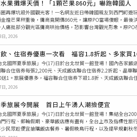
水果攤爆天價！「1顆芒果860元」嚇跑韓國人
依據不同家庭成員、生活習慣與空間需求，提供專業規劃建議。
路一度流傳有消費者飲用後出現肺部感染，甚至對Coser提起訴
商圈再爆坑殺外國觀光客！一名網友近日帶韓國親友到西門町遊
活空間，並引進現代、老錢、包豪斯、輕奢等多種風格，從家具
證據支持，被認為屬於未經查證的網路謠言。不過，這種以低俗
顆金煌芒果秤重後，攤商竟開價860元，讓原PO當場傻眼，最後
計更貼近每位家庭的生活樣貌。此外，璟尚美居也將透過影音內
。如今類似模式被搬到大陸動漫展，也讓不少網友痛批，這是將
人痛批部分觀光區攤商哄抬價格，恐影響台灣觀光形象。原PO在T
了解每件家具背後的品質與細節，體驗兼具美感與實用性的居家
惜突破公序良俗底線，不僅破壞展會形象，也讓整個二次元文化
方看到水果攤販售芒果，便想買來嘗鮮。當時
攤位
標示價格為每1
「量身訂做、非千篇一律」，未來不排除於其他縣市展店，服務
」、「根本不是玩梗」、「丟動漫圈的臉」等批評聲浪，不少動
8日, 2026
一顆金煌芒果請店家秤重計價。沒想到秤重完成後，老闆竟表示一
造社區生活新體驗開幕當天同步舉辦「璟都未來城入厝市集」，集結
扮演、攝影創作及同好交流的愛好者無辜背負負面標籤。螢火蟲
「雖然知道觀光地的物價會比較貴，但是一顆欸！一顆860這個
人演出，讓住戶與民眾在選購家具之餘，也能享受充滿人情味的
獲通報後已立即派員到場處理，將所有涉事Coser驅離現場，並
飲、住宿券優惠一次看 福容1.8折起、多家買1
不少網友分析，以每100公克80元換算，相當於每台斤約48
尚美居參觀打卡即可參加抽獎，獎品包含家具優惠券、品牌家電等超
行為。未來也將加強展場內外巡查與管理，避免類似事件再次發
6台北國際夏季旅展」今(17)日於台北世貿一館登場！國內各家飯
前市場上金煌芒果價格通常遠低於此，也有人分享在超市一顆僅約8
市集消費券，邀請璟都家族一同共享開幕喜悅。「璟尚美居」開
業人士指出，動漫展鼓勵創意、角色扮演及同好互動，但所有活
聯合住宿券每張2,200元、天成飯店聯合住宿券2.2折起、晶華
批網友批評，「台灣觀光業的毒瘤」、「絕對不要在西門町買水
色
攤位
與美食餐車及街頭藝人演出，吸引眾多住戶與民眾同樂。（
為了追求流量刻意模仿海外爭議事件，以低俗、獵奇方式吸引關
0送1。旅展優惠多，福容聯合住宿券下殺1.8折、天成飯店聯合
 、旅遊景點買水果，那種景區的水果攤販連台灣人都不會買」、「
值璟都建設董事長黃國明表示，璟都建設深耕桃園27年，始終相
掩蓋多數創作者與動漫迷多年累積的正面形象，對整個二次元社
1。（圖／方萬民攝）全台最大連鎖飯店福容大飯店現場設攤推出「
70上下，480已經是坑人了」、「西門町的攤商真的是台灣之
戶的生活品質。從建築規劃、交屋服務，到社區經營、會員平台
7日, 2026
子玩水、海景度假到離島慢旅一次滿足。「聯合住宿券」福容會員限
買台灣水果，可優先選擇超市、量販店或傳統市場等明碼標價的
服務體系，希望讓住戶感受到真正的安心與便利。此次成立璟尚
通用券」每張只要1,067元起，持券可於全台福容據點彈性兌換
爭議。
從「蓋好房」進一步邁向「創造美好生活」，未來也將持續導入
夏季旅展今開展 首日上午湧人潮撿便宜
典片鴨三吃及多人桌菜饗宴等。針對福容家會員，現場購買成套商
、更有品味的幸福居家，實踐「璟都好建築、璟都好生活」的品
6台北國際夏季旅展」今(17)日於台北世貿一館登場！集結全台20
環島任你遊」住宿券；此外，展期每天下午兩點於
攤位
準時推出限
熱門行程、郵輪假期、豪華飯店應有盡有，全台上市及指標性旅
動。雲朗觀光集團今年推出多款靈活配置且超值的商品，包含明
不少民眾趁便宜搶購飯店餐券、暑假晚鳥行程，以及提早規劃秋
住宿，以及君品酒店茶苑牛排套餐券，並規劃早鳥下單抽獎活動
排隊搶購餐券星級飯店餐券。（圖／方萬民攝）此次主辦單位祭
「雲朗聯合住宿券」，今年持續以每張2,200元的價格登場，持