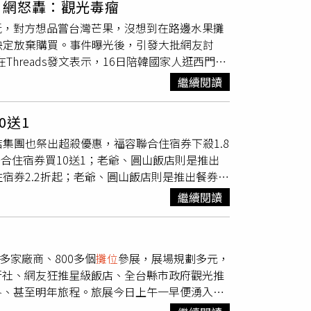
 網怒轟：觀光毒瘤
現場展示包含客廳、餐廳、臥室、書房及家飾等
訟，但後續相關健康傳聞並未獲官方證實，也缺
玩，對方想品嘗台灣芒果，沒想到在路邊水果攤
尺寸、材質、色彩到整體配置皆可量身訂製，讓
、獵奇方式炒作話題的行銷模式，仍遭到外界一
決定放棄購買。事件曝光後，引發大批網友討
容分享家具製程、選材工藝及設計理念，讓消費
海外爭議作法原封不動照搬，為了博取流量與關
hreads發文表示，16日陪韓國家人逛西門町
生活。璟都建設機構總經理高林鋒表示，璟尚美
再次陷入口碑危機。社群平台上充斥「惡俗」、
00公克80元，由於不清楚水果實際重量，便隨
更多消費者。（圖／業者提供）開幕結合入厝市
漫迷也認為，少數人的出格行為，讓真正認真投
繼續閱讀
顆芒果要價860元，讓原PO直呼難以置信。她
近20個特色品牌
攤位
、美食餐車、親子互動及
動漫展主辦單位表示，涉事
攤位
並非官方核准設
價格也太驚悚了吧，聽完直接嚇到逃跑。」貼文
生活市集氛圍。活動期間更推出開幕限定優惠，
明確禁止任何低俗、獵奇或違反公共秩序的擺攤
0送1
0元，與一般市場販售價格相比高出許多。有網友指
過10萬元好禮；璟都APP會員憑會員頁面還
生，全力維護健康、安全的動漫展交流環境。有
店集團也祭出超殺優惠，福容聯合住宿券下殺1.8
9元，認為860元的售價明顯偏高。留言區也
幕當天同步舉辦「璟都未來城入厝市集」，現場
動仍應建立在尊重公序良俗及公共秩序的前提
聯合住宿券買10送1；老爺、圓山飯店則是推出
果，寧可到全聯裡面也有賣」、「不要在任何夜
圖／業者提供）深耕桃園27年 打造建築之外的
注，不僅無助於動漫文化發展，更可能讓少數極
住宿券2.2折起；老爺、圓山飯店則是推出餐券買
這樣一斤480超級貴，產季大概2-30非產地
信，一棟好房子不只是建築本身，更應延伸至每
群造成長遠的負面影響。
聯合住宿券」，主打全台19家分店自由搭配使
恥，專門坑外國遊客」。另有不少網友建議，旅客
、交通接駁及居家生活服務，璟都建設持續完善
繼續閱讀
定買15送2，平均一張只要2,815元；「福
通路，價格相對透明，也較能避免因秤重計價產
美居，不僅是品牌版圖的重要里程碑，更代表璟
多項人氣餐飲內容，包含雙人五道式套餐、自助
更多生活品牌與服務資源，陪伴每個家庭打造更
品可玩「福容夾夾樂」，有機會帶走價值2萬
牌承諾。
0多家廠商、800多個
攤位
參展，展場規劃多元，
量福隆國際沙雕藝術季門票及500元大禮包免
行社、網友狂推星級飯店、全台縣市政府觀光推
星商品「雲朗聯合住宿券」、萬元有找的雲品山
冬、甚至明年旅程。旅展今日上午一早便湧入大
，滿足旅人的多元度假需求。深受市場青睞的指
出加碼福利，早鳥入場免費送補給禮或紅包，還
券一張可雙人入住翰品酒店高雄雅緻客房或兆品酒