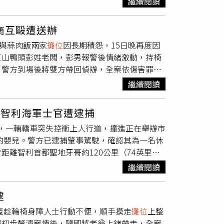
繼續閱讀
天抽機票。舞台區有行李箱爭霸戰，線上還能預測
房。持券兩張可升級入住君品酒店雅緻客房、翰
，每日11:00及15:00限時限量開賣《彩匯
亦可加價400元入住品文旅礁溪樂旅小閣樓。
攤商互毆遭送辦
湧入大批民眾進場排隊。除了餐飲票券外，同步推
優惠餐券、住宿券。（圖／方萬民攝）天成飯店
頭與蒜肉飯兩家
攤位
因長期積怨，15日晚再度因
案，每張7,699元起即可入住。一泊一食方案
酒店，以及天成文旅-蜂巢、天成文旅-華山
東山鴨頭彭姓老闆，彭男報警後情緒激動，持椅
展期間同步推出《夏日逸享優惠》限量禮遇，
住宿券2.2折起，平日住宿含早餐每張售價
。警方到場後將雙方帶回偵辦，全案依傷害罪嫌
早餐），以29折的超值價格每日線上限量販售。而
天合國際觀光酒店推出平日雙人住宿券每張
一片混亂。警方表示，兩家相鄰攤商長期關係不
式，業者把床與房務車直接搬進展場。業者表
每張7,099元起，享一泊三食，以上兩館另推出
繼續閱讀
均被帶回警局，依傷害罪嫌函送偵辦。蒜肉飯攤
因此將實際服役中的房務車搬進展場，公開各類
PRIME ONE牛排館、花園thai thai與
後續將循司法程序處理；並向當晚受影響的用餐
日舉辦兩場「鋪床互動競賽」，讓訪客親自體驗
0送1」，全台12家老爺餐廳通用，從頂級百匯
 智利海軍士官遭逮捕
後續事宜。
亮點，桃園展館主打夏日活動慶典，更舉辦「跑
咖啡廳，憑券享平日雙人自助午餐或晚餐2客，相
禍事故，一輛轎車突失控衝上人行道，撞進正在舉辦市
園秘境及新興景點，成功過關即可獲得金穗米花
分，北投老爺酒店祭出最高享一位孩童免費入
大的嬰兒。警方已逮捕肇事駕駛，確認其為一名休
分別帶來環保蜂蠟布及夏季防蚊液 DIY 體
店更宣告9月全新改裝回歸，推出旅展限定雙
離智利首都聖地牙哥約120公里（74英里）
優惠，消費就送實用好禮，還有機會抽中限量
500元館內消費金，全面滿足家庭消暑度假與饕客
 Fair）。據了解，肇事駕駛疑似在行經市集附近
今年則延續「城市遊樂園」主題概念，特別安排
,000元，並享有「買十送一」或是「買十送亞
繼續閱讀
住宅監視器畫面顯示，白色轎車高速衝入市集
攤
樂場景，邀請民眾親臨現場，透過角色故事、趣
、於礁溪或是北投泡溫泉、亦或前往太魯閣享受國
7人受傷，所幸傷者目前均無生命危險。根據現
饋民眾支持，展期間特別推出「滿額好禮大放
晶華酒店栢麗廳則推出早餐、午餐、下午茶及假
逮
即突然衝上人行道，撞擊
攤位
及行人後失控打
獎，將多款屏東精美好禮帶回家。
一」優惠。集團旗下餐廳泰市場也同步推出平日
翁竟趁輪椅身障人士行動不便，順手摸走
攤位
上整
會一路往前衝，造成更嚴重傷亡，事故發生後大
店此次以「探索圓山‧魅力無限」為主題，除精
場初步釐清案情後，隨即將老翁上銬帶走，全案