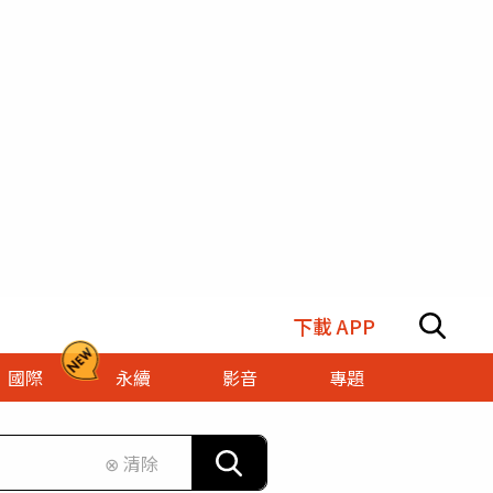
下載 APP
國際
永續
影音
專題
⊗ 清除