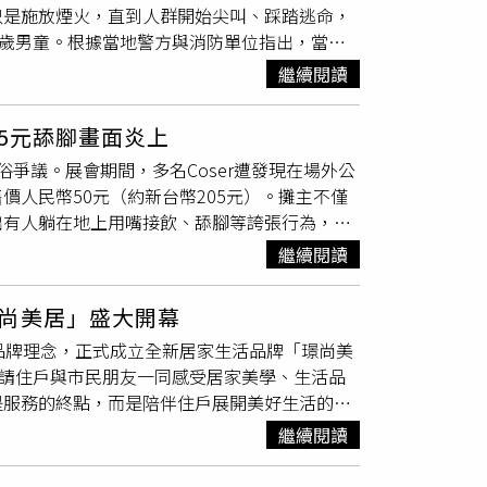
只是施放煙火，直到人群開始尖叫、踩踏逃命，
ESG健康深耕供應鏈夥伴合影。（圖片來源／
2歲男童。根據當地警方與消防單位指出，當時
生物科技有限公司、亞德隆貿易有限公司、荷緻
，槍聲突然響起後，人群四散奔逃，整座約30
醫療、健康照護、節能設備、教育訓練、社會影
繼續閱讀
訪時表示，他與女友原本正在排隊購買美食，由於人
動。主辦單位50淨零解方聯盟協會國際公關發
全是一片混亂。」他事後返回現場拍攝時，還看
理與社會責任的重要力量，期望透過論壇建立醫
05元舔腳畫面炎上
ul Skinner）說，第一時間還以為只是煙
續發展的醫療生態圈。論壇將聚焦健康促進、醫
爆出低俗爭議。展會期間，多名Coser遭發現在場外公
趴下。」網路流出的直播畫面也疑似拍下槍擊瞬
方短講及供應鏈媒合交流，協助醫療院所盤點永
人民幣50元（約新台幣205元）。攤主不僅
！趴下！」隨後大批民眾驚恐逃離現場。西雅圖
ESG顧問及低碳採購等多元資源，促進醫療院
出有人躺在地上用嘴接飲、舔腳等誇張行為，相
送醫治療，另有一名40歲女子僅受輕傷。目前送
定基礎。除促進醫療供應鏈合作外，論壇由國際
將所有涉事人員驅離，並強調將全面杜絕類似低
者狀況穩定。事發後警方立即封鎖現場並呼籲民
健康深耕合作平台，未來透過社區健康促進、健康
繼續閱讀
張行為，引發外界熱議。綜合陸媒報導，事件發
嫌犯落網。受到槍擊事件影響，當地電影院緊急
服務從院內延伸至社區，擴大健康照護與永續治
影片及多名目擊者描述，多名Coser未經主辦
駛，港景醫學中心則一度部分封鎖，加強戒備，
壇為起點，持續推動醫療永續生態圈，本次論壇
尚美居」盛大開幕
」為號召販售特色飲品，
攤位
雖標示「純屬娛
年共吸引約28萬2000人參加。今年活動原本
，透過論壇交流、
攤位
展示、合作備忘錄簽訂，作
品牌理念，正式成立全新居家生活品牌「璟尚美
浸泡在裝有飲料的容器中，再將飲品分裝販售，
療永續與健康深耕ESG供應鏈媒合平台，持續
邀請住戶與市民朋友一同感受居家美學、生活品
僅沒有排斥，反而排隊購買，甚至有人直接躺在
永續及產業合作，並由開啟品牌行銷顧問打造社
是服務的終點，而是陪伴住戶展開美好生活的開
影，也讓不少一般遊客及動漫迷直呼難以接受，
一活動發展為長期合作機制，未來，平台將持續
透過整合家具、家飾、空間規劃與居家美學，提
出，這種販售「洗腳水」的玩法，其實是模仿日
及企業資源，推動健康深耕、醫療永續與ESG
繼續閱讀
造理想中的幸福居所。從交屋到入住 一站式打
出所謂「腳汁」飲品，依不同互動方式訂定收費標
。
合家具選品、空間設計、軟裝搭配與客製化家具
引話題，在社群平台掀起廣泛討論。事件發生