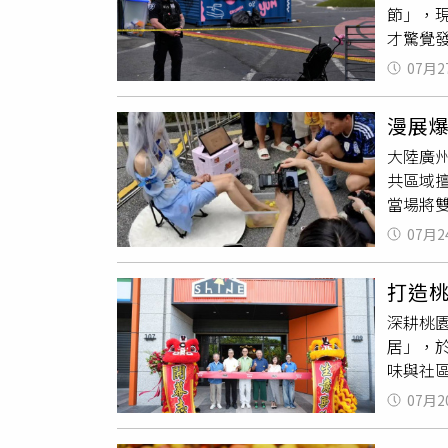
節」，
政策願
松山新店線「台電大樓
才驚覺
主辦單
https://
西雅圖
時尚、
07月2
公頃的園
響力、
潮擁擠
言人温
漫展爆
見多名中
療院所
大陸廣州
火聲，
療永續
共區域
間，可
續需求
當場將
消防局表
所、公
關畫面
醫患者
獅子會3
07月2
俗行為
眾不要
知識推
生於7月
疏散觀
理的影
打造
單位核
準備收治
邀集南台
深耕桃
樂」，
安排數
為後續
居」，
每杯售
串聯醫
味與社
地上用
會影響
始。璟
認為早
由50
07月2
供消費
前美國加
治理，
造理想
準，包