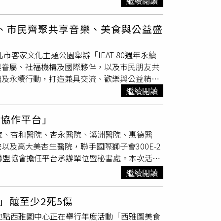
繼續閱讀
YNN向宗華索討同一條毛巾，直接往臉上擦。
006年7月1日，應適用舊法的10年追訴期，可
水。就在他擦完汗後，LYNN自然地向他伸手索
屋仲介公司，想調閱當時店面使用照片，但都因
會員、市民齊聚共享音樂、美食與公益盛
掛回宗華肩上。雙方動作自然，友人似乎也看得
時間，檢察官唯一能認定的事證，就是當年合約
了使用同一條毛巾之外，其餘時間沒有出現什麼
。檢方確認本案追訴期滿是今年8月1日之後，展開
市客家文化主題公園舉辦「IEAT 80週年永續
NN則在一旁拿起手機記錄畫面，互動自然卻不
犯竊佔罪的兩派學說進行核示，最終採取「僅屬民
與眷屬、社福機構及國際夥伴，以及市民朋友共
（圖／本刊攝影組）不過在溫馨互動之餘，宗華
房屋結構體的一部分，並非主體，85度C店面
贈及永續行動，打造兼具交流、歡樂與公益精神
NN則直接在
攤位
附近解煙癮。依華山文創園區
台北市一名攤販，他在路邊擺攤賣檳榔被起訴竊佔
重要橋梁，目前擁有約6,700家會員企業。80
繼續閱讀
新台幣2,000元以上、1萬元以下罰鍰。收攤
「建立新的占有支配關係」，是持續使用而且獨
EAT表示，今年首度以大型戶外嘉年華形式慶
本刊攝影組）兩人上車前再度吞雲吐霧，不過這
際上可以想收就收，不具有「排他性」也能隨時
愉快的氛圍中凝聚彼此情誼。活動規劃六大亮
一段落，一行人先將物品搬回停車場的車上，
北檢第三度不起訴，前兩次都被高檢署發回重
益協作平台」
、異國料理及人氣餐車，讓民眾一次品味多元美
人提前離場，先到停車場旁的吸菸區抽菸，之後與
住腳，提告的住戶可另循民事求償途徑，請求以
院、杏和醫院、杏永醫院、溪洲醫院、惠德醫
賽事的HRC KIDS揭開序幕，並邀請法式香頌
，僅花15分鐘就解決晚餐。（圖／本刊攝影
及高大美杏生醫院，聯手國際獅子會300E-2
表演。此外，也安排瓷器拼貼藝術體驗，在專業
小菜用餐。等待入座期間，沒有甜蜜互動，也
聯盟協會擔任平台承辦單位暨秘書處。本次活動
劃夢幻泡泡、氣球互動、布袋球挑戰等親子活
1分入店點餐，或許餓了一整天，15分鐘後便
亦親自出席，肯定健康深耕理念及醫療永續合作
繼續閱讀
攜家帶眷及毛小孩共享歡樂時光。民眾也可參加
費，兩人分工自然、默契十足。約莫晚間9點，累
 50淨零解方聯盟協會理事長謝伯彬表示，今天
」將於8月8日上午9時30分至下午5時於台北市
子一路駛回文山區一處社區，停妥後，兩人並
是平台成立的開始，而不是終點。未來將持續打
與，在音樂、美食與歡笑中，共同見證IEAT
康、吸菸害人害己。
」釀至少2死5傷
企業及ESG解方夥伴的跨域合作，協助串聯健
地點西雅圖中心正在舉行年度活動「西雅圖美食
 ，並建立後續媒合與合作機制，讓醫療永續從