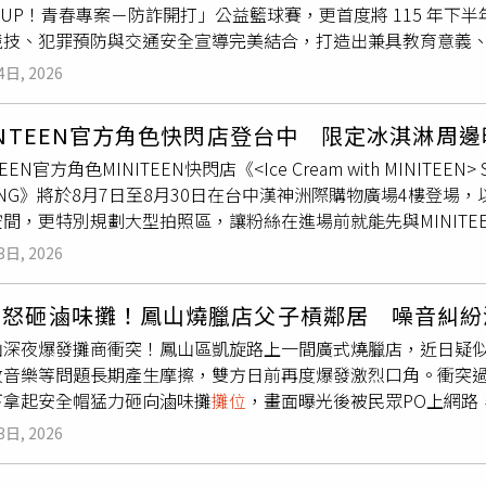
M UP！青春專案－防詐開打」公益籃球賽，更首度將 115 年
北市民，不應單純因為說話口音而遭到質疑或攻擊。
競技、犯罪預防與交通安全宣導完美結合，打造出兼具教育意義
局與新莊國民中學共同主辦，並獲得台北尚德 BMW 及新北中信
4日, 2026
，鼓勵青年朋友透過球類運動培養團隊合作、自我紀律及正向價
傑以及籃球國手吳岱豪蒞臨共襄盛舉，與現場青年朋友親切分享
ENTEEN官方角色快閃店登台中 限定冰淇淋周
理事長王珮蓓也率領團隊進行專業識詐宣導，重點提醒民眾如何
EEN官方角色MINITEEN快閃店《<Ice Cream with MINITEEN> SEVEN
態詐騙手法，實質提升全民識詐免疫力。比賽現場除了安排青少
HUNG》將於8月7日至8月30日在台中漢神洲際購物廣場4樓登場，
交流賽」，促進不同世代與不同領域間的熱絡互動，展現運動無
間，更特別規劃大型拍照區，讓粉絲在進場前就能先與MINIT
，透過趣味的「號誌翻翻樂」互動遊戲寓教於樂，有效提升民眾
店以「由MINITEEN經營的冰淇淋店」為核心概念，將角色
專案將持續結合多元化的宣導活動，全面推動反詐騙、反毒及掃
3日, 2026
淋店主題設計，讓訪客彷彿真的走進MINITEEN親自經營的
作，強化青少年法治教育與自我保護能力。治安工作需要全民共
特別選在台中漢神洲際購物廣場4樓打造大型拍照區，希望粉絲在
念帶入每個家庭與社區，攜手打造更安全、幸福的成長環境。
帽怒砸滷味攤！鳳山燒臘店父子槓鄰居 噪音糾紛
感受MINITEEN的魅力。正式走進快閃店後，首先映入眼簾
山深夜爆發攤商衝突！鳳山區凱旋路上一間廣式燒臘店，近日疑
搭配化身店員造型的MINITEEN角色迎接每位訪客，不僅完
放音樂等問題長期產生摩擦，雙方日前再度爆發激烈口角。衝突
場同時規劃完善參觀動線，讓粉絲能自在停留拍照、慢慢欣賞每
下拿起安全帽猛力砸向滷味攤
攤位
，畫面曝光後被民眾PO上網路
角色的日常世界。除了場景設計吸睛之外，本次快閃店也同步推
8）日凌晨完成報案，警方將通知蔡姓父子到案說明，進一步釐清
淇淋甜筒造型設計的鑰匙圈、磁鐵，以及冰淇淋餐車造型保冷袋，還
3日, 2026
營滷味攤，隔壁則為蔡姓一家經營的廣式燒臘店，由於兩間店面
牌等，每一款都以本次活動限定販售為特色，兼具收藏價值與拍
等問題發生爭執。從網路流傳影片可見，雙方發生口角期間，其
TEEN是由SEVENTEEN成員親自參與製作的官方角色，每位