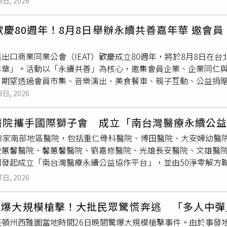
9日, 2026
巾，不時拿起來擦拭汗水。（圖／本刊攝影組）沒多久，DJ L
2006年7月1日，如果本案有證據可證明外牆最後加裝時間早於2
此串聯，使每一次服務出勤，都能精準抵達最需要的角落。
本刊攝影組）當天高溫炎熱，宗華肩上掛著一條毛巾，不時擦拭汗
告訴逾期為由結案。北檢發函給台北市松山地政事務所、永慶房
T歡慶80週年！8月8日舉辦永續共善嘉年華 邀
，隨即用同一條毛巾擦拭自己的臉部、脖子及胸口，之後再順手
久遠已超過法定保存期限無法提供，既然難以查明外牆設備設置
，從如此種種跡象似乎也證實兩人「戀愛ing」。擺攤期間，除
確實寫著2006年8月1日，所以視為最後進行外牆加裝的日期
出口商業同業公會（IEAT）歡慶成立80週年，將於8月8日在台北
T」的親熱畫面，不過，當宗華陪著友人的孩子玩戰鬥陀螺時，LY
」工作，1987年司法院曾對於公寓一樓招牌掛在二樓外牆是否
年華」。活動以「永續共善」為核心，邀集會員企業、企業同仁
活動進行到一半，兩人先後點菸解癮，疑似違反園區禁菸規定。
侵權行為，不能以刑法上之竊佔罪論擬」，因此檢方認定外牆只是
，期望透過會員市集、音樂演出、美食餐車、親子互動、公益捐
N皆在疑似非吸菸區吸菸，宗華還會走到建築物後方角落抽菸，LY
牆沒有侵害樓上住戶的「房屋支配權」。1998年高等法院審理
動。IEAT自1947年成立至今，長期扮演臺灣企業拓展國際市場的
8日, 2026
區除指定吸菸區外全面禁菸，違者可依《菸害防制法》第31條，處
因為檳榔
攤位
下有車輪可移動而獲判無罪，法官指出，竊佔必須
持續陪伴臺灣產業走向世界，並為經濟發展與社會進步貢獻力量。I
行人轉往支持熊仔演唱會，但未等演出結束便先行離場。（圖／
態；85度C竊佔案的承辦檢察官引用高院這件判決，騎樓桌椅實
周年，希望提供會員企業及其家人一個放鬆交流的平台，在輕鬆
乖前往指定吸菸區。（圖／本刊攝影組）傍晚6點多，
攤位
活動告
續占有，不符竊占的構成要件，因此不起訴加盟主與房東。這是
家醫院攜手國際獅子會 成立「南台灣醫療永續公
中「會員市集．美食饗宴」匯聚近40個特色
攤位
，包含會員品牌
欣賞熊仔演唱會。晚間7點34分，宗華、LYNN與一名男性友
辦檢察官透露，刑事不起訴，並不代表房東和加盟業者完全站得
13家南部地區醫院，包括重仁骨科醫院、博田醫院、大安婦幼醫
受貿易產業與生活的緊密連結。舞台節目則由曾代表臺灣參與國際
別，兩人便驅車離開。跟友人告別後，宗華跟女友一起到餐廳覓食
情給付不當得利。
蕙馨醫院、馨蕙馨醫院、劉嘉修醫院、光雄長安醫院、文雄醫院以
原民創作歌手等接力演出，帶來融合異國文化與夏日氛圍的精彩
間8點出頭，車子停在大安區一處停車場，兩人步行前往一家清粥
同發起成立「南台灣醫療永續公益協作平台」，並由50淨零解方
領下創作專屬瓷盤及馬克杯，留下80週年的美好回憶。現場另規
談，各自低頭滑著手機，反而流露出一種相處已久的自在感。8點2
民國總統賴清德及副總統蕭美琴分別致賀電，高雄市議員林智鴻
及波希米亞風野餐與拍照區，同時提供寵物友善空間，歡迎會員
7日, 2026
餐完畢離開。離開餐廳時，宗華先上車，LYNN則留下處理停車
展現中央與地方對健康臺灣政策及跨域合作推動醫療永續的重視。
卡及抽獎活動，增添互動樂趣。「IEAT 80週年永續共善嘉年華
的兩人一同回到文山區住處。（圖／本刊攝影組）晚間9點多，車
辦一場論壇，而是正式成立一個可持續運作的平台；13家醫院，
化主題公園舉行，誠摯邀請會員企業、同仁、家屬及各界民眾一同參
同一棟公寓，為這一天的行程畫下句點。◎提醒您：吸菸有害健
圖爆大規模槍擊！大批民眾驚慌奔逃 「多人中彈
灣最大的醫療永續公益合作平台，透過醫療院所、公益社團、中小
動名稱：IEAT 80週年永續共善嘉年華 • 活動日期：2026年8月8日 (六) • 入場時
盛頓州西雅圖當地時間26日晚間驚爆大規模槍擊事件。由於事發
、智慧醫療、低碳改善、社區照護、人才培育及供應鏈合作等資源
動地點：台北市客家文化主題公園（台北市中正區汀州路三段2號） • 交通方式：捷運