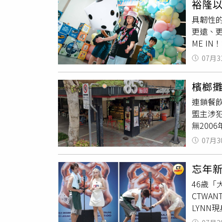
裕隆
女經營
特色，
具韌性
出所完
伸至實體
更遠、更
帽砸向
with M
ME 
衝突影
際購物廣
府、偏
次發生
上預約
07月3
推動模
表示，
及社會
時，警
檳榔攤
雖能協
罪，仍
連鎖餐
程車等
盟主涉
平時載
無200
中華汽車
法院3
少，並
07月3
樓桌椅
「Bey
意見，
隆合作
忘年新
冷氣機
隆提供
46歲
氣、告加
／裕隆
CTWA
在200
冒險故
LYNN
時只加
苗圃，
群平台
間，竊
合旗下