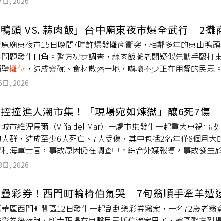
7日, 2026
9吋行李箱。報到即抽30萬購物金，消費滿額再加碼送神券、天
雅緻、經典客房一晚，亦可加價400元入住品文旅礁溪文漾家庭
抽機票。有吃有玩又有拿，好康獎不完！美福飯店推出展場快閃優惠
豪華套房並加贈紅酒、兆品嘉義和式房或寶桑町屋日式町屋雙房，
鴨頭 VS. 蒜肉飯」台中廟東夜市爆全武行 2
下午茶餐券》，每張優惠價999元（原價1,518元），一早便
日上午一早便湧入大批人潮排隊搶購限時限量推出的星級飯店的
豐原廟東夜市15日晚間7時許爆發攤商衝突，相鄰多年的東山鴨
住宿優惠方案，《行政客房住宿券》規劃一泊一食與一泊二食兩款方
結旗下六館聯合祭出年度優惠，包含台北天成大飯店和台北花園大
界問題發生口角。警方初步調查，蒜肉飯攤老闆疑似先動手毆打
匯自助餐廳豐盛早餐，一泊二食方案則再加碼彩匯自助晚餐。旅
成文旅-繪日之丘與桃園高爾夫俱樂部‧悅華大酒店，六館擇一聯合
隔壁
攤位
，造成瓷碗、食材散落一地，嚇壞不少正在用餐的民眾
房平日雙人住宿券》原價20,790元，優惠價6,088元（不含
0元，如使用兩張券可入住台北花園大酒店雅緻家庭四人房。瑞穗
目擊民眾拍下畫面可見，彭男手持椅子朝蒜肉飯
攤位
猛砸，現場
具話題性的是福泰飯店集團，有別於市場上常見的住宿券促銷模
99元起，享一泊二食，全新品牌天成逸旅-蝴蝶谷，平日雙人住宿券
6日, 2026
日晚間因
攤位
越界問題再度爆發衝突，雙方均有肢體衝突，事後
泰想展現「讓職人被看見」而非「低價競爭搶客」的核心理念，
聯賣優惠13,999元。旗下餐飲品牌翠庭中餐廳、百合西餐廳、饗聚廚房、
在社群平台發文表示，案發過程及對方多次挑釁均有影像存證，
使用情境，也是外界罕見能一窺飯店工作秘辛的機會；另外，每
酒館，各式餐券5.1折起。老爺酒店集團則推出「聯合餐飲券買1
失控撞進人潮市集！「現場宛如煉獄」釀6死7傷
顧客致歉，表示願意提供全額退費，請受影響民眾私訊聯繫辦理
的專業日常，完賽即有機會把免費住宿券帶回家！ 地方展館也有
國料理皆可彈性體驗，包含最受歡迎的台北老爺酒店Le Café
城市維涅馬爾（Viña del Mar）一處市集發生一起重大車
遊戲」挑戰，民眾透過體感跑動完成遊戲任務，透過遊戲認識桃
折優惠，非常適合精打細算的小資族群或福委會企業團購。飯店部
的人群，造成至少6人死亡、7人受傷，其中包括2名年僅8個月
棗核桃糕等桃園涮嘴零食。展覽期間還有蘭園養蜂場及一級棒農場
定好康，礁溪老爺酒店則主推暑假指定日期免加價。而知本老爺酒
智利海軍士官，事故原因仍在調查中。綜合外媒報導，事故發生於距
外，桃園館更集結桃園住宿、餐券及特色伴手禮等多項旅展限定
食7,500元，買10張送1張，10月31前入住，每房再加碼贈送
爾市，事發地點為當地知名的「考波利坎市集」（Caupolicán
樂桃桃行李箱」，優惠、好禮、互動體驗一次滿足。屏東縣政府
求。晶華酒店集團也推出「環遊晶華集團聯合住宿券」，每張售價3
3日, 2026
失控，車子衝上人行道後高速衝撞攤販及行人。社群平台流傳的
「南國四寶」超萌角色IP現身，打造具互動感與沉浸式的南國遊
通8,000哩程數」的超值優惠，無論是在台北或是台南城市度假
現場民眾四散逃命，場面十分混亂，截至目前為止共有6人死亡、
與特色商品，搶先感受屏東獨有的陽光、海洋與人文魅力。為回
觀，都是聰明消費的年度最佳旅遊選項。深受消費者喜愛的台北
整疊彩券！西門町輪椅伯氣哭 7旬翁順手牽羊遭
者表示，肇事車輛原本還正常沿著車道行駛，但速度相當快，隨
，於館內消費達699元、999 元及 1,299 元即可參加現場抽
等多款優惠券，其中平日午餐及下午茶單人套票皆祭出「買十送
萬華區西門町鬧區12日發生一起刮刮樂彩券竊案，一名72歲老
方表示，車輛最後撞上公車站牌後才停止，若未被阻擋，恐怕還
人、四人優惠券及午、晚餐套票，滿足不同聚餐需求。圓山大飯
樂彩券後落跑，所幸現場有目擊民眾抓住涉案男子，轄區警方到