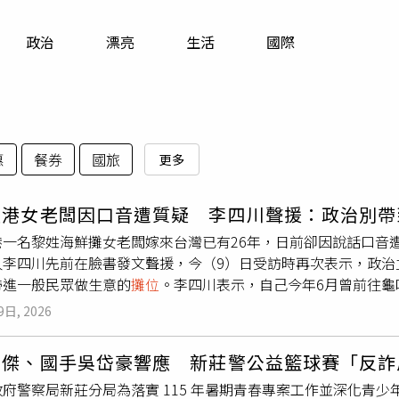
寵物
政治
漂亮
生活
國際
運勢
運動
梅酒
惠
餐券
國旅
更多
漁港女老闆因口音遭質疑 李四川聲援：政治別帶
港一名黎姓海鮮攤女老闆嫁來台灣已有26年，日前卻因說話口音
人李四川先前在臉書發文聲援，今（9）日受訪時再次表示，政治
帶進一般民眾做生意的
攤位
。李四川表示，自己今年6月曾前往龜
下並不知道對方來自越南，也不知道她具有新住民背景，單純是
9日, 2026
業。李四川指出，自己出身漁家，對魚貨及海鮮並不陌生，因此
動就是一般消費者與商家的往來。對於近日看到黎姓老闆因口音
班傑、國手吳岱豪響應 新莊警公益籃球賽「反詐
物之間有不同立場或相互批評都很正常，但不應將政治對立延伸
府警察局新莊分局為落實 115 年暑期青春專案工作並深化青
李四川強調，不論黎姓老闆原本來自哪個國家，既然已經嫁到台