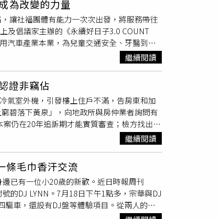
成為改變的力量
受傷。警方指出，林女於8日凌晨2時許前往派
同樣依照各角色設定打造，讓角色魅力從平面延
絡，讓社福團體有能力一次次出發，將服務帶往
言詞辱罵她；另外，31歲蔡姓男子則涉嫌持安全
為此次活動的重要亮點之一。《<Ice Cream
及倡議家主辦的《永續好日子3.0 COUNT
侮辱及恐嚇告訴，希望警方依法處理。由於相關
N TAICHUNG》將於2026年8月7日至8月30日於台中漢神洲
運用汽車產業本業，為兒童交通安全、牙醫到
到外界關注。至於雙方先前是否曾因噪音問題多
為晚間9點50分。其中8月7日至8月16日採線
里程大富翁」設計互動關卡，民眾透過擲骰子、
責任，仍有待警方進一步調查釐清。鳳山警分局
依現場公告調整。
繼續閱讀
並在最後一站「里程銀行」投票選出關注的環境
影像、當事人陳述及其他相關事證依法偵辦。同
里程數」公益平台的縮影。裕隆發現，傳統捐車
出的公然侮辱及恐嚇告訴，最終是否構成相關犯
決認證非竊佔
里程銀行」共享概念，將租車、共享車及多元計
設冷氣室外機，引發樓上住戶不滿，告房東和加
車或電動車等適合車款，降低交通與營運成本。
上窮碧落下黃泉」，向地政所與房仲業者詢問有
的招牌。（圖片提供／裕隆集團）活動現場，由
本案仍在20年追訴期才能實質審查；檢方找出司
館」快閃店。逆風劇團與逆風協會長期陪伴逆境兒
屋主結構，使用外牆不符合竊佔罪的定義，至於騎
推動戲劇課程及生命教育。另一公益夥伴
繼續閱讀
復北店樓上的周姓婦人，對於一樓店面租給誰沒
號誌秒數、人行道與庇護島等都市交通設計，並曾與裕
有者之一；周姓婦人也不滿公寓外牆裝了3台
療團隊攜帶設備前往身障者及失能長者家中，裕
一條毛巾香汗交流
外牆的所有權。85度C同棟鄰居不滿外牆加裝冷
工作服，傳授水土保持的基本常識。（圖片提供
身邊已有一位小20歲的新歡。近日時報周刊
並未到庭接受北檢偵訊，僅透過律師表達不認罪，他
《Why？壞！一起守護山林》登台演出，透過
的DJ LYNN。7月18日下午1點多，宗華與DJ
主供稱，從2006年8月1日開始承租店面，當
自裕隆與山林復育協會合作建置的「裕苗山丘」
四驅車，還設有DJ盤等體驗項目。從兩人的社
在2005年修法，從輕罪到重罪全面延長追訴時
年「幸福輪轉手」到「愛的里程數」，裕隆持續整
為主題的遊戲店。華山當天高溫炎熱，宗華肩
罪」，追訴期從10年拉長為20年，新法生效
家社福夥伴合作，讓企業本業、社福專業與大眾