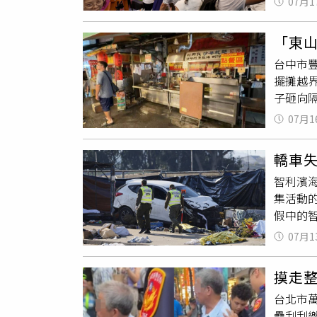
07月1
能抽2
店嘉義
世足冠軍
品高雄
「東山
自助單人
旅展今
台中市
出多款
集團集
擺攤越
可享彩
町、天
子砸向
《行政客
3,20
函送。
展攤最
10,9
07月1
睦，15
示，福
三天兩夜
商事後
工具的
華山町餐
轎車
及外帶
房務員
到精緻異
智利濱海
酷闖關
當於6
集活動
脆菓、南
住的限
假中的
驗。此
人一泊二
的維涅馬
「舒華
聚餐需
07月1
道路時
高人氣
洲萬里
位
區，
味活動
家級景
摸走
場目擊
送」活動
日晚餐
台北市
轉。警
午餐雙
疊刮刮