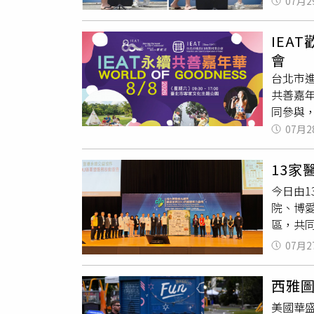
07月2
上掛著毛
日剛好在
參與彼
（圖／
直接以
IEA
取毛巾
為年代
會
很習慣
的起租日
台北市進
「黏T
「考古
共善嘉
張揚。
事上之
同參與
和LYN
使用外
的週年活
07月2
公告，園
罪，但
年來，
後，一
佔的狀
祝創會
回有乖
結束繼
13
點，其
隨後前往
查。承
今日由
食，也感
友人道
租金行
院、博愛
樂團、
組）晚
區，共
老師帶
少見交
獲中華
動，以
07月2
迅速用
方向，
集章、打
了一天
不是只
客家文
肩走進
西雅
造南台
80週年的重要時刻。活動資訊 • 活
美國華
康深耕
間：上午9時30分~下午5時 • 活