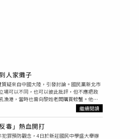
到人家攤子
遭質疑來自中國大陸，引發討論。國民黨新北市
立場可以不同，也可以彼此批評，但不應把政
吼漁港，當時也曾向黎姓老闆購買螃蟹。他回
因為對方對海鮮相當熟悉，介紹魚類及螃蟹時展
繼續閱讀
當時聽完黎姓老闆介紹後，也在
攤位
購買螃蟹，
遭到網路批評，李四川表示相當心疼。他認為，
反毒」熱血開打
到普通民眾身上，更不該影響他人正常做生意及
少年犯罪預防觀念，4日於新莊國民中學盛大舉辦
灣並在這裡生活多年，就是台灣社會的一分子，