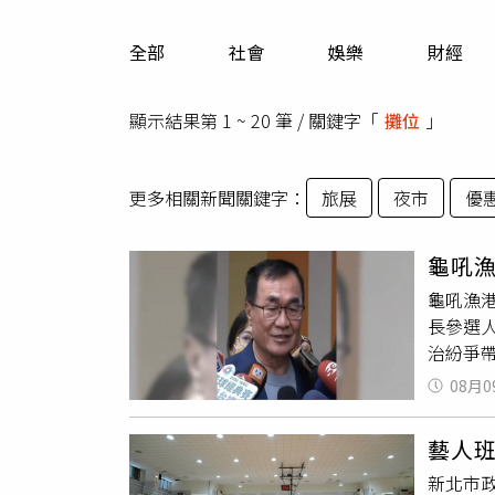
人物
汽車
全部
社會
娛樂
財經
專欄
房產新勢力
顯示結果第 1 ~ 20 筆 / 關鍵字「
攤位
」
更多相關新聞關鍵字：
旅展
夜市
優
龜吼
龜吼漁
長參選
治紛爭
憶，當
08月0
現出專
雙方互
藝人
政治人
新北市政
生活。