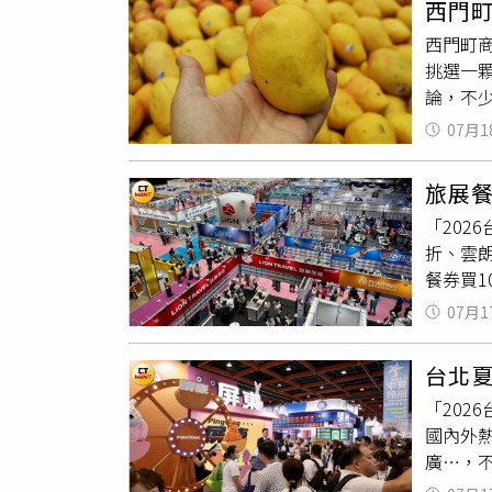
西門町
服務，
後，網
西門町
多元生
乏醫療
挑選一
居家設
致批評
論，不少
者深入
注，不
時，對
居主打
「噁心
07月1
手挑選
集 打
入角色
表示，
街頭藝
置，接
旅展餐
曝光後，
凡至璟
及互動
「202
出，目
可兌換
動漫產
折、雲朗
湧入大
集結特
下。若
餐券買1
市、商圈
生活價
端案例
10送
大概6-
一位住
07月1
用，從親
若想購
永續宅
容美食
生消費
都建設
台北
餐、經
有溫度
「202
元的「
國內外
費搶活
廣…，
景客房
批人潮
標商品