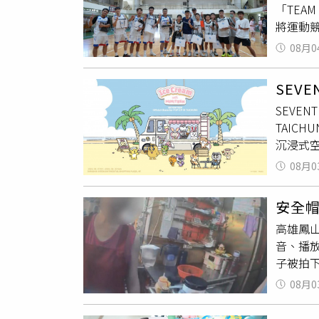
「TEA
也是新
將運動
新莊分
08月0
閒活動
藝人班
SEV
騙協會
SEVENT
等新型
TAIC
「豪傑
沉浸式空
導
攤位
這次快閃
期青春
08月0
圍繞冰淇
三方合
單位也
安全觀
安全
片，提前
高雄鳳
淋餐車，
音、播
活動現
子被拍
像走進
於今（
括融入冰
08月0
旋路經
克力立
放音樂
MINI