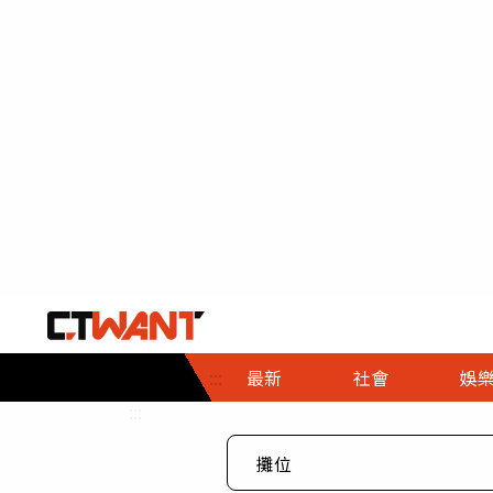
社會首頁
娛樂首頁
財經首頁
政
:::
最新
社會
娛
時事
即時
熱線
:::
直擊
大條
人物
調查
專題
３Ｃ