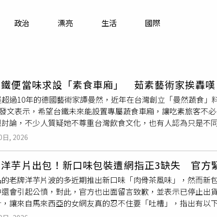
寵物
政治
漂亮
生活
國際
運勢
運動
梅酒
台鐵便當味求設「素食車廂」 茹素藝術家挨轟嘆
展超過10年的德國藝術家譚曼然，近年在台灣創立「曼然蔬食」
ads發文表示，希望台鐵未來能設置專屬蔬食車廂，讓吃素旅客
烈討論，不少人質疑她不尊重台灣飲食文化，也有人認為只是不
己每次搭乘台鐵時，都會自備蔬食便當，同時也萌生一個想法，
0日, 2026
旅行，「不用在車上忍受好幾個小時的排骨便當味道」。相關言
鐵排骨便當早已成為台灣代表性的鐵道文化之一，因此對譚曼然
多洋芋片出包！新口味包裝遭網指正3缺失 官方
不要怪大家覺得吃素的人就是難搞欸，你吃素要求吃葷的不能坐
品的老牌洋芋片波的多近期推出新口味「肉骨茶風味」，然而新
」、「說吃素帶來正能量，卻反過來批評台灣飲食文化」、「今
中還會引起公憤，對此，官方也出面留言致歉，並表示已停止出
臺鐵排骨便當來開噴，就是攻擊到了臺灣幾代人的共同記憶與情
計，讓來自馬來西亞的女網友真的忍不住要「吐槽」，指出有以下
遍對外國人友善，但譚曼然提出的議題容易引發爭議，可能會受到
裝放在肉骨茶旁邊，看來是不懂「清真」為何物2.肉骨茶加香菜
一次感受到人心險惡，但我能忍受」，再度引爆網友怒火。譚曼然