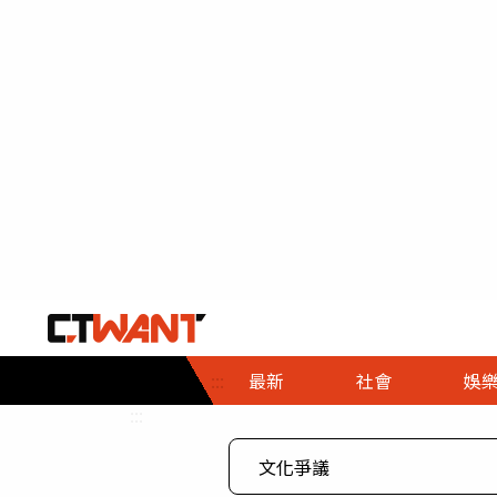
社會首頁
娛樂首頁
財經首頁
政
:::
最新
社會
娛
時事
即時
熱線
:::
直擊
大條
人物
調查
專題
３Ｃ