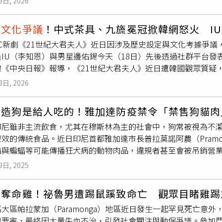
9日, 2026
尾獅加進來，這絕對會引起MY（馬來西亞）人的公憤（肉骨茶和
除了飲食
文化爭議
外，也有部分網友質疑譚曼然在台灣的工作資
仔煎洋芋片官方小編也在底下留言致歉，表示：「謝謝你在設計
否在台灣經營生意。對此，譚曼然則親自回應，強調自己目前「
爆
文化爭議
！中式茶具、九旒冕冠掀韓網怒火 I
包材，我們與設計公司後續會加強在文化上的敏感度與正確性。
曼然貼文惹怒大批網友。（圖／翻攝Threads／＠manran_veg
BC新劇《21世紀大君夫人》近日因涉及歷史設定與文化考據爭
蚵仔煎你真好」、「小編救火好及時」、「所以有買到第一版包
eads／＠manran_vegan_artist）
員IU（李知恩）與男星邊佑錫今天（18日）先後透過社群平台
」，該名女網友也表示「謝謝小編守住肉骨茶的尊嚴」。
韓《中央日報》報導，《21世紀大君夫人》近日遭韓國觀眾質疑
邊佑錫飾演的「理安大君」登基戲碼中，角色佩戴象徵藩屬國等
8日, 2026
遭外界質疑此舉形同將韓國描繪成中國附屬國，引發民族歷史敏感
觀眾指出，劇中使用的茶具疑似購自中國淘寶，整體造型偏向中
創造狗是給人吃的！雅加達防疫禁令「禁售狗貓肉
非韓國傳統茶禮，因此遭質疑製作團隊在文化細節考據上不夠嚴
印尼雖非主流飲食，尤其在穆斯林為主的社會中，狗常被視為不
」的IU在Instagram發文表示，身為作品主演，未能展現更
效的傳統食品。近日印尼首都雅加達市長普拉莫諾阿農（Pramon
歉，也坦言心情十分沉重。她透露，這幾天已仔細閱讀觀眾留言
貓與蝙蝠等可能傳播狂犬病的動物肉品，違規者甚至會被吊銷營
沒有進行更深入思考便投入演出。IU表示，《21世紀大君夫人
部分民眾強烈反彈。雅加達市長普拉莫諾簽署禁令，禁止販售與
品，因此身為演員，本應更加謹慎閱讀劇本並做好功課，但自己
9日, 2025
、《Mathrubhumi English》與《海峽時報》（The Strait
支持作品的觀眾致謝，並承諾未來會以更慎重、更負責的態度面
府表示，禁令適用範圍包括活體動物、肉品以及各類加工或非加
開親筆道歉信。他表示，這個週末一直擔心自己的言行是否會造
變奪命雞！祕魯男遭踢鼠蹊致命亡 觀眾目睹雞踢
性與農業局局長席達巴洛克（Hasudungan Sidabalok）
拍攝與演出的過程中，對作品所承載的歷史脈絡、文化意義，以
大區帕拉蒙加（Paramonga）地區近日發生一起罕見死亡意
，而這些行為將列為執法重點。該禁令自公告起設有六個月緩衝
，透過觀眾的批評與意見，讓自己重新反省作為演員的責任，不
傷要害，最終因大量失血不治，引發社會關注與動保爭議。參加
處分。狗肉料理在特定族群間被視為傳統佳餚，但風險與爭議並