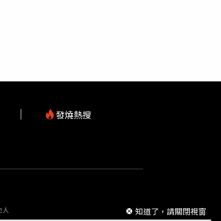
召開言詞辯論庭。大法官今日下午宣示解釋，認為
存計畫的預算由地方政府承擔。中國憲法也規
狩獵規定未違憲，但是相關子法要求原住民非定
文化爭議
，韓國誠信女子大學教授徐慶德指出，
起失效；《槍砲彈藥刀械許可及管理辦法》對
。，韓國外交部也敦促中方採取行動，避免對韓
發燒熱搜
m
知道了，請關閉視窗
他人