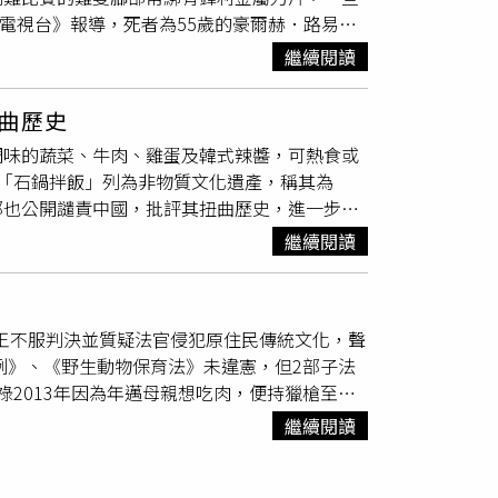
作品，避免類似情況再次發生。
icana電視台》報導，死者為55歲的豪爾赫．路易
g Meat Free Indonesia，簡稱
與鬥雞競技。事故發生於10月13日晚間，他在一處偏遠
該聯盟援引世界衛生組織資料指出，印尼每年仍有
繼續閱讀
片」的鬥雞突襲，直接攻擊其鼠蹊部。現場目擊
。狗肉在印尼並非全國普遍飲食，但在部分族群與
設置任何緊急醫療設備，也無救護人員待命，錯
根據2021年一項民調，有93％印尼人支持全
曲歷史
治。目前當局正針對比賽場地合法性展開調查。報
do Hutagaol）接受法新社採訪時直言：
調味的蔬菜、牛肉、雞蛋及韓式辣醬，可熱食或
鬥雞活動盛行，場地多選擇設在遠離市區的私人用
薩卡拉（Sunggul Sagala）則強調，吃
「石鍋拌飯」列為非物質文化遺產，稱其為
，缺乏基本安全與醫療措施，卻因投注金額高、
層級法律明文禁止狗、貓肉食用，但2018年農
部也公開譴責中國，批評其扭曲歷史，進一步加
萬元），顯示其背後隱藏龐大利益網絡。儘管爭議
的三寶瓏市，已率先實施地方法令，查緝非法屠
於2021年12月在其官方網站上公佈了第五批
動列為「文化遺產」，強調其歷史根源與在地傳
轉為地下，價格高於牛肉，並以私下聯絡、無店
繼續閱讀
布的文件中，包括了「朝鮮石鍋拌飯食譜」，而
觀光資源規劃。然而，反對聲音亦未缺席。國會
，例如捕捉流浪狗。此項禁令在印尼引發激烈討
外，用米製作的年糕食譜，如大麥年糕，也被登
評決策罔顧動物福利與人身安全，強調將持續推動限制
化遭抹煞，或導致黑市交易擴大。如何在政策執
官員的強烈反應。韓國外交部強調，歷史與文化
娛樂在缺乏安全控管下，潛藏嚴重風險。
肉食用在印尼屬
文化爭議
議題，各方聲音分歧。
，王不服判決並質疑法官侵犯原住民傳統文化，聲
示，韓國外交部一直要求中國正視這些文化認同
例》、《野生動物保育法》未違憲，但2部子法
中也指出，根據中國政府2011年頒布的《非物
2013年因為年邁母親想吃肉，便持獵槍至山
提升為國家級非物質文化遺產。中國政府將韓國
砲彈藥刀械管制條例》、《野生動物保育法》將
起源於中國少數民族。《韓國日報》對中國「非
繼續閱讀
住民
文化爭議
，前檢察總長顏大和認為本案有
00年代以來至少有17項是韓國的非物質文化遺
裁定停審並聲請釋憲；王光祿也因為不符法院判
韓國正式提出抗議，中國也可以以「這是地方政