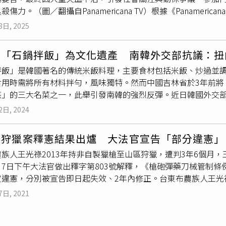
社會影響。他強調，未來會以更成熟、更加深思熟慮的態度投入
殺傷力。（圖／翻攝自Panamericana TV）根據《Panamer
尼憲法保障全民健康與文明發展的精神。動保團體「印尼拒吃狗肉聯盟」（Do
蒂略．科爾索（Jorge Luis Castillo Corzo），長年參
I）對此表達高度肯定，稱此舉是「朝正確方向邁進的一大步」。
8日, 2025
備讓自家鬥雞上場比賽時，遭其中一隻腳上已綁有鋒利「鬥雞刀
於狂犬病，光是2025年初至3月間，就已有25人因此病喪命
，傷口深及主要血管，卡斯蒂略瞬間大量失血。由於比賽場地未
仍被視為具有療效的傳統食物，甚至有人認為對抗登革熱有幫助。
列「石鍋拌飯」為文化遺產 南韓外交部抗議：扭
金時間。雖然隨即送往「7 de Junio」醫療中心，仍宣告不
肉交易，但反對聲浪依然存在，像是36歲的阿爾芬多胡塔高（Alfin
拌飯」是韓國著名的傳統米飯料理，主要食材包括米飯、炒過並
帕拉蒙加及周邊「北小區」地區如華拉爾（Huaral）一帶，
造狗就是讓人吃的，不要只看負面，也要看到它的好處。」43歲的桑古
食用時需將所有材料拌勻，風味獨特。然而中國吉林省於3年前將
開官方監管與檢查。根據當地媒體指出，許多鬥雞賽事未經申報
長久以來的傳統，「不能突然就要消滅掉。」目前印尼尚未有全國
族」的三大名菜之一，此舉引發南韓的強烈反彈。近日韓國外交
情踴躍而屢屢吸引人潮。獎金甚至高達10萬索爾（約新台幣80
發布指引，將狗肉排除在「食品」分類之外。部分地區如中爪哇
間的
文化爭議
。根據韓媒《韓國日報》報導，中國東北的吉林省政府
魯國會文化委員會於2024年12月通過決議，將鬥牛與鬥雞活
售行為。有網友與餐廳業者透露，禁令生效前，狗肉交易已逐漸
2日, 2024
非物質文化遺產」名單，並將石鍋拌飯食譜列入了名單。當時發
決議要求文化部登錄、保護並推廣此類活動，並納入地方慶典與
為主。餐廳業者也擔憂，未來飼養犬隻的商家可能轉向非法來源
鍋拌飯成為省級文化遺產的地方是吉林省延邊朝鮮族自治州。此
爾．帕雷德斯（Susel Paredes）公開表態反對此舉，批
持者以公共衛生與動物權益為由表態贊同，反對者則憂心傳統文
祿狩獵案釋憲結果出爐 大法官宣告「部分違憲」
林省非物質文化遺產。消息近日曝光後，引發韓國網友與外交部
動。過去，印度亦曾發生鬥雞攻擊主人致死事件，顯示這類傳統
化多樣性間取得平衡，將是雅加達市府面臨的最大挑戰之一。狗
族人王光祿2013年持非自製獵槍至山區狩獵，遭判3年6個月
韓國人至關重要，並堅決否定中國扭曲歷史的企圖。韓方官員表
自X，@channelstv）
。7日下午大法官做出釋字第803號解釋，《槍砲彈藥刀械管制條
尤其是吉林省的行為，避免對兩國的友好關係產生負面影響。報導
定違憲，分別被宣告即日起失效、2年內修正。台東布農族人王光祿
遺產法》，各地方政府可向中央政府申請將省級非物質文化遺產
，獵到一頭山羌、一頭長鬃山羊後被警方逮捕，檢方依違反《槍
化定為地方政府層級以外的國家文化遺產的例子很多，並聲稱其
7日, 2021
，最高法院則判刑3年6個月併科罰金7萬元。此案引發法官侵犯原
遺產網」公佈的國家級非物質文化遺產名錄進行分析後發現，20
慮，提出非常上訴，最高法院受理後，也認為有違憲之虞，因此
被稱為是「朝鮮族中國人的傳統」，像是「農樂舞」。然而即使