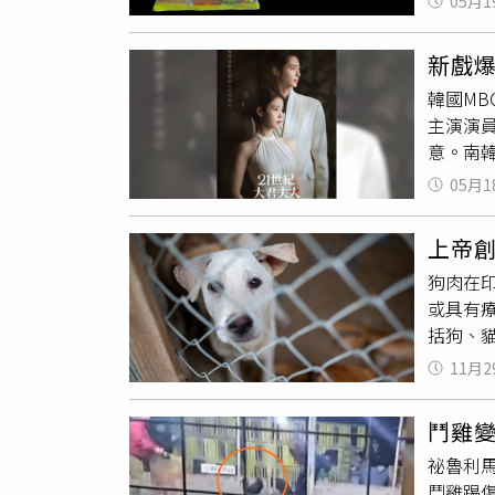
05月1
坡）魚
公開。
的多蚵
以及能
新戲
廢剩餘
問題。譚
韓國M
「天啊
／翻攝Thr
主演演
絕版品
意。南
其中，
05月1
歲」，
論。有
上帝
藝，而
狗肉在
「成熙珠
或具有療
非常抱
括狗、
題時，
也引發
感的作
11月2
（AFP）
她也向
令，市
錫也公
鬥雞
達食品韌
承，在
祕魯利馬
肉交易
錫指出
鬥雞踢
執照等