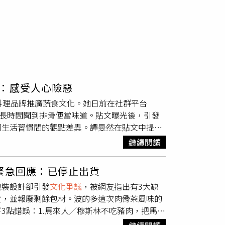
：感受人心險惡
料理品牌推廣蔬食文化。她日前在社群平台
不必長時間聞到排骨便當味道。貼文曝光後，引發
同生活習慣間的觀點差異。譚曼然在貼文中提
希望台鐵能規劃專屬蔬食車廂，讓蔬食者可以更
繼續閱讀
論曝光後，迅速在網路上掀起論戰。許多網友認
的說法感到不滿，「吃素吃出優越感來了」、
緊急回應：已停止出貨
你旁邊，我也覺得生菜的味道很臭是不是可以請
包裝設計卻引發
文化爭議
，被網友指出有3大缺
天她如果是泛指所有葷食可能還不會被噴爛，但
貨，並報廢剩餘包材。波的多這次肉骨茶風味的
懷」。另外，有網友在貼文中留言表示，雖然台
3點錯誤：1.馬來人／穆斯林不吃豬肉，把馬來
不小攻擊。對此，譚曼然回應來台灣10幾年
，跟火鍋加芋頭一樣無法接受3.把SG（新加
目前已將貼文刪除，將Threads頁面轉為不