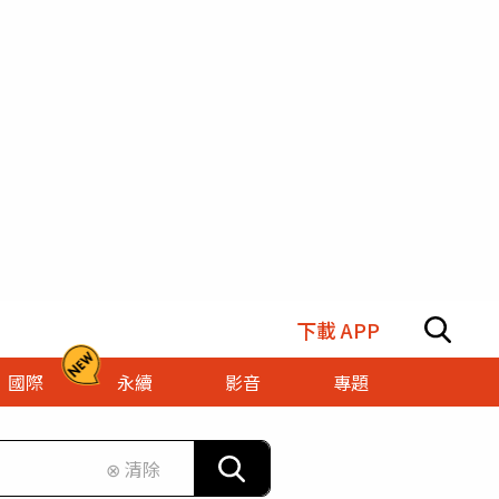
下載 APP
國際
永續
影音
專題
⊗ 清除