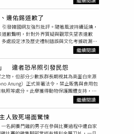
繼續閱讀
胡椒湯是不一樣的）貼文一出立即引發熱議，波
格與居留身分，懷疑她是否具備合法工作簽證，
的回饋，我們上週接到訊息時，已停止出貨並報
合法登記、合法居留、合法工作」，並未有違法
U、邊佑錫道歉了
」官方的回應讓許多網友都持正面態度，提到
an_artist）譚曼然的說法令網友感到不滿。（圖
議，引發韓國網友強烈批評。隨著風波持續延燒，
裝的你各位，不要把袋子丟掉，那些可都是限量
發表道歉聲明，針對外界質疑與觀眾失望表達歉
，多處設定涉及歷史禮制錯誤與文化考據疏漏。
級的「九旒冕冠」，群臣更高喊「千歲、千千
繼續閱讀
爭議。此外，IU在劇中的泡茶場景也掀起討
國傳統風格，連泡茶手法也被認為更接近中國茶
」 違者恐吊照引發民怨
謹，進一步點燃韓網怒火。對此，飾演女主角
潔之物，但部分少數族群長期視其為高蛋白來源
有責任感的態度，讓許多觀眾感到失望，自己感到
o Anung）正式簽署法令，禁止販售與食用包
與批評，並深刻反省自己在面對劇中歷史考據問
業執照等處分。此舉獲得動物保護團體支持，但
》是一部以韓國歷史文化為基礎、試圖展現傳統美
食用狂犬病傳播動物。綜合《法新社》
卻未能及早察覺問題，「這點讓我感到羞愧」。
繼續閱讀
s Times）報導，普拉莫諾阿農於11月24日正式簽署法
對每一部作品。同日，飾演「理安大君」的邊佑
工產品，禁止一切與食用目的相關的活動。雅加
成更多傷害，因此決定親自向觀眾致歉。他坦
主人致死場面驚悚
指出，目前市面上仍有19間餐廳與兩處屠宰場涉入狗
及觀眾可能產生的觀感，思考得不夠周全。邊佑
外，一名飼養鬥雞的男子在參與比賽過程中遭自家
期，未來違規者將面臨書面警告，甚至吊銷營業
僅是完成角色演出，更必須理解作品可能傳遞的
鬥雞比賽的雞隻腳部常綁有鋒利金屬刀片，一旦
存。普拉莫諾強調，這項政策不僅是防疫考量，