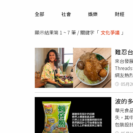
人物
汽車
全部
社會
娛樂
財經
專欄
房產新勢力
顯示結果第 1 ~ 7 筆 / 關鍵字「
文化爭議
」
難忍
來台發
Thre
網友熱
到，自
05月2
舒適地
為，台
波的
「真的
華元食
他離開
失，其
她指定
包裝設
灣人普
人傳統服
了，「第