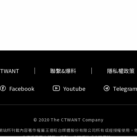
018年以個人名義聲請釋憲，司法院大法官會議在今年3月9日
」來否認。根據中國《非物質文化遺產法》，文化遺產保護和保
彈藥刀械管制條例》、《野生動物保育法》關於原住民使用槍械
關少數民族文化遺產的事務，由自治區人民政府管轄。針對這些
須提前5天申請，同時申報打獵的數量、種類有違比例原則，即日
斷以「朝鮮族」名義侵占韓國文化，韓國政府亟需制定應對策略
獵槍的規範不足，應於2年內修正。
文化認同造成損害，否則將影響兩國人民之間的友好關係
TWANT
聯繫&爆料
隱私權政策
Facebook
Youtube
Telegra
© 2020 The CTWANT Company
網站所刊載內容著作權屬王道旺台媒體股份有限公司所有或經授權使用，