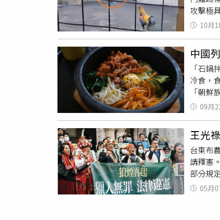
訊息與
攻擊極具
也符合印
斯．卡斯
DMF
10月1
場地準
數十人死
者表示
地區中，
中國
失搶救黃
國禁止狗
「石鍋
導指出，
「上帝創
冷食，
地，避
狗肉是
「朝鮮
觀眾熱
業部曾
劇兩國
不斷，祕
宰與販
09月2
「省級
統。該
面販售
推薦石
議員蘇瑟
論，支
王光
記為吉
相關活
行與文
台東布農
認同對
（圖／翻攝
請釋憲
問題，
部分規
質文化
區打獵
傳統文
05月0
他起訴
物質文化
法律疑
產，但