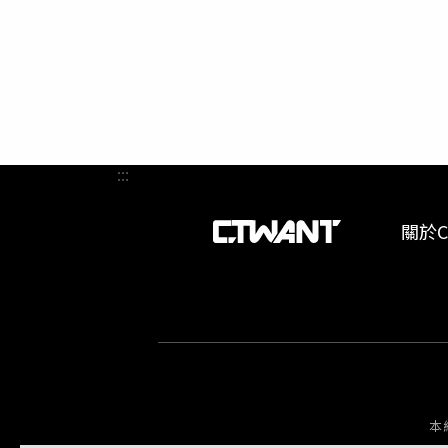
決，在2
府的事
《槍砲
定，有
期狩獵
中國不
於自製
國人的
:::
關於C
本