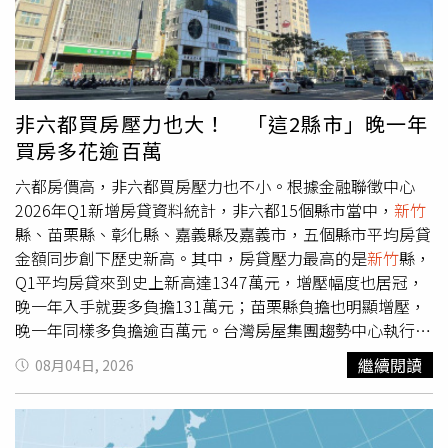
行動郵局查詢相關帳務資訊；如演練期間進行相關金融服
新竹
市政府則於7月18日對外公布相關檢驗結果，並同步啟
務，遭遇網路不穩時，請避免重複操作，並請務必確認交易
動轄內米（炊）粉製造業擴大稽查專案。衛生局表示，此次
結果及留存相關紀錄；若急需辦理各項保險業務，建議採臨
專案共抽驗15家業者、23項產品，其中除明好企業列管複
櫃及紙本方式申請。
驗的4項產品持續檢出甲醛外，其餘受驗產品均未檢出甲
醛。此外，
新竹
市政府指出，除要求業者全面下架回收違規
非六都買房壓力也大！ 「這2縣市」晚一年
產品、停止生產及販售外，也已將案件移送檢調單位進一步
買房多花逾百萬
偵辦。同時，教育處已完成全市各級學校食材盤點，確認校
園未採購或使用明好企業的不合格炊粉產品，校園供餐未受
六都房價高，非六都買房壓力也不小。根據金融聯徵中心
影響。市府強調，未來將持續以嚴格標準查緝違法案件，落
2026年Q1新增房貸資料統計，非六都15個縣市當中，
新竹
實食品安全管理，並同步推動產業輔導與振興措施，協助合
縣、苗栗縣、彰化縣、嘉義縣及嘉義市，五個縣市平均房貸
法業者強化食品安全管理制度，透過食品展、市集及品牌行
金額同步創下歷史新高。其中，房貸壓力最高的是
新竹
縣，
銷等活動，逐步恢復消費者信心，維護
新竹
米粉產業的品牌
Q1平均房貸來到史上新高達1347萬元，增壓幅度也居冠，
形象。
晚一年入手就要多負擔131萬元；苗栗縣負擔也明顯增壓，
晚一年同樣多負擔逾百萬元。台灣房屋集團趨勢中心執行長
張旭嵐表示，近年都會區房價漲勢顯著，房市買氣也逐漸向
繼續閱讀
08月04日, 2026
周邊縣市外溢，尤其部分縣市因具備產業投資、人口移入及
就業支撐紅利，更成為房市焦點。其中，
新竹
縣市受惠於
新
竹
科學園區帶動大量科技人才就業與移居，竹北更發展成科