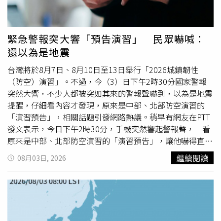
「無論比賽結果如何，把掌聲和遺憾都留在今天，明天繼續
帶著喜愛音樂的心持續往前走。」孫協志則建議參賽者，
「越能懂得抓住機會才會有好的表現」。于子育鼓勵參賽者
緊急警報突大響「預告演習」 民眾嚇喊：
展現個人魅力。（圖／
新竹
市政府提供）「SING竹夢-2026
還以為是地震
城市新聲歌唱大賽」共分為「演唱組」及「創作組」兩組，
進行初選、複審及決審等三階段賽制審查。演唱組旨在發掘
台灣將於8月7日、8月10日至13日舉行「2026城鎮韌性
具潛力的在地演唱人才，凡出生、設籍、就學、就業於
新竹
（防空）演習」。不過，今（3）日下午2時30分國家警報
縣、
新竹
市的13歲以上民眾皆可報名（曾設籍、就學或就業
突然大響，不少人都被突如其來的警報聲嚇到，以為是地震
者亦可）；創作組則放眼全國，不限國籍，邀請全臺音樂創
提醒，仔細看內容才發現，原來是中部、北部防空演習的
作者將
新竹
市的人文風貌、自然景觀或歷史文化融入原創歌
「演習預告」，相關話題引發網路熱議。稍早有網友在PTT
曲中。
發文表示，今日下午2時30分，手機突然響起警報聲，一看
原來是中部、北部防空演習的「演習預告」，讓他嚇得直呼
「哇，預告下禮拜會有演習啊，不過怎麼要提前一個禮拜預
繼續閱讀
08月03日, 2026
告啊」。貼文曝光後引發熱議，許多網友都留言表示，「嚇
死」、「以為地震」、「想說不是時間還沒到，以為地震
勒」、「這個也要預告？」、「亂嚇人，警報還預告的」、
「我以為要斷網路了」、「演習『預告』用警報聲是幹嘛，
害我以為地震，而且我人在南部為什麼要發給我」。根據國