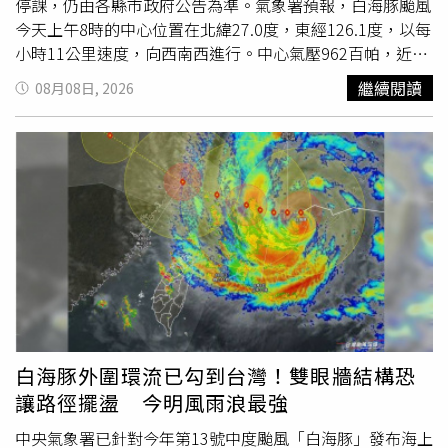
停課，仍由各縣市政府公告為準。氣象署預報，白海豚颱風
今天上午8時的中心位置在北緯27.0度，東經126.1度，以每
小時11公里速度，向西南西進行。中心氣壓962百帕，近中
心最大風速每秒35公尺，瞬間最大陣風每秒45公尺，七級
繼續閱讀
08月08日, 2026
風平均暴風半徑280公里，十級風平均暴風半徑90公里。中
央氣象署副主任伍婉華表示，白海豚颱風今天清晨強度稍微
減弱，但預估仍會維持中度颱風強度接近台灣，今天下半天
至明天是最接近台灣的時間，影響也會最明顯，預估明天清
晨至上午通過台灣北部海面時，強度還會再減弱，暴風半徑
也會縮小。伍婉華透露，目前台灣本島進入陸上颱風警報範
圍的的機率不高，馬祖位於暴風圈影響邊緣，可能會在明天
上午受到影響，但機率比昨天更低，仍要持續觀察颱風後續
路徑。伍婉華指出，隨著颱風外圍環流逐漸影響台灣，今天
下午開始降雨會慢慢增加，北部山區先出現雨勢，西北部、
北部及東北部平地也會陸續下雨，預計從今天晚上開始雨勢
變大，之後擴大到中部平地、南部山區及東北部平地。其
白海豚外圍環流已勾到台灣！雙眼牆結構恐
中，今天晚上至明天白天，北部山區及基隆北海岸附近山區
讓路徑擺盪 今明風雨浪最強
的雨勢可能快速累積；今天入夜到明天，北部、中部山區可
能出現大雨或豪雨，北部山區甚至可能達豪雨以上等級；東
中央氣象署已針對今年第13號中度颱風「白海豚」發布海上