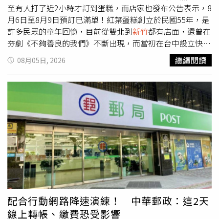
至有人打了近2小時才訂到蛋糕，而店家也發布公告表示，8
月6日至8月9日預訂已滿單！紅葉蛋糕創立於民國55年，是
許多民眾的童年回憶，目前從雙北到
新竹
都有店面，還曾在
夯劇《不夠善良的我們》不斷出現，而當初在台中設立快閃
櫃，排隊人潮擠爆現場，要等40分鐘才買得到，讓不少饕客
繼續閱讀
08月05日, 2026
大讚其蛋糕美味。這次紅葉蛋糕正式進軍台中，自日前開放
預訂以來，店家電話幾近被打爆的狀態，還有網友在社群平
台分享買不到的經歷。由於預購反應熱烈，紅葉蛋糕在官網
發布公告表示：「8月6日至8月9日預訂已滿單，如欲購買
蛋糕，請直接至現場選購，每日現貨數量有限，款式以門市
現場販售為主，建議提早前往喔！造成不便敬請見諒。」此
外，店家也提到8月13日將開放下一波官網訂單，開放官網
預訂、門市自取！
配合行動網路降速演練！ 中華郵政：這2天
線上轉帳、繳費恐受影響