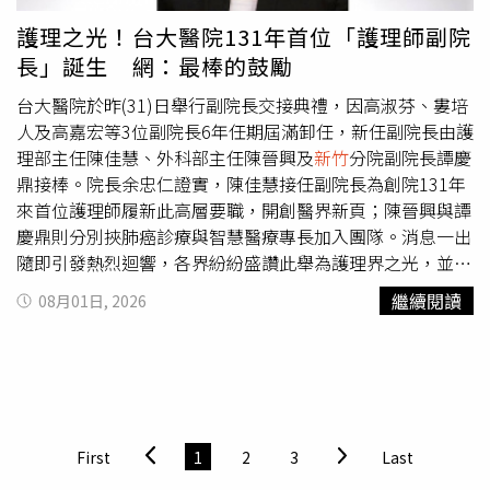
文，或是目前國民黨
新竹
縣長參選人徐欣瑩，彼此都有共同
護理之光！台大醫院131年首位「護理師副院
默契與共識。黃國昌強調，希望在
新竹
縣由徐欣瑩、
新竹
市
長」誕生 網：最棒的鼓勵
由高虹安、竹北市由邱臣遠共同形成「最強鐵三角」，「我
們還是相信中國國民黨會履行過去的共識與承諾，共同打贏
台大醫院於昨(31)日舉行副院長交接典禮，因高淑芬、婁培
新竹
縣、竹北市及
新竹
市的重要選戰。」
人及高嘉宏等3位副院長6年任期屆滿卸任，新任副院長由護
理部主任陳佳慧、外科部主任陳晉興及
新竹
分院副院長譚慶
鼎接棒。院長余忠仁證實，陳佳慧接任副院長為創院131年
來首位護理師履新此高層要職，開創醫界新頁；陳晉興與譚
慶鼎則分別挾肺癌診療與智慧醫療專長加入團隊。消息一出
隨即引發熱烈迴響，各界紛紛盛讚此舉為護理界之光，並期
待新團隊能實質改善第一線醫護待遇與醫療環境。首位護理
繼續閱讀
08月01日, 2026
背景副院長！陳佳慧獲重用 肩負留才與幸福職場革新重任
作為台大醫院史上首位護理師副院長，陳佳慧無論在行政、
教學或學術研究上皆表現卓著。她不僅是台大首位榮獲國科
會傑出獎的護理教授，更曾任醫學院國際長，擁有深厚的國
際網絡。根據《聯合新聞網》報導，院長余忠仁讚許她在護
理系主任期間積極培植人才、建立制度，成果斐然。陳佳慧
First
1
2
3
Last
就任後的首要任務，將是持續推進護理工作環境與條件的改