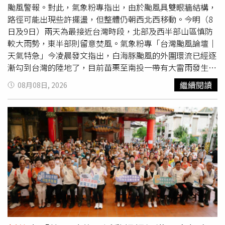
北部山區今天也可能有局部大雨，明天中部平地則可能出現
颱風警報。對此，氣象粉專指出，由於颱風具雙眼牆結構，
局部大雨。24小時累積雨量預測。（圖／氣象署提供）風力
路徑可能出現些許擺盪，但整體仍朝西北西移動。今明（8
部分，清晨到目前為止，氣象署觀測到基隆北海岸、台東沿
日及9日）兩天為最接近台灣時段，北部及西半部山區慎防
海及屏東南段沿海從清晨至今已出現8至9級陣風，預估強風
較大雨勢，東半部則留意焚風。氣象粉專「台灣颱風論壇｜
可能持續並往西北部沿海擴大，也可能影響台東及西南部沿
天氣特急」今凌晨發文指出，白海豚颱風的外圍環流已經逐
海。目前氣象署發布陸上強風燈號，苗栗以北、基隆北海
漸勾到台灣的陸地了，目前苗栗至南投一帶有大雷雨發生，
岸、宜蘭、台東、屏東、南投，以及澎湖、馬祖等地，為平
新竹
以北也有些間歇性的陣雨發生，宜蘭則是位於背風面，
繼續閱讀
08月08日, 2026
均風6級、陣風8級黃色燈號，未來兩天陣風還可能增強至9
出現沉降高溫，凌晨2點的溫度已經達到32.3度。󠀠粉專續
級。颱風風力預測。（圖／氣象署提供）依現行規定，山區
稱，由於海豚颱風有雙眼牆的結構，內外眼牆會相互旋繞，
累積雨量達200毫米，即符合雨量方面的參考條件。對此，
因此路徑上會有些擺盪，不過大方向仍是朝西北西方向前
桃園市山區、
新竹
縣山區、苗栗縣山區、台中市山區，未來
進，「提醒大家今明兩天是白海豚颱風最靠近台灣的時刻，
24小時累積雨量預測達停班停課參考基準。依《天然災害停
北部及西半部山區都要留意較大雨勢，東半部則要留意焚
止上班及上課作業辦法》，如果颱風暴風半徑可能在4小時
風。」（圖／翻攝自Facebook／林老師氣象站）台灣大學
內經過，且預測平均風力達7級以上或陣風達10級以上，即
大氣科學博士林得恩今晨也在臉書粉專「林老師氣象站」發
符合風力停班停課基準。對此，新北市濱海鄉鎮、恆春半
文指出，白海豚颱風在環境駛流場的導引下，穩定朝西北西
島，以及蘭嶼、綠島，明天下午前預測也可能達到停班停課
方向前進；後續，要發生大角度北轉的機會非常小。林得恩
參考標準。不過，是否停班停課，仍由各縣市政府公告為
表示，目前強度維持在中度颱風等級，受北方乾空氣的逸
準。（圖／氣象署提供）（圖／氣象署提供）（圖／氣象署
入，以及即將進入1個海水熱焓量較低、垂直風切較高的海
提供）
域等緣故，到8月9日下半天開始，近中心最大風速將由原先