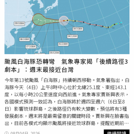
技族群主要聚落，住宅需求穩定，也進一步推升周邊房市表
現。苗栗縣同樣受惠桃竹苗大矽谷計畫、
新竹
外溢效應，串
聯竹南科學園區、頭份地區成為科技廊帶推升區段房價；嘉
義縣市則有嘉義科學園區、台積電設廠及高鐵生活圈紅利，
吸引自住與置產需求進駐，帶動房價補漲力道明顯，房貸規
模也同步攀升。張旭嵐表示，全台房市持續受信用管制影
響，投資買盤轉趨保守，市場資金逐漸回歸自住需求，而非
六都房市向來以在地自住基本盤為主，因此價量波動相對
小。且青安3.0接續支撐首購市場，婚育家庭有機會貸到
颱風白海豚恐轉彎 氣象專家揭「後續路徑3
1500萬，而目前這些縣市的貸款金額多數落在千萬之內，
劇本」：週末最接近台灣
總價也符合門檻，又具產業題材優勢，有利首購族兼顧就業
與自住規劃。半數購屋族偏好住宅大樓觀察非六都各縣市
今年第13號颱風「白海豚」持續朝西移動。氣象署指出，白
Q1房貸資料，除了南投、基隆、花東地區主力購屋年齡層
海豚今天（4日）上午8時中心位於北緯25.1度、東經143.1
落在40~50歲，其他縣市多以30~40歲的青壯族群為主力，
度，以每小時20公里速度向西前進。氣象專家賈新興表示，
且部分地區年輕族群佔比有增加的趨勢，另外觀察，約有6
各國模式預測一致認為，白海豚將於週四至週六（6日至8
成縣市購屋偏好3年內新屋，產品類型除了鍾情透天宅，包
日）影響琉球群島，之後路徑仍有較大變數，預估將有3種
括
新竹
縣市、苗栗縣、嘉義市等縣市，均有超過半數購屋
發展劇本，週末將是最需留意的關鍵時段。賈新興在臉書指
族，偏好住宅大樓。台灣房屋集團趨勢中心經理李家妮表
出，目前各模式均顯示颱風將接近琉球群島，提醒近期前往
示，六都以外地區普遍因青壯年人口外移，部分縣市購屋主
沖繩及琉球旅遊的民眾提高警覺，留意最新天氣資訊。至於
繼續閱讀
08月04日, 2026