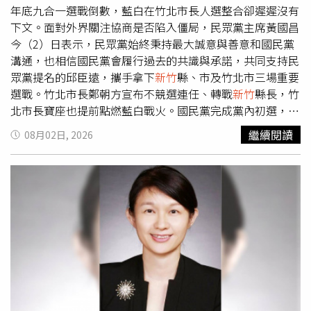
年底九合一選戰倒數，藍白在竹北市長人選整合卻遲遲沒有
下文。面對外界關注協商是否陷入僵局，民眾黨主席黃國昌
今（2）日表示，民眾黨始終秉持最大誠意與善意和國民黨
溝通，也相信國民黨會履行過去的共識與承諾，共同支持民
眾黨提名的邱臣遠，攜手拿下
新竹
縣、市及竹北市三場重要
選戰。竹北市長鄭朝方宣布不競選連任、轉戰
新竹
縣長，竹
北市長寶座也提前點燃藍白戰火。國民黨完成黨內初選，由
新竹
縣議員吳旭智出線；民眾黨則早早拍板徵召前
新竹
市副
繼續閱讀
08月02日, 2026
市長邱臣遠迎戰。原本外界看好藍白可望循合作模式整合共
推人選，不過雙方遲遲未能拍板，地方也頻頻傳出協商卡
關、各自備戰的消息，讓竹北這一局成為藍白合作最受矚目
的觀察指標。對民眾黨而言，竹北更是不能輕易放手的重要
戰場。2024總統大選中，柯文哲在竹北拿下38.3％得票
率，不僅大幅領先藍綠兩黨約三成的得票，更創下民眾黨全
國各鄉鎮市最高得票紀錄，遠高於全國平均26.5％。因此，
白營始終將竹北視為關鍵據點，希望延續支持基礎，在
2026年成功插旗，也讓藍白整合始終備受關注。黃國昌表
示，針對年底行政首長選舉，民眾黨一向本於最大的誠意與
善意和國民黨協商。他指出，無論是過去與國民黨主席鄭麗