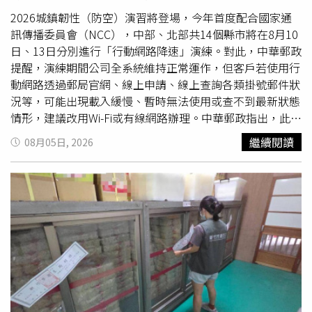
2026城鎮韌性（防空）演習將登場，今年首度配合國家通
訊傳播委員會（NCC），中部、北部共14個縣市將在8月10
日、13日分別進行「行動網路降速」演練。對此，中華郵政
提醒，演練期間公司全系統維持正常運作，但客戶若使用行
動網路透過郵局官網、線上申請、線上查詢各類掛號郵件狀
況等，可能出現載入緩慢、暫時無法使用或查不到最新狀態
情形，建議改用Wi-Fi或有線網路辦理。中華郵政指出，此次
「行動網路降速演練」項目，是為了模擬中部與北部共 14
繼續閱讀
08月05日, 2026
個縣市在戰爭、天災或網路攻擊等極端情境下通訊資源受
限、頻寬不足的狀況。中部地區演練時間為8月10日（星期
一）下午2時30分至3時，包含台中市、苗栗縣、南投縣、
彰化縣、雲林縣、嘉義市、嘉義縣；北部地區演練時間則是
8月13日（星期四）下午2時30分至3時，包含新北市、台北
市、基隆市、桃園市、
新竹
市、
新竹
縣、宜蘭縣。中華郵政
說明，屆時行動網路將變慢與受阻，在演習30分鐘內，手機
行動上網將明顯變慢、甚至僅能維持語音通話和簡訊服務；
110、119報案專線、語音通話、簡訊及災防告警細胞廣播
（CBS）訊息接收功能仍可正常運作；演習期間中華郵政公