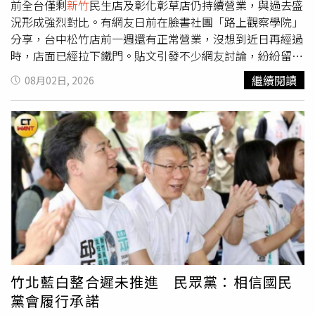
琴絃社未來仍將持續投入音樂教育，延續紀男生前努力的理
前全台僅剩
新竹
民生店及彰化彰草店仍持續營業，與過去盛
念。
況形成強烈對比。有網友日前在臉書社團「路上觀察學院」
分享，台中松竹店前一週還有正常營業，沒想到近日再經過
時，店面已經拉下鐵門。貼文引發不少網友討論，紛紛留言
表示，「這間撐很久了，每次經過都沒什麼人」、「可惜
繼續閱讀
08月02日, 2026
了，其實飲料算好喝，可惜名聲整個臭掉」、「這間鹹檸七
很讚」、」、「可憐的是這些加盟主」、「越來越難找了，
雖然我也只買過一次」。另外，桃園大園店雖然Google地
圖仍顯示營業中，但有當地人透露該店其實已經悄悄停業。
隨著兩家分店陸續熄燈，目前全台僅剩
新竹
民生店及彰化彰
草店仍在營業。據了解，廖老大2022年創立「阿娘威！廖
老大茶坊」後開放加盟，短短半年多全台分店便突破500
家，全盛時期達513家，展店速度相當驚人。當時位於台中
環中路的旗艦店，更是占地約200坪，每月包含租金、人事
及原物料等營運成本就約要50萬元。不過，當時就有手搖飲
業者分析，品牌商品缺乏差異化，加上加盟店各自叫貨，品
質難以統一控管，廖老大本人又頻繁捲入爭議事件，引發不
竹北藍白整合遲未推進 民眾黨：相信國民
少負面聲浪，品牌恐怕難以長久經營，如今分店從513家縮
黨會履行承諾
減至僅剩2家，也讓不少網友感嘆風光不再。