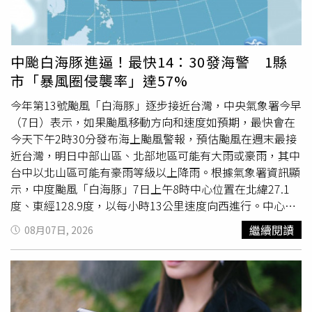
逾1.12億元修復市定古蹟
新竹
國小百齡樓，完整保存珍貴文
化資產；
新竹
國小附設幼兒園及振興里市民活動中心完工啟
用，打造兼具教育及社區功能的新空間；73路公車尖峰時段
升級大型低地板公車，提升學生通學品質；國泰醫院周邊步
中颱白海豚進逼！最快14：30發海警 1縣
行環境改善，人行道、YouBike站及候車亭全面到位，打造
市「暴風圈侵襲率」達57%
更安全便利的就醫交通環境。此外，市府積極擴充YouBike
站點，全市站點已達136站，累計使用突破1,500萬人次，
今年第13號颱風「白海豚」逐步接近台灣，中央氣象署今早
持續打造低碳宜居城市。「節電夥伴節能治理與推廣」活
（7日）表示，如果颱風移動方向和速度如預期，最快會在
動，里民反應熱絡。（圖片提供／
新竹
市政府）在西門聯里
今天下午2時30分發布海上颱風警報，預估颱風在週末最接
部分，高虹安市長表示，市立
新竹
幼兒園新建工程已順利推
近台灣，明日中部山區、北部地區可能有大雨或豪雨，其中
動，未來將提供更優質的幼教環境；
新竹
棒球場改善工程已
台中以北山區可能有豪雨等級以上降雨。根據氣象署資訊顯
逾九成，預計今年8月底竣工並啟動驗收；西門市場排水改
示，中度颱風「白海豚」7日上午8時中心位置在北緯27.1
善工程有效提升排水效能，改善市場環境；集和街舊警察宿
度、東經128.9度，以每小時13公里速度向西進行。中心氣
舍將規劃重建為兼具警察宿舍與里民活動中心的複合式建
壓955百帕，近中心最大風速每秒38公尺，瞬間最大陣風每
繼續閱讀
08月07日, 2026
築；歷史建築
新竹
少年刑務所職務官舍群修復工程持續推
秒48公尺，七級風平均暴風半徑280公里，十級風平均暴風
進，未來將串聯文化資產打造特色文化園區；西大路安心路
半徑90公里。氣象預報中心副主任伍婉華指出，白海豚颱風
平計畫也已開始進行，持續改善市民通行品質。高虹安市長
強度已稍微減弱，預計今明（8日）2天仍會偏西移動，有機
也向市民分享多項照顧市民的重要政策，包括推動「生生喝
會北轉或南轉。至於海警範圍，東北部海面、東部海面、北
鮮乳」政策，提供幼兒園及國小學童每週營養飲品，未來將
部海面都有可能，會視颱風未來移動方向及速度來定。伍婉