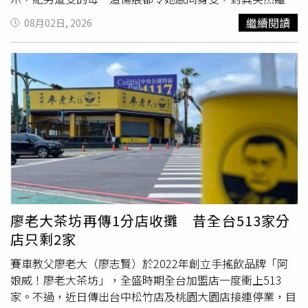
深感悲痛，也承諾將陪伴女兒與外孫女走過傷痛，盼紀男能
繼續閱讀
08月02日, 2026
安息。蔡女士並首度公開說明家族企業經營歷程。她表示，
紀男與二女兒在美國留學期間相識相戀，婚後原本也在美國
生活與工作。由於丈夫健康惡化，加上親家希望兒子返台發
展，夫妻倆於2015年返國協助經營家族音樂事業。同年
底，紀男依丈夫建議，自行出資100萬元成立「琴絃藝術有
限公司」，專責樂器銷售業務，所有收益均投入公司經營，
並未據為己有。紀男岳母指出，丈夫於2016年病逝後，原
有的「琴絃社有限公司」辦理解散，而另一家公司則依照丈
夫遺願交由二女婿負責經營。她強調，紀男11年來始終僅領
取一般管理階層薪資，從未將家族企業占為己有，也不存在
外界所稱爭奪財產或侵占公司資產的情況。她提到，紀男運
用企管專長推動公司數位化、拓展產學合作、舉辦鋼琴與爵
廖老大茶坊再傳1分店收攤 昔全台513家分
士鼓比賽、成立合唱團，並積極投入公益，曾捐助學校圖書
店只剩2家
館照明設備、捐贈二手鋼琴給偏鄉與公益團體，希望讓更多
孩子有機會接觸音樂教育。蔡女形容紀男為人謙和、待人真
賽車教父廖老大（廖志賢）於2022年創立手搖飲品牌「阿
誠、不計較得失，也從不居功，感謝親家培養出如此盡責無
娘威！廖老大茶坊」，全盛時期全台加盟店一度衝上513
私的兒子。她最後向各界關心案件的人士表達謝意，並表示
家。不過，近日傳出台中松竹店及桃園大園店接連停業，目