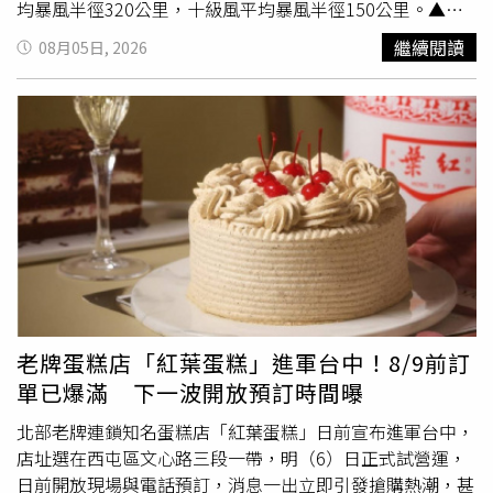
均暴風半徑320公里，十級風平均暴風半徑150公里。▲各
縣市白海豚暴風侵襲率。（圖／氣象署提供）根據氣象署針
繼續閱讀
08月05日, 2026
對主要城市及離島「120小時颱風暴風侵襲機率」，截至上
午8時，基隆市暴風侵襲率為44%、台北市也有40%、連江
縣40%、新北市38%、桃園市36%、宜蘭縣35%、
新竹
縣
28%。氣象署表示，白海豚未來主要受北方太平洋高壓導
引，持續朝西移動，預計周六、下周日通過台灣北方海面，
最快周五發布海上颱風警報。
老牌蛋糕店「紅葉蛋糕」進軍台中！8/9前訂
單已爆滿 下一波開放預訂時間曝
北部老牌連鎖知名蛋糕店「紅葉蛋糕」日前宣布進軍台中，
店址選在西屯區文心路三段一帶，明（6）日正式試營運，
日前開放現場與電話預訂，消息一出立即引發搶購熱潮，甚