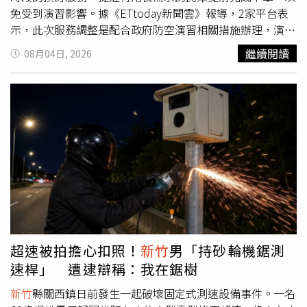
免受到演習影響。據《ETtoday新聞雲》報導，2家平台表
示，此次服務調整是配合政府防空演習相關措施辦理，演習
期間將暫停受影響區域的相關服務。不過，foodpanda與
繼續閱讀
08月04日, 2026
Uber Eats恢復營運的時間並不相同，消費者下單前應留意
各平台公告，以掌握實際恢復服務時間。此外，2大平台也
提醒外送員配合演習期間的相關規範，遵守各項管制措施，
以維護自身安全及配合演習進行。若因演習導致餐點配送時
間延後，也盼消費者能夠理解與體諒。Uber Eats演習期間
暫停服務的時間及區域：8月7日（五）09:30至10:15：台南
市、高雄市、屏東縣8月10日（一）14:00至14:45：苗栗
縣、台中市、南投縣、彰化縣、雲林縣、嘉義市、嘉義縣8
月11日（二）13:00至13:45：金門縣、連江縣、澎湖縣8月
12日（三）13:00至13:45：花蓮縣、台東縣8月13日（四）
14:00至14:45：宜蘭縣、基隆市、台北市、新北市、桃園
市、
新竹
市、
新竹
縣foodpanda演習期間暫停服務的時間及
超速被拍擔心扣照！
新竹
男「持砂輪機鋸測
區域：8月7日（五）09:30至10:30：台南市、高雄市、屏東
速桿」 遭逮辯稱：我在鋸樹
縣8月10日（一） 14:00至15:00：台中市、苗栗縣、彰化
縣、南投縣、雲林縣、嘉義縣、嘉義市8月11日（二）
新竹
縣關西鎮日前發生一起破壞固定式測速設備事件。一名