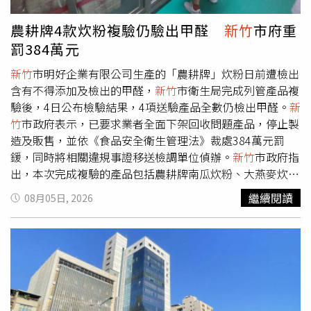
司全系統維持正常服務，惟客戶若使用行動網路進行交易或
查詢，會因網路降速而不順暢或無法執行。中華郵政表示，
農耕牌4款炊粉複驗仍驗出甲醛
新竹
市府重
演練期間因行動網路降速影響，客戶使用行動網路透過郵局
罰384萬元
官網、線上申請、線上查詢各類掛號郵件狀況等，可能出現
載入緩慢、暫時無法使用或查不到最新狀態情形。如需使用
新竹
市明好企業有限公司生產的「農耕牌」炊粉日前遭檢出
線上申請、EZPost登打郵件託運單、郵件查詢、i郵箱相關
含有不得添加及檢出的甲醛，
新竹
市衛生局完成列管產品複
資訊等服務，建議改採固定網路（Wi-Fi或有線網路）辦理。
驗後，4日公布檢驗結果，4項送驗產品全數仍檢出甲醛。
新
中華郵政提到，郵務使用之PDA主要透過行動數據
竹
市政府表示，已要求業者全面下架回收問題產品，停止製
（4G/5G）進行包裹、快捷掃描郵件上傳、簽收回傳，在演
造及販售，並依《食品安全衛生管理法》裁處384萬元罰
練期間因行動網路降速，可能會出現投遞狀態延遲上傳、暫
鍰，同時將相關違規事證移送檢調單位偵辦。
新竹
市政府指
時無法即時查核收件人資訊的情形，相關資料會於網路恢復
出，本次完成複驗的產品包括農耕牌南瓜炊粉、大燕麥炊
後自動補傳，後續客戶可查得完整資訊。中華郵政也建議，
粉、山藥炊粉及風城香菇素齋炊粉，共4項產品皆驗出甲
繼續閱讀
08月05日, 2026
演練期間客戶應盡量避免使用行動網路進行各項金融交易，
醛。經查核後，認定業者違反《食品安全衛生管理法》第15
包含使用數位通路辦理各類轉帳、繳費、繳稅、帳戶連結支
條第1項第3款規定，並依同法第44條第1項裁罰。市府表
付服務及其他須即時連線驗證服務，若客戶有迫切交易需
示，裁罰金額除依法規辦理外，也考量業者在一年內已三度
求，請改採固定網路（Wi-Fi或有線網路）連線辦理。中華郵
查獲相同違規情形，並綜合資本額、違規次數、產品影響範
政說，另因行動網路降速影響，演練期間行動郵局APP推播
圍及危害程度等因素，最終裁處384萬元，希望藉此遏止違
通知及其他即時通知服務可能發生延遲或無法即時發送之情
法行為，維護食品安全。明好企業生產的農耕牌炊粉，最早
形，建議客戶於演練結束後，登入中華郵政公司網路郵局或
是在台南市政府於5月底執行稽查時，驗出產品含有甲醛。