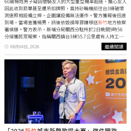
13:00至14:00：金門縣、澎湖縣8月12日（三）13:00至
60歲楊姓男子疑因借騎友人的大型重型機車超速，擔心友人
14:00：花蓮縣、台東縣8月13日（四）14:00至15:00：宜
因此收到罰單甚至遭吊扣牌照，竟持砂輪機前往台3線破壞
蘭縣、基隆市、台北市、新北市、桃園市、
新竹
市、
新竹
縣
測速照相設備立桿，企圖讓設備無法運作。警方獲報後迅速
到場，當場查獲楊男，訊後依毀損等罪嫌移送
新竹
地方檢察
署偵辦。警方表示，新埔分局關西分駐所於2日晚間9時56
分接獲民眾報案，指稱關西鎮台3線55.7公里處有人持工具
破壞固定式測速設備立桿。員警抵達現場後，發現立桿已遭
繼續閱讀
08月04日, 2026
砂輪機切割，隨即擴大搜尋，並於距離現場約300公尺處查
獲楊男。根據民眾提供的行車紀錄器畫面顯示，楊男手持砂
輪機對著測速設備立桿鋸切，立桿已出現明顯切割痕跡。警
方循線追查後，迅速鎖定涉案機車騎士，並於附近將人攔查
到案。楊男起初向警方辯稱自己是在附近鋸樹，但經警方持
續詢問後，坦承使用砂輪機破壞測速設備，警方並在其機車
置物箱內查扣犯案使用的砂輪機。進一步調查發現，楊男為
避免追查身分，犯案前還拆除家人機車車牌，再騎車前往現
場實施破壞。警方指出，楊男日前借騎友人的大型重型機車
行經該路段，疑因超速遭固定式測速照相設備拍攝，擔心友
人收到罰單，甚至面臨吊扣牌照處分，加上近半年來自己也
多次因交通違規遭舉發，心生不滿，才會預先購買砂輪機，
「2026
新竹
城市新聲歌唱大賽」徵件開跑