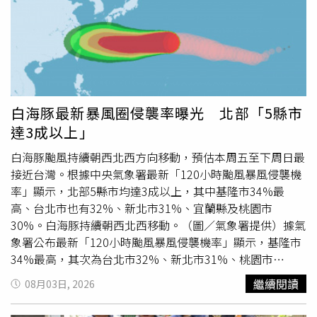
家警報內容顯示，「〔演習預告〕8月10日中部地區及8月
13日北部地區，將於14:30至15:00實施城鎮韌性（防空）演
習，模擬通訊設施遭受空襲，行動網路降速演練，屆時手機
上網將受影響，建議改用固網。演練事宜可至本會官網查
詢」。國家緊急警報內容。（圖／翻攝畫面）今年城鎮韌性
演習首度納入「行動網路降速」演練，模擬戰爭或重大災害
發生時行動通訊受阻的情境，將於8月10日（中部）、8月
白海豚最新暴風圈侵襲率曝光 北部「5縣市
13日（北部）下午2時30分至3時，進行30分鐘的行動網路
達3成以上」
降速演練。國家通訊傳播委員會（NCC）提醒，演練期間，
民眾可把握3項原則，包括避免在演習時段利用手機處理重
白海豚颱風持續朝西北西方向移動，預估本周五至下周日最
要公務或交易、需要上網時優先改用固網，以及減少非必要
接近台灣。根據中央氣象署最新「120小時颱風暴風侵襲機
的網路使用，以免影響演習成效，也能提早適應行動網路受
率」顯示，北部5縣市均達3成以上，其中基隆市34%最
限時的應變方式。「2026城鎮韌性（防空）演習」時程如
高、台北市也有32%、新北市31%、宜蘭縣及桃園市
下：南部（台南市、高雄市、屏東縣）：8月7日上午10時
30%。白海豚持續朝西北西移動。（圖／氣象署提供）據氣
至10時30分。中部（苗栗縣、台中市、彰化縣、南投縣、
象署公布最新「120小時颱風暴風侵襲機率」顯示，基隆市
雲林縣、嘉義市、嘉義縣）：8月10日下午2時30分至3時
34%最高，其次為台北市32%、新北市31%、桃園市
（同步辦理行動網路降速演練）。離島（金門縣、連江縣、
30%、宜蘭縣30%、連江縣28%，
新竹
縣及
新竹
市27%，
繼續閱讀
08月03日, 2026
澎湖縣）：8月11日下午1時30分至2時。東部（花蓮縣、台
苗栗縣24%、花蓮縣22%、台中市19%、彰化縣18%、南
東縣）：8月12日下午1時30分至2時。北部（宜蘭縣、基隆
投縣17%、雲林縣15%、嘉義縣及嘉義市13%、金門縣及