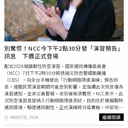
擴大至國中學生；115學年度起全面實施學生營養午餐全額
華說，預估「白海豚」在週末最接近台灣，週六（8日）中
補助，每年投入逾6.1億元，減輕家庭負擔；持續推動友善
部山區、北部地區可能有大雨或豪雨，台中以北山區恐出現
育兒政策，規劃提高生育津貼、推出好孕補助及「祝你好孕
豪雨以上降雨，東北部山區也可能有大雨；週日（9日）中
2.0」等措施，打造「願婚、敢生、樂養」的幸福城市。
部平地要留意局部大雨，中南部則有陣雨機率。另依照氣象
「節電夥伴節能治理與推廣」活動，里民反應熱絡。（圖片
署最新「各主要城市及離島120小時颱風暴風侵襲機率」，
提供／
新竹
市政府）針對長輩照顧，高虹安市長表示，市府
目前連江縣57%最高，基隆市也達45%，台北市38%、新
持續優化敬老愛心卡功能，10月起每月點數將提升至1,200
北市35%、桃園市32%、宜蘭縣26%、
新竹
縣22%、
新竹
別驚慌！NCC今下午2點30分發「演習預告」
點，並提高農會及藥局使用額度；此外，也積極推動老人全
市20%、苗栗縣13%，其餘縣市低於10%。至於是否會發
訊息 下週正式登場
民健康保險自付保險費補助計畫，預計今年第四季上路，符
布陸上颱風警報？氣象署將持續觀察颱風未來移動路徑。各
合資格長輩每年最高可節省近萬元健保費，打造全國最友善
主要城市及離島120小時颱風暴風侵襲機率。（圖／中央氣
配合2026城鎮韌性防空演習，國家通訊傳播委員會
的敬老照顧環境。「節電夥伴節能治理與推廣」活動，里民
象署）
（NCC）7日下午2時30分將透過災防告警細胞廣播
反應熱絡。（圖片提供／
新竹
市政府）市府表示，「節電夥
（CBS），向全台手機發送「行動網路降速演練」預告訊
伴節能治理與推廣」活動獲得市民熱烈迴響，許多民眾除了
息，提醒民眾演習期間可能受到影響，並強調此次訊息僅為
學習節電節能知識、關心地方建設成果外，也對市府推動交
演習通知，並非災害警報，收到後無須驚慌。NCC表示，此
通建設、教育文化、育兒福利及長者照顧等政策表示肯定。
次防空演習首度納入行動網路降速測試，目的在於模擬戰時
市府將持續秉持「無論大事小事，市民的事都是市府的大
通訊環境，驗證通訊韌性。正式演練將分區實施，中部地區
事」的施政理念，透過與地方面對面溝通，攜手里鄰長及所
預定於8月10日下午2時30分至3時進行，北部地區則安排於
繼續閱讀
08月07日, 2026
有市民，共同打造幸福、宜居、永續的「安居科技城」
新竹
8月13日同一時段辦理。其中，中部演習範圍包括苗栗縣、
市。
台中市、南投縣、彰化縣、雲林縣、嘉義市及嘉義縣；北部