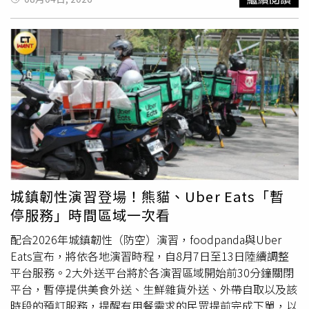
力年齡層相對偏高，像嘉義縣市、苗栗等具備產業投資與就
後續路徑，賈新興分析3種可能，首先是通過沖繩後轉向北
業機會的城市，近年受惠科技園區、重大建設帶動，吸引買
移；接著是持續偏西，抵達大陸長江口近海後再北轉；最後
氣回流，也拉抬年輕購屋族佔比逐步提升。相較都會區高房
則是登陸中國大陸後再轉向北方。賈新興表示，週六、下週
價，多數首購族受限於預算，往往得在屋齡、坪數與地段間
日（9日）期間山東半島至日韓附近的太平洋高壓強度，以
取捨，非六都多數縣市房價相對親民，在相同預算下，更有
及北方槽線發展，將是決定颱風路徑的重要因素。天氣方
機會入手屋齡新穎、坪數更大的住宅，甚至透天產品。非六
面，未來幾天各地仍以午後雷陣雨為主。明天（5日）
新竹
都地區近一年房貸狀況。（圖／台灣房屋提供）財神爺忘記
以南及宜蘭有零星短暫雨；週四台中以北、南投有局部降
走！才剛刮中324萬 他2個月後又抱回3243萬8/6關公聖
雨，午後各地都有短暫陣雨。週五（7日）西半部、南投及
誕！ 命理師點名「6種人」快拜 求財求職保平安個股：嘉澤
高屏山區仍有局部降雨；週六除花東外，其餘地區都有局部
(3533)除息首日順利達陣填息，H2營收、毛利率動能看增
短暫雨。下週日台南以南有短暫雨，北部及中南部山區也有
局部降雨機率。下週受偏強西南季風影響，南部降雨將更加
明顯。
城鎮韌性演習登場！熊貓、Uber Eats「暫
停服務」時間區域一次看
配合2026年城鎮韌性（防空）演習，foodpanda與Uber
Eats宣布，將依各地演習時程，自8月7日至13日陸續調整
平台服務。2大外送平台將於各演習區域開始前30分鐘關閉
平台，暫停提供美食外送、生鮮雜貨外送、外帶自取以及該
時段的預訂服務，提醒有用餐需求的民眾提前完成下單，以