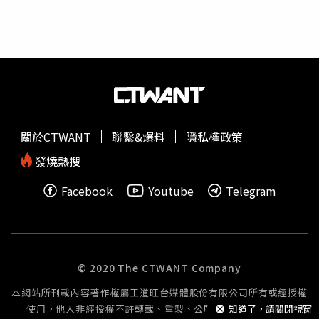
善，優化攬才與留才機制，並落實兒少與孕產婦關懷，致力
打造幸福職場並深化國際連結。肺癌權威陳晉興與智慧醫療
專家譚慶鼎入陣 展現創新與國際化雄心另外兩位新任副院
長同樣資歷亮眼。外科部主任陳晉興為國內肺癌手術權威，
曾為前副總統陳建仁手術，並出版多本科普書籍；余忠仁肯
定他在肺癌診療與轉譯研究上的傑出貢獻，以及積極為醫師
爭取改善工作條件的成果，未來將借重其卓越的溝通與研發
能力拓展國際合作。而原
新竹
分院副院長譚慶鼎則深耕智慧
關於CTWANT
聯繫&爆料
隱私權政策
醫療領域，曾帶領團隊屢獲國家醫療品質獎與專利，未來將
加速台大硬體布建與機器人導入，全力協助醫院衝刺
發燒熱搜
HIMSS 第7級國際認證並開辦產學合作辦公室。「護理界之
Facebook
Youtube
Telegram
光！」人事案引爆網路熱議 基層期盼實質福利提升這項創
舉在網路發表後迅速引發熱烈討論，吸引大量網友與醫護同
仁留言祝賀，紛紛稱讚這是「護理界之光」、「基層提燈女
神的莫大鼓勵」，也有親友與昔日學生興奮表示「太棒
了」、「是老師！」。除了對陳佳慧優異的能力與溫和形象
© 2020 The CTWANT Company
給予高度肯定外，更多第一線護理人員表達了深切期待，希
本網站所刊載內容著作權屬王道旺台媒體股份有限公司所有或經授權
望能以此為良好開端，帶動政府與院方進一步關懷護理福
使用，他人非經授權不許轉載、重製、公開播送或公開傳輸。
知道了，請關閉視窗
利，實質落實提高薪資、減少加班等政策，為台灣醫療職場