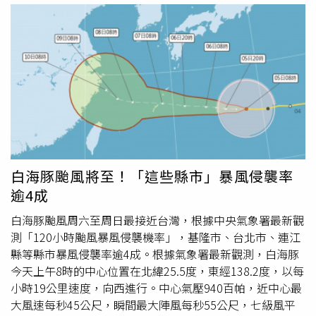
則涵蓋宜蘭縣、基隆市、台北市、新北市、桃園市、
新竹
市
及
新竹
縣。NCC指出，今天下午2時30分發布的是正式演習
前的預告訊息，主要提醒屆時位於演習區域的民眾預先做好
準備，避免誤認為災害或其他緊急事件。演習期間，行動網
路將進行降速測試，民眾使用手機上網時可能感受到網路速
度下降。不過，語音通話服務，包括110、119等緊急電
話，以及簡訊與災防告警細胞廣播（CBS）訊息，都將維持
正常運作，不受演習影響。NCC也建議，演習時段應盡量減
少非必要的行動上網需求，避免透過手機進行重要工作。如
有線上交易、行動支付、下載重要資料等需求，可提前完成
白海豚颱風將至！「這些縣市」暴風侵襲率
或延後辦理；若需使用網路，則可優先改採固網或室內Wi-
逾4成
Fi，以降低演習對日常使用造成的影響。
白海豚颱風周六至周日最接近台灣，根據中央氣象署最新觀
測「120小時颱風暴風侵襲機率」，基隆市、台北市、連江
縣等縣市暴風侵襲率逾4成。根據氣象署最新觀測，白海豚
今天上午8時的中心位置在北緯25.5度，東經138.2度，以每
小時19公里速度，向西進行。中心氣壓940百帕，近中心最
大風速每秒45公尺，瞬間最大陣風每秒55公尺，七級風平