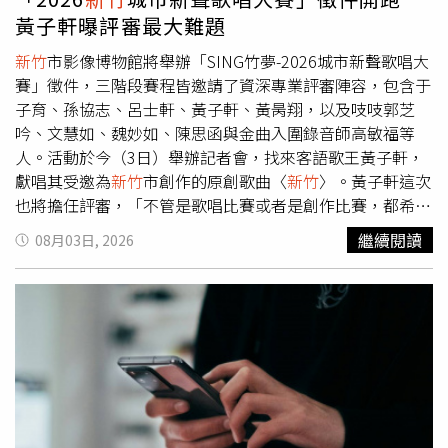
企圖破壞測速設備洩憤。警方表示，固定式測速設備屬公共
黃子軒曝評審最大難題
設施，一支全新設備造價約新台幣150萬元，若經鑑定確認
無法修復，楊男除須負擔相關賠償責任外，也將面臨刑事追
新竹
市影像博物館將舉辦「SING竹夢-2026城市新聲歌唱大
訴。警方呼籲，民眾若對交通違規處分有疑義，應循合法管
賽」徵件，三階段賽程皆邀請了資深專業評審陣容，包含于
道救濟，切勿因一時衝動毀損公物，以免付出更高昂的法律
子育、孫協志、呂士軒、黃子軒、黃昺翔，以及吱吱郭芝
代價。這起事件曝光，網友紛紛開玩笑直呼，「不是所有英
吟、文慧如、魏妙如、陳思函與金曲入圍錄音師高敏福等
雄都披著披風，有時會拿砂輪機」、「國家說破壞公務，百
人。活動於今（3日）舉辦記者會，找來客語歌王黃子軒，
姓說為民除害」、「他說的沒錯，鋸搖錢樹」、「英雄是孤
獻唱其受邀為
新竹
市創作的原創歌曲〈
新竹
〉。黃子軒這次
獨的」、「只要有心，鐵杵都能磨成繡花針，更何況砂輪機
也將擔任評審，「不管是歌唱比賽或者是創作比賽，都希望
鋸樹」。
有才華的人都能夠被看見。」黃子軒透露作為評審最難的其
繼續閱讀
08月03日, 2026
實是要在「雞蛋裡挑骨頭」，尤其到了決賽階段，參賽者的
實力其實多半不會差別太大，「有時候就看誰現場臨場反應
以及誰更有舞台魅力取勝」。于子育認為參加比賽本身就是
一個值得敬畏的勇氣，「想當初我是連跨出參加比賽的勇氣
都沒有。」肯定之餘，她也給參賽者一些建議，「每個人的
音色和情感表達都是獨一無二的。我建議在演出時不要刻意
模仿誰的聲音而成為別人的影子。找到最適合自己的歌曲、
律動、神情和詮釋方式，自信且投入那股獨特的個人魅力，
這樣自然會很動人。」同時她更希望每個人都能享受過程，