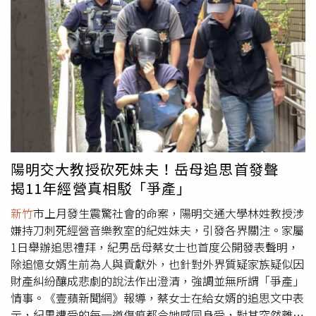
市、台北市、新北市、桃園市、
新竹
市、
新竹
縣）：8月13
澎湖縣11%、台東縣及綠島10%、台南市9%、高雄市及屏
日下午2時30分至3時（同步辦理行動網路降速演練）。
東縣7%、蘭嶼5%，恆春4%。氣象署最新「120小時颱風
暴風侵襲機率」。（圖／氣象署提供）氣象署觀測，白海豚
颱風今（3日）上午8時的中心位置在北緯24.3度，東經
148.4度，以每小時25公里速度，向西北西進行。中心氣壓
945百帕，近中心最大風速每秒43公尺，瞬間最大陣風每秒
53公尺，七級風平均暴風半徑320公里，十級風平均暴風半
徑160公里。氣象署表示，白海豚颱風將持續朝西北西方向
移動，預計本周五至下周日接近台灣東北部海面及北部海
面，之後再進入東海，屆時北台灣及中南部都可能受到外圍
陽明交大教授砍死妹夫！岳母追思首發聲
雲系影響，天氣轉趨不穩定。此外，今日起北海岸、東半部
揭11年經營真相駁「爭產」
及恆春半島沿海有長浪發生機率，周三、周四馬祖沿海也可
能出現長浪。氣象署指出，根據系集路徑預報，白海豚預估
新竹
市上月發生震驚社會的命案，陽明交通大學林姓教授涉
周六抵達琉球南方海面後，受到低壓帶及太平洋高壓影響，
嫌持刀刺死經營音樂教室的紀姓妹夫，引發各界關注。家屬
後續有「偏西接近台灣」及「北轉遠離」2種可能，若颱風
1日舉辦追思禮拜，紀男岳母蔡女士也首度公開發表聲明，
偏西移動，對台灣影響較明顯，最快周五下半天可能發布海
除追憶女婿生前為人與貢獻外，也針對外界質疑家族疑似因
上颱風警報；即使後續路徑北轉，若移動速度較慢且暴風半
財產糾紛釀成悲劇的說法作出澄清，強調並無所謂「爭產」
徑仍大，也不排除發布海警。
情事。《壹蘋新聞網》報導，蔡女士在給女婿的追思文中表
示，紀男遭受的每一道傷痕都令她感同身受，對其突然離世