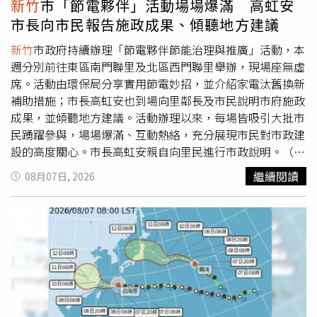
新竹
市「節電夥伴」活動場場爆滿 高虹安
的每秒40公尺降為每秒35公尺；10日，直接降為輕度颱
市長向市民報告施政成果、傾聽地方建議
風，近中心最大風速更降為每秒30公尺。9日，白海豚颱風
的七級風平均暴風半徑也由原先的280公里降為250公里；
新竹
市政府持續辦理「節電夥伴節能治理與推廣」活動，本
受地形破壞緣故，10日再縮減為220公里。林得恩評估，今
週分別前往東區南門聯里及北區西門聯里舉辦，現場座無虛
明2日，風雨浪將會最為集中且顯著。台灣西半部降雨增
席。活動由環保局分享實用節電妙招，並介紹家電汰舊換新
多，北部及中部以北山區雨勢較為持續，台中以北山區最為
補助措施；市長高虹安也到場向里鄰長及市民說明市府施政
顯著，降雨強度在大雨至豪雨（或以上）等級之間；俟颱風
成果，並傾聽地方建議。活動辦理以來，每場皆吸引大批市
遠離後，引進西南風，併帶水氣，降雨熱區亦將移轉至南
民踴躍參與，場場爆滿、互動熱絡，充分展現市民對市政建
部，尤其是高屏山區，有短延時、強降雨的豪大雨機會林得
設的高度關心。市長高虹安親自向里民進行市政說明。（圖
恩文末也提醒，北海岸需防6公尺以上巨浪，北部、東半
片提供／
新竹
市政府）高虹安市長表示，市府除持續推廣節
繼續閱讀
08月07日, 2026
部、蘭嶼、綠島及馬祖等地區浪高可達3至6公尺；至於強風
能減碳理念，也希望透過面對面交流，讓市民了解市政推動
的部份，桃園以北、東北部需留意平均風6級以上，或陣風8
成果，並直接聆聽地方意見，作為未來施政的重要參考。自
級以上發生的機率。
上任以來，市府持續強化基層服務量能，不僅調高鄰長為民
服務作業費及里鄰長聯誼活動費，首次編列鄰長團體意外保
險預算，更於今（115）年度首度編列里長公務電動機車及
每里每年12萬元基層建設費，協助地方推動環境清潔、修剪
路樹、清溝及災害防救等工作，讓第一線服務更加完善。高
虹安市長指出，南門聯里近年推動多項重要建設，包括投入