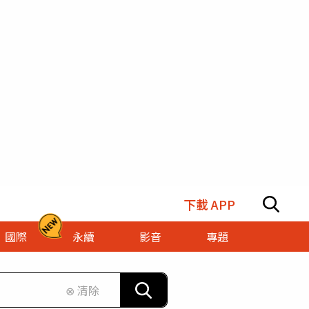
下載 APP
國際
永續
影音
專題
⊗ 清除