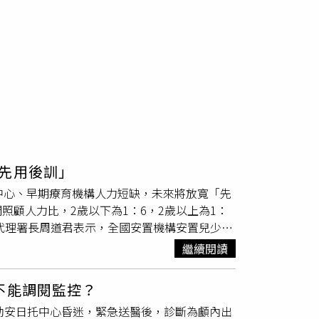
先用後訓」
中心、早期療育機構人力短缺，未來將放寬「先
顧人力比，2歲以下為1：6，2歲以上為1：
署代理署長周道君表示，全國安置機構安置兒少人
部預告修正「兒童及少年福利機構設置標準」、
繼續閱讀
重新定義安置教養機構及專業人員，將安置對象
養機構。人員部分，現行2歲以下由保育人員照
不能調閱監控？
」。周道君解釋，2歲前由保育人員照顧，已產
栗縣幼安日托中心昏迷，緊急送醫後，診斷為顱內出
可能不習慣，期望整併後能漸進式轉換，同時增