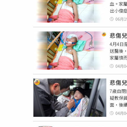
血。家
加機構
出小俊
用後訓
訴，並向
過去並
06月1
示並無
年齡劃分
害人所
歲以上
悲傷兒
閱8月
未來安
4月4日
傷」，
放各界
送醫後
都會穿
考量機
家屬憤
月3日的
予以不
中高分
04月0
相！回
早療機
構
，未
月3日監
悲傷
顱內出
自訴駁
7歲自閉
到的回
蓄意傷害
疑教保
名教保
栗地院
面，後
術完畢
證據都
相仍不
起各家
4個小
04月0
要說法
示「因為
俊爸爸
子自己
次開庭，
議員，