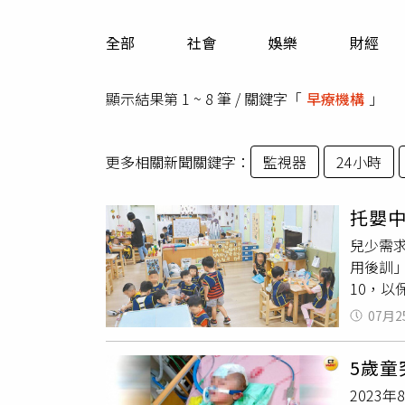
人物
汽車
全部
社會
娛樂
財經
專欄
房產新勢力
顯示結果第 1 ~ 8 筆 / 關鍵字「
早療機構
」
更多相關新聞關鍵字：
監視器
24小時
托嬰
兒少需
用後訓
10，
數逐年
07月2
「兒童
類別從
5歲
顧，2
2023
生親密