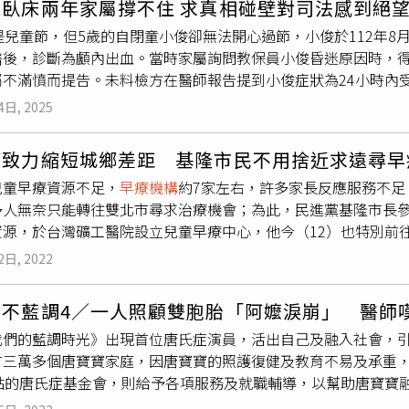
童臥床兩年家屬撐不住 求真相碰壁對司法感到絕
知不起訴後，就再也沒打電話，實在令人難以接受。如今，小俊已
疑之處，最後以證據不足為由作出不起訴處分。弔詭的是，當時
到爸爸的陳情後跟他討論，主要協助希望取得事發前幾日的監視器
是兒童節，但5歲的自閉童小俊卻無法開心過節，小俊於112年8
個小時要利用鼻胃管餵食小俊，更要每2個小時為他翻身一次，平
其昏迷前24小時內頭部遭外力撞擊或拋摔在堅硬平面後所生之結
但沒有留存，最後只有存8/4的，但即便是8/4的都不方便再提
醫後，診斷為顱內出血。當時家屬詢問教保員小俊昏迷原因時，
雖然醫師曾向小俊爸爸解釋，小俊並非植物人，但小俊爸爸淚訴
收到不起訴書以後，小俊爸爸雖感無助，但仍不願放棄查明真相
屬不滿憤而提告。未料檢方在醫師報告提到小俊症狀為24小時內
量的時間與精力，在金錢上更是一大筆驚人開銷。尤其小俊長期
扶助基金會」引薦，找到律師協助。在和律師的商討過程中，小
畫面，以證據不足裁定為不起訴。後續家屬提出再議及自訴後，屢
養。「有段時間小俊需頻繁住院，常常光是醫藥費就要5到6萬元
的外力所致，他說：「當時我很疑惑，因為我兒子的頭部並無外
4日, 2025
未能查明孩子受傷的真相！
還有一雙年邁的父母需照顧，讓小俊爸爸備感壓力。相較於小俊
有外傷，但仍有顱內出血的可能性。而小俊在
早療機構
上課時，
對小俊爸爸來說並無差別。（圖／家屬提供）接連收到不起訴、
受傷。於是爸爸決定向高檢署台中分署提出再議，並協同律師請求
應致力縮短城鄉差距 基隆市民不用捨近求遠尋早
本刊表示，現在若想要用法律找回真相，只剩下民事訴訟這條路
13年5月收到台中高分檢駁回再議。再議處分書針對家屬聲請勘
兒童早療資源不足，
早療機構
約7家左右，許多家長反應服務不足
額1.5%的裁判費，且律師的費用也需由原告自行負擔，這對經
器畫面，小俊在
早療機構
時並無出現異狀，且當初小俊媽媽在警詢
多人無奈只能轉往雙北市尋求治療機會；為此，民進黨基隆市長
裁判費與律師費外，民事訴訟的法律的追訴期2年期限也即將到來
現異常，故無勘驗8月3日監視器畫面必要。檢察官只調閱小俊昏
資源，於台灣礦工醫院設立兒童早療中心，他今（12）也特別前
一家若是真的要進行民事訴訟，僅剩4個月的時間可以準備。知情
天受傷的可能性。（圖／家屬提供不起訴書）收到再議駁回處分書
基隆家庭。基隆市1至6歲人口約1萬3千人，發展遲緩發生率約
法官審酌案件的時間，因此很難舉證法院那邊有意拖延或是怠惰
栗地方法院提出自訴。然而等了8個月，一直到114年1月才收到
2日, 2022
目前基隆市提供的
早療機構
卻只有7家，許多家長向蔡適應反應服
。小俊爸爸說：事隔近2年，也許當初他想要看到的那段監視器畫
為8月4日案發當天，小俊看起來並無異常，且全案並無積極事證
療；尤其針對語言治療部分，很多家長進而轉往雙北市尋求治療
，當初醫師提供的評估報告中，提及小俊症狀為24小時內受重擊
，與台中高分檢的說明大同小異。資深律師李巾幞表示，若醫院已
寶不藍調4／一人照顧雙胞胎「阿嬤淚崩」 醫師
發展上有遲緩狀況，需要及早發現、及早治療，兒童早療問題特別
面，「實在對司法太失望了！」此外，小俊爸爸也認為檢方採用
方就應該調閱這段時間的監視器畫面。也就是說，承辦該案的檢察
我們的藍調時光》出現首位唐氏症演員，活出自己及融入社會，引來
展和一般小朋友無異，台灣礦工醫院的兒童早療中心開設夜間服
已不復存在，但他寧可檢方直接向他表明已無法勘驗當日的畫面
能判斷當初
早療機構
有無發生此事，若未發現可疑畫面，才有排
有三萬多個唐寶寶家庭，因唐寶寶的照護復健及教育不易及承重
說，服務處常接到家長陳情，希望基隆增加更多早療課程，才不
「若小俊還能活蹦亂跳，實在是很想趁兒童節的時候帶他和全家
方只要多調閱前一天的監視器畫面，就可以解決爭議，為什麼不
據點的唐氏症基金會，則給予各項服務及就職輔導，以幫助唐寶寶
議交通津貼補助，以及補助相關醫療院所，讓院所願意開設夜間
，好不容易漸漸學會自我表達，但沒過多久，意外就發生了。他
，承辦檢察官考量到小俊母親在警詢時，曾表示前日晚間並無發
症的機率大約是1/800，但隨著醫療及科技的進步，目前生出唐氏症
講，這就是縮短城鄉醫療資源的差距，今天也特別來關心兒童早