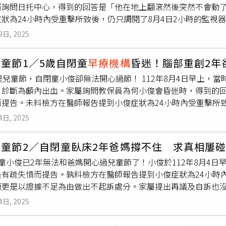
屬詢問日托中心，得到的回答是「他在地上翻滾然後突然不會動
用人彈性。周道君說明，考量托嬰中心、
早療機構
照顧人力短缺
症狀為24小時內受重擊所致後，仍只調閱了8月4日2小時的監視
」，可先進用已滿足學歷的非專業人員，再給予一年期限補訓，
監院陳情，仍得不到真相。2023年8月17日開庭，檢察官調閱了
無先例。不同於醫院，現行兒少機構並沒有夜間人力比規定。周
9日, 2025
看到任何人為因素及可疑之處，最後以證據不足為由作出不起訴
，改為2歲以下日間人力比1：3，2歲以上日間人力比1：4；並
受傷害之成因，應係於其昏迷前24小時內頭部遭外力撞擊或拋摔
為1：10。此外，出於安全性考量，安置教養機構使用樓層限制也
童節1／5歲自閉童
早療機構
昏迷！腦部重創2
3日的畫面。醫師表示，小俊的傷勢是受強烈外力所致，小俊爸爸
置未滿6歲兒童，最高只能安置在3樓，防止意外或非意外墜樓事
是兒童節，自閉童小俊卻無法開心過節！ 112年8月4日早上，
醫師解釋，就像戴安全帽出車禍，傷者不見得會有外傷，但仍有
提供意見，預告期滿會進行檢視及調整，送至衛福部法規會審查
，診斷為顱內出血。家屬詢問教保員為何小俊會昏迷時，得到的
戴頭部護具，按此推斷，懷疑可能是在
早療機構
受傷。於是爸爸
構需要緩衝時間，進行空間調整，正式公告後1年施行。
而提告。未料檢方在醫師報告提到小俊症狀為24小時內受重擊所
監視器畫面。照顧小俊不僅需要大量的時間、精力，醫藥費也是一
起訴。後續家屬提出再議及自訴，屢遭駁回，如今小俊已在家中躺
檢駁回再議。再議處分書針對家屬聲請勘驗8月3日監視器畫面一
4日, 2025
顧整起事件，小俊被診斷為天生自閉兒，於苗栗某
早療機構
就學。
構
時並無出現異狀，且小俊媽媽在警詢過程中，曾向警方表示8月
料家屬卻在當日10點58分收到教保員的訊息：「小俊昏迷了！」
視器畫面必要。收到再議駁回處分書後，小俊爸爸旋即於2024年
兒童節2／自閉童臥床2年爸媽撐不住 求真相屢
血，需進行引流手術，經商討後，家屬決定將小俊轉診至大醫院
回裁定書。法院支持檢方見解，認為8月4日案發前，小俊看起來
童小俊已2年無法和爸媽開心過兒童節了！小俊於112年8月4日
答是：「小俊躺在地上鬧脾氣，在地上翻滾然後突然不會動了！
，故不必再調8月3日的畫面。小俊爸爸2025年5月向監察院
員有疏失憤而提告。孰料檢方在醫師報告提到小俊症狀為24小時
員依過失致重傷害罪提告。小俊的爸爸認為，孩子受傷原因疑點
提出說明，苗栗地院至今無回應，臺中高分檢則認為檢察官偵查
續更是以證據不足為由做出不起訴處分。家屬提出再議及自訴也沒
後，小俊持續住院9天，小俊的姑姑因遲遲等不到苗栗檢察署傳票
已調查完畢，再次拒絕勘驗8月3日之影像。如今，小俊已完全失
明，而民事訴訟的2年提告期限即將到期，家屬已無力承擔龐大的
媒體爭相報導。孰料隔天，小俊爸爸就接到地檢署的電話，當時
時要利用鼻胃管餵食、每2個小時為他翻身，平時還要按摩與復健
4日, 2025
時，除教保員表示：「孩子在地上翻滾然後突然不會動了」，
早
你的案件比較緊急啊！」讓小俊爸爸不禁認為，地檢署迫於新聞壓
解釋，小俊並非植物人，但小俊爸爸淚訴：「這對我來說又有何
在家裡撞到」，讓家屬憤怒不已。而家屬表示，起初
早療機構
的
承辦檢察官蔡明峰調閱了112年8月4日當天上午10點至12點
曾議員向苗栗縣府提出查看8月3日畫面之要求，然而縣府原先同