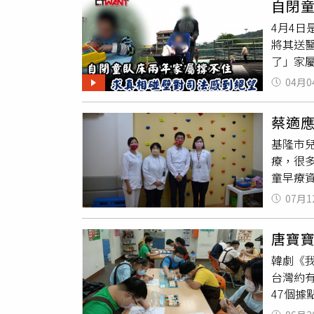
自閉
但在得
素及可
我們收
4月4日
除每4
應係於
時有調，
將其送
健康。
畫面！
了」家
花費大
人法律
監視器
住院療
受強烈
04月0
卻始終
俊外，
見得會
人，但
療機構
蔡適
爸爸向
爸爸於1
基隆市
求償金
的監視
療，很
戰。除
中並出
童早療
今小俊
俊前一
幫助更多
確規範
師向苗
07月1
右，但
這麼久
解，認
課程治
他表示
的畫面
唐寶
友，在
視器畫
擊，檢
韓劇《
未來發
面或許
面，才
台灣約
適應也
過關。
調：檢
47個
建議研
閉兒後
官表示
生出唐氏
務上來