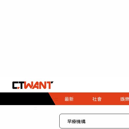
社會首頁
娛樂首頁
財經首頁
政
:::
最新
社會
娛
時事
即時
熱線
:::
直擊
大條
人物
調查
專題
３Ｃ