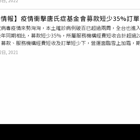
監視器畫面，想知道我兒子究竟為何受傷而已。」若小俊還健康
檢發言人張宏謀主任檢察官則表示，再議處分書已交代駁回原因
6日, 2022
中有1名唐氏症者，依此機率推估，台灣約有3萬多戶家庭育有唐
院建立中心，兒童早療是孩子成長的起步關鍵，需要有更多心力
黃耀徵攝）資深律師李巾幞表示，若醫院已認定被害人的症狀可能
按照法律規定，且審查案件時間有限，因此才會花費較長的時間
是一般家庭13倍北市聯合醫院婦幼分院婦產科蕭慶華醫師表示，
局研議提高醫療院所的服務量能，並建立起跨院所夥伴關係，提
監視器畫面。也就是說，承辦該案的檢察官在蒐證過程中，不應略
，綜觀全卷以後，確定該案審酌過程並無不妥，故尊重承辦法官
心情報】疫情衝擊唐氏症基金會募款短少35%訂
佔了95%，只有4~5%和家族史有關，所以，第一胎生出唐氏兒
雍絢表示，台灣礦工醫院設立兒童早療中心之前，大部分孩童都
發生此事，若未發現可疑畫面，才有排除理由，如此也能有效解
狀病毒疫情來勢洶洶，本土確診病例破百已超過兩周，全台也進
孕婦也可能生出唐寶寶，但隨著懷孕年齡的增加，生下唐氏症寶寶
乎都是客滿，目前醫院提供職能、語言治療，也會努力服務更多
監視器畫面，就可以解除爭議，為什麼不做呢？對此，苗栗地檢
去年同期相比，募款短少35%，所屬服務機構經費短收合計超過2
的機率為1350分之一，30歲為900分之一，35歲增加到365
兒童早療中心組長黃鈺雯也指出，小朋友到早療中心後，治療師
到小俊母親在警詢時，曾表示前日晚間並無發現異狀，因此將蒐
。募款、服務機構經費短收及訂單短少下，營運面臨雪上加霜，
部建議34歲以上的高齡產婦進行羊水篩檢。 一旦發現胎兒是唐寶寶，又該怎麼做呢？奇美醫院胸腔內科
望小朋友到醫療院所可以較為輕鬆。
任檢察官則表示，再議處分書已交代駁回原因。苗栗地院庭長林
基金會與所有第一線的人員一樣，一起努力維持服務的持續，透
獻欽在臉書寫到，「多年前，有一個阿嬤來看我門診，中午12點
審查案件時間有限，因此才會花費較長的時間，但仍屬合理範圍
2日, 2021
物資提供宅配服務，以最安全的方式幫助他們因應疫情；另一方
詫異地問了一下，怎麼會是兩位？阿嬤一邊擦眼淚、一邊訴說著，
確定該案審酌過程並無不妥，故尊重承辦法官判定。
寶和心智障礙者居家也能持續學習。唐氏症基金會愛心社工協助
，但醫生說雙胞胎終止懷孕風險高，唐氏症也是可貴的生命…。
大行業暫停營業，絕大多數縣市餐廳禁止內用，全面衝擊各個產
媽媽受不了照顧的壓力跑了，龐大的復健費用，爸爸須辛苦工作
地上，共同面對疫情帶來的衝擊，社福團體努力扮演安定服務對
發，他說自己絕不勸說家屬該怎麼做，動口說說容易，畢竟後來
災戶的事實」。根據內部統計，今年五月募款收入較去年同期已短少
此活著。可透過超音波檢查胎兒頸部透明帶和鼻樑骨，或是並抽
上，品牌愛不囉嗦也因為疫情遭受企業取消端午節訂單、新人喜
氏症。（示意圖／報系資料庫）無論是意外或決定，蕭慶華醫師
臨募款寒冬之際，林正俠強調，募款雖短少但服務不能中斷。唐氏
有些唐氏症兒會有先天性疾病，如心臟、腎臟疾病等，也因此，
型作業所、日間照顧機構全面配合三級警戒暫停服務到6/14，
院的社工人員會在寶寶出生後協助父母做適當的醫療轉介，並尋
礙者的居家生活狀況，並透過拍攝簡易的居家體適能活動、生活
醫療以及照顧上的建議與幫助。目前唐氏症基金會擁有10間小型
陪伴唐寶寶、心智障礙者學習，若發現家庭因為疫情有特別的照
人日間照顧機構。唐氏症基金會依唐寶寶的年齡、家庭狀況、照顧
度過難關。居家防疫零食箱_$499「媽媽代表阿誠說聲謝謝」
工作訓練、庇護性就業、健康管理、社區融合生活、急難救助等