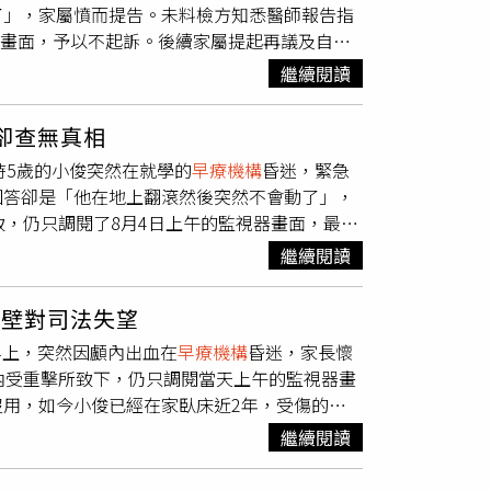
了」，家屬憤而提告。未料檢方知悉醫師報告指
，將比照安置教養機構，開放評鑑甲等機構「先
器畫面，予以不起訴。後續家屬提起再議及自
取得專業資格。若有特殊情況可再延長一年，但
8月4日當天上午10點至12點的監視器畫面，表
道君指出，此次修正保育輔導人員照顧人力比的
繼續閱讀
處分。弔詭的是，當時醫院評估報告指出：「被
新增兒少機構夜間人力比，2歲以下為1：6、2
在堅硬平面後所生之結果。」而檢察官卻不願調
進行調整。周道君表示，現行以1至4樓為限，
年卻查無真相
說：「當時我很疑惑，因為我兒子的頭部並無外
件發生。周道君指出，修正草案預告60天內，開
當時5歲的小俊突然在就學的
早療機構
昏迷，緊急
顱內出血的可能性。而小俊在
早療機構
上課時，
，力拚年底前發布、正式上路。樓層規範部分，
回答卻是「他在地上翻滾然後突然不會動了」，
決定向臺中高分檢提出再議，請求檢察官勘驗8
致，仍只調閱了8月4日上午的監視器畫面，最後
筆龐大支出。（圖／黃耀徵攝）2024年5月臺
了2年，家屬卻始終未能得到孩子受傷的真
事，僅回應：根據8月4日的監視器畫面，小俊在
繼續閱讀
112年8月4日小俊一如往常被家人送至
早療機
3日晚間，小俊在家中並出現異常，故無勘驗8
隨後，小俊被送往苗栗某醫院治療， 醫師診斷為
5月向苗栗地方法院提出自訴，2025年1月收到
碰壁對司法失望
動手術。家屬詢問教保員為何小俊會昏倒時，得
並無異常，且全案並無事證足以證明小俊遭他人
早上，突然因顱內出血在
早療機構
昏迷，家長懷
」家屬聽完後無法接受，選擇走法律途徑，將該
陳情，監院請法務部及司法院要求臺中高分檢及苗
內受重擊所致下，仍只調閱當天上午的監視器畫
重重，憤而對教保員提告。（圖／黃耀徵攝）手
中對於證據之取捨或擇定擁有自由裁量權，所有
用，如今小俊已經在家臥床近2年，受傷的真
，選擇在爆料公社上痛訴小俊的遭遇，旋即引
去活動能力，躺在家中由媽媽24小時照顧，除每
費用支出。小俊爸爸表示，當時向
早療機構
討
他在電話中詢問為何沒有先收到傳票，對方卻表
，維持小俊關節與肌肉的健康。雖然醫師曾向小
繼續閱讀
療機構
的主任竟反指控他們：「搞不好是你的孩
力，才開始積極面對。112年8月17日該案首
區別？」近日，小俊爸爸求助苗栗縣議會曾玟學
社工在小俊住院期間，還會打電話來關心狀況，
的2個小時監視器畫面，表示並無看到任何人為因
意卻又事後反悔。曾議員向記者表示「這個案子