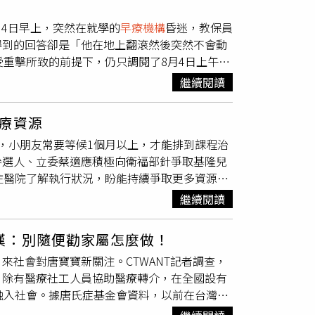
望
失去活動能力，躺在家中由媽媽24小時照顧，
醫院評估報告指出：「被害人所受傷害之成因，
畫面，尤其是前一日8/3的，縣府回覆當時調查
月4日早上，突然在就學的
早療機構
昏迷，教保員
時還要幫他按摩與復健，維持小俊關節與肌肉的
果。」而檢察官卻僅調閱了8月4日上午的監視器
供」。
得到的回答卻是「他在地上翻滾然後突然不會動
：「這對我來說又有何區別？」照顧小俊不僅要
。後續透過「犯罪被害人保護協會」與「財團法
受重擊所致的前提下，仍只調閱了8月4日上午的
臥床，抵抗力明顯下滑，經常小病成大病導致需
俊爸爸赫然想起，醫師曾表示，小俊的傷勢定是
遭駁回，如今小俊已在家中躺了近2年，家屬
」而小俊家的經濟由爸爸一肩扛起，且家中除小
傷」但醫師解釋，就像戴安全帽出車禍，傷者不
繼續閱讀
昏迷前的活潑模樣，雖然醫師認為小俊並非植物
都會穿戴頭部護具，按此推斷，懷疑可能是在
早
再議駁回、自訴駁回的書狀後，萬念俱灰的小俊
檢察官勘驗8月3日的監視器畫面。最後，小俊
療資源
。據了解，若要提起民事訴訟，原告需要先支付
驗8月3日監視器畫面一事，僅回應：根據8月4日
，小朋友常要等候1個月以上，才能排到課程治
濟狀況本就緊繃的小俊一家人來說，實在是一大挑
過程中，曾向警方表示8月3日晚間，小俊在家
參選人、立委蔡適應積極向衛福部針爭取基隆兒
，先前因為等待自訴結果，一等就是7個月，如
迷前2小時的監視器畫面，全然忽略醫院認定小
往醫院了解執行狀況，盼能持續爭取更多資源，
人士也向本刊記者表示，目前自訴制度仍未明
後，小俊爸爸旋即於113年5月中旬再次協同律
6到8%，學齡前兒童早療需求人數約1千人左
處理，只是按照常理來看，通常審理時間並不會
來自法官的自訴駁回裁定書。法院支持檢方見
繼續閱讀
務不足，小朋友常要等候1個月以上，才能排到
面早已被覆蓋，但他實在是不甘心結果如此。
足以證明小俊遭他人蓄意傷害，故無需再看8月3
機會。蔡適應表示，台灣每年有一定比例的小朋
所致，但檢方蒐證時卻沒有調閱昏迷前一日的監
認定被害人的症狀可能為24小時內曾遭外力撞
嘆：別隨便勸家屬怎麼做！
是在1到6歲之間。他說，若能受到好的照顧，
搪塞的態度回應，讓他很不滿，他知道監視器畫
官在蒐證過程中，不應略過8月3日的監視器畫
社會對唐寶寶新關注。CTWANT記者調查，
務，能幫助到白天無法分身的雙薪家庭家長。蔡
，而非像現在這樣利用不合理的說法，企圖敷衍
除理由，如此也能有效解除爭議。李巾幞律師強
，除有醫療社工人員協助醫療轉介，在全國設有
用舟車勞頓跑到雙北市，自己持續努力向衛福部
人四處走走。」小俊爸爸記得，小俊被診斷為自
做呢？對此，苗栗地檢署發言人廖倪凰主任檢察
融入社會。據唐氏症基金會資料，以前在台灣，
服務門診，減輕家長們的負擔。蔡適應認為，實
含淚哽咽表示：「我的要求其實都一樣，就是想
現異狀，因此將蒐證聚焦在昏迷當天的影像。台
的機率大約是1/1263，也就是約莫1263名
療中心建置情形，非常感謝治療師們願意到台灣