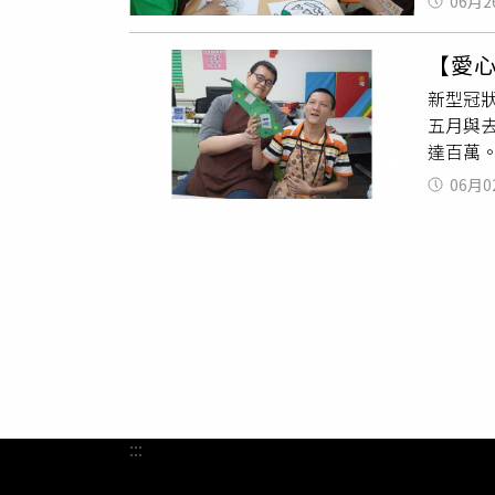
看那段
中高分
06月2
新生兒
礦工醫
（圖／
時，是
療成本
市衛生
時間的
聆強調
【愛
關，約
術長黃
構
有無
新型冠
然年輕
療，幾
一天的
五月與
出唐氏兒
復健科
官考量
達百萬
之一，因此衛福
助，希
宏謀主
疫情，
醫師柯
定，且
06月0
步媒合
餐，我
以後，
助唐寶
唐氏症
戒，八
胞胎，
這個土
有感而
疫情受
希望如
萬元以
否為唐
多。面
之外，
育、小
護，醫
心智障
長有關
能持續
3家成
:::
要的家庭
復健、