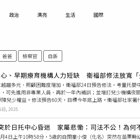
寵物
政治
漂亮
生活
國際
運勢
運動
梅酒
爸爸
檢察官
自訴
中心、早期療育機構人力短缺 衛福部修法放寬「
求越趨多元、照顧困難度增加，衛福部24日預告修法，考量托嬰
」，可先進用非專業人員、再於一年內補訓；並增訂兒少機構夜間照
以保障兒少權益。修法預告60天，目標今年底上路。衛福部社家
下降，約7至8成規模都在30人以下。為了配合實務狀況，衛福
5日, 2025
及少年福利機構專業人員資格及訓練辦法」部分條文草案。草案
簡，只要是依法安置兒少、提供24小時生活照顧，就符合安置教
童突於日托中心昏迷 家屬悲慟：司法不公！為何
歲以上則是生活輔導人員負責，未來將統一整併為「保育輔導人員
年8月4日上午10時58分，5歲的自閉童小俊（化名）突然在苗
依附關係，若年齡一過就硬生生切開，換成生活輔導人員，兒童