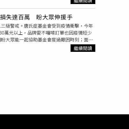
，小俊爸爸會趁著兒童節帶全家人一起出遊。
繼續閱讀
。苗栗地院庭長林卉聆回應指出，當初審酌自訴
氏症者，而唐氏症者的平均照顧時間達55年，醫
投注。他表示，未來若擔任基隆市長，會跟基隆
為24小時內遭外力撞擊，檢方就應該調閱這段
，但仍屬合理範圍。至於駁回自訴的部份，林卉
生出唐氏症寶寶的原因絕大部分與基因突變有
升基隆兒童的早療環境品質。復健科物理治療技
過8月3日的監視器畫面，才能判斷當初
早療機
判定。
單損失達百萬 盼大眾伸援手
，第二胎再生出唐氏兒的機會僅會稍微增加。雖
是到雙北市治療，現在許多基隆的孩子都回來治
決爭議。李巾幞律師強調：檢方只要多調閱到前
入三級警戒。唐氏症基金會受到疫情衝擊，今年
的機率也會提高。根據研究統計，25歲孕婦生
孩童，希望透過早期治療，讓小朋友快樂成長。
署發言人廖倪凰主任檢察官表示，當時承辦檢察
80萬元以上，品牌愛不囉嗦訂單也因疫情短少
分之一，到45歲時，生下唐氏兒的機會就高達25分
會依照發展遲緩的方面進行課程，並透過教具輔
證聚焦在昏迷當天的影像。台中高分檢發言人張
期盼大眾能一起協助基金會度過艱困時刻；面對
卉聆回應指出，當初審酌自訴時，是按照法律規
過電訪關注唐寶寶、心智障礙者的需求，更進一
半才匆匆趕來，說給兩個唐氏症的孫子準備中
繼續閱讀
。至於駁回自訴的部份，林卉聆強調，綜觀全卷
面，各服務據點的老師也拍攝各種教學短片，幫
媳婦懷雙胞胎，妊娠5~6個月時檢查出可能是
寄送物資。中央流行疫情指揮中心頒布三級警
」結果在醫師的道德勸說下，生下了唐氏症的雙
業。唐氏症基金會董事長林正俠表示「我們同在
賺錢，孩子就只好由年邁的阿嬤照顧了。柯獻欽
象家庭的重要角色，但不得不面對自己也是這波
的照顧重擔都是家人在承擔，而病人自己也未必
35%，所屬服務機構經費短收合計超過280
取孕婦血液進行血清標誌分析，及早篩檢胎兒是
餅延期，損失超過千筆訂單，總金額達百萬之
說，生下唐寶寶後需要明白，他們除了智能不足
症基金會47個據點，包括
早療機構
、公共托
當孩子出生後必須經歷一段長時間的治療與照
但所有老師都會定期透過電話或視訊關心唐寶寶、
求相關機構的協助，例如唐氏症基金會可提供家
學習、環境安全衛生維護等影片，讓家長在家就
作業所、4間愛不囉嗦庇護工場，1家
早療機構
及
顧需求，也會媒合物資提供宅配服務，幫助有需
者狀態等，提供早期療育、全日托安置、醫療
，25歲無口語能力的阿誠和就讀特教學校的弟弟
的不同層次的服務。例如會一對一協助唐寶寶職