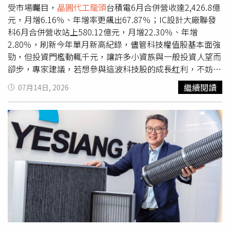
印象。謝金河也回顧，今年4月美國總統川普宣布對等關稅
受市場矚目，
晶圓代工龍頭
台積電6月合併營收達2,426.8億
政策後，台股4月7日重挫2065.78點，跌幅達9.7%，創下史
元，月增6.16％、年增率更飆出67.87％；IC設計大廠聯發
上最大單日跌幅，台積電連跌3天，4月9日股價跌至780
科6月合併營收站上580.12億元，月增22.30％、年增
元。他當時就在臉書公開表示，「台積電800元以下是最好
2.80％，刷新今年單月新高紀錄，儘管科技權值股基本面強
的買點。」談到近期法說會後股價走弱，謝金河指出，市場
勁，但投資門檻動輒千元，讓許多小資族與一般投資人望而
將法說會解讀為「利多出盡」，但台積電第二季毛利率達
卻步，專家建議，若想參與這波科技股的成長红利，不妨選
67.7%，第三季財測毛利率預估介於65%至67%，董事長魏
擇含有科技類股的ETF，除了市值型ETF之外，主動型商品
繼續閱讀
07月14日, 2026
哲家也曾表示，希望與客戶共同成長，而非一味追求更高毛
也很熱門，例如00407A一張約一萬元即可入手，是一項親
利率，展現與市場共好的經營理念。謝金河分析，台積電上
民投資好選擇。理財達人表示，00407A為新一代主動型
半年每股稅後純益（EPS）達49.3元，預估全年可望落在
ETF，由專業經理團隊親自操盤，最大的優勢在於，打破傳
110元上下、約正負5元區間。他認為，台積電營運透明、
統被動式ETF只能追蹤指數的限制，主動型ETF能夠更即時
未來展望清晰，本益比也相對容易估算，因此這波股價修正
地因應市場波動、產業基本面轉變及總體經濟數據，靈活動
未必是危機，「這次的回檔，同樣也是機會。」
態調整投資組合中的成分股與權重，這種高度彈性的選股策
略，在科技產業日新月異、輪動速度極快的多變環境中，更
能主動去弱留強，鎖定最具成長動能的標的，協助投資人跨
越資訊不對稱的隱形門檻，有機會追求超越大盤的超額報
酬。除了主動選股優勢外，00407A還有另一大亮點，該基
金在收益分配上採取「不配息」機制，亦即將投組中個股所
配發的股息，全數投入基金淨值中滾動，有效幫助長期投資