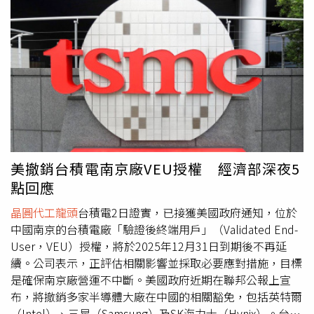
關於軟體、硬體優化，技術與系統優化等需求都在爆發，台
灣半導體生態系統不是只有台積電，而是整個生態系都有很
好的夥伴關係，跟客戶溝通時，覺得他們好像每周都有新想
法，所以現在其實是摩爾2.0。侯永清也在論壇上幫台灣拉
票，他說，台灣有個優點，就是北中南都有科學園區，法規
非常友善，一小時車程就能取得任何東西，這優點在世界其
他地方都找不到。而台積電的全球合作夥伴，去年年底有40
家企業在台灣設立營運中心和研發中心，今年會有更多夥伴
加入，侯永清說，可見台灣供應鏈強大的地方，在於我們擁
有最堅強的夥伴，因為我們習慣協作，且對設計公司、新創
美撤銷台積電南京廠VEU授權 經濟部深夜5
公司想法都持開放態度。由台積電與日月光(3711)帶頭的
點回應
3DIC先進封裝製造聯盟也正式成軍，共37家國內外企業攜
手合作。台積電先進封裝技術暨服務副總何軍表示，AI推動
晶圓代工龍頭
台積電2日證實，已接獲美國政府通知，位於
技術疊代週期大幅縮短，供應鏈「在地化」已成發展重中之
中國南京的台積電廠「驗證後終端用戶」（Validated End-
重，與生態系緊密結合，才能即時滿足客戶需求。
User，VEU）授權，將於2025年12月31日到期後不再延
續。公司表示，正評估相關影響並採取必要應對措施，目標
是確保南京廠營運不中斷。美國政府近期在聯邦公報上宣
布，將撤銷多家半導體大廠在中國的相關豁免，包括英特爾
（Intel）、三星（Samsung）及SK海力士（Hynix）。台積