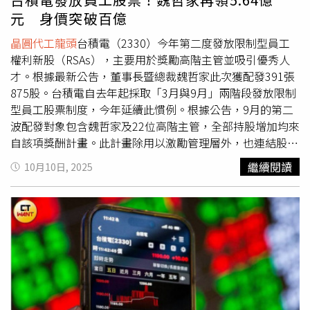
PCB及記憶體等有望受惠結構性成長；二是2026出貨量翻
元 身價突破百億
倍，以iPhone為例其供應鏈備貨量上億台，超預期可能性
高；三是傳產運動品供應鏈，世足賽題材有望從第四季起發
晶圓代工龍頭
台積電（2330）今年第二度發放限制型員工
酵；四是金融股，受惠降息環境下穩定配息來源。
權利新股（RSAs），主要用於獎勵高階主管並吸引優秀人
才。根據最新公告，董事長暨總裁魏哲家此次獲配發391張
875股。台積電自去年起採取「3月與9月」兩階段發放限制
型員工股票制度，今年延續此慣例。根據公告，9月的第二
波配發對象包含魏哲家及22位高階主管，全部持股增加均來
自該項獎酬計畫。此計畫除用以激勵管理層外，也連結股東
利益與ESG（環境、社會與公司治理）績效，顯示公司在獎
繼續閱讀
10月10日, 2025
勵制度上兼顧永續發展目標。在本次發放名單中，，董事長
暨總裁魏哲家此次獲配發391張875股，若以昨（9）日收盤
價新高1440元計算，市值約5.64億元。加上今年3月獲配的
412張300股，全年合計804張175股，總市值達11.58億
元，個人持股因此增至7217張，身價突破103.9億元。而企
業永續資深副總經理何麗梅獲配38張950股，市值約5608萬
元；若加計3月獲配的115張900股，持股總量達4579張，
市值約65.93億元。執行副總經理暨共同營運長秦永沛與米
玉傑各獲61張750股，市值約8892萬元；資深副總經理暨副