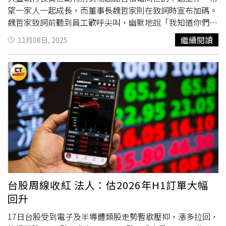
投顧副總經理黃文清指出，看好台積電的長線趨勢，主要是
望一家人一起成長，而董事長魏哲家則在致詞時宣布加碼。
輝達的Blackwell架構從GB200、GB300，明年還有新的
魏哲家致詞前聽到員工歡呼尖叫，幽默地說「我知道你們想
Rubin系列需求看旺，且美國四大雲端龍頭（CSP）都調高
聽什麼（意指加碼獎金）」，並透露此次運動會有點遺憾，
繼續閱讀
11月08日, 2025
資本支出，在在讓明年台積電成長性值得期待。近來AI泡沫
因為創辦人張忠謀因為身體不適未能到場，並請員工高喊
疑慮升高，黃文清分析，目前CSP都還在資本投入階段，但
「董事長我愛你，Sophie我愛妳（指張忠謀、張淑芬）」，
看到很多AI應用，檢視AI軟體公司本益比，都有實質獲利，
接著邀請黃仁勳上台。黃仁勳上台隨即喊出「台積電我的好
預期AI不至於泡沫。
朋友，誰愛台積，我愛台積」，黃仁勳坦言，CC（魏哲
家）要我講國語，但我不太會講，只能一句一句慢慢講，並
提到，輝達與台積電合作開始到現在已經30年了，我也是你
們的家人，沒有台積電就沒有輝達，台積電真的是最棒的，
尚讚。黃仁勳指出，30年前輝達、台積電都是小公司，沒有
現在這麼強大，我有很多話想講，但我的國語真的很差，我
下次一定會改進，今天真的很高興可以來到台積電運動會，
台積電真的是讓人驚嘆的公司，強調現在2間公司都這麼
大，大家都很忙，希望台積電繼續加油。魏哲家指出，台積
台股周線收紅 法人：估2026年H1訂單大幅
電今年的營收、獲利都創下歷史下新高，是大家努力的結
回升
果，並宣布去年為了感謝大家的努力給出小禮物，今年比去
年多了5千元，共2.5萬元，但不僅限台灣廠區，而是全球廠
17日台股受到電子及半導體類股走勢暫歇壓抑，漲多拉回，