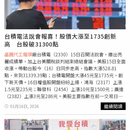
台積電法說會報喜！股價大漲至1735創新
高 台股破31300點
晶圓代工龍頭
廠台積電（2330）15日召開法說會，繳出亮
麗成績單，加上台美關稅談判結束總結會議，美股15日全面
收漲。帶動台股今（16）日同步走高，指數大漲528.81
點，來到31339.39點；台積電開盤大漲45元至1735元，創
下新天價。16日權值股開盤紛紛上揚，鴻海（2317）上漲
1.5元至235元；聯發科（2454）上漲10元至1500元；廣達
（2382）上漲3元至286元。美股主要指數在前一交易日全
面收漲，道瓊工業指數終場上漲292.81點或0.6％，收
繼續閱讀
01月16日, 2026
49442.44點；S&P 500指數上漲17.87點或0.26％，收
6944.47點；那斯達克指數上漲58.27點或0.25％，收
23530.02點；費城半導體指數上漲135.83點或1.76％，收