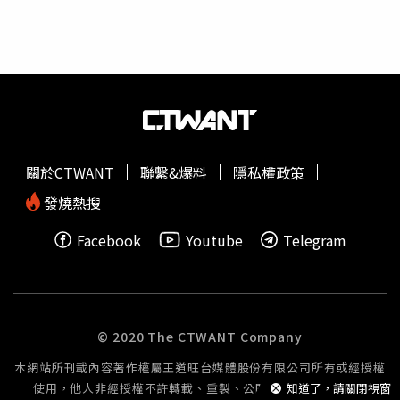
用、重製或洩漏屬於該清單的商業機密，將被視為違反國安
法。2奈米技術為目前半導體產業中最高階的製程技術，三
星、英特爾和日本Rapidus在積極研發。此案是由台積電主
動調查發現，有近九位員工涉案，三人屬於20廠2奈米試產
人員，利用手機拍攝大量資料，其餘六人則為研發中心人
員，提供2奈米相關資料，但後續還要再調查。
關於CTWANT
聯繫&爆料
隱私權政策
發燒熱搜
Facebook
Youtube
Telegram
© 2020 The CTWANT Company
本網站所刊載內容著作權屬王道旺台媒體股份有限公司所有或經授權
使用，他人非經授權不許轉載、重製、公開播送或公開傳輸。
知道了，請關閉視窗