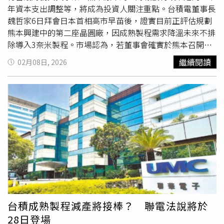
年資本支出調整等，將成為投資人關注重點。台積電董事長
魏哲家6日拜會日本首相高市早苗後，證實目前正評估規劃
熊本興建中的第二座晶圓廠，因成熟製程需求降溫未來不排
除導入3奈米製程。市場認為，若董事會確實於熊本召開，
象徵日本佈局進一步升溫。外媒分析，熊本二廠原訂2027
繼續閱讀
02月08日, 2026
年底前投產，近期因交通與製程重新規畫，時程可能再調
整，原因在於AI需求暴衝。輝達執行長黃仁勳日前也表示，
未來十年先進晶片產能將翻倍，間接替台積電日本投資方向
背書。前國發會主委兼前台積電法人董事劉鏡清，曾於去年
接受日媒訪問透露，台積電今年初將在日本熊本舉行董事
會，並強調日本在台積電全球布局中的優先順序不會下降。
財務方面，台積電董事會將審議2025年第四季財報與股利
分派案。台積電去年第四季每股稅後純益達19.5元，創單季
新高，是否延續前一季每股配發6元現金股利或進一步調
高，成為股東關注焦點。
台積成熟製程減產將接棒？ 聯電法說將於
28日登場