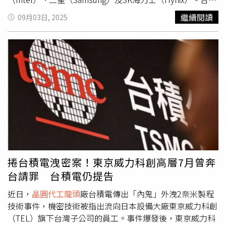
電也在同一波政策中受到影響。據了解，美國商務部產業安
繼續閱讀
09月03日, 2025
全局（BIS）於2024年曾正式核發南京廠VEU授權，確認可
依規長期使用美國半導體設備與服務，無須逐批申請。此次
取消，意味著未來若需進口美國設備，必須逐案申請許可。
經濟部回應：1.美國政府取消對台積電南京廠的「經驗證終
端用戶」(VEU) 資格，代表未來進口每台美國設備，需單獨
申請許可。此舉意味著南京廠取得美國產業安全局（BIS)的
許可，將從「綠色通道」模式（亦即授權允許取得美國管制
貨品，無需逐批申請），回歸到須「逐案審批」的模式，此
一發展將會對該廠未來營運的可預期性造成影響。2.台積電
發布聲明表示已收到美方的通知，美國政府對台積電南京廠
的VEU授權將於2025年12月31日起被撤銷。台積電也表
示，在與美國政府溝通時，亦將致力確保其南京廠的營運不
捲台積電洩密案！東京威力科創高層7月曾奔
間斷。3.據悉，BIS上周也宣布取消兩家韓國公司VEU，包
台請罪 台積電仍提告
括三星及海力士，評估此舉應非針對台積電或特定廠商。由
於台美半導體供應鏈關係極為密切，且美方持續加強半導體
近日，
晶圓代工龍頭
廠台積電傳出「內鬼」外洩2奈米製程
管制措施，國內業者應持續強化出口管制之法遵作為，以保
技術事件，機密技術被指出流向日本設備大廠東京威力科創
障其權。4.據了解，三星 DRAM 約 2 成產能在中國，海力士
（TEL）旗下台灣子公司的員工。事件爆發後，東京威力科