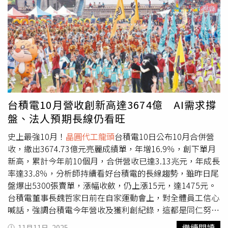
在7837.3點。台積電美國存託憑證（ADR）15日一度攀升至
351.33美元，創下新高，終場收341.64美元，上漲14.53美
元。
台積電10月營收創新高達3674億 AI需求撐
盤、法人預期長線仍看旺
史上最強10月！
晶圓代工龍頭
台積電10日公布10月合併營
收，繳出3674.73億元亮麗成績單，年增16.9％，創下單月
新高，累計今年前10個月，合併營收已達3.13兆元，年成長
率達33.8％，分析師持續看好台積電的長線趨勢，雖昨日尾
盤爆出5300張賣單，漲幅收斂，仍上漲15元，達1475元。
台積電董事長魏哲家日前在自家運動會上，對全體員工信心
喊話，強調台積電今年營收及獲利創紀錄，這都是同仁努力
的成果，且不只是今年，以後每一年都會創新高，為台積電
繼續閱讀
11月11日, 2025