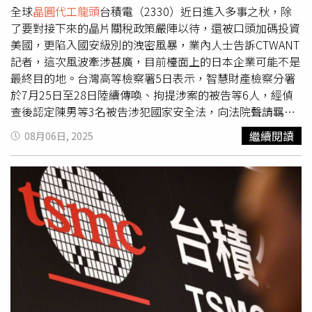
發布聲明表示，集團子公司東京威力科創台灣公司一名前員
全球
晶圓代工龍頭
台積電（2330）近日進入多事之秋，除
工，經確認涉及台灣司法機關於8月5日公布的事件；經公司
了要對接下來的晶片關稅政策嚴陣以待，還被口頭加碼投資
內部調查，截至目前未發現相關機密資訊外洩。公司以遵守
美國，更陷入國安級別的洩密風暴，業內人士告訴CTWANT
法令及倫理基準視為最重要的經營方針，絕不容許任何違反
記者，這次風波牽涉甚廣，目前檯面上的日本企業可能不是
上述準則的行為；對於涉案的台灣子公司前員工，公司已採
最終目的地。台灣高等檢察署5日表示，智慧財產檢察分署
取解僱處分，並全面配合台灣司法當局調查。基於此案已經
於7月25日至28日陸續傳喚、拘提涉案的被告等6人，經偵
進入司法程序，現階段將無法提供更多資訊。
查後認定陳男等3名被告涉犯國家安全法，向法院聲請羈押
獲准。據傳，檢調也已搜索被告曾在的日本企業位於新竹科
繼續閱讀
08月06日, 2025
學園區的辦公室。高檢署表示，時任台積電竹科廠2名吳姓
工程師，勾結已離職的陳姓前工程師，違法取得屬於國家關
鍵秘密技術的2奈米晶片製程技術機密，並洩漏給國外競爭
對手，台積電主動發現「內鬼」，隨即將2名吳姓工程師解
職。據了解，陳男原在台積電系統整合部門任職，後轉任外
商的設備工程師，陳男2023年底陸續聯絡20廠的2奈米試產
部門、研發中心的吳男等多名工程師，謀畫重製、洩漏2奈
米製程機密，約定事成後給予報酬或利益。業內人士表示，
因為案件進入司法階段，台積電不能發表看法，但這案件不
可能只有檯面上的那家公司涉案，畢竟他們是半導體設備