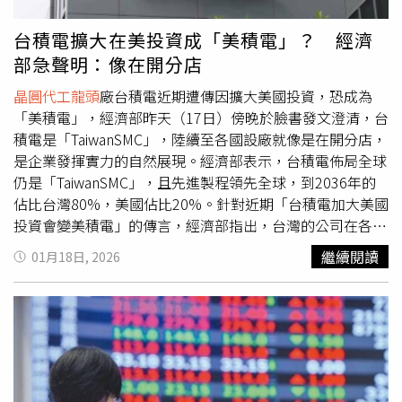
年營收小幅成長亦符合先前對成熟製程產業景氣復甦節奏的
預期。此外，外媒傳出英特爾（Intel）將把下世代埃米級製
台積電擴大在美投資成「美積電」？ 經濟
程與先進封裝超級電容技術「Super MIM」獨家授權給聯
部急聲明：像在開分店
電，該技術可用於解決先進製程電源噪聲與瞬時功率波動問
題。對於合作傳言，英特爾方面未評論，有消息人士透露，
晶圓代工龍頭
廠台積電近期遭傳因擴大美國投資，恐成為
聯電內部已有專案團隊啟動合作。
「美積電」，經濟部昨天（17日）傍晚於臉書發文澄清，台
積電是「TaiwanSMC」，陸續至各國設廠就像是在開分店，
是企業發揮實力的自然展現。經濟部表示，台積電佈局全球
仍是「TaiwanSMC」，且先進製程領先全球，到2036年的
佔比台灣80%，美國佔比20%。針對近期「台積電加大美國
投資會變美積電」的傳言，經濟部指出，台灣的公司在各國
開分店，是企業發揮實力的自然展現；如同台積電因應客戶
繼續閱讀
01月18日, 2026
需求，到中國、日本、美國設廠，美國記憶體大廠「美光」
到了台灣投資設先進封裝關鍵據點，也不會變成「台光」。
經濟部強調，台積電的全球研發中心也設在竹科外，近期台
積電董事長魏哲家也向外界重申，「台積電所有的決策都基
於客戶的需求，海外布局並非取代台灣」。