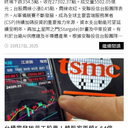
區的員工都有加碼，隨即現場爆出歡呼。
終場下跌354.5點，收在27302.37點。成交量5502.05億
元；台股周線小漲0.45點，周線收紅。安聯投信台股團隊表
示，AI軍備競賽不斷發展，成為全球主要雲端服務業者
(CSP)持續加碼投資的重要推力來源，資本支出動能可望延
續至明年，再加上星際之門(Stargate)計畫及中東投資，有
利於台廠AI供應鏈及半導體產業。根據安聯投信台股團隊估
算，2026年整體企業獲利有望持續為正成長，預估成長
繼續閱讀
10月17日, 2025
20%，成長動能優於今年。以類股來看，電子維持高速成長
約23%，金融、非金電獲利也呈現成長；長期成長趨勢科技
部分可持續關注AI、半導體供應鏈及半導體製程相關、雲端
伺服器、高速傳輸、規格升級電子；其他可留意生技、運動
休閒等。展望後市，企業獲利成長仍將是推升股價的動能。
明年企業獲利預期將有雙位數成長，AI需求持續強勁，展望
正向。其中就觀察產業面，台灣
晶圓代工龍頭
重要客戶訂單
2026年第一、二季將大幅回升，可望形成台股重要支撐。
先進製程相關建廠廠務和材料化學品等也將受惠。安聯基金
經理人施政廷表示，股市創新高之際，策略上更需重視分
散，並於投資組合中納入股息因子，降低波動度；第四季投
資策略可留意的亮點，一是AI供應鏈，包括：電源、散熱、
台積電發放員工股票！魏哲家再領5.64億