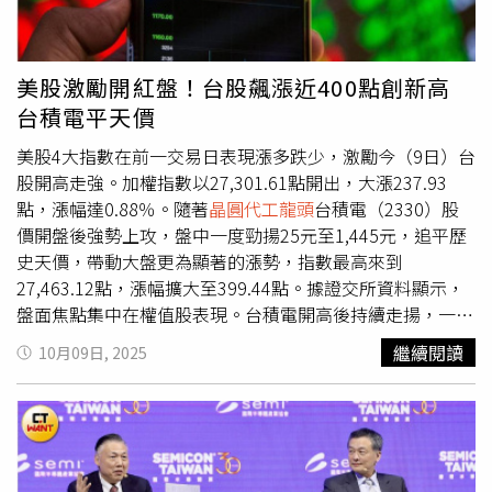
共同營運長侯永清、張曉強、法務長方淑華及財務長黃仁
昭，各配發38張950股，市值約5608萬元。此外，副總經理
王英郎、曹敏、張宗生、吳顯揚、葉主輝與李俊賢等6人，
美股激勵開紅盤！台股飆漲近400點創新高
各配發24張700股，市值約3556.8萬元；另有包括廖永豪、
台積電平天價
章勳明、游秋山、何軍、林宏達、莊子壽、魯立忠、徐國晉
及莊瑞萍在內的9位副總經理，各獲15張675股，市值約
美股4大指數在前一交易日表現漲多跌少，激勵今（9日）台
2257萬元。
股開高走強。加權指數以27,301.61點開出，大漲237.93
點，漲幅達0.88％。隨著
晶圓代工龍頭
台積電（2330）股
價開盤後強勢上攻，盤中一度勁揚25元至1,445元，追平歷
史天價，帶動大盤更為顯著的漲勢，指數最高來到
27,463.12點，漲幅擴大至399.44點。據證交所資料顯示，
盤面焦點集中在權值股表現。台積電開高後持續走揚，一度
觸及天價；鴻海（2317）同步上漲2元，報227元；聯發科
繼續閱讀
10月09日, 2025
（2454）勁揚15元，至1,350元；廣達（2382）上漲4元至
310元；航運族群方面，長榮（2603）也小漲0.5元，報180
元。權值股普遍走強，推升整體市場氣氛熱絡。回顧美股表
現，4大指數呈現漲多跌少的格局。道瓊工業指數小跌1.2
點、幾乎持平，收在46,601.78點；標準普爾500指數上漲