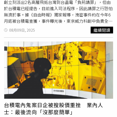
約 4 成，而台積電目前於中國僅有南京廠涉及美國 BIS 管制
創立刻派出2名高層飛抵台灣到台晶電「負荊請罪」，但由
項目（16 奈米），評估佔台積電整體產能僅約3%、未來可
於台積電已經提告，目前進入司法程序，因此請罪之行恐怕
能持續降低，且佔整體台灣半導體生產比例更低，評估不影
無濟於事。據《自由時報》獨家報導，洩密事件約在今年6
響台灣整體產業競爭力。5.本部將持續與美方及我國業者保
月底被台積電查獲，事件曝光後，東京威力科創中負責全球
持密切聯繫，掌握其狀況與提供協助。
業務平台的長久保、客戶銷售的池田等2位高層主管，在7月
繼續閱讀
08月09日, 2025
初曾來台了解狀況，並趕赴台積電「負荊請罪」，對象據推
測則是執行副總經理暨共同營運長秦永沛。不過對於高層來
台一事，東京威力科創台灣子公司則低調不回應。至於東京
威力科創的社長兼執行長河合利樹，業界認為「應該也會想
來台道歉」，但台積電下星期一、二要召開季度董事會，台
積電董事長暨總裁魏哲家近期形成應該相當忙碌，不一定能
撥出時間跟河合利樹會面。再者，技術洩密一案已經入司法
調查階段，因此東京威力科創即使再派高層來台也已無濟於
事。據了解，台積電是東京威力科創的大客戶，業界推估台
積電的訂單可能佔東京威力科創年總營收的一成六左右，其
蝕刻機、光阻顯影塗佈機都是晶圓廠的關鍵機台設備，其中
東京威力科創的光阻顯影塗佈機品質更是業界翹楚。雖然洩
台積電內鬼案日企被搜股價重挫 業內人
密事件疑似員工個人行為，但如今已嚴重影響公司聲譽、形
士：最後流向「沒那麼簡單」
象，後續如何化解仍是重大問題。此前，日商東京威力科創