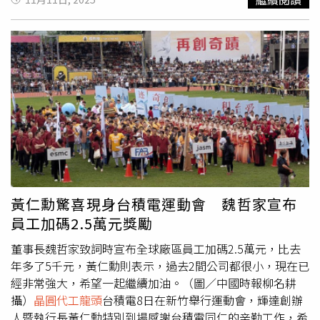
的未來成長性背書。法人也預期，台積電第四季營收有望優
於財測高標334億美元。台積電10日早盤以1470元開出，午
盤後股價拉升至1485元，不過最後一盤突然爆出5300張賣
單，市場認為應該是外資出手，拉低股價10元，收1475
元，上漲1.03％。市場部分解讀，10月營收年增率16.9％是
今年2月以來最慢增速，甚至認為可能是「AI需求首波降溫
訊號」，不過供應鏈傳出，可能只是先前大量拉貨墊高基期
後的自然回檔，事實上，AI伺服器與高效能運算（HPC）需
求維持強勁，產能高度緊張，輝達執行長黃仁勳日前才會特
別來台，向魏哲家爭取更多產能。供應鏈業者直言，台積電
獲利屢創新高關鍵便是「AI晶片」，從輝達、超微、蘋果等
科技巨頭，都排隊爭搶台積電的先進製程產能便可一窺端
黃仁勳驚喜現身台積電運動會 魏哲家宣布
倪。業界日前傳出，台積電已在今年9月起陸續通知主要客
員工加碼2.5萬元獎勵
戶，決定自2026年1月起，針對5奈米以下的先進製程，包
括5奈米、4奈米、3奈米及未來的2奈米，將執行連續漲價
董事長魏哲家致詞時宣布全球廠區員工加碼2.5萬元，比去
計畫。報價平均漲幅約3％至10％。法人認為，台積電不只
年多了5千元，黃仁勳則表示，過去2間公司都很小，現在已
是漲價，而是透過技術護城河，宣示下個算力時代主導權，
經非常強大，希望一起繼續加油。（圖／中國時報柳名耕
漲價除反映不斷墊高的研發成本，外資更預估，受惠於AI應
攝）
晶圓代工龍頭
台積電8日在新竹舉行運動會，輝達創辦
用滲透率提高，台積電在AI相關營收占比將持續升高。台新
人暨執行長黃仁勳特別到場感謝台積電同仁的辛勤工作，希