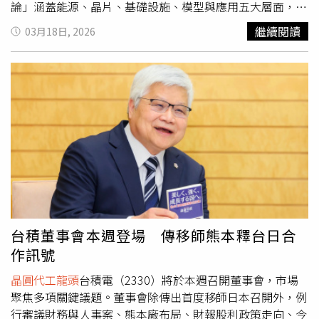
件的緯穎（6669）；受惠半導體擴廠的無塵室與高階廠務
論」涵蓋能源、晶片、基礎設施、模型與應用五大層面，從
工程，像是聖暉*（5536）、亞翔（6139）這類半導體周邊
最底層的電力、重電與儲能需求，到核心晶片製程、伺服器
繼續閱讀
03月18日, 2026
科技業等。 陳奕光說，台股股市新開戶去年是55萬人，平
與散熱技術，再一路延伸至大型模型發展與終端應用落地，
均每月是4.6萬人，總開戶數是1376萬，預計四月超過1400
形成AI生產力得以擴張的完整生態系。國泰基金經理人蘇鼎
萬，台灣總人口2300萬，基本上一半的人都開戶。正當全
宇表示，若以 2024 年視為 AI 元年，整體需求預計將延續至
球股市發旺，股神巴菲特示警美元危機。（圖／新華
2040 年左右，現階段仍屬長期布局黃金期。以國泰台灣領
社） 不過，陳奕光說也要提高警覺投資風險，巴菲特在波
袖 50（00922）重要權值成分股來看，包括「AI五層蛋糕」
克夏股東會上說，「現在的股市，就像附設賭場的教堂。」
結構中有能源層的台達電、晶片層的
晶圓代工龍頭
台積電、
他大幅拉高波克夏的現金部位，以他現在的動作，其實是輸
IC設計大廠聯發科、世芯-KY與載板廠欣興，及基礎設施層
大盤的；以長線角度來看的話，以股神的高度來看，是我們
的伺服器大廠鴻海、廣達、緯創與散熱指標奇鋐，為00922
必須尊重且留意巴菲特在退休前的最後一場股東會中提到的
目前約八成持股。00922在3月17日完成除息後，股價重回
這個重點。
難得的「2 字頭」區間，吸引市場積極進場，當日成交量放
大至9.4萬張。
台積董事會本週登場 傳移師熊本釋台日合
作訊號
晶圓代工龍頭
台積電（2330）將於本週召開董事會，市場
聚焦多項關鍵議題。董事會除傳出首度移師日本召開外，例
行審議財務與人事案、熊本廠布局、財報股利政策走向、今