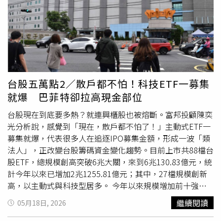
題。台積董事長暨總裁魏哲家27日已親自召開員工溝通會，
並表示台積電每年審視其盈餘分配，以兼顧同仁、股東、社
會三方需求，落實企業永續經營的方針。本次股東會另一大
亮點為董事席次規劃。台積電擬修訂章程，將董事人數由現
行「7至10人」調整為「9至12人」，為未來延攬具不同專
業背景與國際經驗的董事預留彈性。
台股五萬點2／散戶都不怕！科技ETF一募集
就爆 巴菲特卻拉高現金部位
台股現在到底要多熱？就連興櫃股也被熔斷。富邦投顧陳奕
光分析說，感覺到「現在，散戶都不怕了！」主動式ETF一
募集就爆，代表很多人在追逐IPO募集金額，形成一波「類
法人」，正改變台股籌碼資金變化趨勢。目前上市共88檔台
股ETF，總規模創高突破6兆大關，來到6兆130.83億元，統
計今年以來已增加2兆1255.81億元；其中，27檔規模創新
高，以主動式與科技型居多。 今年以來規模增加前十強，
包括主動統一升級50（00403A）、中信關鍵半導體
繼續閱讀
05月18日, 2026
（00891）、主動群益科技創新（00992A）、主動群益台