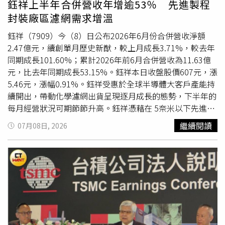
鈺祥上半年合併營收年增逾53％ 先進製程
人免去每次收到配息後，手動再投入的時間成本與手續費，
封裝廠區濾網需求增溫
並降低配息發放而產生的稅務摩擦成本，能發揮極致的時間
複利效果，讓複利雪球從投資第一天起就完整滾動，有助於
鈺祥（7909）今（8）日公布2026年6月份合併營收淨額
整體資產累積效率。市場專家分析，近期台股大盤出現高檔
2.47億元，續創單月歷史新猷，較上月成長3.71%，較去年
盤整局勢，觀察各檔主動式ETF在震盪中的抗跌表現，截至
同期成長101.60%；累計2026年前6月合併營收為11.63億
今年6月24日至7月8日，00407A下跌4.45%、00981A下跌
元，比去年同期成長53.15%。鈺祥本日收盤股價607元，漲
5.49%、00403A下跌5.7%、00405A跌幅約9.88%。但專家
5.46元，漲幅0.91%。鈺祥受惠於全球半導體大客戶產能持
也認為短線回檔為短期效應，受惠於全球AI應用落地與半導
續開出，帶動化學濾網出貨呈現逐月成長的態勢，下半年的
體供應鏈景氣復甦，台股長線基本面依然樂觀展望。※免責
每月經營狀況可期節節升高。鈺祥憑藉在 5奈米以下先進製
聲明：文中所提之個股、基金內容僅供參考，並非投資建
程濾網超過80%的市佔率優勢。鈺祥指出，由於
晶圓代工龍
繼續閱讀
07月08日, 2026
議，投資人應獨立判斷，審慎評估風險，自負盈虧。
頭
客戶持續建置先進製程新廠區，在「濾網摩爾定律」發酵
下，製程節點微縮對空氣潔淨度的要求持續上升。伴隨新建
廠區陸續進入裝機與預量產階段，不僅帶動前期所需的高階
一次性濾網出貨暢旺，隨著客戶為達成永續減碳目標，預期
將於新廠建置完成一年內陸續導入再生型化學濾網；兩大產
品線依序銜接、相輔相成，成為推升營收與獲利成長的關鍵
引擎。展望下半年，鈺祥經營層對營運抱持高度樂觀，預期
營收成長動能將更趨強勁。除了新建先進製程晶圓廠的穩健