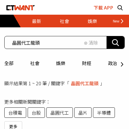
跳至主要內容區塊
下載 APP
最新
社會
娛樂
財經
⊗ 清除
全部
社會
娛樂
財經
政治
顯示結果第 1 ~ 20 筆 / 關鍵字「
晶圓代工龍頭
」
更多相關新聞關鍵字：
台積電
台股
晶圓代工
晶片
半導體
更多