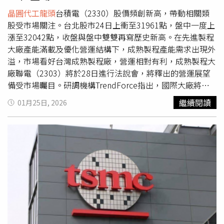
晶圓代工龍頭
台積電（2330）股價頻創新高，帶動相關類
股受市場關注。台北股市24日上衝至31961點，盤中一度上
漲至32042點，收盤與盤中雙雙再寫歷史新高。在先進製程
大廠產能滿載及優化營運結構下，成熟製程產能需求出現外
溢，市場看好台灣成熟製程廠，營運相對有利，成熟製程大
廠聯電（2303）將於28日進行法說會，將釋出的營運展望
備受市場矚目。研調機構TrendForce指出，國際大廠將資
源轉向12吋晶圓與先進製程，台積電、三星等大廠正不約而
繼續閱讀
01月25日, 2026
同地選擇關閉部分8吋晶圓廠，使8吋產能投資趨於保守，供
需結構出現轉折，帶動8吋晶圓產能利用率回升，並強化了
代工廠對價格的議價能力。聯電2025年合併營收年成長
2.26％，第四季合併營收並寫12季新高，顯示成熟製程與特
殊製程需求，持續發揮支撐效果。展望2026年，地緣政治
影響、特殊製程比重持續拉升，及成熟製程需求升高帶動
下，聯電營運仍可望維持成長。聯電去年第四季合併營收為
618.10億元，季成長4.54％，年成長2.36％；累計2025全
年合併營收達2,375.53億元，年增2.26％。法人指出，12月
營收表現反映年底部分客戶例行性拉貨與出貨節奏調整，全