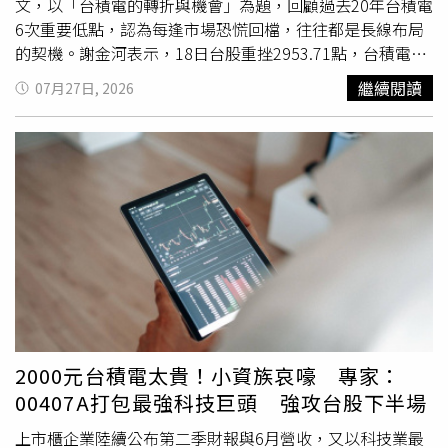
文，以「台積電的轉折與機會」為題，回顧過去20年台積電
6次重要低點，認為每逢市場恐慌回檔，往往都是長線布局
的契機。謝金河表示，18日台股重挫2953.71點，台積電盤
中最低跌至2290元，市場瀰漫恐慌氣氛。不過，他認為，
繼續閱讀
07月27日, 2026
若回顧台積電過去20年的股價走勢，每當市場遭遇重大利
空、股價劇烈修正時，反而都是值得留意的買點。他首先提
到，2008年全球金融海嘯期間，台積電股價最低跌至36.4
元，不僅創下歷史最低價，也成為長線投資人最佳進場時
機。接著2015年記憶體產業低迷，南亞科技、華邦電、旺
宏等個股股價重挫，當時台積電跌至112.5元，同樣是不錯
的布局點；2016年最低則來到171.5元。謝金河指出，2020
年新冠疫情爆發初期，台積電股價一度回落至235.5元，但
疫情帶動全球遠距工作及數位轉型需求，推升晶片需求大幅
成長，也讓台積電自此奠定全球
晶圓代工龍頭
地位。至於
2022年，俄烏戰爭引發能源危機，加上美國暴力升息，台
積電最低跌至370元，當時市場對公司前景充滿質疑，甚至
2000元台積電太貴！小資族哀嚎 專家：
出現「美積電」等論戰。不過，股神巴菲特當時透過波克夏
00407A打包最強科技巨頭 強攻台股下半場
海瑟威大舉買進約6061萬單位台積電ADR，一度帶動市場信
心，儘管後續因地緣政治因素出脫持股，仍讓市場留下深刻
上市櫃企業陸續公布第二季財報與6月營收，又以科技業最