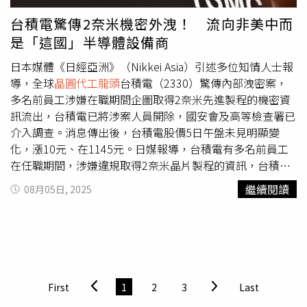
商，並非直接的2奈米競爭對手，可能只是被過個水、影武
者的背後還未現身，此事沒這麼簡單，需要擴大調查。第一
台積電驚傳2奈米機密外洩！ 流向非美中而
時間被提到的涉案人士曾待過的外商企業是東京威力科創，
是「這國」半導體設備商
是台積電重要的供應商，東京威力科創6日早盤股價一度重
挫超過4%，日本總部也已派遣高層及法務人員進駐台灣並
日本媒體《日經亞洲》（Nikkei Asia）引述多位知情人士報
與台積電法務對接，要持續調查外洩資訊的去向與範圍，高
導，全球
晶圓代工龍頭
台積電（2330）驚傳內部洩密案，
檢署也要追查是否有其他人涉案。因2奈米製程開發難度
多名前員工涉嫌在職期間企圖取得2奈米先進製程的機密資
高，目前僅有台積電、三星、英特爾與日本Rapidus等少數
訊流出，台積電已將涉案人員開除，國安會及高等檢查署已
企業仍持續研發，台積電預計今年底前量產2奈米晶片。此
介入調查。消息傳出後，台積電股價5日午盤未見明顯變
外，美國總統川普在CNBC節目專訪時提到，最快將於下周
化，漲10元、在1145元。日媒報導，台積電有多名前員工
宣布對半導體及晶片產品的新關稅政策，川普也特別提到台
在任職期間，涉嫌違規取得2奈米晶片製程的資訊，台積電
積電對美的投資計畫，將投資3000億美元（約新台幣9兆
已開除涉案員工，但因2奈米為全球最先進的半導體製程，
繼續閱讀
08月05日, 2025
元）建設晶圓廠。但台積電董事長魏哲家先前宣布的投資金
可能影響台灣在半導體產業的地位與國家安全。台積電表
額，是在美國新增1000億美元，再加上先前承諾過的650億
示，已對涉案人員「採取嚴格的懲處措施，並已啟動法律程
美元，總投資金額為1650億美元。川普此言一出，引發市
序」。台積電未透露具體外洩技術內容，但該事件涉及企業
場譁然，不知是他記錯口誤、還是台積電被迫加碼。此消息
間諜行為，也恐觸犯《國家安全法》，台灣2022年通過的
也引發台積電6日早盤股價下跌，台積電回應媒體表示不予
《國家安全法》，涉及竊取半導體關鍵技術的行為可視為
置評，且「目前美國投資計畫就是已宣布的1650億美
「國安案件」。根據政府訂定的「國家核心關鍵技術」清
First
1
2
3
Last
元」。
單，包括所有14奈米以下先進製程技術，若未經授權擅自使