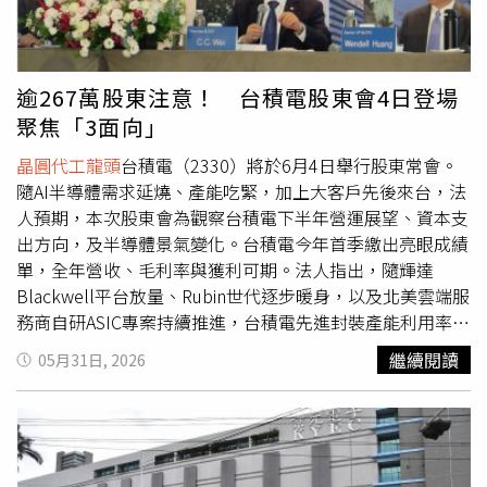
拉貨外，隨著大客戶先進封裝產能擴充，對微污染防治的要
求也逐步向先進製程標準靠攏，進一步催化濾網升級與替換
需求；未來，隨著「潔淨空氣訂閱制（CaaS）」模式的訂
單於下半年起加速轉換為實質營收，高毛利的再生濾網單月
逾267萬股東注意！ 台積電股東會4日登場
貢獻可望持續攀升。
聚焦「3面向」
晶圓代工龍頭
台積電（2330）將於6月4日舉行股東常會。
隨AI半導體需求延燒、產能吃緊，加上大客戶先後來台，法
人預期，本次股東會為觀察台積電下半年營運展望、資本支
出方向，及半導體景氣變化。台積電今年首季繳出亮眼成績
單，全年營收、毛利率與獲利可期。法人指出，隨輝達
Blackwell平台放量、Rubin世代逐步暖身，以及北美雲端服
務商自研ASIC專案持續推進，台積電先進封裝產能利用率有
望維持高檔。營運展望外，隨台積電股價創高，台積電股東
繼續閱讀
05月31日, 2026
總人數已突破267萬戶，外界預期今年度股東會出席人數可
望同步增加。今年度股東會議案有六個報告案，包含去年年
報、審計暨風險委員會查核報告、盈餘分派、董事酬勞給
付、去年度員工酬勞（分紅）分派、公司募集無擔保普通公
司債。市場近期熱議台積電砍員工分紅傳聞，預料將再成話