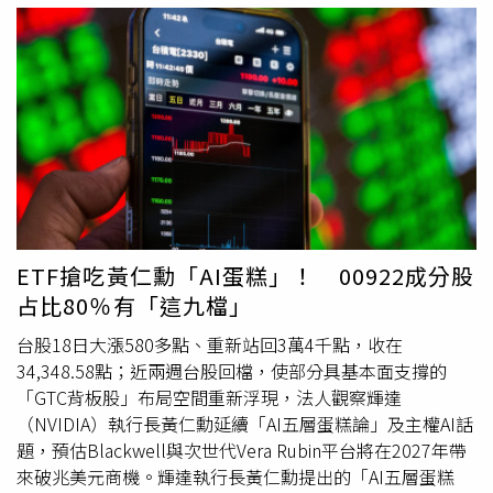
灣強棒（00982A）、群益半導體收益（00927）等9檔都有
百億以上的增額。 群益基金經理人陳沅易表示，中長線佈
局策略應著重公司長期發展優勢，可優先佈局半導體先進製
程、半導體材料、通訊等族群，以及AI應用以及提高生產力
族群。 台股除了外資籌碼，主動式ETF也成為散戶投入科技
類股的敲門磚，CTWANT進一步盤整今年以來規模增加前十
強的台股ETF的成分股，高度集中科技廠，除了台積電，聚
焦在市值前200大龍頭、半導體上下游、A 伺服器供應鏈與
高階廠務工程等。 成分股中，包括成熟製程
晶圓代工龍頭
聯電（2303）；全球先進封測巨頭日月光投控（3711）；
台灣IC設計龍頭聯發科（2454）；高階AI ASIC（客製化晶
ETF搶吃黃仁勳「AI蛋糕」！ 00922成分股
片）設計廠世芯-KY（3661）。以及華邦電（2344）、旺宏
占比80％有「這九檔」
（2337）記憶體半導體；京元電子（2449）半導體高階測
試大廠；群聯（8299）NAND 快閃記憶體Flash 控制晶片大
台股18日大漲580多點、重新站回3萬4千點，收在
廠。 還包含大量純半導體設備、IC 設計、探針卡廠，例如
34,348.58點；近兩週台股回檔，使部分具基本面支撐的
信驊、旺矽、穎崴、創意等；以及散熱廠奇鋐、CCL 廠台光
「GTC背板股」布局空間重新浮現，法人觀察輝達
電、電源與液冷的台達電、網通交換器的智邦、高階 PCB
（NVIDIA）執行長黃仁勳延續「AI五層蛋糕論」及主權AI話
廠，像是欣興、金像電等。 此外，欣銓（3264）半導體晶
題，預估Blackwell與次世代Vera Rubin平台將在2027年帶
圓測試大廠，也是多檔ETF持股較高比重；AI 伺服器與零組
來破兆美元商機。輝達執行長黃仁勳提出的「AI五層蛋糕