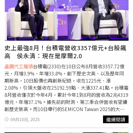
39.13點，漲幅0.58％，收報6,753.72點；科技股為主的那
斯達克指數大漲255.02點、漲幅1.12％，收在23,043.38
點；費城半導體指數漲勢最強，勁揚225.44點、漲幅達
3.4％，收在6,860.2點。
史上最強8月！台積電營收3357億元+台股飆
高 侯永清：現在是摩爾2.0
晶圓代工龍頭
台積電(2330)在10日公布8月營收3357.72億
元，月增3.9%、年增33.8%，創下歷史次高、以及歷年同
期新高，10日股價也再創新紀錄，收在1225元、漲
2.08%，引領大盤收在25192.59點、大漲337.41點。台積電
8月營收僅次於今年4月，累計今年1到8月的營收為2兆4319
億元，年增37.1%。據先前的財測，第三季合併營收有望續
創歷史新高。而10日舉行的SEMICON Taiwan 2025的大師
論壇，台灣半導體產業協會理事長、台積電資深副總經理暨
繼續閱讀
09月10日, 2025
副共同營運長侯永清說，最近很多人說摩爾定律不管用了，
但過去20年是著重在技術面，摩爾定律的確在放緩，但最近