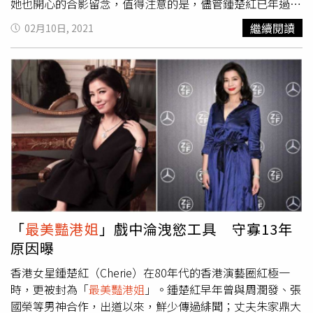
她也開心的合影留念，值得注意的是，儘管鍾楚紅已年過半
百，臉蛋卻仍像當年一樣甜美，也依然保持不俗氣質，雖然
繼續閱讀
02月10日, 2021
出現了些許皺紋，不過皮膚保養得宜，整個人看起來神采奕
奕，散發出不同於以往的獨特女人味。（圖／翻攝自微博／
鍾楚紅Cherie）回顧鍾楚紅的演藝之路，她於1979年參選香
港小姐出道，正當外界看好鍾楚紅能奪冠時，卻因為她不會
穿高跟鞋，最後只獲得第4名；不過之後受到電影公司賞
識，演出名導杜琪峯的處女作《碧水寒山奪命金》，1984
年鍾楚紅憑《男與女》首次獲得香港電影金像獎最佳女主角
提名，劇中飾演迫於生計淪為眾男洩慾的工具，激情床戲至
今仍讓人印象深刻。（圖／翻攝自IG／
cheriecheung_love）鍾楚紅於1987年與周潤發合演《秋天
的童話》，再度獲得金像獎最佳女主角提名，可惜仍未能獲
獎，不過該部戲也讓她獲得亞太影展最佳女主角殊榮，演藝
「
最美豔港姐
」戲中淪洩慾工具 守寡13年
實力備受肯定。據悉，當時香港演藝圈曾流傳一句話，「再
原因曝
發，發不過周潤發；再紅，紅不過鍾楚紅」，而鍾楚紅和林
青霞、張曼玉、梅艷芳在80年代並稱為「霞玉芳紅」，是香
香港女星鍾楚紅（Cherie）在80年代的香港演藝圈紅極一
港四大夢中情人。後來鍾楚紅因拍攝工作認識了香港廣告才
時，更被封為「
最美豔港姐
」。鍾楚紅早年曾與周潤發、張
子朱家鼎，2人在1991年結婚，此後她就逐漸淡出演藝圈，
國榮等男神合作，出道以來，鮮少傳過緋聞；丈夫朱家鼎大