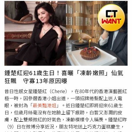
鍾楚紅迎61歲生日！喜曬「凍齡嫩照」仙氣
狂飄 守寡13年原因曝
昔日性感女星鍾楚紅（Cherie），在80年代的香港演藝圈紅
極一時，因參選香港小姐出道，一頭招牌捲髮配上迷人電
眼，被封為「
最美豔港姐
」。近日鍾楚紅即將迎來61歲生
日，但歲月絲毫沒有在她臉上留下痕跡，白皙又澎潤的皮
膚，配上雙頰微紅的好氣色，凍齡模樣令人稱羨。鍾楚紅昨
（9）日在微博分享近況，朋友特地送上巧克力蛋糕慶生，