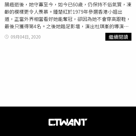
專心在家庭生活上，可惜甜蜜婚姻只維持16年，朱家鼎因罹
腸癌逝後，她守寡至今，如今已60歲，仍保持不俗氣質，凍
患大腸癌，不幸於2007年8月24日病逝；而鍾楚紅為了一圓
齡的模樣更令人羨慕。鍾楚紅於1979年參選香港小姐出
亡夫遺願，2年後受洗成為天主教徒，她也表明此生不會再
道，正當外界相當看好她能奪冠，卻因為她不會穿高跟鞋，
婚，因為朱家鼎已經給了她足夠的愛，鍾楚紅守寡至今，仍
最後只獲得第4名。之後她踏足影壇，演出杜琪峯的導演處
維持單身。
女作《碧水寒山奪命金》；1984年，她憑《男與女》首次
繼續閱讀
09月04日, 2020
獲得香港電影金像獎最佳女主角提名，劇中飾演迫於生計淪
為眾男洩慾工具的女主角，激情床戲，至今仍讓人印象深
刻。（圖／翻攝自IG／cheriecheung_love）（圖／翻攝自
微博／鍾楚紅Cherie）鍾楚紅於1987年與周潤發合演《秋天
的童話》再度獲得金像獎最佳女主角提名，可惜仍未能獲
獎；不過此部戲，讓她獲得亞太影展影后殊榮。據悉，當時
香港演藝圈流傳一句話，「再發，發不過周潤發；再紅，紅
不過鍾楚紅。」而她的感情世界也是大家的焦點，鍾楚紅於
1991年嫁給香港廣告才子朱家鼎，淡出演藝圈。但甜蜜婚
姻只維持16年，她的丈夫朱家鼎2007年8月24日因大腸癌病
逝。鍾楚紅為了圓亡夫遺願，2年後受洗成為天主教徒，守
寡至今仍維持單身。