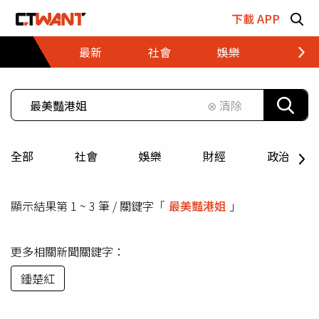
跳至主要內容區塊
下載 APP
最新
社會
娛樂
財經
⊗ 清除
全部
社會
娛樂
財經
政治
顯示結果第 1 ~ 3 筆 / 關鍵字「
最美豔港姐
」
更多相關新聞關鍵字：
鍾楚紅