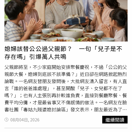
說，父親的公司就在那一帶；我以前也曾到鶯歌參觀過陶藝
窯場。最重要的是，我一直都很喜歡美術館，所以很
期待
這
次能和家人一起去看看。」提及台灣，一青窈更有滿滿感
謝。今年熊本地震發生後，來自台灣的關心讓她十分感動，
她說：「這次熊本地震發生後，也再次感受到大家給予我們
滿滿的關心與愛，真的非常謝謝你們。這一次就讓我用歌聲
回報大家的心意吧。Love you all！很
期待
和大家見面。」
媳婦該替公公過父親節？ 一句「兒子是不
存在嗎」引爆萬人共鳴
父親節將至，不少家庭開始安排聚餐慶祝，不過「公公的父
親節大餐，媳婦到底該不該準備？」近日卻在網路掀起熱烈
論戰。一名網友替朋友發問後，大批網友湧入留言，有人直
言「誰的爸爸誰處理」，甚至開酸「兒子、女兒都不在了
嗎？」；也有人主張別再計較誰負責，直接到餐廳聚餐、餐
費平均分攤，才是最省事又不傷感情的做法。一名網友在臉
書社團「毒姑九賤婆媳討論區」發文表示，朋友最近為了父
親節聚餐感到困擾，因此代為詢問：「公公的父親節大餐，
繼續閱讀
08月04日, 2026
是媳婦應該準備的嗎？到底該由誰負責？」她也特別強調，
這並非自己的遭遇，而是替朋友了解大家的看法。貼文曝光