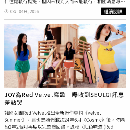
婦。」也有人認為，若長輩沒有明確要求，媳婦不必主動把
仁住處執行拘提，但因未找到人而未能執行，相關消息曝光
所有事情攬在身上，否則久而久之，容易變成被默認的固定
後，引發外界議論，甚至出現「吳乃仁是否落跑」的質疑。
繼續閱讀
08月04日, 2026
責任。不過，也有另一派網友認為，家庭聚會不必凡事分得
直到6月11日，吳乃仁自行到案，並遭法院裁定管收。法院
太清楚，有人分享，自家確實會由媳婦協助下廚或籌辦，也
表示，吳乃仁因罹患疾病、生活無法自理，平時居住於子女
有人選擇直接刷老公的卡帶全家到餐廳吃飯，既不用準備一
住處並由家人照顧，因此未能依通知到庭，也有意願與債權
桌菜，也能顧及長輩感受。更多人則建議，最簡單的方式就
人協商清償債務。法院裁定內容則提及，吳乃仁主張自己患
是全家一起出錢到外面聚餐，由兄弟姊妹共同分攤餐費，禮
有嚴重帕金森氏症。吳乃仁前往店家購物，遭質疑在法院稱
物與紅包各自準備，不但省去採買、備料、下廚與收拾的麻
「找不到人」期間仍正常外出活動。（圖／ftnn 鋒燦提供）
煩，也能避免因為「誰該做比較多」而引發家庭摩擦。有網
不過，FTNN鋒燦報導指出，有民眾於6月8日下午目擊吳乃
友表示，「都什麼年代了，直接訂餐廳最快」、「一起出錢
仁搭乘轎車前往台北市安和路一家健身房，停留約兩小時後
讓餐廳準備，所有人都輕鬆」、「兄弟姊妹餐費公開平分，
離開，返家途中還購買冰品。該健身房為其子吳怡翰與友人
禮物各送各的最公平」，認為父親節的重點應該是陪伴與團
共同經營。目擊者因此質疑，在法院表示拘提未果期間，吳
聚，而不是讓某一個人獨自承擔所有工作。心理師陳彥琪曾
乃仁仍公開外出活動，司法機關是否確實無法掌握其行蹤。
指出，媳婦在夫家遇到類似問題時，丈夫應主動扮演「神隊
此外，吳乃仁遭管收約12天後，台糖於6月22日撤回管收聲
JOY為Red Velvet寫歌 曝收到SEULGI訊息
友」與溝通橋梁，先了解父母真正
期待
的是陪伴、聚餐還是
請，理由為雙方已就債務達成協商，因此法院解除管收。報
差點哭
儀式感，再把需求轉化成夫妻雙方都能接受的做法，與家人
導引述爆料民眾質疑，台糖身為國營事業，在追討鉅額債權
協調，而不是把壓力全丟給妻子。她也建議，夫妻應先私下
過程中是否過於寬鬆，相關處理方式是否符合社會
期待
，值
韓國女團Red Velvet推出全新迷你專輯《Velvet
討論彼此能負擔的時間、金錢與分工，再由丈夫向原生家庭
得進一步向外界說明。
Summer》，這也是她們繼2024年6月《Cosmic》後，時隔
說明立場。只要責任清楚、彼此尊重，即使只是簡單吃頓
約2年2個月再度以完整體回歸。憑藉〈紅色味道 (Red