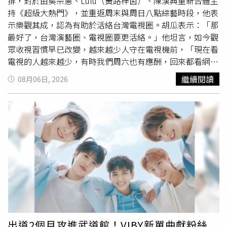
傳出將主持節目類頒獎典禮。對此，承辦單位三立電視回應
排，對於由吳宗憲、Lulu（黃路梓茵）、陳漢典重新合體主
便升格祖母女性的人生故事，以及天木純分享的青春與感情
表示：「主持人名單將於正式記者會統一公布，敬請耐心等
持《超級大熱門》，並重返周末與周日八點綜藝時段，他表
經歷，《愛的鬣狗 Season 6》呈現不同女性在人生各個階
候。」
示樂觀其成，認為有助於活絡台灣電視圈。胡瓜表示：「那
段面臨家庭、婚姻、背叛、疾病及感情挫折時的選擇，也讓
最好了，台灣演藝圈、電視圈要更活絡。」他坦言，如今觀
觀眾看見，即使遭逢逆境，仍有機會重新站起來，迎向屬於
眾收視習慣早已改變，越來越少人守在電視機前，「現在看
自己的新人生。《愛的鬣狗 Season 6》聚焦「30多歲當阿
電視的人越來越少，有時我們周六也有應酬，回來都看網
嬤」話題，兩名受訪女性的人生故事掀起討論。（圖／翻攝
路，現在不是農業時代，不會守著看電視。」他認為，無論
繼續閱讀
08月06日, 2026
自X，@oricon_haishin）
是誰投入製作綜藝節目，都是對產業的正向刺激，「所以任
何人從事這個工作，電視圈才會活絡」。由吳宗憲、Lulu與
陳漢典組成的綜藝黃金鐵三角主持的《超級大熱門》，今日
首度進棚錄製。三人過去憑藉絕佳默契創下亮眼收視，並多
次獲得金鐘獎肯定，如今在觀眾
期待
下再度合體，不僅象徵
經典組合回歸，也將全面升級打造跨世代的大型週末綜藝節
目。吳宗憲、Lulu與陳漢典組成的綜藝黃金鐵三角主持的
《超級大熱門》，今日首度進棚錄製。（圖／三立提供）首
集節目將以「最強笑星」為主題，集結綜藝笑星、模仿高手
及重量級藝人同台較勁，透過經典遊戲、時事話題與大型歌
舞秀，重現台灣綜藝節目的熱鬧氛圍。節目另一大單元「超
級巨星秀」則將依不同主題打造專屬舞台，邀請跨世代、跨
出道2個月攻進武道館！VIBY新單曲獻粉絲