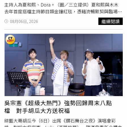
三甚至直接闖進家中，當面要求她離婚，表示希望能與丈夫
主持人為夏和熙、Dora。（圖／三立提供）夏和熙與木木
交往，讓她瞬間跌入人生谷底。婚姻失敗並未擊倒
去年首度搭檔主持節目類金鐘紅毯，憑藉流暢默契與臨場反
SAKIKO，她選擇重新振作，靠著努力創業闖出一片天，事
應獲得網友一致好評。今年兩人雖未再同台，但各自攜手主
繼續閱讀
08月06日, 2026
業高峰時年營業額一度達5000萬日圓（約新台幣1070萬
持經驗豐富的Dora謝雨芝，以及出道12年、對戲劇圈相當
元）。然而，命運再次給她考驗，41歲時被診斷罹患肛門管
熟悉的演員石知田，也讓典禮增添不少看點。其中，木木將
癌。歷經漫長治療及化療後，她終於在家人的陪伴下戰勝病
首度挑戰戲劇類金鐘紅毯主持。她過去兩度主持金鐘紅毯皆
魔，也讓她更加珍惜如今與家人相聚的每一天。除了兩位女
為節目類，今年跨足戲劇類，坦言心情比以往更加緊張。木
性分享人生故事外，本集節目還邀請女星加藤夏希及寫真女
木表示，自己平時就是重度追劇觀眾，想到即將見到許多仰
星天木純擔任來賓。天木純公開14歲時的辣妹舊照，與現在
慕已久的演員，既興奮又有壓力，「之前也有訪問過幾位演
清新形象形成強烈對比，讓主持群直呼幾乎認不出來。天木
員，覺得他們本身氣場都很強、很有魅力，希望自己在服務
純坦言，學生時期個性十分叛逆，不但曾在課堂上干擾老師
大家的時候，可以讓他們放鬆，讓現場氣氛好玩，同時也保
上課，還會直接對不喜歡的老師大喊「吵死了」，直到為了
有他們原本的氣場」。一直懷抱演員夢的木木，過去曾參演
考進姊姊就讀的高中，提高在校成績與評價，才決定告別辣
戲劇《做工的人》及電影《進行曲》。她也笑說，這次主持
妹生活，重新調整自己的人生方向。她也分享一段感情創
金鐘戲劇類紅毯，可說是距離眾多導演、演員與劇組最近的
傷，表示曾遇到一位讓自己認真考慮步入婚姻的男子，沒想
一次，「希望這次能讓影視人記住我，如果有機會的話，也
吳宗憲《超級大熱門》強勢回歸周末八點
到算命師提醒「這個男人一定有問題」，隔天她當面追問，
期待
未來能有合作機會。」此外，外界也關注本屆金鐘典禮
檔 對手胡瓜大方送祝福
對方竟坦承早已結婚，讓她意外成為第三者。雖然她嘴上故
主持人名單。近日盛傳日前才升格當媽的陳庭妮將擔任戲劇
作鎮定回應「我就知道」，最後仍忍不住一邊吃著海鮮、一
類頒獎典禮主持人，而今年初與Lulu完成婚禮的陳漢典，則
綜藝大哥胡瓜今（6日）出席《鑽石舞台之夜》演唱會彩
邊喝著啤酒痛哭，為這段感情畫下遺憾句點。透過兩位36歲