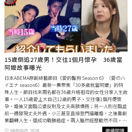
到：「片中有許多帥氣的動作場面，希望大家一定要多看幾
步，因此才會積極協助；也有人指出，履歷涉及個人隱私及
次！」除了高橋文哉、高橋恭平等人所屬的Z隊外，由K、
職涯規劃，即使出發點是善意，仍應尊重當事人的決定，避
綱啓永、樋口幸平組成的勁敵V隊，也是討論度極高的角色
免讓原本的關心成了另一種壓力。
群，三人分別飾演天才前鋒凪誠士郎、御影玲王與劍城斬
鐵，不論外型、氣場、體態，甚至角色之間相輔相成的默
契，都獲得觀眾盛讚「像是從漫畫裡走出來」。樋口幸平透
露他與K、綱啓永在拍攝時刻意塑造V隊「壓倒性的強大
感」，希望一登場就能帶給潔世一所屬Z隊「令人不舒服的
高度壓迫」氣場，也讓 K 詮釋的凪誠士郎更添神祕魅力。綱
15歲倒追27歲男！交往1個月懷孕 36歲當
啓永則表示自己是最後一位進組的演員，還收到樋口幸平傳
阿嬤故事曝光
訊炫耀：「這裡超好玩啦！」讓他笑喊：「那是我人生第一
日本ABEMA原創綜藝節目《愛的鬣狗 Season 6》（愛のハ
次對朋友產生最高規格的嫉妒！」片商重磅邀請《藍色監
イエナ season6）最新一集聚焦「30多歲就當阿嬤」的特
獄》男主角高橋文哉及累積打造超過 1000 億日圓票房作品
殊人生，節目找來兩名都在36歲升格祖母的女性分享人生故
的 CREDEUS 代表兼金牌製片松橋真三一同訪台宣傳，5 場
事。一人15歲愛上大自己12歲的男子，交往僅1個月便懷
影人見面會除了能與高橋文哉近距離交流 30 分鐘外，福利
孕，婚後又面臨公婆反對及丈夫高額債務；另一人則在臨盆
包含粉絲 Q&A 提問抽選、全場大合照，每場還將抽出 3 名
前一週發現丈夫外遇，小三甚至直接登門逼離婚，之後靠創
幸運粉絲獲得高橋文哉親筆簽名海報，每份影人場套票皆附
業翻轉人生，還成功戰勝癌症。兩人雖然經歷截然不同，卻
活動紀念票卡、首週特典海報、潔世一A3海報套組（共3
都在跌跌撞撞中走出屬於自己的幸福人生，也成為節目最受
張）限定好禮。
繼續閱讀
08月06日, 2026