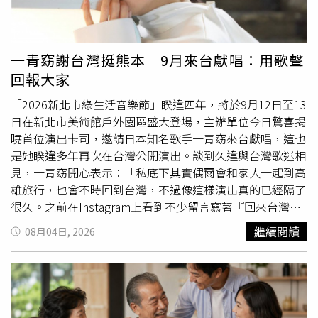
才介入，而應建立較具預防性的支持措施，降低照顧壓力持
功能改善、降低類固醇的使用，避免惡化及延長進入氣喘重
續累積所帶來的風險。民團：失智症具隱性障礙特性 盼保
症期。此外，該藥物更具備高安全性，無明顯副作用及抗藥
障平等參與權利中華民國身心障礙聯盟洪心平秘書長表示，
性。
失智症屬於不易被察覺的隱性障礙，隨著高齡化加劇，人數
一青窈謝台灣挺熊本 9月來台獻唱：用歌聲
將持續快速增加。聯盟
期待
透過《失智症基本法》，保障失
回報大家
智者的平等參與、支持性決策及社會融入，打造兼顧人權、
尊嚴與安全的共生社會。不只醫療長照 也涉及生活中的各
「2026新北市綠生活音樂節」睽違四年，將於9月12日至13
項權益徐文俊強調，《失智症基本法》不是只為已確診者而
日在新北市美術館戶外園區盛大登場，主辦單位今日驚喜揭
制定，更攸關每個家庭能否及早發現、及時獲得醫療與照顧
曉首位演出卡司，邀請日本知名歌手一青窈來台獻唱，這也
資源；也關係到失智者在金融、職場、交通及司法等不同場
是她睽違多年再次在台灣公開演出。談到久違與台灣歌迷相
域，是否仍能受到平等對待，並享有應有的權利與尊嚴。因
見，一青窈開心表示：「私底下其實偶爾會和家人一起到高
此，台灣失智症協會主張透過《失智症基本法》，建立跨部
雄旅行，也會不時回到台灣，不過像這樣演出真的已經隔了
會協調與制度支持，讓失智者及其家庭在不同人生階段都能
很久。之前在Instagram上看到不少留言寫著『回來台灣唱
獲得較完整的保障。【延伸閱讀】下廚做飯與失智症風險降
歌吧！』，所以這次終於能和大家見面，真的非常開心。」
繼續閱讀
08月04日, 2026
低有關？專家：烹飪過程眉角多 助大腦保持靈活女性失智
除了
期待
演出，她也透露此行最想造訪的地方，是位於迪化
症盛行率比男性高！醫揭4可能原因 更年期後應警惕
街、由亞洲名廚江振誠創立的「台灣味譜實驗所」，她說：
https://www.healthnews.com.tw/readnews.php?
「我很想親眼看看融合台灣傳統路邊攤文化概念打造的
id=69325
『Dining Box』。」演出地點選在新北市美術館戶外園區，
也讓熱愛藝術的一青窈充滿
期待
。她分享：「九份自不用