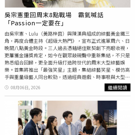
透過這首歌曲，一同享受VIBY打造的世界。」VIBY於今年6
月24日以首張單曲《Miracle : The First Light》正式出道，
吳宗憲重回周末8點戰場 霸氣喊話
Pre-Debut歌曲〈墜入情網〉Music Video更突破1,000萬次
「Passion一定要在」
觀看。出道短短兩個月後，便將於8月31日登上日本武道館
舉辦《VIBY LAND》出道SHOWCASE。隨著新曲
由吳宗憲、Lulu（黃路梓茵）與陳漢典組成的綜藝黃金鐵三
〈Gotcha〉正式發行，也讓外界更加
期待
VIBY接下來的發
角，再度合體主持《超級大熱門》，宣布正式進軍周六、日
展。
晚間八點黃金時段。三人過去憑藉絕佳默契創下亮眼收視，
更屢獲金鐘獎肯定，如今在觀眾敲碗聲中重新集結，不只是
熟悉組合回歸，更全面升級打造跨世代的周末大型綜藝娛
樂。首集將推出「最強笑星」主題，集結綜藝笑星、模仿高
手與重量級藝人同台較勁，透過經典遊戲、時事哏與大型歌
舞秀炒熱全場，不僅重現台灣綜藝最歡樂的黃金年代，也要
繼續閱讀
08月06日, 2026
用全新節奏讓觀眾從第一分鐘笑到最後一刻。節目另一大亮
點「超級巨星秀」，則將以不同主題打造專屬舞台，邀請跨
世代、跨領域藝人帶來限定演出，從經典金曲到流行舞蹈、
從懷舊秀場到最新潮流，讓每一集都充滿驚喜，也讓觀眾重
新感受大型綜藝節目的氣勢與魅力。吳宗憲霸氣表示，不論
主持多少節目，都要把每一次當成人生第一次接觸這個行
業，「Passion一定要在！」他更送上招牌八字箴言：「靈