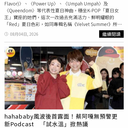
飯，也能達到過節心意，避免原本為了慶祝父親節的聚會，
Flavor)〉、〈Power Up〉、〈Umpah Umpah〉及
最後反而變成婆媳或夫妻衝突。
〈Queendom〉等代表性夏日神曲，穩坐K-POP「夏日女
王」寶座的她們，這次一改過去充滿活力、鮮明耀眼的
「Red」夏日色彩，如同專輯名稱《Velvet Summer》所象
徵，將慵懶、成熟且充滿魅力的「Velvet」感性融入夏日氛
繼續閱讀
08月04日, 2026
圍，展現有別於以往的全新夏日音樂風格。對於此次睽違約
2年2個月的完整體回歸，Red Velvet成員們首先向一路耐心
等待的粉絲ReVeluv表達感謝，並表示，睽違許久再次以完
整體準備專輯與舞台，心中充滿感動與
期待
。SEULGI也提
到，歷經各自的個人活動後，成員們都累積了更多經驗與實
力，希望將更加成熟的Red Velvet色彩融入新專輯。YERI則
表示，希望《Velvet Summer》能成為送給粉絲的一份禮
物，陪伴大家度過炎熱夏天，也回應一路以來的支持與等
待。談到新專輯，WENDY分享，夏天除了熱情奔放的一
面，也有適合放慢步調、悠閒享受時光的時刻，因此
《Velvet Summer》與主打歌〈Surfin' Boy〉便以慵懶且成
熟的夏日感性為主軸，希望透過這張作品，自然展現Red
hahababy風波後首露面！蔡阿嘎無預警更
Velvet更加成熟且多元的音樂魅力。特別的是，此次主打歌
新Podcast 「試水溫」掀熱議
〈Surfin' Boy〉由成員JOY親自包辦作詞。JOY表示，透過