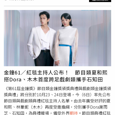
矚目的焦點。NARU分享自己15歲時愛上大12歲丈夫，交往
僅1個月便懷孕，36歲升格當阿嬤。（圖／翻攝自X，
@ABEMA）節目中，育有3名子女的藝人小森純前往廣島縣
採訪36歲的NARU。她回憶，自己15歲時對當時27歲的丈夫
一見鍾情，並主動展開猛烈追求，兩人正式交往僅短短1個
月，她便懷上第一胎。這段往事讓小森純忍不住驚呼：「這
真的太危險了吧！」主持群也對兩人感情發展速度感到不可
思議。然而，這段婚姻從一開始就充滿考驗。NARU表示，
不僅丈夫父母反對兩人交往與結婚，婚後她更得知丈夫背負
高達600萬日圓債務（約新台幣128萬元），夫妻一度為生
活苦撐。所幸兩人一路攜手走過難關，如今共育有4名子
女，20歲的長女日前也迎來第一個孩子，讓她在36歲正式
金鐘61／紅毯主持人公布！ 節目類夏和熙
升格阿嬤。一家人如今相處融洽、笑聲不斷，幸福模樣也獲
搭Dora、木木首度跨足戲劇類攜手石知田
得棚內來賓一致稱讚。NARU分享自己15歲時愛上大12歲丈
夫，交往僅1個月便懷孕，36歲升格當阿嬤。（圖／翻攝自
《第61屆金鐘獎》節目類金鐘獎頒獎典禮與戲劇類金鐘獎頒
X，@ABEMA）另一位同樣36歲就當上阿嬤的受訪者，是來
獎典禮」將分別於10月23、24日登場，今（6日）率先公布
自長野縣、現年45歲的SAKIKO。她透露，自己18歲就懷
節目類與戲劇類典禮紅毯主持人名單。由去年廣受好評的夏
孕，但原本
期待
迎接新生命時，卻在人生最幸福的時刻遭逢
和熙、林葦妮（木木）再度受邀擔綱，分別攜手Dora謝雨
重大打擊。就在第一胎預產期前一週，她發現丈夫外遇，小
芝、石知田，為典禮暖場，備受外界
期待
。節目類典禮紅毯