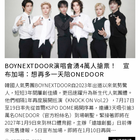
資能力、現金流，以及能否承受市場波動。房貸 2%、ETF
賺 6% 真的穩賺？專家揭「隱形雙殺」這也是短影音最常引
用的一套公式。假設房貸利率只有2%，ETF長期平均報酬
率約6%，如果不提前還房貸，而把資金投入ETF，每年理
論上就多出約4%的報酬。徐佳馨表示，從數學上看，這個
邏輯沒有錯，但真正的問題在於，房貸利率是確定成本，
ETF報酬卻是不確定收益。她指出，ETF價格每天都會波
動，市場可能上漲，也可能大跌，「你可能賺到利差，但也
可能先賠掉本金。」因此，是否保留房貸、拿資金投資，關
BOYNEXTDOOR演唱會湧4萬人搶票！ 宣
鍵不在於公式，而是投資人有沒有能力創造高於房貸成本的
布加場：想再多一天陪ONEDOOR
報酬。「如果沒有更好的資金用途，那就乖乖還房貸。」徐
佳馨直言。房貸欠愈久愈划算？先問你自己：股災來時你撐
韓國人氣男團BOYNEXTDOOR自2023年出道以來氣勢驚
得過嗎？黃舒衛指出，目前一般房貸多採本息平均攤還，每
人，短短3年間屢創佳績，更迅速躍升為新生代人氣團體。
月金額固定，方便家庭規劃支出。但許多人忽略的是，本息
他們相隔1年再度展開巡演《KNOCK ON Vol.2》，7月17日
平均攤還初期，月付金大部分都在支付利息，本金下降速度
至19日率先從首爾KSPO DOME揭開序幕，連續3天吸引逾3
相對較慢。如果再刻意拉長貸款年限或使用寬限期，雖然每
萬名ONEDOOR（官方粉絲名）到場朝聖，緊接著即將在
月負擔降低，總利息卻可能增加。更重要的是，若投資市場
2027年1月9日來到林口體育館，主辦「遠雄創藝」日前傳
突然反轉，房貸仍必須照常繳納。徐佳馨提醒，如果碰到長
來完售捷報，5日宣布加場，即將在1月10日再與
期空頭市場，可能同時面臨投資部位縮水、房貸持續支出的
ONEDOOR見面。BOYNEXTDOOR巡演《KNOCK ON