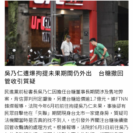
後，隨即引發大量留言。多數網友認為，父親節原本就是子
女向父親表達心意的日子，若公公有妻子、兒子與女兒，理
應由親生子女協調處理，不該理所當然把備餐、送禮或安排
聚會的責任推給媳婦。不少人直接留言表示，「誰的爸爸誰
準備，這還需要問嗎」、「公公有老婆、有兒子、有女兒，
為什麼要找媳婦」、「兒子還在就讓兒子處理」、「到底媳
婦還要被要求做多少事情」、「媳婦是嫁給老公，又不是嫁
給公公」、「是父親節，又不是公公節」。也有網友語氣更
為直接，反問「兒女都不在了嗎」、「公公的親生小孩都不
能準備嗎」、「如果兒女都真的沒辦法，再請媳婦幫忙也就
吳乃仁遭爆拘提未果期間仍外出 台糖撤回
算了」，還有人諷刺表示：「有些人到底是想找媳婦一起過
管收引質疑
節，還是想跟媳婦有過節？」另有不少人指出，媳婦自己也
有父親需要陪伴，不能每逢夫家節日就被視為理所當然的主
民進黨前秘書長吳乃仁因擔任台糖董事長期間涉及售地弊
要執行者。有人表示，「為什麼很少看到要求女婿替岳父準
案，背信罪判刑定讞後，另遭台糖追償逾1.7億元。據FTNN
備父親節大餐」、「媳婦也有自己的爸爸要顧」、「夫家的
鋒燦報導，法院今年6月初前往拘提吳乃仁未果，事後卻有
事應該由老公出面協調」、「財產繼承沒有媳婦的份，過節
民眾目擊他在「失聯」期間現身台北市一家健身房，質疑司
做事卻第一個想到媳婦，真的很奇怪」。留言區也出現不少
法機關當時是否真的找不到人，也引發外界關注台糖後續撤
「不介入派」，有人笑說：「我都直接裝死，因為我是媳
回管收聲請的處理方式。根據報導，法院於6月3日前往吳乃