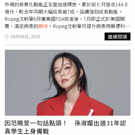
民幣50元（約新台幣210元）計算，第一晚兩人、第二晚一
市場的商業化動能正全面加速釋放。累計前七月營收144.8
人，共收取人民幣150元（約新台幣630元）。王姓男子質
億元，較去年同期大幅成長逾7成，延續強勁成長動能。
疑，車輛、油錢及停車費皆自行負擔，飯店卻另外收取住宿
Ropeg注射筆6月獲美國FDA核准後，7月即正式於美國開
費，讓他直呼難以接受。（圖／翻攝自錢江晚報）王先生表
賣，滿足病患的
期待
。Ropeg注射筆可提升病患用藥便利性
示，自己當場完全無法理解，「車是我們自己的、油是我們
與治療體驗，預期將吸引更多新病人採用，並提升患者持續
繼續閱讀
08月06日, 2026
加的、停車費也照付，怎麼睡自己的車還要付住宿費？」他
治療意願，進一步擴大市場滲透率並挹注產品成長動能。新
認為這筆費用毫無依據，也從未聽過有飯店會向未入住客
適應症方面，藥華藥已在全球多國完成Ropeg用於原發性血
房、僅睡在自己車上的旅客收費。更令他不滿的是，當他要
小板過多症（ET）之藥證申請。其中，美國FDA審查完成目
求飯店開立正式發票時，業者一度拒絕，直到警方到場協調
標日期（PDUFA Date）為2026年8月30日。公司已積極進
後才同意開立，但發票上的項目竟仍標示為「車上住宿
行商業化布局，並將於下週在芝加哥舉辦行銷大會，確保藥
費」，讓他與同行友人更加無法接受。王先生坦言，自己已
證核准後即可快速上市，全面提升Ropeg在美國市場的患者
50多歲，還是第一次遇到如此離譜的收費方式，因此在離開
覆蓋率。日本市場方面，日本厚生勞動省藥事審議專家會議
飯店後向12315消費者申訴專線提出檢舉，希望相關單位介
已於7月通過擴大Ropeg適應症至治療所有ET病患，Ropeg
入調查，也讓事件逐漸受到外界關注。事件曝光後，當地媒
有望提前於8月中獲日本ET藥證。至於中國及韓國審查程
體也向伊美臻選酒店查證，飯店工作人員表示，基於安全考
序，亦同步順利推進中。Ropeg目前已於全球約50個國家建
量，原則上並不允許旅客在車內過夜；至於「車上住宿費」
立真性紅血球增多症（PV）完整商業通路與治療基礎，ET
的收費依據，則稱自己並不清楚，表示當時飯店營運是由值
適應症陸續於全球主要市場獲准後，即可快速導入既有市
因范曉萱一句話點頭！ 孫淑媚出道31年認
班管理人員負責，無法進一步說明。由於王先生已向12315
場。
真學生上身備戰
提出申訴，伊寧市市場監督管理局接獲投訴後也立即介入調