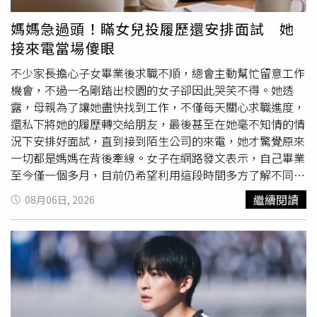
王先生也接受飯店的處理方案，整起消費糾紛至此告一段
AsianDub Foundation的現場演出，興奮表示：「我本身就
落。事件在網路曝光後，也引發不少網友討論，不少人質疑
非常喜歡帶有世界音樂色彩的節奏聲響，Asian Dub
媽媽急過頭！瞞女兒投履歷還安排面試 她
「睡自己的車為何還要付住宿費」、「停車費都已經繳了，
Foundation幾乎集結了我喜歡的所有元素。」此外，今年
接來電當場傻眼
還收住宿費根本說不過去」，也有人認為飯店應優先協助旅
JJA更首度邀請哈薩克創作歌手dudeontheguitar來台，以
客解決住宿問題，而非另設收費名目。隨著市場監管部門介
溫柔空靈的嗓音與詩意創作，帶來融合R&B與Hip-Hop的中
不少家長擔心子女畢業後求職不順，總會主動幫忙留意工作
入並認定收費不合理，涉事飯店也完成退款及賠償，全案最
亞特色聲響，同時匯集海內外逾 80 組卡司，將於北流七大
機會，不過一名剛踏出校園的女子卻因此哭笑不得。她透
終順利落幕。
舞台輪番登場，更搭配「跨夜特別企劃」與「TMC Blvd. 北
露，母親為了讓她盡快找到工作，不僅每天關心求職進度，
流大道」封街派對。活動票券現於ibon售票系統熱賣中。
還私下將她的履歷轉交給朋友，最後甚至在她毫不知情的情
況下安排好面試，直到接到陌生公司的來電，她才驚覺原來
一切都是媽媽在背後牽線。女子在網路發文表示，自己畢業
至今僅一個多月，目前仍希望利用這段時間多方了解不同職
缺，找到真正適合自己的工作，因此並未急著投入職場。然
繼續閱讀
08月06日, 2026
而，在母親眼中，她似乎已經到了必須立刻就業的時候，幾
乎每天都會詢問履歷投遞情況，以及是否有企業通知面試。
她形容，母親如今對任何一通電話都抱著
期待
，只要手機鈴
聲響起，就會立刻關心是不是公司來電。有一次只是外送員
聯絡取餐，母親還誤以為終於等到面試通知，得知真相後難
掩失望神情，也讓她忍不住苦笑。除了口頭關心外，母親更
積極替她蒐集求職資訊，無論是親友介紹的工作、社群平台