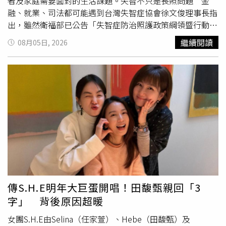
諾將帶來一場不辜負大家
期待
的演出。」距離明年1月見面
者及家庭需要面對的生活課題。失智不只是長照問題 金
件，不是想借就一定借得到，因此即使提前還款，也應保留
還有一段時間，BOYNEXTDOOR也提前向粉絲送上暖心告
融、就業、司法都可能遇到台灣失智症協會徐文俊理事長指
足夠的緊急預備金。專家：真正要看的不是利率，而是現金
白，6人特別附上黑色愛心符號喊話：「希望大家可以盡情
出，雖然衛福部已公告「失智症防治照護政策綱領暨行動方
流綜合兩位專家的看法，「不要提前還房貸」既不是唯一答
跳躍、一起大聲唱歌、一起歡笑，和我們共同創造幸福又難
案3.0」，並納入長照3.0專章，但協會認為，現行模式仍面
繼續閱讀
08月05日, 2026
案，提前還款也不代表不懂理財。如果收入穩定、已備妥緊
忘的回憶。」字句間滿是對粉絲的
期待
，也讓ONEDOOR更
臨兩大核心限制：行政計畫缺乏法源與位階：失智政策需要
急預備金、沒有其他高利率債務，同時具備長期投資能力，
加
期待
明年兩天演出的到來。《BOYNEXTDOOR TOUR
跨部會橫向整合，例如走失預防涉及警政、社政與衛政。現
保留部分低利房貸、把資金投入其他用途，確實可能提高整
‘KNOCK ON Vol.2’ IN TAIPEI》加場門票預計於8月9日
行政策3.0雖已建立跨部會工作項目與管考機制，但其性質
體資金效率。但如果收入波動大、房貸已占家庭支出很高比
下午1點正式於拓元售票系統開賣，門票分為VIP搖滾站區
仍屬行政計畫，尚未形成法律明定的國家義務、權益保障及
例，或市場一跌就容易恐慌賣出，提前償還部分本金，反而
$6980元 （含彩排福利、VIP通行證、抽選親簽海報30
長期制度承諾。長照體系無法單獨承擔失智症的多元課題：
是降低風險、更符合自身財務狀況的選擇。短影音只需要30
名），以及看台座位區$5980元、$5280元、$4980元、
失智症除照顧需求外，也涉及就業、教育、金融安全、司法
秒，就能告訴你「不要太早還房貸」。但專家提醒，真正沒
$3980元、$2980元，售票詳情請洽主辦單位遠雄創藝官方
權益、交通、住宅與公共服務，需要建立跨部會、跨生命歷
有說完的是，房貸考驗的不是數學，而是現金流；投資考驗
臉書、Instagram。
程的治理架構。對此，徐文俊表示，協會主張應儘速完成
的不是報酬率，而是你能不能承受市場波動，並且活著等到
《失智症基本法》立法，藉此建立跨部會協調架構，明定國
下一輪牛市。FQA｜房貸到底要不要提前還？Q1：網路都
家責任、政策涵蓋範圍及定期檢討機制，與現行政策及法制
說房貸不要太早還，這句話對嗎？徐佳馨：要不要提前還房
相互補強。失智症診斷治療持續發展 醫界盼制度同步跟上
貸，關鍵在於自己有沒有能力把資金做更好的運用。如果沒
台灣臨床失智症學會徐榮隆理事長從臨床診斷治療角度表
傳S.H.E明年大巨蛋開唱！田馥甄親回「3
有，就乖乖還房貸。黃舒衛：沒有一體適用的答案，要看市
示，不同病因、病程與階段，需要不同的診斷、治療與支
字」 背後原因超暖
場環境。如果投資市場處於牛市，資金配置在投資上可能較
持。目前已經進入精準診斷、精準治療的時代，但制度建設
有利；但也要考慮未來的還款及轉貸條件。Q2：房貸利率
尚未完全跟上。他認為，未來可進一步補足精準診斷的可近
女團S.H.E由Selina（任家萱）、Hebe（田馥甄）及