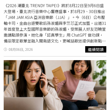
查。承辦人員證實，案件內容與旅客反映情況相符，並要求
《2026 潮臺北 TRENDY TAIPEI》將於8月22日至9月6日盛
飯店正視服務爭議、盡快與消費者協調處理。市場監管部門
大登場，臺北流行音樂中心響應盛事，於8月29、30日推出
指出，這類案件相當少見，也是首次遇到類似情況。即使同
「JAM JAM ASIA 亞洲音樂節（JJA）」。今（6日）公布壓
行旅客沒有入住客房，業者仍應提供必要協助與尊重，而非
軸卡司，金曲台語雙歌后孫淑媚與李竺芯正式加盟，出道31
以其他名目另外收費，因此認為「車上住宿費」的收費方式
年首度登上大型國際音樂節的孫淑媚，受策展人好友范曉萱
並不合理。據了解，8月4日下午，市場監管局先致電王先
邀請點頭參演。她化身「認真學生」用 ChatGPT 做功課，
生，表示將協助處理此案，隨後又再次回訪了解協商進度，
備妥限定歌單並融入閩南語文化，更喊話歌迷提供創新點
希望雙方盡快達成共識。不久後，自稱是飯店負責人的馬姓
子，展現「正港辣台妹」魅力。李竺芯特別集結不同世代的
繼續閱讀
08月06日, 2026
女子主動聯繫王先生，透過電話及通訊軟體向他表達歉意。
優秀演奏家，共同打造全新演出編制，首度帶來全新編曲的
她表示，飯店開業還不到一年，營運經驗不足，事發期間自
演出內容。（圖／北流提供）將於8月30日登台的李竺芯，
己因外出辦事，暫時將飯店交由其他人管理，沒想到因此發
這次特別集結不同世代的優秀演奏家，共同打造全新演出編
生爭議事件，得知後感到十分愧疚，也坦承此次事件屬於管
制，並首度帶來全新編曲的演出內容。她透露，這次歌單將
理疏失。馬女表示，飯店將全面檢討相關作業流程，加強員
橫跨約一千兩百年的時間軸，從一千兩百年前的古文吟唱一
工教育訓練與服務管理，避免類似情況再次發生，希望重新
路延伸至自己的臺語創作，希望藉由不同時代的作品，向來
建立旅客對飯店的信任。經市場監管部門協調及雙方溝通
自亞太各地的音樂人與樂迷分享臺灣文化的深厚底蘊。她笑
後，飯店同意全額退還先前收取的人民幣150元（約新台幣
說：「這次選曲真的很復古，會從很古早以前到現在的台語
630元）「車上住宿費」，並另外賠償人民幣1000元（約新
歌曲做精選回顧，敬請
期待
！」除了準備自己的演出，李竺
台幣4200元），作為旅程受影響及消費體驗不佳的補償，
芯也早已安排好「聽團行程」，最
期待
朝聖英國傳奇樂團