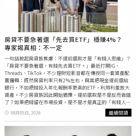
光乍現、神來一筆！」最後不忘拉長音大喊：「《超級大熱
門》R～～HITO！」陳漢典則以一句：「我們還是回來
了！」道出最直接的心情。他感謝一路沒有離開的忠實粉
絲，也笑說，周末就是要越多節目越熱鬧，「我們三個就像
一家人，再次聯手就是要把歡樂帶回來，絕對不會讓大家失
房貸不要急著還「先去買ETF」穩賺4%？
望」。Lulu則表示，這次最
期待
的不是加入所謂的「週末戰
專家揭真相：不一定
場」，而是看見台灣假日綜藝重新熱鬧起來。她說，已經很
久沒有這麼多大型節目在週末接力登場，「很像回到小時
一句話掀起房貸族焦慮：不提前還款才是「有錢人思維」？
候，假日一到，全家人就會守在電視前，等著看大型綜
「房貸不要急著還，有錢先去買ETF。」最近打開IG、
藝。」她認為，只要觀眾再次願意打開電視、享受一家人一
Threads、TikTok，不少理財短影音都在傳授同一套資產配
起看節目的時光，就是最值得開心的事。不過Lulu也點出，
置邏輯：既然房貸利率只有2%左右，與其把現金提前還給
新世代綜藝真正要面對的，不只是電視收視率，還包括短影
銀行，不如把錢投入年化報酬率更高的ETF，利用利差放大
音與社群流量，「兩個小時的節目要好看，每一個片段放到
資產。不少房貸族因此開始猶豫，提前還款是不是反而做錯
網路上也要有話題。」她
期待
《超級大熱門》不只在電視創
了？如果把錢留在市場投資，是不是才是真正的「有錢人思
造歡樂，也能在網路平台持續發酵，讓觀眾打開手機後，還
維」？EBC《韓森說房事》採訪住商不動產企劃研究室執行
繼續閱讀
08月05日, 2026
會一路滑到節目內容。
總監徐佳馨及高力國際業主代表服務部董事黃舒衛，兩人都
提醒，「不要提前還房貸」並不是放諸四海皆準的理財公
式，真正決定結果的，從來不是一個利率，而是借款人的投