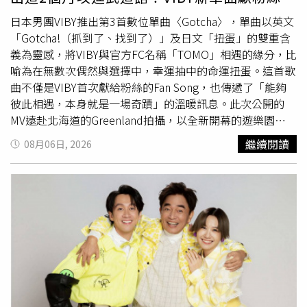
領域藝人帶來限定演出，從經典金曲、流行舞蹈到懷舊秀場
日本男團VIBY推出第3首數位單曲〈Gotcha〉，單曲以英文
與最新潮流，力求每集都帶給觀眾耳目一新的娛樂體驗。
「Gotcha!（抓到了、找到了）」及日文「扭蛋」的雙重含
義為靈感，將VIBY與官方FC名稱「TOMO」相遇的緣分，比
喻為在無數次偶然與選擇中，幸運抽中的命運扭蛋。這首歌
曲不僅是VIBY首次獻給粉絲的Fan Song，也傳遞了「能夠
彼此相遇，本身就是一場奇蹟」的溫暖訊息。此次公開的
MV遠赴北海道的Greenland拍攝，以全新開幕的遊樂園
「VIBY LAND」為故事舞台。VIBY五位成員在開幕活動中接
繼續閱讀
08月06日, 2026
受尋找「TOMO小狗」的任務，並因此與TOMO展開一段命
運般的相遇。成員們在共同經歷各種挑戰後逐漸建立深厚羈
絆，並以「今後也要一直當朋友」的約定作為結尾，呈現出
一支充滿溫暖氛圍的Music Video。隊長IO提到：
「〈Gotcha〉是VIBY送給所有TOMO的歌曲，除了表達對
粉絲一路支持的感謝外，也記錄了五位成員彼此相遇、成為
夥伴的珍貴緣分。他表示，歌詞中「在茫茫人海中，終於找
到你。」所代表的是希望未來也能持續與TOMO攜手前進的
心意。此外，〈Gotcha〉也是串聯即將於日本武道館舉辦
的出道SHOWCASE 《VIBY LAND》故事的起點，希望大家