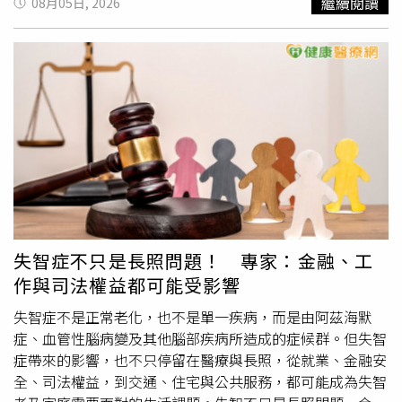
繼續閱讀
08月05日, 2026
「雙重壓力」。尤其當收入中斷，或身上還有信貸、車貸等
Vol.2》日前正式於首爾站火熱開跑，搭配現場樂團演奏、
其他負債時，投資人很可能被迫在市場低點賣出資產，反而
大型LED舞台效果，以及首次公開的新歌舞台，讓全場氣氛
把原本
期待
的報酬全部吐回去。她認為，真正重要的不是
沸騰。值得一提的是，巡演以正規一輯收錄曲〈06070〉揭
ETF平均報酬率，而是自己能不能熬過市場低潮，不在最差
開序幕，歌曲名稱是以公司舊大樓的郵遞區號為名，講述他
的時間點賣出。通膨真的會讓房貸愈欠愈划算？另一個常見
們從充滿不安的練習生時期，到成功出道、站上舞台的心路
說法是，受到通膨影響，未來的錢會愈來愈不值錢，因此房
歷程，曲目放入歌單格外有意義，也讓這場巡演從第一首歌
貸愈晚還愈划算。黃舒衛表示，這項說法成立有前提，就是
開始便充滿紀念意義與感動。首爾站圓滿落幕後，台北站同
借款人的收入能同步成長，且資產報酬率持續高於房貸成
時傳來捷報，門票7月26日在拓元售票系統全面開賣後瞬間
本。若房貸利率因升息而提高，或投資績效不如預期，通膨
秒殺，網站湧入4萬人同時搶票，再次展現BOYNEXTDOOR
未必會讓借款人受益，反而可能讓家庭財務壓力增加。徐佳
驚人的號召力。面對歌迷熱烈支持，5日正式宣布確定於1月
馨也補充，如果房屋價格沒有持續增值，貸款槓桿反而可能
10日加開一場，讓更多ONEDOOR有機會進場共襄盛舉，門
放大風險，而不是放大收益。因此，「通膨讓房貸愈欠愈划
票將於8月9日下午1點正式於拓元售票系統開賣。得知台北
失智症不只是長照問題！ 專家：金融、工
算」並不是所有人都適用的結論。提前還房貸，真的等於把
場成功加開演出，BOYNEXTDOOR也第一時間跨海分享喜
作與司法權益都可能受影響
錢鎖死？不少短影音反對提前還款的另一個理由，是資金一
悅，6人興奮表示：「能再多一天和ONEDOOR一起玩，真
旦拿去償還本金，就失去流動性。對此，徐佳馨表示，如果
的很開心，也很
期待
到了最後一天，ONEDOOR會展現什麼
失智症不是正常老化，也不是單一疾病，而是由阿茲海默
未來銀行政策允許，房屋仍可透過增貸或再融資方式重新取
樣的能量。」而他們首次在台北連續舉辦兩場專場演唱會，
症、血管性腦病變及其他腦部疾病所造成的症候群。但失智
得部分資金。黃舒衛也指出，提前還款等於提高房屋淨值，
成員們格外感動，「能再多一天站在ONEDOOR面前表演，
症帶來的影響，也不只停留在醫療與長照，從就業、金融安
未來再融資空間反而可能增加。不過，他提醒，增貸能否成
我覺得非常幸福。」感謝ONEDOOR給予的支持與應援，承
全、司法權益，到交通、住宅與公共服務，都可能成為失智
功仍取決於當時銀行政策、房屋估值、借款人收入及信用條