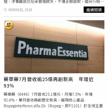
理，涉事飯店也坦承管理疏失，不僅全額退款，還另行賠償
人民幣1000元（約新台幣4200元）。涉事飯店事後承認管
繼續閱讀
08月06日, 2026
理疏失，不僅退還150元人民幣住宿費，也額外賠償1000元
人民幣。（圖／翻攝自錢江晚報）綜合《重慶晨報》等陸媒
報導，王先生一行人7月27日晚間11時許，歷經長途車程後
抵達新疆伊犁哈薩克自治州伊寧市的伊美臻選酒店，原本
期
待
好好休息，卻碰上暑假旅遊旺季，飯店僅剩一間每晚人民
幣300元（約新台幣1260元）的大床房，無法安排所有同行
旅客入住。考量時間已晚，王先生先辦理入住，其餘兩名同
行女子則打算另尋住宿。一行人吃完宵夜時已接近凌晨1
時，再四處詢問附近旅館與民宿後，發現周邊房源早已全部
客滿。為了不影響隔天行程，兩名女子最後決定留在自己的
車內將就一晚。王先生表示，當時大家都認為只是暫時應
急，「先撐過一晚，隔天再想辦法」。隔天上午，飯店一名
藥華藥7月營收逾25億再創新高 年增近
管理人員協助王先生一行10人轉往親戚經營的另一間旅館入
93％
住，但由於房間仍不足，其中一名女子再次主動選擇睡在車
內，因此兩天合計共有3人次在自己的車上過夜。直到7月
藥華藥（6446）7月營收25.1億元，月增7.5%、年增
29日辦理退房時，一張帳單卻讓王先生當場傻眼。除了正常
92.6%，單月營收再創歷史新高，展現核心產品
房費外，櫃檯竟另外列出「車上住宿費」，並以每人每晚人
Ropeginterferon alfa-2b（Ropeg，即P1101）於全球主要