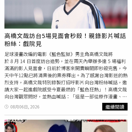
上的徵才貼文，或是外出時看見店家張貼的徵人公告，都會
一一拍照或截圖傳給她，希望增加找到工作的機會。真正讓
她措手不及的，是日前接到一通陌生公司的來電。對方表
示，希望邀請她前往面試，並提到是「王小姐」推薦的人
選。由於她從未向該公司投遞履歷，第一時間還以為遇到詐
高橋文哉訪台5場見面會秒殺！親錄影片喊話
騙電話，直到對方進一步說明，她才知道這位「王小姐」就
粉絲：戲院見
是自己的媽媽。原來，母親早已將她的履歷交給朋友，朋友
再轉介給其他人，最後順利替她爭取到面試機會，而整個過
足球漫畫改編的電影《藍色監獄》男主角高橋文哉將
程完全沒有事先徵詢她的意見，也沒有告知她相關安排。女
於 8 月 14 日首度訪台造勢，並在兩天內舉辦多達 5 場福利
子事後向母親表達自己的想法，認為履歷屬於個人資料，是
滿滿的影人見面會，日前於博客來開賣瞬間即秒殺完售，今
否投遞應由本人決定，不應在未取得同意前提供給他人。不
天中午12點已將清票後的票券釋出。為了感謝台灣影迷的熱
過母親則認為，自己只是希望多替女兒創造機會，既然有人
烈支持，高橋文哉特別錄製打招呼影片向台灣粉絲喊話，邀
願意安排面試，就不希望錯過任何可能性。雖然理解母親是
請大家一起進戲院感受今夏最燃的「藍色狂熱」！高橋文哉
出於關心，也知道對方擔心自己遲遲找不到工作，但女子坦
向台灣觀眾問好，並熱血喊話：「這是一部從原作漫畫、動
言，自己並非沒有積極求職，而是希望在踏入職場前，能多
畫再躍上真人版的作品，所有演員都全心全意投入演出，我
繼續閱讀
08月06日, 2026
花一點時間摸索未來方向，而不是倉促接受任何工作。母親
相信我們都成功詮釋出來了！希望大家一定要到戲院，盡情
的熱心反而讓她背負更大的心理壓力，也讓她忍不住好奇，
感受我們傾盡全力完成的這部作品，很
期待
能在戲院與大家
其他人的父母是否也會因為孩子求職而如此焦慮。文章曝光
見面！」飾演天才前鋒「凪誠士郎」的 &TEAM 成員 K 也提
後掀起討論，不少網友認為父母只是希望孩子能盡快站穩腳