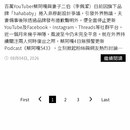
〈Surfin' Boy〉，她將一直以來想對Red Velvet與粉絲們傳
百萬YouTuber蔡阿嘎與妻子二伯（李佩潔）日前因旗下品
達的心意完整寫進歌詞中，希望透過歌曲傳達，每一次重
牌「hahababy」捲入非原創設計爭議，引發外界熱議，夫
逢，都能一起創造比過去更加美好、更加珍貴的回憶，也希
妻倆事後除透過品牌發布道歉聲明外，便全面停止更新
望粉絲們能感受到自己對Red Velvet以及ReVeluv真摯的珍
YouTube及Facebook、Instagram、Threads等社群平台，
惜與愛。JOY也分享，當得知自己創作的歌詞獲選為主打歌
近一個月來幾乎神隱，風波至今仍未完全平息。就在外界持
歌詞後，SEULGI還特地傳訊息鼓勵她，稱讚她細心考量適
續關注兩人何時復出之際，蔡阿嘎4日無預警更新
合演唱的咬字與發音，因此才能寫出如此出色的歌詞，這番
Podcast《蔡阿嘎543》，立刻掀起粉絲與網友熱烈討論。
肯定也讓她感動得差點落淚。主打歌〈Surfin' Boy〉融合慵
最新一集Podcast邀請久違未露面的「藏鏡人」擔任來賓，
繼續閱讀
08月04日, 2026
懶的Bossa Nova吉他、悠閒的雷鬼節奏與充滿律動感的
節目中分享身為二寶媽的日常，並聊到老公、婆婆等家庭話
House Groove，是一首洋溢夏日氛圍的舞曲。SEULGI分
題。雖然有不少網友認為，這集內容應是在hahababy爭議
享，第一次聽到〈Surfin' Boy〉的Demo時，就彷彿已經聽
爆發前就已預錄完成，但在停更近一個月後突然上架，仍被
見Red Velvet演唱這首歌，因此確信這是一首最適合她們詮
不少人視為蔡阿嘎重新露面的第一步，也讓外界猜測是否正
釋的作品。她也表示，相較於過去充滿強烈能量的夏日歌
在為正式回歸「試水溫」。節目更新後，鐵粉社群「嘎家
曲，這次則呼應專輯《Velvet Summer》的概念，融入更具
軍」立即掀起熱烈回響，不少支持者留言表示「好想念嘎
First
1
2
3
Last
「Velvet」氣息、柔和且成熟的夏日感性，不是正午豔陽下
哥」、「終於更新了，上班的陪伴回來了」、「精神糧食終
的盛夏，而是如同站在夕陽西下的海邊，感受悠閒又浪漫的
於回來了」、「太感動了」、「眼角都泛淚了」、「立刻刷
夏日時光。
起來」，熱烈歡迎蔡阿嘎恢復更新，也
期待
他早日全面復
出。不過，外界看法並不一致。曾被視為此次品牌爭議吹哨