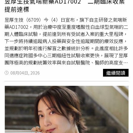
昱厚生技氣喘新藥AD17002 二期臨床收案
前還房貸後，資金是不是就拿不回來？徐佳馨：如果未來的
一位具備「照顧者」與「輕度失智者」雙重身分的失智者代
年舉辦個人演唱會時，曾因演唱華研時期歌曲收到存證信
提前達標
貸款政策及個人條件允許，仍可能再把資金借出來運用。黃
表曾清芳分享，當年陪同妻子檢查時，意外發現兩人雙雙確
函，引發外界對版權議題的討論；今年Ella舉辦《It's Me 艾
舒衛：提前還款會提高資產淨值，也可能增加日後再融資的
診失智，因害怕社會異樣眼光與失去工作的標籤，隱瞞病情
拉主意巡迴演唱會》期間，演唱多首S.H.E經典歌曲，華研
昱厚生技（6709）今（4）日宣布，旗下自主研發之氣喘新
空間。不過，實際條件仍須視當時的授信政策而定。Q7：
直到退休。他表示，對失智者而言，來自社會的誤解與標籤
也曾發布聲明表示，未收到Ella或主辦單位針對錄音著作權
藥AD17002，用於治療中度至重度嗜酸性白血球型氣喘的二
什麼樣的人比較適合「不急著還房貸」？徐佳馨：要有其他
常是壓力和阻力的來源，例如辦理金融或法律事務時，被貼
的相關申請。近年來，三名成員各自投入不同工作。Selina
期人體臨床試驗，提前達到所有受試者入案的重大里程碑，
穩定現金流、沒有過多債務，並且能撐過市場空頭，不會因
上「高風險客戶」拒於門外；誤觸法網時，也常被誤認為故
自2023年迎接兒子「小腰果」誕生後，生活重心逐漸轉向
下一步將持續追蹤病人投藥與安全性追蹤期間的療效反應，
短期下跌被迫賣出。最重要的還是投資能力。黃舒衛：除了
意犯罪而難以自辯。他認為，失智者需要的是合適的支持性
家庭；田馥甄持續推出音樂作品及舉辦個人巡迴演唱會，日
並規劃於明年初進行解盲之數據統計分析。此進度相比許多
投資市場環境，也要了解房貸的攤還結構。貸款年期拉長或
制度，才能繼續有尊嚴地生活在熟悉的社區。即使具備醫療
前也曾透露第6張專輯已順利「著床」；Ella則持續展開
同適應症跨國多中心三期樞紐性試驗收案更快，展現了昱厚
使用寬限期，都要先考慮未來償付與轉貸的條件。閒錢還房
背景 失智家庭仍可能感到徬徨無助失智症家屬林靜芸醫師
《It's Me 艾拉主意巡迴演唱會》，巡演足跡遍及各地。田
團隊極高的規劃統籌效率與來自試驗醫院、醫師的高度支持
貸？還是買 ETF？4指標測出你是不是「被割的韭菜」！我
分享照顧歷程，她坦言先生確診之初，自己對失智症的認識
馥甄親回粉絲疑問，並說明背後原因。（圖／翻攝IG／田馥
與動員。本次臨床試驗招募參與情況踴躍，歸因於固有中重
繼續閱讀
08月04日, 2026
該提前還房貸嗎？一張表秒懂自我評估PCB、記憶體「資金
仍停留在恐懼與無助，也曾聽聞照顧者因擔心家人走失而不
甄 Hebe）
度氣喘治療藥物的缺乏，以致許多氣喘患者在接受長期治療
高低切換」 專家點名這2檔：必備頎邦、采鈺深套怎解？ 專
敢帶家人出門，甚至承受旁人異樣眼光。她指出，即使夫妻
後常面臨療效降低的困境；同時也顯示出患者及市場對於新
家勸「趁反彈快換股」2長線黑馬曝光這幾天盤很難看！ 阮
兩人都受過專業醫療訓練、家中也聘有外籍看護，失智症來
機轉氣喘藥物及療法的高度
期待
，更印證了AD17002切合目
慕驊坦言「在看高股息」 親揭下檔保護真面目
臨時仍感到徬徨無助。照顧者也需制度支持 民團主張保障
前未被滿足的醫療需求。針對新藥的獨特優勢，昱厚表示
就業與經濟權益中華民國家庭照顧者關懷總會陳景寧秘書長
AD17002是一項突破性的重組蛋白藥物，主要透過鼻噴劑進
表示，總會支持以「基本法」形式整合散落於各法規的資
行局部給藥。在作用機制上，不同於傳統藥物直接癱瘓免疫
源，並主張保障家庭照顧者在勞務、就業、心理、經濟與決
系統或僅作氣道擴張等症狀治療，AD17002是運用積極的免
策支持等權利。他認為，相關制度不應只在家庭發生危機後
疫調節來緩和過度的區域過敏發炎反應。其臨床訴求包含肺