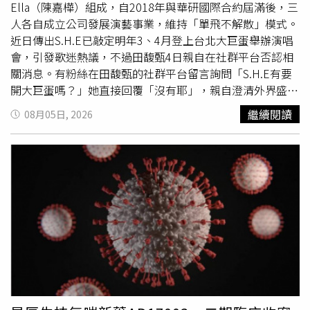
2%、ETF報酬率6%，等於穩賺4%嗎？徐佳馨：理論上可
性、跨專業醫療量能，並建立全國性的失智症登錄與品質管
Ella（陳嘉樺）組成，自2018年與華研國際合約屆滿後，三
以這樣比較，但ETF有漲有跌，可能賺到利息差，卻賠掉投
理制度，
期待
透過立法，讓每一位患者都能依病因、病程及
人各自成立公司發展演藝事業，維持「單飛不解散」模式。
資本金。雖然可以拉長時間等待市場回升，但關鍵還是投資
個別條件，獲得及時、適切且公平的診斷、治療與照護。失
近日傳出S.H.E已敲定明年3、4月登上台北大巨蛋舉辦演唱
能力。黃舒衛：目前沒有保證收益或保證配息的金融商品。
智者可能出現精神行為症狀 家庭照顧壓力隨之升高台灣老
會，引發歌迷熱議，不過田馥甄4日親自在社群平台否認相
即使標示配息率，也不代表保本；如果只看報酬率，很容易
年精神醫學會邱智強理事長指出，約八至九成失智者在病程
關消息。有粉絲在田馥甄的社群平台留言詢問「S.H.E有要
誤解產品。Q3：通膨會讓長期房貸更划算嗎？徐佳馨：其
中可能出現焦躁、憂鬱、妄想、幻覺、睡眠障礙或冷漠等症
開大巨蛋嗎？」她直接回覆「沒有耶」，親自澄清外界盛傳
中一項前提是房價上漲，房貸槓桿才可能顯得划算。黃舒
狀，不僅影響本人安全與生活尊嚴，也可能使家庭照顧壓力
的合體開唱消息，也讓不少
期待
三人重返舞台的歌迷感到失
繼續閱讀
08月05日, 2026
衛：房貸利率也會隨通膨、外匯及政策等條件浮動。資產報
急遽升高。他認為，目前各部會雖已有相關措施，但若能透
望。隨後，田馥甄進一步解釋，之所以特別回應，是擔心歌
酬率若不能同時超越通膨與房貸利率，借款人可能先受到購
過立法建立較完整的制度架構，有助於政府與社會從更全面
迷因演唱會傳聞而遭不肖人士利用，誤信可提前代購門票等
買力下降或利率上升的影響。Q4：有一筆閒錢，該拿去還
的角度檢視並落實相關政策。失智症影響不只在醫療 及早
資訊而受騙，因此才選擇公開澄清，並強調「不是故意要讓
房貸還是投資？徐佳馨：還是要回到個人的投資能力。如果
管理風險因子有機會延後發生台北醫學大學醫學院胡朝榮院
你們失望的」。關於S.H.E明年合體開演唱會的傳聞，田馥
沒有把握創造更高報酬，提前還房貸未必是壞事。黃舒衛：
長表示，我國65歲以上長者失智盛行率約8%，早已是攸關
甄（中）親自否認。（圖／翻攝臉書／田馥甄 Hebe）事實
要看當時的市場環境，沒有通則。市場處於多頭時，投資可
國家醫療與長期照顧永續的公共政策議題。他指出，最新國
上，S.H.E自2018年約滿離開華研後，各自展開個人事業，
能較有利，但仍要衡量個人的還款能力。Q5：不提前還
際研究顯示，根據整體人口推估，若能及早管理聽力損失、
但始終維持「單飛不解散」的合作模式。三人最後一次舉辦
款、把錢拿去投資，最大風險是什麼？徐佳馨：遇到市場大
高血壓、高膽固醇、糖尿病、社會孤立及缺乏運動等風險因
大型演唱會，是2018年成軍17週年演出；之後於2019年金
跌或長期空頭，可能出現雙殺。投資人必須有其他現金流，
子，約45%的失智症案例有機會被預防或延後發生。近年新
曲獎同台演出，2023年又在田馥甄台北小巨蛋演唱會上合
而且最好不要再背負過多債務，才有機會撐過空頭、不在低
型藥物也為延緩病程帶來新希望，他也
期待
未來能透過更完
體，讓不少歌迷相當感動。近年來，三人公開同框多半是在
點賣出。黃舒衛：投資商品不保證收益或本金，房貸利率也
善的制度規畫，降低失智症對個人、家庭及社會的影響。確
彼此生日聚會時，合體機會並不多。另一方面，S.H.E離開
可能浮動。只看預期報酬，容易忽略兩邊的風險。Q6：提
診後仍可能面臨標籤 金融、工作與司法權益都可能受影響
華研後，也曾多次因歌曲授權問題受到關注。田馥甄2020