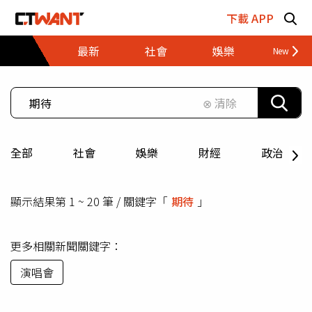
跳至主要內容區塊
下載 APP
最新
社會
娛樂
財經
⊗ 清除
全部
社會
娛樂
財經
政治
顯示結果第 1 ~ 20 筆 / 關鍵字「
期待
」
更多相關新聞關鍵字：
演唱會