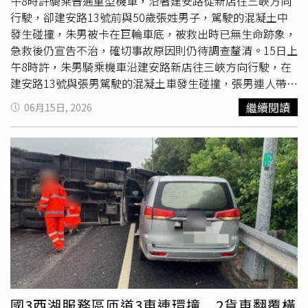
境後，夫妻倆才想起家中浴室長期漏水，客廳地板也逐漸出
午8時許騎乘普通重型機車，沿著建安路從新店往三峽方向
現潮濕發黑情況。兩人返家後將部分地板撬開檢查，眼前景
行駛，卻建安路13號前與50歲張姓男子，駕駛的混凝土中
象令人震驚。地板夾層內竟布滿厚厚黴菌，不僅木板受潮腐
發生碰撞，朱男被卡在巨輪車底，被救出時已無生命跡象，
蝕，空氣中更瀰漫濃厚霉味。經確認後發現，浴室漏水長期
急救後仍宣告不治，確切事故原因則仍待調查釐清。15日上
滲入客廳地板下方，導致夾層形成高濕環境，成為黴菌大量
午8時許，朱男騎乘機車沿建安路新店往三峽方向行駛，在
繁殖的溫床，而夫妻長期吸入漂浮於空氣中的黴菌孢子，最
建安路13號與張男駕駛的混凝土車發生碰撞，張男連人帶車
終造成肺部感染。丁群力指出，曲霉菌（Aspergillus）是梅
倒地，遭混凝土中輾過，一度卡在車底，警消獲報後連忙趕
繼續閱讀
06月15日, 2026
雨季最活躍的真菌之一，約占空氣中真菌總量的12%。多數
抵救援。張男被救出時已無生命跡象，由救護車連忙將他送
免疫功能正常者可透過免疫系統清除吸入的孢子，但若本身
往新店耕莘醫院救護，但張男傷勢過重，經急救後仍宣告不
患有慢性疾病、免疫力較差，或長期暴露於高濃度黴菌環
治，三峽分局交通分隊及成福派出所警力前往交通疏導及拍
境，即使是一般健康民眾，也可能遭受感染，引發曲霉菌性
照測繪事故現場，並通知鑑識人員到場採證，另調閱路口監
肺炎，嚴重時甚至導致呼吸衰竭。醫師特別點名4類高風險
視器釐清事發經過。警方初步調查確認雙方持照條件正常，
族群，包括血液腫瘤及接受放化療患者、長期使用類固醇或
朱男由醫院抽血檢驗是否有酒駕，張男酒測值為0.00mg/l，
免疫抑制劑者、慢性阻塞性肺病、糖尿病、肝硬化及慢性腎
另雙方尚未發現毒駕情事，確切車禍原因和事故責任則仍待
病患者，以及長期暴露於高濃度黴菌環境中的木材加工、菇
調查釐清。
類栽培等從業人員。此外，即使身體健康，若長時間居住在
地下室、漏水住宅、潮濕浴室或發霉空間，同樣可能增加過
敏與感染風險。為避免黴菌危害健康，醫師建議梅雨季期間
應將室內濕度控制在50%以下，必要時使用除濕機或冷氣除
國3西湖服務區匝道3車連環撞 2貨車翻覆橫