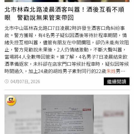
全案仍可上訴。
北市林森北路凌晨酒客叫囂！酒後互看不順
眼 警勸說無果管束帶回
北市中山區林森北路口7日凌晨2時許發生酒客口角糾紛事
故。警方獲報，有4名男子疑似因酒後等待計程車期間，情
緒失控互相叫囂，儘管有朋友在中間攔阻，卻仍未能有效阻
止，警方見勸說未果後，2人仍情緒激動，不斷大聲叫囂，
當場將4人全數帶回管束。據了解，4名男子7日凌晨結束飲
酒準備返家，未料卻在店家門口等候計程車時，疑似因等候
時間過久，加上24歲的胡姓男子素對同行的22歲
朱姓
男子
頗有不滿，酒後情緒上來，怒對朱男不斷叫罵。儘管29歲的
繼續閱讀
04月07日, 2026
謝姓男子與28歲的王姓男子見狀第一時間立即阻止，2人各
拉一人以避免情勢升溫，但叫囂音量仍引起附近民眾注意，
緊急報警處理。警方獲報到場後，先是將2方拉開，但胡男
仍拒絕離開並持續大聲叫囂，警方擔心胡男等人恐有危害他
人安全之虞，並基於維護公共秩序及防止危害之必要，依法
執行管束，將4人帶返派出所，俟情緒穩定後，由其友人到
場帶回照護。中山分局呼籲，民眾飲酒應節制，避免因酒後