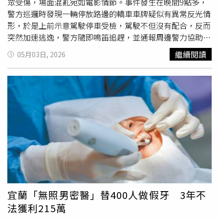
眾受傷，場面混亂宛如電影情節。事件發生在晚間9點多，
警方巡邏時發現一輛停放路邊的轎車車牌疑似有異常反光情
形，於是上前示意駕駛停車受檢，駕駛不但沒有配合，反而
突然加速逃逸，警方隨即鳴笛追趕，並通報周邊警力協助攔
截，展開長達1.3公里的街頭追逐。逃逸過程中，凌姓男子
繼續閱讀
05月03日, 2026
情緒激動、駕駛失控，甚至違規從快車道切上斑馬線，再急
轉彎企圖甩開警方，卻不慎撞上兩輛休旅車，分別為一名43
歲林姓女子駕駛的福特車以及42歲
朱姓
女子駕駛的BMW車
輛，現場還波及2輛雙載機車，導致騎士與乘客跌倒，總計
造成3人受輕傷，緊急送醫治療。最終，該車在失控情況下
撞上路邊緣石才停下，警方迅速上前包圍並持槍喝令駕駛下
車，儘管男子態度囂張、拒不配合，仍被警方強制控制並逮
捕。警方在車內查獲第二級毒品安非他命共2包（毛重6.68
公克）及吸食器具。經進一步檢測，凌男酒測值為0，但唾
液快篩對甲基安非他命呈陽性反應，確認涉及毒駕。警方依
法依《道路交通管理處罰條例》開罰，最高可處12萬元罰
鍰，並將其依公共危險罪及違反毒品危害防制條例移送地檢
宜蘭「無照男密醫」替400人做假牙 3年不
署偵辦。
法獲利215萬