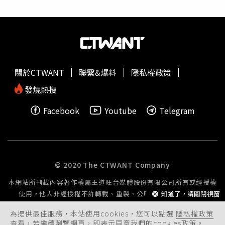
上拖出壓制在地。檢警在車上還發現二級毒品安非他命，3
人隨即被依毒品、竊盜、妨害公務及公共危險等罪移送。
關於CTWANT
聯繫&爆料
隱私權政策
發燒熱搜
Facebook
Youtube
Telegram
© 2020 The CTWANT Company
本網站所刊載內容著作權屬王道旺台媒體股份有限公司所有或經授權
使用，他人非經授權不許轉載、重製、公開播送或公開傳輸。
知道了，請關閉視窗
為提供最佳服務，本站使用cookies，您可以點選
隱私權政策
查看，若繼續瀏覽網頁，即表示同意我們的cookies政策。