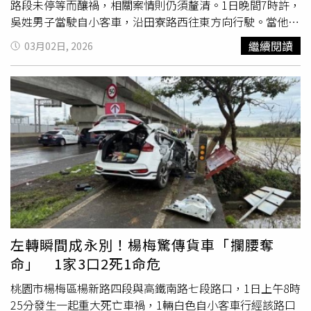
路段未停等而釀禍，相關案情則仍須釐清。1日晚間7時許，
吳姓男子當駛自小客車，沿田寮路西往東方向行駛。當他行
經永貞路一段路口時，無視閃紅燈標誌，與沿永貞路一段北
繼續閱讀
03月02日, 2026
往南方向的
朱姓
騎士發生碰撞。強烈撞擊力道讓朱男的機車
幾乎成為廢鐵，吳男車頭也嚴重毀損，朱男則是被撞飛，救
護人員趕抵後連忙協助送醫，但他傷勢過重，急救後仍宣告
不治，其後座女友則是骨折，送醫後已無生命危險。警方初
步調查排除吳男酒駕和毒駕，並發現他車上當時載有客人，
懷疑因載客趕路，這才未在閃紅燈路段未停等而釀禍，相關
案情仍待調查釐清，全案依過失致死罪嫌送辦，違規攬客部
分則將移請移請監理站裁罰，可罰10萬元以上並吊扣駕照及
牌照。警方呼籲，民眾行經支道的「閃紅燈」車輛應停車後
再開，行經幹道「閃黃燈」車輛應減速慢行通過，行經無號
誌路口時，駕駛人亦應減速慢行，以防範突發事故。
左轉瞬間成永別！楊梅驚傳貨車「攔腰奪
命」 1家3口2死1命危
桃園市楊梅區楊新路四段與高鐵南路七段路口，1日上午8時
25分發生一起重大死亡車禍，1輛白色自小客車行經該路口