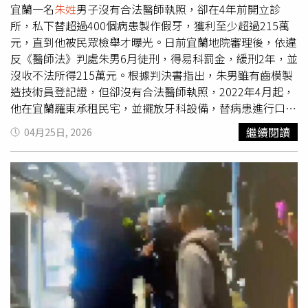
宜蘭一名
朱姓
男子沒有合法醫師執照，卻在4年前開立診
所，私下替超過400個病患製作假牙，獲利至少超過215萬
元，直到他被民眾檢舉才曝光。日前宜蘭地院審理後，依違
反《醫師法》判處朱男6月徒刑，得易科罰金，緩刑2年，並
沒收不法所得215萬元。根據判決書指出，朱男雖有齒模製
造技術員登記證，但卻沒有合法醫師執照，2022年4月起，
他在宜蘭羅東承租民宅，並擺放牙科設備，替病患進行口腔
檢查、研磨牙齒，製作安裝假牙等醫療行為。直到2025年
繼續閱讀
04月25日, 2026
10月16日，有民眾發現朱男並非合法牙醫，於是向衛生局
檢舉。檢警獲報後，持搜索票前往診所查緝，當場查扣約診
簿、診療台、齒模、高壓消毒設備及藥品等醫療器材，並依
違反《醫師法》起訴朱男。檢方偵查期間，朱男坦承犯行，
供稱他透過病患口耳相傳介紹等方式，在短短幾年間，幫助
約300至400名病患製作假牙，每人收費數千元到數萬元不
等，每月所得約10萬至20萬元，扣除成本淨賺約5萬元，累
計不法所得至少215萬元。宜蘭地院審理後，考量朱男已認
罪，且與檢方達成協商，遂依《醫師法》第28條之非法執行
醫療業務罪，判處朱男有期徒刑6個月，得易科罰金，緩刑2
年，並須接受3場法治教育，同時沒收215萬元不法所得，