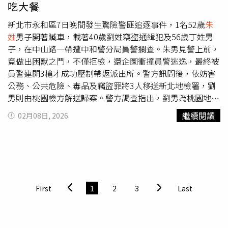
吃大餐
新北市永和區7日晚間發生驚險警匪追逐事件，1名52歲
朱
姓
男子開著贓車，載著40歲劉姓竊盜通緝犯及56歲丁姓男
子，在中山路一帶遭中和警分局員警攔查。朱男見警上前，
竟做出困獸之鬥，不僅拒檢，還企圖衝撞員警逃逸，最終被
員警連開3槍才成功壓制帶返派出所。警方訊問後，依妨害
公務、公共危險、毒品及竊盜罪將3人移送新北地檢署，劉
男則由桃園檢方解送歸案。警方調查指出，劉男為桃園地檢
署發布的竊盜通緝犯，而朱男與丁男則在昨晚於新竹縣竹北
繼續閱讀
02月08日, 2026
地區偷車後，駕著贓車一路北上，行經新北市樂華夜市時，
3人竟大喇喇停車享用夜市美食，毫不避諱，隨後又繼續開
著贓車逛大街，行徑囂張。經新竹警方通報，中和派出所員
警鎖定3人尾隨追蹤。追逐過程相當驚險，員警在中山路與
永和路交岔路口上前攔查時，朱男不僅不理會警示，還企圖
加速衝撞警方，現場情況危急。員警遂開3槍試圖制止，但
First
1
2
3
Last
朱男仍一度逃逸。雙方在街頭展開激烈追逐，最終朱男在中
山路一段迴轉逃逸時，不慎撞上停等紅燈的車輛，堵住去
路。員警見狀再開一槍，終於成功將3人制止，並將其從車