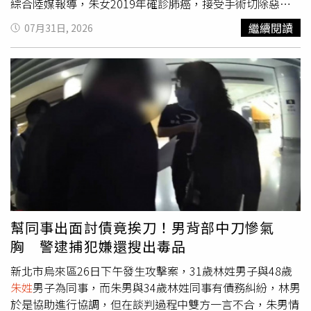
綜合陸媒報導，朱女2019年確診肺癌，接受手術切除惡性
腫瘤後便返家休養。直到2025年11月，她因收到復旦大學
繼續閱讀
07月31日, 2026
附屬中山醫院寄給丈夫的就診通知，意外發現丈夫竟與另一
名女子接受試管嬰兒療程，而且受精卵已完成培育並冷凍保
存，只是尚未植入。她推算，若胚胎日後順利植入並出生，
時間恐落在自己女兒參加大學考試前後。朱女事後展開查
證，發現丈夫與第三者疑似利用偽造的結婚證完成輔助生殖
建檔及相關醫療程序。事件曝光後，丈夫因涉嫌偽造結婚證
件，遭公安機關依法行政拘留5天。得知真相後，朱女帶著
合法結婚證前往醫院，希望院方重新查核資料，停止相關醫
療程序並處理冷凍胚胎，但遭院方拒絕。她表示，更令自己
無法接受的是，院方告知，若未來她與丈夫完成離婚，而丈
夫再與第三者依法辦理結婚登記，仍可能憑新的合法結婚
證，申請使用先前透過假證件培育完成的冷凍胚胎。認為婚
幫同事出面討債竟挨刀！男背部中刀慘氣
姻權益及配偶權遭到嚴重侵害，朱女因此向法院提起民事訴
胸 警逮捕犯嫌還搜出毒品
訟，將丈夫、第三者及醫院列為共同被告，希望透過司法程
序釐清責任歸屬。案件7月30日首次開庭，不過就在走進法
新北市烏來區26日下午發生攻擊案，31歲林姓男子與48歲
庭前一分鐘，朱女突然收到法院通知，得知丈夫已另外提起
朱姓
男子為同事，而朱男與34歲林姓同事有債務糾紛，林男
離婚訴訟，案件排定8月11日開庭。她感嘆，事情巧合得令
於是協助進行協調，但在談判過程中雙方一言不合，朱男情