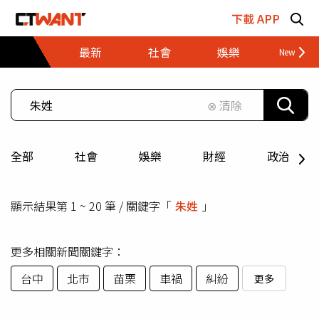
跳至主要內容區塊
下載 APP
最新
社會
娛樂
財經
⊗ 清除
全部
社會
娛樂
財經
政治
顯示結果第 1 ~ 20 筆 / 關鍵字「
朱姓
」
更多相關新聞關鍵字：
台中
北市
苗栗
車禍
糾紛
更多