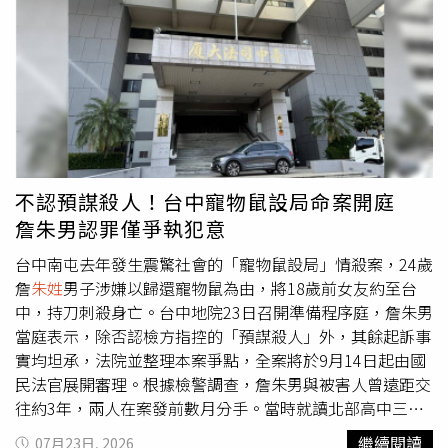
加上約70公分高的護欄，恐增加傷患搬運難度，要求增設定
點緊急開口以利排除狀況，質疑「當初交通部承諾的處置在
哪？」呼籲交通部陳世凱再到現場實際檢視救援動線、護欄
開口及應變流程。新北市消防局則表示，本案報案時間為23
日10時45分，救護車到達時間10:58分，路程時間約13分，
因該時段鄰近分隊91車均已出勤，故由次順位龍源91車前
往救護，路程時間在合理範圍內。消防局強調，龍源91車因
路程方向須由八里端上淡江大橋，因該側91車無法直接開車
不認預謀殺人！台中寵物鼠設局命案開庭
上八里往淡水方向人行道，故依本局救護搶救路線規劃，龍
詹朱男認罪僅爭執犯意
源91車下橋後迴轉再上人行道，以利搬運患者上91車，爭
取救護時效，現場救護時間約14分鐘，過程順利無拖延情
台中南屯去年發生震驚社會的「寵物鼠設局」情殺案，24歲
形。
詹
朱姓
男子涉嫌以歸還寵物鼠為由，將18歲前女友約至台
中，持刀刺殺身亡。台中地院23日召開準備程序庭，詹朱男
當庭表示，除否認檢方指控的「預謀殺人」外，其餘起訴事
實均坦承，法院並整理本案爭點，全案將於9月14日起由國
民法官展開審理。根據檢警調查，詹朱男與被害人曾遠距交
往約3年，兩人在案發前數月分手。當時就讀北部高中三年
級的詹女，成績優異、曾擔任校內儀隊，也已錄取大學，正
繼續閱讀
07月23日, 2026