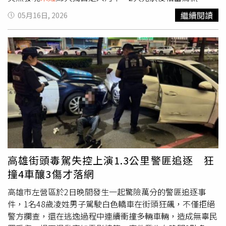
即靠近查看情況，並試圖確認婦人狀態。不過，由於現場水
繼續閱讀
05月16日, 2026
勢與環境狀況不明，擔心貿然下水恐發生危險，因此2人並
未直接進入河中救援，而是第一時間撥打電話報案，希望警
消盡速到場協助。新北市政府警察局海山分局與消防單位接
獲通報後，隨即派遣警力及消防救護人員前往現場。救援人
員抵達後，立即展開搜救與岸邊救援作業，並在現場民眾協
助下，合力將
朱姓
婦人救起。不過，婦人被拉上岸時已沒有
呼吸心跳，救護人員隨即在現場施作急救處置，之後由救護
車緊急送往亞東醫院持續搶救。院方醫療團隊接手後持續進
行急救，但
朱姓
婦人傷勢與身體狀況仍未改善，最後於當晚
11時35分宣告不治。警方後續也已聯繫婦人家屬前往醫院
處理相關事宜，家屬得知消息後趕赴醫院了解情況。警方表
示，目前已依規定報請新北地方檢察署進行司法相驗，後續
高雄街頭毒駕失控上演1.3公里警匪追逐 狂
將釐清婦人實際死因，以及落水前是否有其他因素介入。◎
撞4車釀3傷才落網
勇敢求救並非弱者，您的痛苦有人願意傾聽，請撥打
1995◎如果您覺得痛苦、似乎沒有出路，您並不孤單，請
高雄市左營區於2日晚間發生一起驚險萬分的警匪追逐事
撥打1925
件，1名48歲凌姓男子駕駛白色轎車在街頭狂飆，不僅拒絕
警方攔查，還在逃逸過程中連續衝撞多輛車輛，造成無辜民