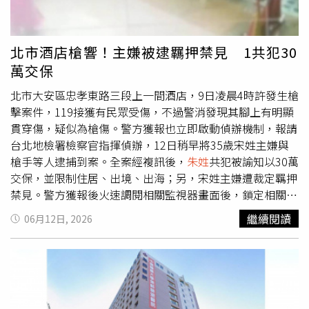
北市酒店槍響！主嫌被逮羈押禁見 1共犯30
萬交保
北市大安區忠孝東路三段上一間酒店，9日凌晨4時許發生槍
擊案件，119接獲有民眾受傷，不過警消發現其腳上有明顯
貫穿傷，疑似為槍傷。警方獲報也立即啟動偵辦機制，報請
台北地檢署檢察官指揮偵辦，12日稍早將35歲宋姓主嫌與
槍手等人逮捕到案。全案經複訊後，
朱姓
共犯被諭知以30萬
交保，並限制住居、出境、出海；另，宋姓主嫌遭裁定羈押
禁見。警方獲報後火速調閱相關監視器畫面後，鎖定相關涉
案人士，並清查槍手與主嫌等人。據悉，被害的31歲黃姓男
繼續閱讀
06月12日, 2026
子，疑似因酒後情緒失控，於包廂內與35歲的宋姓主嫌等人
發生口角爭執，宋男等人疑似一氣之下竟持槍朝黃男開槍，
造成黃男腳部中槍。警消獲報到場時，發現黃男腳部有3處
貫穿傷，疑似為槍傷，因此通報警方。警方隨後也組成專案
小組，將宋男等人逮捕到案，並將同步追查相關涉案人士。