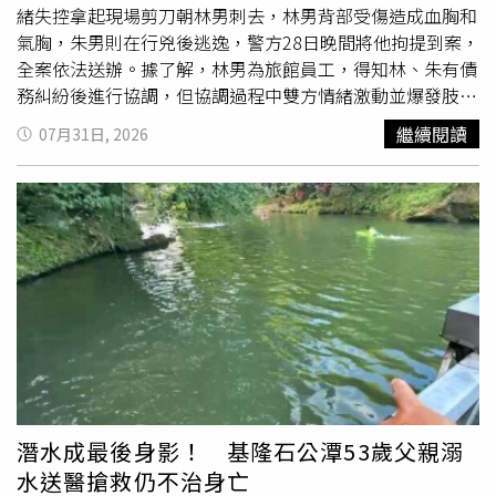
人難以置信，「連電視劇都演不出這樣的劇情」。朱女透
緒失控拿起現場剪刀朝林男刺去，林男背部受傷造成血胸和
露，男方在庭前還向法院申請不公開審理，因此許多庭訊內
氣胸，朱男則在行兇後逃逸，警方28日晚間將他拘提到案，
容依法無法對外公開，目前法院尚未宣判，也未說明是否還
全案依法送辦。據了解，林男為旅館員工，得知林、朱有債
會再次開庭，後續仍須等待法院通知。她也表示，自己並非
務糾紛後進行協調，但協調過程中雙方情緒激動並爆發肢體
唯一受害者，過去大陸曾有類似案例，同樣有人涉嫌利用假
衝突，朱男竟失控拿起現場的剪刀朝林男背部等處狠狠刺
繼續閱讀
07月31日, 2026
結婚證完成試管嬰兒療程並生下子女。她認為，許多合法配
去，導致林男當場受有頭部撕裂傷、後背部穿刺傷、前胸多
偶是在婚姻破裂，甚至離婚後，才得知另一半早已利用偽造
處擦傷，甚至出現血胸與氣胸傷勢。在場的林男見狀連忙將
證件與婚外對象接受輔助生殖治療，因此希望透過自身案
被害人緊急載往烏來消防分隊，後續由救護車轉送新店耕莘
件，讓社會更加重視相關問題。談及目前的訴求，朱女表
醫院急救，所幸經救治後已無生命危險，朱男則在犯案後逃
示，她認為丈夫與第三者培育的冷凍胚胎，已成為婚姻中的
逸，警方立刻組成專案小組追查。警方於28日晚間持拘票將
一道傷痕，希望相關胚胎能依法獲得妥善處理，不應再被使
朱嫌拘提到案，並在朱嫌身上查扣毒品殘渣袋 5 個，而被害
用，同時要求第三者公開道歉；至於丈夫，她則表示，雙方
人暫不提出傷害告訴，警詢後將朱嫌依違反《刑法》殺人未
將在法庭上解決所有爭議。事件曝光後，外界也質疑醫院是
遂罪嫌移送臺北地檢署偵辦；至於持有毒品殘渣袋部分，警
否在審查程序上出現漏洞。媒體向多家生殖醫學中心查證，
方已依法採集其尿液檢體送驗，待檢驗結果出爐後，將另依
各院均表示，接受試管嬰兒療程依法必須出示身分證及結婚
違反《毒品危害防制條例》函送地檢署併案偵辦，朱男則已
證正本，夫妻雙方還須完成拍照、刷臉等身分驗證程序，若
遭羈押禁見。
未提供結婚證，僅能接受一般檢查，無法正式建檔或進行試
潛水成最後身影！ 基隆石公潭53歲父親溺
管嬰兒療程。至於涉案的復旦大學附屬中山醫院則表示，辦
水送醫搶救仍不治身亡
理輔助生殖療程確實需要提供結婚證等相關證件，至於本案