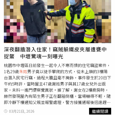
當輪到蔡女受獎，廖男拿著獎狀，作勢要頒發，等蔡老師伸
手欲接過獎狀，只聽「哐噹」一聲！裱了框的獎狀被廖重重
摔在地上，家長會長與蔡師爆發口角，他嗆道：「你們貪贓
枉法，流氓！說你們流氓，還污辱流氓」，當場，
朱姓
副會
長還出言威脅蔡老師等人的人身安全。 蔡老師表示，頒獎
典禮爆發衝突，引起教育局及外界關注，廖姓會長對外表
示，他突然血壓升高、頭暈手抖才不小心讓獎狀掉落地上，
可是在場的人都有聽到，他摔獎狀時，還嗆說：「我就是故
深夜翻牆潛入住家！竊賊躲鐵皮夾層遭甕中
意的，怎樣？」 這場校園大亂鬥，連家長會長夫人也「參
捉鱉 中壢驚魂一刻曝光
戰」，她在Threads發文，聲稱陳老師「刻意絆倒校長」，
譴責暴力，還指控該團隊教師「貪污案正接受調查」，甚至
桃園市中壢區日前發生一起令人不寒而慄的住宅竊盜案件，
謊稱這幾名教師自稱「校長殺手」、「非常不可取，不配當
1名29歲
朱姓
男子竟以徒手攀爬的方式，從未上鎖的3樓陽
老師」。對此，陳姓教師說：「這全部是謊話，兩位老師日
台潛入民宅行竊，過程大膽且毫不掩飾，事件發生於20日下
前已經提告妨害名譽，而我也於3月22日提出刑事告訴」。
午約5時許，當時屋主47歲謝姓男子與其17歲女兒外出返
據了解，這場鬥爭，還延伸到校外，因為陳老師等人的教學
家，未料一進門便察覺異狀。據了解，謝女在2樓廚房時，
團隊，在無黨籍議員吳佩芸、民眾黨立委陳昭姿協調下，國
赫然發現屋內有陌生男子正在翻箱倒櫃，當場嚇得不輕，隨
教署已經同意給予補助款100萬元，沒想到廖姓家長會長寧
即冷靜下樓通知父親並報警處理，警方接獲通報後迅速趕抵
可學校少這筆經費，寧可孩子受教權受影響，也要打擊這幾
現場，由中壢警分局中福派出所員警與屋主一同展開逐層搜
繼續閱讀
03月21日, 2026
名教師。 廖姓家長會長不曉得從哪裡打聽到，教育部國教
索，氣氛一度緊張。搜索過程中，警方仔細檢查屋內各個角