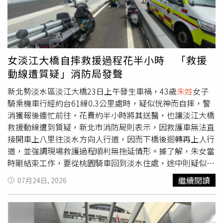
個人都是MAX、皮鴉，好的設計，就是要確保有人出錯時，
代價不是死亡、也不會讓整條道路陷入癱瘓。」Cheap也提
醒，淡水河口每逢冬季東北季風盛行，橋面風勢將更加強
勁，屆時對機車騎士而言才是真正的考驗，道路安全問題仍
值得持續關注。貼文曝光後，引發不少網友熱議，「如果嚴
女淡江大橋自摔救援過程花半小時 「救援
重一點 30分鐘可能人都走了…這個問題真的要重視」、
動線遭質疑」消防局發聲
「救護車：我想救。道路：不好意思，請繞到人走的那
條」、「我已經想好冬天解決方案了！答案就是：禁行機
新北勢淡水區淡江大橋23日上午發生車禍，43歲
朱姓
女子
車」、「交通部表示：我又沒逼妳走這條路。」、「醫護人
騎乘機車行經約台61線0.3公里處時，疑似恍神而自摔，警
員又被迫要練跨欄了」。
消獲報後連忙前往，花費約半小時將其送醫，也讓淡江大橋
救援動線遭到質疑，新北市消防局則表示，因救護車無法直
接開車上八里往淡水方向人行道，因而下橋後迴轉再上人行
道，並強調現場救護過程順利無拖延情形。據了解，朱女當
時剛結束工作，要從桃園騎車回到淡水住處，途中則疑似恍
神自摔，機車重壓在他身上導致動彈不得，淡水警方則花5
繼續閱讀
07月24日, 2026
分鐘內趕抵現場，將機車抬離後並清出通行空間，所幸未造
成嚴重回堵，救護車到達後則將朱女送醫，救援過程花費約
半小時。立法委員洪孟楷則認為此事故凸顯緊急救援動線有
顯著問題，並表示他在通車前就曾提醒，機車道空間有限，