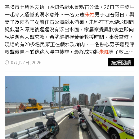
涉及偽造證件及冷凍胚胎等爭議，已交由相關部門統一處
基隆市七堵區友蚋山區知名戲水景點石公潭，26日下午發生
理，截至報導截稿前，院方尚未正式回應媒體詢問。受訪律
一起令人遺憾的溺水意外。一名53歲
朱姓
男子趁著假日，與
師指出，若丈夫與第三者確實利用偽造結婚證接受輔助生殖
妻子及兩名子女前往石公潭戲水消暑，未料在下水游泳期間
治療，不僅可能涉及偽造國家機關證件等違法行為，也已違
疑似潛入潭底後遲遲沒有浮出水面，家屬察覺異狀後立即向
反婚姻忠誠義務。原配除可在離婚訴訟中主張精神慰撫金，
現場遊客大聲求救，希望能把握黃金救援時間。事發當時，
也可依法追討遭不當支出的夫妻共同財產。至於醫院是否須
現場約有20多名民眾正在戲水及烤肉，一名熱心男子聽見呼
承擔法律責任，律師分析，目前醫療院所大多僅能針對民眾
救聲後毫不猶豫跳入潭中搜尋，最終成功將
朱姓
男子救上
提供的證件進行形式審查，並無權限直接查詢婚姻登記資
岸。不過，朱男被救起時已經失去呼吸心跳，且全身發白，
繼續閱讀
07月27日, 2026
料，因此若偽造證件足以亂真，醫院未能第一時間辨識，不
情況相當危急。救人的男子立即替他清除口中異物，並持續
一定構成違法。不過，在合法配偶提出質疑後，院方是否已
實施心肺復甦術（CPR），直到消防救護人員趕抵現場接手
善盡查核、暫停相關程序及風險控管義務，仍有待法院進一
急救。基隆市消防局接獲報案後迅速派遣救護人員前往現
步認定。對於最受外界關注的冷凍胚胎處置問題，律師表
場，除了持續施作高級救命術，也立即將朱男送往新北市汐
示，現行法律認為冷凍胚胎屬具有生命發展可能性的特殊客
止國泰醫院救治。醫療團隊經過全力搶救後，一度成功恢復
體，其處置權原則上屬於精子與卵子的提供者。朱女雖是合
心跳，但因心跳及血壓始終無法穩定，傷勢過於嚴重，最終
法配偶，但因未參與胚胎形成，依法無法單方面要求醫院銷
仍於27日凌晨2時宣告不治，令人不勝唏噓。警方事後完成
毀胚胎。不過，她仍可透過追究偽造證件責任、向衛生主管
相關筆錄，並已報請檢察官會同法醫相驗，以進一步釐清
朱
機關檢舉醫院流程是否存在疏失，或向法院聲請行為保全等
姓
男子的確切死因，詳細事故原因仍有待後續調查。據了
方式，避免涉案胚胎後續遭到移植，進一步維護自身權益。
解，石公潭位於友蚋溪上游，因水質清澈、景色優美，每到