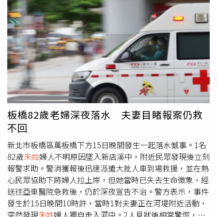
協助安撫。怎料，晚間7時50分左右，朱男從高處墜下，撞
破2樓遮雨棚及棚架後重摔倒地，當場失去生命徵象。救護
人員立即上前急救並送醫處理，最終朱男仍於當晚不治身
亡。對此，為恭醫院聲明，該案發生於晚間門診時段，院方
在第一時間配合消防與警政單位啟動應變機制及安全維護措
施，現場由警消人員到場處置並進行後續相關作業，並同步
通知家屬到場協助處理，惟最終仍不幸發生憾事。為恭醫院
指出，經過調查，該男子非本院住院病人，亦無本院自殺通
報相關紀錄，而醫院建築及頂樓空間均設有門禁與管理機
制，並依相關法規辦理，相關單位20日晚間已到院掌握情
板橋82歲老婦深夜落水 夫妻目睹報案仍救
形，院方將全力配合主管機關後續調查。為恭醫院說，醫療
不回
機構除提供醫療照護外，也重視心理健康議題，未來將持續
強化院內安全巡檢與關懷機制，並配合政府單位推動心理健
新北市板橋區萬板橋下方15日晚間發生一起落水憾事。1名
康促進工作。同時呼籲社會大眾珍惜生命，若面臨情緒困擾
82歲
朱姓
婦人不明原因墜入新店溪中，附近民眾發現後立刻
或人生壓力，可撥打衛生福利部安心專線1925（依舊愛
報警求助。警消獲報後迅速派遣大批人車到場救援，並在熱
我），尋求專業協助，共同守護生命安全。《CTWANT》關
心民眾協助下將婦人拉上岸，但她當時已失去生命徵象，經
心您：勇敢求救並非弱者，您的痛苦有人願意傾聽，請撥打
送往亞東醫院急救後，仍於深夜宣告不治。警方表示，事件
1995。
發生於15日晚間10時許，當時1對夫妻正在河堤附近活動，
突然發現
朱姓
婦人獨自走入河中。2人見狀後相當驚慌，立