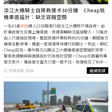
夏季都吸引不少民眾前往游泳、戲水及烤肉。然而，天然溪
潭水域暗藏深淺不一、水流變化及水下障礙物等潛在危險，
淡江大橋騎士自摔救援卡30分鐘 Cheap批
即使水性良好，也可能因體力不支、抽筋或其他突發狀況發
機車道設計：缺乏容錯空間
生意外。此次悲劇也再次提醒民眾，前往天然水域戲水時應
提高警覺，避免單獨潛水或前往危險水域，才能降低意外發
一名43歲
朱姓
婦人23日騎車行經淡江大橋時不慎自摔，由
生的風險。
於事故發生在橋上機車道，救援車輛無法直接駛入，只能改
由人行道接近現場，整起救援作業耗時約30分鐘，期間後方
機車全數停滯，橋面一度擠滿等待通行的騎士。對此，網紅
Cheap認為，事件再次凸顯淡江大橋機車道空間過於狹窄，
緊急救援動線與道路設計仍有檢討空間。Cheap在臉書粉專
發文表示，事故發生當天只是一般平日，救援就花了約半小
時才完成，若未來發生在假日，人行道擠滿遊客的情況下，
繼續閱讀
07月25日, 2026
救援效率恐怕還會受到更大影響。他指出，淡江大橋機車道
過窄的問題，其實在通車前就曾引發外界討論，如今事故發
生，也讓相關疑慮再次浮上檯面。一旦橋上發生事故，不僅
容易造成後方車流全面回堵，救護車等救援車輛也無法直接
進入機車道，甚至難以透過快車道執行救援，只能改由人行
道抵達事故地點。針對部分網友將事故歸咎於騎士操作不
當，Cheap則認為，「道路安全本來就要容錯率，又不是每