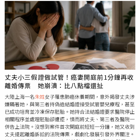
丈夫小三假證做試管！癌妻開庭前1分鐘再收
離婚傳票 她崩潰：比八點檔還扯
大陸上海一名
朱姓
女子罹患肺癌休養期間，意外揭發丈夫涉
嫌瞞著她，與第三者持偽造結婚證接受試管嬰兒療程，甚至
已成功培育並冷凍保存胚胎。她持合法結婚證要求醫院停止
相關程序並處理胚胎卻遭拒，憤而將丈夫、第三者及醫院一
併告上法院。沒想到案件首次開庭前短短一分鐘，她又收到
丈夫提起離婚訴訟的法院傳票，戲劇化發展引發外界關注。