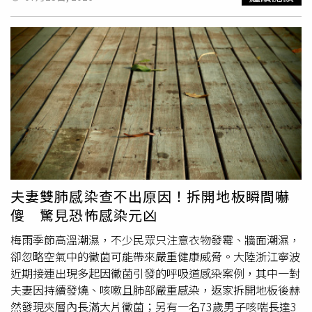
準備迎接新生活；然而詹朱男始終無法接受分手，於2025
年5月10日以歸還寵物鼠為由，將她從桃園約到台中南屯區
見面。被害人詹女擔心對方情緒失控，特地請學長陪同南
下，但仍獨自前往約定地點，詹朱男涉嫌預先攜帶水果刀及
摺疊刀，見面後先搭住她肩膀，再朝胸口等要害猛刺，導致
肺部破裂、大量失血，送醫後仍傷重不治。檢方偵查後依殺
人罪起訴，並認定詹朱男犯案前已預先攜帶刀械、設局約
人，屬於預謀犯案。不過在23日準備程序庭中，被告辯護人
主張起訴書使用「預謀」字眼恐有預斷之虞，聲請法院刪除
相關記載。公訴檢察官則表示，「預謀」是檢方起訴的重要
論證基礎，既已依此方向起訴，就必須在審理中負起完整舉
證責任，若刪除將影響整體起訴架構，因此不同意更動。庭
夫妻雙肺感染查不出原因！拆開地板瞬間嚇
訊時，審判長吳孟潔當庭詢問詹朱男對起訴內容的意見，他
傻 驚見恐怖感染元凶
回應「除了預謀之外，其餘都承認」。法院也整理後續審理
重點，包括詹朱男犯案動機、是否屬預謀殺人、是否符合
梅雨季節高溫潮濕，不少民眾只注意衣物發霉、牆面潮濕，
《刑法》第19條辨識與控制能力減刑規定、是否成立自首，
卻忽略空氣中的黴菌可能帶來嚴重健康威脅。大陸浙江寧波
以及有無《刑法》第59條情堪憫恕減刑適用等爭點，全案預
近期接連出現多起因黴菌引發的呼吸道感染案例，其中一對
定自9月14日起由國民法官法庭進入審理程序。
夫妻因持續發燒、咳嗽且肺部嚴重感染，返家拆開地板後赫
然發現夾層內長滿大片黴菌；另有一名73歲男子咳喘長達3