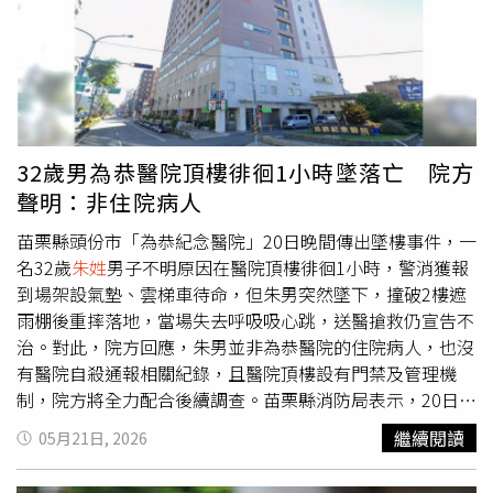
全案經複訊後，
朱姓
共犯被諭知以30萬交保，並限制住居、
出境、出海；另，宋姓主嫌遭裁定羈押禁見。大安分局強
調，對於任何持槍暴力犯罪及槍擊案件均採取零容忍態度，
秉持「快速反應、強力執法、依法究辦」原則，絕不容許不
法分子挑戰公權力。並持續針對轄內易滋事場所加強臨檢及
巡查勤務，全力淨化治安環境，維護市民生命財產安全，提
供市民安心、安全的生活環境。
32歲男為恭醫院頂樓徘徊1小時墜落亡 院方
聲明：非住院病人
苗栗縣頭份市「為恭紀念醫院」20日晚間傳出墜樓事件，一
名32歲
朱姓
男子不明原因在醫院頂樓徘徊1小時，警消獲報
到場架設氣墊、雲梯車待命，但朱男突然墜下，撞破2樓遮
雨棚後重摔落地，當場失去呼吸吸心跳，送醫搶救仍宣告不
治。對此，院方回應，朱男並非為恭醫院的住院病人，也沒
有醫院自殺通報相關紀錄，且醫院頂樓設有門禁及管理機
制，院方將全力配合後續調查。苗栗縣消防局表示，20日晚
間6時28分接獲民眾報案，指醫院頂樓有人疑似情緒不穩，
繼續閱讀
05月21日, 2026
在高處來回走動，消防救護人員在6時37分趕抵現場，在1
樓地面鋪設氣墊，並出動雲梯車待命，警方則聯繫家屬到場