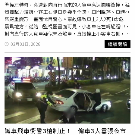
準備左轉時，突遭對向直行而來的大貨車高速攔腰衝撞，猛
烈撞擊力道讓小客車右側車身幾乎全毀，車門脫落、車體框
架嚴重變形，畫面怵目驚心。事故導致車上3人2死1命危，
震驚地方。從路口監視器畫面可見，小客車在左轉過程中，
對向直行的大貨車疑似未及煞車，直接撞上小客車右側，撞
擊瞬間整輛車幾乎被推離原行車動線，甚至一度消失在畫面
繼續閱讀
03月01日, 2026
之中，事故現場可見小客車右側嚴重凹陷變形，大貨車車頭
亦明顯受損，可見撞擊力道相當猛烈。警方初步調查指出，
小客車由63歲
朱姓
男子駕駛，車上載有57歲徐姓妻子與29
歲
朱姓
女兒，一家三口原計畫前往新屋區拜訪友人，未料途
中發生憾事。警消人員獲報後趕抵現場，立即將3人送往醫
院搶救，惟徐女與朱女因傷勢過重宣告不治，朱男目前仍在
加護病房搶救中，情況危急。至於大貨車駕駛為39歲羅姓男
子，事故後留在現場配合調查。警方表示，雙方駕駛酒測值
皆為0，排除酒駕因素。確切肇事原因，包括號誌運作情
形、車速、駕駛視線死角與路權歸屬等，仍有待進一步鑑定
釐清。
贓車飛車衝警3槍制止！ 偷車3人囂張夜市