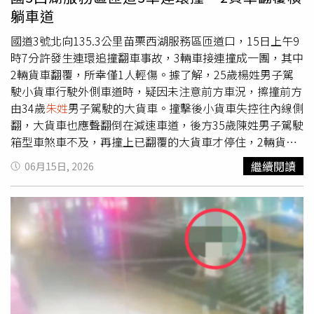
濕功能；浴室、廚房、洗衣機槽、冰箱膠條及地漏等容易孳
躺車道
生黴菌的區域應定期清潔消毒。若家中出現漏水、滲水或不
明霉味，更應檢查牆面及地板夾層是否已有黴菌滋生。若出
國道3號北向135.3公里苗栗西湖服務區匝道口，15日上午9
現長期咳嗽、咳痰、胸悶、喘鳴，且抗生素治療效果不佳
時7分許發生連環追撞翻車事故，3輛車接連撞成一團，其中
時，也應主動告知醫師居住環境狀況，以利及早排除真菌感
2輛貨車翻覆，所幸僅1人輕傷。據了解，25歲楊姓男子駕
染的可能性。
駛小貨車行駛外側車道時，疑因未注意前方車況，擦撞前方
由34歲
朱姓
男子駕駛的大貨車。撞擊後小貨車失控往內線側
翻，大貨車也應聲翻倒在減速車道，後方35歲陳姓男子駕駛
箱型車煞車不及，再撞上已翻覆的大貨車才停住，2輛貨車
分別橫躺於內線及路肩，嚴重堵塞車道。事故僅造成
朱姓
大
繼續閱讀
06月15日, 2026
貨車駕駛手部擦挫傷，經送往苑裡李綜合醫院治療後無大
礙，其餘駕駛均未受傷，警方酒測後確認3人酒測值均為
零。警方後續進行交通疏導並通知拖吊車到場排除，現場於
上午10時6分恢復正常通車。