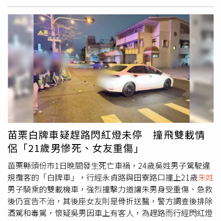
署願意增加補助經費額度，主要是陳昭姿服務處主任賴嘉倫
落，最終在4樓一處由木板與鐵皮外牆形成的狹小夾層空間
出面協調，於是他找上賴，痛斥這些老師是「不法之徒」，
內，成功發現躲藏其中的
朱姓
嫌犯，當場將其逮捕，並起獲
還說他們貪污，正在接受調查。校長趙祝凌被指為了打壓不
其竊得現金新台幣1萬9200元全數追回，整起事件可說是在
聽話的老師，寧可讓教學經費卡住。（圖／讀者提供） 廖
警方與屋主的合作下迅速落幕，避免更嚴重的損失發生。警
強調：「校長是好校長，是這些老師貪贓枉法，要鬥倒校
方表示，朱男係利用民宅陽台未上鎖的漏洞入侵，顯示民眾
長，專門跟趙校長作對，絕不能給他們資源」；此衝突鬧到
居家安全防護仍有待加強，中壢警分局長林鼎泰強調，侵入
教育局，賴嘉倫接受調查，表示廖確實有打電話說這些老師
住家的竊盜行為不僅涉及財產損失，更嚴重影響居民的安全
的壞話，因此，陳師等人已經提告，全案正由台中地院審理
感與生活品質，因此警方將以加重竊盜罪嫌從嚴究辦，絕不
中。本刊致電校長趙祝凌私人手機，並傳訊息未獲回應。於
寬貸。此外，警方也呼籲民眾，平時應養成良好防竊習慣，
是打電話到該校，由發言人教務主任接聽，轉達採訪查證來
包括隨手將門窗上鎖、加裝防盜設備，以及留意周遭可疑人
意，但到截稿為止，趙女並未回應。至於廖姓家長會長，本
車動態，一旦發現異常，應立即通報警方，共同維護社區安
苗栗白牌車疑趕路閃紅燈未停 撞飛雙載情
刊致電其位於逢甲的店，由店長轉達採訪之意，但截稿之前
全。
侶「21歲男慘死、女友重傷」
未獲回應。
苗栗縣頭份市1日晚間發生死亡車禍，24歲吳姓男子駕駛違
規攬客的「白牌車」，行經永貞路與田寮路口撞上21歲
朱姓
男子騎乘的雙載機車，強烈撞擊力道讓朱男身受重傷、急救
後仍宣告不治，其後座女友則是骨折送醫，警方調查後排除
酒駕和毒駕，懷疑吳男因車上有客人，為趕路而行經閃紅燈