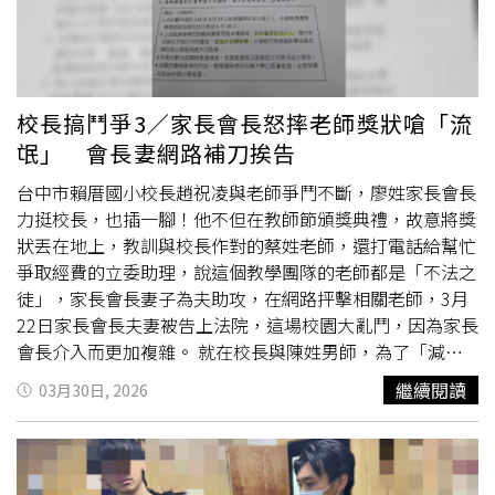
失控滋生糾紛，影響社會秩序及自身安全。◎喝酒勿開車！
飲酒過量，有害健康，未滿18歲請勿飲酒。
校長搞鬥爭3／家長會長怒摔老師獎狀嗆「流
氓」 會長妻網路補刀挨告
台中市賴厝國小校長趙祝凌與老師爭鬥不斷，廖姓家長會長
力挺校長，也插一腳！他不但在教師節頒獎典禮，故意將獎
狀丟在地上，教訓與校長作對的蔡姓老師，還打電話給幫忙
爭取經費的立委助理，說這個教學團隊的老師都是「不法之
徒」，家長會長妻子為夫助攻，在網路抨擊相關老師，3月
22日家長會長夫妻被告上法院，這場校園大亂鬥，因為家長
會長介入而更加複雜。 就在校長與陳姓男師，為了「減課
表」發生肢體衝突的隔天，9月23日教師節頒獎典禮上，一
繼續閱讀
03月30日, 2026
位獲頒卅年資深優良教師的蔡姓女老師竟遭家長會長羞辱；
據悉，蔡女與陳姓教師夫妻、張姓男老師同屬「沉浸式台語
教學」團隊，他們被視為校長的「敵對勢力」，而廖姓家長
會長為了力挺校長，竟公然在典禮現場拿蔡女「開刀」。