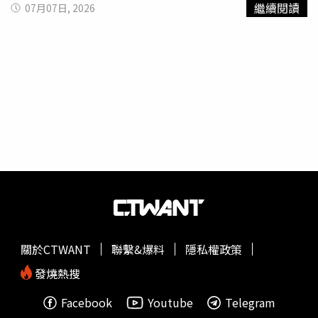
繼續閱讀
07月07日, 2026
盆栽為好友打氣；隔天則換上黑色印花洋裝再度到場，不僅
仔細欣賞每件作品，也陪同蔡康永與現場來賓交流互動。蔡
康永事後將兩人在展場的互動畫面分享到社群平台，溫馨氣
氛感染不少粉絲，也讓外界看見兩人多年來深厚不變的友
誼。談到畫展《你忘記自己多久了》的命名由來，蔡康永透
露，靈感來自一位已婚且育有孩子的女性好友。某個週末，
對方的丈夫主動帶著孩子外出，希望妻子能享受久違的獨處
時光。沒想到，她獨自走到街上後，竟突然愣在原地，腦中
浮現的第一個念頭竟是：「我不知道我要去哪裡玩。」這個
看似平凡的瞬間，卻讓蔡康永深受震撼。故事說到這裡時，
林志玲全程望著蔡康永，不斷點頭，輕聲說了兩次「我懂、
我懂」，似乎對婚後、成為母親後的人生轉變感同身受。蔡
康永感受到她的理解與共鳴，忍不住哽咽表示：「妳這樣看
著我，我真的要哭了。」林志玲隨即握住蔡康永的手，之後
關於CTWANT
聯繫&爆料
隱私權政策
更給了他一個溫暖擁抱，希望給好友支持與力量，畫面溫馨
感人。蔡康永表示，真正讓他難過的，不是朋友不知道該去
發燒熱搜
哪裡，而是她婚前原本是一位自由自在、充滿想法的女性，
Facebook
Youtube
Telegram
婚後卻把所有心力投入家庭與孩子，久而久之竟忘了自己的