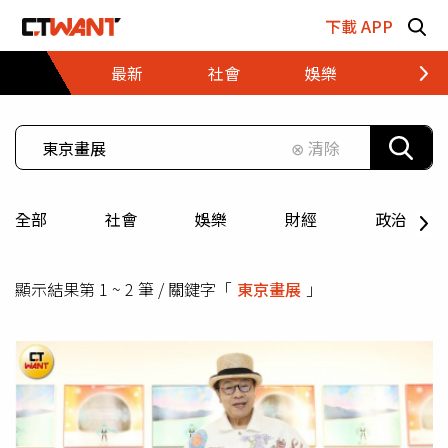
跳至主要內容區塊
下載 APP
最新
社會
娛樂
財經
⊗ 清除
全部
社會
娛樂
財經
政治
顯示結果第 1 ~ 2 筆 / 關鍵字「
東京畫展
」