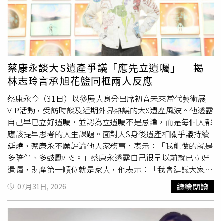
蔡康永談大S遺產爭議「應先立遺囑」 揭
林志玲言承旭花籃同框兩人反應
蔡康永今（31日）以參展人身分出席初音未來當代藝術展
VIP活動，受訪時談及近期外界熱議的大S遺產風波。他透露
自己早已立好遺囑，並認為立遺囑不是忌諱，而是每個人都
應該提早思考的人生課題。面對大S身後遺產相關爭議持續
延燒，蔡康永不願評論他人家務事，表示：「我能做的就是
多陪伴、多鼓勵小S。」蔡康永透露自己很早以前就已立好
遺囑，財產第一順位就是家人，他表示：「我會建議大家沒
事就可以想想看遺囑要怎麼寫，這並不是什麼不吉祥的事
繼續閱讀
07月31日, 2026
情，遺囑會提醒你人生最重要的人跟事情是什麼。」他認
為，預先規劃不僅能避免後續紛爭，也能讓自己的心意獲得
尊重。至於近期引發討論的「特留分」制度修法議題，蔡康