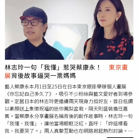
永沒有正面表態支持與否，但強調，財產如何分配應該尊重
當事人的意願，「我認為不應該有任何預設要把財產留給
誰，而是要遵照當事人的意願，所以我建議先立遺囑，這樣
能避免你的東西跑到你不在乎的人手上。」此外，日前蔡康
永在東京舉辦日本首場個人畫展《你忘記自己多久了？》，
好友林志玲特地親自送上植栽祝賀。不過，林志玲近日因兩
年前與丈夫AKIRA帶著兒子到平溪施放天燈，遭裁罰5萬
元，引發關注。對此，蔡康永認為，違反規定就應該接受相
應責任，「志玲小姐在享有天倫之樂的同時，也是要遵守規
林志玲一句「我懂」惹哭蔡康永！
東京畫
定」。至於林志玲日前婉拒接任文策院董事，蔡康永未正面
展
背後故事逼哭一票媽媽
評論。對於自己分享
東京畫展
現場照片時，意外讓林志玲與
言承旭送上的花籃「同框」，掀起網友熱烈討論。他笑說，
藝人蔡康永本月1日至25日在日本東京銀座舉辦個人畫展
拍照時確實曾想過是否要分成兩張照片發布，但最後覺得太
《你忘記自己多久了》，吸引不少粉絲與藝文愛好者到場參
刻意，「我有跟他們講，他們很大方地說沒問題，而且他們
觀。定居日本的林志玲更連續兩天現身力挺好友，首日低調
都是大人了，花籃放在一起會怎麼樣」。蔡康永笑說，大家
以素顏送上象徵祝福的迷你鳳梨盆栽，隔天則盛裝擔任嘉
都很坦然看待這件事。至於是否有機會促成林志玲、言承旭
賓。當蔡康永分享畫展名稱背後的創作故事時，林志玲一句
現實生活再度同框？他幽默回應：「這可能要看看我夠不夠
「我懂、我懂」，讓他當場眼眶泛紅，直呼：「妳這樣看
本事了。」
我，我要哭了。」兩人真摯互動也在網路掀起熱烈討論。林
志玲先以休閒、素顏打扮低調現身畫展，親自送上迷你鳳梨