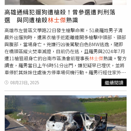
關。其中AHEI即「另類健康飲食指數」，強調民眾可多吃
蔬果、全穀類、豆類、堅果等健康食物，少碰含糖飲料與加
高雄通緝犯遛狗遭槍殺！曾參選遭判刑落
工肉品，往往會呈現較好的血糖、血脂等基礎代謝指標；
選 與同遭槍殺
林士傑
熟識
MIND即「麥得飲食」，強調少加工的植物性食物，限制紅
肉與高飽和脂肪，有助於保護腦部、降低失智風險；AMED
高雄市左營區文學路22日發生槍擊命案，51歲羅姓男子清
即「地中海飲食指數」則以蔬果、堅果、豆類及橄欖油，搭
晨外出遛狗時，遭黑衣槍手近距離連開多槍擊中頭部、頸部
配魚類與白肉為主，幫助降低心血管疾病死亡的風險。魏士
與腹部，當場身亡。兇嫌行凶後駕駛白色BMW逃逸，隨即
航提到，一項發表於國際期刊《自然-老化》（Nature
在橋頭區縱火焚車滅證，目前仍在逃，且羅男與2024年7月
Aging）的研究，追蹤超過2400名瑞典長者長達15年，證實
遭11槍狙殺身亡的台南市區漁會前理事長
林士傑
熟識。警方
飲食愈健康，累積的慢性病就愈少，尤其是採取AHEI或
調查，羅男當日上午6時51分出門，嫌犯疑早已埋伏，並將
MIND飲食的人，長期下來平均減少2 種以上慢性病，遵循
車停於其妹妹住處後方停車場伺機行動。羅男行經住家外約
AMED飲食也可減少約1種慢性病；相反地，若飲食偏向高
30公尺時遭攔阻，雙方疑似發生口角，隨即遭槍手近距離開
繼續閱讀
08月23日, 2025
發炎型態（EDII，經驗飲食炎症指數），慢性病數量則可能
槍射擊，彈雨命中要害，現場共尋獲16顆彈殼，手法宛如行
多出2種。其中的關鍵在於，健康飲食多以富含抗氧化與抗
刑式槍決。行兇後，槍手駕車衝破停車場柵欄逃逸，並將車
發炎成分的食物為主，能幫助身體滅火，減緩慢性病出現，
開往橋頭區甲典街與田中路一帶縱火燒毀，警方在殘骸中發
但高發炎飲食例如常吃加工肉類、含糖飲料則恰好相反，會
現兩把手槍，已送驗鑑識。由於該地監視器稀少，槍手後續
加速心血管與神經系統的損害，讓疾病更快累積。最後，魏
動向成謎。警方指出，死者羅男身分並不單純。2010年他
士航提醒，中秋團聚不必在享受和健康之間拉扯，份量上可
曾參選明孝里里長，但因選舉攻擊對手而遭判刑落選。其後
依211餐盤（每餐的餐盤分成4等份，含50%蔬菜、25%蛋
經營二手車行及當舖，並涉及詐欺、製造假車禍詐保等案