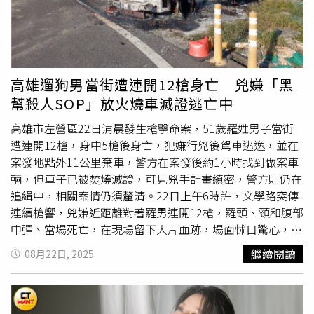
白質食物、25%澱粉食物）原則拿捏，其中蔬菜多一點、澱
件，最終遭判刑4年2個月定讞，因未入監而遭高雄、橋頭地
粉少一點，就能避免吃過頭，但若真的失手，隔天嘗試輕斷
檢署通緝。根據《自由時報》報導，羅男近年與同居人搬入
食，給身體一點休息時間，避免長期以高發炎飲食為主，要
左營文學路，不到一年。鄰居透露，他常駕駛BMW、賓士
是常出現餐後疲倦、血糖忽高忽低或體重停滯，就該尋求專
等進口車出入，鮮少與社區互動，給人財力不俗的印象。此
業協助，及早調整代謝，避免小毛病拖成大麻煩。
外，羅男與2024年7月遭11槍狙殺身亡的台南市區漁會前理
高雄遛狗男當街遭連開12槍身亡 兇嫌「黑
事長
林士傑
熟識，兩人甚至有所淵源。由於本案槍手手法與
幫殺人SOP」放火燒車滅證逃亡中
林士傑
命案極為相似，引發外界聯想是否涉及同一脈絡的黑
道糾紛。警方強調，兇嫌對死者行蹤瞭若指掌，且在犯案、
高雄市左營區22日清晨發生槍擊命案，51歲羅姓男子當街
逃逸及棄車路線皆展現高度規劃，顯示整起案件極可能為精
遭連開12槍，身中5槍後身亡，犯嫌行兇後駕車逃逸，並在
心策畫的謀殺。目前專案小組正全力追緝在逃槍手，並調查
案發地點外11公里棄車，警方在案發後約1小時找到做案車
背後是否牽涉黑道或其他恩怨。
輛，但車子已被焚燒滅證，可見兇手計畫縝密，警方則仍在
追緝中，相關案情仍須釐清。22日上午6時許，文學路突傳
連續槍響，兇嫌近距離對著羅男連開12槍，羅頭、頸和腹部
中彈、當場死亡，在現場留下大片血跡，場面怵目驚心，附
近民眾見狀連忙報警。警方趕抵後立即封鎖現場，調閱監視
繼續閱讀
08月22日, 2025
器後鎖定白色自小客車犯案，在案發後1小時找到作案車
輛，但該車被棄置田邊，還遭焚毀滅證，可見犯嫌計畫縝
密、早有預謀，還製造斷點增加警方辦案難度。而殺人後放
火燒車滅證也是黑幫常用手法，桃園市黑幫角頭「黑人」郭