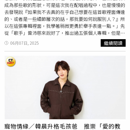
的承慶必備保養喉嚨的蜂膠，而且是很純的類型，所以吃起
快樂，自己跟自己相處最容易，但只要牽扯到其他人腦筋就
成為那些歌的形狀，可是這次我在配唱過程中，也是慢慢的
來很苦，他也特別分享上面寫有名字的客制耳機，因為他到
會猛轉，還好先生會給曾沛慈滿滿的情緒價值，當作她的支
去發現說『如果我不去真的在乎自己想要在這首歌裡面傳達
目前為止已經弄丟8次耳機，因此乾脆把名字寫上去，而粉
撐，再加上這幾年的時間好好告訴自己要放過自己，腦中少
的、或者是一些細節層次的話，那我要如何說服別人？』所
絲們知道他喜歡寶可夢，便送他皮卡丘的公仔，他也非常珍
了很多不該出現的問題，平靜了、安穩了，然後看自己接下
以在這張專輯裡面，我學著稍微更勇於舉手表達一點。」先
惜地帶著；正在實行美白計畫的崇峻則帶著膠原蛋白，他先
來可以活出什麼樣的自己，這種感覺才是踏實。「我覺得以
從「歌手」曾沛慈來說好了，推出過五張個人專輯，但是在
前因為眼壓過高常常頭痛，不適合長時間戴隱形眼鏡，因此
現在的這個環境，其實已經很難去妳要說……我現在要唱
新專輯《下週同樣時間》之前，她的歌手職涯呈現規律的曲
繼續閱讀
06月07日, 2025
隨身帶著隱形眼鏡盒，他的包包中還有男團
歌、我等一下要演戲，我覺得蠻難去區分的很好，現在的我
線圖—錄專輯、拍戲、錄專輯……跟這個角色好像很親，但
BOYNEXTDOOR的限定小卡，讓偶像一直陪伴在身旁。崇
會覺得，有好的機會、我想要的機會，我一定要把它把握起
卻沒有完完全全投入其中，然後推出後每天懸著一顆心，每
峻（左一）習慣將偶像的小卡帶在身邊，Alex（左二）則是
來，如果真的出現撞在一起的狀況，一定會超累，但是我現
小時猛刷軟體看自己新歌的排名，心裡急卻少了那麼點……
拿著他們團體自己的小卡，李定（右二），相當有藝術天
在也覺得或許嘗試一次有何不可？可以的話當然還是切開
歸屬感？「以前可能就是哪些歌確定了，就先錄掉那一首，
賦，會自己畫悠悠卡，彫秦（右一）最喜歡的小物是粉絲送
啦，那畢竟是不同，很不一樣的我，我可能會覺得人格分
可是這次是《下週同樣時間》整張專輯濃縮在一段時間內，
的ARKis小別針。（圖／
林士傑
攝）。Alex（右）被算出桃
裂，因為我太習慣從『心』這邊去，不管是唱歌跟演戲。」
我一直在面對不一樣的歌，所以這張專輯的錄音期，我就像
花運非常多，崇峻（左）則正在實行美白計畫，會隨身帶著
（圖／
林士傑
攝）也因為同時身為演員跟歌手，曾沛慈很能
是演了一部戲一樣，演了十首到十二首歌的樣態。」（圖／
膠原蛋白。（圖／
林士傑
攝）李定的隨身小物中能看出他的
體會箇中的滿足，拍戲的當下很苦，演喜劇其實也很累，鏡
林士傑
攝）新專輯的錄音、宣傳等工作，這次基本上全都濃
藝術天賦，例如他的悠悠卡就是自己畫的，內容是團員們的
頭前釋放了十幾個小時，收工回家癱軟在床上，回憶拍《太
縮在兩、三個月內達成，意外地成了高強度的工作狀態，但
代表動物，相當可愛，追求美感的他雖然不常噴香水，但會
太太厲害》時在台東取景，第一個禮拜還行，第二個禮拜開
也讓曾沛慈第一次體驗到「歌手」這個職業的真諦，有更緊
因為喜歡香水的包裝而帶在身上，不過他的包包中也翻出不
始角色要給出很多能量，覺得越來越需要睡眠，雖然拍戲很
密的時間面對音樂作品，更看清那個輪廓該怎麼加入更多的
少垃圾，反差萌讓團員們笑翻；彫秦則會隨著心情，改變掛
累，但一段時間沒拍戲又會技癢，曾沛慈說：「我其實比我
自己。她舉例主打歌〈搶先看〉，原本挑選的是另一首作品
寵物情緣／韓晨升格毛孩爸 推崇「愛的教
在包包上的帽子，貼心的他也會因為擔心身旁的人生病或受