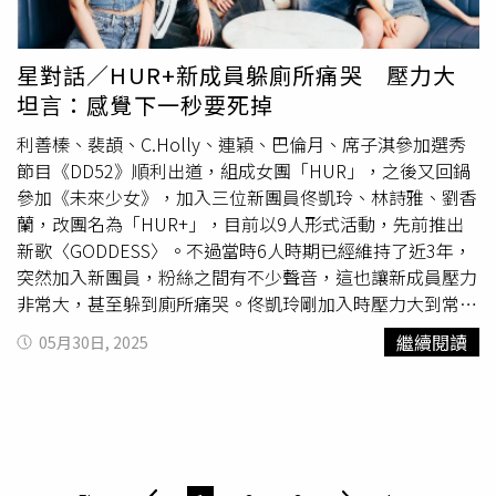
輯錄音結束後，經歷了身心壓力、情緒起伏的曾沛慈，突然
便，有時韓晨練球到很晚才回家，迎接他的就是滿地便溺、
驚覺自己「我就是很喜歡唱歌跟演戲啊，我沒有辦法再假裝
被咬壞的電線與棉被。為了更貼近毛孩的狀態，他特地去上
我自己好像沒有那麼喜歡」，以前覺得如果沒有很喜歡，應
課學習動物行為，「牠眼睛睜很大嘆氣是在不爽，眼睛瞇瞇
星對話／HUR+新成員躲廁所痛哭 壓力大
該要獲得些什麼才有動力繼續往前走，現在既然知道是自己
嘆氣才是開心、滿足。」他也學會正確遛狗的方法，「要拉
坦言：感覺下一秒要死掉
最熱愛的事情了，又很幸運地成為職業，真想不到有什麼行
直牽繩、平行走在身邊，不可以讓牠在前面跑，這樣牠才會
業對目前的自己來說更有吸引力。「現在會覺得假使唱歌跟
對環境有安全感。」自從教會ODDY乖乖散步後，韓晨甚至
利善榛、裴頡、C.Holly、連穎、巴倫月、席子淇參加選秀
演戲沒有人看、沒有人聽、也賺不到錢，當然這些都是很現
會帶著牠搭客運往返台中台北工作。就連搬回北部住後，原
節目《DD52》順利出道，組成女團「HUR」，之後又回鍋
實的東西，可是我希望自己有一天，假設真的沒有繼續了，
本最反對他養狗的爸爸，也徹底淪陷成為最寵ODDY的那
參加《未來少女》，加入三位新團員佟凱玲、林詩雅、劉香
不是因為這些現實的因素，而是我知道我想要去下一個階
位。不但每週幫牠洗澡，還親自買了專用吹風機，只為了讓
蘭，改團名為「HUR+」，目前以9人形式活動，先前推出
段，下一個階段是什麼？其實我現在也不知道，如果現在的
洗澡流程更快速、更舒服。原本反對韓晨養狗的父母，不僅
新歌〈GODDESS〉。不過當時6人時期已經維持了近3年，
我就是那麼喜歡，就要好好面對這件事情。」（圖／
林士傑
改變想法，現在更成為ODDY的主要照顧者。（圖／
林士傑
突然加入新團員，粉絲之間有不少聲音，這也讓新成員壓力
攝）曾沛慈生日：10月21日2019年憑《我們與惡的距離》
攝）韓晨笑說爸爸其實是虎爸，卻被ODDY吃得死死，媽媽
非常大，甚至躲到廁所痛哭。佟凱玲剛加入時壓力大到常躲
獲得第54屆金鐘獎戲劇節目女配角獎2024年憑《BIG》入圍
也從反對變成心甘情願照顧ODDY，甚至有次還因ODDY在
在廁所痛哭。（圖／
林士傑
攝）佟凱玲表示HUR本來就是她
繼續閱讀
05月30日, 2025
第61屆金馬獎最佳女配角獎2014年推出首張個人專輯《我
路上亂衝，來不及反應被牠拖著走，結果跪在地上腳骨折，
很喜歡的女團，讓她更加不想辜負這個團體，但巨大的壓力
是曾沛慈 I’m Pets》2025年推出第五張個人專輯《下週同
整整休養了三個月，「牠自己也知道做錯了，還會默默陪在
讓她在比賽期間常常躲起來哭，「不想讓團員看到，只好衝
樣時間》7月5日將於信義區遠百A13舉辦專輯簽唱會
我媽身邊。」更讓韓晨印象深刻的是ODDY竟能讀懂人類情
去廁所大哭，要很快調整心理的狀態，不能讓一下子的脆弱
緒，「有次家人溝通比較激烈，牠本來沒反應，看到媽媽在
影響到團隊。」對於粉絲不習慣新團員，她認為只能更把自
哭，牠就用腳摸她的手想安撫她。」聰明的ODDY很懂得觀
己做到最好，為團體做出貢獻，才能得到粉絲的認可。林詩
察人類情緒，甚至曾用腳輕觸安慰落淚的韓晨媽媽。（圖／
雅坦言原本很擔心粉絲會失望。（圖／
林士傑
攝）年僅17歲