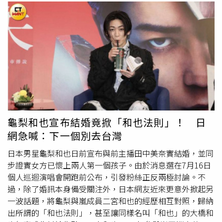
龜梨和也宣布結婚竟掀「和也法則」！ 日
網急喊：下一個別去台灣
日本男星龜梨和也日前宣布與前主播田中美奈實結婚，並同
步證實女方已懷上兩人第一個孩子。由於消息選在7月16日
個人巡迴演唱會開跑前公布，引發粉絲正反兩極討論。不
過，除了婚訊本身備受關注外，日本網友近來更意外掀起另
一波話題，將龜梨與嵐成員二宮和也的經歷相互對照，歸納
出所謂的「和也法則」，甚至讓同樣名叫「和也」的大橋和