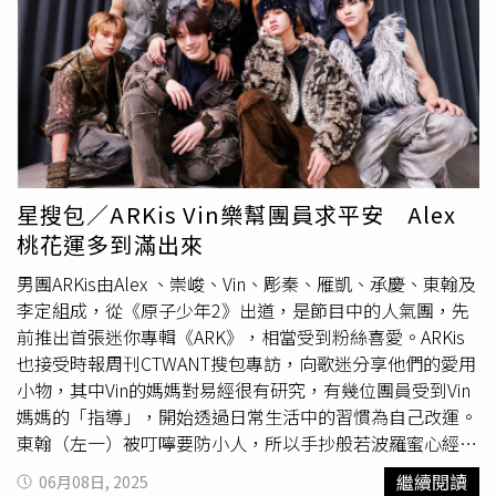
響自己，想成為果斷的人。」袁漠遙的宮崎駿收藏，不僅是
代女性最重要的特質是獨特，平時她靠運動和飲食管理維持
具欣賞價值，也是反映她對角色性格的認同。（圖／
林士傑
體態，也會借助醫美得到一些幫助，金泰希分享：「以前會
攝）另外，兩張她珍藏的CD，是日本「大無限樂團」的作
去皮膚科做臉、按摩，現在因為要做許多家務事，還要帶小
品，「我喜歡這個女主唱的聲音，每次聽都會幻想有一天站
孩，沒拍戲也有很多事要做，想要有一個明確的效果時，就
上舞台，也能像她一樣有感染力。」24歲的袁漠遙很知道自
會去搜集醫美的資訊，效果看起來比較明顯。」她覺得不管
己想要什麼，並且默默努力達成。（圖／
林士傑
攝）袁漠遙
是台灣還是韓國女性，都想要不著痕跡地變美。她一身淺藍
原本是走音樂路線，高中就作詞作曲，讀北藝大電影系也是
紗質高衩禮服，露出白皙的修長美腿優雅亮相。（圖／
林士
為了自己的配樂能被曝光，她簽進經紀公司也定位往樂壇發
傑
攝）最後，金泰希有話對粉絲說：「這麼久沒有來台灣，
星搜包／ARKis Vin樂幫團員求平安 Alex
展，卻突然來了在《第一次遇見花香的那刻2》演音樂才女
粉絲依舊歡迎，感到很開心，希望能更常造訪台灣，想要來
桃花運多到滿出來
的機會，一切就像命運的安排，她也誠實表示：「音樂是展
旅行，以後在街上遇到，可以跟我打招呼。」
現自己，演戲是展現角色，比較難同時兼顧，如果角色離我
男團ARKis由Alex 、崇峻、Vin、彫秦、雁凱、承慶、東翰及
太遠，我還是會傾向好好做音樂。」
李定組成，從《原子少年2》出道，是節目中的人氣團，先
前推出首張迷你專輯《ARK》，相當受到粉絲喜愛。ARKis
也接受時報周刊CTWANT搜包專訪，向歌迷分享他們的愛用
小物，其中Vin的媽媽對易經很有研究，有幾位團員受到Vin
媽媽的「指導」，開始透過日常生活中的習慣為自己改運。
東翰（左一）被叮嚀要防小人，所以手抄般若波羅蜜心經改
運，Vin（左二）會隨身帶著各國的平安符，雁凱（右二）
繼續閱讀
06月08日, 2025
當兵時曾有低血糖險暈倒的經驗，因此食物不離身，承慶