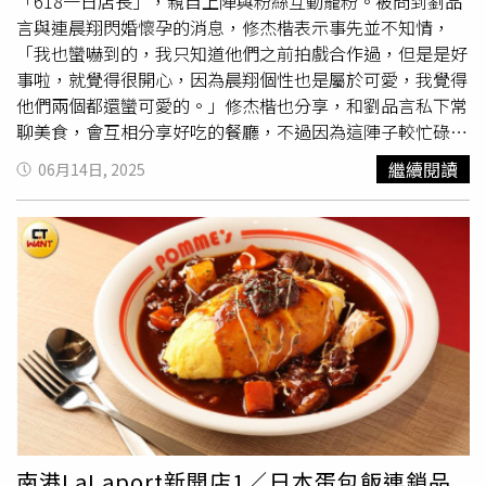
會去看還能有什麼可能性，加上劇本的重點多是放在40歲以
「618一日店長」，親自上陣與粉絲互動寵粉。被問到劉品
是史上全世界最困難的工作，太困難了，所以我非常佩服全
前的年紀，彷彿那個年齡層的人才在談戀愛，《拜六禮拜》
言與連晨翔閃婚懷孕的消息，修杰楷表示事先並不知情，
職母親怎麼撐下來的，我覺得太困難。」（圖／
林士傑
攝）
放入了更多女性的可能性，或是很多女性都有可能遇到的困
「我也蠻嚇到的，我只知道他們之前拍戲合作過，但是是好
人生以帥氣為目標的丁寧，在新作品《拜六禮拜》扮演的就
境，不是上了年紀就可以每天光鮮亮麗喝下午茶，還是有人
事啦，就覺得很開心，因為晨翔個性也是屬於可愛，我覺得
是個帥氣的角色，專訪中除了分享身為演員、一路走過來的
受困於柴米油鹽醬醋茶。「中年女性是一個非常有趣的年
他們兩個都還蠻可愛的。」修杰楷也分享，和劉品言私下常
心路歷程，剖析自己對於身為演員的認真與自信，也透露許
紀，因為第一點，我們也不能夠再裝可愛了，對，然後第二
聊美食，會互相分享好吃的餐廳，不過因為這陣子較忙碌，
多《拜六禮拜》的有趣回憶，以及與另外兩位女主角鍾欣
點，妳要怎麼過妳剩下的人生？不該再像年輕一樣青春無
上禮拜幾乎都不在台北，因此還未傳訊息恭喜對方，「等一
繼續閱讀
06月14日, 2025
凌、孫淑媚火花四濺的演技派高手過招，請打開時周大紅人
敵，我什麼都不怕，但是也不能像老年一樣就是擺爛算了，
下立刻傳！」而被問到私下和連晨翔熟嗎？修杰楷笑說：
YouTube頻道(https://reurl.cc/4QmVGX)以及PODCAST頻
我們想的東西開始比較靠近真的真實人生了，那我們這三個
「常常在尾牙的場合會遇到，去探班的時候有遇到，但是私
道(https://reurl.cc/RjM7An) ，一起來聽聽丁寧的喜劇人
中年女人丁寧、鍾欣凌、孫淑媚在生命都有很多缺失、我們
底下不會特別見面，因為畢竟年齡還是有一些差距，他可能
生。
都有經濟的壓力，那我們該怎麼樣選擇我們的人生，還是要
不想跟一個大叔分享太多。」而對於將到來的暑假修杰楷表
讓別人來選擇我們的人生，這就是這部戲在講的。」（圖／
示，以往和老婆賈靜雯都會盡可能的避掉工作，來陪孩子，
林士傑
攝）「再爛的劇本，我都可以把這個角色演好，因為
今年已安排女兒出國參加夏令營，「讓他們玩中學習，放鬆
這是我的工作。」對丁寧來說，挑選作品最重要的，就是先
一下」，修杰楷也自曝光暑假這段期間教育基金就超過30
看導演跟編劇，編劇是整部作品的靈魂，導演是帶著靈魂往
萬，「一家人出遊光機票就蠻多了」，他提到，過去工作比
前走的人，導演不錯、劇本不錯，接下來就是要相信自己可
較常坐商務艙，但是帶小孩都是跟他們坐經濟艙，「我覺得
以把這角色演好，即使這個角色以前就有過類似的，但跟隨
要讓他們有一些觀念，坐商務艙是因為爸爸媽媽很努力工作
著人生歷練，演技也跟著慢慢成長，然後相信自己，因為再
賺錢，以後要努力工作才可以坐比較大的位置。」而他也笑
爛的劇本都要努力演好。「我對我自己是沒有標準的，因為
說：「媽媽真的很努力工作所以可以坐商務艙，飛長程的話
南港LaLaport新開店1／日本蛋包飯連鎖品