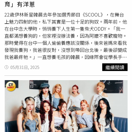
想像的喜歡演戲吧。」「唱歌的話，我覺得這次的《下週同
當第一波主打歌，但唱片公司決定翻案，曾沛慈當然很清楚
育」有洋蔥
傷，隨身帶護理包，而他最喜歡的小物是粉絲送的ARKis小
樣時間》專輯錄音過程，我自己心裡的壓力其實比想像的
自己唱歌擅長的路線在哪，但本身不是善於策略的人，就把
別針，笑說：「但是很刺，常被刺到，粉絲們的愛太熱情
大，我也是事後才發現的，就是因為這段時間很忙，所以我
決定權交給更專業的吧，面對從沒嘗試過的曲風、帶入有點
22歲伊林新星韓晨去年參加選秀節目《SCOOL》，在舞台
了！」李定（左）的包包裡常會冒出垃圾，讓團員笑翻；貼
很需要 focus在一定要顧好我的身體，因為大家都一起設定
酷的鬆弛感，反而驚喜發現自己還可以有這種樣貌，這是從
上魅力四射的他，私下其實是一位十足的狗奴。兩年前，他
心的彫秦（右）會隨身帶著護理包。（圖／
林士傑
攝）
了一個時間點了，我就很不希望自己拖後腿，所以其實這段
沒展現出來過的曾沛慈。隔了三年才推出新專輯，說粉絲們
在台中念大學時，悄悄養下人生第一隻柴犬ODDY。「我一
ARKis推出迷你專輯《ARK》。（圖／
林士傑
攝）
時間，一有小小的什麼鼻涕啊、或是喉嚨卡啊或什麼的，我
等很久，但其實在電視、電影中有看到曾沛慈的作品，曾沛
直都滿想養狗的，但家裡沒辦法養，因為阿嬤不喜歡寵物。
就會覺得好緊張，然後我整個人就繃得很緊。」（圖／
林士
慈也形容自己的音樂不是目標性的多產，一些時間分給演員
那時覺得在台中一個人偷偷養應該沒關係，後來爸媽來看我
傑
攝）好好面對熱愛的事，不管再怎麼辛苦，也許看到成果
這個身分了，自然出專輯就要多點時間等待，體感可能不到
發現我養狗，我爸很反對，沒想到帶回台北後，最後卻變成
也許剛開始還是會用放大鏡檢視，但久了就會知道，那是一
三年，但回頭去看，曾沛慈很久沒當發片歌手了。「因為真
我爸最疼牠。」一直想養毛孩的韓晨，因緣際會從學長手中
個證明自己曾經努力過的痕跡，專訪中曾沛慈是歌手、也是
的很忙，所以好像有點忙到忘記要擔心這件事，如果其實我
收編了柴犬ODDY。（圖／
林士傑
攝）韓晨透露，ODDY是
繼續閱讀
05月31日, 2025
演員，暢談身為兩個角色的熱情跟疑慮，也分享《下週同樣
沒有這麼忙，以我的個性來說一定會擔心，然後我開始發現
學長家犬舍的毛孩，原本是培育去日本比賽的柴犬，卻因
時間》專輯中主打歌曲背後的故事，請打開時周大紅人
自己那個熟悉的擔心感回來的時，是開始打歌的時候，就是
「試鏡落選」，輾轉由韓晨收養。「學長說是豆柴，結果來
YouTube頻道(https://reurl.cc/4QmVGX)以及PODCAST頻
又開始每天刷留言啊、流量啊，但我這次我做了一件以前沒
了才發現滿大隻的，現在已經11公斤了。」韓晨笑說，第一
道(https://reurl.cc/RjM7An) ，聽聽曾沛慈的專訪，也別忘
有做過的事，我就把每小時為單位去刷的那個榜單平台想說
次見到ODDY時還覺得牠醜，「但事實證明，用愛灌溉會變
了7月5日參加曾沛慈的簽唱會。
刪掉好了，再這樣看下去沒完沒了，太焦慮了，我覺得隔三
好看。而且牠滿像我，看起來一樣憨憨的。」韓晨上課後更
年再發這張作品，對我來說最不一樣的是現在的時代有更多
懂得愛犬的行為與需求，也成功改善了ODDY調皮搗蛋的習
選擇、更快速，以及妳要用以前的方式去評斷這首歌到底有
慣。（圖／
林士傑
攝）飼養ODDY兩年多，韓晨發現自己與
沒有所謂的『中』，已經不太知道怎麼去判斷了，所以其實
愛犬不論外貌還是個性，都越來越相似。（圖／
林士傑
攝）
這對我來說反而是最大的差別。」（圖／
林士傑
攝）五月專
起初ODDY到韓晨的租屋處時相當認生，不僅經常隨地大小