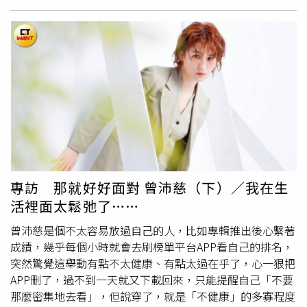
（右一）的皮卡丘公仔是粉絲送的，他非常珍惜地帶著。
（圖／
林士傑
攝）東翰的包包中隨身帶著手抄的般若波羅蜜
心經，「Vin媽媽說我要多唸經文、多抄經文，能讓我的人
生舒服一點，她說我有一個『洞』，叫我要防小人，還好目
前還沒遇過小人！」被Vin虧：「我媽說他歹命啦！」另外
一位被Vin媽媽算過命的團員Alex則截然相反，Vin媽媽說他
的桃花運非常多，而且整個「庫」是滿的，所以平時要多捐
錢，不然其他的「運」會進不來。Vin表示媽媽並不是專門
算易經的，只是因為有興趣所以到易經大學上課，「媽媽大
大小小的事情都會算，每次帶朋友去她都會講得很詳細，反
而是我的她不會講太多。」Vin的包包中也有各式各樣的平
專訪 那就好好面對 曾沛慈（下）／我在生
安符，包括日本伏見稻荷大社的特別版御守，還有媽媽到印
活裡面太鬆弛了……
度求的葉子，笑說：「各大國都在保護我！」而他出去玩也
不忘為團員們求平安符，可見8人之間的好感情。除了般若
曾沛慈是個不太容易放過自己的人，比如專輯推出後心繫著
波羅蜜心經，東翰的包包中也有不少特別的小物，例如外送
成績，幾乎每個小時就會去刷榜單平台APP看自己的排名，
員在用的零錢盒，他表示自己的錢包中通常只會放紙鈔，零
突然驚覺這舉動有點不太健康、有點太過在乎了，心一狠把
錢都亂丟，「跟我認識很久的朋友都知道這件事情，有次就
APP刪了，過不到一天就又下載回來，只能提醒自己「不要
送我這個生日禮物，一格可以裝10個，很方便。」卻被團員
那麼密集地去看」，但說穿了，就是「不健康」的多寡程度