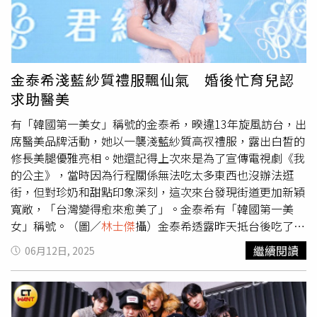
定期療程維穩膚況與輪廓線條。「不是不能偷懶，而是我更
有結果。每次看那一段，我都會哭。」她連結到自己重考大
在意效果。醫美療程就像是一種高效支援，可以讓我迅速調
學的經歷，已知大學讀哪一所對自己來說並不是那麼重要，
整狀態，不用靠運氣碰運氣。」她認為，變美這件事從來不
但她必須要完成對自己的承諾，考進台北藝術大學電影系。
是偶然，而是選擇正確的方法、持續做對的事，才會真的有
「《花木蘭》中有一段很重要，她不是為父當兵的，電影台
效果，也才能美得長久而穩定。（圖／取自金泰希 IG）5.變
詞有說『我只是無法接受別人不認可我，才做這件事』，很
金泰希淺藍紗質禮服飄仙氣 婚後忙育兒認
漂亮，不是天生，是選擇即便擁有傲人顏值金泰希，她從不
有骨氣，也是她脆弱的地方，不被看好，那就做給你看。」
求助醫美
把「天生」當作理所當然，而是透過飲食、自律與醫學美容
進台北藝術大學電影系後，得以上武術課，她這次也帶來她
的輔助，打造最自然有感的狀態。這不只是保養哲學，更是
的武術兵器，劍、扇、棍，她還曾得到大專盃對練組第一名
有「韓國第一美女」稱號的金泰希，暌違13年旋風訪台，出
一種生活智慧，難怪RAIN這麼愛她，因為舉手投足的金泰
的佳績。她自己另外去拜師學馬術，默默完成她高中時的願
席醫美品牌活動，她以一襲淺藍紗質高衩禮服，露出白皙的
希，實在是看不出今年已經45歲，整個人散發出少女的氣
望，一步步達成對花木蘭形象的追尋。「這感受好難形容，
修長美腿優雅亮相。她還記得上次來是為了宣傳電視劇《我
息，實在太難得！
我第一次看到馬，起雞皮疙瘩、心跳很快，2023年去壩上
的公主》，當時因為行程關係無法吃太多東西也沒辦法逛
草原，第一次野騎，我哭了，大哭到不行，我完成了我從小
街，但對珍奶和甜點印象深刻，這次來台發現街道更加新穎
聽音樂想像的畫面，我騎得非常快，把韁繩放掉，我就讓牠
寬敞，「台灣變得愈來愈美了」。金泰希有「韓國第一美
衝，我往回看，大家追不上我，我的眼淚就往後飆，像是有
女」稱號。（圖／
林士傑
攝）金泰希透露昨天抵台後吃了火
某種召喚，那一刻我完成跟得到心中定義的自由。」宮崎駿
焰烤鴨以及一些小菜，雖然不知道菜名，但都很好吃，她稱
繼續閱讀
06月12日, 2025
的世界，在她的收藏中佔了重要席位，尤其是《魔法公
讚：「台灣料理清淡，辛香料不多，對美容很好。」金泰希
主》、《風之谷》，她收藏的設定稿、黑膠、拼圖，是她對
坦言很想吃美食，但因為今天要工作，盡量避免太鹹和油膩
角色性格的欣賞，「女主角都有比較強悍的特質，小時候只
的食物。金泰希坦言很想吃台灣美食，但因為今天要工作，
要看到那種勇敢果斷、正義的女生，我就會覺得好棒，也影
盡量避免鹹太和油膩的食物 。（圖／
林士傑
攝）她認為現