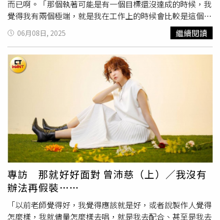
爆料受訪前他的零錢還是散落在包包裡面，他連忙解釋：
而已啊。「那個執著可能是有一個目標還沒達成的時候，我
「我通常會先丟包包隔天再整理，剛好昨天沒整理所以才這
覺得我有兩個極端，就是我在工作上的時候會比較是這個狀
樣！」東翰（左）的零錢常常亂丟在包包裡，朋友還送了零
態，可是我的生活就有點鬆弛，可能我在生活裡面太鬆弛
繼續閱讀
06月08日, 2025
錢盒；而Vin（右）會幫團員求平安符。（圖／
林士傑
攝）
了，所以我把所有的精力跟專注，很容易在工作的時候被放
而「桃花運超強」的Alex受訪當天戴著眼鏡，包包裡放著眼
得很大。」也是因為這股對工作的執著，曾沛慈以前沒有辦
藥水，苦笑說前一天切辣椒手沒洗乾淨，拔隱形眼鏡時眼睛
法好好的看自己的作品，不覺得自己的表演跟聲音是好看好
痛到不行，所以暫時只能戴著眼鏡。Alex也帶著號稱能消水
聽的，直到今年戲劇作品《太太太厲害》推出，因為是比較
腫的膠囊，笑說是媽媽去日本時帶回來的，他覺得相當有
喜劇的詮釋，會比較放鬆去看，而新專輯《下週同樣時
用，後來還請在日本玩的崇峻媽媽幫忙帶幾包回來，另外他
間》，她直言「我的靈魂跟每一首歌有更多的融合，所以好
也隨著帶著棒棒糖，除了能防止低血糖，拍照想耍帥的話也
像有開始覺得(可以好好欣賞)。」「作品在播或者是正在宣
可以拿來用。雁凱的包包則充滿各種食物，包括蛋捲、媽媽
傳的當下，妳會很嚴格的看待，可是可能過一段時間之後，
給的堅果、能補充碳水的香蕉，問及是否曾因低血糖昏倒，
在回看的時候，會覺得其實演得不錯啊，就是蠻好笑的，或
所以才會帶著這麼多小零嘴？他表示當兵時跑3千公尺，跑
是像最近我在用YouTube可能要看自己的流量或什麼，打我
到一半頭暈，覺得眼前一陣黑，最後被送上裝甲車休息，所
名字的關鍵字，也會出現一些戲劇的片段，然後無聊就突然
以會特別注意別再重蹈覆徹。身為眼鏡控的他也帶了好幾副
覺得『好像很久沒有看到拍戲的自己』，點來看的時候會被
專訪 那就好好面對 曾沛慈（上）／我沒有
眼鏡，甚至還帶著扇子，笑說：「夏天要到了，這個不用充
自己逗笑，所以我就覺得，這也是某個程度，我可能開始學
辦法再假裝……
電很方便，而且古色古香的！」相較於別人會帶小電扇，雁
習放過自己了。」（圖／
林士傑
攝）以前曾沛慈不太懂得怎
凱（右）卻相當復古地帶著扇子搧涼，而容易忘東忘西的承
麼去肯定自己，反而專注在找問題，硬是找出了問題，開始
「以前老師覺得好，我覺得應該就是好，或者說製作人覺得
慶（左）已經弄丟8次耳機。（圖／
林士傑
攝）。身為主唱
想要找答案，猛往那個牛角尖鑽，太過完美主義讓她曾經不
怎麼樣，我就儘量怎麼樣去唱，就是我去配合、甚至是我去