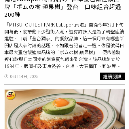
我覺得首先你不可能再找第二個人來演我同樣的角色，我覺
盡可能讓她在飛機上比較舒適一點。」修杰楷寵妻，讓賈靜
牌「ポムの樹 蘋果樹」登台 口味組合超過
得那個自信是，我相信人生沒有第二次機會，包括導演你也
雯獨坐商務艙。（圖／
林士傑
攝）
200種
沒有第二種選擇，你就算覺得我演不好，但是你確定另外一
個人來會演得比我更好嗎？而且當這個角色到我手上，我是
「MITSUI OUTLET PARK LaLaport南港」自從今年3月下旬
用百分之百的精力去處理這個角色，就是工匠概念，我很努
開幕後，便帶動不少逛街人潮，還有許多人是為了朝聖陸續
力花很多精神去打磨我這把劍，基本上不可能不太好，因為
進駐、目前「全台獨家」的餐飲品牌，這一個月來有哪些新
花的時間還滿多的，所以我覺得我的自信是來自我的努力，
開店是大家討論的話題，不如跟著記者走一遭。像是號稱日
我是一個非常努力的演員，我絕對不會在現場說『導演可是
本最大蛋包飯連鎖品牌的「ポムの樹 蘋果樹」，便帶著將
我覺得這樣……』導演說不好就一定不好，一定有哪些東西
近40款與日本同步的創意蛋包飯來到台灣。該品牌創立於
我沒有做到，我就會不斷地換不同的表演方法試看看。」
1994年，版圖拓及東京渋谷、台場、大阪梅田、難波等
（圖／
林士傑
攝）丁寧舉了讓她拿下金馬獎最佳女配角的
地，至今在日本全國擁有近百家分店。有趣的是，「ポムの
繼續閱讀
06月14日, 2025
《幸福城市》為例，一場她跟夏靖庭的對手戲，夏靖庭拍了
樹 蘋果樹蛋包飯」提供約40種多元口味的蛋包飯，除了部
兩次就ok，但丁寧每試完戲就會跑到導演身旁聽聽有什麼
分為固定搭配之外，多數可選擇蛋包內要包覆酸甜的番茄炒
反饋，導演何蔚庭一開始只表示：「怪怪的、好像少了一點
飯、溫潤的奶油炒飯或加價選擇牛豬混合的絞肉炒飯，再加
什麼……」NG了8次之後，突然對丁寧說：「我覺得這個角
上淋在蛋皮上的不同醬料，組合最多可超過200種，相信會
色壓迫性不夠。」知道要的是什麼了、演員接受到訊號了，
讓人充滿選擇障礙。引進「ポムの樹 蘋果樹蛋包飯」的是
換了一種演法，一次過關，丁寧會非常相信導演的指令，努
旗下有「花月嵐拉麵」及「燒丼株式會社」兩大品牌的晶旺
力做到，也許心裡有另一種演出方式，但還是先完成導演要
餐飲集團，洽談合作籌備花了將近5年時間。曾親自到日本
的，之後再溝通，讓對方看看自己的方式。「我對自己的自
受訓的品牌督導洪伸佐表示，當初晶旺董事長張靖豫在大阪