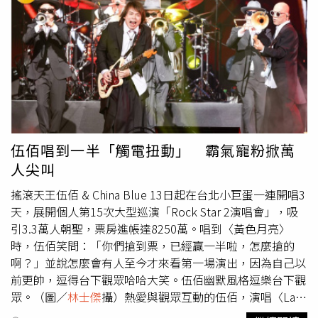
食客設計，分為SS（1.3碗飯、2顆蛋）、S（1.7碗飯、3顆
蕎麥味噌奶油乳酪與京都抹茶乳酪醬最受歡迎。（280元，
蛋）、M（2.7碗飯、4顆蛋）和L（5.5碗飯、6顆蛋），日
圖／
林士傑
攝）可任意選擇麵包、抹醬與主食的大早餐盤份
前曾有勇者好奇挑戰L份量並未完食。記者也提醒由於食安
量十足，「柚子胡椒香草雞腿排」是目前最多人點選的口
考量、店家並不提供打包，建議大家還是量力而為。「培根
味，肉質彈嫩、調味清爽。（520元，圖／
林士傑
攝）以每
莫札瑞拉起司茄汁義大利麵」使用每日現調番茄醬，義大利
桌必點的「輪輪の招牌抹醬法式吐司」為例，其選用布里歐
麵的茄汁基底酸感較重，與甜度鮮明的招牌蛋包飯茄汁有所
麵包經6～12小時浸泡蛋液後手工煎製，內裡濕潤柔軟、外
區隔。（229元，圖／
林士傑
攝）店內以紅色沙發座位與彩
層金黃焦香，還可以從6款風味各自鮮明的手工抹醬中任意
色燈箱營造日式風情。（圖／
林士傑
攝）除了一般正統蛋包
選擇2款。經歷12小時熬煮的自製手工抹醬，口味分別為滑
飯，店內也提供焗烤蛋包飯選擇，其中較特別的咖哩口味還
順鹹香的「蕎麥味噌奶油乳酪」、馥郁芬芳的「鹽昆布松露
伍佰唱到一半「觸電扭動」 霸氣寵粉掀萬
會在蛋包中包入溫泉蛋，形成「蛋中蛋」的有趣畫面；義大
奶油」、香甜微辣的「蘋果萬壽菊果醬」、具有清新果香的
人尖叫
利麵也有茄汁、培根奶黃、明太子等口味可選擇，麵條口感
「鹹鳳梨馬鞭草醬」，以及經典款的「紅酒莓果醬」與「京
相對富有嚼勁不軟爛。5月底試營運時，由於採時段性開
都抹茶乳酪醬」。由於主廚本身有法餐背景，也以法式醬料
搖滾天王伍佰 & China Blue 13日起在台北小巨蛋一連開唱3
放，瞬間湧入的大量顧客加上人員訓練尚不足，使得網友出
技法融合日式風味，經過反覆測試、細火慢煮，呈現抹醬應
天，展開個人第15次大型巡演「Rock Star 2演唱會」，吸
現「等待時間過長」等批評聲浪。對此，品牌督導洪伸佐表
有的香氣與質地。而喜歡什麼都來一點的人則可考慮飽足的
引3.3萬人朝聖，票房進帳達8250萬。唱到〈黃色月亮〉
示，目前已全天候開放、加上人員持續訓練，現階段出餐時
「大早餐盤」系列，除了搭配當日新鮮時蔬和水耕生菜、富
時，伍佰笑問：「你們搶到票，已經贏一半啦，怎麼搶的
間多已控制在10～15分鐘。並透露未來當日方研發新菜單
含葉黃素與優質蛋白質的營養蛋，還可從鹽可頌、酸種麵
啊？」並說怎麼會有人至今才來看第一場演出，因為自己以
時，台灣也會同步引進，而目前考量台灣人飲食習慣尚未引
包、布里歐吐司、招牌法式吐司等4種麵包中擇1，並從6款
前更帥，逗得台下觀眾哈哈大笑。伍佰幽默風格逗樂台下觀
進的「冷醬汁」系列蛋包飯，之後亦可能以季節性菜單推
手工抹醬中挑選1款來塗抹；食量小一點的人則可考慮小早
眾。（圖／
林士傑
攝）熱愛與觀眾互動的伍佰，演唱〈Last
出。「ポムの樹 蘋果樹蛋包飯」登台除了南港首店也已在
餐盤系列，像是以蟹肉可樂餅取代英式馬芬的「紫蘇蟹肉班
Dance〉時化身指揮家，要全場萬名粉絲一起合唱，副歌時