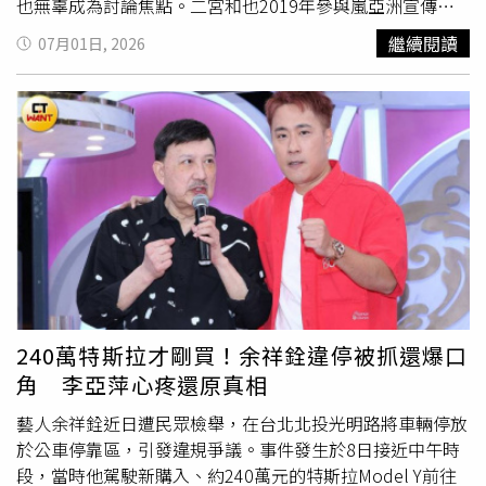
也無辜成為討論焦點。二宮和也2019年參與嵐亞洲宣傳活
動時曾造訪台北，隔天便宣布婚訊，如今再度成為網友討論
繼續閱讀
07月01日, 2026
焦點。（圖／彭子桓攝）根據日媒報導，龜梨和也6月27日
才完成亞洲粉絲見面會「KAZUYA KAMENASHI “TALK to
ME Fan Meeting ASIA TOUR 2026”」高雄場演出，與台灣
粉絲近距離互動，沒想到短短3天後便宣布結婚與即將升格
人父的喜訊。巧合的是，二宮和也2019年參與嵐亞洲宣傳
活動「JET STORM」時，也曾造訪台北、雅加達、曼谷及
新加坡，其中11月11日才在台北出席活動，隔天11月12日
便對外宣布婚訊。兩人不僅都曾在訪台後公開人生大事，名
字也同樣使用「和也」兩字，讓不少日本網友笑稱，「和也
法則」真的出現了。報導稱，雖然二宮和也與龜梨和也目前
皆以個人事務所身分活動，但兩人同樣出身舊傑尼斯體系，
加上名字相同，又都在台灣行程結束後宣布結婚，使這項巧
240萬特斯拉才剛買！余祥銓違停被抓還爆口
合迅速在社群平台發酵。不少粉絲認為這純屬巧合，卻也忍
角 李亞萍心疼還原真相
不住開始聯想到目前仍隸屬STARTO ENTERTAINMENT、名
字同樣叫「和也」的浪花男子成員大橋和也。浪花男子成員
藝人余祥銓近日遭民眾檢舉，在台北北投光明路將車輛停放
大橋和也因名字同樣有「和也」，意外被網友點名成為「和
於公車停靠區，引發違規爭議。事件發生於8日接近中午時
也法則」下一位主角。（圖／
林士傑
攝）隨著話題延燒，X
段，當時他駕駛新購入、約240萬元的特斯拉Model Y前往