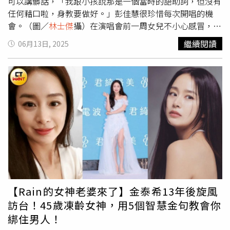
在軌道上跑的火車壽司設計，到以「火車帶你去旅行」為概
可以講髒話，「我跟小孩說那是一個當時的語助詞，但沒有
念、讓來客坐進彷彿車廂空間的輪輪1976和食茶酒駅，最
任何藉口啦，身教要做好。」彭佳慧很珍惜每次開唱的機
新的輪輪の町則以「火車月台」為靈感，消費者彷彿在中轉
會。（圖／
林士傑
攝）在演唱會前一周女兒不小心感冒，這
站稍作停留的旅人，在自己的生活中轉換場景、喘口氣。品
讓彭佳慧又心疼又擔心，「我睡前都會跟孩子聊聊天，那幾
繼續閱讀
06月13日, 2025
牌方也預告，明年預計會在台北再展新店，手工抹醬跟藝伎
天進他們房間我都戴著口罩，我沒有一天是可以空著的，身
咖啡仍會是兩大主力，並考慮將人氣菜色品項濃縮，整體設
體每天都要保持很好的狀態。」與一般演唱會不同，彭佳慧
計將更加年輕化。門口處的火車頭造型吧台營造出如旅途中
選擇用慢歌當開場，沒想到一開口卻出狀況，苦笑說：「出
轉站的氛圍，時常吸引民眾拍照。（圖／
林士傑
攝）DATA
來第一句我差點從三樓跳下去，我已經開嗓開很久，為什麼
電話：（02）2389-8118地址：台北市南港區經貿二路131
第一個聲音是這樣？」幸好後面幾句立刻恢復平常的水準。
號2樓（南港LaLaport內）營業時間：12：00～21：00，
彭佳慧也說她將每一場演唱會都當最後一次，「每個人都不
平日下午僅供甜點與飲品、不供鹹食網址：
知道明天會怎樣，我很把握當下、把握在台上唱歌的機會，
https://reurl.cc/1KRrYV備註：內用加收10％服務費；即日
所以非常珍惜。」有不少觀眾跟好友都跟她說，這次演唱會
起至6/30，單筆消費滿2,000元並加入會員，即贈「吐司吃
沒有帶老公一起來，她笑說：「大家都說還好沒有帶，因為
掉帆布包」，數量有限、送完為止；7/1至7/31外帶藝伎黑
聽到〈死心眼〉，心裡想著的人跟旁邊不是同一個，這樣很
咖啡（冰）第二杯半價
尷尬。」此次彭佳慧的男友跟家人一起買票到場支持，「他
坐哪裡我真的不知道，因為我那一陣子不是我，他也不太敢
【Rain的女神老婆來了】金泰希13年後旋風
接近我，很恐怖欸，為什麼每一次都要這樣為難自己，但不
訪台！45歲凍齡女神，用5個智慧金句教會你
要待在舒適圈太久，事實證明可以因為你的努力做好這些事
綁住男人！
情。」問及之後會不會補償男友，來個兩人的小旅行？她笑