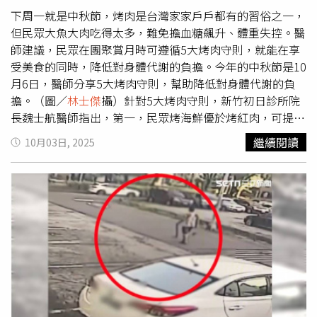
送，並非刻意違規。她也提到，事發地點道路本就狹窄，連
下周一就是中秋節，烤肉是台灣家家戶戶都有的習俗之一，
大型車輛通行都較為困難，在緊急接送情況下做出該決定，
但民眾大魚大肉吃得太多，難免擔血糖飆升、體重失控。醫
希望外界能理解。此外，家中未聘請專職司機，主要考量使
師建議，民眾在團聚賞月時可遵循5大烤肉守則，就能在享
用頻率與支出問題，因此多由家人親自接送。相關事件曝光
受美食的同時，降低對身體代謝的負擔。今年的中秋節是10
後，在網路上引發不同聲音。有民眾認為違停行為影響公共
月6日，醫師分享5大烤肉守則，幫助降低對身體代謝的負
安全，不應因個人因素占用公車停靠區；也有意見認為，在
擔。（圖／
林士傑
攝）針對5大烤肉守則，新竹初日診所院
家人身體不適的情況下，短暫停車接送具一定急迫性。
長魏士航醫師指出，第一，民眾烤海鮮優於烤紅肉，可提高
魚類、海鮮比例，取代部分牛、豬等紅肉，並盡量避免香
繼續閱讀
10月03日, 2025
腸、培根、熱狗等加工肉品；第二，主食以玉米、地瓜等全
穀類原型食物為主，取代白吐司等精緻澱粉類食物，避免血
糖快速升降；第三，蔬菜不只是配角，青椒、筊白筍、香
菇、櫛瓜等富含抗氧化物與膳食纖維的蔬菜能減少身體發
炎、改善代謝；第四，自製調味醬取代高糖、高鹽的烤肉
醬，可用橄欖油加檸檬汁，或蔥、蒜、胡椒、迷迭香等天然
辛香料；第五，飲品避免汽水、果汁等含糖飲料，以無糖茶
或氣泡水替代，若有喝酒建議「一杯酒、一杯水」搭配，減
輕身體負擔。魏士航解釋，這些飲食原則其實來自3大國際
研究常用的健康飲食模式，包括AHEI、MIND、AMED有