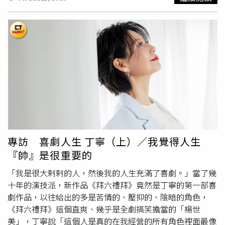
少自己拿出百分之百的努力了，那份自信是來自於對自己的
接受，而不是外界給予的看法。「撕掉標籤很不容易，但是
是一個非常有趣的過程，有些男生很無聊，喜歡用妳做過的
事情好像要來打壓妳，沒有跟著妳一起長大，例如為什麼不
講我拿到了金馬獎、拍過這麼多的好戲，只說我拍過寫真
集。我會去反省自己有沒有對這事情在意，如果我有在意，
表示我自己還沒有把這標籤撕掉，如果我不在意，只覺得你
只會看到人家以前發生的事情，你只停留在那裏，那是你的
人生跟我沒關係，我已經往前走很遠了，所以我開始會分辨
說，有些聲音是我不需要聽到的，可是有些聲音我是真的可
以聽到。」（圖／
林士傑
攝）「我發現其實當妳只要是熱愛
這件事情，總有一天妳會把它做好的。」36歲的丁寧不但找
專訪 喜劇人生 丁寧（上）／我覺得人生
到了自信，也找到了認同自己是個「演員」的價值，因為真
『帥』是很重要的
心的愛演戲，所以有了認同，丁寧可以為了一場戲在現場等
8個小時，也可以因為覺得自己演不好，開車回家的路上就
「我是很大剌剌的人，然後我的人生充滿了喜劇。」當了幾
跟神對話，把剛剛的台詞重新再來一次找到問題點，因為有
十年的演技派，新作品《拜六禮拜》竟然是丁寧的第一部喜
熱情，所以願意花時間學習跟等待，那個機會跟那個時間點
劇作品，以往給出的多是苦情的、壓抑的、陰暗的角色，
總有一天會來，然後慢慢走到了現在，找到實實在在的滿足
《拜六禮拜》這個直爽、幾乎是全劇搞笑擔當的「楊世
跟樂趣。「我對自己的作品都必須要看兩次，第一次我會用
美」，丁寧說「這個人是真的在我經營的所有角色裡面最像