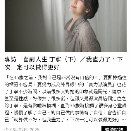
信一遭狙殺案，以及台南漁會理事長
林士傑
遭槍殺，兇嫌都
在犯案後燒車，目前2案兇嫌皆未落網，讓人懷疑案情並不
單純。據悉，羅男是詐欺和竊盜通緝犯，而兇嫌22日清晨就
在羅男家旁公園埋伏，見其現身還與他談判，警方則正追捕
兇手中，相關案情仍須釐清。
專訪 喜劇人生 丁寧（下）／我盡力了，下
次一定可以做得更好
「在36歲之前，我對自己是非常沒有自信的。」要撕掉過往
的標籤不容易，要努力成為外界眼中的「實力派演員」也花
了丁寧不少時間，以前很多人對她的印象就是陽光、健康、
甚至是性感，好像拍了很多戲，但卻又覺得演員這個定位之
餘丁寧，是有點曖昧模糊，直到36歲時接觸了很多身心靈課
程，慢慢了解了自己、對自己做的事情有了自信，會告訴自
己「就算做不好，但我盡力了，下次一定可以做得更好」，
以往會擔心戲沒演好，但其實每個角色都有自己的命運，至
繼續閱讀
06月22日, 2025