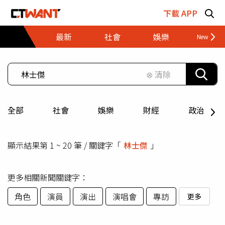
跳至主要內容區塊
下載 APP
最新
社會
娛樂
財經
⊗ 清除
全部
社會
娛樂
財經
政治
顯示結果第 1 ~ 20 筆 / 關鍵字「
林士傑
」
更多相關新聞關鍵字：
角色
演員
演出
演唱會
專訪
更多