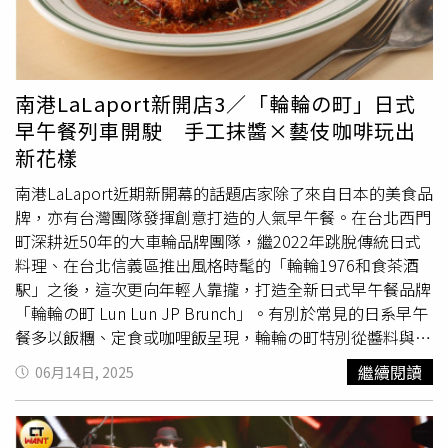
信來自於我的空間很大，我可以聽你的，但是我也非常勇敢
無意間吃到蘋果樹蛋包飯時，便覺得其蛋皮充滿層次，與純
的會願意去展現我對這個角色的看法。」（圖／
林士傑
攝）
粹僅有一層的薄蛋皮或切開後會向兩旁流出的蛋包飯不同，
丁寧生日：7月4日2018年憑《幸福城市》獲得第55屆金馬
蘋果樹的蛋皮做法看似外皮很薄、實際卻擁有兩三層，每一
獎最佳女配角，隔年以本片入圍第13屆亞洲電影大獎及第
份都使用新鮮全蛋現點現做、不添加任何水、牛奶及鮮奶
南港LaLaport新開店3／「輪輪の町」日式
21屆台北電影獎最佳女配角獎2020年憑《公視人生劇展—
油，內裡濕潤滑嫩。而且要熟練地捲起軟嫩蛋包、完美裹住
早午餐列車開駛 手工抹醬×藝伎咖啡玩出
殘值》入圍第22屆台北電影獎、第55屆金鐘獎迷你劇集/電
炒飯並不容易，除了火力控制需得當、速度也要夠快，因此
新花樣
視電影女配角獎2023年憑《她和她的她》入圍第58屆金鐘
製作蛋包飯的內場夥伴都需經過常駐的日方職人考核，若有
獎迷你劇集/電視電影女配角獎新作品《拜六禮拜》每週日
失敗便需打掉重來。「鮮蝦滿滿奶油蛋包飯」使用新鮮蝦仁
南港LaLaport近期新開幕的話題店家除了來自日本的美食品
晚上8點於公視台語台、10點於華視主頻道播出
搭配溫潤奶油白醬，加價129元可獲得迷你沙拉與100元以
牌，亦有台灣團隊發揮創意打造的人氣早午餐。在台北西門
下飲品。（429元／S，圖／
林士傑
攝）L尺寸的蛋包飯份量
町深耕近50年的大車輪品牌團隊，繼2022年跳脫傳統日式
約可供4人品嘗、比臉還大，圖為搭配茄汁培根炒飯的「招
料理、在台北信義區推出風格時髦的「輪輪1976和食茶酒
牌蛋包飯」。（429元／L，圖／
林士傑
攝）若不知首次入
駅」之後，這次更向年輕人靠攏，打造全新日式早午餐品牌
店該從哪一款開始品嘗，menu也列出日本店舖Top7的人氣
「輪輪の町 Lun Lun JP Brunch」。有別於常見的日系早午
排名做為參考，其中首推醬汁風味濃郁深沉、搭配多塊軟嫩
餐多以飯糰、定食或咖哩飯呈現，輪輪の町特別從醬料與調
牛肉的「Premium 燉牛肉蛋包飯」，味道相對柔和、海味
味著手，光是搭配麵包的6種手工抹醬，便融入味噌、抹
繼續閱讀
06月14日, 2025
與奶香交融的「鮮蝦滿滿奶油蛋包飯」亦有擁護者，而喜歡
茶、鹽昆布等日式代表食材，再加上以藝伎豆精品咖啡為主
家常風味的人則必點「招牌蛋包飯」，一入口茄汁鹹甜交織
打，讓不少消費者覺得老品牌玩出了新變化。「輪輪の招牌
的風味，又勾起大家的兒時記憶。蛋包飯也針對不同食量的
抹醬法式吐司」可挑選2款抹醬，目前以鹽昆布松露奶油、