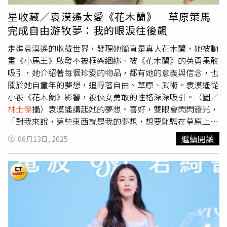
能浪費在沒效果的事上，有效率的保養方式，就是我能一直
星收藏／袁漠遙太愛《花木蘭》 草原策馬
維持狀態的秘密。」（圖／取自金泰希 IG）2.「大家都想變
完成自由游牧夢：我的眼淚往後飆
漂亮，但最好是別人看不出來你做了什麼。」她強調，自然
感是她選擇任何保養方式的最大關鍵。「不管是台灣女生還
走進袁漠遙的收藏世界，發現她簡直是真人花木蘭，她被動
是韓國女生，大家都不想讓人覺得『做太多』，最好是別人
畫《小馬王》啟發不被框架綑綁、被《花木蘭》的英勇果敢
說：你今天氣色真好、輪廓好像更緊緻，但又說不出到底哪
吸引，她介紹著每個珍愛的物品，都有她的意義與信念，也
裡變了，這才是最理想的狀態。」所以她偏好看得見變化、
關於她自童年的夢想，追尋著自由、草原、武術。袁漠遙從
卻不突兀的保養方式，讓變美像是天生、像是自己一直都那
小被《花木蘭》影響，被俠女勇敢的性格深深吸引。（圖／
麼好看——而不是靠強烈改造換來的外表。（圖／取自金泰
林士傑
攝）袁漠遙講起她的夢想、喜好，雙眼會閃閃發光，
希 IG）3.「吃得開心，也要顧得漂亮。」金泰希這次來台，
「對我來說，這些東西就是我的夢想，想要馳騁在草原上，
最期待的就是台灣美食：「我真的很愛珍奶、芒果冰，還有
我人生最大夢想，就是過游牧生活。」她從高中就知道自己
繼續閱讀
06月13日, 2025
烤鴨！」但她也說，自己平常很注意飲食控制，「我覺得台
想要的是什麼，「我一直說我要當花木蘭，我要學騎馬、學
灣食物味道偏清淡，辛香料不多，這對皮膚真的很好。」即
射箭、打武術」，花木蘭的收藏不僅是擺飾，更是她的目
便是美食愛好者，她依然堅持選擇對肌膚友善的食材，加上
標。袁漠遙私下比較沒物慾，朋友知道她喜歡花木蘭，收藏
適量運動與科技輔助，才能吃得開心、也顧得漂亮，不用在
多半是朋友送的。（圖／
林士傑
攝）她被《花木蘭》的情節
享受與保養之間做選擇。（圖／取自金泰希 IG）4.「保養不
感動，「有一幕，她每個訓練項目都做不好，長官叫她回
能靠運氣，要靠正確方法。」金泰希說，每次遇到重要工作
家，把箭射到最高點，她如果能拿下來就過關，她連夜爬上
前，她都會進入「備戰狀態」—少油、少鹽、早睡，並搭配
去，這時太陽升起了，陽光照到她的臉，好像一切努力都會