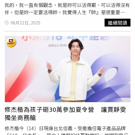
丁寧演員這個角度，來看我自己在裡面有沒有出錯、有沒有
我的，我一直有個觀念，就是妳可以活得窮、可以活得沒有
哪一場戲沒演好，然後我看第二次的時候，才能夠跟觀眾在
伴，但是妳一定要活得帥，我覺得人生『帥』是很重要
一起，用觀眾的角度來看，其實說實在，我現在對自己沒有
的。」，原本導演杜政哲還為找不到這個角色的演員所苦，
繼續閱讀
06月21日, 2025
什麼太多標準，因為我覺得每個角色都有他當下的命運，就
丁寧經紀人沒多說什麼，只對導演講：「你就跟丁寧見個面
算別人的標準覺得我演不好，但是這就是這個角色的命運，
喝個咖啡也好。」從咖啡廳走進來的第一眼，導演就知道最
我很相信每一件事情都有他的命運，以前當然我們會用一些
適合的演員出現了。「我真心覺得，這個角色這是跟宇宙許
獎項來界定自己，但是我覺得越來越長大，突然發現其實我
願來的，我在拍《拜六禮拜》的前一年，因為經手太多太沉
那麼需要獎項，只是因為我需要得到別人的認同，所以當我
重的角色了，但是我的人生是充滿了喜劇，例如說我懷孕的
不需要得到別人的認同的時候，我當然對獎項的看法就會不
時候，我不知道我自己懷孕……前年我跟宇宙許願，我說我
一樣，我覺得我現在看我自己，好像沒有什麼特別的標準，
希望我能夠演喜劇，我真的覺得我太適合演喜劇了，然後我
然後因為這樣子，我好像就是更能夠享受我這個工作。」
要跟鍾欣凌合作，所以當這個劇本找上我，我就先問『你們
（圖／
林士傑
攝）「在這幾年對我自己最舒服的感覺是，我
確定的演員是誰？』然後聽到是鍾欣凌，我就覺得太瘋狂
好像又回到以前剛開始拍戲的時候那種興奮。」把一切交給
了，我真的要跟大家講，就是妳要非常認真的跟妳的內在、
當下、把角色交給命運，丁寧找到了以前拍戲時的感覺，進
或是跟宇宙許願『我希望過什麼樣子的日子』，真的不要客
入劇組時開開心心的、期待跟對手有什麼新的火花、有沒有
氣，就好好許願。」（圖／
林士傑
攝）「我現在站在這個位
修杰楷為孩子砸30萬參加夏令營 讓賈靜雯
學到新的東西，還有一點是可以暫時脫離現實。「我有三個
置是很重要的位置，我必須要決定我的人生該怎麼過。」丁
獨坐商務艙
小孩，只要有能夠離開他們我都很開心，我就跟導演講隨便
寧套一句杜政哲導演的話，「台灣對女明星的概念都太扁平
角色都來找我來演，我只要有一個藉口離開家，我都很開
了」，演紅了一個角色，彷彿就只能活在那個角色裡，不太
修杰楷今（14）日現身台北信義，受邀擔任電子產品品牌
心，我覺得離他們越遠，我會越愛他們。我真的覺得當媽媽