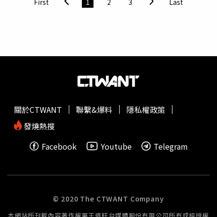
First
1
2
3
Last
林士傑
攝）儘管ODDY調皮搗蛋，韓晨仍直呼：「以柴犬來
的劉香蘭是團中的忙內，剛加入時一直處於緊繃狀態。（圖
說，牠真的很乖。」他分享，朋友家養了三隻柴犬，各有個
／
林士傑
攝）林詩雅則說自己有一段時間沒有接觸唱歌跳
性，一隻兇、一隻ㄎ一ㄤ、一隻孤僻，「ODDY跟我滿像
舞，突然要加入已經出道而且實力很強的女團，坦言一開始
的，活在自己的世界，我朋友都說我一個人時不知道在幹
見到粉絲會感到害怕，「怕他們（粉絲）失望，覺得我們為
嘛，牠也是。」而韓晨一家也信奉「愛的教育」，陪伴
什麼要加入？但還是很多人支持我們，其實滿感動的。」年
ODDY成長，「我不太會罵牠，牠想吃就吃。我覺得牠這輩
僅17歲的劉香蘭是忙內，被姐姐們爆料不會偷哭，而是光明
子這麼短，只會佔我人生十幾年，但我會存在牠生命的一輩
正大地哭，她則說自己一直處在很緊繃的狀態，只能硬著頭
子。」ODDY寵物小檔案品種：柴犬年紀：3歲技能：握
皮往前衝，直呼：「感覺我下一秒要死掉了！」席子淇團員
手、坐下、GIVE ME FIVE韓晨去年參加選秀節目出道。
們公認最愛乾淨的人。（圖／
林士傑
攝）連穎認為原本的團
關於CTWANT
聯繫&爆料
隱私權政策
（圖／翻攝自韓晨IG）
員有參加選秀的經驗，相對起來比較不會這麼緊張。（圖／
林士傑
攝）連穎解釋原本的6位團員已經參加過選秀節目，
發燒熱搜
所以知道會如何運行，但對新團員們來說，要在短時間內融
Facebook
Youtube
Telegram
入一定會有壓力，並說原本的6人有合宿經驗，能比較快互
相磨合，不過新人們沒有一起住過，所以要重新尋找相處模
式。問及現在是否還願意再次合宿？團員們異口同聲地說：
「先不用！有住過就好！」席子淇是團員公認宿舍中最愛乾
淨的人，就連襪子都要按照顏色分好，更被笑說每天都在
© 2020 The CTWANT Company
「黏地板」。來自蒙古的巴倫月獨自一人到台灣，很感謝團
本網站所刊載內容著作權屬王道旺台媒體股份有限公司所有或經授權