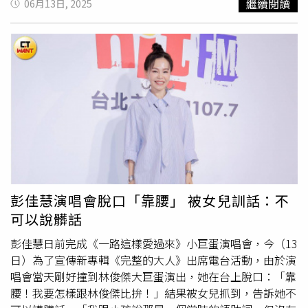
繼續閱讀
06月13日, 2025
洽談展店計畫，未來規劃進駐Mitsui Shopping Park林口、
尼迪克蛋」、刷上檸檬味噌炙燒的「楓糖味噌烤培根開放三
更跳起「伍佰伏特舞」，在舞台上彷彿觸電般扭動，盡情抖
台南。（圖／
林士傑
攝）DATA地址：台北市南港區經貿二
明治」都頗受歡迎。擺盤漂亮、種類豐富的「輪輪の季節水
動全身，並即興把歌詞更改為「不知道面前的妳們是否依然
路131號5樓（南港LaLaport內）營業時間：週日～週四
果優格碗」（前，420元）受到注重健康的族群喜愛，後為
愛我」，粉絲們熱情回答「愛」，讓他笑說：「真的嗎？不
11：00～21：30、週五～週六11：00～22：00備註：不提
融入蜜鳳梨與柳橙的果昔系列「黃澄澄蔬果汁」。（180
要騙我，我很脆弱。」提到演唱會名稱，伍佰霸氣地說：
供訂位、以現場候位為主，內用加10％服務費
元，圖／
林士傑
攝）「藝伎拿鐵」（前，180元）具有細緻
「以後我的大型演唱不會再有別的名字，都會是Rock
花香，調入鹹鳳梨的「鳳梨荔枝氣泡咖啡」暢快清爽，特別
Star，只用數字來分別，上次是1，這次是2，『Rock Star
適合炎夏。（200元，圖／
林士傑
攝）明亮的用餐空間以復
2』的內容，我以酷為原則，怎麼酷我怎麼排。」接著又
古綠為主色調。（圖／
林士傑
攝）但店家也表示，意外衝進
說：「這是我們的演唱會，不是我的演唱會，我沒有特別來
人氣排行榜前三名的還有「酪梨蛋酥炸波隆那肉醬千層」，
賓，你們都是我的特別來賓。」展現出寵粉魔人的氣勢。伍
有別於坊間常見的千層麵做法，主廚採取先炸再烤的處理方
佰稱所有觀眾都是他的特別來賓。（圖／
林士傑
攝）唱到
式，使邊緣帶有酥脆口感，再將置於酪梨中央的生食級蛋黃
〈被動〉前，伍佰再邀全場一起玩波浪舞，場面壯觀，下半
一刀切下，使蛋液流洩於肉醬中更是過癮，還有消費者特地
場由〈夏夜晚風〉四重奏揭開序幕，他搭配大貓鋼琴聲唱出
彭佳慧演唱會脫口「靠腰」 被女兒訓話：不
為了這道菜再次回訪。此外，由於附近上班族多、對咖啡飲
〈彩虹〉、〈白鴿〉等作品，尾聲時則以〈妳是我的花朵〉
可以說髒話
品有需求，輪輪の町咖啡品項主打以手工處理、淺焙的「藝
貫穿搖滾與歡樂氛圍，13名樂手與舞者穿上亮色系服裝齊跳
伎咖啡豆」為基底，採單一批次精品豆源，風味以玫瑰、草
「花朵舞」，為充滿熱力的演唱會畫下完美句點。
彭佳慧日前完成《一路這樣愛過來》小巨蛋演唱會，今（13
莓、水蜜桃為主調，以此調製的拿鐵、水果風味氣泡咖啡都
日）為了宣傳新專輯《完整的大人》出席電台活動，由於演
備受好評，喜歡該款藝伎咖啡風味的人，還可以買濾掛式咖
唱會當天剛好撞到林俊傑大巨蛋演出，她在台上脫口：「靠
啡回家。延續相關品牌一貫的「火車元素」，從大車輪原本
腰！我要怎樣跟林俊傑比拚！」結果被女兒抓到，告訴她不