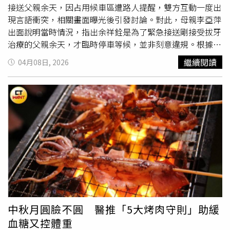
平台也湧入不少逗趣留言，有人笑稱「大橋和也暫時別去台
接送父親余天，因占用候車區遭路人提醒，雙方互動一度出
灣了」、「拜託大橋不要重演這個劇本」、「他可是離炎上
現言語衝突，相關畫面曝光後引發討論。對此，母親李亞萍
最遠的人」，雖然多半帶著玩笑意味，卻也反映粉絲對這項
出面說明當時情況，指出余祥銓是為了緊急接送剛接受拔牙
巧合的熱烈討論。事實上，大橋和也長年以敬業、自律聞
治療的父親余天，才臨時停車等候，並非刻意違規。根據
名。他曾在2025年底播出的日本特別節目中透露，高中時
《三立新聞網》報導，有目擊民眾指出，該路段鄰近市場與
繼續閱讀
04月08日, 2026
期便把偶像工作擺在第一順位，畢業紀念冊刻意只留下1張
溫泉飯店，人潮往來頻繁，加上道路本身狹窄，公車停靠區
自己的照片，平時幾乎不向同學公開聯絡方式，就連主動打
被車輛占用後，影響乘客上下車及交通動線，質疑該行為已
電話也會隱藏來電號碼，希望盡可能保護私人生活，避免影
造成不便。對此，余祥銓當場回應，表示當天是為了接送父
響演藝工作。這番分享曝光後，也讓外界對他的職業態度留
親就醫後返家，才臨時停車等候。余祥銓說明，余天因牙齦
下深刻印象。正因如此，不少粉絲認為，大橋和也一直以來
腫脹多日，當天由牙醫一次拔除4顆牙齒，出血量較多，加
都相當重視偶像身分與粉絲感受，因此即使「和也法則」成
上過去曾有中風與長期用藥情況，擔心身體承受不住，因此
為熱門話題，也紛紛表示「大橋一定沒問題」、「相信他不
趕往現場接人，停留時間僅約1至2分鐘。余天、李亞萍夫
會讓大家擔心」。至於所謂的「和也法則」，外界普遍認為
妻。（圖／
林士傑
攝）事件延燒後，李亞萍也出面說明余天
只是兩起事件碰巧出現相似時間點所形成的趣味話題，並沒
的身體狀況。她指出，余天不僅是拔除4顆牙齒，上排牙齦
有任何實際依據。不過，龜梨和也與二宮和也接連在台灣行
幾乎全面受到影響，出現發炎與化膿情形，疼痛程度明顯，
程後宣布婚訊，仍讓這個意外誕生的網路迷因，在日本社群
甚至影響進食。近期僅能依賴止痛藥緩解不適，體重已減輕
持續引發熱議。
約5至6公斤。李亞萍進一步表示，當天余天從中午外出就
中秋月圓臉不圓 醫推「5大烤肉守則」助緩
醫，一直到晚間才回到家中，身體狀況讓家人相當擔憂。她
血糖又控體重
認為，余祥銓是因為心疼父親術後不適，才選擇就近停車接