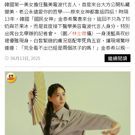
說：「我最近有點忙，而且他也不遑多讓！」
韓國第一美女擔任醫美電波代言人，首度來台大方公開私藏
變美、老公永遠愛你的哲學——原來女神都靠這四招！時隔
13年，韓國「國民女神」金泰希驚喜來台，這回不只為了珍
奶與芒果冰，而是首度接下醫學美容電波代言人身分，特別
出席台北舉辦的記者會。（圖／
林士傑
攝）一身淺藍高衩紗
裙優雅現身，白皙緊緻的膚況搭配零死角五官，讓現場驚呼
連連：「完全看不出已經是兩個孩子的媽！」金泰希以親
和、自然又閃閃發光的狀態，證明什麼叫真正的凍齡女神。
繼續閱讀
06月13日, 2025
（圖／
林士傑
攝）在記者會中，她不僅分享美食心得，更難
得公開她的私房保養哲學與人生金句，以下4句「女神金
句」，句句都是她自律又聰明變美的關鍵，更是老公RAIN
超愛她的關鍵。 在 Instagram 查看這則貼文 從 Instagram
分享的貼文 金泰希女神語錄一起學：1.「當媽媽以後才懂
得，要把時間花在對的地方。」金泰希坦言，自從有了孩子
後，生活步調變得很快，真正留給自己的時間又少，因此保
養方式也必須更加「聰明」。「光靠保養品可能不夠，尤其
遇到拍攝或活動，要馬上上鏡，這時我就會靠醫學美容來調
整狀態。」選擇快速有效的電波療程，讓她即使忙碌也能穩
定膚況、提亮氣色。她說：「當媽媽後才知道，時間真的不