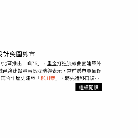
設計突圍熊市
中北區推出「嶼76」，重金打造流線曲面建築外
。誠邑築建設董事長沈瑞興表示，當前房市買氣保
布再合作歷史建築「
柳川案
」，將先遷移再復位
中預售市場醞釀降價潮，跑得動的案子降價約有
繼續閱讀
市場稀有性，每坪開價高於區域行情5萬元起跳，目
計能落地。圖左起永續建築師事務所建築師鄭斯
嶼76」為MVRDV在台首件住宅作品，基地位
案最大特色在於將MVRDV擅長的流線曲面導入
全案共104座浮島，包含5處挑高3層並種植
平均成交單價達7字頭，買方以40至60歲男性
作為資產配置，亦吸引不少北部客因MVRDV名