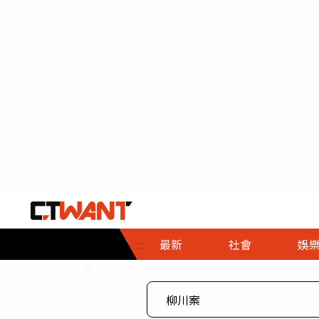
社會首頁
娛樂首頁
財經首頁
政
:::
最新
社會
娛
時事
即時
熱線
:::
直擊
大條
人物
調查
專題
３Ｃ