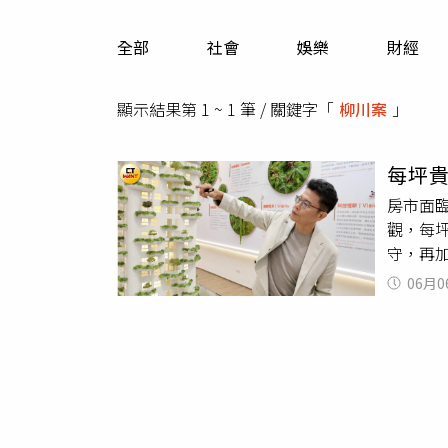
人物
汽車
全部
社會
娛樂
財經
專欄
房產新勢力
顯示結果第 1 ~ 1 筆 / 關鍵字「
柳川案
」
每坪
房市面臨
觀，每坪
守，再
保留歷
06月0
1成，堅
前已售
新、誠邑
於台中北
住宅立
大樹的「
為主，