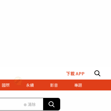
下載 APP
國際
永續
影音
專題
⊗ 清除