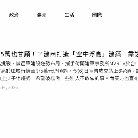
寵物
政治
漂亮
生活
國際
運勢
運動
梅酒
貴5萬也甘願！？建商打造「空中浮島」建築 靠
挑戰，誠邑築建設逆勢布局，攜手荷蘭建築事務所MVRDV於台
高於區域行情至少5萬元仍順銷，今(6)日宣告成交站上8字頭
加上少子化趨勢，希望破框做一些別人不敢做的事。而雙方也宣
史記憶，目前申請建照中。沈瑞興表示，當前房市買氣保守，台
6日, 2026
持價格的大概都滯銷。而「嶼76」請到MVRDV設計，外觀具
近20戶。建築團隊分享花很多時間研究法規、材料和工法，讓設
築建設董事長沈瑞興、MVRDV建築師鄒蘅。（圖／方萬民攝）「
區崇德路上，規劃地上21層樓，全案76戶、37至46坪產品。此
面，搭配浮島陽台與垂直綠化，打破市場慣見方正框架的建築形態。
鄰里陽台」。沈瑞興表示，「嶼76」定位為小眾高端市場，目前
含企業主、自營商、醫師及海歸族群，甚至有企業主一次購入整層