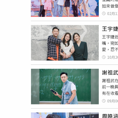
跟韓國
如來做
機智男
號召了
然綜藝
02月1
翹碩
及
讓陳彥
起來，
王宇
絲挑的
王宇婕
示自己
嘴，宛
半開玩
愛，忍
員中，
中王宇
無數人
10月2
偶爾靠
們表示
楚自己想
謝祖
生活中
謝祖武
王宇婕
前一晚
會讓她
有在收
象最深
謝祖武
她，讓
09月0
校門口
露兩人
透學生
《機智校
周曉