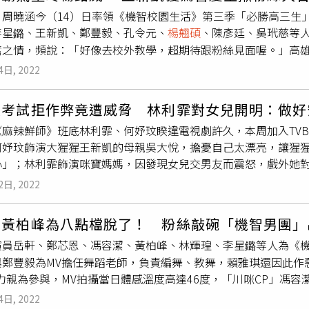
謝祖武就已開始走戲，輪到自己時，嘴角仍興奮地掛著笑容。謝祖武
、周曉涵今（14）日率領《機智校園生活》第三季「必勝高三生
、孔令元、馮容潔、逸祥、山豬，林輝瑝(後排左起)、商鈞、岳軒
李星鏴、王新凱、鄭豐毅、孔令元、
楊翹碩
、陳彥廷、吳玳慈等
川咪CP」馮容潔、黃柏峰形容跟老師對戲就像坐雲霄飛車一樣精
奮之情，頻說：「好像去校外教學，超期待跟粉絲見面喔。」高
演戲，言談之中流露出兩人激動的心情。 眾人提起看《麻辣鮮師
李星鏴，一同賣力表演主題曲〈WAKE UP〉，立即炒熱全場氣
天都要看完電視才睡覺，小胖鄭豐毅則和商鈞唱起片頭曲。最為
4日, 2022
平常都素顏上戲，今天特別早起妝髮，粉絲們在台下狂讚「好帥
山豬(陳俊甫)和小胖鄭豐毅一時興起現場模仿。被問及現在站在
周曉涵也嘴甜說：「都帥，今天帥一百倍。」15日就是「大猩猩
」《機智校園生活》電視版每週一至週五晚間8點於TVBS 42頻道、M
玟考試拒作弊竟遭威脅 林利霏對女兒開明：做好
生；李星鏴（左起）、林輝瑝、王新凱、楊銘威。（圖／TVBS提
《麻辣鮮師》班底林利霏、何妤玟睽違電視劇許久，本周加入TV
，令粉絲都十分激動；王新凱則自爆國中住宿太屁孩，洗完澡一
何妤玟飾演大猩猩王新凱的母親吳大悅，擔憂自己太漂亮，讓猩猩
小祕密，戲裡帥帥不說話是因為一開口就吃螺絲，「川咪CP」展
心」；林利霏飾演咪寶媽媽，因發現女兒交男友而震怒，戲外她對
楊銘威被推派在「機智比手畫腳」率先示範，第一題竟出現「壁
措施即可。何妤玟在劇中接獲學校告知兒子作弊，竟教王新凱下
輝瑝組「人肉牆壁」，霸氣將「曾老師」咚在牆上，毫無防備的
2日, 2022
贊同作弊的。求學時期，何妤玟曾被同學要求借看考卷，遭她嚴
狂大叫。楊銘威、周曉涵今（14）日率領《機智校園生活》第三
接下來一個月回家要小心，回想起當時的情況，她笑說：「其實
柏峰、林輝瑝、李星鏴、王新凱、鄭豐毅、孔令元、
楊翹碩
、陳
、黃柏峰為八點檔脫了！ 粉絲敲碗「機智男團」
安全為上。」林利霏、馮容潔劇中飾演母女。（圖／TVBS提供
會。（圖／TVBS提供）15日就是「大猩猩」王新凱生日，演員
員岳軒、鄭芯恩、馮容潔、黃柏峰、林輝瑝、李星鏴等人為《機智
沒想到，一進劇組發現不少工作人員都曾合作過，瞬間很安心，
猩猩」、「生日快樂」字樣，眾人順勢送上生日蛋糕，揪粉絲大
與鄭豐毅為MV擔任舞蹈老師，負責編舞、教舞，賴雅琪還因此作
故，撞見咪寶與飾演劉川楓的黃柏峰在校園手牽手。被問及會幫
許願希望大家繼續支持《機智校園生活》以及疫情能趕快過去。
力親為參與，MV拍攝當日體感溫度高達46度，「川咪CP」馮
川楓「非常合格」，身高夠高、樣子也很帥，滿意的語氣與劇中
」之稱的馮容潔笑說每次跌倒都抱持「來真的」心態，當天為抵
將於8月14日在台中、高雄舉辦演員見面會，包括周曉涵、楊銘
4日, 2022