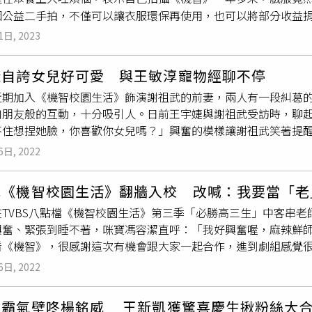
很有緣，首次出國就是去韓國，還在街上被粉絲認出來，加上作
個公益二手拍，不僅可以讓衣服環保再使用，也可以將部分收益
孩最新單曲〈我可以〉也於今日在全球數位平台上架，恰巧是陳彥
劇中12位演員積極參與，包括周曉涵、楊銘威、愛雅、孔令元、
魂上身，許下「大家不要勾心鬥角」、「拍攝順利」等願望，笑
1日, 2023
阿布吳玳慈，將在2月12日（週日）於西門新宿靠邊走藝術空間
廷靦腆地說：「感覺還不錯啦！」
小胖鄭豐毅拉著酒令李星鏴直接說：「這件我可以哎!這件我要!」
婕自誇女兒好可愛 與王敏淳寵物經聊不停
!」阿布吳玳慈軟萌地說：「我的衣服沒有很多哎，但跟大家一起
近期加入《機智校園生活》飾演謝祖武的前妻，兩人有一段糾葛
過去會偶爾在個人ig上賣二手衣，這次不但能實際見到「買客們
如朋友般的互動，十分吸引人。日前王宇婕與謝祖武受訪時，聊
笑表示，非常擔心賣不完要扛回家，呼籲大家一起來現場共襄盛舉
不住想捏她臉，你喜歡你女兒嗎？」興奮的模樣讓謝祖武笑著提
愛雅因為家裡的關係當天不克出席，不過還是有很多美美的衣服跟粉
婕和王敏淳飾演母女，兩人裡應外合勸說
楊翹碩
接受投資，她在
傷亡，因此大家決定將這次公益二手拍的部份所得，加上現場自
6日, 2022
直覺，通常會聽取周邊的意見與想法。對於投資，坦言以前跟著
希望可以一起成為別人的天使，讓他們可以度過難關。
要什麼、需要什麼，這也是女人到40歲的魅力。 王敏淳（左）
武《機智校園生活》翻牆入校 改喊：我要當「老
，王敏淳是檢場和李翊君的寶貝女兒，她和王宇婕都有養狗，拍
在TVBS八點檔《機智校園生活》第三季「必勝高三生」中客串
眼中的王敏淳是位古靈精怪的女孩兒，或許是學音樂的關係，眼
興奮、緊張到睡不著，咪寶馮容潔直呼：「我好興奮喔，麻辣鮮
想起自己與母親蕭瑤的互動。王敏淳則說之前看過很多王宇婕的
看《機智》，很感謝這次有機會跟大家一起合作，進到劇組感覺
刻是某次到午夜才收工，正在嘟囔明天又是早班，回家懶得洗頭
這次以「徐一飛」老師身分現身校園，延續當年在《麻辣鮮師》
王敏淳覺得很感動。 被媽媽王宇婕狂讚可愛的王敏淳，在劇中常展
6日, 2022
列隊歡迎的眾人撲空。初登場就以強大氣場令新生代演員們折服
對戲都很順利，只是拍完後發現自己臉紅，她笑說：「我到底是很
的心思。回想與謝祖武的對戲，學生演員們話匣子停不下來，小
園生活》電視版每週一至週五晚間8點於TVBS 42頻道播出。
涵霸氣壁咚楊銘威 王新凱獲驚喜慶生揪粉絲大