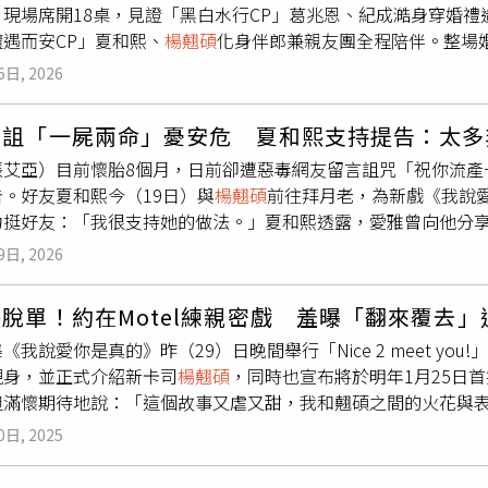
，現場席開18桌，見證「黑白水行CP」葛兆恩、紀成澔身穿婚
睡覺了！」兩人帶來充滿挑逗氛圍的雙人舞演出，互動張力十足
遇而安CP」夏和熙、
楊翹碩
化身伴郎兼親友團全程陪伴。整場
尖叫聲。紀成澔（左起）、葛兆恩、夏和熙、
楊翹碩
攜手登台，
所未有的沉浸式BL婚禮體驗。整場婚宴流程比照正式婚禮規格進
）葛兆恩、紀成澔也首度帶來全新單曲〈是真的喜歡你〉，驚喜搶
6日, 2026
「這是我第一次在台灣參與婚禮，現場佈置彷彿回到劇中，真的
就鎖定這首歌，「一聽就覺得很適合他唱。」語氣滿是對紀成澔
思，特別以劇中CP的甜蜜拍立得道具重新設計而成，並分成10
但真的超難唱！」坦言歌曲不僅音域高，還得邊唱邊跳，難度大
被詛「一屍兩命」憂安危 夏和熙支持提告：太多
金還開心！」現場星光齊聚，同劇演員及眾多好友與粉絲一同見
增。兩人此次挑戰K-POP舞蹈，演出前頻繁相約排練，葛兆恩感
張艾亞）目前懷胎8個月，日前卻遭惡毒網友留言詛咒「祝你流產
是真的》舉辦「Love is Real Wedding Day！」主題婚宴
，「只要我想做的事，他都會盡量配合，真的很謝謝他對我的好
。好友夏和熙今（19日）與
楊翹碩
前往拜月老，為新戲《我說
結果娛樂提供）婚宴活動驚喜連連，客串演出的許孟維擔任婚禮
來都聽老歌居多，現在播放清單整個變年輕。」紀成澔則透露，
力挺好友：「我很支持她的做法。」夏和熙透露，愛雅曾向他分
歌手，深情獻唱〈都可以愛了〉，以療癒嗓音打動眾人。主演夏
度訓練，苦笑直言「真的是體力活」，更自嘲不但沒變瘦，「反
孕受賀爾蒙影響，會比較杞人憂天。他跟愛雅住同社區，也安撫
兩人合唱時雖有小「凸槌」，卻因自然流露的曖昧互動反而更添
望未來還有機會用不同形式繼續延伸《是真的》的故事宇宙，「
9日, 2026
。他也支持愛雅提告，「我很支持她這個做法，現在網路上真的
mer Crush〉，演出中驚喜邀請紀成澔上台共舞，瞬間點燃全
外，《我說愛你是真的》番外篇彩蛋已於5月1日在OnReel A
擇沉默，但沒必要惡言相向。」夏和熙坦言，兩人出道多年，面
戲劇推出的音樂作品多偏向抒情風格，這次則回到自己最擅長的
碩
帶來充滿張力的雙人舞演出，氛圍火熱。（圖／結果娛樂提供
脫單！約在Motel練親密戲 羞曝「翻來覆去」
孩，因此他非常支持愛雅遏制這種惡意行為。夏和熙與
楊翹碩
宣
在新的一年帶給大家耳目一新的舞台。」《我說愛你是真的》夏
《我說愛你是真的》昨（29）日晚間舉行「Nice 2 meet y
解愛雅的低潮，夏和熙出奇招，拿出《我說愛你是真的》跟
楊翹
交付給葛兆恩。（圖／結果娛樂提供）活動上不僅安排兩對CP的
現身，並正式介紹新卡司
楊翹碩
，同時也宣布將於明年1月25日
的擁抱、親吻，她就有跳起來，我還叫她冷靜！」甚至開心到肚
白水行CP」的求婚橋段，以及「隨遇而安CP」的多個親吻畫面
但滿懷期待地說：「這個故事又虐又甜，我和翹碩之間的火花與
愛你是真的》，談起劇中的親密場面，夏和熙最難忘的是在樣品
e 2 meet you！」介紹會上對粉絲的承諾，親手送出精心準
情契約」，夏和熙大喊終於脫單，超甜互動引起全場熱烈歡呼。
場幾乎沒有喊卡，直到上衣釦子被解開、褲子退到膝蓋才停下，
劇首場沉浸式婚禮體驗，讓粉絲以賓客的身分，親自參與這段愛情
0日, 2025
害羞分享，為了迅速進入狀態，開拍前與導演及
楊翹碩
到Mote
密戲時，夏和熙自曝一緊張就會變成「粉紅色」，臉紅、脖子紅全
支持《是真的》系列的粉絲們。」《我說愛你是真的》葛兆恩首唱新歌
笑稱對排練地點印象深刻，「當時還想說怎麼試戲會在Motel，
的》25日起，優酷國際版YOUKU App、OnReel App、mov App
跳表演。（圖／結果娛樂提供）《我說愛你是真的》葛兆恩（左