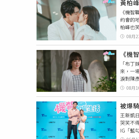
黃柏
之間的
（圖／
《機智
他語帶
約會的
互動甜
柏峰也
言：「
咪CP」
點，尤
08月2
可能閃
再度合
在其實
《機
李星鏴
「布丁
豐毅也
來，一
／LIN
淚對陳
出，對
戲的陳
為正牌
08月1
活》陳立
時，鍾
婚，甜
是舌吻
被爆
真的好
是我老
王新凱
張，就
生活》鍾
哭笑不
能會穿
猩CP」
IG「
翹碩
則
的演員
神周曉
《機智職