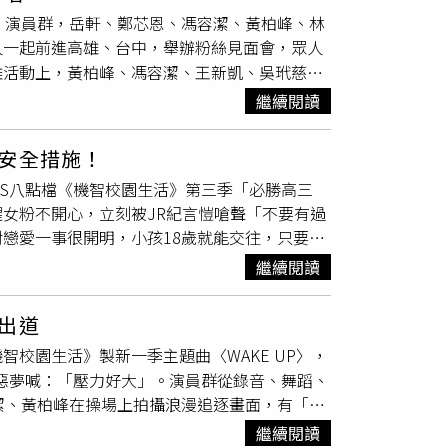
與學生演員們鄭豐毅 (前排左起)、李星鏴、
」演員群，岳軒、鄭芯恩、馮容潔、黃柏峰、林
、
楊翹碩
、王新凱、黃柏峰。（圖／TVBS提
人一起前進高雄、台中，舉辦粉絲見面會，眾人
采，一方面想看對方演戲，一方面又得提醒自己
雄活動上，黃柏峰、馮容潔、王新凱、吳玳慈、
》的回憶，飾演歐賢明的
楊翹碩
，當時還是國小
氛，粉絲立刻跟唱，氣氛宛如大型KTV。楊銘威
人津津樂道的台詞莫過於謝祖武那句「我要當老
繼續閱讀
」，他笑說：「所以，我今天比電視上帥一
校門會喊什麼？謝祖武不改幽默地說：「我要當
」王新凱生日，演員們見面會上偷偷計畫給壽星
OD TVBS精采台、TVBS-ASIA播出。
安全措施！
供）酒令李星鏴提前劇透「寶仔CP」兩人之後
BS八點檔《機智校園生活》第三季「必勝高三
群男生在校園裸奔，慘遭記過處分；馮容潔洩露
女粉不開心，立刻被JR紀言愷嗆聲「不要有過
現難得相愛相殺的一面，相當可愛。兩位老師周
戀愛一事很開明，小孩18歲就能交往，只要做
咚」，周曉涵隨機應變抓三大帥哥王新凱、黃柏
次不要被發現就好，但現實生活中，特別強調自
楊銘威瞬間露出靦腆笑容，近距離接觸引發現場
繼續閱讀
正拒絕，沒想到，對方不僅威脅要揍人，還警告
季「必勝高三生」演員群，岳軒、鄭芯恩、馮容
，識時務者為俊傑，給人家看一下，好像不會怎
彥廷、吳玳慈等人一起前進高雄、台中，舉辦粉
出道
）許久未拍電視劇的林利霏，坦言開拍前內心忐忑
們偷偷計畫要給壽星驚喜，藉著比手畫腳出題，秀
校園生活》製新一季主題曲〈WAKE UP〉，
直說：「一點都不陌生啦！」劇中，她因出席家
唱生日快樂歌，突如其來的祝福，令王新凱相當
惡夢喊：「壓力好大」。演員群從錄音、舞蹈、
咪寶喜歡的對象打幾分？林利霏說，單從外型而
容潔、黃柏峰在操場上拍攝浪漫追逐畫面，有「跌
母親角色形成有趣對比。《機智校園生活》為回
擋烈日防曬乳塗好塗滿，卻導致黃柏峰「手滑」
威、岳軒、鄭芯恩、馮容潔、黃柏峰、林輝瑝、
繼續閱讀