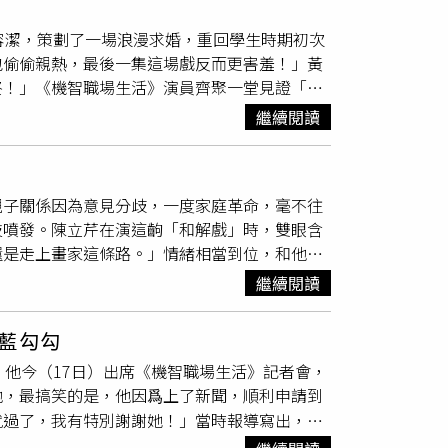
「先上車才試車」，被追問「上車」的感受時，
容潔，策劃了一場浪漫求婚，重回學生時期初次
人。
楊翹碩
（左）親手幫夏和熙「打領帶」親暱
包偷偷親熱，最後一集這場戲反而更害羞！」黃
當讚賞夏和熙與
楊翹碩
自然流露的化學反應，直
終！」《機智職場生活》演員齊聚一堂見證「川
。」紀成澔則打趣表示：「他們的互動可圈可
P陸續修成正果，演員們也被問到，現實生活中誰最有
恩與紀成澔延續《黑白原來是真的》的絕佳默契
繼續閱讀
證：「對啊，我是比較默默的那種，搞不好我現
清說「開玩笑的！」而鄭豐毅則是推選「酒令」
一抓到就趕快先結婚。」引來全場爆笑，不過鄭
親子關係因為意見分歧，一度家庭革命，毫不往
機智職場生活》陳彥廷被指可能是閃婚族。（圖
技噴發。陳立芹在演這齣「和解戲」時，雙眼含
則是備受考驗，優質天菜「鍾世安」王碩瀚半路殺
還是走上畫家這條路。」情緒相當到位，和他對
擁抱鄭芯恩的鏡頭，還被鍾岳軒當場撞見，讓身
前輩，很健談，沒有距離感。」《機智職場生
鍾岳軒本人，戲外可就一點都不淡定，抵達片場
繼續閱讀
情最後，陳彥廷也藉機向女友賴雅琪(飾 艾麗絲)求
，我今天不是來抓姦的嗎？妳（鄭芯恩）剛剛不
艾CP根本就是模範情侶」、「有這麼好的結局
看到是不是？」鍾岳軒被鬧得只好回覆：「不愧
藍勾勾
「淋雨戲」，明明是浪漫的劇情，兩人非常緊
愛」讓鍾岳軒笑翻，另類甜蜜放閃。《機智職場
，他今（17日）出席《機智職場生活》記者會，
場戲，服裝組要幫他們烘乾衣服，「一般來說可
BS）劇中角色「守艾CP」 陳彥廷、賴雅琪與「珍
他，最搞笑的是，他因爲上了新聞，順利申請到
去烘，他全身上下就只有那一條浴巾圍著。」
楊
」商鈞、王敏淳也迎來幸福結局，而這次新加入
就過了，我有特別謝謝她！」當時報導寫出，女
好不會尷尬，因為沒露出什麼重要的部位。」
滿，坦言：「一開始加入（劇組）時，有點像是
一個走秀活動，大家約好一起吃飯，殊不知有些
在一起YouTube頻道每週二、週四 晚間9點半，