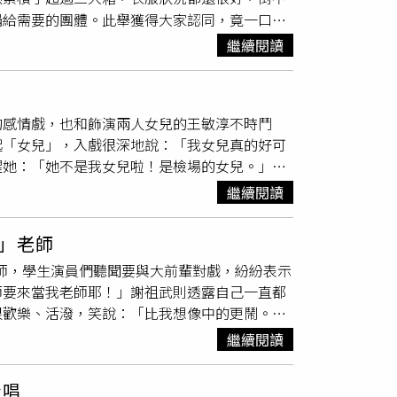
品在韓國播出，許願能到韓國開見面會。此外，
捐給需要的團體。此舉獲得大家認同，竟一口氣
廷26歲生日，眾人送上蛋糕為他慶生，壽星突
吳季璇、鄭豐毅、鄭芯恩、王敏淳、賴雅琪、
楊
翻全場。山豬和逸祥也熱情獻上「天團之吻」，
繼續閱讀
舉辦。在整理物品的時候，大家就忍不住先挑了
讓酒令哭笑不得直說：「不行啦!那是要留給粉
就很開心。」反之衣服多到怕扛不動的賴雅琪表
的感情戲，也和飾演兩人女兒的王敏淳不時鬥
」還能和大家一起參與公益，真的超棒！孔令元
起「女兒」，入戲很深地說：「我女兒真的好可
，一起延續衣服生命做愛心。而12位參與的演
醒她：「她不是我女兒啦！是檢場的女兒。」劇
絲分享。而6日在土耳其發生的7.8強震造成
戲裡是個性果斷的投資專家，戲外的自己，除了
由捐贈的金額，悉數捐給土耳其救災專戶。演員
繼續閱讀
大家賺快錢，現在，無論投資或生活，都非常清
劇中壁咚商鈞後臉紅。（圖／TVBS提供）現實
」老師
戲空檔寵物經聊不完，培養感情起來特別快，而
老師，學生演員們聽聞要與大前輩對戲，紛紛表示
睛很有靈魂，王宇婕表示與王敏淳相處很舒服，
師要來當我老師耶！」謝祖武則透露自己一直都
作品，對於這次能合作非常興奮。拍攝至今，印
很歡樂、活潑，笑說：「比我想像中的更鬧。」
。沒想到，隔天王宇婕就特地帶髮香噴霧來給
中不按牌理出牌的個性，翻牆從後門進學校，讓
現霸氣，兩度壁咚同學徐知遠(商鈞 飾)，她透
繼續閱讀
，展現「拖鞋神功」、「丟板擦」等技巧，還看
緊張？還是真的臉紅心跳啊？」TVBS八點檔
胖鄭豐毅當天見到前輩從門外走進來，內心還在
合唱