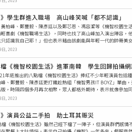
的感覺，但是大家都給我那種很熱情的回應、回饋，發自內心感
7日, 2023
絲包圍，「我原本要騎走，同劇有人說她被圍住，我看到姊（周
 42頻道每週六晚間10點播出。《機智職場生活》
楊翹碩
(左)與孔令
生活》迎來尾聲，除了演員不捨，粉絲也直呼看不夠，紛紛留言
。」至於「肉貼肉」這個詞彙，他喊冤：「其實沒有（肉貼肉）
到所有人都能修成正果」「超級希望有第二季」，足見戲劇的高人氣
智》學生群進入職場 高山峰笑喊「都不認識」
肩膀而已，他當下的心情也很緊張：「我很怕觸碰到。」並表示
篇全網首播。TVBS 劇在一起YouTube頻道本週四晚間9點半，T
、黃柏峰、鄭豐毅、陳彥廷以及鄭芯恩、馮容潔等《機智校園生
受「差5歲」的姊弟戀，意指周曉涵年紀太大？他趕緊圓過來：「
情輕喜劇《機智職場生活》，同時也找了高山峰加入演出陣容，
今舉辦記者會。林茉晶（左一）、熊少彤、李星鏴、賴雅琪、鄭
我只認識我自己耶！」但也表示藉由該劇能與年輕一代的帥哥美
岳軒（左下一）、陳彥廷、王碩瀚、逸祥、鄭豐毅、商鈞、黃柏
年輕觀眾認識自己這個大叔。高山峰加入《機智職場生活》卡司陣
新凱「因禍得福」，因此獲得IG藍勾勾，王新凱笑說，之前申請
9日, 2023
機智男孩IT BOYZ」鍾岳軒、陳彥廷為新劇獻唱插曲〈我不
，過三小時就拿到拿勾勾，他笑說：「審核人員真的有在看新聞
e Up〉、〈We Can Fight〉偏向陽光輕快的類型，希望藉
」黃柏鋒也是申請不到藍勾勾的苦主，高山峰建議他乾脆「開公
點檔《機智校園生活》進軍南韓 學生回歸拍攝網
紛紛轉變成大人的全新面貌，兩人都很期待未來粉絲聽到〈我不該愛
機智職場生活》6月19日起，LINE TV 每週一、週三 晚間8點，全
 2021年底推出的八點檔《機智校園生活》捧紅不少年輕演員包
》獻唱插曲〈我不該愛她〉。（圖／TVBS提供）鍾岳軒、陳彥
 晚間9點半，TVBS 42頻道每週六晚間10點，準時播出。
峰、鄭豐毅、陳彥廷更打鐵趁熱組「機智男孩IT BOYZ」單曲，
自己關在家，狂聽周杰倫的歌，過幾天就沒事。而兩人最想推薦
路版，時隔四個多月再次相聚，眾人都格外期待，表示就像參加
想愛的人啊！MV主角就是他了啦！」讓在一旁的鄭豐毅哭笑不得
透露讀本開始，大家瞬間就回到原本的角色：「感覺都回來了！
豐毅、陳彥廷、王新凱、
楊翹碩
、商鈞、鄭芯恩、馮容潔、李星
8日, 2023
VBS提供）演員群今（28日）首次讀本，包括群鍾岳軒、黃柏
伶、山豬(陳俊甫）、逸祥、 熊少彤、林茉晶等人演出，將於6月1
馮容潔、李星鏴、孔令元、賴雅琪、王敏淳、吳玳慈、山豬(陳俊
24起每週六晚間10點在TVBS 42頻道播出。
智》演員公益二手拍 助土耳其賑災
員群得知《機智校園生活》進軍南韓，四月初開始在全國有線電
s八點檔《機智校園生活》雖然己經下檔了一陣子，但演員群們感
T BOYZ」陳彥廷(左起)、黃柏峰、鄭豐毅、鍾岳軒推出新單曲
是在聚餐上大吐煩惱，表示自己拍攝《機智》一年多來，戲服竟