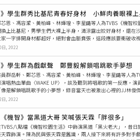
住自己，又狠摔在跑道上，嚇壞眾人，但她稱自己沒事，又連拍了8
、王新凱、鄭豐毅、孔令元、
楊翹碩
、陳彥廷、吳玳慈都將出席
李星鏴、鄭芯恩、鄭豐毅、賴雅琪、岳軒、孔令元 以及 (後左
(幸福廣場)，晚間7點半於台中廣三SOGO百貨(1樓廣場)。該劇每
智》學生群秀比基尼青春好身材 小鮮肉養眼裸上
曲〈WAKE UP〉。（圖／TVBS提供）鄭豐毅和賴雅琪接下
鄭芯恩、馮容潔、黃柏峰、林輝瑝、李星鏴等人為TVBS《機智
一天內搞定所有編舞，賴雅琪坦言第一次正式教導其他人學舞相
們換上比基尼，男學生們大裸上半身，清涼露出姣好身材，還在
大家都學不會，但其實兩人媲美專業舞蹈課程的嚴謹和認真，獲
大家一字排開身材都超好，絕對會血脈賁張，這段應該要衝破收
，大家讚他實力能加入「原子少年」，27歲的岳軒自我調侃是「
；鄭豐毅透露拍戲這麼久，這是第一次大家一起到海邊玩，「還
現場還安排起成團行程，從早上5點梳化、拍戲，收工後練唱、練
0日, 2022
，看著大家清涼」。岳軒（左起）、林輝瑝、王新凱、鄭豐毅、
來現場一陣大笑。數位單曲〈WAKE UP〉已於上週五(29日)
陳彥廷擁有六塊肌，被封為「身帶冰塊」，李星鏴一見陳彥廷立
間8點於TVBS 42頻道播出。
智》學生群為戲獻聲 鄭豐毅解鎖唱跳歌手夢想
」鄭豐毅在一旁補充：「手開始不由自主伸上去」，陳彥廷則羞
演員群岳軒、鄭芯恩、馮容潔、黃柏峰、林輝瑝、李星鏴等人為T
了好幾家泳裝店，最後選的是亮黃色比基尼再搭被三角泳褲非常
演唱熱血單曲〈WAKE UP〉，談及聽到將唱歌的第一反應，
透露回家趕快找好看泳衣，就擔心自己穿起來不好看影片不能修
「像是解鎖唱跳歌手的小夢想，錄音當天也被激出心裡的JJ林俊
私底下是排球愛好者，這次在戲中打沙灘排球，他透露：「雖然
KE UP〉時，直呼非常感動，李星鏴說：「看到歌詞差點哭出
認真打沙灘排球，算是我初體驗，很新鮮好玩。」而賴雅琪高中
2日, 2022
黃柏峰則是勾起高中在學校的生活回憶，覺得很快樂、難忘；而
，拍攝時一直爭取發球。其實當天豔陽高照，體感溫度大概40幾
起傻，特別有感觸；陳彥廷與賴雅琪形容這首歌正向、活力，希
八點檔《機智校園生活》電視版每周一至周五晚間8點於TVBS 42
民《機智》當黑道大哥 笑喊張天霖「胖很多」
起共鳴」。黃柏峰（左起）、陳彥廷、馮容潔、賴雅琪演唱單曲。
在TVBS八點檔《機智校園生活》中飾演黑道「黑火老大」，昔
最好狀態，馮容潔在錄製前幾天，除了抓緊時間練習，還特地跑
張天霖飾演。陳為民與張天霖是舊識，兩人接下來將有許多對手
狀態更好，當天飆高音獻唱讓自己相當滿意，黃柏峰在一旁狂讚