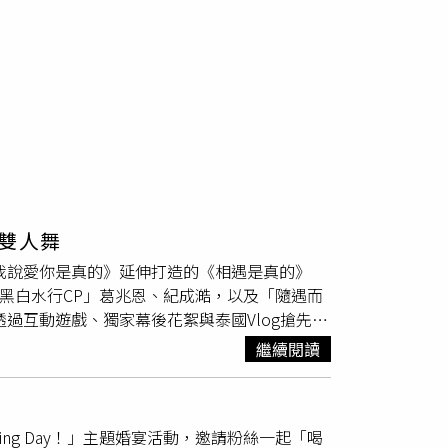
雙人舞
我說愛你是真的》延伸打造的《相遇是真的》
「黑白水行CP」葛兆恩、紀成澔，以及「隨遇而
過互動遊戲、獨家幕後花絮與泰國Vlog搶先曝
進行高強度唱跳排練，全面升級舞台表現。其
繼續閱讀
主動盯大家練歌、動作細節、協調整體呈現，甚
一個月就啟動身材管理，他笑說：「這次很像在
準備，希望讓粉絲玩得開心、看得過癮。」
楊翹
dding Day！」主題婚宴活動，邀請粉絲一起「喝
很感謝幕後團隊的幫助與包容，今天結束終於可