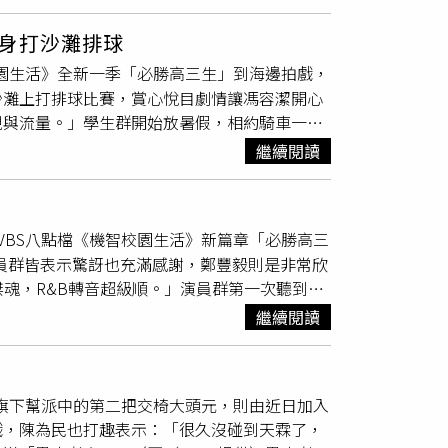
、9次，讓人見識到她的敬業。演員群(前左)
，兩場見面會分別為下午２點於高雄統一夢時代
)林輝瑝、王新凱、黃柏峰、
楊翹碩
、陳彥廷製新
周一至周五晚間8點於TVBS 42頻道播出。
身打沙灘排球
編舞和教舞的重責大任，憑藉著相處10個月的極佳
校園生活》全新一季「必勝高三生」到海邊拍戲，
當緊張，教舞前一天還作惡夢，夢到自己舞教太
沙灘上打排球比賽，賞心悅目劇情讓馮容潔開心
得搭檔們一致肯定。演員群中岳軒是公認學舞最
視與流量。」學生群開始放暑假，相約騎車一起
原子中年」，提及粉絲敲碗要他們組「機智男
好編劇對我很好不用露身材，跟山豬、逸翔在旁
舞，打趣地說：「最後每個人肝拿出來都是黑
繼續閱讀
陳彥廷、黃柏峰、
楊翹碩
海邊拍戲。（圖／TVBS
發行，MV也在本週首播；《機智校園生活》每週一
即伸出小手手，裝傻問他：「這一塊一塊是什麼
澀回應：「該怎麼解釋？」孔令元為這場戲在拍
VBS八點檔《機智校園生活》新篇章「必勝高三
性感，就為符合劇情中要電暈
楊翹碩
。李星鏴與
演員群皆表示驚訝也充滿感謝，鄭豐毅則是非常欣
飾。戲裡學生們在海邊沙灘上歡樂玩起排球，演
傑魂，R&B轉音超級順。」演員群第一次聽到歌
打很久排球，第一次在海邊有那麼完善的網子，
來，想到大家感情這麼好，如果有天殺青會很不
時曾代表班上比校際排球，看到劇本有排球戲就
繼續閱讀
孔令元對歌詞追夢都是跌跌撞撞，但身旁有大家
度，且沙子非常燙，岳軒的腳還快起水泡。
望讓觀眾得到勇氣，可以有向前衝的動力，「絕
頻道播出。
（圖／TVBS提供）進錄音室前，演員群將自己
日旗下幫派中的第二把交椅大頭元，則由近日加入
去中藥行買最好的枇杷膏、喉片，希望保護喉嚨
戲，陳為民也打趣表示：「很久沒碰到天霖了，
「很好聽」。岳軒也說謝謝經紀人當天特別幫他