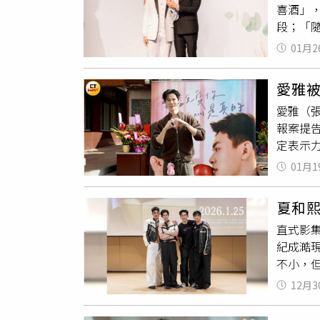
喜酒」
以安心
段；「隨
爆現場
打造前
樂提供
01月2
享道：
中一聽
別具巧
喜歡，
愛雅
尾牙現
就感倍
愛雅（
《我說愛你
的提議
報案提告
（圖／
「我本
定表示
任婚禮
天高強
畢竟懷
漫〉，
到，希
01月1
對安全
〈Sum
真！」此
可以選
去搭配
與
楊翹
夏和熙
生的小
希望能
直式影集
為了緩
（右）
紀成澔
很強勢
中「黑
不小，
《我說
「Nic
下「愛
動，現
灣BL
12月3
夏和熙
拍攝親
謝謝一路
翹碩
也
說愛你是真
久的唱