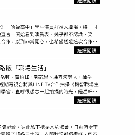
謝你們（機智演員），讓我很放鬆去演。」《機
繼續閱讀
曉涵）在那裡，她問我有沒有安全帽，我就送她
元(右)坦言拍攝前相當緊張。（圖／LINE TV）
「希望能加碼看到他們的婚禮以及婚後生活」
，完全沒有碰到！」並說周曉涵當時從後面雙手
。《機智職場生活》LINE TV 本週三晚間8
與周曉涵「完全沒有」超乎工作的情誼，他本人
VBS 42頻道每週六晚間10點播出。
活》「哈福高中」學生演員群進入職場，將一同
我是比較看個性，還是要相處。」《機智職場
他直言一開始看到演員表，幾乎都不認識，笑
芯恩、高山峰、馮容潔、吳玳慈、王敏淳、孔令
女合作，感到非常開心，也希望透過這次合作，
峰、王新凱、
楊翹碩
。（圖／TVBS提供）鍾岳軒
容。（圖／TVBS提供）而因《機智校園生活》
過，送出半年仍靜悄悄，這次新聞出來後，他再
繼續閱讀
該愛她〉，鍾岳軒提到出道以來的曲風，如：
。」他也跟周曉涵分享這件事，笑說：「她說恭
由這首歌展現更為成熟的一面，同時貼合戲裡哈福高中
車」，整票演員都坐上去，這樣大家都能有藍勾
路版「職場生活」
她〉的反應。陳彥廷(左) 鍾岳軒為《機智職
網首播。TVBS 劇在一起YouTube頻道每週
括鍾岳軒、黃柏峰、鄭芯恩、馮容潔等人，鍾岳
廷透露面對情傷都屬於自我沉澱的類型，陳彥廷通
近期電視台將與LINE TV合作拍攝《機智職場生
鄭豐毅翻唱〈我不該愛她〉，笑說：「他就一直
同學會，直呼很想念一起拍攝的時光，鍾岳軒、
。《機智職場生活》由高山峰、鍾岳軒、黃柏
」《機智職場生活》即將開拍，演員齊聚讀本。
鏴、孔令元、賴雅琪、王敏淳、吳玳慈、王碩
繼續閱讀
峰、鄭豐毅、陳彥廷、王新凱、
楊翹碩
、商鈞、鄭
9日起，每週一、三起晚間8點在LINE TV首
甫）、逸祥都回歸，也加入新血王碩瀚和紀欣
視頻道播出，興奮地直呼：「不敢相信！」「機
情不隨戲散，彼此私下還是常約聚會。日前酒令李
〈我可以〉。（圖／TVBS提供）鄭豐毅提到自己
然累積了超過三大箱，衣服狀況都還很好，倒不