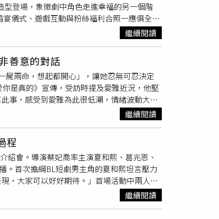
禮造型登場，象徵劇中角色走進幸福的另一個階
，夏和熙更大方解放，秀出結實上半身，瞬間引
婚宴儀式、遊戲互動與粉絲福利合照一應俱全，
打造專屬粉絲的甜蜜宇宙同樂會。（圖／結果娛
行，來自馬來西亞的紀成澔，難掩興奮之情，分
先曝光寵粉，葛兆恩透露，當初在眾多demo
繼續閱讀
非常幸福開心。」此外，紀成澔手中的捧花同樣
的了解與信任。紀成澔則甜回：「我也一聽就很
束花束送給粉絲。幸運獲獎者樂喊：「比抽到公司
幅提升，是一次「跳脫舒適圈」的突破，也讓成
非善意的對話
證《我說愛你是真的》的高人氣與熱烈聲勢。
性表示，回頭細想才發現紀成澔幾乎從不拒絕他
一屍兩命，想起都開心」，讓她忍無可忍決定
活動，左起為
楊翹碩
、夏和熙、紀成澔、葛兆恩。
！」連帶連聽音樂的口味也被「帶跑」，笑說：
愛你是真的》宣傳，受訪時提及愛雅近況，他堅
主持，發揮獨特魅力與幽默感；朱宇青則受邀擔
前陣子同時備戰偶像運動會與舞台演出，幾乎天
享此事，感受到愛雅為此很低潮，情緒波動大，
和熙與
楊翹碩
首次公開合唱新歌〈沈迷於浪
而練出一身肌肉」。製作人兼導演蔡妃喬也提
對方，社區有警衛、醫院也有保全把關，人身絕
甜度。壓軸表演的葛兆恩首度帶來唱跳新歌
只要大家還想看，我們就會努力讓更多相遇成
繼續閱讀
有太多非善意的對話了。如果你不喜歡這個人，
場氣氛。談到這次的新歌表演，葛兆恩表示：「過
pp正式上架。夏和熙（左）大方展現結實體態，
對酸言酸語早已能自我消化，但這次涉及尚未出
輕快饒舌曲風，加上粉絲敲碗已久的唱跳表演，
）
過程
傳新戲《我說愛你是真的》。（圖／侯世駿攝）
和熙（中）以劇中「表哥」家長身分將紀成澔
ou!」介紹會。導演蔡妃喬率主演夏和熙、葛兆恩、
碩
的親密戲畫面給她看，「愛雅可能也喜歡這種
親密互動遊戲，還搶先曝光《我說愛你是真的》
首播。首次擔綱BL短劇男主角的夏和熙坦言壓力
子裡的寶寶也有明顯胎動。夏和熙與
楊翹碩
合作
，粉絲尖叫聲此起彼落。夏和熙也兌現先前在
表現，大家可以好好期待。」首場活動中兩人簽
屋拍攝的對手戲，導演蔡妃喬希望情緒自然流
備的禮物。導演蔡妃喬表示：「這場婚宴，是想打造台
夏和熙與
楊翹碩
首次合作，劇中有多場親密戲，
讓他既驚又羞，笑稱：「尺度也太突破了吧！」
的重要時刻。非常感謝所有演員的全心投入，也
繼續閱讀
l進行讀本排練，「真的翻來覆去一直練習！」
楊
寫在臉上，害羞反應藏不住。BL直式影集《我
〈Summer Crush〉，滿足粉絲敲碗已
不過一開始就拍床戲，其實很幫助我們進入角色
、VBL Series YouTube頻道播出。
）、紀成澔以角色身分甜蜜完成交換戒指儀式。