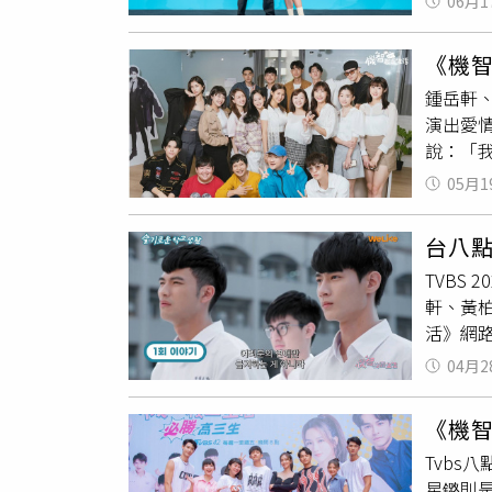
轉學生
06月1
人被粉
TVBS
智職場
去吃飯
「希望看
《機
扶他的
點，完結
鍾岳軒
可以接
演出愛
生活》
說：「
元、鍾
讓更多
透露王
05月1
出道的「
度申請
〈Wak
喜啊！
台八
同學們
勾了。《
TVBS
場生活
二、週四
軒、黃柏
常會把
活》網
愛不到
黃柏峰
峰、鄭
04月2
（圖／T
瀚、紀欣
芯恩、
播、6月
《機
伶。演
Tvb
智男孩I
星鏴則