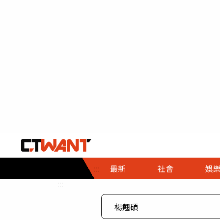
社會首頁
娛樂首頁
財經首頁
政
:::
最新
社會
娛
時事
即時
熱線
:::
直擊
大條
人物
調查
專題
３Ｃ