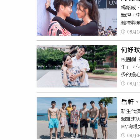
驚嘆，
楊銘威
鄭芯恩
輝瑝、
供）「
難掩興
要記得
林輝瑝、
生，每
08月1
被爆料
師」，
點。」
老老師！
何妤
驚喜慶
校園劇
有吻戲
生」。
黃柏峰
多的擔
曉涵、
好安全
峰、林
08月1
己是不
觀眾瘋
何妤玟
潔、黃
岳軒
樣啦！
絲見面
新生代演
不安，
出「大
賴雅琪
長會之
感動，
MV均親
論，劉
倒達人
饋粉絲
08月0