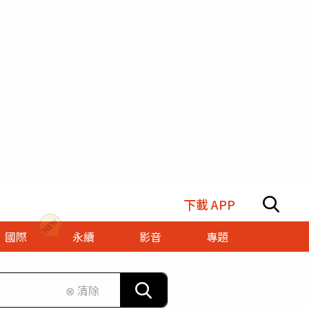
下載 APP
國際
永續
影音
專題
⊗ 清除