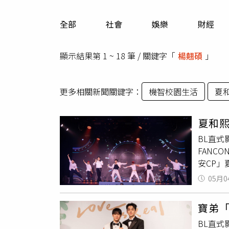
人物
汽車
全部
社會
娛樂
財經
專欄
房產新勢力
顯示結果第 1 ~ 18 筆 / 關鍵字「
楊翹碩
」
更多相關新聞關鍵字：
機智校園生活
夏
夏和
BL直
FANC
安CP」
光，將
05月0
中，夏
至服裝
寶弟「
拚男團
BL直式
碩
則自