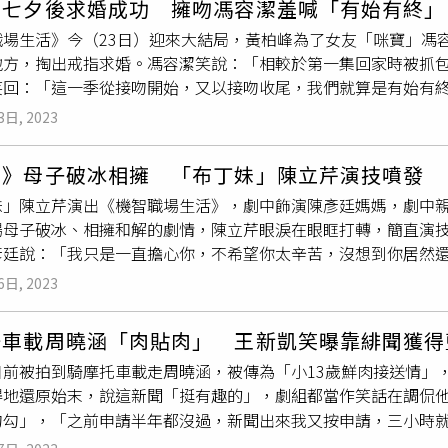
峰七夕後求婚成功 擁吻馮容潔羞喊「有始有終」
情感。」夏和熙則幽默形容，因為詮釋的是成人式的戀愛，兩人
結果娛樂提供）
職場生活》今（23日）迎來大結局，黃柏峰為了女友「咪寶」馮
玄機表示：「第一天不行，第二天還可以。」妙語如珠，逗笑眾
地方，掏出戒指求婚。馮容潔笑說：「相較於第一集回家時被抓
度爆表。（圖／結果娛樂提供） 身兼出品人與製作人的葛兆恩相
笑回：「這一季從接吻開始，又以接吻收尾，我們就算是有始有
本以為他們需要時間磨合，沒想到開拍第一天就表現得非常自在
的求婚現場。（圖／LINE TV、TVBS）由於《機智》系列C
其吻戲親得很好，我們都在現場看，真的是大人的尺度。」葛兆
3日, 2023
婚？在劇中飾演「藍守為」的陳彥廷率先被點名，連他本人都認
作，並嘗試不同以往的表演風格。
已經...（結婚）。」勁爆發言讓全場一度混亂，讓陳彥廷連忙澄
智》母子破冰相擁 「布丁妹」陳立芹演技噴發
，認為她最有可能閃婚：「因為她要遇到一個愛情很難，她只要
妹」陳立芹演出《機智職場生活》，劇中飾演陳彥廷媽媽，劇中
趕緊補充，是因為跟李星鏴感情很好，所以才敢這樣開玩笑。《
場母子破冰、相擁和解的劇情，陳立芹眼淚在眼眶打轉，簡直演
E TV、TVBS）鍾岳軒與鄭芯恩組成的「安凌CP」，劇中感情
彥廷說：「我只是一直擔心你，不希望你太辛苦，沒想到你居然
鄭芯恩展開追求，兩人不僅工作上黏在一起，有一幕王碩瀚緊緊
彥廷更大讚陳立芹：「一起對戲時不會緊張，她是個很好相處的
男友的他相當衝擊，但他始終選擇給予女友百分百的信任。反觀
6日, 2023
芹(左)與陳彥廷(右)成功修復母子關係。（圖／LINE TV）劇
岳軒就拿著他與鄭芯恩的戒指，吃醋地說：「我還帶這個來幹嘛
蜜收尾，讓長期支持《機智》系列的死忠觀眾相當感動，直言「守
嗎？」鄭芯恩還調皮附和：「你有看到？我還跟他回家啊，你有
騎車載周曉涵「肉貼肉」 王新凱笑曝靠緋聞獲得
高興」。另一對人氣情侶「蘋明CP」則是迎來他們最印象深刻的
婆，有在學。」沒想到鄭芯恩又開玩笑回：「女人不壞，男人不
日前被拍到騎摩托車載走周曉涵，被傳為「小13歲鮮肉接送情」
深怕NG，還好過程順利。不過孔令元也額外爆料
楊翹碩
，拍完這
岳軒(左)與鄭芯恩(右)也迎來美好結局。（圖／LINE TV、TV
得地還原始末，說這新聞「挺有趣的」，劇組都當作笑話在調侃
自己衣服，或是披著什麼，結果
楊翹碩
他老兄，把所有衣服都拿
王新凱、吳玳慈，以及「蘋明CP」
楊翹碩
、孔令元，「ㄚ遠CP
藍勾勾」，「之前申請半年都沒過，新聞出來我又按申請，三小時
笑回：「因為濕濕的衣服穿在身上非常冷，所以乾脆包浴巾，還
王碩瀚，劇中有吃重戲份，雖然最後沒有愛的歸屬，但也收穫滿
涵跳上他的機車，肉貼肉十分曖昧。王新凱解釋，當時是參加完
場生活》LINE TV 每週一、週三晚間8點，全網首播。TVBS 劇