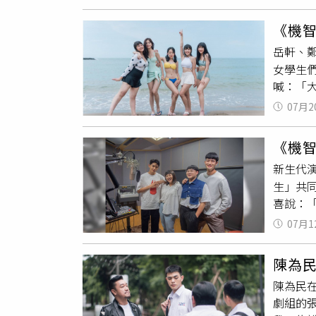
未能抓
李星鏴
馮容潔、
購物中心
《機
一季主題
岳軒、
默契，
女學生
爛，害
喊：「
快代表
出去玩
團」，
07月2
邊玩沙
的！」引
提供）
至週五晚
《機
東西？
新生代
攝前逛
生」共同
鄭芯恩
喜說：
員岳軒
曲〈WA
跟朋友
07月1
捨。」
很期待
陪著一
TVBS
陳為
對會引
陳為民
調整到
劇組的
讓聲音