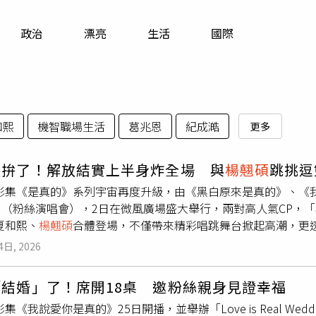
寵物
政治
漂亮
生活
國際
運勢
運動
梅酒
和熙
機智職場生活
葛兆恩
紀成澔
更多
熙拚了！解放結實上半身炸全場 與
楊翹碩
跳挑逗
式影集《是真的》系列宇宙再度升級，由《黑白原來是真的》、《
ON（粉絲演唱會），2日在微風廣場盛大舉行，兩對高人氣CP，
夏和熙、
楊翹碩
合體登場，不僅帶來精彩唱跳舞台掀起高潮，更透
戲劇中的甜蜜情感延伸至現場。為了這次演出，四人密集半個月
4日, 2026
和熙更被公認是團隊裡的「最拚擔當」，不只全程投入練習，還
搭配都一手張羅，被笑虧「自帶製作人魂」。夏和熙早在演出前
結婚」了！席開18桌 邀粉絲親身見證幸福
出道，每天都懷疑自己是不是接錯工作，但我們是用最高規格在
影集《我說愛你是真的》25日開播，並舉辦「Love is Real We
曝：「一開始跟不上進度，壓力大到不行，還請舞蹈總監加課，