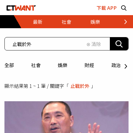
跳至主要內容區塊
下載 APP
最新
社會
娛樂
財經
⊗ 清除
全部
社會
娛樂
財經
政治
顯示結果第 1 ~ 1 筆 / 關鍵字「
止戰於外
」