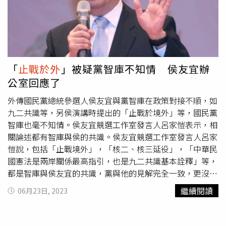
「
止戰於外
」被疑黨智庫不知情 侯友宜辦
公室回應了
外傳國民黨總統參選人侯友宜與黨智庫在政策對接不順，如
九二共識等，另侯演講時提出的「止戰於境外」等，國民黨
智庫也毫不知情。侯友宜競選工作室發言人呂家愷表示，相
關論述都有智庫與侯的共識。侯友宜競選工作室發言人呂家
愷說，包括「止戰境外」，「核二、核三延役」，「中華民
國憲法是兩岸關係最高指引，也是九二共識基本詮釋」等，
都是智庫與侯友宜的共識，黨與他的見解完全一致，更沒有
所謂對接不順的事。呂家愷強調，自這個月一日工作室成立
繼續閱讀
06月23日, 2023
後，非常感謝國民黨智庫的協助，提供各項政策建議，並且
多次開會討論，獲益甚多，雙方會繼續在各項國政議題上，
繼續合作，完成更多對民眾有利，對社會有益的政策方向。