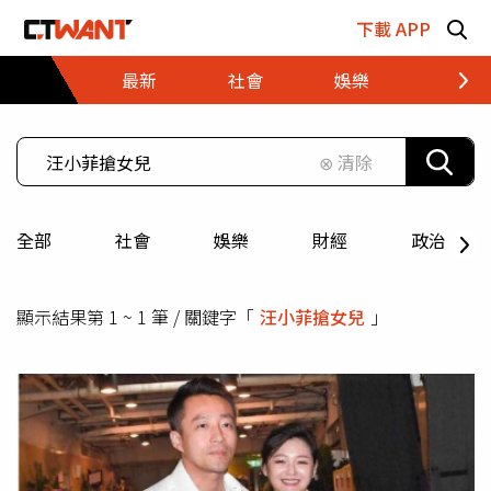
跳至主要內容區塊
下載 APP
最新
社會
娛樂
財經
⊗ 清除
全部
社會
娛樂
財經
政治
顯示結果第 1 ~ 1 筆 / 關鍵字「
汪小菲搶女兒
」