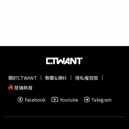
博）汪小菲更在貼文留言處寫著「爸爸想你」，有網友在底
下直言：「奶奶應該也想念吧，要回來吧，我們內地三觀比
較正。」，而他則是回了一個「I」，讓不少人好奇他的真
正意思，就有網友猜測表示，「一般就是用來做回應的簡單
語，表示已收到、贊同、支持上面的內容。」也被猜測他有
意想從大S身邊帶回女兒，會被這樣猜測也是汪小菲過去就
相當愛女兒，在離婚後更是在社群帳號上把大S的簡介都拿
掉。
關於CTWANT
聯繫&爆料
隱私權政策
發燒熱搜
Facebook
Youtube
Telegram