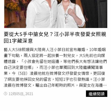
要從大S手中搶女兒？汪小菲半夜發愛女照親
回1字藏深意
藝人大S徐熙媛與大陸商人汪小菲日前宣布離婚，10年婚姻
畫下句點，兩人協定將一起扶養一對兒女，大S先前也向媒
體透露，「小孩會先留在她這邊，等他們長大有想法讓他們
自己決定要住哪」，而汪小菲也單獨回到大陸繼續闖蕩事
業，今（5日）凌晨他就在微博發文抒發愛女情懷，更回復
了網友要他掙回女兒的留言，短短1字也引發熱議。汪小菲
凌晨在微博發文，曬出自己年輕時的照片，與愛女在海邊玩
耍的照片，感性寫下「想你我的寶寶」，照片應是日前汪小
繼續閱讀
12月05日, 2021
菲來台帶兒女到海邊時拍攝的，他用照片透露對女兒的思
念，但隨後他又將貼文刪除，但已讓不少網友討論。汪小菲
也曬出自己年輕的照片，並留言回應網友。（圖／翻攝自微