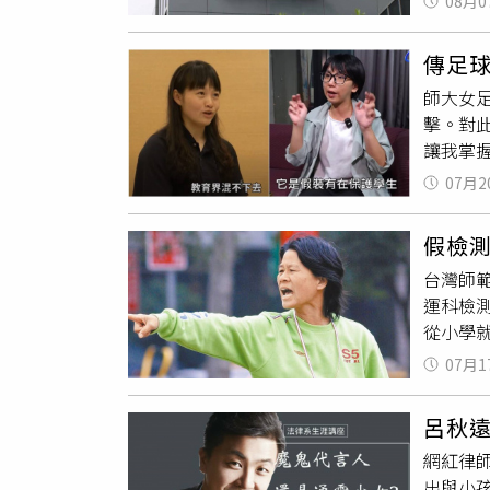
08月0
工程師
們在休
人資應
的感覺
傳足
理？林
『你要
師大女
人對其
砍我們
擊。對
「夫債
年！」
讓我掌
院聲請
內容敬
稱，聽
形。現
／中天
07月2
習、任
職生涯
假檢
前輩、
台灣師
混不下
運科檢
等，我
從小學
理就是
當老師
朋友真
07月1
且抽完
一定會
尖採血
呂秋
止說是
網紅律
實驗品
出與小
台英聲