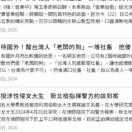
是尊重你一輩子學不會的東西」，也透露自己有3間房子，其中1
黑澀會美眉，當時藝名「均均」，不過她僅錄3集就退出，為了分
目《嗨！營業中》第五季即將回歸，本季將由「營業始祖」姚元
帳戶裡躺著的，是你一年賺不到的利息。我開公司，現在交給人
營網拍還投入代購市場。近年來成為電商界的女王，還被稱為直
寶貴營業經驗，將開設一間別具特色的店面。官方今（22）日公
到這個年代還有職業歧視。」原PO強調，他不是
混不下去
，只是
短暫的藝界人生，不但大手筆砸7位數為自己圓夢，發行EP還直播
第五季的精彩亮點。莎莎以吸睛的半屏山髮型亮相，口齒清晰地
個世界對話的方式，不是退路，是選擇。你看到的是外套和餐袋
也參與演出並投資電影《嘎啦GALA》，甚至首度嘗試音樂創作舞
奮不已。影片中，郭泓志以詼諧的方式透露兩位新夥伴的神秘線
雨衣，我笑你看不懂人。記住一件事——你永遠不知道，哪個外送
「爽度破表！」
2日, 2025
咕叫，而且還會畫一隻雞；第二位則是高齡60歲的偶像。」下一
極評價，有一派人吐槽「夢還沒醒？醒了趕快出門工作了」、「
問是歌手
混不下去
才來當搞笑藝人嗎？」、「加入節目是幹掉乱彈
普羅大眾，真的挺歧視的」、「多跑幾單啦！白日夢還真多」、
曾待國外！酸台灣人「老闆的狗」一堆社畜 他傻
偶像包偉銘大哥，外傳他為重金復出，記者也追問他是否還跑得
消費者不是說你跑外送丟人，是說你2486，你誤會他的意思了
人有國外月亮比較圓的迷思，一名網友抱怨，公司有2個待過國外
還跑得動？」。（圖／好看娛樂提供）許多忠實粉絲也紛紛在社
沒事找事做的有錢地主」、「我曾經也碰到一位，他還是很努力
會酸他們是「老闆的狗」、「台灣人到處都是社畜」，讓他超傻眼
歸」、「是否有機會再度加入節目？」，對於外界熱烈討論的卡
幾塊地」、「之前有看到一個說小7的大夜，也是覺得在家沒事，
國可以，台灣為什麼不行」，然後滿口社畜、社畜，自以為高人一
一將舉行記者會，分享更多《嗨！營業中》第五季的精彩內容。
棟房子，人家只是撿身體健康的」、「我相信真的有外送員是你
事老愛說這幾句。」他透露，公司是做精密加工的，規定上班就
於3月29日起，每週六晚上8:00於台視首播，當晚10:00於Netfl
2日, 2024
這2名同事就喜歡嗆「美國可以，台灣為什麼不行」，連吃飯也是
播出。《嗨！營業中》第五季即將回歸，左起白安、莎莎、郭泓
，對要交接吃飯的人毫無悔意。原PO提到，不只如此，2人還會
教授涉性侵女大生 新北檢指揮警方約談到案
原PO翻白眼，「好笑了，大家都是上班領薪水，沒有誰比較厲害
知名大學男教授被控利用協助女大生撰寫論文名義，在大學研究
到老闆馬屁拍得可響，誰比你們還像狗啊。」貼文一出引起討論
女大生2024年4月20日深夜，在律師陪同下向警方報案，新北
上班時間也不能喝酒」、「在國外
混不下去
的，只能爬回來耀武
教授在律師陪同下於上午11時抵達新北檢，目前正由婦幼組主任檢
該教授在自己臉書發文稱「沒有做的事情，別想誣賴在我身上」
0日, 2024