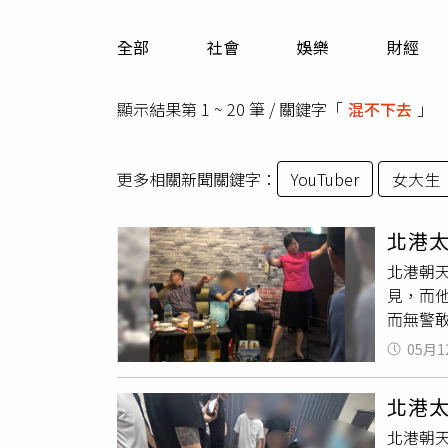
人物
汽車
全部
社會
娛樂
財經
專欄
房產新勢力
顯示結果第 1 ~ 20 筆 / 關鍵字「
混不下去
」
更多相關新聞關鍵字：
YouTuber
女大生
北港
北港朝
見，而
而無警
了解，
05月1
北港鎮
時捷名
北港
花店，
北港朝
跪認錯