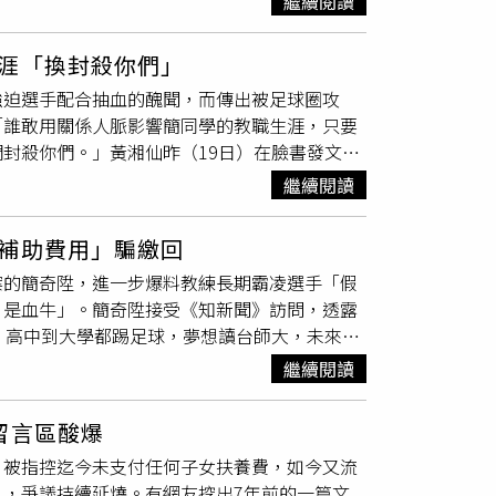
繼續閱讀
肉搜出來，有房子有小孩，太太也有正當職業。
喔，我有跟製作人說要多照顧你』，我就有幸福
了」。假如台積電工程師身背巨債，該怎麼處
是演的，所有演員在巴士裡輪流下來被我們問
涯「換封殺你們」
債務人的財產制宣告改用「分別財產制」，債務
結果委託人的另一半見笑轉生氣，直接拿武器要
強迫選手配合抽血的醜聞，而傳出被足球圈攻
偶行使剩餘財產分配請求權，這時候就會產生
很震驚，薔薔更忍不住氣喊：「你騙了我的童
「誰敢用關係人脈影響簡同學的教職生涯，只要
也不合理，立法院後來修法，債權人不得再向法
右轉，天黑也只是車子蓋黑布而已。」更多精彩
封殺你們。」黃湘仙昨（19日）在臉書發文
性，債權人不得再代位行使，以根除不合理情
到羅志祥爆出電視節目內幕，忍不住爆氣。（圖
同輩、後輩們，站出來支持且力邀簡同學到校實
、互為保證人、婚前債務用於婚後家庭生活。
繼續閱讀
在社群表示：「誰敢用關係人脈影響簡同學的教
一公佈，換我們封殺你們。」她也再次呼籲各位
補助費用」騙繳回
和她的女足隊員們知道，教育圈需要她們，不會
案的簡奇陞，進一步爆料教練長期霸凌選手「假
棗，配合某些勢力影響她們的學校、校長、主任
，是血牛」。簡奇陞接受《知新聞》訪問，透露
貼文曝光也引發網友熱議，「我覺得台師大的處
，高中到大學都踢足球，夢想讀台師大，未來想
有什麼把柄，或者說根本是同一串肉粽？欺負小
為名的抽血實驗，每次抽血過程為期14天，而
一堆垃圾」、「挺妳也挺簡同學」、「共犯結構
繼續閱讀
15分鐘為循環進行跑步，每一輪結束都得進行指
的釘子」、「舉雙手歡迎簡同學來我們學校。」
天、好累好累」，被周台英教練耳聞後，下令禁
留言區酸爆
測，而是實驗，查閱學術期刊才知，自己變成了
，被指控迄今未支付任何子女扶養費，如今又流
己收到的第一筆款項是在2021年7月，但周
，爭議持續延燒。有網友挖出7年前的一篇文
通費等，但實際查詢台師大的總務系統，該筆款