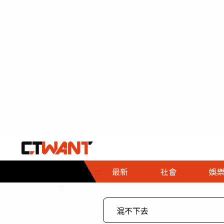
社會首頁
娛樂首頁
財經首頁
政
:::
最新
社會
娛
時事
即時
熱線
:::
直擊
大條
人物
調查
專題
３Ｃ