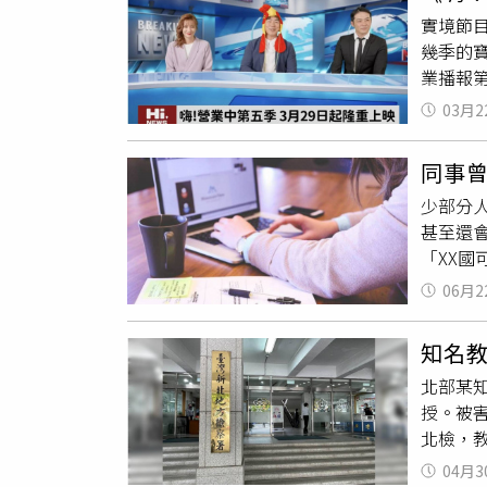
我送的
第一代
實境節
「股票
注於經
幾季的
「沒想
念起過去
業播報
我跟這
功力，
觀眾興
笑我穿
大呼：
03月2
會咕咕
引起兩
論「請
看不起
同事
歲資深
「重點
少部分
「是否
個無聊
甚至還
產後回
區有好
「XX
「下週
億好幾
過的同
第五季將
06月2
行，但
綜合台
的樣子
知名
畜」。
北部某
個人看
授。被害
「美國
北檢，
案後，
04月3