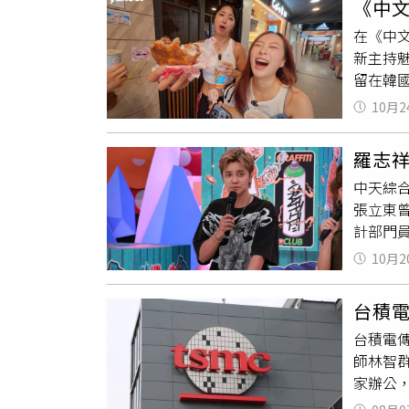
《中
才決定
間，相
情事，
在《中文
國』這
題或片
場明確
新主持
都尚未
遭要求
現任北
留在韓國
同看法
含蔡晉
之相關情形，如
咪蕾從
事，你
當情事
酒。
10月2
說：「
轟車禍
衝撞花
成爸爸
弟媳入
方檢察
羅志祥
獨自一
長與黃
中天綜
下去
的
項，會
張立東
Sunn
計部門
韓國餐廳
哥要重新
在韓國
10月2
真的以
義務役
計草稿
台灣的
台積
納豆剛
台積電
花，隔
師林智
一起了
家辦公
演，才
統。直
全不認