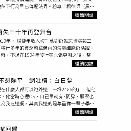
他私下行為早已傳遍法界。粉專「楊律師（黑心
了2年的受試者費用，直到2022、2023年
生母說：「妳做妳的決定，我就會做我的決
想一直努力，終於成為台師大學生，卻被教練威
繼續閱讀
法跟你工作，我沒有辦法。事實上來說，即便，
、檢舉教練的後果，在體育圈、教育界恐怕
混不
。」呂秋遠私生子一事鬧得沸沸揚揚，使他聲譽
消失三十年再登舞台
請他來校園演講，文章發布時間為2018年5月
10年， 縱使年收入破千萬卻仍難忘情演藝工
04教室聆聽他2小時的演講。」沒想到底下全是對
少轉行多年的資深前輩體內的演藝細胞仍活躍，
「有沒有搞錯」 、 「學校請不到人了？」 、
時，不過在1994年發行第六張專輯之後，整團
律系面試的禁忌嗎」 、 「是沒人可以開課了
，投資餐飲、夜店、燈光音響器材等生意，消失
就被爆劈腿渣男行徑，還有違反律師倫理被記申
繼續閱讀
006年東方快車重新正式復出，由主唱姚可傑、
行第七張專輯《2006紅紅青春》，但之後又沉
是不想躺平 網吐槽：白日夢
壇消失多年終於圓夢舉辦演唱會。（圖／尚時代
在什麼人都可以跑外送，一堆2486的」，但他
朋友嗎〉走紅，入圍金曲新人獎，第二專輯又角逐
，他當時心裡OS，自己早就有3間房，股票也
郁情感，但卻因感情挫折，人生一路跌宕，淡出
以為我在送餐，其實我送的是尊重你一輩子學不
是歌手，揶揄她在演藝圈
混不下去
才去做直銷，
公社」發文指出，他送餐到一戶人家時，對方
第一百遍時就不哭了，慘痛的人生經驗，反而成
繼續閱讀
送，一堆2486的」。聽見這番話，原PO沒
回到歌壇。瑪菲司對演藝工作有許多想法及期待。
言，當時他心裡想的是「你以為我在送餐，其實
被星探挖掘參與《我愛黑澀會》並成為與大牙同期的
潔回歸