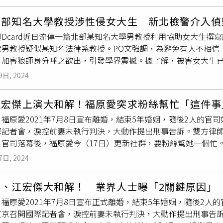
學生的不安，已要求教授先以請假方式進行迴避，後續將由性平
式及後續考試。被害女大生友人日前在DcardPO文指出，女
北部知名大學教授涉性侵女大生 新北檢警介入偵
文，找系上的教授做指導，這個教授上課的時候溫文儒雅，經常
Dcard近日流傳一篇北部某知名大學男教授利用協助女大生撰
有名氣，所以我朋友才選定他當指導教授。不料這個教授當了女
案男教授疑似某知名法律系教授。PO文強調，為避免有人不相信
問她：「想不想要找炮友」、「好想上妳，我想幹死你」，我朋
，加害狼師身分呼之欲出，引發學界震撼。據了解，被害女大生已
直以「不繼續教她的小論文、會把她名聲搞臭」讓她以後在法律
已介入偵辦，新北地檢署證實確有案子在調查中，但案情和偵查作
是決定再忍耐。不料該教授某日威脅女大生到學校，帶她去研究
9日, 2024
女性友人在某知名國立大學讀書，她為了準備考研究所的小論文
教授直接橫擋在門前，不讓她走，然後開始親她、上下其手，女
儒雅，經常分享他在兩國留學的經歷，且在同學有興趣的領域裡頗
授卻沒有停下動作，最後把她強拉進研究室裡的小房間，強迫她
江宏傑上演大和解！福原愛突求粉絲幫忙「這件事
，自從這個教授當了女大生指導教授後，開始頻繁的在大半夜瘋
女大生必須把對話紀錄刪掉，甚至一直問她還可不可以有下一次
福原愛2021年7月8日宣布離婚，結束5年婚姻，隨後2人的官
上妳，我想幹死你」，我朋友一直處於被性騷擾和精神摧殘的狀
。
際記者會，淚控前妻未執行判決，大動作提出刑事告訴。雙方律師
名聲搞臭」讓她以後在法律界
混不下去
，更過分的是以要針對班
。官司落幕後，福原愛今（17日）更新社群，要粉絲幫她一個忙
擾，加上我朋友這學期有一門必修是他的，所以就算她長期處於
「從今天起也是新的開始，謝謝大家一如既往的支持我關心我。」
個學期，這樣以後就見不到教授，她也可以順利畢業、拿到小論
7日, 2024
不同的春天穿搭，並對著鏡頭擺拍，希望網友們幫忙挑選哪一套比較
個小時內趕到學校的研究室，我朋友當下很掙扎，但迫於小論文
運球評工作，似乎打算復出。回顧經過，江宏傑去年7月27日在
跟我們說她要去找教授，也特別穿了羽絨外套、長袖長褲（那時
愛、江宏傑大和解！ 業界人士曝「2關鍵原因」
，2人共同持有權益，但女方卻沒有履行相關約定，也從去年7月
的訊息就透漏出不對勁，但迫於壓力還是要去）到學校後，教授
福原愛2021年7月8日宣布正式離婚，結束5年婚姻，隨後2人
提出訴訟。今年7月20日，江宏傑收到日本法院的判決結果，獲
情，當我朋友覺得討論完可以回家後，教授直接橫擋在門前，不
東京召開國際記者會，淚控前妻未執行判決，大動作提出刑事告訴
福原愛當時人在大陸時且滯留多時，導致法院難以進行強制執行
這樣，她只是想要寫好小論文而已。教授卻沒有停下動作，最後