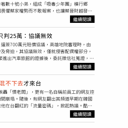
養著數十號小弟，組成「吸毒少年團」橫行鄉
北港種種犯罪行為則皆未得到法律制裁。曾蔡美佐
因畏懼蔡家權勢而不敢報案，也讓蔡晉財越發猖
（圖／翻攝蔡晉財IG）「被害人報警也沒用，
（左3），媽媽是北港鎮民代表會主席（右3）
蔡晉財在行兇後往往出言恐嚇，要求不得張揚，
繼續閱讀
凍」。（圖／翻攝蔡晉財臉書）據了解，蔡晉
，被害人只能「打落牙齒混血吞」，忍下所有的
姑姑是民眾黨立委蔡春綢，媽媽則是北港鎮民代
媽唱歌，要指望誰來辦他。」知情人士提到，蔡
只判25萬：協議無效
輕輕且沒有正式工作，出入卻能以保時捷名車代
起到KTV歡唱，私下交情可見一斑。根據本刊
逼簽700萬元賠償協議，高雄地院審理時，由
方人士透露，蔡晉財以毒品「豢養」小弟，在當
同樂」，畫面中的黃美蘭佔據麥克風，看似正搖
涉及脅迫，其協議無效，僅就侵害配偶權部分，
高中去接小弟下課，一行人便到招待所內吸毒拉
整箱百威金樽啤酒，桌上則是各式下酒菜，氣氛
頻繁進出汽車旅館的證據後，委託徵信社蒐證，並
晉財的打手，更是他在地方上「立威」的工
財平時行事囂張，在賭桌廝殺的畫面更被放上網
包圍，並以恐嚇語氣威逼，揚言讓她「在公司
混
帶到招待所內私刑。（圖／民眾提供）知情人士
表示，蔡晉財在北港猶如霸王，對一般民眾「想
繼續閱讀
期給付200萬元賠償金，以及高達500萬元的
撞水林鄉某花店，還曾以慶生名義將人綁在電線
檢警能深入調查，別讓惡勢力在這個純樸的小鎮
楊女怒不可遏，提告要求依約支付700萬元。
同樣不敢插手，只能放任其暴行，讓北港淪為
公室人員稱對廟務並不清楚，無法代為回應，記
混不下去
才來台
恐嚇脅迫下才簽署文件，協議應屬無效，包男也
得罪朝天宮，他便率著一眾小弟到藝閣人員住家
表示，目前總幹事等人都在日本，無法回應相關
才文挨轟「慣老闆」，更有一名自稱前員工的網友控
一刀斃命」，並強調當時與洪女都非常恐懼。法
甚至在場「欣賞」，囂張行徑有如當地霸王，
，相關情形屬民間個別事件，無關於朝天宮活動
瞬間崩塌。隨後，有網友翻出其頻道早期在韓國
般人產生恐懼，違反自由意志，該和解書不具法
得張揚，否則「在北港就
混不下去
」，即使被害
或片段引導而過度渲染造成錯誤連結，影響宗教
出他在台翻紅的「流量密碼」，掀起熱議。酷強
切往來，甚至深夜翻牆進入男方住處、敲窗示
投無路，只能「夾起尾巴」，避免自己惹到這位
要求不得提及特定人士姓名一節，經查本案警方
相信我」。（圖／翻攝自酷的夢- Ku's
顯侵害婚姻關係；最終法院認定洪女確有侵害配
蔡咏鍀副議長辦公室，但蔡咏鍀目前人在國外，
蔡晉財等涉案對象聲請拘票，另外，檢察官已調
繼續閱讀
為主，但點閱率普遍低迷，直到開始製作台灣相關
鍀粉絲專頁，但截稿前未獲回音。朝天宮廟方人
情事，相關偵查程序均依法辦理。雲林縣警察局
現台灣人對於「愛台灣」系列內容毫無抵抗力，
發表聲明，表示衝突事件發生時正值媽祖遶境期
撞花店、招待所疑似吸毒及報案後遭要求和解等