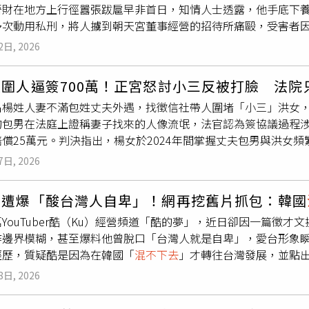
晉財在地方上行徑囂張跋扈早非首日，知情人士透露，他手底下
22年他在雲林虎尾圍毆一名17歲未成年人而遭判刑6個月，在
多次動用私刑，將人擄到朝天宮董事經營的招待所痛毆，受害者
，蔡晉財還開心地更新動態，他所穿上衣與行兇的白衣惡煞同款。
徑有如「北港皇太子」。蔡晉財（左2）父親是雲林副議長蔡咏鍀
也是睜一隻眼閉一隻眼，或是要被害人和解。」知情人士表示，
2日, 2026
，姑姑是民眾黨立委蔡春綢（右2），家族勢力可說是「喊水會結
在北港就
混不下去
」，有被害人試圖報案，卻仍被警方強壓下來
蔡咏鍀綽號「黑義」，在當地可謂黑白通吃、「喊水會結凍」，
不甘，在警察面前還得承認是「自己的錯」。「高層都在跟他媽
圍人逼簽700萬！正宮怒討小三反被打臉 法院
席黃美蘭，而蔡晉財是黃美蘭獨子，自幼深得母親疼愛，他年紀
黑白兩道通吃，勢力更深入北港分局上下，何漢釗還曾與黃美蘭一
名楊姓人妻不滿包姓丈夫外遇，找徵信社帶人圍堵「小三」洪女，
下更養著數十號小弟，他則仗著家族勢力在地方上橫行霸道。地
畫面，何漢釗曾與地方人士，以及黃美蘭一同到北港鎮的KTV「
的包男在法庭上證稱妻子找來的人像流氓，法官認為簽協議過程
「毒品少年團」，其勢力甚至深入校園，放學時間就有黑頭車到
，何漢釗則是坐在沙發上跟身邊人士聊天談笑，地上還擺放著一
償25萬元。判決指出，楊女於2024年間掌握丈夫包男與洪女
品臭味連路過民眾都聞得到，卻沒人有膽置喙，這些小弟不僅是蔡
融有如「警民一家」，也給蔡晉財龐大背景繼續橫行霸道。蔡晉
處理」，未料徵信社竟帶著7、8名黑衣人現身，當場將洪女團團
晉財行徑囂張，曾因細故而衝到藝閣工作人員家押人，將被害者
圖／民眾提供）「分局像他家的，沒有人敢管他啦。」知情人士
7日, 2026
、身敗名裂」。在壓力與恐懼下，洪女當場簽下和解書，內容包含分
蔡晉財在北港一帶「想打誰就打誰」，他曾因細故帶小弟開車衝
、想罵就罵」，讓當地人人自危，對其惡行惡狀噤若寒蟬，希望
條款；不過事後洪女不僅未履行付款，還持續與包男聯絡往來，讓
再用沖天炮朝被害人發射，警察獲報到場，但在蔡家的惡勢力下
延。記者致電蔡咏鍀副議長辦公室，但蔡咏鍀目前人在國外，辦
夢遭爆「酸台灣人自卑」！網再挖舊片抓包：韓國
雄地院審理，洪女否認與包男有不正當關係，並主張當初是在遭
高譚市」。蔡晉財囂張舉動更不僅於此，2025年4月因藝閣人員
傳訊息至蔡咏鍀粉絲專頁，但截稿前未獲回音。朝天宮廟方人員
YouTuber酷（Ku）經營頻道「酷的夢」，近日卻因一篇徵
當天妻子帶來的黑衣人口氣像流氓，威嚇「手上有證據能讓你們
人，將其強押到招待所後私刑，逼他們當眾下跪，朝天宮多位董事
而廟方近日有發表聲明，表示衝突事件發生時正值媽祖遶境期間
作邊界模糊，甚至爆料他曾脫口「台灣人就是自卑」，愛台形象
現場狀況，認為多名不明人士包圍並施以言語威嚇，已足以讓一
法可管。為何蔡晉財如此囂張？據悉，他施暴後總恐嚇被害人不
運作，呼籲各界以理性、平和態度看待相關事件，避免只看標題
經歷，質疑酷是因為在韓國「
混不下去
」才轉往台灣發展，並點
。不過判決書也指出，洪女事後行為並未收斂，仍與包男保持密
，往往也會被當地警方施壓要求和解，被害人自知求助無門、走
本意。雲林縣警察局表示，有關家屬指稱被害人於製作筆錄時遭
自己不是壞人，是個人設啦！「我是被機器控制，我本人非常友善，
對包男兒子質疑，還語出驚人稱：「大人的世界斷不了」，已明
子」，也讓蔡晉財的氣焰越發高張，將法律視為無物。記者致電
，即報請臺灣雲林地方檢察署檢察官指揮偵辦，並依法針對包含
8日, 2026
m）有網友在Threads發文吐槽，酷的夢早期頻道內容多以韓國
判應賠償楊女25萬元，全案仍可上訴。
人員稱對廟務並不清楚，無法代為回應，記者同樣傳訊息至蔡咏
驗相關筆錄及錄音（影）資料，認定警方製作筆錄過程並無不當
，流量才一飛沖天。該網友質疑，酷是因為在韓國市場碰壁，發
，目前總幹事等人都在日本，無法回應相關問題，而廟方近日有
有關民眾反映蔡晉財等人涉嫌強押他人至招待所、逼迫下跪、衝