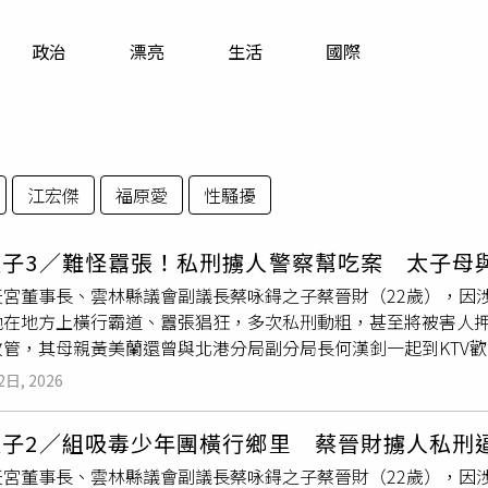
寵物
政治
漂亮
生活
國際
運勢
運動
梅酒
江宏傑
福原愛
性騷擾
太子3／難怪囂張！私刑擄人警察幫吃案 太子母
天宮董事長、雲林縣議會副議長蔡咏鍀之子蔡晉財（22歲），因
他在地方上橫行霸道、囂張猖狂，多次私刑動粗，甚至將被害人
敢管，其母親黃美蘭還曾與北港分局副分局長何漢釗一起到KTV
蔡晉財父親蔡咏鍀綽號「黑義」，在當地可謂黑白通吃、「喊水
2日, 2026
民代表會主席黃美蘭，而蔡晉財是黃美蘭獨子，自幼深得母親疼
車代步，手下養著數十號小弟，更仗著家族勢力在地方上橫行霸
太子2／組吸毒少年團橫行鄉里 蔡晉財擄人私刑
並以慶生為名把被害人綁在電線杆上，用沖天炮朝其轟炸，還曾強
天宮董事長、雲林縣議會副議長蔡咏鍀之子蔡晉財（22歲），因
，更帶著一夥小弟在招待所拉K吸毒。知情人士透露，蔡晉財打人