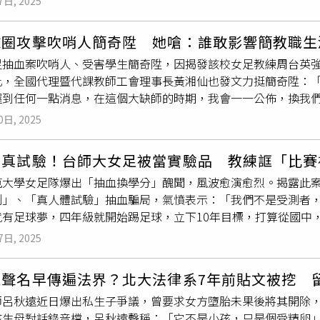
7日, 2025
這輩子都賠不完了，名字都被公開，以後法院判決也會寫，還被
息的時候，他還有傳訊息來說『我只是在演戲而已，妳不要當真
該已經建檔黑名單，「這幾個人以後在台灣業界應該是
混不下去
。」羅志祥提到：「像我以前有個節目單元《你要去哪裡》，那
球圈攻擊吹哨人簡奇陞 她嗆：誰敢影響簡教職生
智群律師說明，在101年修法之前，很多債權人會向法院聲請將
去哪裡』，還有《TV搜查線》只有第1集是真的，我們去跟蹤，
足抽血案吹哨人、受害學生簡奇陞，因揭發該校女足教練周台英
配偶就會有剩餘財產分配請求權，債權人就可以代位債務人向配
，製作人擔心會有危險才變成找演員來演。」這讓全場來賓聽了
此，全國代理暨代課教師工會理事長黃湘仙也發文力挺簡奇陞：
妻還」、「妻債夫還」的不合理情形。不過因為這種案子太多，
羅志祥笑說還有更誇張的：「車子完全沒動，我們自己演左轉、
握到任何一點消息，在這個大缺師的時期，我會一一公佈，換我們
宣告改用分別財產制，並明訂剩餘財產分配請求權具有一身專屬
請鎖定中天綜合台每周一至周五晚間9點《綜藝OK啦》。薔薔聽
說足球圈已經開始在攻擊簡同學，她為此也呼籲教育圈的前輩、
在的情況就是原則上夫妻債務各自處理，除非夫妻共同生活費用
綜合台提供）
0日, 2025
教，「教育圈需要這麽優秀的簡老師。」黃湘仙補充，她前天才
，只要讓我掌握到任何一點消息，在這個大缺師的時期，我會一
測真試驗！台師大女足被當實驗品 教練誆「比賽
校長、主任、老師，甚至家長們，「我們一起用行動力讓簡同學
範大學女足隊爆出「抽血換學分」醜聞，風波愈演愈烈。揭露此
去
！」黃湘仙還在留言區強調，「我的重點在：如果有些拐瓜劣
測」、「真人體試驗」抽血騙局，氣憤表示：「我們不是受測者
們真的會封殺你們唷！啾咪！到時候找不到老師，就不要哭～」
就有足球夢，四年級就開始踢足球，立下10年目標，打算從國中
整個都是共犯結構，明顯不對的事情切割掉就好了不是嗎？還是
，但高三生大一的暑假，暑期訓練就開始抽血的惡夢，以「檢測」
的很可悲，但背後利益結構不知道牽扯多少人」、「體育圈真的
7日, 2025
血還得進行模擬足球賽的「羅浮堡折返跑」，全程共90分鐘，每
用盡方法把這根釘子敲掉，之後要靠大家的努力來守護這根正義
。簡奇陞回想，有學姊曾在IG限時動態提到「這是做實驗的第幾
遠聲名早傳遍法界？北大法律系7年前貼文被挖 
做實驗，只能說體能檢測。後來女足學生們發現抽血不是為了檢
師呂秋遠近日爆出私生子爭議，曾要求女方墮胎未果後將其開除
。離譜的是，這些女足選手被抽血，從未拿到受試者費用，簡奇陞自
孩生母對話錄音檔，呂秋遠聲稱：「它不是小孩，只是個受精卵」
稱是大專盃比賽的學校補助費用，要求上繳，用於比賽住宿、交