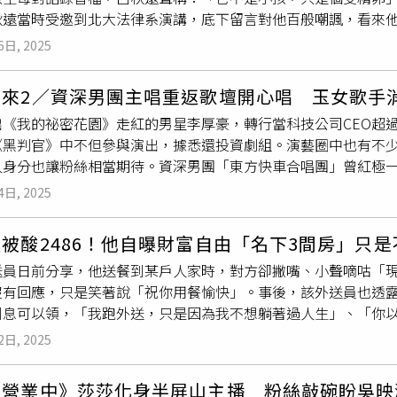
秋遠當時受邀到北大法律系演講，底下留言對他百般嘲諷，看來
著：「受試者實驗費」。「我們真的超笨的」，簡奇陞無奈表示，領
」昨（5）日公開的一段錄音檔。根據錄音內容，呂秋遠對著小孩
覺不對勁，她坦言最心痛之處在於從小就立志要當老師，為了夢
6日, 2025
果你決定要把小孩生下來，那也趕快決定比較好，因為我沒有辦
配合就不讓妳畢業」，好在她在今年順利畢業，也自知拋頭露面
我們，這個小孩子拿掉以後，這個受精卵，對不起，它不是小孩
但她已經想好了退路。
重來2／資深男團主唱重返歌壇開心唱 玉女歌手
象大翻車。有網友挖出7年前的一篇文章，當時台北大學法律系邀
《我的祕密花園》走紅的男星李厚豪，轉行當科技公司CEO超過
容寫道：「想更認識知名律師呂秋遠的，可在5月16日於法院1
《黑判官》中不但參與演出，據悉還投資劇組。演藝圈中也有不
留言，且意有所指。貼文一出後，引來北大學生與校友的嘲諷， 
人身分也讓粉絲相當期待。資深男團「東方快車合唱團」曾紅極一
請來教律師
混不下去
的怎麼改行當小說家嗎」 、 「這是傳說中法
事業就暫停，這對主唱姚可傑打擊很大，他便決定乾脆去做生意
還有不少人貼出呂秋遠2018年、2019年的爭議新聞，當時他
4日, 2025
10年，直到2003年金馬獎及錄製《雨生歡禧城》才又露面，2
現呂秋遠風評不佳且有道德瑕疵，早已傳遍法界。
振華，鍵盤手侯志堅三人重組，並更名為搖滾東方，同年10月發
被酸2486！他自曝財富自由「名下3間房」只
。去年姚可傑再次推出EP，開心做自己想做的音樂。江念庭在歌
送員日前分享，他送餐到某戶人家時，對方卻撇嘴、小聲嘀咕「現
樂提供）曾為玉女歌手的江念庭在1989年因〈滿街都是寂寞的
沒有回應，只是笑著說「祝你用餐愉快」。事後，該外送員也透露
后，她的嗓音中有著一種深深的無奈感，帶來聽眾絲絲入扣的濃
利息可以領，「我跑外送，只是因為我不想躺著過人生」、「你
轉行做直銷，從銷售開始，白天工作晚上顧小孩，有的人認出她
西」。貼文曝光後，引起網友熱議。這名網友在臉書社團「匿名2
白自己遇人不淑，當時她講一遍哭、講兩遍哭、講三遍哭，講到
2日, 2025
人不知為何看了他一眼，還撇了嘴小聲地說「現在什麼人都可以跑外
作上的好素材。直到2022年才帶著感恩的心與勇氣重拾麥克風
，只是笑著遞上餐點，並向對方表示「祝你用餐愉快」。原PO坦
OP Radio提供）活躍於電傷與網路直播的瑪菲司，2005年
！營業中》莎莎化身半屏山主播 粉絲敲碗盼吳映