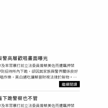
與警高層歡唱畫面曝光
涉及率眾暴打前立法委員曾蔡美佐而遭羈押禁
押到招待所內下跪，卻因其家族與警界關係良好
歡唱作樂，黑白通吃讓蔡晉財視法律於無物。據
會結凍」，姑姑是民眾黨立委蔡春綢，媽媽則是
繼續閱讀
愛，他年紀輕輕且沒有正式工作，出入卻能以保
道。而蔡晉財行徑囂張，曾因細故駕車衝撞水林
逼下跪警察也不管
擄藝閣3名工作人員，將他們帶到招待所逼下
涉及率眾暴打前立法委員曾蔡美佐而遭羈押禁
吸毒、沾賭涉詐，犯罪紀錄卻只有一筆傷害