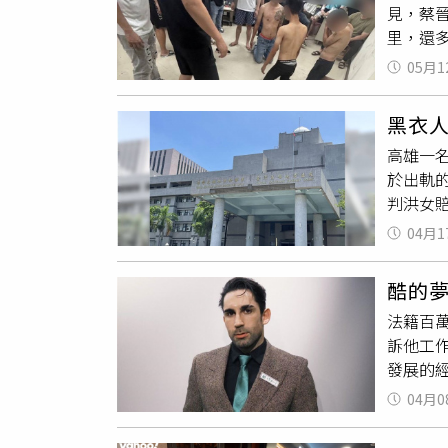
見，蔡
案，20
里，還
被打後
狂，行
警察來
05月1
黃美蘭
否則「
財父親
委屈和
黑衣人
表會主
家可謂
高雄一
步，手
取得的
於出軌
地組成
擺起舞
判洪女賠
K，毒
和樂融
「出面
具。蔡
路。（
04月1
不下去
表示，
打就打
違約金
杆上，
繼續蔓
酷的
案經高
「雲林
者同樣
法籍百萬
證稱，
擄走3
問題，
訴他工
官審酌
幾乎無
及廟務
發展的
律效力
人報案
盛事之
調，其實
愛，面
「皇太
受理後
04月0
drea
偶權，
辦公室
閱並勘
內容後
員表示
強調，