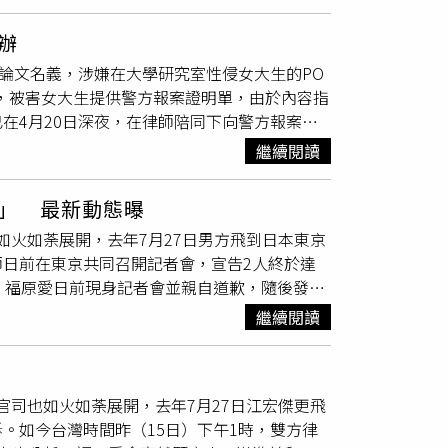
會依法處理，另已依據當事人意願，彈性調整學
性友人在某知名國立大學讀書，為了準備考研究所
辦
分享他在兩國留學的經歷，且在同學有興趣的領
寫論文名義，涉嫌在大學研究室性侵女大生的PO
大生指導教授後，頻繁的在大半夜瘋狂傳訊息給
，被害女大生提供警方報案證明單，由於內容指
友一直處於被性騷擾和精神摧殘的狀態，但因為
在4月20日深夜，在律師陪同下向警方報案，
界
混不下去
，加上女大生這學期有一門必修是他
為不便說明。Dcard的PO文指出，一位網友
室，討論論文的事情，女大生覺得討論完可以回
繼續閱讀
，所以找系上的教授做指導，這個教授上課的時
大生一直說不要這樣，她只是想要寫好小論文而
有名氣，所以我朋友才選定他當指導教授。PO
幫他服務，等到他射之後才肯放她走。教授事後
」 最新動態曝
狂傳訊息給她，會問她：「想不想要找炮友」、
。女大生崩潰，向友人哭訴，日前在律師的陪同
司如火如荼展開，去年7月27日男方飛到日本東京
態，但因為教授一直以「不繼續教她的小論文、
日前在東京共同召開記者會，宣告2人終於達
上其他同學等言論，迫使我朋友必須繼續忍受老
。福原愛日前現身記者會並親自道歉，隨後發聲
被教授威脅的狀況，還是決定再忍耐，因為想說
福原愛今日在小紅書PO出穿搭照，只見她換上
文。直到有一天，教授用威脅的語氣，強迫她必
繼續閱讀
適合。知情人士透露，福原愛有意爭取2024
、成績的壓力，所以她決定前往。在出發之前，
日本東京召開記者會，指控福原愛在2021年訴
候是四月，而且那天超熱），預先做個防範（畢
24日後徹底失聯1年，所以在去年8月23日向日
把她帶去研究室，一開始有跟她討論一些關於論
的官司也如火如荼展開，去年7月27日江宏傑更飛
得勝訴，法院也要求福原愛必須履行相關命令。
讓她走，然後開始親她、上下其手，我朋友一直
。如今台灣時間昨（15日）下午1時，雙方律
，男方律師不得不訴諸刑事告訴，正式向日本警
把她強拉進研究室裡的小房間，強迫她幫他服