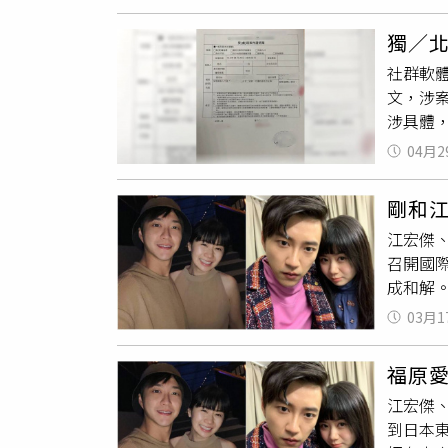
發其他
生上課方
獨／
的小論
社群軟體
域裡頗
文，涉
她，會
涉具體
教授一
新北檢警
的，還
04月2
表示，
家後，
候溫文
已。教
剛和
文表示
一直叫
江宏傑、
「好想
下報警
召開國
會把她
成和解
師的騷
明表示
只剩半
03月1
了3套
須在兩
年巴黎奧
她有先
福原
請離婚後
竟教授
江宏傑、
本法院
文的事
到日本
不過，
說不要