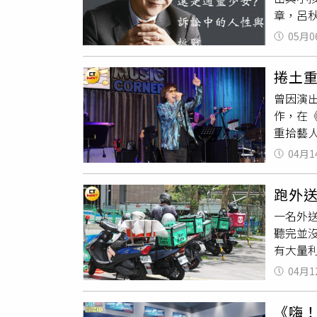
章，呂
項清楚寫
律師）
間才發
05月0
定，如
脅「不
以後，
下去
，
捲土
重創，形
曾因演出
6日，內
作，在
他的負面
重拾藝
「這是
的音樂
嗎？」 
04月1
在樂壇近
誡，顯
吉他手楊
跑外送
寂下來
一名外
文創娛
聽完並
金曲歌
有大量
歌壇後
會的東
她也坦
04月1
家裡的
為她工
有回嘴
（圖／P
《嗨