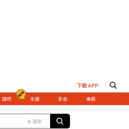
下載 APP
國際
永續
影音
專題
⊗ 清除