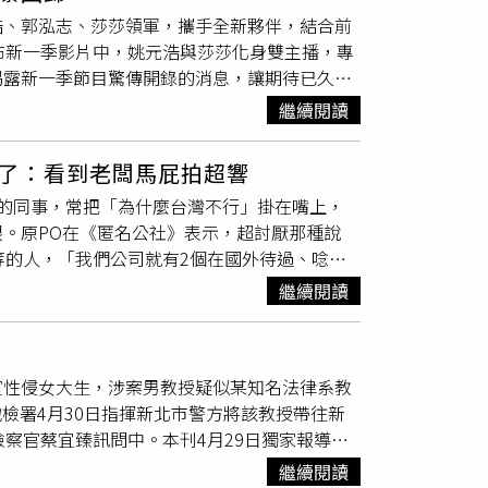
間自住、2間收租，每個月的房貸早就結清，
擔家計，她從念書時期便開始擺地攤，後來專
浩、郭泓志、莎莎領軍，攜手全新夥伴，結合前
管，我跑外送，只是因為我不想躺著過人生」。
播界天花板，不過已是事業女強人的她，竟然懷
布新一季影片中，姚元浩與莎莎化身雙主播，專
過膩了上流社會，想來看看人間溫度，「外送是
販售，30秒就賣出1000張EP，展現驚人銷售
揭露新一季節目驚傳開錄的消息，讓期待已久的
，沒看到的是我背後的資產表跟不動產登記。你
曲〈飆車〉，力邀鄭人碩擔任MV男主角，讓她
索。他帶著雞冠頭造型，笑稱：「第一位新夥伴
員，其實早就財富自由」。貼文曝光後，迅速
繼續閱讀
秒答案隨即揭曉是歌手白安，她迎來諸多毒舌評
歧視？嗯對呀，我看你內文充滿優越感，很明顯
阿翔？」另一位是以《跑跑炮》爆紅至今的60
「這故事編的不錯，有寫大陸小說的潛力」、
了：看到老闆馬屁拍超響
動？包偉銘一臉嚴肅不予回答。包偉銘被追問
」。另一派人則說到，「我們社區的警衛先生也是
的同事，常把「為什麼台灣不行」掛在嘴上，
群平台留言表示，「最期待看到吳映潔（鬼鬼）
的做這份工作，後來變成了區經理。他在天母鬧
。原PO在《匿名公社》表示，超討厭那種說
司名單，好看娛樂則保持神秘態度，僅表示：
出來體驗生活」、「撿垃圾的阿婆身價都好幾
等的人，「我們公司就有2個在國外待過、唸書
」這番回應更加吊足粉絲胃口。《嗨！營業中》
說的這樣，但我不信發文的你是這樣的人」。
是不能碰酒精飲料，上至主管下到生產線都不
ix上架，並於3月30日起，週日晚上8:00在八大
繼續閱讀
，不填假卡就跑出去買飯，晚回來也一副沒事
志、姚元浩、包偉銘。（圖／好看娛樂提供）
酸他們「老闆的狗」、「台灣人到處都是社
，好意思罵我們社畜，他們不也一樣，且平常2
室性侵女大生，涉案男教授疑似某知名法律系教
，不少人紛紛留言「嘴賤，看來是沒本事的」、
地檢署4月30日指揮新北市警方將該教授帶往新
揚威」。
察官蔡宜臻訊問中。本刊4月29日獨家報導本
。校方為避免教授再與被害女大生接觸，或是引
繼續閱讀