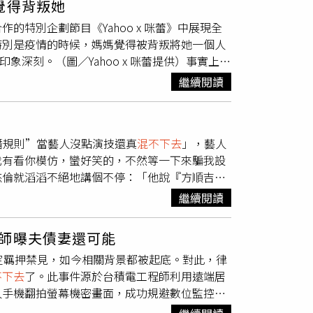
覺得背叛她
社會風氣大相逕庭，「韓國不興『謝謝你喜歡韓
界以理性、平和態度看待相關事件，避免只看標
檢察署檢察官指揮偵辦中，本案警方嚴正執法立
作的特別企劃節目《Yahoo x 咪蕾》中展現全
根本沒什麼，是很正常的事。」而事發至今，酷
警察局表示，有關家屬指稱被害人於製作筆錄時
與黃美蘭宴飲部分，雲林縣警局表示，黃美蘭為
特別是疫情的時候，媽媽覺得被背叛將她一個人
就掉了2萬人。不過百萬網紅Cheap也提出不
雲林地方檢察署檢察官指揮偵辦，並依法針對包
會與地方民意代表接觸與互動。針對外界所關切
象深刻。（圖／Yahoo x 咪蕾提供）事實上，
把話說得太白，直言「你氣的不是他看穿這件
錄音（影）資料，認定警方製作筆錄過程並無不
回憶，當初來台之前對台灣幾乎一無所知，咪蕾
｣ 更多三立新聞網報導． 《浪姐7》走音挨
蔡晉財等人涉嫌強押他人至招待所、逼迫下跪、
繼續閱讀
在日本遇見了現在的男友，加上父親過世，想完
世爆家變！雙胞胎兒爭千萬家產鬧翻 大兒子禁
蒐整相關影片、資料及事證，並報請臺灣雲林地
是文化還是食物都很合，就這樣留了下來。不過
5大聲明回應
，均依法報請檢察官指揮究辦到底。至於副分局
學聚會，發現他們薪水都比我高，所以要是
混不
主席，警方為推廣地方警政工作及民意反映事
潛規則”當藝人沒點演技還真
混不下去
」，藝人
國綜藝節目《鋼鐵部隊W》中爆紅的陸軍女軍官
不當情事，將依相關規範進一步檢視查明。
我有看你模仿，蠻好笑的，不然等一下來騙我設
nny對「夜市牛排」印象最深，Sunny說：「在
杰倫就滔滔不絕地講個不停：「他說『方順吉大
000韓幣（約320元台幣），同樣大小的牛排
自然T-Shirt』，他講得頭頭是道，對方就
制度，身為陸軍軍官的Sunny聽到台灣過去
繼續閱讀
「他真的做了，之後還一直追問我『方大哥，設
8個月，她也表示若有機會，很想親自體驗一下
他說『其實他不是方順吉，好笑吧』！」依依和
師曝夫債妻還可能
線，製作單位也沒想到，只覺得我們好像有點火
定羈押禁見，如今相關背景都被起底。對此，律
』，殊不知，我接電話時正在他家，我們已經在
不下去
了。此事件源於台積電工程師利用遠端居
「大飆演技」：「錄影那天，我還想說要怎麼
人手機翻拍螢幕機密畫面，成功規避數位監控系
定有很多這種經驗，他太會演了，他真的演得完
案。對此，林智群律師直言，3個台積電洩密
福，全世界的人都不知道。」依依則甜回：「我