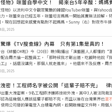
文怪物》咪蕾自學中文！ 揭來台5年辛酸：媽媽
轉向。也有台灣網友從民族性角度進行剖析，認為韓國與台灣的
關情形屬民間個別事件，無關於朝天宮活動及廟務運作，呼籲各
警方均已主動蒐整相關影片、資料及事證，並報請臺灣雲林地方
怪物》以流利中文令觀眾驚艷的韓國YouTuber咪蕾，與Yahoo合
套」、「其實韓國人民族意識很強，說什麼愛韓國對當地人來說
段引導而過度渲染造成錯誤連結，影響宗教盛事之本意。雲林縣
，凡涉及不法，均依法報請檢察官指揮究辦到底。至於副分局長
魅力。咪蕾來台已經五年，咪蕾坦言媽媽一開始其實無法諒解，
發出相關說明，討論延燒後，先是反應在訂閱數上，短短一天訂閱數
不得提及特定人士姓名一節，經查本案警方受理後，即報請臺灣
港鎮民代表會主席，警方為推廣地方警政工作及民意反映事項，
，現在回想起來感覺有點對不起媽媽。Sunny（右）對夜市牛排印
，認為這些事只是大家都知道的事，只是平時不敢講破，酷只是
財等涉案對象聲請拘票，另外，檢察官已調閱並勘驗相關筆錄及
有不當情事，將依相關規範進一步檢視查明。 ◎喝酒勿開車！飲酒過量，有害健康，未滿18歲請勿飲
未正式學過中文，都是靠自學，如今卻能用中文主持節目，咪蕾
氣的是他把這件事講得太白，白到連你自己都不好繼續假裝而已吧！
，相關偵查程序均依法辦理。雲林縣警察局強調，有關民眾反映
4日, 2025
我還上網查台灣到底是個什麼樣的地方，最初決定來台灣是因為
現場！台女星突求救「急需律師」 網瘋猜2原因． 大咖女星離
店、招待所疑似吸毒及報案後遭要求和解等情事，警方均已主動
熱愛旅遊的遺願，便決定出國闖闖。來到台灣後，咪蕾覺得不管
靈堂． 遭控寺廟迷姦人妻劈腿8女！網紅禪師熊仁謙不忍了 急發
署檢察官指揮偵辦中，本案警方嚴正執法立場明確，凡涉及不法
驚爆《TV搜查線》內幕 只有第1集是真的！
人在台灣打拼，咪蕾也曾動搖過，她說：「因為每次回韓國和同
美蘭宴飲部分，雲林縣警局表示，黃美蘭為現任北港鎮民代表會
合台《綜藝OK啦》今（20日）晚9點播出「演藝圈人人都懂的“
話，就回韓國上班。」她在台主持節目，最新一集，特別邀請韓
與地方民意代表接觸與互動。針對外界所關切之相關情形，如有
曾配合周杰倫一起整員工，「那時候我才剛出道，吃飯時他說『
y一同遊台灣，規劃了登山、逛夜市等貼近台灣日常的生活體驗。Su
員工』，話還沒講完，那個人就走進來」。他還來不及反應，周
吃牛排通常份量都很小，沒想到台灣夜市的牛排比手還大，才15,
出道，他以前超紅，唱片賣贏過我，你幫他設計周邊商品，譬如順吉
餐廳至少要十萬韓幣起跳。」兩人邊吃邊聊，也談到兩國不同的兵役
0日, 2025
為我是方順吉。」在場來賓聽了都覺得太扯了，張立東接著說：
僅四個月、周末還能休假時，驚訝直呼太短了，在韓國義務役要1
出來了，你要不要看一下』，直到我們下一次吃飯時，杰倫才跟
軍旅生活。
電洩密！工程師名字被公開「這輩子賠不完」 律
交往時，瞞了身邊的人一段時間：「我跟納豆在節目上認識搭上
傳出重大洩密案，9名工程師涉嫌將技術外洩，其中3人被法院裁
了幾個月後就連絡我說『我們節目周年，想邀請妳來給豆哥驚喜
群認為這幾個人應該這輩子都賠不完，而且以後在台灣業界也
混
。」但當時兩人還不想急著公開戀情，因此納豆直接在錄影現場
，使用公司發的筆電登入台積電內網，趁開啟機密文件時，用個
不會有昨天睡在一起的感覺，結果我被他的演技嚇到，他人生一
到台積電發現機密檔案「接觸異常」，啟動內部調查才查出員工涉
識我。」主持人羅志祥聽完覺得很浪漫：「這也是一種小小的幸