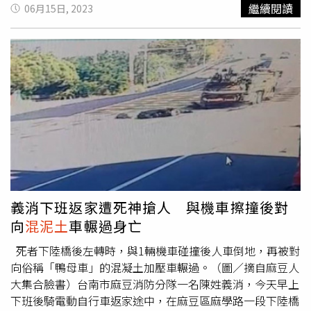
駕駛
混泥土
車從淡水出發，灌漿完後下山途中，行經仰德大
還有地下室的淹水損失，賠償應以2戶計；不動產的賠償，
繼續閱讀
06月15日, 2023
道3段、新安路口時，因剎車失靈，高速衝撞民宅，陸續撞
則以9月7日當時的市價為賠償基準。CTWANT於9月15日
上多部汽、機車，釀成4人死亡、9人受傷，其中阮姓司機當
「基泰啟示錄」專題，就曾揭露塌陷的25戶，屋齡超過40
場喪命。檢方認為，陳父是
混泥土
車所屬工程行負責人陳美
年的老屋，近年歷經3建商上門談都更，但因住戶意見不一
蘭的父親，肇事車輛於2005年以二手購入，手煞車已遭拆
整合失敗，住戶鄰里關係已留下矛盾。左先生認為，自救會
除，而且車輛限重15公噸，事故發生時已超載，無法讓車輛
中一直有建商的暗樁在說服其他住戶，而他因意見不同，還
達到減速作用，再加上當時處下坡路段的重力加速度等因
被踢出自救會群組；他也提供住戶間的LINE對話，揭露住
素，造成阮男無法正常駕駛車輛而失控，認定陳女、車輛維
戶間猜疑、算計、惡搞、提告、影射等不堪。這場重建大
修人員盧志宏與意外有因果關係，一審士林地方法院判處陳
戲，不但有重災戶、建商，還有政治人物進場，儼然成了競
女4年2月徒刑，盧男3年6月徒刑。二審台灣高等法院改判
技場。
陳女2年徒刑，緩刑5年，至於盧男維持原判。至於陳父先前
多次被檢方不起訴處分，案經台灣高等檢察署多次發回續
查。檢察官認為，陳父明知肇事車輛嚴重超載、手煞車系統
義消下班返家遭死神搶人 與機車擦撞後對
無法作用，若行駛上路將有發生交通事故的風險，仍指派阮
向
混泥土
車輾過身亡
男駕車執行灌漿作業，導致本件事故發生，去年將他依《過
失致死罪》起訴。不過，陳父開庭時聲稱，表示他只是偶爾
死者下陸橋後左轉時，與1輛機車碰撞後人車倒地，再被對
幫忙打電話，在公司並無職務，並非實際負責人。士林地院
向俗稱「鴨母車」的混凝土加壓車輾過。（圖／摘自麻豆人
審酌，陳木為陳美蘭之父，平時代為打電話通知司機出車，
大集合臉書）台南市麻豆消防分隊一名陳姓義消，今天早上
無悖於社會常理，檢方提出的證據，難認陳父就是實際負責
下班後騎電動自行車返家途中，在麻豆區麻學路一段下陸橋