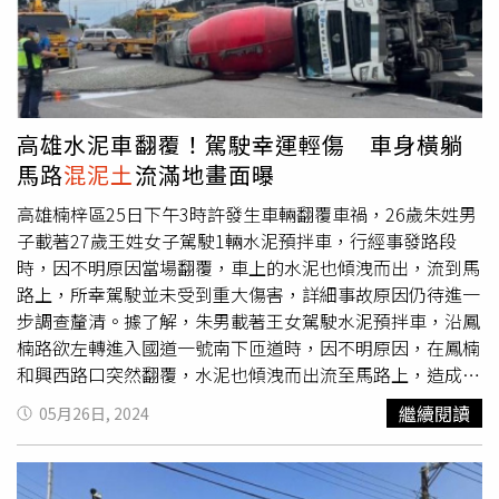
灣無一處倖免」、「還好家用車都不在這，不然應該是一整
排了。」至於坑洞是因天災形成還是施工不良釀禍，仍待相
關單位進一步調查釐清。
高雄水泥車翻覆！駕駛幸運輕傷 車身橫躺
馬路
混泥土
流滿地畫面曝
高雄楠梓區25日下午3時許發生車輛翻覆車禍，26歲朱姓男
子載著27歲王姓女子駕駛1輛水泥預拌車，行經事發路段
時，因不明原因當場翻覆，車上的水泥也傾洩而出，流到馬
路上，所幸駕駛並未受到重大傷害，詳細事故原因仍待進一
步調查釐清。據了解，朱男載著王女駕駛水泥預拌車，沿鳳
楠路欲左轉進入國道一號南下匝道時，因不明原因，在鳳楠
和興西路口突然翻覆，水泥也傾洩而出流至馬路上，造成1
人受傷。警方表示，楠梓分局下午3時52分接獲通報，鳳楠
繼續閱讀
05月26日, 2024
與興西路口發生交通事故，警方立即派員趕至現場，到場後
發現是水泥預拌車翻覆，朱男腳部受到輕傷，隨即將他送醫
治療，王女則無受傷，警方同時派遣兩輛拖吊車到場協助，