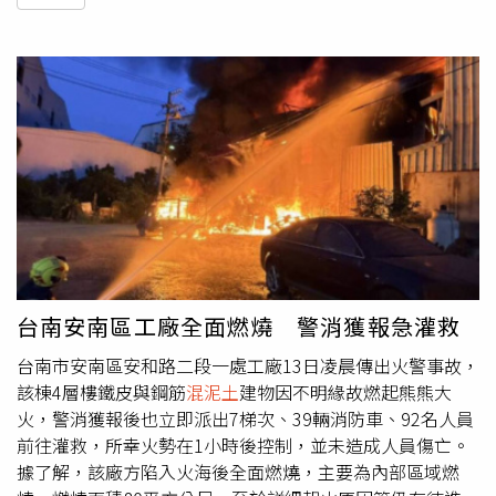
台南安南區工廠全面燃燒 警消獲報急灌救
台南市安南區安和路二段一處工廠13日凌晨傳出火警事故，
該棟4層樓鐵皮與鋼筋
混泥土
建物因不明緣故燃起熊熊大
火，警消獲報後也立即派出7梯次、39輛消防車、92名人員
前往灌救，所幸火勢在1小時後控制，並未造成人員傷亡。
據了解，該廠方陷入火海後全面燃燒，主要為內部區域燃