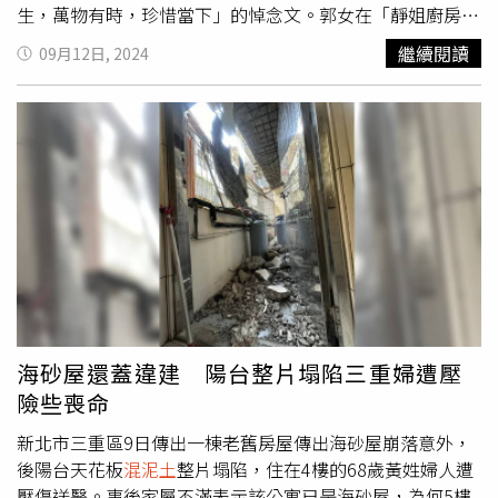
生，萬物有時，珍惜當下」的悼念文。郭女在「靜姐廚房」
粉專簡介上寫著「開發食譜，教學料理…愛用天然的食材做
繼續閱讀
09月12日, 2024
出健康又美味的料理，更喜歡用自然蔬果繽紛的色彩增添視
覺上的享受」。她經常在網上分享各式自製料理，從主菜、
小菜、冰品甜點，到護唇膏、手製工藝品，項目五花八門。
而發文中既談料理，也從材料、時節聊到少許人生感悟，因
此慢慢累積了許多忠實粉絲，點讚數與回應都十分活躍。而
她的部落格上，還有詳實的料理教學紀錄，看得出十分用心
在經營。11日上午，郭女的兒子在粉絲專頁上PO文，向母
親的粉絲傳達了她辭世的消息。以下為郭女兒子的公告全
文：各位好，我是郭錦靜（靜姐）的兒子，承佑。懷著沉重
的心情在這裡告知FB的大家，很不幸地，我的媽媽靜姐於
國曆113年9月6日早上離開了人世，一場意外來的措手不
及，我們家屬與認識她的親朋好友都感到震驚與不捨，但我
海砂屋還蓋違建 陽台整片塌陷三重婦遭壓
們相信，她在這個世界的修行結束了，功德圓滿，先到了另
險些喪命
一個世界享福。媽媽生前最喜歡動手做料理，每次回家聊天
總是聽她說:又做了哪道料理、料理可以怎麼變化，做起來
新北市三重區9日傳出一棟老舊房屋傳出海砂屋崩落意外，
味道應該怎麼樣，開心的眼神總是閃閃發光；媽媽也喜歡種
後陽台天花板
混泥土
整片塌陷，住在4樓的68歲黃姓婦人遭
植花花草草，家門前面的小院子四季都會有不同的收成；享
壓傷送醫。事後家屬不滿表示該公寓已是海砂屋，為何5樓