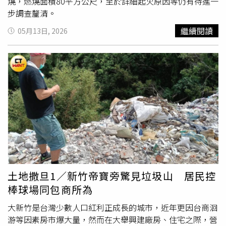
燒，燃燒面積80平方公尺，至於詳細起火原因等仍有待進一
步調查釐清。
繼續閱讀
05月13日, 2026
土地撒旦1／新竹帝寶旁驚見垃圾山 居民控
棒球場同包商所為
大新竹是台灣少數人口紅利正成長的城市，近年更因台商洄
游等因素房市爆大量，然而在大舉興建廠房、住宅之際，營