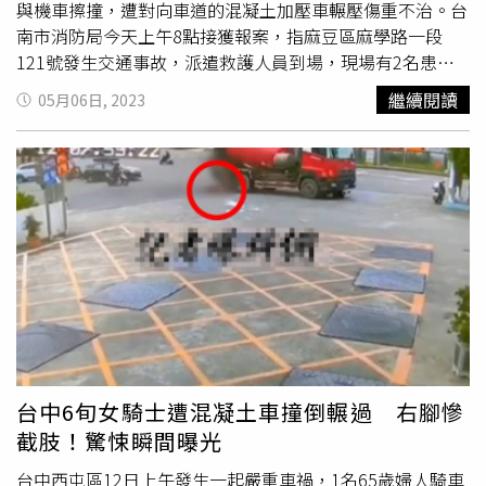
人，或有參與公司營運，需對意外負責，判陳木無罪，可上
與機車擦撞，遭對向車道的混凝土加壓車輾壓傷重不治。台
訴。
南市消防局今天上午8點接獲報案，指麻豆區麻學路一段
121號發生交通事故，派遣救護人員到場，現場有2名患
者，一名男子全身擦傷；另一名男子頭顱破裂、腦漿四溢躺
繼續閱讀
05月06日, 2023
臥在路上，明顯死亡。死者陳男是麻豆義消副小隊長，平時
協助消防隊打火救災，遭逢意外，令消防、義消好友們不
捨。警方調查，陳男當時下陸橋後要左轉，與1輛機車碰撞
後人車倒地，被對向俗稱「鴨母車」的混凝土加壓車輾過，
發生碰撞的謝姓騎士受輕傷，送醫治療，而開混凝土加壓車
的吳姓司機，壓到人後卻沒留在現場，警方調閱監視器，在
1個多小時後找到人，但吳姓司機否認故意肇逃，稱不曉得
發生事故。死者、機車騎士和混凝土加壓車司機酒測值均為
0，全案由警方調查釐清肇事原因。
台中6旬女騎士遭混凝土車撞倒輾過 右腳慘
截肢！驚悚瞬間曝光
台中西屯區12日上午發生一起嚴重車禍，1名65歲婦人騎車