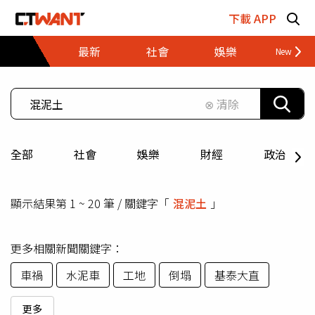
跳至主要內容區塊
下載 APP
最新
社會
娛樂
財經
⊗ 清除
全部
社會
娛樂
財經
政治
顯示結果第 1 ~ 20 筆 / 關鍵字「
混泥土
」
更多相關新聞關鍵字：
車禍
水泥車
工地
倒塌
基泰大直
更多