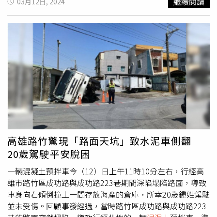
繼續閱讀
03月12日, 2024
自行逃生，並未受傷。湖內分局長陳楨得知消息後立即趕到
現場，指導員警進行交通管制，確保現場安全；同時，高雄
市政府水利局也派員前往現場勘驗，以釐清路面塌陷的原
因，幸好，塌陷現場周圍的民宅並無需緊急撤離。待車輛安
全移置後，湖內分局將聯合水利局進一步調查是否存在超載
違規情況，並依法採取必要的處置措施。
高雄路竹驚現「路面天坑」致水泥車側翻
20歲駕駛平安脫困
一輛混凝土預拌車今（12）日上午11時10分左右，行經高
雄市路竹區成功路與成功路223巷期間深陷塌陷路面，導致
車身向右傾倒撞上一間存放海產的倉庫，所幸20歲鍾姓駕駛
並未受傷。回顧事發經過，當時路竹區成功路與成功路223