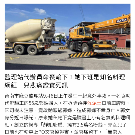
報，府東路與縣府路口發生
混泥土
滲漏馬路意外，警方迅速
調閱監視器畫面追查，隨即聯繫駕駛到案說明，同時請該公
司立即調派水車到場清除狀況，直到下午4時40分才處理完
畢，所幸未造成交通事故發生，後續駕駛將依《道路交通管
理處罰條例》處3000元以上18000元以下罰鍰，倘若造成道
路堵塞妨害通行安全，則涉《公共危險罪》將嚴懲究辦。
監理站代辦員命喪輪下！她下班是知名料理
網紅 兒悲痛證實死訊
台南市麻豆監理站9月6日上午發生一起意外事故。一名協助
代辦驗車的56歲郭姓婦人，在拆除預拌
混泥土
車前車牌時，
因司機未注意，竟啟動輾過郭婦，造成郭婦不幸身亡。郭女
身分近日曝光，原來她私底下竟是臉書上小有名氣的料理網
紅，創立的粉專「靜姐廚房」擁有2.5萬名粉絲。郭女兒子
日前也在粉專上PO文哀悼證實，並哀痛留下，「無常人