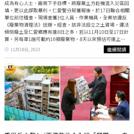
成為有心人士、廠商下手目標，將廢棄土方趁機混入災區回
填，更以此謀取暴利。仁愛警分局獲報後，於17日聯合相關
單位前往稽查，現場查獲3位人員、作業機具，全案依違反
《廢棄物清理法》送辦。經查，該非法設立之土資場，違法
傾倒廢土至仁愛鄉應有達8日之多，若以11月10日至17日計
算，另每車1趟可載約16頓廢棄物，8天以來預估可達上百
趟，該廠商載運、傾倒之內容物包括，磚頭、土、沙、
混泥
繼續閱讀
11月18日, 2023
土
塊等營建廢棄物，仁愛鄉約已被傾倒高達1600頓廢土，
數量相當龐大且驚人。南投縣政府仁愛警分局今日表示，南
豐派出所於17日接獲110通報，指有砂石車混入營建廢棄
物、廢土進入災區非法傾倒，經聯合南投縣政府環保局人員
稽查，當場查獲正在卸載廢棄物的郭姓砂石車司機、羅姓地
主及邱姓包商，並傳喚3人到案、查扣砂石車、挖土機。據
悉，羅姓地主說明，自己是委託邱姓包商要進行地基回填；
被查獲之劉姓司機則表示，自己受雇於邱姓包商，負責將建
築廢棄物載運至此；但邱姓包商公司並非合法土資場，且回
填土方竟是使用營建廢棄物。經偵訊後，認為其涉嫌利用災
區重建之際，將廢棄物運至此回填，依違反《廢棄物清理
法》第9條、第41條第1項及46條將3人移送南投地檢署偵