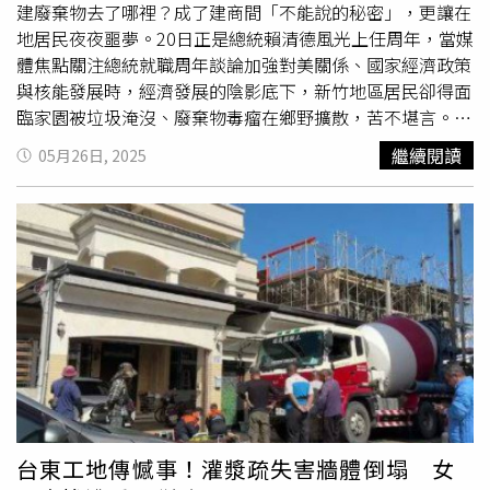
建廢棄物去了哪裡？成了建商間「不能說的秘密」，更讓在
地居民夜夜噩夢。20日正是總統賴清德風光上任周年，當媒
體焦點關注總統就職周年談論加強對美關係、國家經濟政策
與核能發展時，經濟發展的陰影底下，新竹地區居民卻得面
臨家園被垃圾淹沒、廢棄物毒瘤在鄉野擴散，苦不堪言。位
處香山區與新竹縣寶山鄉交界，這裡「新竹帝寶」造鎮每坪
繼續閱讀
05月26日, 2025
近60萬元，吸引竹科人前仆後繼地聞風而來，第一期風光完
銷年底可以交屋，2030就會全區入住，一旁「新竹市華德
福實驗學校」更是吸引不少竹科媽媽趨之若鶩，指名讓孩子
就讀，整座山頭機具進出是熱鬧異常，眼見在地發展，翻過
榮景的另一面，山頭背後實在不忍卒睹。不肖業者租用農
地，先挖走沃土再回填廢棄物，土頭和土尾兩頭賺，近年大
興土木、海量廢棄物產生的新竹地區尤為嚴重。圖為一處新
竹縣濫倒廢棄物土地被查緝。（圖／報系資料庫）深居新竹
市香山區60年的老黎（化名）帶著CTWant記者穿越車水馬
龍的新竹茄苳景觀大道，一旁不起眼的泥土小徑卻詭異地充
滿大車壓痕，老黎直指那裏面是別有故事，入口處還刻意鑿
深形成了泥濘水窪，記者開著車子卻在這漥水坑裡卡住了，
台東工地傳憾事！灌漿疏失害牆體倒塌 女
兩人索性下車直接步行上坡，沿路磚頭與木材混雜的廢物佈