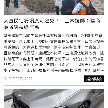
救會不忍了，擔任會長的洪逸展接受CTWANT獨家專訪強
調，事發至今1個多月來，市府、民代皆未站在大多數重災
戶的立場關心需求，並預告13日將召開記者會向市府捍衛權
益。孫偉志(左)因6日出席基泰與重災戶座談會，遭市府拔
大直民宅坍塌原可避免？ 土木技師：建商
市政顧問一職，讓自救會不滿表示，「只是見我們一面就有
為省錢禍延居民
事，莫名其妙！」（圖／住戶提供）「基泰大直」25戶塌陷
重災戶，目前已超過20戶加入自救會，足以代表大多數住戶
基泰建設工程疏失導致新建案周邊地面坍塌，7棟鄰宅成嚴
想法與意見，也從一開始就表明「爭取住戶最大利益，不排
重受損。新北市土木技師公會理事長余烈直言，這次災禍是
除與基泰合建」；另外約有3、4戶則始終持反對意見。洪逸
可避免的，大直為軟弱地盤，建商沒有警覺性，才會釀災，
展接受CTWANT獨家專訪表示，「新聞指基泰煽動住戶，跟
且該案設計有問題，連續壁不夠深，土壤須做地質改良，這
事實有出入，這場座談會是自救會要求基泰開的，沒有煽動
個錢花下來要上千萬元，建商之前不做，現在付出的代價會
的道理。那天知道基泰帶了市政顧問，我們很期待看怎麼把
非常大。大直民宅坍塌位置圖。（圖／丁上程製表）余烈初
自救會的聲音傳達給市府。很遺憾造成孫先生困擾。」接
步了解指出，那7棟5層樓的房子恐需拆掉重蓋，賠給鄰房，
著，洪逸展表明大部分重災戶心聲，「基泰或許是破壞我們
該案基地本身也都整個破壞掉了，回填後，Ｈ型鋼等建材埋
繼續閱讀
09月09日, 2023
房子的最大兇手，就像車子被撞要找肇事者求償，我們也找
在裡面，重新開挖利用難度很高，建商無疑是「省了小錢，
基泰要回我們的房子，但現在變成還要經過市府同意，政府
花大錢」，甚至有些問題不一定用錢可解決。台北市土木技
參與進來反而讓我們多增加一個關卡。」他進一步解釋，就
師公會副理事長蘇模原7日晚間先前往現場勘查，聽到現場
像市府9月13日辦公辦都更說明會，市府一直希望25戶和東
有出現類似敲擊鋼骨「碰碰」的聲音，那時就研判可能出現
側儒林園等110戶(A+B方案)一起都更，但25戶要的是快速
減壓收力的狀況。他指出，發生地層下陷的原因不會只有一