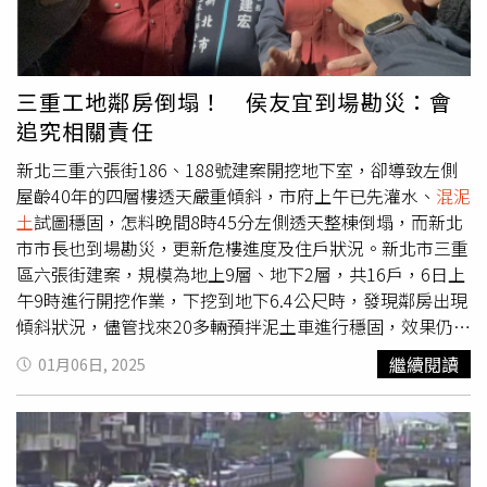
三重工地鄰房倒塌！ 侯友宜到場勘災：會
追究相關責任
新北三重六張街186、188號建案開挖地下室，卻導致左側
屋齡40年的四層樓透天嚴重傾斜，市府上午已先灌水、
混泥
土
試圖穩固，怎料晚間8時45分左側透天整棟倒塌，而新北
市市長也到場勘災，更新危樓進度及住戶狀況。新北市三重
區六張街建案，規模為地上9層、地下2層，共16戶，6日上
午9時進行開挖作業，下挖到地下6.4公尺時，發現鄰房出現
傾斜狀況，儘管找來20多輛預拌泥土車進行穩固，效果仍相
當有限，左側透天於晚間先不堪壓力倒塌，所幸住戶皆已疏
繼續閱讀
01月06日, 2025
散無人員傷亡。新北三重六張街地下室開挖導致184號臨樓
倒塌，190號嚴重傾斜將連夜拆除。（圖／沈建邦攝）侯友
宜也到場勘災，表示會針對工程施作業者進行追究，發現臨
樓傾斜後已先做應急措施，除了疏散住戶外也加派各式車輛
到場支援，將連夜進行拆除工作，封鎖範圍也會擴大以保障