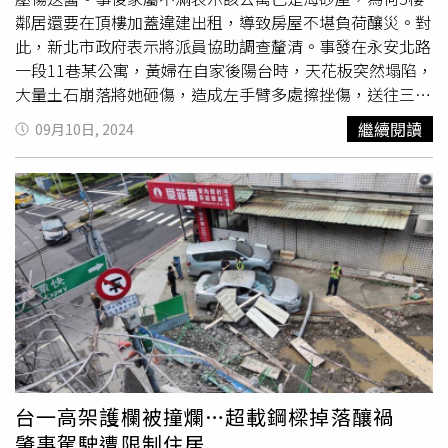
受著把生活過的這麼忙碌的她，每當對一件事情有想法就會
鄰居還要在頂樓加蓋違建出租，導致房屋不堪負荷釀災。對
立即動手去創造，整個人沈浸在她自己的創意世界，這樣的
此，新北市政府表示將派員協助調查釐清。事發在永安北路
她好自信。就像她自己的簡介：「喜歡料理，熱衷創意，更
一段11巷某公寓，黃婦在自家後陽台時，天花板突然塌陷，
愛園藝」。分享料理的創作及過程是她的生活重心之一，我
大量土石崩落將她砸傷，造成左手臂多處擦挫傷，送往三重
們幾個孩子不在身邊的時候，感謝FB的大家在這個創作園
市立醫院救治後無礙。黃婦兒子事後在臉書社團「三重蘆洲
繼續閱讀
09月10日, 2024
地陪她度過了重要的時光。謝謝網路上的大家對靜姐的喜
幫」發文表示該公寓被判定為海砂屋，多年前曾請新北市政
愛，所有的點讚、關注、分享、留言，都曾經帶給她滿滿的
府拆除大隊到場了解房屋情況，質疑此次房屋崩落是因為5
喜悅。無常人生，萬物有時，珍惜當下家屬 泣啓11日上
樓鄰居在頂樓加蓋違建所致。昨日事發後聯繫被害人求助，
午，郭女的兒子在粉絲專頁上PO文，向母親的粉絲傳達了
卻被告知負責人外出，無奈表示「負責我們區域的人不在，
她辭世的消息。（圖／翻攝FB／靜姐廚房）
總該有代理人吧？難道新北市政府真的對那些影響老百姓生
命安全的違法建築無法可管？」，新北市政府了解情況後也
馬上派員了解情況並給予協助。
台一高架護欄被撞爛…超載鋼樑掉落釀禍
肇事駕駛遭限制住居