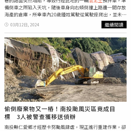
巷的路面突然塌陷，導致行經此地的一輛
混泥土
預拌車，準
備倒車之際陷入天坑，隨後車身向右傾倒撞上路邊一間存放
海產的倉庫，所幸車內20歲鍾姓駕駛從駕駛座爬出，並未受
傷。湖內警分局長陳楨筌獲報到場，指導3名員警分別在事
繼續閱讀
03月12日, 2024
故地點、前後巷口進行交通管制，並經市政水利局勘驗，初
步認定本次路面塌陷原因，並指塌陷現場周圍民宅不必撤
離。湖內警分局提到，後續將待車輛安全移置，並將與水利
局針對該車有無超載等違規情事，依法告發。
偷倒廢棄物又一樁！南投颱風災區竟成目
標 3人被警查獲移送偵辦
南投縣仁愛鄉才經歷卡努颱風肆虐，現正進行重建作業，卻