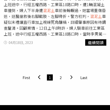
上班途中，行經五權西路、工業區18路口時，遭1輛混凝土
車撞倒，婦人下半身遭
混泥土
車前後輪輾過，她當場重傷昏
迷，送醫搶救後右腳截肢、左腳骨折。警方初判，
混泥土
車
疑似未禮讓直行車加上視線死角釀禍，詳細肇事原因有待調
查釐清。回顧案情，12日上午8時許，婦人騎車前往工業區
上班，途中行經五權西路、工業區18路口時，當時李男駕駛
的混凝土車正準備轉進加油站，疑似視線死角，未禮讓同向
繼續閱讀
04月18日, 2023
機車先行而撞倒婦人，婦人連人帶車倒地後，遭混凝土車直
接輾過，婦人當場血流如注、失去意識，下半身重創。經緊
急送醫後，婦人右腳截肢、左腳開放性骨折，目前還在醫院
搶救中。初步調查，李男酒測值為0，肇因為未禮讓直行
車，加上視線死角撞倒婦人，詳細肇因警方正進一步調查
中。
First
1
2
Last