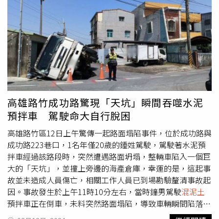
移除翻覆的水泥預拌車，散落在馬路上的混凝土則由清潔隊
清洗處理，後續警方在現場疏導交通，警戒路況，。警方說
明，經酒測，朱男酒測值為0，排除酒駕情事，由於朱男當
時駕駛的路段是直線，並非彎曲路段，水泥預拌車為何會翻
覆，仍讓警方百思不得其解，詳細事故原因還需交通大隊分
析研判調查釐清。
高雄路竹成功路驚現「天坑」瞬間吞噬水泥
預拌車 駕駛命大自行脫困
高雄路竹區12日上午驚傳一起路面塌陷事件，位於成功路與
成功路223巷口，1名年僅20歲的鍾姓駕駛，駕駛著水泥預
拌車經過該路段時，突然遭遇路面坍塌，整輛車陷入一個巨
大的「天坑」，並撞上旁邊的海產倉庫，幸運的是，這起事
故並未造成人員傷亡，相關工作人員已到場勘驗釐清事故起
因。事故發生於上午11時10分左右，當時鐘男駕駛
混泥土
預拌車正在倒車，未料突然路面塌陷，導致車輛瞬間陷落，
動彈不得，且事故還波及一旁海產倉庫，幸好鍾男從駕駛座