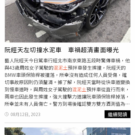
重回家園，偏偏A+B方案整合到完工可能拖到10年，「這不
個，目前正向建商調資料、報告做調查，但由於工務所也陷
是我們等得起的！」鄰損事件發生後，基泰便向重災戶提出
進去，因此只能以現況做研判。蘇還說，目前首要目標是將
「一坪換一坪」重建方案，優於市場任一合建分回條件，基
災害降到最低，會先灌
混泥土
加固，填到一個程度後再做測
泰總經理馮先勉因中肯分析利弊、提供專業建議，得到自救
量，若還是持續傾斜、惡化，就會改用砂石填灌，才會有利
會信任。（圖／黃耀徵攝）洪逸展說，自救會代表大多數重
於後續善後工作，至於要釐清原因則需另外調查，而受影響
災戶，「但民代、市府一直靠在少數戶那邊，沒有關心大多
的民宅是否能繼續居住，則有待科學鑑定判斷。大地技師公
數人真正要的是什麼。我們相信政府想幫我們，但應該要來
會理事長施志鴻分析，施工時在進行土質改良的效果不彰，
阮經天左切撞水泥車 車禍超清畫面曝光
問我們多數人意見，朝我們想要的方向去，不是自己覺得我
連續壁推擠破損，導致房子、路面下陷。前內政部長李鴻源
藝人阮經天今日駕車行經北市南京東路五段時驚傳車禍，他
們想要什麼，反成為我們的阻礙。」也因此，市府都發局9
表示，大直一案明顯是建商開挖地下層時的疏失，不過北市
與43歲周姓女子駕駛的
混泥土
預拌車發生擦撞，阮經天的
月28日至10月5日對重災戶的意調，願意公辦都更的僅3
日前也有多起路面坍方案例，問題都是出在「水」，無論是
BMW車頭保險桿被撞落，所幸沒有造成任何人員受傷，確
成，另18戶未繳交意調書，同時自救會也請基泰開座談會，
建商連續壁沒施作好，導致鄰房造成地基掏空；或是極端氣
切事故原因則仍須釐清。據了解，阮經天當時從快車道變換
溝通可行的方式。6日座談會後，25戶逐一唱名是否同意自
候短時強降雨，路面排水不良；又或是自來水、汙水管線破
到慢車道時，與周姓女子駕駛的
混泥土
預拌車從直行而來，
救會向市府開條件，有21戶同意，不願跟基泰合建的左先生
裂導致土壤液化，都有可能造成地層下陷。李鴻源建議，台
兩車也因此發生擦撞，強大撞擊力道讓阮車頭保險桿掉落，
則未表態，另有2戶考慮、1戶未出席。豈料，這場座談會反
北市現在該做的是，把近期地層下陷產生災害位置標示出
所幸並未有人員傷亡。警方到場後確認雙方雙方酒測值為
「被潑黑水」。自救會8日發出聲明直指，「會議內容與民
來，去詳細釐清肇因，倘是管線老舊造成，就應跨單位討
0，車禍發生原因及肇責將由相關單位調查釐清，阮經天稍
代及媒體所陳述事實不符」「基泰大直事件遭部分有心人士
論，並套疊出地層下陷潛勢範圍，倘是工地造成，是否該對
繼續閱讀
08月12日, 2023
早在限時動態報平安，表示「周處除掉自己了．．．好了啦
操弄」「部分民代和官員從未以重災戶權益為關注角度予以
廠商有更嚴厲的管制，尤其是在開挖地下層階段。消基會董
姊妹～這沒怎樣啊～」，希望粉絲別為自己擔心。
協助」「孫先生願意提供義務性、無報酬協助，本會全體成
事暨房屋委員會委員張欣民表示，基泰要面對兩大族群問
員非常感謝」。最後，洪逸展預告，13日將召開「請問市
題，第一是鄰房受損如何賠償，是否應用危老或921重建模