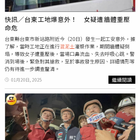
然而，於此同時全國「營建剩餘土方」近十年成長75％，合
此天人永隔，其家屬得知噩耗後皆難以接受，詳細事發原因
法處理場胃納量根本不到一半，主管機關內政部還被監察院
仍待警方進一步調查釐清。
糾正，營建廢棄物的去向備受關注。在地一間建商高層透
快訊／台東工地爆意外！ 女疑遭牆體重壓
露，建設公司向銀行申請「土建融」貸款，並依照興建進度
命危
撥款時，銀行會派員查看工地垃圾狀況，業主為了不擔誤放
款，只管清走廢棄物，但並不管受託業者將廢棄物運到哪
台東縣台東市新站路附近今（20日）發生一起工安意外，據
去，而桃園、新竹、苗栗淺山丘陵地的「山坳」地形，就常
了解，當時工地正在進行
混泥土
灌漿作業，期間牆體疑倒
被業者作為建築棄土的落腳處，「先倒先贏」接著再種竹子
塌，導致女子遭重壓後，當場口鼻流血、失去呼吸心跳。警
掩人耳目。居民傳得沸沸揚揚，直指華德福承包商恐與這塊
消到場後，緊急對其搶救，至於事故發生原因、詳細情形等
「垃圾山」有關之際，新竹市政府環保局廢棄物處理科科長
仍有待進一步調查釐清。
賴衍臻表示，上述地段土地的廢棄物已依《廢棄物清理法》
繼續閱讀
01月20日, 2025
移送新竹地檢署偵辦，至於嫌疑人則暫予保密；華德福的承
包商過去的確曾在新竹棒球場出包，市府正在盤點其歷年所
承包的工程，也會追查其營建廢棄物流向。華德福承包商則
說，對指控內容一無所悉。