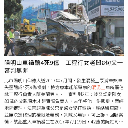
長，您真的在戶受災戶的眼淚？」記者會，希望市長履行給
式重建，另外是購買戶而言，這屬公安意外，因尚未達到不
予重災戶最好條件的承諾。目前大多數重災戶向基泰合作靠
能交屋狀態，恐難直接要求退戶，只能跟建商協調看看能否
攏，意見相左持反對立場的左先生無奈回答，「我已做了我
解約。
該做的，未來就順其自然吧！」（圖／黃耀徵、黃威彬攝）
不願跟基泰合建的左先生則向CTWANT記者表示，「基泰把
合建跟賠償混為一談，把合建條件開高，一坪換一坪畫大
餅，公辦都更換0.7坪根本無法比，甚至別家建商也無法插
進來。」「都發局已表明，按正常程序，基泰要廢照，再重
新申請，一般都更程序走也要個1到3年，住戶要承擔沒有獎
陽明山車禍釀4死9傷 工程行女老闆8旬父一
勵的風險，基泰還要先解決預售屋的問題。」對於基泰提出
審判無罪
室內一坪換一坪，不是對住1樓有地下室產權的他更有利？
北市陽明山仰德大道2017年7月間，發生混凝土泵浦車煞車
左先生回應，「市府說這種說法陷阱很多，叫我們保重。」
失靈釀成4死9傷慘劇。檢方原本起訴肇事的
混泥土
車所屬信
他還憂心地說，「現在基泰出事的工地填灌
混泥土
還埋有鋼
詠工程行負責人陳美蘭等人，二審判刑2年；後又認定陳女
樑，開挖難度及花費絕對不低，可能要花幾倍時間，而且會
83歲的父親陳木才是實際負責人，去年將他一併起訴。案經
不會再把大直街94巷雙號及(旁邊社區)儒林園弄倒？」不管
地院審理，法官認為陳父只是幫女兒打電話、聯絡驗車廠，
是跟基泰合建還是都更，都有很多不確定性。左先生表示，
並無決定修理的權限及義務，判陳父無罪，可上訴。回顧案
目前有少數住戶希望「先賠償」，動產不付單據每戶給付
情，該起重大車禍發生在2017年7月19日，42歲的阮姓司機
150萬賠償金，且住戶與承租戶一視同仁，此外1樓住戶因