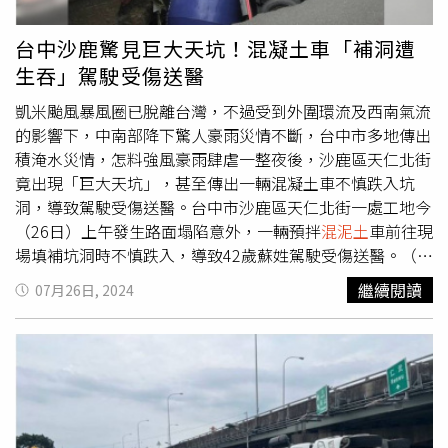
擊。
台中沙鹿驚見巨大天坑！混凝土車「補洞遭
生吞」駕駛受傷送醫
凱米颱風暴風圈已脫離台灣，不過受到外圍環流及西南氣流
的影響下，中南部降下驚人豪雨災情不斷，台中市多地傳出
積淹水災情，怎料強風豪雨肆虐一整夜後，沙鹿區天仁北街
竟出現「巨大天坑」，甚至傳出一輛混凝土車不慎跌入坑
洞，導致駕駛受傷送醫。台中市沙鹿區天仁北街一處工地今
（26日）上午發生路面塌陷意外，一輛預拌
混泥土
車前往現
場填補坑洞時不慎跌入，導致42歲蘇姓駕駛受傷送醫。（圖
／擷取自Facebook／沙鹿之美）據了解，台中市沙鹿區天
繼續閱讀
07月26日, 2024
仁北街一處工地今（26日）上午發生路面塌陷意外，導致民
眾的機車墜落坑洞內，建設公司獲報後，立即派遣預拌
混泥
土
車前往現場填補坑洞，沒想到作業過程中坑洞突再次崩
裂，該輛混凝土車瞬間遭天坑吞噬，造成一名42歲蘇姓駕駛
受傷送醫，所幸經送醫治療後已無大礙。消息在臉書曝光
後，網友紛紛留言驚呼，「太誇張了」、「夭壽喔…好離
譜」、「昨晚海線那場暴雨太可怕了」、「雨實在太大，台