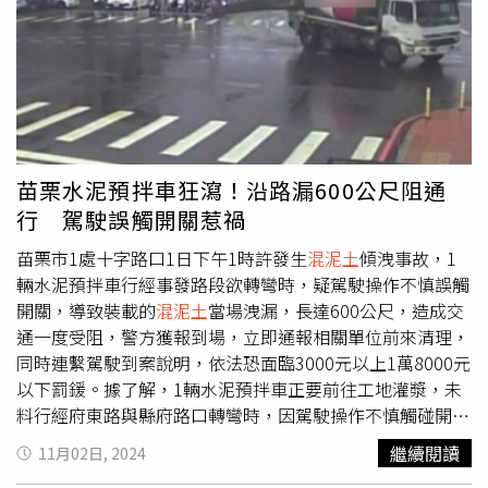
市民安全。侯友宜被問到是否會像「基泰大直」一樣影響周
遭房屋，侯表示今早土木技師就到場進行全面評估，雖沒有
立即危險性，為保安全仍預防性撤離190號以外的住戶，一
切以安全為最大考量。
苗栗水泥預拌車狂瀉！沿路漏600公尺阻通
行 駕駛誤觸開關惹禍
苗栗市1處十字路口1日下午1時許發生
混泥土
傾洩事故，1
輛水泥預拌車行經事發路段欲轉彎時，疑駕駛操作不慎誤觸
開關，導致裝載的
混泥土
當場洩漏，長達600公尺，造成交
通一度受阻，警方獲報到場，立即通報相關單位前來清理，
同時連繫駕駛到案說明，依法恐面臨3000元以上1萬8000元
以下罰鍰。據了解，1輛水泥預拌車正要前往工地灌漿，未
料行經府東路與縣府路口轉彎時，因駕駛操作不慎觸碰開
關，導致後方裝載的混凝土大量滲漏，沿路狂流長達600公
繼續閱讀
11月02日, 2024
尺，嚴重影響往來車輛通行。警方表示，1日下午1時許獲