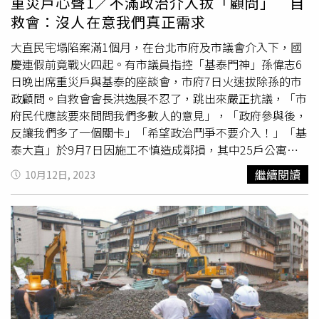
重災戶心聲1／不滿政治介入拔「顧問」 自
辦。仁愛警分局表示，南豐村是卡努颱風受創嚴重的災區之
救會：沒人在意我們真正需求
一，目前因進行重建作業，近日皆有多部砂石車輛進出，竟
遭不肖人士鎖定成下手目標；廠商非法傾倒廢棄物除了違反
大直民宅塌陷案滿1個月，在台北市府及市議會介入下，國
現行法規，也可能造成水質汙染、防洪安全疑慮；警方強調
慶連假前竟戰火四起。有市議員指控「基泰門神」孫偉志6
會加強查緝傾倒廢棄物，將不法業者繩之以法。
日晚出席重災戶與基泰的座談會，市府7日火速拔除孫的市
政顧問。自救會會長洪逸展不忍了，跳出來嚴正抗議，「市
府民代應該要來問問我們多數人的意見」，「政府參與後，
反讓我們多了一個關卡」「希望政治鬥爭不要介入！」「基
泰大直」於9月7日因施工不慎造成鄰損，其中25戶公寓下
陷1層樓，成為全台關注焦點，北市府不但下令基泰建案停
繼續閱讀
10月12日, 2023
工，也朝公辦都更方式要參與協助，如今連民進黨市議員也
要關切，急於家園重建的重災戶傻眼且痛心。6日白天，民
進黨台北市議員陳怡君和台北市長蔣萬安才在市議會質詢
上，針對「基泰門神」疑慮拉高嗓門、唇槍舌戰，蔣萬安才
向陳怡君高喊「請拿出證據」；當晚，孫偉志現身基泰座談
會的照片，就被陳怡君貼上臉書。對於座談會被外界放大處
理，甚至遭部分民代、媒體曲解，就連扮演「協助角色」的
孫偉志也遭波，市府7日火速拔掉孫偉志市政顧問一職，自