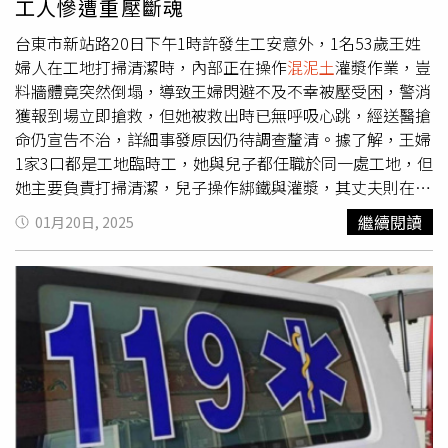
工人慘遭重壓斷魂
滿，走馬了約300公尺到達東香段420號目的地，眼前卻怵
目驚心。老黎說，這裡是三姓公溪的發源地，與百萬新竹人
台東市新站路20日下午1時許發生工安意外，1名53歲王姓
口生活用水息息相關，眼前近一公頃、深度約1米的垃圾山
婦人在工地打掃清潔時，內部正在操作
混泥土
灌漿作業，豈
太駭人，在紅磚頭、輕隔間、甘蔗板、泡棉、
混泥土
中，夾
料牆體竟突然倒塌，導致王婦閃避不及不幸被壓受困，警消
雜了不少帆布、報紙、飲料瓶、衛生棉，遠眺卻是「華德
獲報到場立即搶救，但她被救出時已無呼吸心跳，經送醫搶
福」美麗校園和大興土木的「新竹帝寶」，輝映之下顯得格
命仍宣告不治，詳細事發原因仍待調查釐清。據了解，王婦
外諷刺。另一位居民說，當年這片山坡地開始有廢棄物時，
1家3口都是工地臨時工，她與兒子都任職於同一處工地，但
正巧是華德福動工的時候，而華德福與新竹棒球場的承包商
她主要負責打掃清潔，兒子操作綁鐵與灌漿，其丈夫則在另
都是巨佳營造公司，棒球場內的廢棄土可能的來源也引發聯
處工地上班，事發時工地內正在實施2戶透天厝工程，未料
繼續閱讀
01月20日, 2025
想，市府主管單位不能再忽視。據內政部統計，2024年全
再進行
混泥土
灌漿作業時，牆面疑因承受不住壓力斷裂，導
台核發住宅類使用執照達13.8萬戶是近十年新高，2025年
致鄰戶磚造圍牆瞬間倒塌。王婦當時正緊鄰該處實施清理水
使照核發戶數更可能再爆天量，全台進入「交屋潮」時代，
泥石塊作業，沒想到磚造圍牆無預警崩塌，王婦見狀時已來
新竹縣更已多年榮登使用執照「非六都」最大面積縣市。一
不及閃避逃命，造成她頸部以下慘遭壓傷，不僅嚴重擠壓且
名知情人士向CTWant透露，新竹科學園區受惠台商回流等
一度受困，傷勢相當嚴重危急。警方表示，下午1時許獲
因素，近年仍持續勃發，即使美國關稅大戰仍不滅威風，包
報，新站路1處建築工地有人遭倒塌牆體壓住受困，警方會
含寶山、香山等竹科「蛋白區」廠房、住宅是持續擴建。新
同消防員趕赴馳援，到場後迅速將王婦脫困救出，救護員初
竹市政府強調，查緝垃圾山源頭不會妥協，過去有不良紀錄
步檢傷但她已無呼吸心跳，交由救護車緊急送醫搶命後，仍
的廠商，市府也會加強查緝棄土流向。（圖／報系資料庫）
因傷重不幸宣告不治，過年將至不料卻發生意外，使王婦從