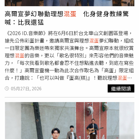
笑稱已做好迎戰澎湖海風的髮型準備；首次到外島演出的美
秀集團也興奮表示期待大啖仙人掌冰。活動將自9月12日一
高爾宣夢幻聯動理想
混蛋
化身健身教練驚
路嗨到10月3日，歡迎全台民眾到澎湖追風、聽音樂、看明
喊：比我還猛
星。
《2026 ID.音樂節》將在6月6日於台北華山文創園區登場，
搶先公佈彩蛋計畫，邀請高爾宣與理想
混蛋
夢幻聯動，組成
一日限定團為樂迷帶來獨家共演舞台。高爾宣原本就很欣賞
理想
混蛋
的音樂，更以「歌名很特別」來形容他們的音樂魅
力，「每次我看到歌名都會忍不住想點進去聽，到底在寫些
什麼！」高爾宣靈機一動為此次合作取名為「高蛋」限定組
合，打趣說：「也可以叫做『蛋高(糕)』！聽說理想
混蛋
要
站上高雄巨蛋開唱了，預祝他們票房秒殺！」理想
混蛋
得知
繼續閱讀
05月27日, 2026
能與高爾宣合作，興奮直呼：「絕對是一個很酷的合作！」
提及對高爾宣的印象，四位團員們都認為他是樂壇最帥的饒
舌歌手之一，更分別以「自信、從容、帥氣、走心」四個關
鍵字形容高爾宣的音樂魅力，期待除了舞台共演外，未來能
有機會一起用搖滾及饒舌JAM出一首新歌，理想
混蛋
主唱雞
丁表示：「希望能把爾宣擅長的饒舌跟R&B跟我們的樂團風
格結合，感覺一定會擦出很特別的火花！」問及會想挑戰對