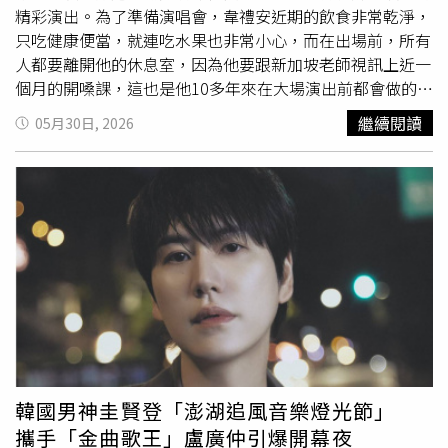
精彩演出。為了準備演唱會，韋禮安近期的飲食非常乾淨，
只吃健康便當，就連吃水果也非常小心，而在出場前，所有
人都要離開他的休息室，因為他要跟新加坡老師視訊上近一
個月的開嗓課，這也是他10多年來在大場演出前都會做的事
情。為了與粉絲們互動，韋禮安準備了首創的45度斜長LED
繼續閱讀
05月30日, 2026
舞台。（圖／蘇聖倫攝）這次的演唱會以小巨蛋首創的45度
斜長LED舞台呈現核心概念，讓人嘖嘖稱奇的超長L型舞台
呼應著演唱會名稱「HI WE1」的類電話話筒設計，象徵著
一條長長的時間軌道，在上面記錄聲音，串起回憶和情感。
韋禮安表示每次站上小巨蛋，他都會跟導演許願要有延伸
台，才能跟所有的觀眾互動，笑說：「今天最大的挑戰就是
跟每一區的你們打招呼，我最害怕的是整場演唱會你們只會
看到我的屁股，這樣就太便宜你們了！」韋禮安解釋演唱會
名稱由來。（圖／蘇聖倫攝）提到演唱會名稱，韋禮安解
釋：「會取這個名字表面上看起來很胡鬧，但打電話代表人
與人之間的連結，想藉由這場演唱會表達我整個人的心境與
狀態。」由於延伸舞台很長，讓他打趣說：「我沒帶手機，
韓國男神圭賢登「澎湖追風音樂燈光節」
不然演唱會結束能種出三隻皮克敏。」今天剛好是蘇打綠的
攜手「金曲歌王」盧廣仲引爆開幕夜