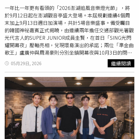
成軍日，馨儀又是演唱會導演，因此團員們都力挺，與韋禮
安一同參加《披荊斬棘的哥哥4》的林志玲老公AKIRA也到
一年比一年更有看頭的「2026澎湖追風音樂燈光節」，將
場支持，此外五月天的瑪莎、品冠、阿Ken、蔡旻佑理想
混
於9月12日起在澎湖觀音亭盛大登場。本屆規劃連續4個周
蛋
、冰球樂團等人都現身。此次兩場演出都完售，吸引約2
末加上9月13日週日加演場，共計5場音樂盛事。備受矚目
萬人同樂，成本則超過4千萬。
的韓國神祕嘉賓正式揭曉，由連續兩年擔任交通部觀光署觀
光代言人的SUPER JUNIOR成員圭賢，在首日「SING光閃
耀開幕夜」壓軸亮相，兌現環島演出的承諾；兩位「準金曲
歌王」盧廣仲與周湯豪則分別坐鎮開幕夜與10月3日的閉幕
夜，星光陣容引爆粉絲期待。金曲歌王盧廣仲將在「SING
繼續閱讀
05月29日, 2026
光閃耀開幕夜」獻唱。（圖／ 三立提供）本屆演出陣容堅
強：9月12日開幕夜由圭賢、盧廣仲及人氣樂團TRASH揭開
序幕；13日「聲浪漫遊夜」匯集理想
混蛋
、宇宙人與新團
PALLAS帕拉斯；19日「微醺節拍夜」由美秀集團、芒果
醬、椅子樂團、胡凱兒接力嗨翻；26日「音浪狂潮夜」由玖
壹壹、高爾宣OSN、PIZZALI點燃舞台；10月3日最終回
「熱浪搖擺夜」則由安心亞、怕胖團與周湯豪攜手將活動推
向最高潮。「2026澎湖追風音樂燈光節」，將於9月12日起
在澎湖觀音亭盛大登場。（圖／三立提供）曾參與演出的盧
廣仲與周湯豪皆對澎湖的熱情歌迷與海鮮美食念念不忘，並