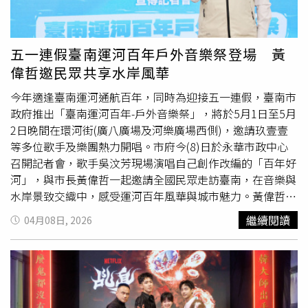
主持人：徐凱希※05/02（六）18：00﹣21：00☆地點：台
挑戰是「人性」，因為角色為了私慾不惜犧牲家人，與他本
南市中西區環河街（廣八廣場及河樂廣場西側）☆玖壹壹、
性背道而馳，「要說服自己變成一個會傷害孩子的
混蛋
！」
李竺芯、吳汶芳、柯泯薰、阿跨面、公館青少年☆主持人：
莊凱勛希望《祭弒》不僅是提供刺激娛樂的恐怖片，還能達
五一連假臺南運河百年戶外音樂祭登場 黃
徐凱希、籃籃
到警示的效果：「希望觀眾能引以為誡，不要迷失自己去相
偉哲邀民眾共享水岸風華
信奇奇怪怪的東西。」在邪教與儀式設定上，《祭弒》同樣
今年適逢臺南運河通航百年，同時為迎接五一連假，臺南市
下足功夫。導演邱晧洲透露，為了營造逼真的恐懼感，劇組
政府推出「臺南運河百年-戶外音樂祭」，將於5月1日至5月
特地考究東南亞巫蠱術。片中出現的邪教符號、神像與邪
2日晚間在環河街(廣八廣場及河樂廣場西側)，邀請玖壹壹
書，皆是經過考究後重新組裝的的自創語系。導演表示：
等多位歌手及樂團熱力開唱。市府今(8)日於永華市政中心
「東南亞巫術自帶神秘感，我們自創了文字與符號，認真看
召開記者會，歌手吳汶芳現場演唱自己創作改編的「百年好
會發現那是無法辨識的語言，卻充滿壓迫力。」此外，這次
河」，與市長黃偉哲一起邀請全國民眾走訪臺南，在音樂與
在場景的挑選上也不馬虎，劇組在北部尋獲一處極為罕見、
水岸景致交織中，感受運河百年風華與城市魅力。黃偉哲表
仍在運作的傳統「土窯廠」，作為劉銳信奉邪教的主場景。
示，臺南近幾年陸續慶祝臺南400、建城300年，今年又要
由於窯廠地處偏僻，拍攝期間特別請來道長全程坐鎮，確保
繼續閱讀
04月08日, 2026
慶祝運河通航100年，身為市長非常榮幸昭告全臺灣及臺南
拍攝順利。《祭弒》將於4月30日全台震撼上映。
市民，全臺灣歷史最悠久的運河要過100歲生日。黃偉哲
說，每個臺南人都有自己對運河的詮釋與記憶，市府不僅舉
辦靜態的老照片展示，還有特色市集、光影展演，來回應老
中青各世代不同的感受。黃偉哲指出，本次「臺南運河百