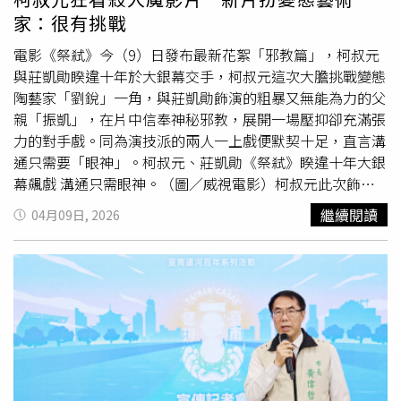
海的寶物」藝術牆、多次榮獲燈光獎項且深受喜愛的「大魚
家：很有挑戰
的祝福」地景藝術及金城里活動中心轉角與大魚呼應放閃的
「大魚星光牆」，這些景點也是婚紗攝影、網帥網美拍照打
電影《祭弒》今（9）日發布最新花絮「邪教篇」，柯叔元
卡的必拍景點。「怎麼拍，怎麼美！」黃偉哲說。適逢今年
與莊凱勛睽違十年於大銀幕交手，柯叔元這次大膽挑戰變態
迎接運河開航百年，市府在南岸望月橋至承天橋一帶，打造
陶藝家「劉銳」一角，與莊凱勛飾演的粗暴又無能為力的父
光影藝術展演，氛圍浪漫又有故事感，現場安排「光流百
親「振凱」，在片中信奉神秘邪教，展開一場壓抑卻充滿張
年」、「運河織光」、「光蘊平安」3大燈光藝術裝置，各
力的對手戲。同為演技派的兩人一上戲便默契十足，直言溝
有巧思。歡迎全國民眾趁著五一連假來台南，品嚐美食、體
通只需要「眼神」。柯叔元、莊凱勛《祭弒》睽違十年大銀
驗運河水岸觀光、聽演唱會享受悠閒的假期時光，感受台南
幕飆戲 溝通只需眼神。（圖／威視電影）柯叔元此次飾演
這座城市獨有的底蘊與風采。主辦單位新聞及國際關係處提
的「 劉銳」角色設定極度反差，表面上是個富有藝術氣息
繼續閱讀
04月09日, 2026
醒，民眾除了可站在環河街前的腹地，一邊欣賞運河夕陽景
的陶藝家，私下卻是內心殘忍的怪物。開拍前他大量觀看連
緻，一邊聆聽演唱會外，也規劃河樂廣場4/28進行每週二休
續殺人魔紀錄片，試圖挖掘其心理狀態。他坦言：「我從沒
園水池清潔及設施巡檢維護後，當周不再放水，並於下方親
演過這樣的角色，一看到劇本就覺得很有趣也很有挑戰。他
水公園盡頭處架設大型螢幕，方便民眾吹著晚風、愜意的聆
懂得利用心理戰術PUA對方，完全掌握人性弱點。」而與他
聽演唱會，創造出運河百年盛典下一期一會的回憶。不克前
對手戲極重的莊凱勛，兩人自電影《愛琳娜》後相隔十年再
來的民眾，也可打開電視第3公用頻道收看轉播。臺南運河
度合作，默契好得驚人。柯叔元笑稱：「我們沒太多討論，
百年戶外音樂祭※05/01（五）18：00﹣21：00☆地點：台
眼神一對到默契就有了。」莊凱勛則形容自己的角色像是
南市中西區環河街（廣八廣場及河樂廣場西側）☆理想
混
《慾望街車》中的史丹利，雄性好鬥、簡單粗暴，用自以爲
蛋
、Feng Ze 邱鋒澤、F.F.O、禾羽、山元聰、Saturnday☆
是的方式愛家人，卻因能力不足釀成悲劇。他認為此次最大