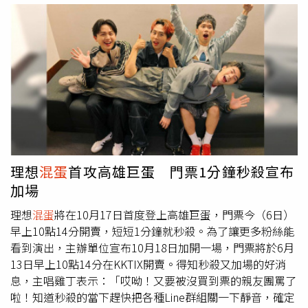
詞，把不顧一切都在要在一起的決心唱進心坎！」即將迎來
29歲生日的高爾宣，打算低調度過這個「逢九之年」，笑
說：「能跟全家人一起吃飯，就是最棒的生日禮物！」而這
也是在兒子出生後，首度迎來一家四口共同慶生的重要時
刻，高爾宣有感而發地提前發表「三十而立宣言」，表示：
「展望自己的三十歲，希望能慢慢把重心放到幕後，除了扶
持身邊更多後進好友成長，也希望把更多時間留給家人。」
高爾宣與理想
混蛋
即興替限定組合取名為「
混蛋
爾宣」。
（圖／讀者提供）將於十月首次唱進高雄巨蛋的理想
混蛋
，
近期除了練團及籌備前置事宜外，團員們也忙裡偷閒了享受
理想
混蛋
首攻高雄巨蛋 門票1分鐘秒殺宣布
各自的「ME TIME」時光，鼓手可沛笑說自己的快樂其實很
加場
簡單，「一邊吃藍莓、一邊看《進擊的巨人》，平凡卻超療
癒。」吉他手建廷則靠「滑 Threads」抒壓，還不忘現場與
理想
混蛋
將在10月17日首度登上高雄巨蛋，門票今（6日）
「小
混蛋
」們分享自己「諧音梗重度愛好者」本色，笑說：
早上10點14分開賣，短短1分鐘就秒殺。為了讓更多粉絲能
「最近看到一句『民以十為ten，欲素則Buddha』讓我發現
看到演出，主辦單位宣布10月18日加開一場，門票將於6月
諧音梗無極限！笑到讓我對未來充滿希望！」貝斯手阿哲則
13日早上10點14分在KKTIX開賣。得知秒殺又加場的好消
自曝下班後最大樂趣就是沉迷於人氣遊戲《潛水員戴夫》，
息，主唱雞丁表示：「哎呦！又要被沒買到票的親友團罵了
甚至投入到把遊戲中經營的虛擬壽司店當成「副業」經營，
啦！知道秒殺的當下趕快把各種Line群組關一下靜音，確定