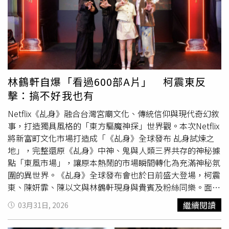
年-戶外音樂祭」邀請多位臺南子弟，包括主持人籃籃，歌
手李竺芯、柯泯薰、阿跨面、禾羽都是臺南出身，除希望讓
臺南子弟共同慶祝運河百年，也盼望讓所有市民朋友都知道
臺南子弟在音樂展演上的成就。南市府表示，本次戶外音樂
祭卡司陣容堅強，邀請本土天團玖壹壹、人氣樂團理想
混
蛋
、金曲臺語歌后李竺芯、新加坡創作歌手邱鋒澤等超過十
組藝人接力演出，涵蓋流行、獨立、嘻哈等多元音樂風格。
林鶴軒自爆「看過600部A片」 柯震東反
此外，「原子少年2」冠軍團F.F.O、人氣男團Saturnday、
擊：搞不好我也有
日本京都創作歌手山元聰、空靈系歌手柯泯薰、「花仙子」
吳汶芳，以及嘻哈歌手阿跨面與樂團公館青少年等也將輪番
Netflix《乩身》融合台灣宮廟文化、傳統信仰與現代奇幻敘
登臺，為觀眾帶來連續兩晚精彩演出。活動並由藝人徐凱希
事，打造獨具風格的「東方驅魔神探」世界觀。本次Netflix
與籃籃擔綱主持，炒熱現場氣氛。南市府說，值得一提的
將新富町文化市場打造成「《乩身》全球發布 乩身試煉之
是，歌手吳汶芳也於今日記者會現場演出，特別將過去拍攝
地」，完整還原《乩身》中神、鬼與人類三界共存的神秘據
臺南觀光影片的歌曲重新改編為運河版本，展現對臺南景致
點「東風市場」，讓原本熱鬧的市場瞬間轉化為充滿神秘氛
與人文的深刻情感，為活動提前暖身，獲得現場來賓熱烈回
圍的異世界。《乩身》全球發布會也於日前盛大登場，柯震
響。南市府指出，近年市府積極推動運河環境改善與景觀再
東、陳姸霏、陳以文與林鶴軒現身與貴賓及粉絲同樂。面對
造，包括岸邊空間優化及光環境藝術導入，自4月1日啟動夜
滿場觀眾，柯震東一上台便直呼緊張，笑說是被林鶴軒影
繼續閱讀
03月31日, 2026
間光雕後，搭配遊船體驗與河岸步道，營造出光影交錯的迷
響：「他一直在後台說很多人、很可怕。」讓他越聽越不
人景致。夜晚時分，民眾可沿著運河散步或搭乘遊船，欣賞
安；林鶴軒則坦言是因為在台下遇到以前同學，讓他嚇一