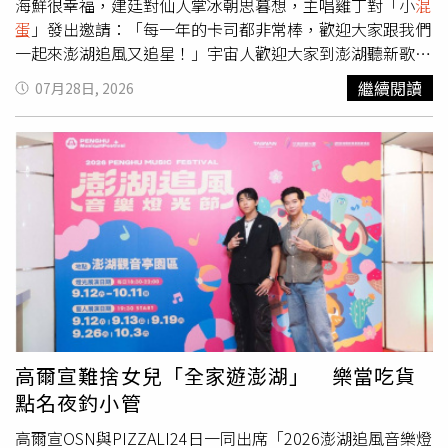
海鮮很幸福，建廷對仙人掌冰朝思暮想，主唱雞丁對「小
混
蛋
」發出邀請：「每一年的卡司都非常棒，歡迎大家跟我們
一起來澎湖追風又追星！」宇宙人歡迎大家到澎湖聽新歌。
（圖／三立提供）宇宙人則說澎湖的海風很舒服：「每次來
繼續閱讀
07月28日, 2026
澎湖演出都有一種很chill的感覺，今年歡迎大家來澎湖聽新
歌！」他們日前在五月天演唱會擔任嘉賓，高喊新專輯9月
見，令歌迷期待不已。連理想
混蛋
也被圈粉：「我們的吉他
手阿哲非常喜歡宇宙人的新歌，練團時都在彈〈沒有人像我
一樣〉，很期待在現場聽前輩表演這首超好聽的歌。」怕胖
團打趣說不怕澎湖的風了。（圖／三立提供）怕胖團是第二
次參加，上回來的時候他們擔心「強風來襲對變瘦的我們會
有影響」，這回笑稱：「今年可能不怕風，畢竟越來越『穩
重』了。」他們對於在澎湖演出印象非常好：「天氣很好，
心情也會很好，很有渡假的感覺，特別是各種海鮮都超好
吃，很值得搭飛機去吃。」上回演出結束後想去釣小卷的心
願沒有完成，這回他們直接問：「有沒有釣好、烤好的可以
高爾宣難捨女兒「全家遊澎湖」 樂當吃貨
我們可以直接吃？」笑翻眾人。
點名夜釣小管
高爾宣OSN與PIZZALI24日一同出席「2026澎湖追風音樂燈