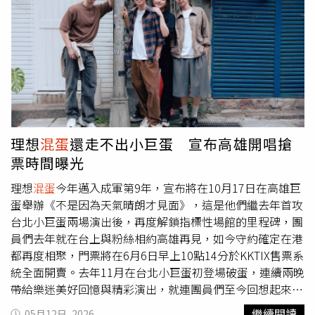
準，而且才做幾下，二頭肌就鼓起來，感覺比我還猛！」其
很厲害，小時候栽培音樂沒有浪費錢。越來越放心小孩做的
他成員則點頭附和「掛保證」，笑說：「建廷是我們的『身
很多決定。也更關心團的發展。」建廷則表示：「我們家不
材擔當』，而且是穿衣顯瘦、脫衣有肉的好身材！」高爾宣
是走抗爭路線的，是默默關心，不會讓我餓死的路線。身為
在彩排室化身健身教練。（圖／2026 ID.音樂節提供）
傳統華人家庭，或者現代一點的說法，我們家應該算是I人
家庭。因此我好像沒有感受到什麼變化，演出當天家人很開
心，但隔天又變回跟平常一樣，滿特別的。」阿哲完全沒有
跟家人在這題上吵過架，時常報備自己正在忙什麼，最後到
要辭掉醫院工作的決定時，長輩們很放心也很支持，這些年
來他有了體悟：「現在更多的是把握彼此相處時間，跟勇敢
理想
混蛋
還走不出小巨蛋 宣布高雄開唱搶
表達愛！」雞丁離開醫院工作的時候，同樣是醫師的姊姊是
票時間曝光
最擔心的，甚至一度無法理解為何要放棄原本這麼穩定也很
有意義的工作，離職前姐弟倆還在電話裡大吵一架，隨著團
理想
混蛋
今年邁入成軍第9年，宣布將在10月17日在高雄巨
體發展得越來越好，他分享姊姊轉為支持的改變：「看見我
蛋舉辦《不是因為天氣晴朗才見面》，這是他們繼去年首攻
的努力和成就，也變成了我的啦啦隊，總會到場支持我們的
台北小巨蛋兩場演出後，再度解鎖指標性場館的里程碑，團
演唱會。這次小巨蛋她也和爸爸、媽媽都一起出席，也在社
員們去年就在台上與粉絲相約高雄再見，如今守約確定在港
群上分享了她的心情，終於理解了我的選擇、看見我們用音
都再度相聚，門票將在6月6日早上10點14分於KKTIX售票系
樂療癒他人的美好。」MV邀請創作才子廖文強擔任導演，
統全面開賣。去年11月在台北小巨蛋初登場破蛋，連續兩晚
這也是雙方繼合唱〈絕地花園〉後再續前緣，用其獨特的親
帶給樂迷美好回憶與精彩演出，就連團員們至今回想起來依
情視角來刻劃出動人劇情，更邀來實力派演員黃迪揚擔綱男
舊悸動，好奇各自花了多久時間整理心情？吉他手阿哲形
繼續閱讀
05月12日, 2026