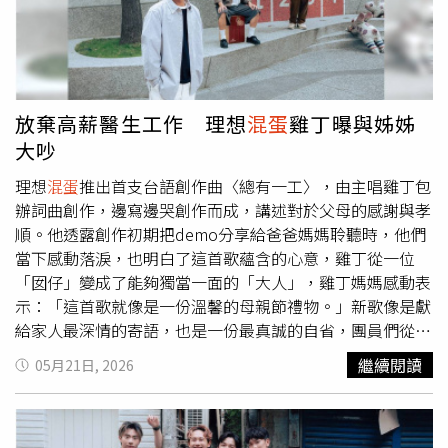
方的哪首歌曲？高爾宣特別點名理想
混蛋
的〈今天星期
六〉，自薦想當理想
混蛋
客座饒舌主唱的他笑說：「因為裡
面有一段特別的饒舌，感覺很適合我來挑戰！」理想
混蛋
團
員們則透露高爾宣的經典夯曲〈Without You〉是他們私下K
歌名單之一，自認這首歌是「目前勉強跟得上饒舌節拍」，
放棄高薪醫生工作 理想
混蛋
雞丁曝與姊姊
表示：「旋律好聽又有記憶點，我們很愛在KTV點這首歌來
大吵
唱，挑戰一下我們的嘴速跟舌速！」高爾宣與理想
混蛋
都很
欣賞彼此的音樂。（圖／2026 ID.音樂節提供）值得一提的
理想
混蛋
推出首支台語創作曲〈總有一工〉，由主唱雞丁包
是，《2026 ID.音樂節》就是希望大家能享受「ME TIME」
辦詞曲創作，邊寫邊哭創作而成，講述對於父母的感謝與孝
時間，提及各自的「ME TIME」，身為二寶爸的高爾宣直覺
順。他透露創作初期把demo分享給爸爸媽媽聆聽時，他們
回答：「當然是運動！」最近迷上三鐵的他只要有空就會上
當下感動落淚，也明白了這首歌蘊含的心意，雞丁從一位
健身房，甚至還趁著彩排空檔帶啞鈴來操肌，只見練出狂暴
「囡仔」變成了能夠獨當一面的「大人」，雞丁媽媽感動表
二頭肌的高爾宣讓理想
混蛋
直呼太猛，順勢向他請益如何用
示：「這首歌就像是一份溫馨的母親節禮物。」新歌像是獻
啞鈴健身。得知理想
混蛋
即將在高雄辦個唱的高爾宣，直接
給家人最深情的寄語，也是一份最真誠的自省，團員們從原
在彩排現場化身為「健身教練」，遞上啞鈴給四名團員來個
本長輩眼中穩定的行業離開，成為全職音樂工作者，過程中
繼續閱讀
05月21日, 2026
「緊急訓練」，還親自示範動作帶著他們操「體能」，讓彩
是否與家人有過衝突？可沛從學生時期到出社會走音樂路，
排室現場變成「健身房」，畫面趣味橫生。而在訓練過程中
採取跟爸媽約定好，不跟家裡再拿錢、會好好孝順爸媽，希
高爾宣意外發現建廷「有在練」，還稱讚：「建廷動作很標
望他們可以祝福，如今爸媽給予兒子肯定：「他們覺得小孩