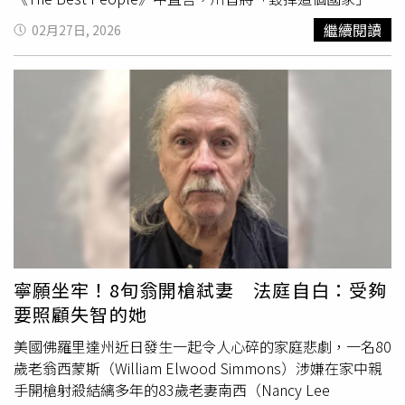
壓力。」更透露一開始覺得柯震東「很高、看起來有點高
並表示「我們必須讓他下台」。他同時批評部分支持者高舉
繼續閱讀
02月27日, 2026
冷，不太敢講話」，直到對方在拍攝期間稱讚她「是對角色
Maga旗幟的行為，強調「我們也是美國人」。隨後，勞勃
有想法的人」，才讓她逐漸打開心防。林鶴軒則分享拍攝特
狄尼洛於華府參與「State of the Swamp」活動，該活動被
效場面的新鮮經驗，特別是網咖遇見主角群的一場戲，「我
視為對川普國情咨文演說的回應。在情緒激動的演說中，他
的招式是『蛤蟆神功』，第一次做特效建檔，整個人被掃描
形容總統「失敗、慌亂且絕望」，並表示自己對國家現況感
建模。」直呼大開眼界。林鶴軒對柯震東說撩人金句。（圖
到失望。對此，川普在Truth Social上長文回應，除批評民
／Netflix提供）
主黨籍眾議員伊爾汗歐瑪與拉希達特萊布外，也將矛頭指向
狄尼洛。他形容對方「精神失常」、「病態又瘋狂」，並稱
其「智商極低」，甚至指部分言論「幾乎涉及犯罪」。川普
還嘲諷勞勃狄尼洛在活動中落淚的畫面，稱其「像小孩一樣
崩潰」。事實上，狄尼洛長期公開反對川普。早在2024年
總統大選前，他接受媒體專訪時便稱川普「不是正統共和黨
人」，並形容對方為「
混蛋
、白癡與小丑」。雖然他並非特
寧願坐牢！8旬翁開槍弒妻 法庭自白：受夠
別支持時任副總統賀錦麗，但仍認為對方「至少關心國家與
要照顧失智的她
人民的狀況」。
美國佛羅里達州近日發生一起令人心碎的家庭悲劇，一名80
歲老翁西蒙斯（William Elwood Simmons）涉嫌在家中親
手開槍射殺結縭多年的83歲老妻南西（Nancy Lee