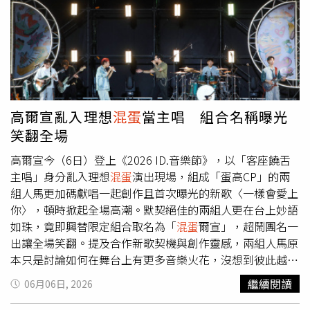
絕對不能靠近。起初，歐姆對此不以為意，但當旅館接連出
現離奇失蹤事件，他也逐漸產生詭異幻覺，彷彿那個傳說正
滲入他的思緒，將他一步步拖入潛伏著超自然能量的噩夢深
淵…。驚悚懼獻《陰魂旅社》即將在本週三（17日）於台灣
驚駭獻映。只要購買本片第一週（6/17-6/25）期間場次電
影票乙張，即可憑電影票從6/17（三）起，至原購票影城兌
換領取「電影主視覺版」A3原文海報乙張，數量有限，送完
高爾宣亂入理想
混蛋
當主唱 組合名稱曝光
為止。中文版正式預告：
笑翻全場
https://www.youtube.com/watch?v=Kokyu3J-aKk亞當史
考特透露在閱讀《陰魂旅社》劇本時，被片中各種恐怖歷程
高爾宣今（6日）登上《2026 ID.音樂節》，以「客座饒舌
給嚇到坐立難安。（圖／采昌提供）
主唱」身分亂入理想
混蛋
演出現場，組成「蛋高CP」的兩
組人馬更加碼獻唱一起創作且首次曝光的新歌〈一樣會愛上
你〉，頓時掀起全場高潮。默契絕佳的兩組人更在台上妙語
如珠，竟即興替限定組合取名為「
混蛋
爾宣」，超鬧團名一
出讓全場笑翻。提及合作新歌契機與創作靈感，兩組人馬原
本只是討論如何在舞台上有更多音樂火花，沒想到彼此越聊
越投機，索性一起寫新歌送給歌迷將共演舞台升級。其中理
繼續閱讀
06月06日, 2026
想
混蛋
的鼓手可沛透露新歌靈感其實來自於高爾宣「情歌王
子」的形象，「有爾宣擅長的抒情饒舌，搭配雞丁修編歌