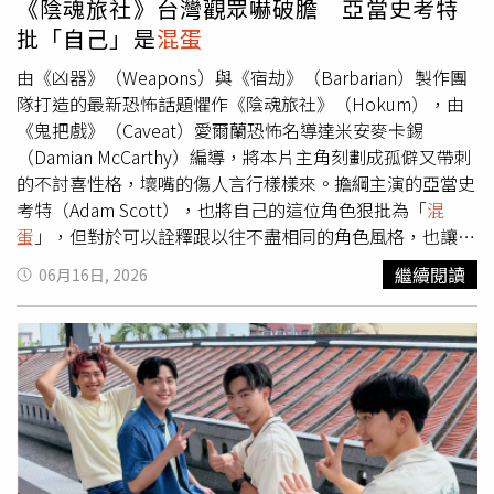
《陰魂旅社》台灣觀眾嚇破膽 亞當史考特
期間連續四個周六於澎湖觀音亭舉辦演唱會，並於9月13日
批「自己」是
混蛋
加碼一場演出，共計帶來五場巨星級音樂盛會。今年活動邀
集16組人氣與實力兼具的藝人接力演出，包括圭賢、盧廣
由《凶器》（Weapons）與《宿劫》（Barbarian）製作團
仲、周湯豪、玖壹壹、理想
混蛋
、TRASH、宇宙人、高爾宣
隊打造的最新恐怖話題懼作《陰魂旅社》（Hokum），由
OSN及安心亞等卡司輪番登台，透過不同風格的音樂演出，
《鬼把戲》（Caveat）愛爾蘭恐怖名導達米安麥卡錫
陪伴民眾度過充滿海風與光影魅力的秋日時光。主辦單位也
（Damian McCarthy）編導，將本片主角刻劃成孤僻又帶刺
邀請全台旅客走進澎湖，感受音樂、燈光與海島風情交織而
的不討喜性格，壞嘴的傷人言行樣樣來。擔綱主演的亞當史
成的獨特魅力。
考特（Adam Scott），也將自己的這位角色狠批為「
混
蛋
」，但對於可以詮釋跟以往不盡相同的角色風格，也讓他
直呼興奮！打造沉浸式心理恐懼的話題恐怖懼片《陰魂旅
繼續閱讀
06月16日, 2026
社》，編導達米安麥卡錫觀察在多數恐怖片中，太常看到善
良性格的主角，讓觀眾自然擔心主角的安危，因此決定反其
道而行，刻意把本片主角刻劃成孤僻又帶刺的不討喜性格，
不僅回話刻薄，甚至還會出手傷人，他表示：「恐怖片的常
見做法，是讓你在乎角色，讓恐怖感能夠成立；但我當時在
想，如果把這件事反過來呢？如果主角是個不討喜的人會如
何？因為這傢伙確實不怎麼討喜，這讓我有點好奇，這樣做
會不會反而變得更加有趣？」他認為疏離的人設，不僅能夠