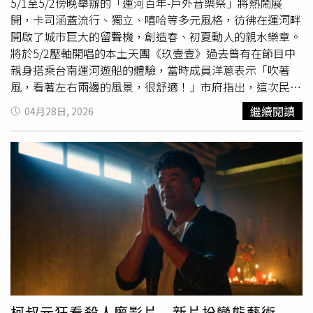
邊聆聽音樂，一邊欣賞運河周邊景緻。首日活動由人氣男團
5/1至5/2傍晚舉辦的「運河百年-戶外音樂祭」將熱鬧展
Saturnday、日籍創作歌手山元聰、啦啦隊女神禾羽、「原
開，卡司涵蓋流行、獨立、嘻哈等多元風格，彷彿在運河畔
子少年2」冠軍團F.F.O、新加坡創作歌手邱鋒澤（Feng
開啟了城市巨大的留聲機，創造春、初夏動人的親水樂章。
Ze），以及超人氣樂團理想
混蛋
接力登台。（圖／台南市
將於5/2壓軸開唱的本土天團《玖壹壹》過去曾有在節目中
政府提供）官員補充，民眾除了可在環河街前的腹地欣賞運
親身搭乘台南運河遊船的體驗，當時成員洋蔥表示「吹著
河景緻與參加音樂祭外，活動也特別規劃於河樂廣場下方親
風，看著左右兩邊的風景，很舒適！」市府指出，這次民眾
水公園盡頭處架設大型螢幕，方便民眾吹著晚風、愜意聆聽
除了可以來聽喜愛的歌手精采的演出外，也可以搭乘運河遊
繼續閱讀
04月28日, 2026
演唱會，另若民眾無法親臨現場，亦可打開電視鎖定第3公
船，上船後放鬆聽著導覽員的解說及溫暖的聲線，搭配橋體
用頻道收看轉播。
的燈光秀、光影流動的夜景及天際線，享受台南運河這條金
色流域所創造的怡人風情、舒緩一天的疲憊。市長黃偉哲表
示，台南運河在歷經前後幾任市長的整治，這幾年來市政府
在岸邊配合建築、景色設計別出心裁的光雕，夜間坐在遊船
上欣賞兩邊岸上、水中絢爛的光影特效，令人心曠神怡，景
緻豐富且有特色。市府指出，台南運河觀光遊船，除可欣賞
航程沿岸風光，途中所經的12座橋，也各有各的典故特色，
以及不同的工法造景。值得一提的是，搭乘夜間航次可觀賞
到安億橋至臨安橋兩岸沿線長約2點多公里的燈光藝術造景
「金色流域」，以燈光作背景，重現古運河風貌，沿線景觀
亮點不少，包括：河樂廣場旁舊魚市場圍籬蛻變而成的「大
柯叔元狂看殺人魔影片 新片扮變態藝術