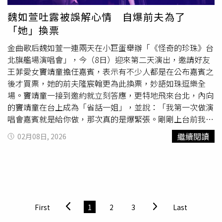
位團員最想完成的目標，雖然能感受到周圍期待的壓力，但
魏如萱吐露被誤解心情 自爆前夫為了
也同樣期待能將現階段關注的事情，透過音樂作品與粉絲分
「她」換票
享。
金曲歌后魏如萱一連兩天在小巨蛋舉辦「《怪奇的珍珠》台
北旗艦場演唱會」，今（8日）迎來第二天演出，邀請好友
王菲愛女竇靖童擔任嘉賓，表示有不少人都是在公布嘉賓之
後才買票，她的前夫隆宸翰更為此換票，妙語如珠逗樂全
場。竇靖童一接到邀約就立刻答應，更特地飛來台北，內向
的竇靖童在台上成為「省話一姐」，並說：「我第一次做演
唱會嘉賓就是給你做，那次真的是爆緊張。剛剛上台前我說
『好像沒有那麼緊張』，結果一上台就⋯⋯」被魏如萱虧
繼續閱讀
02月08日, 2026
「是不是很想唱歌」，讓竇靖童直呼：「我們唱歌吧！」魏
如萱邀請竇靖童擔任嘉賓。（圖／好多音樂提供）接著魏如
萱推著「
混蛋
抱枕」的推車繞場，並特別提到兒子路易，笑
說：「看完演唱會就愛上我了，愛你。」先前在網路上引發
很多爭論的她，也忍不住有感而發：「好容易被誤解，我不
喜歡這樣，不知道怎麼說的時候就不要說好了，我就把心情
First
1
2
3
Last
放在歌裡面。」