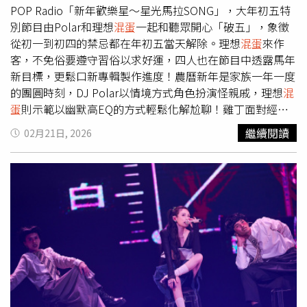
監獄且不得保釋，全案已進入司法程序。
POP Radio「新年歡樂星～星光馬拉SONG」，大年初五特
別節目由Polar和理想
混蛋
一起和聽眾開心「破五」，象徵
從初一到初四的禁忌都在年初五當天解除。理想
混蛋
來作
客，不免俗要遵守習俗以求好運，四人也在節目中透露馬年
新目標，更鬆口新專輯製作進度！農曆新年是家族一年一度
的團圓時刻，DJ Polar以情境方式角色扮演怪親戚，理想
混
蛋
則示範以幽默高EQ的方式輕鬆化解尬聊！雞丁面對經典
提問「何時喝喜酒」，輕鬆回應「喝酒對身體不好」，他加
繼續閱讀
02月21日, 2026
碼自曝曾被親戚問到從醫生改行當歌手的收入問題，雞丁笑
說，除了直球對決，表示滿意現階段狀況外，他透露，阿公
都會時時專注理想
混蛋
的演出資訊，反而成為家族中最支持
他的人，之後就很少再遇到尷尬場面，他也透過節目遊戲時
間向家人自白「現在過得很開心，同學反而都很羨慕我！請
不要擔心！」理想
混蛋
在節目中也談到最想改掉的習慣與新
年願望，建廷自認有偶包，最怕在自己狀態比較隨興時遇到
粉絲，他笑稱今年應該還拋不掉偶包，但希望馬年與團員們
繼續健康開心地奮鬥；可沛表示，2026年要唱進高雄巨
蛋，他最希望能再度闖下一個精彩的演唱會；阿哲和雞丁都
不約而同提到希望今年能完成新專輯，雞丁表示，這也是4