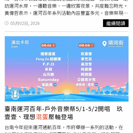
給大家帶來不同的驚喜。我最希望的是讓大家看完演唱會
訪運河水岸，一邊聽音樂、一邊欣賞夜景，共度難忘時光。
後，不只是感覺享受了一場好看的秀，也能夠帶回一些溫度
黃偉哲表示，運河百年系列活動內容豐富多元，音樂祭現場
和力量回到自己的生活中，希望這次我們也能做到！」可沛
吸引眾多來自外縣市及在地民眾共襄盛舉，展現高度人氣。
繼續閱讀
05月02日, 2026
期許音樂力量繼續傳遞：「希望我們的演出可以讓很多人開
而此次演出卡司有不少具有「台南基因」的在地藝人，還有
心、讓很多人得到情緒的出口。」建廷大聲號召：「不管大
多組廣受各年齡層喜愛的藝人團體。為期兩天的「台南運河
家是什麼原因來聽理想
混蛋
，期待都能在演唱會中盡情地享
百年系列－戶外音樂祭」在環河街盛大登場，黃偉哲晚間出
受這一切，想哭就哭、想笑就笑。」雞丁不僅僅要把演唱會
席與現場民眾進行有獎徵答互動。（圖／台南市政府提供）
做好，更預告要帶來全新作品：「提到高雄巨蛋，就不能不
黃偉哲提到，運河百年系列活動除演唱會外，亦結合光影展
提到新專輯的準備！由於我們現在已經收歌完成、已如火如
演、光雕藝術、市集及靜態展覽等形式，打造兼具文化、觀
荼地踏入製作期，我們有把握，可以在高雄巨蛋前讓小
混蛋
光與娛樂的盛會。誠摯邀請全國民眾把握連假期間，踴躍前
聽到我們的第四張全新專輯！如此一來，高雄巨蛋就有很多
來台南參與運河百年系列活動，感受城市魅力。台南市政府
新歌可以唱了呢！」至於嘉賓部分，他埋下伏筆：「我們也
官員指出，台南運河不僅是水文工程的重要見證，更承載著
自己正在瘋狂許願中，這部分也看宇宙能夠為我們帶來什麼
城市的文化底蘊與生活風格，在歷經幾任市長的整治，近年
樣美妙的安排。」
市府在岸邊進行景觀再造與別出心裁的光雕設計，民眾夜間
乘遊船可欣賞兩岸導入的光環境藝術，漫步河畔亦能感受光
臺南運河百年-戶外音樂祭5/1-5/2開唱 玖
影交錯之美，彷彿置身於流動的饗宴中。此次活動選在此地
壹壹、理想
混蛋
壓軸登場
舉辦戶外音樂祭，正好能見證台南這座受運河滋養百年的城
市，如何在傳承中持續創新，並讓參與音樂祭的民眾可以一
台南今年迎來運河通航百年，市府舉辦一系列的活動，在