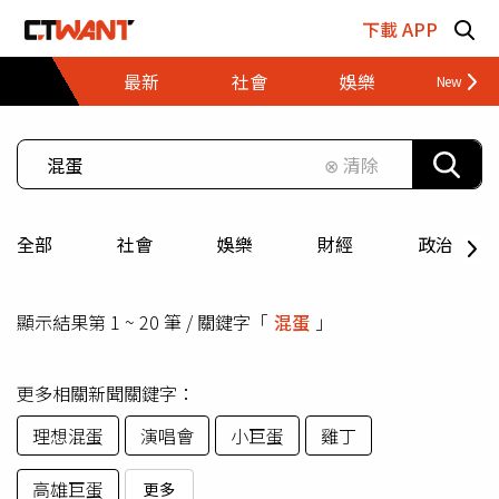
跳至主要內容區塊
下載 APP
最新
社會
娛樂
財經
⊗ 清除
全部
社會
娛樂
財經
政治
顯示結果第 1 ~ 20 筆 / 關鍵字「
混蛋
」
更多相關新聞關鍵字：
理想混蛋
演唱會
小巨蛋
雞丁
高雄巨蛋
更多