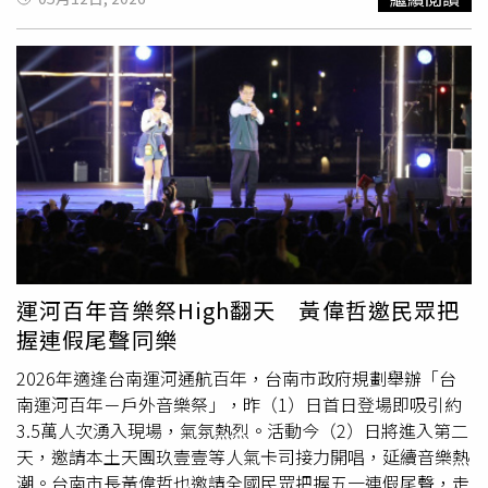
主角，呈現出母子相處的細膩互動、追憶母親而情緒潰堤的
容：「少說花了3個月才走出來，每天都在滑網路上的精采
哭戲、到最後一場孤獨坐在餐桌吃著便當，其精湛演技讓人
片段。」鼓手可沛當時在台上真情流露，哭到無法自己，從
看得觸動內心落淚。四位團員在MV中則都有畫龍點睛的客
中帶給自己許多成長養分：「我花了兩個月左右的時間整理
串演出，雞丁和可沛是街頭藝人、建廷在路邊擺攤賣飾品、
好自己的心情，真的覺得自己很幸運，能夠站上這個殿堂級
阿哲沿街發送傳單。理想
混蛋
邀請黃迪揚演出MV。（圖／
的舞台，內心充滿感激。這個過程我也一直在慢慢學習要如
何樂音樂提供）
何冷靜面對一件很大的挑戰。」主唱雞丁至今仍在細細回味
這一切：「我覺得我到現在都還在回味！畢竟是一生一次的
破蛋之旅，過程中的所有感受都捨不得讓它溜走。當時也連
載了好幾篇心情文章，還在IG上面特別開了一個Hashtag叫
#雞天天氣晴，高雄巨蛋後肯定也會讓故事繼續下去的
吧！」攻蛋後帶給阿哲在演出蛻變：「以往在演出前，我都
會感到很有壓力、很緊張，但因為小巨蛋在我心中留下的是
運河百年音樂祭High翻天 黃偉哲邀民眾把
一個無比享受的體驗，也像是一劑強心針打在心上，我會告
握連假尾聲同樂
訴我自己『小巨蛋都站上去過了，還有什麼好緊張的！』我
想這場演唱會給我自己建立起的自信感，會是我很棒的武
2026年適逢台南運河通航百年，台南市政府規劃舉辦「台
器，也會繼續用這樣的積極心態來迎接高雄巨蛋和之後的每
南運河百年－戶外音樂祭」，昨（1）日首日登場即吸引約
一場表演。」理想
混蛋
對於去年小巨蛋演唱會仍念念不忘。
3.5萬人次湧入現場，氣氛熱烈。活動今（2）日將進入第二
（圖／何樂音樂提供）對於高雄巨蛋演唱會的想像，阿哲率
天，邀請本土天團玖壹壹等人氣卡司接力開唱，延續音樂熱
先喊話：「一次次的站上不一樣的大舞台，當然是希望可以
潮。台南市長黃偉哲也邀請全國民眾把握五一連假尾聲，走