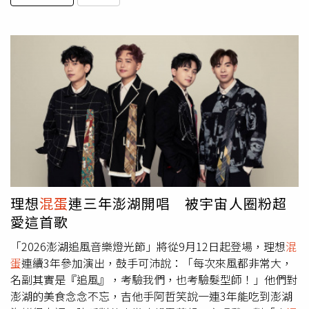
理想
混蛋
連三年澎湖開唱 被宇宙人圈粉超
愛這首歌
「2026澎湖追風音樂燈光節」將從9月12日起登場，理想
混
蛋
連續3年參加演出，鼓手可沛說：「每次來風都非常大，
名副其實是『追風』，考驗我們，也考驗髮型師！」他們對
澎湖的美食念念不忘，吉他手阿哲笑說一連3年能吃到澎湖