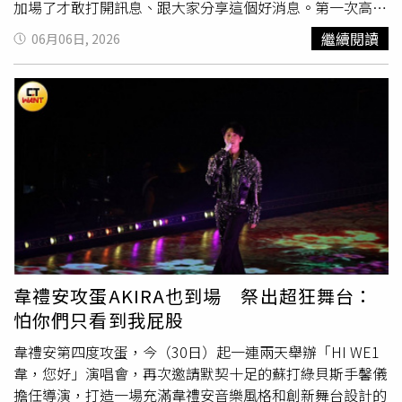
開玩笑說：「算是我最近最成功的副業！」而主唱雞丁則透
加場了才敢打開訊息、跟大家分享這個好消息。第一次高雄
露五月中低調安排了一趟沒有任何觀光行程的峇里島之旅，
巨蛋演唱會就能喜上加喜，挑戰雙蛋黃，我們一定會卯足全
繼續閱讀
06月06日, 2026
難得放空的他開心表示：「每天只是靜靜躺在泳池旁曬太陽
力給大家最棒的演出。」建廷則說：「為了感同身受小
混蛋
發呆，讓自己徹底遠離工作模式，什麼都不想其實很舒服，
的心情，我決定也加入搶票的行列，結果票都賣完了我的頁
也是很棒的充電方式。」
面還在轉，小
混蛋
們的網路也太快了吧。」可沛表示：
「2026/6/6星期六能在六十秒內完成這麼六的一件事，真的
是非常的六六大順！你們知道6/6 +1場是什麼嗎？six
seven！」
韋禮安攻蛋AKIRA也到場 祭出超狂舞台：
怕你們只看到我屁股
韋禮安第四度攻蛋，今（30日）起一連兩天舉辦「HI WE1
韋，您好」演唱會，再次邀請默契十足的蘇打綠貝斯手馨儀
擔任導演，打造一場充滿韋禮安音樂風格和創新舞台設計的