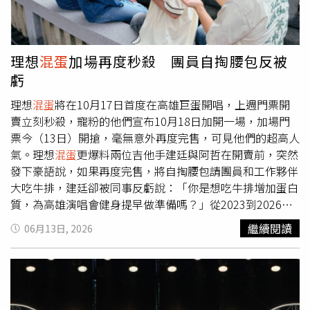
增添人物神秘感，還能讓觀眾期待主角遭到報應，讓劇情發
展變得更加有趣。擔綱《陰魂旅社》男主角的知名男星亞當
史考特，也狠批不討喜的主角性格：「他不只帶刺，根本就
是
混蛋
！」但對於時常演出喜劇作品的他，能詮釋不同以往
理想
混蛋
加場再度秒殺 團員自掏腰包反被
的人物風格，也表示：「我很喜歡
混蛋
角色的感覺，導演同
虧
時寫出一個非常複雜的人物，而他之所以會變成這樣，其實
背後有著非常真實的原因。這次正好讓我可以好好沉浸在一
理想
混蛋
將在10月17日首度在高雄巨蛋開唱，上週門票開
個不討喜的角色當中，深入挖掘行為背後的原因。」全新挑
賣立刻秒殺，寵粉的他們宣布10月18日加開一場，加場門
戰也讓他直呼：「令人興奮！」值得一提的是，台灣片商在
票今（13日）開搶，毫無意外再度完售，可見他們的超高人
上週搶先舉辦「午夜試膽特映會」，片中呈現的詭異視覺，
氣。理想
混蛋
更爆料兩位吉他手建廷與阿哲在開賣前，突然
以及超驚悚氛圍營造，也讓搶看的觀眾嚇到紛紛給出盛讚：
發下豪語說，如果再度完售，將自掏腰包請團員和工作夥伴
「各種突發驚嚇讓人大呼暢快！」「壓迫窒息感滿分！」
大吃牛排，建廷卻被同事反虧說：「你是想吃牛排增加蛋白
「是近期最愛的恐怖片！」「嚇到一直大叫！」值得觀眾進
質，為高雄演唱會健身提早做準備嗎？」從2023到2026
戲院親自體驗。本片劇情描述性格孤僻、不近人情的小說家
年，連續四年從北流、高流、台北小巨蛋到現在的高雄巨
繼續閱讀
06月13日, 2026
歐姆鮑曼（亞當史考特飾演），帶著父母骨灰，來到偏遠陰
蛋，理想
混蛋
一步一腳印，一一解鎖北高最具指標的四大音
鬱的愛爾蘭鄉間，重返父母曾經最幸福的地方。他入住父母
樂殿堂，每一次都開出完美的雙蛋黃，理想
混蛋
興奮表示：
當年度蜜月的古老旅館，卻被旅館員工告知，這間旅館流傳
「感謝過去一路以來的一切努力和小
混蛋
們的支持，讓我們
著一則禁忌傳說，有一位古老女巫，長期徘徊在「蜜月套
可以一直一直創造美好的紀錄。」
房」，而那間套房早就被封鎖並列為禁區，所有人都被警告