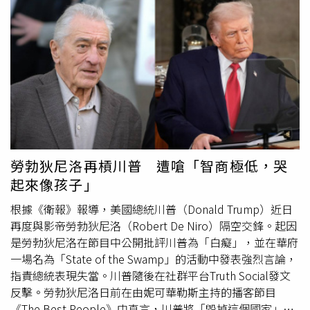
兩岸燈光與藝術裝置交織出的水岸風情，享受悠閒愜意的城
跳，頻頻表示自己真的很緊張，讓柯震東與陳姸霏忍不住
市時光。南市府提到，除了音樂祭外，「臺南運河百年」系
喊：「你不要再緊張了！」首個遊戲環節「我有你沒有」，
列活動也陸續展開，包括河畔市集「大員盛場」、運河百年
主演需帶入角色身份，說出在影集中做過、但其他人沒做過
紀念展「運河有影」，以及後續將推出的「運河100雙城好
的事，柯震東率先出招笑說：「我有尪仔標，其他人沒
和」美食船班、國際龍舟錦標賽與「百年新人遊河」聯合婚
有。」陳姸霏立刻回擊：「我們現在有！」讓他急忙補充
禮等，活動內容橫跨文化、觀光與生活面向，預計一路熱鬧
「是戲裡！」陳姸霏分享自己「在戲中戴過很多頂假髮」，
至年底。此外，「運河遊河BOT案碼頭」也預計於11月底啟
展現角色造型多變。陳以文則語出驚人表示「我有被挖掉心
用，進一步提升運河觀光發展能量。南市府表示，本次戶外
臟」，讓柯震東一度想接話又急踩煞車，笑稱「要小心合
音樂祭結合音樂演出與水岸景觀，打造兼具視覺與聽覺的沉
約」避免劇透。林鶴軒則突然拋出「我大概看超過600部A
浸式體驗，適合親子同遊或好友相聚。誠摯邀請民眾把握五
片」，瞬間讓話題歪樓，柯震東也接招笑說：「搞不好我有
勞勃狄尼洛再槓川普 遭嗆「智商極低，哭
一連假造訪臺南，一邊品嚐在地美食，一邊感受運河畔的悠
啊，不然韓杰十年在家在幹嘛？」演員們玩遊戲逗樂全場。
起來像孩子」
閒氛圍，在初夏夜晚留下難忘回憶。
（圖／Netflix提供）林鶴軒的懲罰橋段還原劇中鬼角色「王
小明」，對柯震東說出撩人金句，但卻立刻被柯震東假呼巴
根據《衛報》報導，美國總統川普（Donald Trump）近日
掌，林鶴軒解釋：「王小明就是色鬼，在網咖看很多低級
再度與影帝勞勃狄尼洛（Robert De Niro）隔空交鋒。起因
片，他打我巴掌是正常的！」柯震東也補充，《乩身》雖有
是勞勃狄尼洛在節目中公開批評川普為「白癡」，並在華府
大量神魔與戰鬥元素，但「人有好人壞人，鬼也是」，王小
一場名為「State of the Swamp」的活動中發表強烈言論，
明就是貫穿全劇的「善良好鬼」，林鶴軒則為角色下了註
指責總統表現失當。川普隨後在社群平台Truth Social發文
解：「王小明就是善良的
混蛋
。」談到拍攝過程，陳姸霏坦
反擊。勞勃狄尼洛日前在由妮可華勒斯主持的播客節目
言接下演出時既興奮又緊張，「看到卡司就很期待，但也有
《The Best People》中直言，川普將「毀掉這個國家」，