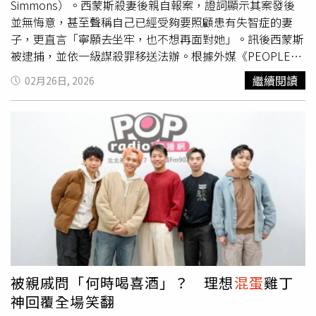
Simmons）。西蒙斯殺妻後親自報案，證詞顯示其案發後
並無悔意，甚至聲稱自己已經受夠要照顧患有失智症的妻
子，更直言「寧願去坐牢，也不想再面對她」。訊後西蒙斯
被逮捕，並依一級謀殺罪移送法辦。根據外媒《PEOPLE》
報導，這起命案發生於當地時間21日下午約5時15分，橘郡
繼續閱讀
02月26日, 2026
警長辦公室接獲報案，一名80歲老翁西蒙斯指稱有人中彈倒
地。當員警趕抵現場後，發現一名83歲老婦南西倒臥室內且
身中彈孔，已明顯失去生命跡象，當場被宣告死亡。警方隨
即在現場扣押了一把霰彈槍及一枚已使用的彈殼，西蒙斯則
直接向警方自首，他親手殺害妻子，隨後當場遭警方逮捕帶
回偵查。訊問時西蒙斯表示，事發前與妻子在廚房發生爭
執，對方不斷咒罵自己，讓他氣到決定拿出霰彈槍威脅妻
子，沒想到對方不怕還嗆他，「去你的，你這個
混蛋
」，他
才朝妻子開槍。根據法庭文件，西蒙斯也坦言，妻子只是說
話難聽，沒有出手傷害自己，因此他並非正當防衛，同時他
也沒有受到毒品或酒精影響。除此之外，西蒙斯也承認，自
己雖然愛著「以前那個南西」，但他早已無法忍受長期照護
被親戚問「何時喝喜酒」？ 理想
混蛋
雞丁
已罹患失智症的妻子，所帶來的龐大壓力，還說自己寧願去
神回覆全場笑翻
坐牢。目前西蒙斯被依一級謀殺罪移送法辦，並關押於橘郡