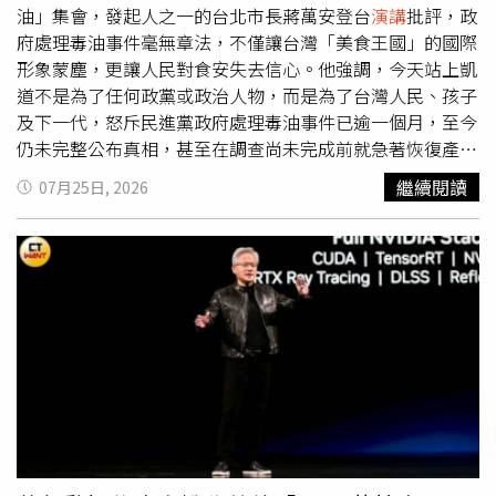
以傳播知識、推廣閱讀、倡議進步觀念及推動文明社會為核
油」集會，發起人之一的台北市長蔣萬安登台
演講
批評，政
心理念，深刻影響台灣出版產業與華文閱讀文化。除了建立
府處理毒油事件毫無章法，不僅讓台灣「美食王國」的國際
出版平台，高希均也持續將國際新知引進台灣。自1990年
形象蒙塵，更讓人民對食安失去信心。他強調，今天站上凱
代起，他陸續邀請競爭力大師麥可．波特，以及管理學者韓
道不是為了任何政黨或政治人物，而是為了台灣人民、孩子
第、彼得．聖吉、約瑟夫．奈伊、湯馬斯．佛里曼、傅高義
及下一代，怒斥民進黨政府處理毒油事件已逾一個月，至今
等多位國際知名學者來台
演講
、出版及交流，希望讓台灣社
仍未完整公布真相，甚至在調查尚未完成前就急著恢復產品
會掌握全球趨勢，促進公共討論與國際視野。高希均一生著
上架，質疑政府究竟是在守護業者利益，還是守護人民健
繼續閱讀
07月25日, 2026
作豐富，在台灣出版40餘部作品，大陸也出版多部著作。其
康。蔣萬安表示，今天站上凱道不是為了任何一個人、任何
中《天下哪有白吃的午餐》曾榮獲英國《金融時報》首屆亞
一個政黨或任何一種顏色，而是為了台灣人民、孩子及下一
洲企管著作獎，成為許多讀者接觸經濟、管理及公共議題的
代。他指出，自己之所以對毒油事件如此激動，是因為政府
重要啟蒙作品。今年90歲生日前夕，他出版《高希均回憶
處理態度讓人民「受夠了」，一個月來始終未向社會說清楚
錄：從「天下哪有白吃午餐」到「和平幸福」》，回顧自己
真相。民眾齊聚凱道參與反毒油集會，主辦單位宣布20萬人
的人生歷程，也再次傳達對閱讀、和平與知識傳承的堅持。
到場。（圖／侯世駿攝）他進一步指出，苯駢芘是世界衛生
除了學術及出版成就，高希均也獲得各界高度肯定，一生榮
組織列為一級致癌物，癌症更已連續44年高居國人十大死因
獲三座圖書金鼎獎、三所大學頒授名譽博士學位，並獲前總
之首。他質疑，12年前地溝油事件影響39所學校，如今毒
統馬英九頒授二等景星勳章，以表彰他長年在教育、文化、
油事件卻已波及全台超過1380所學校，僅台北市就有超過
出版及公共事務上的卓越貢獻。高希均始終相信，閱讀與觀
10萬名師生受影響，政府卻遲遲未向人民道歉，也未負起政
念足以改變人生及社會。他曾提出「閱讀能救一個人，觀念
治責任。蔣萬安批評，政府花了三週才成立調查小組、21天
可以改變一個國家」的理念，也留下「天下哪有白吃的午
後才首次進場調查，真相尚未釐清就急著讓產品恢復上架，