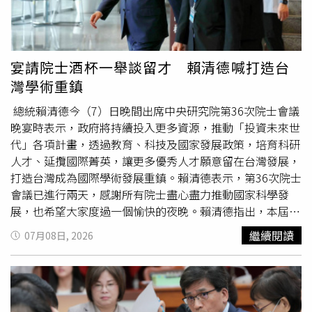
成論文，她坦言終於鬆了一口氣。德馨表示，因為深入研究
前15分鐘落網。台中地檢署複訊後認為，廖男涉嫌傷害及以
民間信仰，現在每到一間特色宮廟，都會忍不住思考背後是
強暴方式犯公然侮辱罪，且有逃亡、串證及滅證之虞，更懷
否還有值得研究的題目。未來除了考慮出版專書、挑戰博士
疑全案屬「預謀、受僱的跨境施暴」，依相關罪嫌向台中地
班外，德馨也計畫經營自媒體分享信仰文化內容，並利用難
院聲請羈押禁見獲准，案件也同步朝是否涉及《反滲透法》
宴請院士酒杯一舉談留才 賴清德喊打造台
得的空檔走訪全台知名月老廟，持續投入相關研究。她透
及幕後指使者持續擴大追查。矢板明夫則於羈押裁定出爐後
灣學術重鎮
露，近期已首次受邀擔任研討會講者，以「學者」身分分享
深夜發文表示，此案絕非單純街頭暴力，而是一種值得警惕
研究成果，笑說看到邀請函上的頭銜時既驚喜又感動，「第
的「香港快閃打手」模式。他指出，這類人士利用香港身分
總統賴清德今（7）日晚間出席中央研究院第36次院士會議
一次以學者身分
演講
，還領到
演講
費，感覺真的很不一
可自由往返台灣，短時間內入境、鎖定目標、施暴後迅速離
晚宴時表示，政府將持續投入更多資源，推動「投資未來世
樣。」德馨近日順利完成碩士學位。（圖／三立）
境，真正策畫者則藏身幕後，只需付出金錢便可能製造寒蟬
代」各項計畫，透過教育、科技及國家發展政策，培育科研
效應，威脅台灣社會的言論自由。矢板明夫呼籲，政府不應
人才、延攬國際菁英，讓更多優秀人才願意留在台灣發展，
將此類案件僅視為一般傷害案，若暴力行為具有恫嚇公共言
打造台灣成為國際學術發展重鎮。賴清德表示，第36次院士
論、製造社會恐懼效果，就應全面追查幕後主使者，除刑事
會議已進行兩天，感謝所有院士盡心盡力推動國家科學發
究責，也應透過民事求償提高犯罪成本；同時重新檢討入境
展，也希望大家度過一個愉快的夜晚。賴清德指出，本屆院
安全機制，針對具重大暴力前科或高風險對象建立更完善的
士會議內容相當豐富，不僅涵蓋國家科研合作、科技創新的
繼續閱讀
07月08日, 2026
風險評估制度，避免跨境暴力犯罪成為威脅台灣民主社會的
最新發表，也聚焦人口結構變遷、人才培育及國家發展等議
新手法。他也強調，不會因這次事件退縮，未來仍將持續公
題，充分展現院士積極回應台灣及全球所面臨的重要挑戰。
開發聲。
賴清德提到，會議期間許多院士也利用返國機會前往國內大
學
演講
，與師生互動交流；近期也舉辦一系列新科院士
演講
活動，邀請超過20位新科院士分享研究成果與學術見解，具