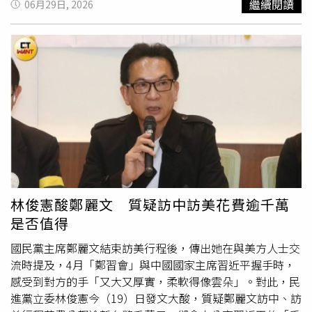
繼續閱讀
06月29日, 2026
鄭麗文也提到，日前立法院長韓國瑜訪美獲得高規格接待，
她，20幾歲便主動登門拜訪各行業大老闆，真心求學問道，
代表中華民國國會議長受到重視，也代表國民黨對外交流做
把別人的成功經驗一條一條拆解、內化。同時她走遍各地
演
得好。她批評，民進黨卻小鼻子、小眼睛，刻意拿她與韓國
講
、分享財富觀念，建立起廣大人脈網路。29歲搭上電商浪
瑜比較，試圖挑撥離間、見縫插針，但國民黨不會中計。並
潮，9個月賺進1億，這才是命運真正的轉折點。這些年王宥
強調，國民黨在國際上能被看見，是整個團隊共同努力的成
忻透過直播、
演講
、課程，無私地把自己從零到十億的心
果，不會被民進黨操作分化。談及台海局勢，鄭麗文指出，
法。她整理出4大翻身重點：掌控時間、感情、金錢的主導
所有外國朋友最關心的就是台海不能打仗。若台海發生戰
權 ; 學會銷售 ; 找到熱忱 ; 打造多重收入管道讓自身定位與
爭，後果會比俄烏戰爭嚴重許多倍；若台灣海峽被封鎖，影
價值變現。她也直言就是因為愛漂亮和不服輸，「只要幹不
響也會比荷姆茲海峽更嚴重。她強調，台海、日本與中國大
死，就往死裡幹」，以此勉勵自己。
陸、朝鮮半島、南海局勢都越來越緊張，不能等到事情發生
才後悔，必須現在就證明和平選項存在，全力避免戰爭、快
速降低台海緊張對峙。鄭麗文表示，第一島鏈不應再是冷戰
林俊憲酸鄭麗文 質疑訪中訪美花費逾千萬
對峙下的戰爭最前線，而應成為「和平繁榮之鏈」。日本、
是否值得
韓國、大陸東南沿海、台灣、香港、新加坡，是全世界人才
最多、科技最進步、資金最豐沛、市場最大的區域之一，只
國民黨主席鄭麗文結束訪美行程後，傳出她在與美方人士交
要能和平交流合作，就能創造巨大的和平紅利。她說，台灣
流時提及，4月「鄭習會」與中國國家主席習近平握手時，
人要讓全世界知道，「我們愛好和平、我們不要戰爭」。鄭
感受到對方的手「又大又厚實，柔軟得像雲朵」。對此，民
麗文最後強調，每位婦女姐妹都是國民黨的招牌、名片，也
進黨立委林俊憲今（19）日發文大酸，質疑鄭麗文訪中、訪