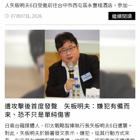
台上，讓外界對焦三代接班身影與成績；3天後，認賠「近
人矢板明夫6日受邀前往台中市西屯區永豐棧酒店，參加春
10億天價」烏龍事件露出端倪，直至7月1日，股民們更加
雨文教基金會舉辦的營隊並擔任講師，未料中午活動結束離
繼續閱讀
07月07日, 2026
瞭解是哪個環節出了狀況，導致申報系統失靈。CTWANT調
開飯店時，遭一名黑衣男子尾隨，趁其不備朝臉部揮拳攻
查，事件爆發後，引爆網民、投資人在PTT、Dcard討論，
擊，造成嘴角流血受傷，現場一度引發騷動。台中市警察局
媒體天天報導，金管會檢查局6月22日進駐國泰投信，並於
第六分局獲報後立即成立專案小組，調閱周邊監視器追查嫌
7月2日擴大兵分六路進駐金控及銀行、壽險、產險、證券等
犯行蹤，迅速鎖定33歲廖姓香港籍男子涉有重嫌，並研判其
子公司，實地檢查至8日，檢查局長賴欣國強調「視情況不
犯案後可能搭機離境，隨即報請台中地檢署檢察官指揮偵
排除延長」。金管會主委彭金隆已於立法院財委會承諾，在
辦。警方掌握廖男已前往台中國際機場，待檢察官核發拘票
7月8日實地金檢結束後的7天內，即7月15日前後，金管會
後，會同航警局及移民署展開攔查，於案發約4小時內，在
將對外進行進一步的案情說明與初步調查發現。
國際線成功將準備搭機前往韓國釜山的廖男逮捕，當場帶回
偵辦，全案依傷害罪移送，並建請檢方聲請羈押。據了解，
移民署在廖男準備辦理離境時接獲警方通報，立即確認身分
並協助留置，航警與警方完成相關程序後，待拘票核發立即
執行逮捕。內政部長劉世芳7日中午也前往台中國際機場慰
遭攻擊後首度發聲 矢板明夫：嫌犯有備而
勉第一線執法人員，肯定警方、航警及移民署跨機關合作，
來、恐不只是單純傷害
迅速完成查緝。矢板明夫7日透過臉書說明傷勢，表示嘴唇
因撞擊撕裂，當時流了不少血，目前傷口逐漸癒合，但門牙
日裔台籍媒體人、印太戰略智庫執行長矢板明夫6日遭襲。
仍有鬆動，進食仍會疼痛，只能暫時食用流質食物。他並透
對此，矢板明夫於臉書發文表示，嫌犯，從其行動方式來