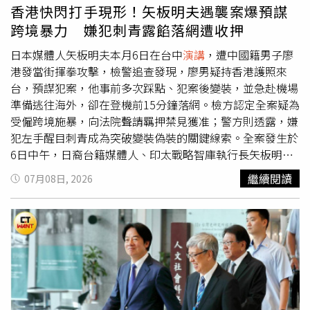
死對決。德馨演離別戲崩潰。（圖／三立）而德馨近日順利
香港快閃打手現形！矢板明夫遇襲案爆預謀
完成碩士學位，歷時五年終於完成論文口試。她透露，論文
跨境暴力 嫌犯刺青露餡落網遭收押
以台灣民間信仰為研究主題，光是田野調查就耗時一年以
上，不僅每個月固定南下宮廟訪查，還要逐字整理訪談內
日本媒體人矢板明夫本月6日在台中
演講
，遭中國籍男子廖
容、分析比較不同宮廟的信仰脈絡，龐大的研究工程讓她直
港發當街揮拳攻擊，檢警追查發現，廖男疑持香港護照來
呼：「真的很瘋！」德馨表示，自己一邊拍攝八點檔、一邊
台，預謀犯案，他事前多次踩點、犯案後變裝，並急赴機場
攻讀在職專班，三年修滿36個學分，之後再花兩年專心完成
準備逃往海外，卻在登機前15分鐘落網。檢方認定全案疑為
論文，期間經常拍完戲立刻趕去上課，或是下課後又回劇組
受僱跨境施暴，向法院聲請羈押禁見獲准；警方則透露，嫌
拍夜戲，生活幾乎都在劇組與校園之間奔波。她笑說，口試
犯左手醒目刺青成為突破變裝偽裝的關鍵線索。全案發生於
當天甚至只剩10分鐘能準備，「真的一路都在趕。」她透
6日中午，日裔台籍媒體人、印太戰略智庫執行長矢板明夫
露，論文獲得指導教授高度肯定，認為內容相當具有研究價
結束台中
演講
離開飯店時，突遭33歲、籍貫中國廣東、持香
繼續閱讀
07月08日, 2026
值，甚至建議進一步整理出版專書，也鼓勵她繼續攻讀博士
港護照入境的廖港發攻擊；警方調查，廖男2日抵台後曾三
班。德馨坦言，原本沒有繼續升學的打算，但在老師不斷鼓
度更換住宿地點，最後入住案發飯店對面旅館，期間多次往
勵下，自己也開始有些心動，「本來沒有想讀博士，可是一
返周邊勘查環境，疑似事先模擬犯案及逃逸路線，鎖定目標
直被老師說『妳可以』，現在真的有點被說服了。」談到這
後才出手。警方指出，廖男犯案後徒步逃離，再搭計程車前
五年的求學歷程，德馨笑說自己其實不是特別愛讀書的人，
往逢甲商圈購買新衣變裝，企圖躲避警方追查，隨後直奔台
當初開始寫論文時AI工具尚未普及，大量文獻都必須一本一
中國際機場，途中還臨時改訂飛往韓國釜山班機，希望盡快
本翻閱、整理與比對，每一則引用資料都親自查找，「那時
離境。不過專案小組一路調閱監視器，即使嫌犯更換服裝，
候真的常想，我到底為什麼要這樣折磨自己。」如今順利完
仍因左手刺青圖案十分醒目而一路被鎖定，最終在班機起飛