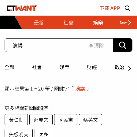
跳至主要內容區塊
下載 APP
最新
社會
娛樂
財經
⊗ 清除
全部
社會
娛樂
財經
政治
顯示結果第 1 ~ 20 筆 / 關鍵字「
演講
」
更多相關新聞關鍵字：
黃仁勳
鄭麗文
國民黨
蔡英文
矢板明夫
更多