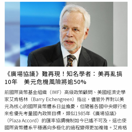
外科、睡眠醫學等領域，並吸引近20個國家的醫師參與，是
亞洲具代表性的國際醫學交流盛會。劉芷伊在SARC國際醫
學大會和各國醫師交流。（圖／劉芷伊牙醫師提供）此次
演
講
中，劉芷伊以「Design a Smile That Breathes」為題，
分享陶瓷貼片美學與臉部比例、呼吸及整體臉部和諧之間的
關聯，並透過自身臨床案例，介紹台灣在陶瓷貼片美學設計
上的經驗與觀點。除了醫療專業之外，劉芷伊平時也活躍於
社群媒體，目前全平台累積追蹤人數逼近80萬人，並曾創下
單月全社群自然觀看量突破5,000萬次的成績。她經常與不
同領域的KOL合作拍攝短影音，創作各種輕鬆有趣的作品，
《廣場協議》難再現！知名學者：美再亂搞
許多影片創下數百萬至千萬以上觀看次數。劉芷伊過去也曾
10年 美元危機風險將逾50%
跨足模特兒及國際選美領域，2014年獲得模特兒選秀冠
軍；2019年受邀代表台灣前往義大利，參加歐洲大陸小姐
前國際貨幣基金組織（IMF）高級政策顧問、美國經濟史學
世界區賽事（Miss Europe Continental in the World），並
家艾肯格林（Barry Eichengreen）指出，儘管外界對以美
榮獲「氣質小姐（Miss Elegance）」殊榮。私下的她也熱
元為核心的國際貨幣體系日益擔憂，但隨著各國中央銀行愈
愛健身及格鬥訓練，經常在社群媒體分享重量訓練、巴西柔
來愈優先考量國內政策目標，類似1985年《廣場協議》
術等課程內容，展現與專業醫師截然不同的一面。其中，她
（Plaza Accord）的匯率協調機制如今已遙不可及，這也使
俐落完成過肩摔及各種格鬥技巧的影片，更吸引不少粉絲留
國際貨幣體系平穩邁向多極化的過程變得更加複雜。艾肯格