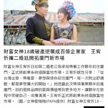
來，「他其實是不應該當總統的」。看到現場婦女幹部熱情
爆表、充滿自信與燦爛笑容，她感到無比鼓舞。她並表示，
國民黨婦女同志真的很有韌性、很有正能量、很爭氣。鄭麗
文說，國民黨地方執政成績亮眼，從宜蘭到花蓮、台東，都
可以看到國民黨女性從政同志的重要角色；台中、南投、彰
化、雲林、嘉義等地，也有女性縣市長交出亮眼成績，擦亮
國民黨執政招牌。她強調，「藍色執政才是品質保證」，比
別人認真、比別人會做事，更重要的是有溫度、很溫暖。鄭
麗文也肯定立法院國民黨團女戰將表現，特別提到呂玉玲委
財富女神18歲破產逆襲成百億企業家 王宥
員認真專業、守住國會。她笑稱，國民黨委員平常都是知書
忻攜二婚尪開拓廈門新市場
達禮、教養很好，但遇到民進黨「軟土深掘」，為了公理正
義、為了選民、為了守護台灣，在立法院也不是吃素的，
財富女神王宥忻日前與二婚老公翁承旭帶著工作夥伴前往廈
「真正要強硬起來的時候，我們也是很強硬」。談到日前訪
門，正式將創業系統插旗當地市場。王宥忻感性分享：「從
美，鄭麗文表示，她在美國哥倫比亞大學
演講
時，許多學生
台灣出發，帶著愛、夢想與使命前往廈門，每一次跨出舒適
即使放暑假仍到場參與，活動大爆滿。她指出，有美國學者
圈，都是夢想擴大的開始。」她透露此次帶領事業夥伴前進
告訴她，民進黨人士在見過他後，不斷批評鄭麗文；也有智
廈門，目的是將品牌的愛與價值帶到更多地方，讓夥伴在旅
庫學者轉述，民進黨見外國朋友時，光是提到她的名字就講
程中突破自己、收穫滿滿。王宥忻正式將創業系統插旗當地
了十五次。鄭麗文批評，執政黨拿國家納稅錢，不是幫台灣
市場。（圖／女神愛啪啪IPAPA提供）財富女神王宥忻18歲
對外說明處境，卻到外國人面前抹黑在野黨，讓人看笑話。
就曾破產、一無所有，甚至走到人生邊緣。重新站起來的