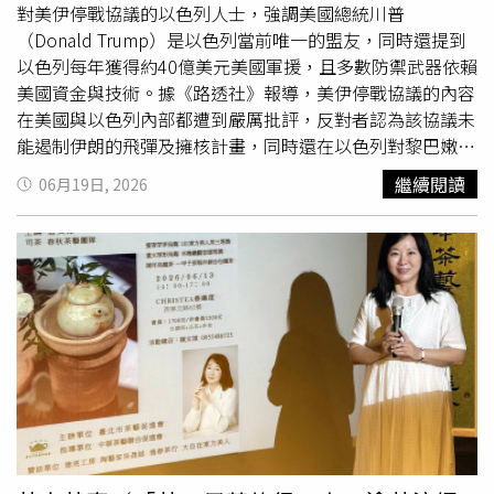
對美伊停戰協議的以色列人士，強調美國總統川普
（Donald Trump）是以色列當前唯一的盟友，同時還提到
以色列每年獲得約40億美元美國軍援，且多數防禦武器依賴
美國資金與技術。據《路透社》報導，美伊停戰協議的內容
在美國與以色列內部都遭到嚴厲批評，反對者認為該協議未
能遏制伊朗的飛彈及擁核計畫，同時還在以色列對黎巴嫩真
主黨（Hezbollah）的戰爭中，對以色列形成約束。美軍在
繼續閱讀
06月19日, 2026
今年2月28日聯手以軍偷襲伊朗後，川普近期已多次批評以
色列，導致美以雙邊關係持續緊張。這場戰爭也衝擊了市場
與全球石油供應，因為德黑蘭（Tehran）為了報復美以的空
襲，封鎖了關鍵的荷姆茲海峽（Strait of Hormuz）。在白
宮記者會上，1名記者提到有報導透露，以色列總理納坦雅
胡（Benjamin Netanyahu）對該協議感到極度憤怒。范斯
回應稱，他沒有聽過納坦雅胡本人有這樣的說法，但他批評
以色列的內閣成員，稱這些人不僅攻擊協議，也對川普進行
人身攻擊。據悉，以色列極右翼國家安全部長班吉維爾
（Itamar Ben-Gvir）稍早嚴厲譴責了美伊和平協議，並堅持
以色列軍隊將繼續留在黎巴嫩。范斯指出：「我想對他們說
兩點。第一，川普是當前世界上唯一一位對以色列懷有同理