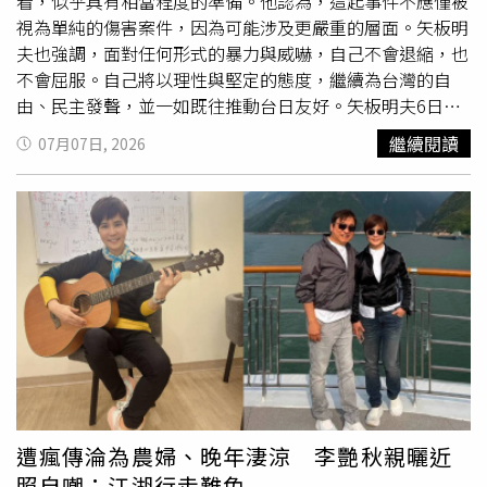
露，從嫌犯犯案模式判斷，此案絕非臨時起意。對方疑似已
看，似乎具有相當程度的準備。他認為，這起事件不應僅被
在飯店咖啡廳埋伏近2天，確認目標後才出手，犯案後立即
視為單純的傷害案件，因為可能涉及更嚴重的層面。矢板明
逃離現場，更在途中更換衣物，再趕往機場購買機票準備離
夫也強調，面對任何形式的暴力與威嚇，自己不會退縮，也
境；落網後仍聲稱只是「認錯人」，整體行動冷靜且縝密，
不會屈服。自己將以理性與堅定的態度，繼續為台灣的自
令人懷疑背後另有規畫。矢板明夫認為，此案不應僅視為一
由、民主發聲，並一如既往推動台日友好。矢板明夫6日中
般傷害案件，從背景及犯案方式來看，不排除涉及針對言論
午受邀前往台中
演講
，不料在飯店大廳突遭1名素不相識的
繼續閱讀
07月07日, 2026
自由的政治性打壓，甚至可能存在有組織策畫或執行，呼籲
港籍廖姓男子揮拳痛擊臉部，導致嘴唇擦挫傷流血。廖嫌動
檢警持續深入追查真相。警政署表示，除持續釐清犯案動機
手後隨即落跑，更意圖搭機離境，警方昨下午4時許火速於
與案發經過，也將深入追查是否涉及境外勢力介入、跨境鎮
台中國際機場將人攔截逮捕。對此，矢板明夫清晨於臉書發
壓，並全力釐清是否另有在台協力者，全案仍由檢警持續擴
文表示，事件發生後，收到了來自全台灣各地許多朋友的慰
大偵辦中。
問與關心，在此向大家表示由衷的感謝。矢板明夫說明，第
一，自己已經到醫院接受檢查，目前傷勢並無大礙。嘴唇因
撞擊而裂傷，當場流了不少血，現在已經逐漸癒合。不過門
牙仍有些鬆動，吃東西時還會疼痛，目前只能進食流質食
物，希望明天能有所改善。矢板明夫指出，第二，今天襲擊
自己的嫌犯，從其行動方式來看，似乎具有相當程度的準
備。他在旅館咖啡廳等待了自己將近兩天，確認目標後，從
出手攻擊、迅速離開現場，到途中更換衣物、前往機場購買
遭瘋傳淪為農婦、晚年淒涼 李艷秋親曬近
機票、準備離境，以及被警方逮捕後的否認態度，整個過程
照自嘲：江湖行走難免