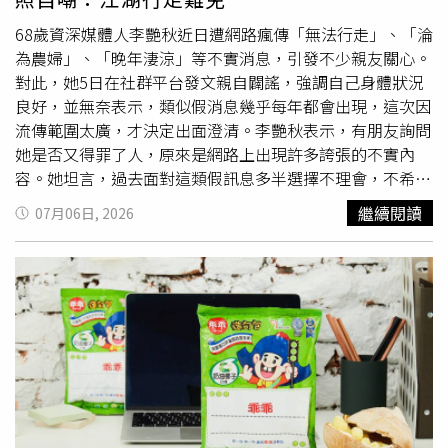
行動沉著、心理素質相當穩定，顯示此案並非臨時起意，而
是有備而來。矢板明夫續指，第三，自己認為，這起事件不
68歲資深媒體人李艷秋近日遭網路瘋傳「無法行走」、「淪
應僅被視為單純的傷害案件，因為可能涉及更嚴重的層面。
為農婦」、「晚年淒涼」等不實消息，引發不少親友關心。
從事件的背景及作案手法來看，與數年前香港人士在台灣遭
對此，她5日在社群平台發文親自闢謠，強調自己身體狀況
暴力攻擊的事件有很多相似點。是否與近期開始施行的《民
良好，並無奈表示，類似假消息幾乎每年都會出現，這次因
族團結進步促進法》有所關聯，亦值得有關單位深入調查釐
流傳範圍太廣，才決定出面澄清。李艷秋表示，有朋友詢問
清。包括是否涉及對台灣言論自由的政治性打壓，以及是否
她是否又得罪了人，原來是網路上出現許多誇張的不實內
存在有組織的策劃與執行。第四，矢板明夫表示，要特別感
容。她坦言，過去面對這類假訊息多半選擇不理會，不希望
謝台中市警察局第六分局的警員們，以極高的效率迅速偵破
因此增加點閱率，但這次消息已驚動海內外親友，讓她不得
繼續閱讀
07月06日, 2026
案件，並在機場成功逮捕嫌犯。如果嫌犯順利逃離台灣，不
不站出來說明。她也引用一句話自嘲，「江湖行走，恩怨難
僅案件偵辦將更加困難，也可能讓許多勇於發聲的人對自身
免。」李艷秋指出，在處理假訊息的過程中感到相當挫折。
安全產生更大的疑慮。第五，矢板明夫提到，正如今天汪浩
她認為，現今自媒體環境與過去傳統媒體不同，許多內容發
大哥說的「面對红色黑幫侵門踏戶，台灣不容暴力恫嚇」。
布者沒有明確身分，當事人即使想要求更正或採取法律行
動，也往往無從追究，讓假消息能持續在網路上流傳。她透
面對任何形式的暴力與威嚇，自己不會退縮，也不會屈服。
露，自己曾向YouTube、Meta及Instagram等平台提出檢
自己將以理性與堅定的態度，繼續為台灣的自由、民主發
舉，希望相關內容能夠下架，但未獲有效回應。李艷秋直
聲，並一如既往推動台日友好。矢板明夫說，再次感謝所有
言，平台似乎更重視廣告客戶，對一般使用者的申訴缺乏即
關心自己的朋友。大家的每一句慰問、每一份支持，都是自
時處理機制，令她感到無奈。由於檢舉成效有限，李艷秋也
己繼續前行的重要力量。
呼籲外界不要點擊或轉傳相關假訊息，以免助長流量，讓散