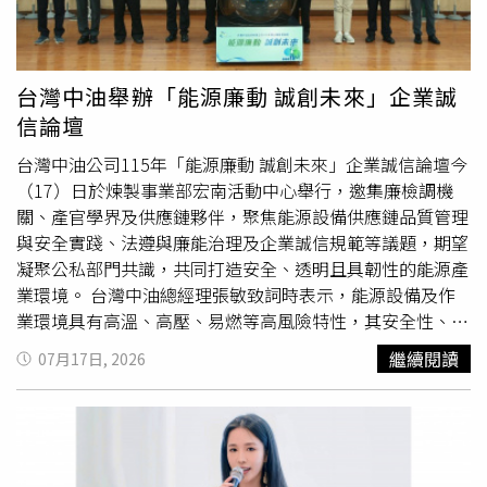
興起的「快閃村落（Pop-up Village）」模式代表之一。此
次拍賣結果也凸顯黃仁勳個人品牌的市場影響力。事實上，
他曾在2016年參與網路論壇Reddit的「Ask Me
Anything（AMA）」活動時，自嘲自己是「那個穿著皮夾
台灣中油舉辦「能源廉動 誠創未來」企業誠
克、喜歡把同1句話重複3次的人」。多年來，黑色皮夾克已
信論壇
成為他的招牌形象，包括2021年登上《時代》雜誌年度風
雲人物封面時，也維持一貫穿著風格。外界普遍認為，黃仁
台灣中油公司115年「能源廉動 誠創未來」企業誠信論壇今
勳收藏不少高價皮夾克，其中多數來自Tom Ford，部分單
（17）日於煉製事業部宏南活動中心舉行，邀集廉檢調機
價超過1萬美元（約新台幣32.5萬元）。時尚專家也指出，
關、產官學界及供應鏈夥伴，聚焦能源設備供應鏈品質管理
他近年公開亮相所穿著的皮夾克，多屬精品訂價等級，
與安全實踐、法遵與廉能治理及企業誠信規範等議題，期望
2024年甚至曾穿著1件售價近9,000美元（約新台幣29萬
凝聚公私部門共識，共同打造安全、透明且具韌性的能源產
元）的蜥蜴壓紋皮夾克發表主題
演講
。不過，黃仁勳曾透
業環境。 台灣中油總經理張敏致詞時表示，能源設備及作
露，自己的穿搭並非出自個人設計。他在2024年接受媒體
業環境具有高溫、高壓、易燃等高風險特性，其安全性、可
訪問時笑稱，平時都是由妻子與女兒替他挑選服裝；他的發
靠度及採購品質，攸關國家能源供應韌性及民眾生命財產安
繼續閱讀
07月17日, 2026
言人也曾表示，黃仁勳穿著黑色皮夾克的習慣至少已有20年
全。台灣中油期盼藉由本次論壇與合作夥伴精進採購品質管
歷史。除了個人形象鮮明，黃仁勳長年投入公益慈善。他與
理、強化廉能治理及完善防弊機制，並提升內部設備查核能
妻子共同成立Jen-Hsun and Lori Huang Foundation，長期
力，從源頭把關，以確保關鍵能源設施安全。 台灣中油近
捐助高等教育與人工智慧研究，包括向母校奧勒岡州立大學
年持續辦理企業誠信論壇，積極發揮廉能治理的正面影響
捐贈5,000萬美元（約新台幣16.2億元）興建研究中心，也
力。此次論壇由經濟部、法務部廉政署、臺灣橋頭地方檢察