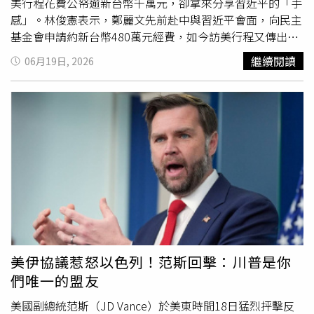
是和平的使者；只要大家「水噹噹」、健康、散發正能量，
美行程花費公帑逾新台幣千萬元，卻拿來分享習近平的「手
就能讓更多人喜歡國民黨、加入國民黨，一起把年底選戰打
感」。林俊憲表示，鄭麗文先前赴中與習近平會面，向民主
贏，2028年完成政黨輪替。
基金會申請約新台幣480萬元經費，如今訪美行程又傳出申
請約新台幣550萬元補助，合計超過千萬元。他諷刺說，簡
繼續閱讀
06月19日, 2026
單總結就是「為了習近平的溫暖大手，要國庫幫她出超過千
萬」。林俊憲進一步表示，既然花費公帑執行相關行程，就
應該讓社會了解具體成果，而不是聚焦在對習近平握手感受
的描述。他也開玩笑表示，希望鄭麗文能舉辦巡迴
演講
、接
受專訪，甚至出版新書，向國人分享這段特殊經驗。林俊憲
認為，公共資源應用在有助國家利益與公共外交的實質成果
上，相關經費使用也應接受社會檢驗。
美伊協議惹怒以色列！范斯回擊：川普是你
們唯一的盟友
美國副總統范斯（JD Vance）於美東時間18日猛烈抨擊反