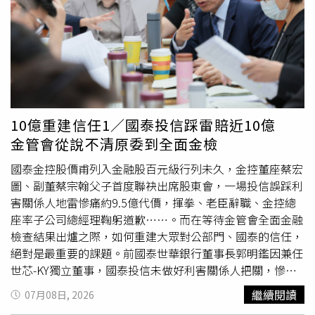
有深遠的學術傳承意義。賴清德表示，未來政府將持續投入
更多資源，推動「投資未來世代」各項計畫，透過教育、科
技及國家發展政策的整體布局，強化科研新血培育、延攬國
際菁英並深化國際合作，讓更多優秀人才願意在台灣發展，
打造台灣成為國際學術發展重鎮。賴清德強調，學術研究是
一條漫長的道路，也感謝在場院士家人的鼓勵與體諒，讓院
士得以追求卓越，在國際學術舞台持續發光發熱，並祝福台
10億重建信任1／國泰投信踩雷賠近10億
灣未來持續進步，也感謝所有院士的努力。隨後，賴清德、
金管會從說不清原委到全面金檢
蕭美琴副總統及中央研究院院長陳建仁共同舉杯，向與會院
士及眷屬祝酒。
國泰金控股價甫列入金融股百元級行列未久，金控董座蔡宏
圖、副董蔡宗翰父子首度聯袂出席股東會，一場投信誤踩利
害關係人地雷慘痛約9.5億代價，揮拳、老臣辭職、金控總
座率子公司總經理鞠躬道歉……。而在等待金管會全面金融
檢查結果出爐之際，如何重建大眾對公部門、國泰的信任，
絕對是最重要的課題。前國泰世華銀行董事長郭明鑑因兼任
世芯-KY獨立董事，國泰投信未做好利害關係人把關，慘賠
近10億元的風波，今年1月國泰例行性檢查赫然發現出事
繼續閱讀
07月08日, 2026
了，並緊急通報金管會，已就全委部分先補償法人客戶共達