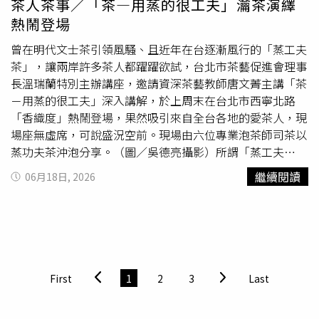
茶人茶事／「茶—用蒸的很工夫」瀹茶演繹
心的國家元首。如果我是以色列政府的內閣成員，我可能不
熱鬧登場
會去攻擊自己在全世界僅剩的最強大盟友。」他還表示，他
會提醒這些內閣成員，以色列約2/3的防禦性武器「是由美
曾在明代文士茶引領風騷、且近年在台逐漸風行的「蒸工夫
國人製造的，並由美國納稅人資金支付」。美國每年向以色
茶」，讓兩岸許多茶人都躍躍欲試，台北市茶藝促進會理事
列提供約40億美元的軍事援助，但兩國目前正在談判新的援
長溫瑞蘭特別主辦講座，邀請資深茶藝教師唐文菁主講「茶
助協議。萬斯說：「以色列的問題不在於川普，任何認為該
－用蒸的很工夫」深入講解，於上周末在台北市西寧北路
國最大的問題是美國總統的人，都應該清醒地面對這個國家
「香織度」熱鬧登場，果然吸引來自全台各地的愛茶人，現
的現實處境。」此前，納坦雅胡在美伊達成停戰協議後的首
場座無虛席，可說盛況空前。現場由六位專業泡茶師司茶以
次公開
演講
中表示，以色列珍惜與美國的關係，但將繼續佔
蒸功夫茶沖泡分享。（圖／吳德亮攝影）所謂「蒸工夫
領黎巴嫩南部，以維護居住在以色列北部邊境附近的公民安
茶」，一切都要從明代說起：明太祖朱元璋有感於唐宋「煮
繼續閱讀
06月18日, 2026
全，「這要求我們維持黎巴嫩南部的安全帶；只要以色列有
茶法」或「點茶法」所用團餅過於勞民傷財，於洪武24年下
國安需要，我們就不能離開那裡。」以色列18日也公佈了1
詔廢「團茶」改散茶為唯一「貢茶」，從此開啟茶藝的重大
張地圖，顯示其在黎巴嫩南部擴大劃定了軍事佔領區，並表
革命：散茶成為主流，而直接抓一撮茶葉入壺，並以開水沏
示不排除在該區域外發動攻擊，企圖挑戰美伊和平協議的條
泡飲用，稱為「瀹茶法」流傳至今。「蒸工夫茶」
演講
熱鬧
款。
登場，現場座無虛席。（圖／吳德亮攝影）只是明初社會動
亂，後又有宦官亂政等因素，使得許多胸懷大志的文人，不
First
1
2
3
Last
得不寄情山水以避禍，而茶藝正是抒憂排鬱的最佳方式。因
此明代茶人多為飽學之士，琴棋書畫尤其精通，其中又以晚