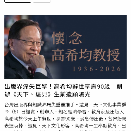
出版界痛失巨擘！高希均辭世享壽90歲 創
辦《天下、遠見》生前遺願曝光
台灣出版界與知識界痛失重要推手。遠見．天下文化事業群
今（6）日證實，創辦人、知名經濟學者、教育家及出版人
高希均於今天上午辭世，享壽90歲。消息傳出後，各界紛紛
表達哀悼。遠見．天下文化形容，高希均一生奉獻教育、出