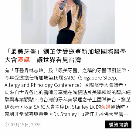
曾捐款史丹佛大學及加州藝術學院等教育機構。此次則透過
署、臺灣高雄地方檢察署等單位指導，並由採購業務相關人
拍賣個人物品募集善款，展現不同於以往的公益方式，也讓
員與承攬商共同參與，透過跨領域交流深化誠信治理與品質
1件象徵其個人風格的皮夾克，成為支持科技創新與人才培
管理。 本次論壇涵蓋專題
演講
、企業治理分享及專家座
育的重要資源。
談，並聚焦「深耕能源廉能，嚴守法律防線，共創誠信供應
鏈」議題。臺灣高雄地方檢察署主任檢察官魏豪勇受邀與
談，呼籲企業嚴守往來分際並勇於檢舉不法，司法機關將嚴
格落實保護機制，同時也提醒辦理採購驗收務必恪遵法紀，
「最美牙醫」劉芷伊受邀登新加坡國際醫學
切勿因私交放水而觸犯貪污重罪；其他與會代表則從制度與
大會
演講
讓世界看見台灣
實務面探討，除了借鏡民營企業的紅線制度與管理機制、鼓
勵員工拒絕貪腐外，也強調廉能治理是確保關鍵基礎設施安
有「牙醫界林志玲」及「最美牙醫」之稱的牙醫師劉芷伊，
全與能源穩定供應的重要基石。 台灣中油強調，國營事業
今年受邀擔任新加坡第16屆SARC（Singapore Sleep,
肩負社會期許及責任，法令遵循是企業治理的基本要求，對
Allergy and Rhinology Conference）國際醫學大會講者，
於不法行為均採零容忍態度。公司除致力推動廉政宣導與法
向來自世界各地的醫師分享她在陶瓷貼片美學領域的臨床經
治教育、深化同仁法紀倫理意識外，亦將持續精進內部控制
驗與專業觀點，將台灣的牙科美學理念帶上國際舞台。劉芷
與廉能治理機制；同時，期盼透過跨領域交流，展現台灣中
伊表示，收到SARC大會主席Dr. Stanley Liu的
演講
邀請時，
油落實履約誠信、把關能源設備品質及強化供應鏈韌性的決
感到非常驚喜與榮幸。Dr. Stanley Liu曾任史丹佛大學醫學
心，並與各合作夥伴攜手打造誠信、透明且安全的能源產業
院耳鼻喉科副教授，也是世界呼吸道美學（Airway
繼續閱讀
07月15日, 2026
環境。
Aesthetics）領域的重要權威醫師。本屆SARC醫學大會邀請
超過10個國家的國際講者，涵蓋牙科、耳鼻喉科、口腔顎面