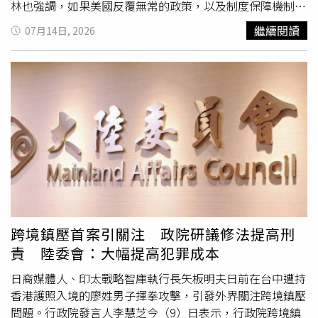
言表示：「好俐落的過肩摔，有點強耶」、「我也想被劉醫
林也強調，如果美國反覆無常的政策，以及制度保障機制持
師鎖頸動脈」。劉芷伊過去曾跨足模特兒及國際選美領域。
續削弱的情況再持續10年，市場對美元失去信心，並爆發突
繼續閱讀
07月14日, 2026
（圖／劉芷伊牙醫師提供）從牙科專業、國際醫學交流、模
發性危機的機率將超過50%。據《南華早報》報導，艾肯格
特兒、國際選美，到社群創作與運動，劉芷伊一路累積跨領
林於1996年出版的著作《資本全球化：一部國際貨幣體系
域經歷，也展現醫師除了深耕專業之外，仍能持續探索不同
史》至今仍被視為國際貨幣體系歷史研究中最具權威性的著
領域、挑戰更多可能。這樣的多元背景，也塑造出她鮮明的
作。他10日在1場北京學術組織「政府與市場經濟學國際學
個人特色。無論是在國際醫學講台分享專業知識，或是在社
會」（SAGE），及清華大學「中國經濟實踐與思想研究
群媒體分享生活、健身及創作內容，都展現出專業與親和兼
院」（ACCEPT）共同舉辦的線上
演講
中表示：「我不認為
具的一面，也讓不少粉絲直呼「反差感十足」，成為她最具
像1985年《廣場協議》那樣的安排……能夠在21世紀重
辨識度的特色之一。劉芷伊表示，醫學不一定只能用嚴肅的
現。」據悉，《廣場協議》在歷史上被廣泛視為國際貨幣協
方式傳遞，希望透過社群媒體，以更貼近大眾、更有趣的內
調的重要里程碑，當年主要經濟體透過協調一致的匯率行
容，讓更多人願意認識牙科、美學與健康知識，也讓醫師與
動，共同促使美元貶值。目前任教於美國加州大學柏克萊分
民眾之間的距離變得更近。她也透露，今年除了持續投入牙
校（University of California, Berkeley）經濟學與政治學教
科臨床工作及國際交流之外，預計將推出首本實體寫真書，
授的艾肯格林表示，他支持建立1個更加多極化的國際貨幣
跨境鎮壓首案引關注 政院研議修法提高刑
希望以不同形式記錄自己一路走來的歷程，展現醫師除了專
體系，使其「更符合」當今全球經濟已呈現多極化的本質。
責 陸委會：大幅提高犯罪成本
業之外，也能擁有更多元的面貌。劉芷伊表示，能夠以台灣
不過，他認為，這樣的轉型將比過去更難以協調。艾肯格林
醫師身分站上國際舞台，與世界各地醫師交流臨床經驗與美
解釋，各國中央銀行對於何謂適當政策抱持「截然不同的看
日裔媒體人、印太戰略智庫執行長矢板明夫日前在台中遭持
學理念，是一份肯定，也是一份責任。未來希望持續透過國
法」，而且其法定職責主要是追求物價穩定、充分就業等國
香港護照入境的廖姓男子揮拳攻擊，引發外界關注跨境鎮壓
際交流與社群影響力，讓更多人看見台灣在陶瓷貼片美學領
內政策目標，因此幾乎沒有空間推動大規模、類似《廣場協
問題。行政院發言人李慧芝今（9）日表示，行政院跨境鎮