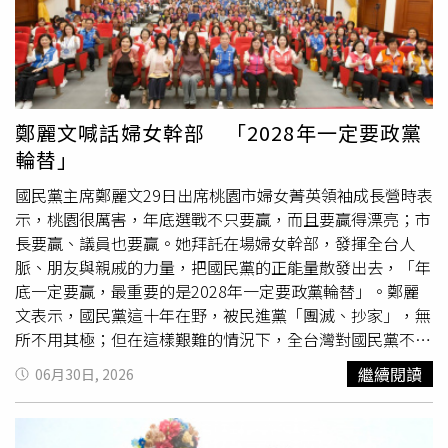
來不少朋友、企業界人士都曾分享類似經驗，因此他對「綠
色乖乖」文化並不完全當成笑話看待。尤其在設備不能停、
系統不能當機的工作環境中，一包綠色乖乖有時不只是零
食，更像是台灣人面對高壓工作時的一種心理安定感。這股
文化也早已走出民間傳聞，進入企業日常。廖清輝提到，台
積電10多年前就曾與乖乖推出聯名商品，讓「綠色乖乖」與
鄭麗文喊話婦女幹部 「2028年一定要政黨
科技業的連結更加鮮明；星宇航空的會議室也曾被發現擺放
輪替」
綠色乖乖，被外界解讀為祈求飛航、系統與設備都能順利運
作。近來輝達（NVIDIA）創辦人暨執行長黃仁勳來台舉行
國民黨主席鄭麗文29日出席桃園市婦女菁英領袖成長營時表
GTC Taipei主題
演講
，活動背板上的合作夥伴名單引發討
示，桃園很厲害，年底選戰不只要贏，而且要贏得漂亮；市
論，還有網友開玩笑表示，台灣科技業真正不能少的「最大
長要贏、議員也要贏。她拜託在場婦女幹部，發揮全台人
功臣」應該也要算上乖乖。廖清輝聽聞後也笑稱，這幾乎已
脈、朋友與親戚的力量，把國民黨的正能量散發出去，「年
經變成台灣人的一種信仰。不過，若真要遵守這套「乖乖規
底一定要贏，最重要的是2028年一定要政黨輪替」。鄭麗
則」，廖清輝也提醒有幾個重點不能搞錯。首先一定要選綠
文表示，國民黨這十年在野，被民進黨「團滅、抄家」，無
色包裝，因為綠色象徵機器正常運轉；其次不能放到過期，
所不用其極；但在這樣艱難的情況下，全台灣對國民黨不離
否則就「不算數」。至於多久換一次，他笑說不少人會趁農
不棄、更加倍為國民黨奔走拉票的，就是婦女同志。她代表
繼續閱讀
06月30日, 2026
曆春節與端午節各更換一次，讓機器全年都能繼續「乖
國民黨向大家致上最深謝意，強調「沒有你們，國民黨不會
乖」。
走到今天」。鄭麗文指出，國民黨近年在選舉上有重大成
長，2024年賴清德只是少數總統，若把所有在野選票加起