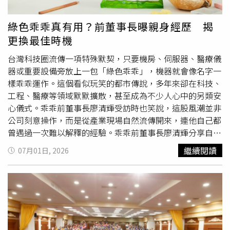
布不實內容者從中獲利。她也笑稱，朋友認為她會成為假消
息主角，與平時鮮少更新社群、不常公開露面有關。為了破
綠色乖乖真有用？前董事長曝親身經歷 揭
除謠言，李艷秋同步分享近況照片，包括健身重訓、與丈夫
更換最佳時機
李濤一同出遊，以及前往佛光山惠中寺
演講
的畫面，強調自
己「真的很好，謝謝大家關心」。她也表示，未來將更勤於
台灣科技圈流傳一項特殊默契，只要機房、伺服器、醫療儀
更新社群平台，讓關心她的朋友掌握近況。
器或重要設備旁放上一包「綠色乖乖」，機器就會像名字一
樣乖乖運作。這個看似玩笑的都市傳說，多年來卻在科技、
工程、醫療等領域默默擴散，甚至成為不少人心中的另類安
心儀式。乖乖前董事長廖清輝受訪時也笑說，這股風潮並非
公司刻意操作，而是從產業現場自然流傳開來，連他自己都
曾遇過一次難以解釋的經驗。乖乖前董事長廖清輝分享自身
經驗，坦言曾親眼見識「綠色乖乖」的神奇力量。（圖／報
繼續閱讀
07月01日, 2026
系資料照）根據《三立新聞網》報導，廖清輝透露，過去岳
父住院時，病房內監測儀器曾頻繁發出異常警示，醫護人員
多次檢查，卻始終找不出明確原因。當時在旁照顧的外籍看
護突然提議，不如拿一包綠色乖乖放在儀器旁試試。原本只
是半信半疑，沒想到放上後，儀器真的不再無故作響，讓他
至今印象深刻。他坦言，這類事情很難用科學解釋，但多年