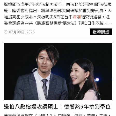
域的專業，也讓世界看見台灣醫師更多不同的可能性。
議》式的國際政策協調。他也認為，愈來愈多因素正在侵蝕
壓機關協處平台已從法制面著手，由法務部研議相關法律規
市場對美元主導國際貨幣體系的信心，包括美國財政債務持
範；陸委會則指出，將與法務部共同研議加重犯罪刑責，大
續攀升、聯準會（Fed）的政策獨立性受到威脅、金融監管
幅提高犯罪成本。矢板明夫6日在台中
演講
結束後遇襲，陸
鬆綁、關稅政策，以及美國與地緣政治盟友的關係遭到削弱
委會定調為中共《民族團結進步促進法》7月1日生效後，首
等。艾肯格林更勾勒出未來可能出現的2種情境：第1種是美
起對台跨境鎮壓案件。信民協會今天也召開記者會，呼籲政
繼續閱讀
07月09日, 2026
元逐漸失去優勢，國際貨幣體系循序漸進轉向更加多極化的
府全面檢討《香港澳門關係條例》，加強中港澳人士來台審
局面；第2種則是在具有公信力的替代方案尚未成熟之前，
查，防堵境外勢力在台從事暴力犯罪。對此，李慧芝在行政
市場便突然失去對美元的信心，引發混亂。他進一步示警，
院會後記者會表示，行政院跨境鎮壓機關協處平台已啟動法
「我們現在了解到的是，第2種情境，也就是市場突然喪失
制面研議，針對如何透過法律發揮嚇阻效果，目前正由法務
對美元信心的可能性……比幾年前我們想像的還要高。」艾
部進一步檢討相關規範。陸委會法政處副處長董玉芸表示，
肯格林強調，如果美國總統川普（Donald Trump）及其後
相關修法工作持續進行中，對於受境外敵對勢力指示、委託
續繼任者，未來10年仍持續推行如今這種「反覆無常的政
或資助而從事跨境鎮壓行為者，將會同法務部研議加重刑
策」，那麼上述風險將升高至超過50%。近年來，隨著各界
責，提高違法成本，以強化嚇阻效果。董玉芸指出，政府因
愈來愈擔憂美國的經濟制裁、金融工具「武器化」
應跨境鎮壓將從預防、保護及反制三大面向推動相關措施，
（weaponisation），再加上美國財政前景的惡化，「去美
行政院跨部會平台預計下周再度召開會議，持續討論後續作
元化」（de-dollarisation）的討論聲浪也愈來愈高，促使
法，並適時對外說明。至於是否限縮港澳人士來台，陸委會
不少國家尋求增加替代性貨幣的使用，其中歐元與人民幣經
港澳蒙藏處副處長魏淑娟表示，目前港澳居民來台仍依既有
邊拍八點檔邊攻讀碩士！德馨熬5年拚到學位
常被視為可能挑戰美元主導地位的替代選項。雖然艾肯格林
法規及程序辦理，由主管機關依個案審查；針對矢板明夫遭
黃玉榮與德馨在《百味人生》中飾演「俊龍、美鳳」夫妻，
認為，目前無論是歐元還是人民幣，都尚未準備好取代美元