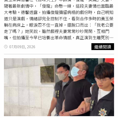
攻擊事件，也將會同相關機關強化國家安全風險預警及審查
隨著最新劇情中，「俊龍」命懸一線，這段夫妻情也面臨最
的國際地位，但他表示，歐洲與中國都有動機進一步提升各
機制。
大考驗。德馨透露，拍攝俊龍彌留病榻的戲份時，自己明知
自貨幣的國際角色。然而，他也指出，沒有人希望全球金融
道只是演戲，情緒卻完全控制不住，看到合作多時的黃玉榮
市場因為貨幣體系轉型失序而陷入動盪。他同時駁斥了北京
躺在病床上，眼淚忍不住一直掉，還脫口而出：「我老公要
可能透過大規模拋售美國國債作為施壓工具的說法，「中國
走了嗎？」她笑說，雖然戲裡夫妻常常吵吵鬧鬧、互相鬥
政府了解，如果真的這麼做，將可能顛覆全球金融體系」，
嘴，但拍攝至今早已培養出革命情感，真正演到生離死別
這樣的結果不僅會傷害美國，也會損害中國自身利益，「穩
時，心裡還是充滿不捨。最新劇情中，幕後黑手佩芬（張倩
定……以及非常循序漸進的過渡轉型，符合所有人的利
繼續閱讀
07月09日, 2026
飾）決定痛下殺手，在俊龍駕駛的車輛動手腳，破壞煞車並
益。」
裝設炸彈。危急時刻，俊龍騙定遠與超凡（劉書宏飾）先跳
車逃生，自己獨留車內，最終車輛爆炸、身受重傷。彌留之
際，他終於與定遠完成遲來的父子相認，並含淚將託付遺
願，以生命守護家人的催淚劇情令人鼻酸。德馨表示，「我
們這對夫妻一路走來有很多搞笑，也有很多互相扶持的時
刻，所以拍到這一段真的很有感。」她坦言，看到黃玉榮犧
牲自己救家人的劇情，內心十分感動，希望觀眾也能感受到
俊龍最後守護家人的心意。究竟俊龍能否挺過鬼門關？映真
的死因真相是否即將曝光？佩芬犯下的一連串罪行又是否會
受到制裁？《百味人生》接下來的發展，將迎來最高潮的生