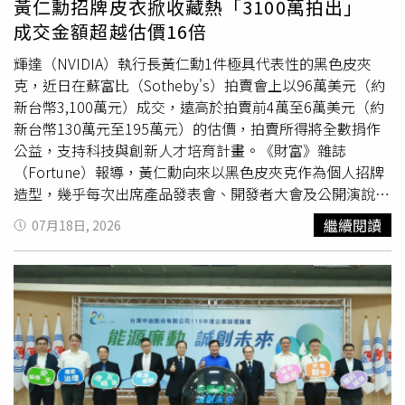
黃仁勳招牌皮衣掀收藏熱「3100萬拍出」
餐」、「錯誤的決策比貪污更可怕」、「讀一流書、做一流
質疑政府究竟是在保護業者利益，還是守護人民健康。他也
成交金額超越估價16倍
人、建一流社會」、「書櫃代替酒櫃」、「閱讀救自己」、
痛批，政府官員以「苯駢芘是天然物質」、「多喝水可以排
「溫暖的心、冷靜的腦」、「人做對，事就做對」、「戰爭
掉」、「吃雞排也會吃到」等說法企圖淡化事件，若真如
輝達（NVIDIA）執行長黃仁勳1件極具代表性的黑色皮夾
沒有贏家，和平沒有輸家」及「和平幸福」等廣為流傳的名
此，「為什麼還要訂安全標準？」蔣萬安強調，台中市政府
克，近日在蘇富比（Sotheby's）拍賣會上以96萬美元（約
言，至今仍持續影響許多讀者與企業經營者。遠見．天下文
第一時間積極通報、回收及下架問題油品，新北市長侯友
新台幣3,100萬元）成交，遠高於拍賣前4萬至6萬美元（約
化表示，高希均完成奉獻的一生後安然遠行，全體同仁將持
宜、桃園市長張善政及基隆市長謝國樑等人，共同守住食安
新台幣130萬元至195萬元）的估價，拍賣所得將全數捐作
續承襲他的精神與志業，延續推廣閱讀、傳播進步觀念及推
防線；同時也感謝立法院長韓國瑜、國民黨立法院黨團及民
公益，支持科技與創新人才培育計畫。《財富》雜誌
動文明社會的使命，讓他珍視的價值在不同世代間持續傳
眾黨主席黃國昌等人跨黨派關注食安議題，呼籲政府盡速公
（Fortune）報導，黃仁勳向來以黑色皮夾克作為個人招牌
承。至於治喪事宜，將遵照家屬意願及高希均生前遺願，一
布真相、負起責任。
造型，幾乎每次出席產品發表會、開發者大會及公開演說都
切從簡，不設靈堂、不舉行公祭，並懇辭花籃、輓聯及奠
以相同風格亮相，成為全球科技界最具辨識度的形象之一。
繼續閱讀
07月18日, 2026
儀，希望各界以閱讀、思辨與實踐，紀念這位一生奉獻知識
此次拍賣的皮夾克為精品品牌Tom Ford黑色皮衣，經專業
與文化的出版先驅。高希均長年推動閱讀與知識傳播，留下
機構鑑定，確認為黃仁勳於2023年10月在台北鴻海科技日
豐富著作與深遠思想資產。（圖／翻攝自臉書，天下文化
活動中實際穿著的服裝，簽名也已完成真偽認證，因此吸引
）
收藏家熱烈競標。根據蘇富比表示，拍賣所得將捐贈給由舊
金山創投公司Long Journey Ventures發起的公益計畫，受
益單位為非營利組織Edge Institute。該組織致力於串聯科
技、科學、文化及社會等不同領域人才，透過短期共同生活
與跨域合作，推動創新研究及實驗計畫，近年更成為科技圈