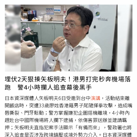
4.54億元。此時，金管會、國泰金皆未公開發生此事。國泰
投信於2026年6月15日在官網的一則「基金淨值重新核算暨
投資人權益保障」公告，掀開10億天價踩雷風暴。（圖／截
自國泰投信官網）6月15日，國泰投信在自家官網的一則8
檔基金淨值重新核算公告，引發媒體好奇、追問公司與金管
會，結果金管會、國泰皆回答不出是人為疏漏申報、亦或是
勾稽系統哪裡失靈；僅知道結果，即是該部分涉及到5萬多
名受益人權益，賠償損失共達4.9億元，加計前述的全委補
償，總計9.44億元。直到6月23日蔡宏圖弟弟蔡鎮宇登門
「揮拳」，並以股東身分發聲追究督責，讓國泰宛如八點檔
霹靂劇情天天登上媒體，面對輿論與各界議論，相關單位、
埋伏2天狠揍矢板明夫！港男打完秒奔機場落
人物上緊發條地開始公開面對。按過往慣例，國泰金控董事
跑 警4小時攔人追查幕後黑手
長蔡宏圖於7月1日登場的「國泰永續金融暨氣候變遷高峰論
壇」發表
演講
，今年則未現身，當天則見金控總經理李長庚
日本資深媒體人矢板明夫6日受邀到台中
演講
，活動結束離
率領旗下五大子公司總經理、發言人，一字排開集體向社會
開飯店時，突遭33歲廖姓香港籍男子尾隨揮拳攻擊，造成嘴
大眾90度鞠躬致歉，並說明蔡宏圖對此事件的重要指示，係
唇撕裂、門牙鬆動；警方掌握嫌犯企圖搭機離境，4小時內
為國泰金首度在媒體公開事件來龍去脈。從1月到7月，將近
趕赴台中國際機場將人攔下逮捕，依傷害罪送辦並建請羈
半年的時間，國泰金獲利頻創新高，股價創紀錄破百元逼近
押；矢板明夫直指犯案手法顯示「有備而來」，警政署也將
120元；6月12日蔡宏圖、蔡宗翰父子首度同框出席股東會
深入追查是否涉及跨境鎮壓或境外勢力介入。日本資深媒體