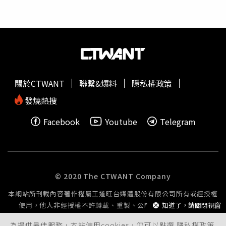
明的「吳中四大家」，即仇英、唐寅、文徵明、祝允明等四
人最為著名。儘管多懷才不遇，卻多才多藝又嗜茶，身處黑
暗的政治氛圍中無法施展抱負，唯有煮茶品茗抒展情懷。因
此特別強調茶席環境，以及幽雅氛圍的營造，將品茶、賞
器、吟詩賞畫與聞香等，同時融入生活藝術，使品茶成為一
種契合天地、回歸自然的活動，並提升至文化藝術的境界，
開啟明代「文士茶」的風起雲湧。本文作者吳德亮以詩畫詮
關於CTWANT
聯繫&爆料
隱私權政策
釋烹蒸爐盞瀹茶。（圖／吳德亮攝影）四大才子自然都留下
了許多精彩的品茶代表作，不僅帶動晚明文人的茶風鼎盛，
發燒熱搜
還將茶畫、茶詩的創作引領至另一高潮，強調品茗時對茶
Facebook
Youtube
Telegram
水、器具、環境、心情、氛圍的規範等。其中讓我印象深刻
的是仇英繪圖、文徵明寫經的《趙孟頫寫經換茶圖》，現藏
於美國克利夫蘭藝術博物館，描繪元初書畫名家趙孟頫嗜
茶，用寫心經與老友中峰明本禪師換茶的故事，畫卷用筆細
潤、暈染淡秀，令人神往。台北市茶藝促進會理事長溫瑞蘭
© 2020 The CTWANT Company
漁會前致詞。（圖／吳德亮攝影）而畫中最吸引我的是童子
本網站所刊載內容著作權屬王道旺台媒體股份有限公司所有或經授權
在主人瀹茶前先以爐盞煎茶的專注畫面，原來明代除了表現
使用，他人非經授權不許轉載、重製、公開播送或公開傳輸。
知道了，請關閉視窗
文人情趣出發的茶藝，審美氛圍的營造或精準表現茶人精神
外，以爐盞烹蒸煎茶比起今日兩岸風行的撮泡法或工夫茶，
為提供最佳服務，本站使用cookies，您可以點選
隱私權政策