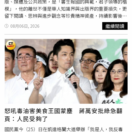
版、媒體及公共政策，是「書生報國的典範，君子領導的楷
模」，他的離世不僅是華人知識界與出版界的重要損失，更
留下閱讀、思辨與進步觀念等珍貴精神資產，持續影響後
世。高希均1936年出生於南京，1949年隨家人來台，1959
繼續閱讀
08月06日, 2026
年前往美國深造，1964年取得美國密西根州立大學經濟發
展博士學位，隨後進入美國威斯康辛大學河城校區任教，歷
任助理教授、正教授及經濟系主任，並持續投入經濟發展研
究與英文學術論文發表。1971年起連續擔任兩屆經濟系主
任，曾獲選美國最傑出教育家，1974年獲頒威斯康辛大學
傑出教授獎，1998年退休後獲聘為榮譽教授。返台後，高
希均將多年所學投入公共事務，自1969年起陸續擔任行政
院各部會顧問及台灣大學商學院客座教授，積極參與國家經
濟政策研究與規劃，長期關注台灣經濟發展、教育改革及公
共治理，希望透過知識與政策討論，為社會帶來更多正向改
變。相較於學術成就，高希均在出版與閱讀推廣上的影響更
為深遠。他先後與殷允芃、王力行共同創辦《天下雜誌》，
怒吼毒油害美食王國蒙塵 蔣萬安批綠急翻
之後成立《天下文化》出版社，再創辦《遠見雜誌》，
頁：人民受夠了
2002年進一步推出「未來親子」，持續推廣兒童閱讀與終
身學習，最終打造出「遠見．天下文化事業群」，數十年來
國民黨今（25）日在凱達格蘭大道舉辦「我是人，我反毒