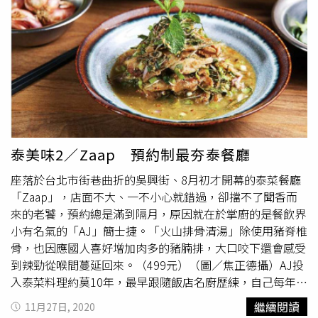
典開胃菜，吃法是以假蒟葉包裹各式食材入口。（480元，
圖／趙文彬攝）仔細端詳菜單，最特別的可說是有百年歷史
的開胃菜「馬荷」，菜名的泰文原意為「奔馳的馬」，源自
早期富貴人家時常需要接待遠方來客，這道菜便是廚房端出
來應急的菜，主要食材包括豬肉、蝦、花生米、椰絲、水果
及棕櫚糖，上頭的豬肉球讓人聯想到滷肉月餅的鹹甜內餡；
另外還有可依喜好包入不同風味食材的「一口泰」，選用手
掌大小的新鮮假蒟葉，讓客人自行挑選羅望子、烤椰絲、花
生米、烤蝦米、紅葱頭、薑、檸檬角、辣椒等包覆入口，
泰美味2／Zaap 預約制最夯泰餐廳
鹹、甜、辣、酸等味道交織在口中，很是特別。「
瀑布松阪
座落於台北市街巷曲折的吳興街、8月初才開幕的泰菜餐廳
豬
」以薄荷、檸檬、烤糯米粉、乾辣椒碎等為松阪豬提味，
「Zaap」，店面不大、一不小心就錯過，卻擋不了聞香而
既有咬勁又酸辣可口。（380元，圖／趙文彬攝）用餐區以
來的老饕，預約總是滿到隔月，原因就在於掌廚的是餐飲界
大量窗戶引進自然採光，再搭配綠意植栽，讓人宛如置身明
小有名氣的「AJ」簡士捷。「火山排骨清湯」除使用豬脊椎
亮寬敞的花園。（圖／趙文彬攝）其他人氣料理還包括像是
骨，也因應國人喜好增加肉多的豬腩排，大口咬下還會感受
青木瓜沙拉另一種版本的「泰國芭樂沙拉」，以檸檬、魚
到辣勁從喉間蔓延回來。（499元）（圖／焦正德攝）AJ投
露、朝天椒、辣椒、棕櫚糖等調製醬汁，淋在同樣具有脆度
入泰菜料理約莫10年，最早跟隨飯店名廚歷練，自己每年也
與果香的芭樂絲上，因為芭樂還先經辣椒、檸檬、番茄醃製
到泰國當地廚藝教室上課、走訪傳統市場找尋特殊食材與調
冷藏，滋味特別爽口；另外像肉汁與醬汁都豐富的「
瀑布松
繼續閱讀
11月27日, 2020
料。在Zaap的菜色中，有許多都重現了主廚的味蕾記憶，
阪豬
」亦很下飯，而台灣人熟悉的「清蒸檸檬魚」同樣點菜