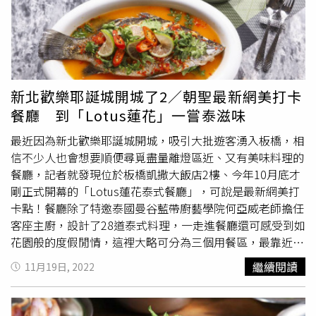
新北歡樂耶誕城開城了2／朝聖最新網美打卡
餐廳 到「Lotus蓮花」一嘗泰滋味
最近因為新北歡樂耶誕城開城，吸引大批遊客湧入板橋，相
信不少人也會想要順便尋覓盡量離燈區近、又有美味料理的
餐廳，記者就發現位於板橋凱撒大飯店2樓、今年10月底才
剛正式開幕的「Lotus蓮花泰式餐廳」，可說是最新網美打
卡點！餐廳除了特邀泰國曼谷藍帶廚藝學院何亞威老師擔任
客座主廚，設計了28道泰式料理，一走進餐廳還可感受到如
花園般的度假閒情，這裡大略可分為三個用餐區，最靠近入
門處的這區結合大幅蓮花壁畫及鸚鵡木雕，帶出熱帶風情，
繼續閱讀
11月19日, 2022
後面兩區則結合更多綠意植栽與手工藤編元素，加上輕工業
風燈具妝點，呈現清新夢幻的風格。「一口泰」據傳是泰北
公主介紹給泰國國王拉瑪五世的菜色，後也成為泰國皇室經