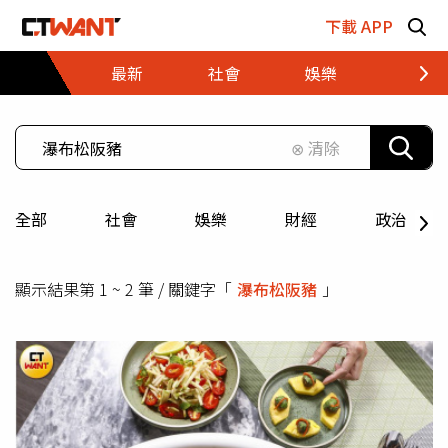
跳至主要內容區塊
下載 APP
最新
社會
娛樂
財經
⊗ 清除
全部
社會
娛樂
財經
政治
顯示結果第 1 ~ 2 筆 / 關鍵字「
瀑布松阪豬
」