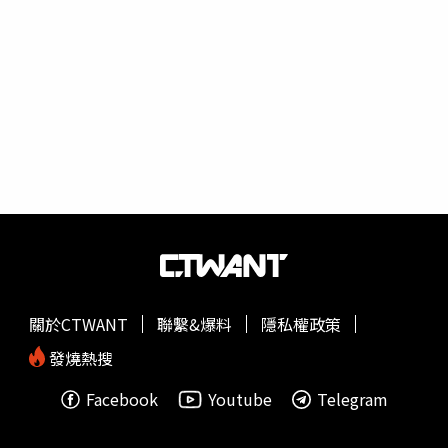
例如提前預訂才能享用的「火山排骨清湯」，便來自曼谷夜
率極高，當然少不了蒜末、辣椒、魚露、檸檬汁等辛香料佐
市中的人氣菜色，以大骨、香菜根、檸檬葉等熬湯3至4小
味，嘗來魚肉鮮嫩、調味適中，受到不少長輩歡迎。入口處
時，加上鳥眼椒與朝天椒等混合的醬汁，相當費工。「香蕉
座位區牆面特別放上一幅大型蓮花壁畫，既呼應餐廳名稱，
煎餅」則使用特地扛回台的鍋具，有別於泰國小販為求快起
也希望帶來優雅純淨的氛圍。（圖／趙文彬攝）Lotus蓮花
鍋的偏軟餅皮，這裡改以小火慢煎帶出酥脆口感。「芭蕉花
泰式餐廳電話：（02）8964-3955地址：新北市板橋區縣民
鮮蝦沙拉」將芭蕉花切絲，以添加魚露、椰糖的醬汁拌炒，
大道二段8號2樓（板橋凱撒大飯店內）營業時間：11：30
還可搭配假蒟葉包裹入口，更具野生風味。（250元）（圖
～14：00、17：30～20：30備註：用餐加收10%服務費，
／焦正德攝）此外，溫沙拉「
瀑布松阪豬
」對AJ而言更是頗
房客用餐可享8折優惠（仍需外加原價10%服務費，酒水不
具情懷，因為這是在他剛接觸泰菜領域時習得，最特別的是
適用）；另即日起至12月31日凡於臉書或IG打卡分享，可
加入與南薑、檸檬葉拌炒後打碎的炒糯米粉，增加香氣與口
享免費泰式鮮奶茶；於Google商家分享評論，4人同行加贈
感。就像「Zaap」在泰國東北話代表「夠味」一樣，只有
泰式頂級冰淇淋
味道夠好，才夠格放上菜單。ZAAP 地址：台北市信義區吳
興街345巷6號電話：（02）2720-1148店家經營型式介於
關於CTWANT
聯繫&爆料
隱私權政策
私廚與餐館之間，座位排列也會依據預定人數隨時調整。
（圖／焦正德攝）
發燒熱搜
Facebook
Youtube
Telegram