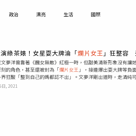
寵物
政治
漂亮
生活
國際
運勢
運動
梅酒
改演綠茶婊！女星耍大牌淪「
爛片女王
」狂整容 
星文夢洋曾靠著《醜女無敵》紅極一時，但甜美清新形象沒有讓
深刻的角色，甚至還被封為「
爛片女王
」，接連爆出耍大牌等負
外界狂酸「整到自己的媽都認不出」。文夢洋剛出道時，走清純
以《醜女無敵》中的「小艾」一角一炮而紅。不料之後她開始整
5日, 2021
，連打扮跟造型都變得相當性感。文夢洋開始接大尺度的拍攝，
。對於這樣的轉變，觀眾並不買單，除了封她是「
爛片女王
」，
的媽都認不出。」此外，過去有網友曝光一段影片，片中文夢洋
讓不少網友覺得她在耍大牌，人氣一落千丈。之後她轉戰直播界
女王
」變成「抖音女神」，擁有不少年輕粉絲。據悉，她有意回