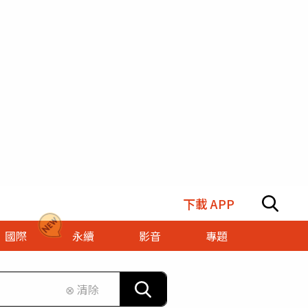
下載 APP
國際
永續
影音
專題
⊗ 清除