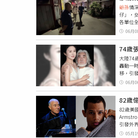
職缺了
爺孫
情
車後發
仔」，
護照都
各單位
覺。雖
的擁抱
困在此。
06月0
搭機飛
為此四
女落入
良及警
74
財沒了
時只想
大陸74
等相關
發。又
轟動一
即將返
安返台
移，引
落淚直
惡行後
06月0
的協議
稱前妻
82歲
「自與
82歲美
法容忍
Arms
止於智
引發外界
告，氣
美元的
道，只
05月1