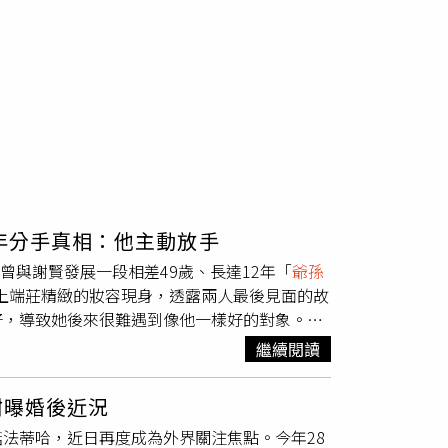
當年分手真相：他主動放手
曾與謝賢發展一段相差49歲、長達12年「
爺孫
加上端莊精緻的妝容現身，透露兩人最後見面的故
好，導致她後來很難遇到像他一樣好的對象。在
身黑的她神情難掩悲傷與落寞，她回憶兩人最後一
繼續閱讀
別竟成了此生的永別；Coco也感性表示，「分
沒能相見」。過去傳聞謝賢與Coco是在夜店認
甜曝婚後近況
謝賢這個人，Coco大讚他私下溫暖細心且極具
法蒂哈，近日再度成為外界關注焦點。今年28
，體貼入微的照顧讓她至今銘感於心。談及這段