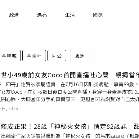
寵物
政治
漂亮
生活
國際
運勢
運動
梅酒
李坤城
李卓軒
阿公
更多
世小49歲前女友Coco首開直播吐心聲 親揭
「四哥」謝賢被家屬證實，在7月16日因肺炎病逝，享壽89歲。
前女友Coco，在沉寂數日後首度公開直播，身穿一身素黑皮衣
敞開心扉，大聊當年分手的真實原因，更坦言因為謝賢對自己太
世消息曝光後，現年41歲的Coco近日終於首度開直播，穿著一
5日, 2026
在2018年底，當時因好友造訪香港而共同聚餐，不料飯後的道
候，我心裡其實特別難過，分開之後一晃就是這麼多年，我們再也
戀修成正果！28歲「神秘火女孩」情定82歲尪 
她特地闢謠表示，他們是透過朋友牽線於上海的咖啡廳認識。關於
連串離奇住家火災被媒體封為「神秘火女孩」的馬來西亞女子旺諾
範，不僅教導她投資理財，甚至在遇到經濟困難時賣掉名車相助