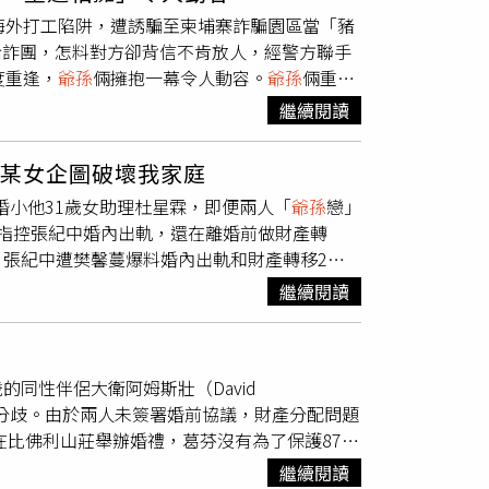
出過國，也不知道金邊在柬埔寨，直到上了白牌
海外打工陷阱，遭誘騙至柬埔寨詐騙園區當「豬
達香港後，隔日就被帶往柬埔寨園區工作，手機、
給詐團，怎料對方卻背信不肯放人，經警方聯手
達12至15小時，下班後就是回宿舍洗澡睡
度重逢，
爺孫
倆擁抱一幕令人動容。
爺孫
倆重逢
由，讓她一度相當擔憂是否無法逃脫，一輩子受
姓女同學被海外求職廣告吸引，今年3月一同
要求支付每人6萬8000元台幣贖身。李女阿公
繼續閱讀
付6萬8000元的贖金才能離開。阿公聽見孫
中間人「黑吃黑」，心急的阿公只好向里長陳建
用，怎料詐團卻不肯放人繼續獅子大開口，錢
坦言，雖然政府、媒體不斷宣導反詐騙，但當
：某女企圖破壞我家庭
局獲報後，立刻通報外交部、刑事局國際刑警科
有台幣3.2萬，才會在與閨蜜林女討論後決定出
婚小他31歲女助理杜星霖，即便兩人「
爺孫
戀」
後，昨（7日）中午終於脫困平安抵台。得知孫女
會大眾致謝，感謝有眾人的幫助，他們才得以平
指控張紀中婚內出軌，還在離婚前做財產轉
生也難掩激動，立刻上前緊抱阿公，忍不住哽咽
張紀中遭樊馨蔓爆料婚內出軌和財產轉移2項
針對財產轉移方面，他直言「兩個成年人決定
繼續閱讀
害，無休無止。在長時間隱忍承受後，張紀中
中表示，他的前半生雖然有過婚姻卻無幸福，
前妻企圖以任何方式破壞他現有家庭，這是他無
0歲的同性伴侶大衛阿姆斯壯（David
張紀中很抱歉自己的私事浪費公眾資源，盼謠言
和的分歧。由於兩人未簽署婚前協議，財產分配問題
中前妻樊馨蔓突然公開發文，自稱被張紀中反
在比佛利山莊舉辦婚禮，葛芬沒有為了保護87億
在先，她當時沒採用網友提供的外遇證據討公
割可能相對簡單。據悉，自從15年前退休以
加碼抖出張紀中在離婚前將財產轉移，金額超過
繼續閱讀