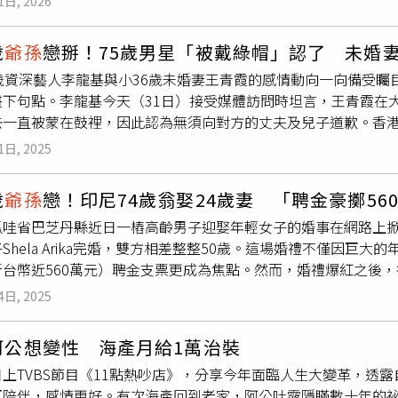
夜拍攝到一半，莫子儀竟貼心帶著補品來探班，溫柔的特質讓她
1日, 2026
往，並在2017年迎來兒子拉爾斯，當時梅爾吉勃遜還以《鋼鐵
，而是隨著時間推移，謝賢逐漸意識到彼此年齡與身體狀況差距
《香巴拉物語》在台北電影節開賣後即迅速售罄，可見台灣影迷
什麼比抱著剛出生的兒子，邊聽到獲得奧斯卡提名更令人興奮的？
事業，不要長時間待在香港，「他是很想成就我要做的事業」，讓
次之外，本片也已確定將於今年7月24日在台灣正式院線上映，
歲
爺孫
戀掰！75歲男星「被戴綠帽」認了 未婚
他與前妻羅賓·摩爾（Robyn Moore）育有女兒漢娜（Hannah
Coco在長時間未回香港後前往探望謝賢，兩人最後一次見面時
忌情感戲碼。
5歲資深藝人李龍基與小36歲未婚妻王青霞的感情動向一向備受矚
ard）、威廉（William）、路易斯（Louis）、米洛（Milo
一定要帶來給他看看，並強調不希望她受到傷害。這段對話也被視
畫下句點。李龍基今天（31日）接受媒體訪問時坦言，王青霞在
戈里耶娃（Oksana Grigorieva）育有一名16歲女兒露西亞（L
感情走到終點，之後雙方僅透過電話聯繫，未再見面。她表示，
去一直被蒙在鼓裡，因此認為無須向對方的丈夫及兒子道歉。香港
吉勃遜最小的兩個孩子露西亞與拉爾斯曾一同陪伴他出席電影《怪誕夏
，但仍曾為此獨自落淚。此外，Coco也表示，雖然戀情備受關
娶王青霞，今年7月更親自捧著玫瑰花迎接她出獄，展現深情一面
毯。在2025年1月，梅爾吉勃遜與羅莎琳羅斯位於馬里布（Ma
談論舊情，網友評價呈現兩極，有人質疑過度消費前任，也有人
1日, 2025
uber「導遊哥哥」爆料，指她早於2007年在廣東省佛山市與1名
在家，所幸家人與寵物皆安全撤離，事後他受採訪時表示，「家
49歲年齡差的戀情，在多年後仍持續引發關注。
界譁然。李龍基透露，王青霞返回大陸娘家後，雙方聯絡逐漸減
梅爾吉勃遜正籌拍《受難記：最後的激情》（The Resurrection 
歲
爺孫
戀！印尼74歲翁娶24歲妻 「聘金豪擲56
原來成了第三者。他表示，2人曾理性溝通，決定和平分手，未來
》（The Passion of the Christ）的續集。該片預計分
哇省巴芝丹縣近日一樁高齡男子迎娶年輕女子的婚事在網路上掀起熱
度冬至的畫面，李龍基坦言內心難受，但並未責怪對方，認為她
於全美上映。
Shela Arika完婚，雙方相差整整50歲。這場婚禮不僅因巨
多次強調，自己是在不知情的情況下投入感情，僅會送上祝福。
新台幣近560萬元）聘金支票更成為焦點。然而，婚禮爆紅之後
再談「
爺孫
戀」。
金支票真偽、甚至過往曾涉詐騙前科等爭議，讓整起事件越演越烈。
4日, 2025
先，根據印尼當地媒體報導，這場婚禮發生在東爪哇省巴芝丹縣一
ranganyar）賈蒂普羅（Jatipuro）地區，已高齡74歲；新娘S
阿公想變性 海產月給1萬治裝
一曝光即引起社群網路大量討論。而兩人婚禮畫面在網路上廣為
日上TVBS節目《11點熱吵店》，分享今年面臨人生大變革，透
方以「一套祈禱用具」與一張面額30億印尼盾（約新台幣556萬
互陪伴，感情更好。有次海產回到老家，阿公吐露隱瞞數十年的
過根據參與婚禮的紀錄攝影團隊透露，在婚禮前夕所聽聞的聘金金額