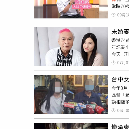
當時7
式儀式才
生病要
婚」後帶
09月1
你的阿
Shel
自己早
力。許
未婚妻
之後改
注目的是
香港74
他來賓
也讓外界
年認愛小
通告費
婚姻法
今天（7
際婚姻
被控6
在不當
07月0
捕，最
款港幣
台中
地。今
今年3
待著未
區當「
人動容。
動相擁
子結婚，
後才會
任妻子
06月0
想像不一
派至香
慘淪