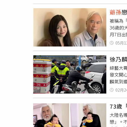
來，葛
上億元
方，有
典作品
爺孫
芬表示
一個孩
被稱為
辦人，在
36歲的
密西根州
月7日
身教練
議。74
05月1
導，李
Plus
徐乃
王青霞
綜藝大
剛好安
發文開
月不到
麟氣到
她，「
徐乃麟
基還在
02月2
言「像
口表示
孫的徐
的，原
73歲
的學校
但是我
大陸名導
你講我
戀」。
了玩具