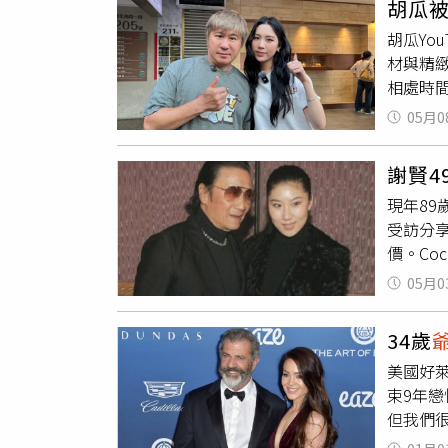
胡瓜被
仰與情
交往只
胡瓜Yo
生的
爺
了。」
材與精
一角，
刻，「
相處時
向的孫
去」這
起完成
曾入選
灑。我
05月0
鍊拉不
田梨奈
玩笑說
起）導
謝賢4
輕人獨
映的心
現年89
式讓胡
聽到台
受訪分
通，很
意找西
價。Co
面，問
年的時
海一間
不能被
「有些
05月0
動邀約
Emm
選擇了
中，謝
瓜感觸
頂禮大
34歲
開積極
「希望
就犯了
美國好萊
帶有幽
讓他深
束9年戀
信一面。
為想好
但我們很
間多次
京、印
斯約在1
一度盛傳