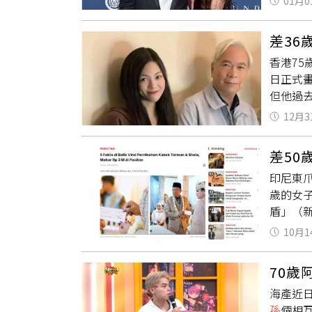
有次深
01月0
開始交
執分開
的是，
「還有
出發展
影展場
差36
年子女。
年底，
跨國禁
香港7
（Edw
對象，
日正式
莎娜·格里
白這段
但他過
時，梅爾
彼此」
年底迎
映會的紅
次公開
12月3
YouT
工作不
段跨越
引發外
的。」目前
差50
才明白
品《受難記
印尼東爪
家人共
難日）
歲的女子
疚，他
盾」（
不排斥
跑」、聘
10月1
原因。首
尼亞（Ka
70歲
孫
戀」
海產近
布，男
孫
倆相
示。不