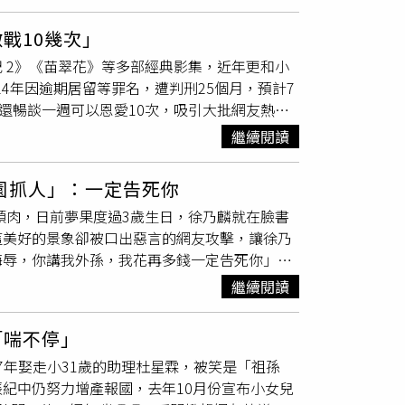
婚分配範圍之內。根據加州法律，接受贍養的一
》、《神鵰俠侶》和《倚天屠龍記》都是他的經
的贍養費。阿姆斯壯獲得的金額未曝光，但葛
，他與樊馨蔓有過一段婚姻，又和神祕女子生下
戰10幾次」
人、電影公司高管及慈善家，同為夢工廠共同創
 2》《苗翠花》等多部經典影集，近年更和小
億美元（約新台幣2628億元）。阿姆斯壯來自
24年因逾期居留等罪名，遭判刑25個月，預計7
20年結識了葛芬，當時他被任命為葛芬的私人健
還暢談一週可以恩愛10次，吸引大批網友熱
關注。（圖／攝自IG）根據港媒《香港01》報
繼續閱讀
人相聚，相當開心。這位資深男星稍早到TVB
給他的 410 封情書。李龍基表示，這些信件是
園抓人」：一定告死你
頻繁，每週都會給女友寫信，向她講述行程，也
頭肉，日前夢果度過3歲生日，徐乃麟就在臉書
並不適應獄中生活，但後來坦然面對， 「兩個
這美好的景象卻被口出惡言的網友攻擊，讓徐乃
坦言，自從未婚妻被羈留後，自己都會持續探望
侮辱，你講我外孫，我花再多錢一定告死你」。
次，都沒有間斷」。當被追問幸福秘笈時，李龍
人。（圖／翻攝徐乃麟臉書）該名網友在臉書留
週恩愛的次數，他則笑回「十幾次啦」，隨後改
繼續閱讀
徐乃麟之前被開違停的事蹟亂罵一通，愛孫、寵
麼久都「還沒見家長」，原來，女方父母是反對
沒有告死你我絕對不罷休！」甚至查到對方所念
們改變不了她的女兒，她的女兒喜歡這個男人，
「喘不停」
要考驗我的態度及能力，我一向說到做到，尤其
17年娶走小31歲的助理杜星霖，被笑是「祖孫
不會放過你」。徐乃麟23日受訪才透露自己買
紀中仍努力增產報國，去年10月份宣布小女兒
給太多物質上的東西，「小孩子不要讓他好像