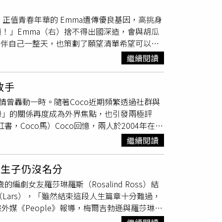
本精進修行，途中遇上一對在現實夾縫中掙扎求
親謝賢死訊，「我的父親謝賢已經離開我們
a，正值青春年華的 Emma遺傳優良基因，高挑身
之間悄悄滋長。莫子儀在片中剃去頭髮飾演僧侶
觀眾，即便在小時候曾見過父親苦惱低落的時
！」Emma（右）捨不得出國深造，會與胡瓜
兩難；武田梨奈則飾演這位在人生低谷中摸索方
著，謝霆鋒感性地說，父親把「表演必須繼續下
陪伴自己一整天，也策劃了願望清單希望可以一
一。本片是導演関根俊夫的首部劇情長片，去年
不用哭，也不必太傷心，他會覺得那樣不夠瀟
的時尚觀念天差地遠，過程中一下是褲子太小拉
放映，映後導演偕同製片藤原環，與莫子儀、武
，便足夠了。」
繼續閱讀
不過胡瓜也當場豪氣買下孫女稱讚的球鞋，更開
釋，映後互動氣氛熱烈。《香巴拉物語》（左
站Emma要帶胡瓜到實體交友店，體驗現在年
電影節記者會。（圖／黃耀徵攝）談及在台灣首
放手
看出是捨不得孫女談戀愛。沒想到新奇的交友方
評，這次終於來到台灣公開上映，他迫不及待想
戀情曾轟動一時。隨著Coco近期頻繁透過社群與
ma感到無奈，讓胡瓜表示；「
爺孫
倆很難溝
是一個大挑戰，因為題材涉及宗教文化，原先屬
戀」的關係再度成為外界焦點，也引發兩極評
對孫女即將步入大學生活，胡瓜展現出感性的一
，但莫子儀在沒有人督促的情況下，前後花了半
，Coco馬）Coco回憶，兩人於2004年在上
又捨不得和家人一起相處的時光，認為有些遺憾
宗教領域，甚至親自去寺廟觀摩。関根俊夫說：
象深刻，直言一見面就被氣場吸引。隔日男方主
一出讓胡瓜心頭充滿暖意。胡瓜感嘆從當年
氣息完全就是真正的僧侶！回頭想想真的很慶幸
繼續閱讀
準備赴約。用餐後兩人前往機場，在寒冷天氣
頻道擔任來賓，有機會可以訪問到自己孫女，胡
教脈絡、學習念經，更每天早晚各做100次的
，認定彼此是一見鍾情。隨著關係升溫，謝賢展
叮嚀爺爺要定期健康檢查，胡瓜也感性囑咐孫女：
於僧侶嚴格戒律的問題，「這角色碰了女生是否
他生子仍沒名分
字條表示珠寶為向女兒謝婷婷借用、需歸還，語氣
其實不算是犯戒，真正的戒律是存在心裡的。」
的編劇女友羅莎琳羅斯（Rosalind Ross）結
曾在與對方打球時半開玩笑比較誰較帥，展現自
即便犯了錯，依然沒有失去做人的資格，依然能
Lars），「雖然結束這段人生篇章十分難過，
小紅書，Coco馬）兩人戀情維持約12年，期
。講起如何培養默契？莫子儀認為，大家從東
媒《People》報導，梅爾吉勃遜與羅莎琳羅
日常照顧外，也曾資助Coco赴英國進修。外界
生濃厚的「革命情感」。武田梨奈更感動分享，
斯。據悉，兩人於2014年透過共同好友認識並
對分手原因，Coco首度鬆口表示，兩人並非因爭