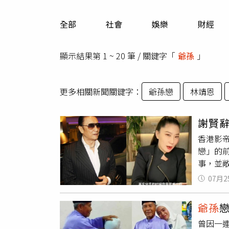
人物
汽車
全部
社會
娛樂
財經
專欄
房產新勢力
顯示結果第 1 ~ 20 筆 / 關鍵字「
爺孫
」
更多相關新聞關鍵字：
爺孫戀
林靖恩
謝賢辭
香港影帝
戀」的
事，並
謝賢辭
07月2
次見面是
手的時
爺孫
識，但
曾因一
紳士風