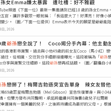
孫女Emma嫌太暴露 遭吐槽：好不雅觀
感拉扯的故事。劇情描述一位年輕喇嘛從印度大吉嶺啟程前往日
是為了吃飯、跳舞，排解內心寂寞而已。謝霆鋒透過社群證實父
uTube頻道《下面一位》最新一集邀請到已經18 歲的孫女Emm
孫
，隨著相處日漸加深，禁忌情愫也在喇嘛與剛出獄不久的女子
並提到，他的父親一生都奉獻給影視與娛樂，把歡樂和笑容帶給
緻五官，讓許多觀眾一眼就稱：「長這麼大了！好漂亮！好像小禎
全片以日語、英語交錯演出，細膩詮釋角色在信仰與欲望之間的
但無論怎麼樣，他始終堅持以最完美的狀態出現在螢幕前。」接
間變少。（圖／下面一位提供）Emma表示今天的願望是爺爺能
女，兩人之間層層堆疊的情感張力，也是本片最受矚目的看點之
句話常掛在嘴邊，向大家表示，「如果想起四哥、想起我父親，
。第一站她帶胡瓜前往潮流服飾店進行穿搭大改造，沒想到彼此
大阪亞洲電影節，此次受邀在台北電影節「廣角台灣」單元進行
們只要把他那個永遠充滿魅力、充滿笑容的完美身影長留在心中
8日, 2026
起來，一下是衣著太暴露，慘遭Emma吐槽：「好不雅觀喔！」
一同出席座談，與現場上百位影迷近距離交流拍攝過程與角色詮
：「小孩子才做選擇！我直接買！明天就穿這雙去錄外景！」第二
演関根俊夫、演員武田梨奈、莫子儀、製片藤原環一同出席台北
9歲
爺孫
戀全說了！ Coco揭分手內幕：他主動
有的交友方式，在Emma擲茭求紅線時，胡瓜在旁邊百般阻擋，
情，導演関根俊夫開心表示，這部作品在各國上映都獲得許多好
歲的香港影帝謝賢，過去與小他49歲的前女友Coco（馬小紅）
瓜自己玩的不亦樂乎，玩起快問快答，胡瓜調皮的個性讓孫女Em
灣觀眾的回饋。関根俊夫也大方透露，當初選擇莫子儀當男主角
享過往，從相識、交往到分手細節接連曝光，這段被稱為「
爺孫
不耐煩！」最後兩人在空中花園欣賞台北市夜景，一邊談心，面
藏演員卻碰壁，後來有人推薦莫子儀，雖然面臨龐大的語言考驗
co分享與謝賢交往細節，這段
爺孫
戀再成話題。（圖／翻攝自小紅書
到Emma是否想出國念書，Emma坦言很掙扎，想增加眼界可是
間自動自發做研究，主動積極地學習藏文、日語、英語、文化及
飯店大廳初次相遇，當時謝賢西裝筆挺、手持雪茄的形象讓她印
彌補，也對胡瓜溫馨告白：「如果出國我就看不到你了！」此話
日本的藏傳佛教人士看完電影，都非常驚訝，認為莫子儀散發的
3日, 2026
用餐，她笑稱自己當時刻意「欲擒故縱」，表面推辭，實際上已
a出生時，是他與李進良親手為她蓋下腳印，到現在成年後到自己
他。」片中飾演藏傳佛教的僧侶，莫子儀在開拍前不僅深入理解宗
賢主動敞開外套讓她把手伸進取暖，讓她感受到對方心跳與溫度
良多，
爺孫
倆也第一次有機會能共度專屬兩人的時光。Emma 
禮拜。莫子儀還透露，當時曾有幸拜見仁波切，他特別請教了關
爺孫
戀掰了！梅爾吉勃遜突宣告單身 辣女友替
追求。Coco透露，對方曾準備名牌禮服邀她出席活動，並附上
妳隨心所欲，要快樂！」兩人溫馨擁抱，感情又更為濃厚。
戒律？仁波切告訴我，如果心中沒有雜念只是單純想幫助對方，
塢69歲巨星梅爾吉勃遜（Mel Gibson）宣告恢復單身，與小34歲
默感。此外，她也提到當年心中的偶像其實是方中信，謝賢甚至
刻體悟到戒律不是死的，犯戒更像是一種隱喻，電影想傳達的是
情，但雙方發布共同聲明，承諾將繼續共同撫養8歲兒子拉爾斯（
Coco重提與謝賢相識與分手過程，外界評價兩極。（圖／翻攝自
好活下去的對象奉獻生命，這是一部帶給人希望與愛的溫暖作品
幸運擁有一個美麗的兒子，之後將持續成為最好的父母。」根據外
公開同框，儘管因年齡差距備受關注，但關係仍持續發展。謝賢除
度大吉嶺到富士山腳，遙遠又艱辛的拍攝旅程，讓所有人自然產
年前已低調分開，兩人仍維持友好關係，共同撫養8歲的兒子拉爾
分手時涉及約2000萬港幣補償，但Coco對此未正面證實。針