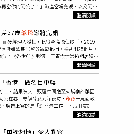
法再當你的阿公了！」海產當場落淚，以為阿公
不久，社群平台上開始流傳Tarman疑似「騙
！」阿公摸著海產的頭，悠悠地說：「我不能當
出面澄清，表示傳聞並不屬實，Tarman與
繼續閱讀
著海產傾吐塵封多年的變性心願。海產阿公訴說
是婚禮上所展示的30億印尼盾支票是否具真實效
對自己。海產雖震驚，但十分支持阿公的想法，
資料證實該金額是否已實際轉帳或兌現。更引人
差37歲
爺孫
戀將完婚
治裝，完成自己的心願。由於故事太離奇，其
拘留，雖然無法確認其刑責紀錄細節，但這一背景
》而獲經理人發掘，此後全職擔任歌手，2019
「蘭花阿嬤」願意現身，自掏腰包送出5萬元
表示，該婚禮已通過合法登記，符合印尼宗教與民事
因涉嫌逾期居留等罪遭拘捕，被判刑25個月，
花阿嬤」的意願。
事件疑點仍多，目前包括聘金支票是否兌現、實
而泣。《香港01》報導，王青霞涉嫌逾期居留，
人明確說明。不過外界關心這段婚姻背後是否存
文書，以及2條違反逗留條件等，因此遭到拘
繼續閱讀
的逗留條件，即屬犯罪，經定罪後，最高可判罰
刑滿出獄，隨後被遞解出境，經深圳灣口岸入境內
「香港」做名目中轉
愛你」，現身深圳口岸的出入境大廳，焦急地等
打工，結果被人口販運集團送至柬埔寨詐騙園
人瞬間相擁，不難看出他對女方用情至深，令
阿公在巷口守候孫女到深夜時，
爺孫
一見面激
出道成為全職歌手，並於1970年代與第一任妻
徵才廣告上寫的是「到香港工作」，跟朋友討論
0年代遷居深圳福田區，與比他年輕20多歲的第二
到「金邊分公司」工作，「一上白牌車就發現跟
方出獄就完婚，
爺孫
戀情引發外界關注。
繼續閱讀
reads上看見徵才廣告，宣稱工作性質是「外
。結果2人抵達香港後，對方卻臨時改稱「沒有
口「重逢相擁」令人動容