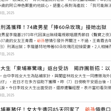
0多歲的阿公神色鄭重約他談心，語重心長對海產說：「我可能無
臨時「升級」為3億盾，讓部分親友感到驚訝。此外，婚禮曝光後
交代後事，邊流淚邊抱著阿公安慰：「不要亂說，你一定會長命
走女方家屬的機車逃跑的消息，引起外界譁然。不過，當地警方已
8日, 2025
公，我想當你的阿嬤！」隨後從櫃子拿出一本「蘭花日記」，對
a目前正在鄰近地區度蜜月。報導指出，此案更令人質疑的部分，
期受到傳統壓力，不得已相親娶了阿嬤，阿嬤過世後，才真正面
多村民懷疑該支票可能僅是道具或無法兌現，至今也尚未有公開
刑滿獲釋！74歲男星「捧60朵玫瑰」接她出獄 
以「蘭花阿嬤」稱呼，海產每個月還給1萬元孝親費，讓蘭花阿嬤
，有當地居民透露Tarman曾在卡蘭加尼亞地區因詐欺案遭到
歲男星李龍基1970年代因演出無綫電視歌唱選秀節目《聲寶之夜
大表懷疑，拱海產帶「蘭花阿嬤」上節目，趙正平甚至撂話，只要
對整起婚姻多所保留。另當地村長Haris Kuswanto受訪時
37歲的女友王青霞，
爺孫
戀情引發外界關注。不過，王青霞去年
，詹惟中也加碼2萬元，海產一本正經允諾，表示要回家請示「蘭
規，但他對事件爆紅與大量關注也感到意外。報導最後提到，此
日）刑滿出獄；李龍基特地帶著60朵玫瑰花迎接愛妻，2人相擁
動機，尤其是年齡差距與財務條件等核心問題，都尚未獲得當事
項罪名，包括使用虛假文書、向入境主任作出虛假陳述、管有虛假
目的，尚待進一步釐清。
7日, 2025
後被判刑25個月。根據香港《入境條例》，任何人違反對他有效
5萬元（約新台幣20萬元）及監禁2年。報導指出，王青霞今天
女大生「柬埔寨驚魂」返台受訪 揭詐團新招：以
天下午2時，李龍基手捧60朵粉紅色玫瑰花，代表「分分秒秒都
月，台中李姓女大生為貼補家計，與閨密林姓女大生一同應徵海外
婚妻，一看到王青霞走出通道，便激動地大喊「老婆！老婆！」2
豬仔」，近日才在多方協助下獲釋。昨（7）日傍晚平安返台後，
據了解，李龍基曾是機械工程師，25歲時參加選秀節目被發掘，
落淚。今日李姓女大生出面受訪，還原遭騙經歷，表示當初看到
育有2女1子，但因婚外情及不懂體諒另一半而離婚，後於199
去應徵。誰知出境後對方又改口稱「沒有職缺了」，才把他們騙
同居，最終仍以離婚收場，後認愛小37歲的王青霞，並承諾等對
8日, 2025
樣，驚覺被騙了！」據《三立新聞網》報導，李姓女大生是在Th
港工作」，於是邀約閨蜜林姓女大生一起在今年3月出國打工賺錢
柬埔寨豬仔！女大生遭囚85天回家了
爺孫
倆巷