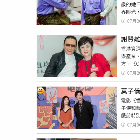
歲的她
跨越年
界眼光
日漸衰
家中排
面對這
07月2
度被當
情誼畫
達2年前
中扮演
謝賢離
伊斯蘭
事後才
香港資
反對，
樂產業
目前她
方。《
法蒂哈
兩人曾
靜與幸
07月2
玩，加
與丈夫
樣因為
莫子
見傾心
電影《香
藝圈投
子儀和
時，謝
戲前特
1978
的信任
狄波拉
07月0
刻。」
過一段
張力，
謝賢給女