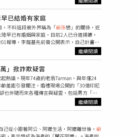
極具信賴感，成為彼此最重要的夥伴。值得一提
繼續閱讀
英雄》入圍奧斯卡最佳導演獎，當時感性表示，
。她回憶，某次一同爬山時，對方開始勸她多外
對莫子儀與武田梨奈這對組合的高度期待。而在
」不過，除了拉爾斯，梅爾吉勃遜已有8名成
她逐漸感受到對方希望她擁有新的生活。2018
讓錯過影展場次的觀眾仍有機會進戲院一睹這段
妻早已結婚有家庭
）及6名兒子克里斯汀（Christian）、愛德華
相擁道別。她轉述謝賢當時表示，未來若遇到合適
目，不料這段被外界稱為「
爺孫
戀」的關係，近
）與托馬斯（Thomas）；以及與女歌手兼鋼琴家奧克
為兩人正式告別的象徵。Coco坦言，當時已明
大陸早已有婚姻與家庭，目前2人已分道揚鑣，
ucia），二人於2010年分手。在2024年9月
這段關係從愛情轉化為親情，「十幾年沒有愧對
01報導，李龍基先前曾公開表示，自己計畫在
日》（Monster Summer）在洛杉磯首
注，但自己更看重兩人之間的情感連結。隨著她多
。然而，王青霞之後一直行蹤低調，直至
libu）的住處，因洛杉磯野火被焚毀，當時他因
認為只是分享人生經歷。無論外界如何解讀，這
繼續閱讀
陳姓男子結婚，並育有1名現年16歲的兒子，消息
人與所愛的人都安然無恙，這才是我真正關心
少，直到冬至前後才正式分開，自己也在過程中
of the Christ），作為他2004年聖經題材作
0萬」掀詐欺疑雲
仍會保持聯絡。談及親眼看到王青霞與丈夫及
為上下兩部上映，上部暫定於2027年3月26日（耶穌受
議。現年74歲的老翁Tarman，與年僅24
多年來也帶給自己不少快樂。至於是否感到愧
大的年齡差距引發關注，婚禮現場公開的「30億印尼
李龍基也表示，對未來感情仍抱持開放態度，並
，卻也伴隨而來各種傳言與疑雲，包括男方「落
而外媒《Netralnews》也統整出六大關鍵
繼續閱讀
個小村莊。新郎Tarman來自中爪哇省卡蘭加
hela Arika則為當地居民，年僅24歲，這段「
爺
流傳，畫面中清楚可見主持婚禮的宗教人員宣
露自己從小跟著阿公、阿嬤生活，阿嬤離世後，
爺
元）的支票作為聘金，並當場於婚禮舞台上展
祕密，表示想成為海產的「蘭花阿嬤」。海產說
原為10億盾（約新台幣185萬元），直至正