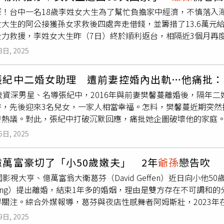
」，要帶她們改至「金邊分公司」工作。李女指出，自己從來沒
深！台中一名18歲李姓女大生為了幫忙負擔家中經濟，不慎落入
現與想像的不一樣，這才驚覺受騙。李女表示，2人在3月13抵
女大生的阿公接獲孫女求救後四處奔走借錢，並籌措了13.6萬元
被沒收。在園區裡，2人主要工作是做程式、廣告，每天上班時間長
全力救援，李姓女大生昨（7日）終於順利返台，相隔近3個月再
然並未遭受暴力對待，但是每天的生活都被嚴格監控，相當不自
畫面令人動容。（圖／翻攝畫面）回顧事件，李姓女大生與好友林
李女指出，到了5月，她們找到機會傳訊息向家人求救，表示詐團
8日, 2025
往香港，怎料卻遭詐團帶至柬埔寨詐騙園區囚禁，並遭勒索每人需支
處向鄰居、親友籌錢，好不容易籌出13.6萬元贖金，不料疑似遭
歹人手中後，焦急向親友、鄰居到處籌錢，終於湊齊2人的贖身費
方求助，所幸營救過程相當順利，終於在7日深夜平安返家。李女
歲張紀中二婚女助理 遭前妻控婚內出軌…他痛批
、孫女又回不來，心急如焚下這才報案求助警方。台中清水警分
幫忙分擔家計，又看到網路上的廣告「看起來非常正式」，待遇又
歲資深男星、名導張紀中，2016年與前妻樊馨蔓離婚後，隔年二
單位，隨即展開救援行動，2名女大生在受困詐騙園區長達85天
表示昨晚回到家後看到阿公、家人「哭了很久」，並向媒體及社
時，先後迎來3名兒女，一家人相當幸福。怎料，樊馨蔓近期突然
家，阿公早已站在巷口痴痴等待，
爺孫
倆再度團聚後，李姓女大
。
發熱議。對此，張紀中打破沉默回應，痛批她企圖破壞他的家庭。
呼，「阿公對不起讓你擔心了。」重逢畫面相當感人。
，今（6）日在微博回應樊馨蔓指控，他文中將樊馨蔓稱作某女，
6日, 2025
離婚，何來轉移必要」，更強調自離婚9年以來前妻用各種手段迫
所有皆屬造謠汙衊，無聊至極已「懶得解釋」。除此之外，張紀
億萬富豪切了「小50歲嫩夫」 2年
爺孫
戀告吹
我的夫人星霖攜手，才真正體會到家之溫暖，心懷感恩」，痛批
國影視大亨、億萬富翁大衛葛芬（David Geffen）近日向小他5
的，「我將傾盡一切守護我們的家！」並標記妻子杜星霖。最後
trong）提出離婚，結束1年多的婚姻，理由是雙方存在不可調
者，「內心坦蕩，無虧無欠，無愧無憾」。回顧這起紛爭，張紀
關注。綜合外媒報導，葛芬與夜店性感舞者阿姆斯壯，2023年
得開罵「沒看過這麼噁心的人」，並指控張紀中當年出軌杜星霖
財富，而簽署婚前協議。事實上，由於葛芬的財務結構，雙方的分
選擇盡快離婚，但沒想到自己從受害者變成被告；另外，樊馨蔓
9日, 2025