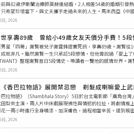
日前與82歲伊斯蘭治療師莫赫達結婚，2人相差54歲的婚姻引發
齡藩籬的感情為何走入歷史，Coco坦言起因於一次行山活動，
，只希望珍惜當下，與丈夫攜手走過未來的人生。馬來西亞《中國
老的身體機能與年輕的Coco存在無法跨越的差距，因不願耽誤
行第二。多年前，她與家人居住在默羅德甘榜古邦特拉時，住家
份體貼，Coco雖然極度不捨，最終仍選擇尊重對方的決定，兩人
0日, 2026
地媒體大幅報導，也讓她因此被冠上「神秘火女孩」的稱號，長
下句點。不過，Coco與謝賢這段刻骨銘心的經歷，也對她後來
相識，對方是1名鰥夫，前妻於今年2月病逝，儘管2人年齡相差
著「如父、如兄、如友」的多重角色，給予了極致的寵愛，導致
世享壽89歲 曾給小49歲女友天價分手費！5
治療，因此相信莫赫達是最適合攜手共度人生的伴侶。她坦言，當
發現這幾乎是無法複製的條件。
深男星「四哥」謝賢被兒子謝霆鋒證實死訊，享壽89歲。謝賢從
但經過深思熟慮後，仍堅持結婚。旺諾法蒂哈提到，自己曾與1名
，成就非凡。雖然謝賢一生只承認5段戀情，但他曾說過「愛上了
已搬入夫家生活，而莫赫達共有7名子女，年齡介於42歲至61歲
CTWANT》整理謝賢昔日5段情史，帶讀者一覽他的感情世界。
坦言，曾有人懷疑她精神狀況有問題，那段日子相當難熬，隨著
合作過《花花公子》、《歡喜冤家》和《山盟海誓》等，有傳出
福。對於外界關注雙方相差54歲的年齡差距，旺諾法蒂哈表示，
0日, 2026
上嘉玲當時也愛上一名泰國男子，才宣告戀情掰了。分手嘉玲後
一同外出，2人常被誤認為是祖孫，但自己並不在意外界眼光，只
他貪玩的性格，最後分手。而謝賢的第三位愛人就是甄珍，傳聞
儀《香巴拉物語》展開禁忌戀 剃髮成喇嘛愛上武
，隨即展開跨海追求，在1974年3月與甄珍交往，更在甄珍母親
巴拉物語》（Shambhala Story）5日於台北電影節「廣
下震撼彈，也令雙方粉絲都很震驚，不過這段婚姻僅維持3年。不過
武田梨奈主演，兩人片中床戲展現佛性與情慾的拉扯，將劇情推
賢更特地前來站台；甄珍身體不適兩度住院時，謝賢還曾捧玫瑰
別花一兩小時進行全身噴漆、加深膚色，過程相當辛苦。提到親
年2月他開始追求香港女星狄波拉，在1979年宣布再婚，婚後生下
，因為片中情感極其糾結掙扎，角色第一次感受到愛與慾望，那
宣布離婚。CoCo（中）曾上節目分享與謝賢的交往經過。（圖
6日, 2026
武田梨奈也說，這場親密戲是基於對彼此的全然信任去完成，導
「
爺孫
戀」，與小他49歲的上海圈外人CoCo交往，但兩人分分合
直說：「對角色或演員來說，都是人生大轉變的一場戲。」《香
方港幣2000萬元（約新台幣8000萬元）天價分手費，只為了