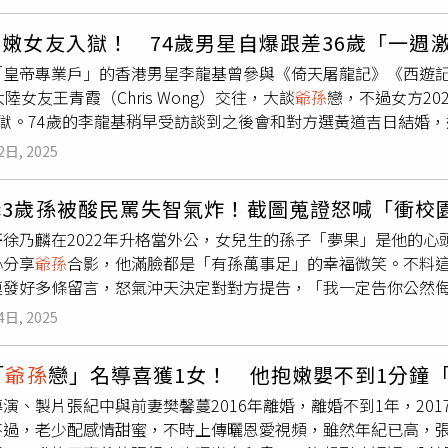
芬除了股票和股權收益外，沒有其他收入，因此這些收入不在離
。張紀中在大陸是一名地位崇高的資深男星和名導，《天龍八部
權獲得婚姻期限一半的配偶贍養費，這意味著阿姆斯壯將獲得1年
，他更是許多演員景仰的大前輩。不過張紀中感情生活也很精彩
戀嫩女友入獄！ 74歲男星自爆跟差36歲「一週激
他將支付扶養費和阿姆斯壯的律師費。葛芬是一名企業家、製片
子，直到娶了杜星霖才穩定下來。
「皇帝專業戶」的香港男星李龍基曾參與《倚天屠龍記》《西遊記
娛樂圈的地位舉足輕重，根據《富比士》估算，葛芬的身家約87
大陸女友王青霞（Chris Wong）交往，大談
爺孫
戀，不過女方20
，2014年搬到佛州後從事夜店舞者工作，2年後移居紐約，20
出獄。74歲的李龍基稍早受訪談到之後會和對方選黃道吉日結婚，
，3年後兩人步入禮堂。
歲資深男星李龍基和女友王青霞，兩人因年紀相差36歲，戀情備受
2日, 2025
龍基在11日出席母親節活動時，也透露事隔一年多後終於可以與愛
《奇情谷》節目擔任嘉賓，在節目錄製現場，他展示了女友在獄中寫
麟3歲孫被酸民罵失智氣炸！截圖蒐證怒喊「衝校
抒發情感的寄託，字裡行間飽含深情。他更透露，兩人書信來往
哥徐乃麟在2022年升格當外公，女兒生的孫子「夢果」是他的心
撫她因外界流言而產生的不安情緒。李龍基也指出，王青霞一開始
心分享
爺孫
合影，他滿臉都是「有孫萬事足」的幸福微笑。不料
就可以出來了，很多陰霾已經沒有了，準備迎接光輝未來」，他
連發好多條留言，怒氣沖天決定對對方提告，「我一定告你公然
我要一直給她信心，剛開始每天都有見她，但現在每個月只有兩
開嗆酸民。（圖／翻攝徐乃麟臉書）徐乃麟氣到要到天涯海角找
現場深蹲30下並自豪表示，「要保養才能跟上年輕人！」至於一
4日, 2025
你這樣的失智違停仔大概也只會生出失智違停仔，呵呵」，拿出
「正常啦」。針對結婚的部份，李龍基表示，他與未婚妻相識這
乃麟根本無法忍下這口氣，直接開戰該名網友，憤怒表示：「我
因是年齡差距很大，但是後來她的父母開始接李龍基，「因為他
「
爺孫
戀」名導喜獲1女！ 他抱嫩嬰不到1分鐘
，喊話會親自到學校找他，「明天我會找警察到學校提告，你不
也要見一見她父母。」
演、製片張紀中與前妻樊馨蔓2016年離婚，離婚不到1年，20
的外孫我的絕對不會放過你，你在天涯海角我都會找到你，我絕對
不過，老少配感情甜蜜，不時上傳曬恩愛視頻，雖然年紀已高，張
、包了紅包給「夢果」當3歲生日禮物，認為孩子還小，不用常常