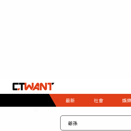
社會首頁
娛樂首頁
財經首頁
政
:::
最新
社會
娛
時事
即時
熱線
:::
直擊
大條
人物
調查
專題
３Ｃ