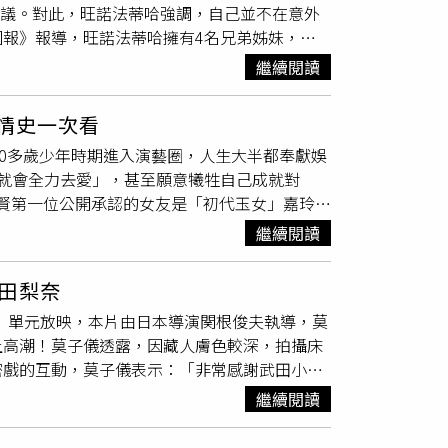
熱議。對此，旺諾法蒂哈強調，自己並不在意外
當時謝賢在登山過程中體力透支，深刻意識到自己
報》報導，旺諾法蒂哈擁有4名兄弟姊妹，在
女方的未來與青春，才主動選擇放手、減少聯繫。
接連發生多起無法解釋的神秘火災，相關事件一
最終以一個深情的擁抱，為這段長達12年的深厚
繼續閱讀
年受到外界關注。她近日受訪表示，自己與莫赫
的感情生活帶來深遠影響；她直言謝賢在自己生命
54歲，但男方是最了解她的人，長期協助她接受
她分手後在擇偶時常陷入尋找相同對象的困境，
段情史一次看
初決定步入婚姻時，88歲祖母及家人都曾強烈
10多歲少年時期進入演藝圈，人生大半都奉獻娛
40多歲男子結婚，但婚姻僅維持1年便告結束，
就會全力去愛」，甚至願意犧牲自己成就對
之間。談起過去因神秘火災事件遭受質疑，旺諾
謝賢第一位公開承認的女友是「初代玉女」嘉玲，
婚後生活逐漸步上軌道，也讓她感受到久違的平
嘉玲還是謝賢的初戀，但兩人最後因謝賢太貪
年齡並不是2人之間的障礙。她笑稱，儘管每次
繼續閱讀
的謝賢遇到蕭芳芳，但兩人戀情沒維持太久，同
希望珍惜當下，與丈夫攜手走過未來的人生。
當時甄珍的美貌讓謝賢只是在雜誌上看到，就一
田梨奈
不知情的狀況下，辦理結婚手續，當時為台港演
角台灣」單元放映，本片由日本導演関根俊夫執導，莫
謝賢與甄珍雖然離婚，但2019年甄珍出書
上高潮！莫子儀透露，因藏人膚色較深，拍攝床
花探病。當時離婚後的謝賢沒有維持單身太久，
密戲的互動，莫子儀表示：「非常感謝武田小姐
一對子女謝霆鋒和謝婷婷，不過在1995年謝賢與
種人性與佛性戒律之間的拉扯至今仍讓我印象深
／翻攝自微博）後來最令外界震驚的是，謝賢曾有
繼續閱讀
演希望他們演繹出過去從未有過的罪惡感與情緒
合，在2019年分手。這段戀情告吹後，更傳出
巴拉物語》改編自一場橫跨印度、日本兩地的信
感謝她的陪伴，而謝賢曾在節目中坦言，與CoCo