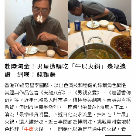
作流程十分嚴謹，需選用健康牛隻胃中尚未完全消化的草
汁，經多次過濾並在高溫下持續熬煮至少15分鐘，以降低有
害物質殘留風險，搭配的輔料也需經過安全驗證。相比之
下，張女的自製過程存在多重安全隱患，包括
牛癟
來源不
明、擅自添加未知野菜，且在湯底顏色發生明顯異常時未及
時停止食用，嚴重違背了食品安全基本原則。醫生表示，患
者出現的「雙手發藍」症狀在醫學上稱為「紫紺」，通常與
血液攜氧能力下降有關。結合病情分析，問題很可能出在那
把來歷不明的野菜，其可能含有高濃度亞硝酸鹽，或本身具
赴陸淘金！男星遭騙吃「牛屎火鍋」邊嘔邊
有毒性，亦不排除與
牛癟
成分發生化學反應產生新毒素的可
讚 網嘆：錢難賺
能。亞硝酸鹽可將血液中負責運輸氧氣的血紅蛋白氧化，導
致組織缺氧，嚴重時甚至危及生命。業內人士指出，這起事
香港70歲男星李國麟，以出色演技和穩健的綠葉角色聞名，
件反映出近年來「網紅特色美食自製熱」背後的安全風險。
其經典作品包含《天龍八部》、《男親女愛》、《楚留香傳
隨著各類小眾美食製作教程在網路平台流傳，不少消費者盲
奇》等。近年他轉戰大陸市場，積極參與劇集、商演與直播
目模仿，卻忽視了專業製作條件與家庭操作之間的巨大差
帶貨，但因市場競爭激烈，一度傳出帶貨8小時無人下單，
距。專家提醒，涉及特殊食材和複雜工藝的食品，切勿輕易
淪為「最慘帶貨明星」。近日他為求流量，拍片吃「牛屎」
在家嘗試，應以健康與安全為首要考量。
火鍋，還大讚好吃。近日李國麟為博關注，挑戰貴州當地特
色料理「
牛癟
火鍋」，一開始他以為是普通牛肉火鍋，看到
湯底呈綠色且氣味奇怪時，他立刻掩住口鼻詢問「湯是不是