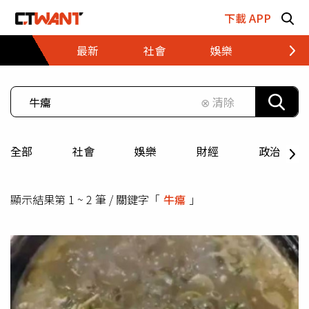
跳至主要內容區塊
下載 APP
最新
社會
娛樂
財經
⊗ 清除
全部
社會
娛樂
財經
政治
顯示結果第 1 ~ 2 筆 / 關鍵字「
牛癟
」