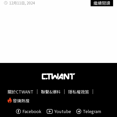
繼續閱讀
12月11日, 2024
壞掉了」，隨後用紙巾塞住鼻孔，硬著頭皮開始品嘗。當得
知鍋中的食物是什麼後，李國麟的表情瞬間變得尷尬，開始
作嘔，但嘔吐完仍繼續吃，還不時誇讚「好吃」。有網友解
釋「
牛癟
火鍋」是貴州一種傳統美食，其實是用牛胃裡面還
沒消化完的草料，取出後熬成湯底，加入火鍋配料後食用，
俗稱「牛屎」火鍋。「牛屎火鍋」影片一出，引發熱議，網
友紛紛留言感嘆「為了流量真是什麼都願意試」、「爸爸真
是偉大，為了供養在英國讀書的女兒要犧牲那麼大」、「錢
難賺」、「我都不敢吃」。
關於CTWANT
聯繫&爆料
隱私權政策
發燒熱搜
Facebook
Youtube
Telegram