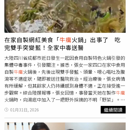
在家自製網紅美食「
牛癟
火鍋」出事了 吃
完雙手突變藍！全家中毒送醫
大陸四川省成都市近日發生一起因食用自製特色火鍋引發的
集體中毒事件，引發關注。據悉，張女一家四口在家中食用
自製
牛癟
火鍋後，先後出現雙手發藍、頭暈、噁心嘔吐及腹
瀉等不適症狀，隨即被送往醫院救治。經治療後，張女病情
有所緩解，但其餘家人仍持續感到身體不適，正在接受進一
步觀察。綜合陸媒報導，張女回憶，事發當天她在製作
牛癟
火鍋時，向湯底中加入了一把野外採摘的不明「野菜」。該
食材下鍋後，原本正常的火鍋湯底迅速變黑，但一家人並未
繼續閱讀
01月31日, 2026
引起足夠重視，仍繼續食用，最終導致中毒事件發生。據了
解，
牛癟
火鍋是貴州地區的傳統特色美食，因風味獨特，被
部分食客稱為「東方奶酪火鍋」。然而，正宗的
牛癟
火鍋製