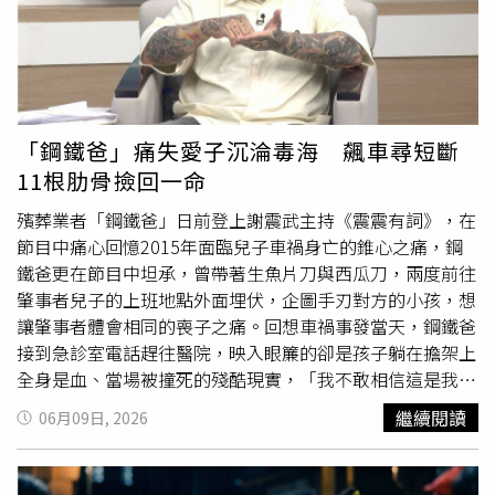
「鋼鐵爸」痛失愛子沉淪毒海 飆車尋短斷
11根肋骨撿回一命
殯葬業者「鋼鐵爸」日前登上謝震武主持《震震有詞》，在
節目中痛心回憶2015年面臨兒子車禍身亡的錐心之痛，鋼
鐵爸更在節目中坦承，曾帶著生魚片刀與西瓜刀，兩度前往
肇事者兒子的上班地點外面埋伏，企圖手刃對方的小孩，想
讓肇事者體會相同的喪子之痛。回想車禍事發當天，鋼鐵爸
接到急診室電話趕往醫院，映入眼簾的卻是孩子躺在擔架上
全身是血、當場被撞死的殘酷現實，「我不敢相信這是我兒
子，只能一直哭。」當下巨大的憤怒與悲痛讓他失去理智，
繼續閱讀
06月09日, 2026
在醫院立刻打了兩通電話給友人，一通要對方帶槍來，一通
要對方帶毒品來。幸運的是，趕到醫院的友人看到鋼鐵爸痛
哭與擔架上的慘狀，深知會鬧出人命，掉頭就走並未交出槍