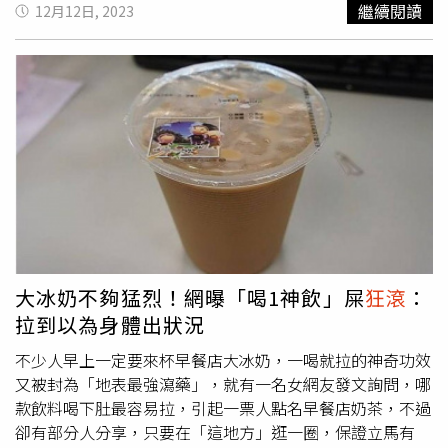
繼續閱讀
12月12日, 2023
以前服務家屬只當成工作、沒有溫度，直到自己經歷「白髮
劇，到三年級深怕實現夢想的時間太遲了，就寫封信給媽
人送黑髮人」，才真正學會同理心。在朋友的提醒與轉念
媽，並拿走家裡的零錢包，誠實寫下我偷拿走了就離家出
下，鋼鐵爸於2016年以兒子的名字成立救援協會，多年來
走。」之後李先彬成為歌手練習生，並以女團JQT出道，團
與藝人顏正國一起救助上千個弱勢家庭，總共花費高達
體解散後才踏上演員之路。任時完自《未生》後再演倒楣
2000多萬。雖然耗盡家產，但他甘之如飴，欣慰地說：
鬼，一場吃生花生吃到「烙賽」的戲碼，他肚子
狂滾
，蹲下
「把兒子的名字持續留在世上，我很開心，也因為這樣認識
用腳跟頂住屁股磨蹭，網友形容姿勢彷彿麥可傑克森的踮腳
了更多孩子。」以大愛化解恨意，感動全場。《時報周刊
舞姿，下秒拿著鏟子擋住臀部，夾住屁眼飛快找樹叢解放，
CTWANT》提醒您：拒絕毒品，珍惜生命。給自己一個機
播出後網友不但大讚他鄉音講得好，放超開的搞笑演技也被
會：張老師專線1980、安心專線1925、免付費生命線
讚爆。《少年時代》正在MyVideo熱播中。
1995。
大冰奶不夠猛烈！網曝「喝1神飲」屎
狂滾
：
拉到以為身體出狀況
不少人早上一定要來杯早餐店大冰奶，一喝就拉的神奇功效
又被封為「地表最強瀉藥」，就有一名女網友發文詢問，哪
款飲料喝下肚最容易拉，引起一票人點名早餐店奶茶，不過
卻有部分人分享，只要在「這地方」逛一圈，保證立馬有