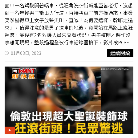
面中一名駕駛開著轎車，從旺角洗衣街轉進亞皆老街，沒想
到一名年輕男子衝出人行道，直接朝車子前方撞過來，事發
突然嚇得車上女子放聲尖叫，直喊「為何要這樣，幹嘛走過
來」，值得注意的是男子撞車倒地後，竟開始在馬路上瘋狂
翻滾，最後有2名救護人員來查看狀況，男子這時才裝作沒
事離開現場，整段過程全被行車記錄器拍下，影片被PO上
網讓不少人紛紛笑翻，甚至還有網友細算碰瓷男子，在地上
繼續閱讀
01月03日, 2023
總共打滾了77圈。