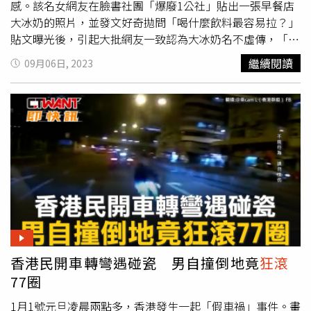
感。該名女網友在臉書社團「爆廢1公社」貼出一張早餐店
大冰奶的照片，並發文好奇拋問「喝什麼飲料最容易拉？」
貼文曝光後，引起大批網友一致認為大冰奶名不虛傳，「早
餐店大冰奶，我剛拉完」、「早餐店的奶茶...喝完後保證通
繼續閱讀
09月06日, 2023
暢」、「早餐店奶茶是個排便神器。」另外也有人分享其他
通腸飲品，「退冰半小時以上的燕麥飲」、「十二韻玫瑰
茶，包你拉爆」、「我的話是統一高纖無糖豆漿」、「統一
高纖無糖豆漿+1，拉到我以為是身體出狀況」、「早餐店的
咖啡牛奶。」不過，卻有部分網友表示「逛寶雅」能獲得同
樣效果，「還喝什麼咧，逛寶雅速度快到你怕」、「花錢買
飲料幹嘛？去寶雅不就可以得到一樣的效果」、「不用喝只
要去寶雅或家樂福就立馬有感了。」
香港民開車轉彎遇碰瓷 男自撞倒地竟
狂滾
77圈
1月1號元旦凌晨兩點多，香港發生一起「假車禍」事件。畫