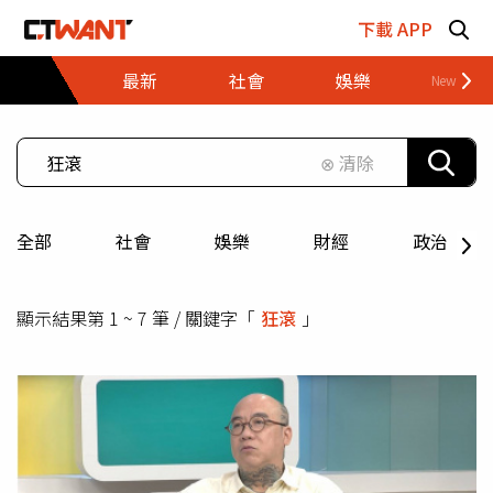
跳至主要內容區塊
下載 APP
最新
社會
娛樂
財經
⊗ 清除
全部
社會
娛樂
財經
政治
顯示結果第 1 ~ 7 筆 / 關鍵字「
狂滾
」