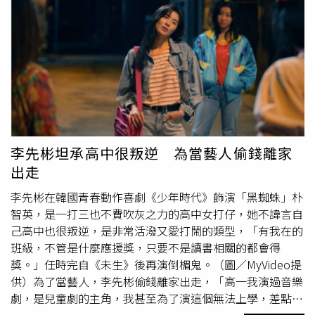
枝。鋼鐵爸在節目中感激地說：「我很謝謝他當時沒有給我
槍，不然我一定會去找肇事者算帳。」然而，喪子之痛仍將
他推向深淵。鋼鐵爸坦言曾有吸毒前科，2014年赴中國大
陸成功戒毒，2015年回台後原本維持正常作息、專心陪伴
家人，怎料兒子突然離世，讓他再度沉淪，甚至拿兒子的死
當藉口繼續吸毒。在罪惡感與思念的雙重折磨下，他認為自
己「不配為人父」，憤而騎車前往北宜公路，一邊狂飆一邊
痛哭，在一個左彎處以極低車身壓車，連人帶車當場噴飛
狂
滾
。清醒後的鋼鐵爸感受到呼吸劇痛，送醫檢查發現足足斷
李先彬坦承高中很叛逆 為當藝人偷錢離家
了11根肋骨，所幸命大未往內插。命懸一線的他，在醫院時
出走
竟又耐不住毒癮，躲進廁所吸毒，卻因吸太大口當場嗆到、
牽動肋骨劇痛。在身體與心靈的極限折磨下，他痛飆一連串
李先彬在韓國青春動作喜劇《少年時代》飾演「黑蜘蛛」朴
髒話後將毒品扔掉，下定決心「不想再吸了」，就此徹底戒
智英，是一打三也不費吹灰之力的高中女打仔，她不諱言自
斷毒癮。談及肇事者鋼鐵爸至今仍難掩憤怒，為了宣洩無法
己高中也很叛逆，是非常活潑又愛打鬧的類型，「有我在的
動搖的恨意，鋼鐵爸在頭頂刺上具有復仇含意的圖案：一隻
班級，不管是什麼應援獎，只要不是讀書相關的都會得
能瞪著肇事者到死的大眼睛、能將對方勒到窒息的八爪章
獎。」任時完自《未生》後再演倒楣鬼。（圖／MyVideo提
魚，以及一隻希望痛咬對方的「白眼狼」，他說：「可見我
供）為了當藝人，李先彬偷錢離家出走，「高一我演過音樂
心裡有多怨！」此外，他也將兒子的長相刺在腰腹，並將骨
劇，是兒童劇的主角，我甚至為了演這個無法上學，差點被
灰製成戒指，誓言一輩子保護兒子。從事殯葬業的他表示，
留級，我覺得自己找到了夢想，但是高二沒辦法演出音樂