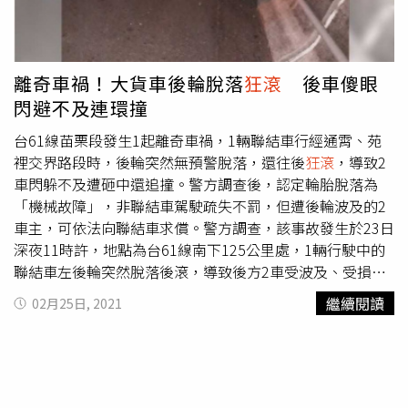
離奇車禍！大貨車後輪脫落
狂滾
後車傻眼
閃避不及連環撞
台61線苗栗段發生1起離奇車禍，1輛聯結車行經通霄、苑
裡交界路段時，後輪突然無預警脫落，還往後
狂滾
，導致2
車閃躲不及遭砸中還追撞。警方調查後，認定輪胎脫落為
「機械故障」，非聯結車駕駛疏失不罰，但遭後輪波及的2
車主，可依法向聯結車求償。警方調查，該事故發生於23日
深夜11時許，地點為台61線南下125公里處，1輛行駛中的
聯結車左後輪突然脫落後滾，導致後方2車受波及、受損，
所幸無人受傷，聯結車也因突然少了1輪，當場「拋錨」。
繼續閱讀
02月25日, 2021
警方到場後，聯結車駕駛表示，可能是因車子輾到硬物，導
致輪軸斷裂才造成輪胎脫落。警消調查後，認定依交通法
規，若掉落物為載運貨品可開罰，但此案經確認確實為機械
故障問題，無法可罰，但因而遭波及車主可依法向釀禍車輛
求償。