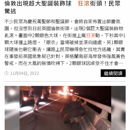
倫敦出現超大聖誕裝飾球
狂滾
街頭！民眾
驚逃
不少民眾為慶祝萬聖節和聖誕節，會將自家佈置出節慶氛
圍，但沒想到日前英國倫敦街頭，出現2個巨大聖誕裝飾物
亂滾。畫面中2顆銀色大球，在街道上瘋
狂滾
動，下秒其中1
顆大球撞上路燈，「銀衣」當場破掉並滾向遠處，另1顆銀
球隨後也朝它衝去，讓路上民眾嚇得急忙找地方逃離，其實
在事發前英國氣象局已針對，英格蘭南部海岸發佈強風黃色
警戒，而在大風的無情吹掃下，2顆銀球因承受不住才會四
處滾。
繼續閱讀
11月04日, 2022