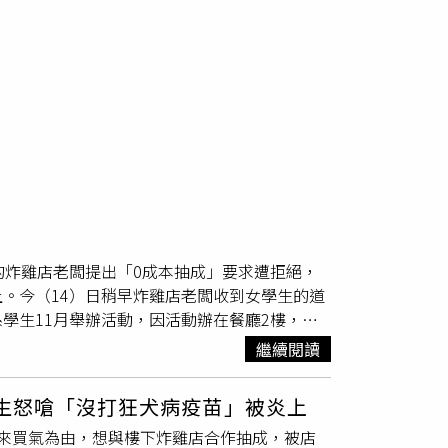
的炸雞店老闆提出「0成本抽成」要求遭拒絕，
。今（14）日稍早炸雞店老闆收到女學生的道
學生11月舉辦活動，因活動辦在餐廳2樓，認
店老闆洽談合作，想透過推薦參與者購買炸雞的
繼續閱讀
s上發文，聲稱當時他們派出組內最有禮貌的2人去
然曾想過對方不答應合作，但沒料想到對方的態
學生怒嗆「沒打狂犬病疫苗」被炎上
我不是你們的代售中心，憑什麼覺得我要接
來買氣為由，想與樓下炸雞店合作抽成，被店
0成本抽成」，遭逢甲大學學生辱罵。（圖／