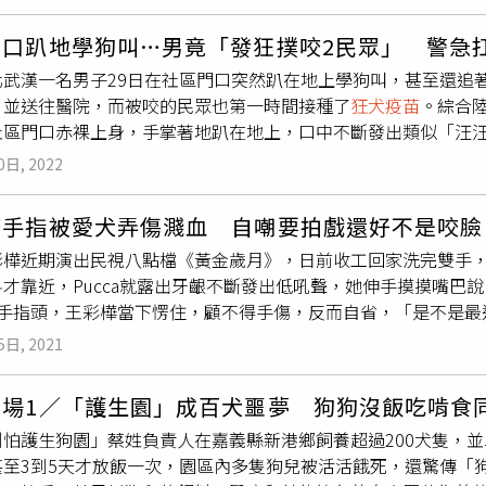
艾利爾怒罵後，便放開女孩，跑到距離艾里爾幾公尺外的地方，
開。媽媽希拉（Shira）表示，當時艾利爾以為女兒只是摔倒
門口趴地學狗叫…男竟「發狂撲咬2民眾」 警急
的攻擊有許多抓痕，臉部也因拖行而有瘀傷，後來女兒還到急診
北武漢一名男子29日在社區門口突然趴在地上學狗叫，甚至還追
都已經很習慣自家附近有野生動物出沒，大家都抱持著與自然環
，並送往醫院，而被咬的民眾也第一時間接種了
狂犬疫苗
。綜合
絕對不能接受的」，且對於郊狼頻繁出沒在自家前後院，必須不
社區門口赤裸上身，手掌著地趴在地上，口中不斷發出類似「汪
幫助居民處理此問題。據加州野生動物訊息部表示，郊狼在該地區
嚇得趕緊跑開，不少人在旁圍觀，後來該名男子便被幾名警方扛
攻擊。而為避免郊狼襲擊，他們建議可以在房子周圍建造更高的
0日, 2022
不正常，「以為他在練功，後面他又發出像狗叫的聲音，追著人
。
咬傷後第一時間接種了
狂犬疫苗
。社區物業工作人員則表示，這
樺手指被愛犬弄傷濺血 自嘲要拍戲還好不是咬臉
醫院，「人已經送走了，所在位置我們也進行消毒了」，據悉男
彩樺近期演出民視八點檔《黃金歲月》，日前收工回家洗完雙手，看
漢興派出所一工作人員指出，該男子已被民警送往精神病醫院，
才靠近，Pucca就露出牙齦不斷發出低吼聲，她伸手摸摸嘴巴說
體情況暫不清楚。
隻手指頭，王彩樺當下愣住，顧不得手傷，反而自省，「是不是最
已幫忙止血擦藥，王彩樺表示因爲疫情關係，就先不用去醫院看
5日, 2021
以並不擔心，但也會持續觀察傷口。王彩樺自嘲傷口見紅，希望
紀錄。王彩樺遭狗咬後，同劇演員洪都拉斯搞笑幫她緩和心裡緊
狗場1／「護生園」成百犬噩夢 狗狗沒飯吃啃食
也留言給王彩樺，說要秀秀。(圖／民視提供）她說自己是第一次
別怕護生狗園」蔡姓負責人在嘉義縣新港鄉飼養超過200犬隻，
不連戲了。同劇演員洪都拉斯還搞笑幫王彩樺收驚，緩和她驚嚇
甚至3到5天才放飯一次，園區內多隻狗兒被活活餓死，還驚傳「
也在臉書留言說：「手指被咬傷你一定很痛，而毛小孩一定也嚇