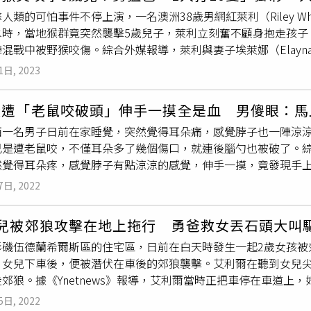
、「這是文明社會能幹出來的事？」、「暴力行為說穿了就是懶
人類的可怕事件不停上演，一名澳洲38歲男網紅萊利（Riley Wh
、「吃得香的時候就忘記狂犬病了」、「我看這幫人單純就是想
水時，當地猴群竟突然襲擊5歲兒子，萊利立刻奮不顧身抱走孩子
混戰中被野猴咬傷。綜合外媒報導，萊利與妻子埃萊娜（Elayna 
島（Ko Phi Phi）度假，怎料一群野猴突然湊近，並企圖打
1日, 2023
手中奪回袋子時，野猴開始變得防衛且對他發出警告聲，甚至突然
他立刻將兒子摟在懷中並揮拳嚇阻，但10幾隻猴子卻仍包圍著他
疑遭「老鼠咬破頭」伸手一摸全是血 男傻眼：馬
乎發現敵不過，這才知難而退。事後，萊利也在與猴群對戰中受了
西一名男子日前在家睡覺，突然覺得耳朵痛，感覺脖子也一陣涼
，不過最令他失望的是，當下一旁的遊客只是冷眼旁觀，沒有任
己是遭老鼠咬，不僅耳朵多了幾個傷口，就連後腦勺也被破了。
然覺得耳朵疼，感覺脖子有點涼涼的感覺，伸手一摸，竟發現手
腦勺也破了，當時發現枕頭旁邊有一顆老鼠屎，就想到家裡老鼠
7日, 2022
打了破傷風和
狂犬疫苗
，過幾天再去打出血熱疫苗，目前他已經
紛留言「之前租的地方老鼠猖獗，甚至把我抱來的貓咬死了」、
女兒被郊狼攻擊在地上拖行 勇爸救女丟石頭大叫
腳踩死了…從此之後我只喜歡貓…因為貓抓老鼠」、「這得睡的
磯伍德蘭希爾斯區的住宅區，日前在白天時發生一起2歲女孩被郊
人」、「我感覺頭皮發麻了」、「你們忘了哆啦a夢為什麼沒有耳
，女兒下車後，便被潛伏在車後的郊狼襲擊。艾利爾在聽到女兒
郊狼。據《Ynetnews》報導，艾利爾當時正把車停在車道上
便襲擊女兒，女兒不斷尖叫及哀號。艾利爾在聽到尖叫聲後，趕
5日, 2022