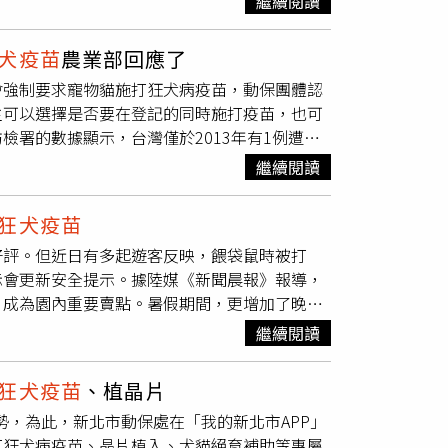
繼續閱讀
貓，26隻成貓，共36隻，品種不一，疾病防治
台灣民眾免收1500元證件費。●1000元「數位
毛4隻、曼赤肯1隻、阿比西尼亞1隻、賽爾凱克2
，共有28萬份，鼓勵民眾走進客庄生活、客家文
犬疫苗
農業部回應了
龍門尖山商港5號碼頭執行「長安1號」貨輪準備
PP後就能使用。●青春動滋券可兌換Youbike
會強制要求寵物貓施打狂犬病疫苗，動保團體認
晶片記錄，懷疑是自家繁殖甚至走私成分居大，而
券，適用範圍聚焦於「做運動」、「看比賽」核心
主可以選擇是否要在登記的同時施打疫苗，也可
湖機動查緝隊等相關單位到場會同處理。不過貨
YouBike動滋騎乘券」。只要登入「動滋網
署的數據顯示，台灣僅於2013年有1例遭鼬
現在準備1次帶回去。雖然被懷疑自家繁殖甚或
號驗證，就能兌換等值面額的YouBike動滋騎乘
，目前狂犬病陽性案例仍以野生動物鼬獾為主，
，這些貓在經獸醫師植入晶片及施打
狂犬疫苗
完
理賠 貼紅單就可申請臨時住宿費金管會宣布，7
繼續閱讀
24年11月底共裁罰565件，但由於外國有研究
依法開罰。澎湖縣家畜疾病防治所所長吳靜芷呼
申請，放寬至震後被政府張貼紅色危險標誌者
飼主對接種疫苗存有疑慮。台灣動物保護行政監
以領養代替購買。
時提供被保險人臨時住宿所需，臨時住宿費用在
狂犬疫苗
不像狗需要頻繁外出活動，因此感染狂犬病的機
制接種疫苗貓奴們注意！農業部防檢署公告自7月
好評。但近日有多起遊客反映，餵袋鼠時被打
犬病疫苗較為恰當。台灣動物社會研究會議題主
貓，且外出時以箱籠裝載，能有效防止貓伸出
示會更新安全提示。據陸媒《新聞晨報》報導，
的機率，後續也可以掌握絕育、減少流浪動物的
放式陽台的貓，以及自由進出的放養貓，因為有
，成為園內重要賣點。暑假期間，更增加了晚間
部動保司副司長陳中興表示，飼主可以選擇是否
推廣計畫7/1上路 首波估2600人受惠為控
稱在袋鼠坡餵完小袋鼠後，站在一旁和朋友聊
，不會要求同時處理。
術後加速康復推廣計畫」，鼓勵院所結合專責手
繼續閱讀
扣住她眼部，期間遊客的脖子、手臂、小腿均被
，強化術前準備、減少患者住院天數。新制將從
檢查為結膜炎和肌肉拉傷，並打了
狂犬疫苗
，休
預估將有2600人受惠。●7/1起牙膏、漱口
狂犬疫苗
、植晶片
奮』，我只能說運氣是有點背還真被打了」。報
藥用牙膏、漱口水等一般化粧品，都要提供全成
勢，為此，新北市動保處在「我的新北市APP」
動營運規章制度，聽從工作人員指揮」，注意事
品上市前建立化粧品產品資訊檔案，保障民眾使
打狂犬病疫苗、晶片植入、犬貓絕育補助等專屬
大聲喧嘩，與袋鼠互動時動作要輕緩，投餵時將