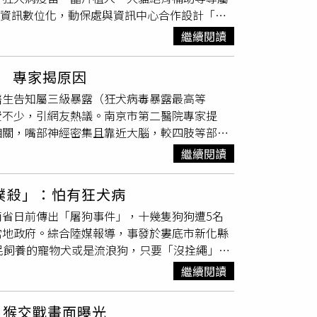
空避難設施稽查整合作業，完善建築物的使用安
應資訊數位化，動保處與資訊中心合作設計「寵
工作人員亦提醒準備餵食的遊客，袋鼠「可以
申報。現階段依警政署防空避難專區公布「容納
片及填寫生命教育問卷，再下載「我的新北市
鼠多屬於夜行性動物，因為白天太熱，袋鼠總是
繼續閱讀
避免積水、不得妨礙避難，並具備基本照明設
養寵物認證數位卡，可享有家犬貓絕育補助。
工作人員並表示，過去確實曾有一些遊客在與袋
進入避難。內政部表示，若有安檢不合格的狀
示數位卡畫面，即可享有免費每年施打狂犬病疫
，以免互動中過度刺激動物。
涉違反公寓大廈管理條例、建築法，也將依法
 專家揭原因
補助家犬貓絕育，公、母分別補助600元及
月1日起免收公立殯葬設施費用，適用對象包含警
醫生告知屬三級暴露（狂犬病毒暴露最高等
服務。此外，動保處未來也將與農業部寵物登記管
劃分為「日常支出」與「急難支出」專戶，並強
費不少，引網友熱議。南京市第二醫院專家提
各項登記資料，包含寵物名、性別、品種、絕育
相關，嘴部神經密集且靠近大腦，較四肢等部位
個別資訊。動保處表示，即日起至9月30日前
也可用清水進行最基本的沖洗，再及時就醫注射
入享有絕育補助、免費施打犬貓狂犬病疫苗、免
繼續閱讀
嚴重腦炎。對於沒有接受疫苗免疫的感染者，當
於有狂犬病暴露風險者，只要及時接種疫苗或使
撲殺」：怕有狂犬病
犬病毒。狂犬病的早期症狀包括發燒與傷口的刺
省日前傳出「屠狗事件」，十幾隻狗狗遭5名
肢體癱瘓、意識混亂或喪失知覺。狂犬病自染病
當地政府。綜合陸媒報導，事發於婁底市新化縣
間取決於病毒沿著周圍神經進犯到中樞神經系統的
民飼養的寵物犬或是流浪狗，只要「沒拴繩」一
猛打致死，後車廂上全是慘死的血淋淋狗屍。對
繼續閱讀
染狂犬病身亡，為了保障民眾生命安全才進行撲
後，引起大批網友怒批，「簡直是胡作非
人猴交戰畫面曝光