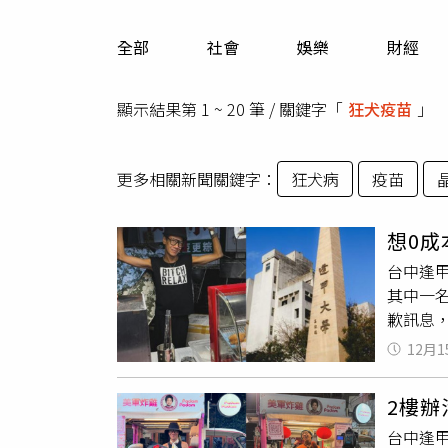
人物
汽車
全部
社會
娛樂
財經
專欄
房產新勢力
顯示結果第 1 ~ 20 筆 / 關鍵字「
狂犬疫苗
」
更多相關新聞關鍵字：
狂犬病
疫苗
想0
台中逢
其中一
歉訊息
為參與
12月1
方式，和
談，「
2樓
度如此
台中逢
受？」