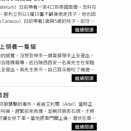
政」、「不是有
狂犬疫苗
嗎？怕就要殺完，什麼
itelum）日前帶著一家4口到泰國旅遊，怎料在
吃狗肉了。」
，萊利立刻以1擋10奮不顧身抱走孩子，他也因
Carausu）日前帶著1歲與5歲的兒子，前往泰
開裝有全家錢包、相機和護照的袋子。然而，當萊利
繼續閱讀
撲向5歲兒子達爾文（Darwin），眼見情況
不肯離去，直至萊利出拳擊中其中一隻獼猴後，
上領養一隻貓
傷，緊急前往醫院治療，並施打不下10針的
狂
涼的感覺，沒想到伸手一摸竟發現手上全是血，
何人願意挺身幫忙對抗凶狠猴群。
綜合陸媒報導，近日陝西西安一名高先生在家睡
上全是血。高先生表示，自己耳朵被咬了幾道
多、很猖獗，猜測自己是被老鼠咬了，隨後他也
繼續閱讀
去親友家領養了一隻貓。消息曝光後引起熱議，
「小時候被老鼠咬過耳朵…第二天還想咬我…被
驅趕
多死才會被咬成那樣」、「頭皮發麻，老鼠竟然
狼襲擊的事件。爸爸艾利爾（Ariel）當時正
朵了嘛」、「這睡的得多死？沒痛覺嗎」。
尖叫後，趕緊前來救援，並朝郊狼丟石頭，才將
，好讓女兒下車。當他把車門關上後，潛伏在車後
忙下車救出女兒，並大聲喊叫將郊狼趕走。郊狼
繼續閱讀