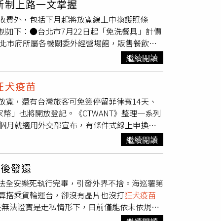
新制上路一文掌握
飼主就沒事了」、「一輩子住在市區的狗得到狂
收費外，包括下月起將放寬線上申換護照條
叫狂犬病真的有夠奇妙」。依照現行規定，犬貓
制如下：●台北市7月22日起「免洗餐具」計價
物傳染病防治條例》第13條裁罰新台幣3萬元至
及北市府所屬各機關委外經營場館，販售餐飲時
打，罰款過重且缺乏彈性。針對爭議，農業部動
管場所約280處。●放寬線上申換護照條件外交
定。未接觸戶外環境、完全飼養於室內，且外出必
繼續閱讀
包括在台設有戶籍的成年人；現持護照已逾期，
所有犬隻及自由出入戶外的貓咪，仍須每年定期
事項，以上3項條件均須符合即適用。●現役軍
狂犬疫苗
7月1日起，現役軍人搭乘華航、長榮、星宇、
放寬，還有台灣旅客可免簽停留菲律賓14天、
證，可享有「優先登機」禮遇。●赴菲律賓
幣」也將開放登記。《CTWANT》整理一系列
自7月1日起，持台灣護照以「觀光旅遊」為目的
6個月就適用外交部宣布，有條件式線上申換護
別。●公務殉職者使用公立殯葬設施免收費內政
效期少於6個月且未遺失、護照資料頁記載事項
員或其他依法令從事公務的人員，可免費使用公
繼續閱讀
線上申換護照。送件後等待10個工作天（澎
農業部防檢署宣布，自7月1日起，家中飼養或管
照時尚有效期的現持護照，前往指定的外交部領
由於犬隻為狂犬病防疫重點動物，因此犬隻仍須
苗後發還
起菲律賓旅遊 台灣旅客可免簽停留14天菲律
天依法全安樂死執行完畢，引發外界不捨。海巡署第
士，如以觀光為目的入境菲律賓，可免簽證停留
算搭乘貨輪運台，卻沒有晶片也沒打
狂犬疫苗
優先登機 須出示軍人身分證交通部與國防部拍
在無法證實是走私情形下，目前僅能依未依規定
華信航空及立榮航空等6家國籍航空的國際線航
鍰，並在施打晶片疫苗後將會發還，未來還會要
辦台胞證 免1500元證件費中國大陸國台辦宣