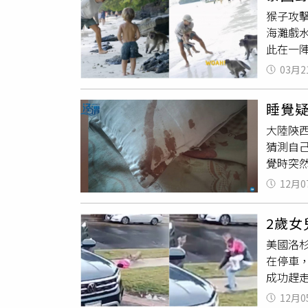
為！」
猴子攻擊
邏輯」
海灘戲
此在一陣
國披披群
03月2
想從猴群
危急，
睡覺
猴群似
大陸陝
犬疫苗
猜測自
覺時突
疤，後
12月0
去醫院
網友紛
2歲
我媽一
美國洛杉
生啃活
在停車
成功趕走
的郊狼
12月0