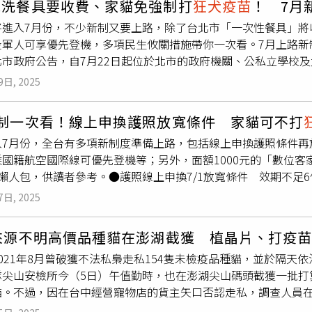
免洗餐具要收費、家貓免強制打
狂犬疫苗
！ 7月
，尤其是貓咪，對身體好像很傷」、「換言之那些沒植入晶片的
」費用，家屬則要求正式協議保障後續醫療及可能衍生的支出。
將進入7月份，不少新制又要上路，除了台北市「一次性餐具」將
機率應該比發票中一萬塊還要低，帶原者明明主要是鼬獾，取名
役軍人可享優先登機，多項民生攸關措施帶你一次看。7月上路新
個月齡起，每年須接種一次狂犬病疫苗，若未依規施打，可依《動
北市政府公告，自7月22日起位於北市的政府機關、公私立學校
元。不過有飼主質疑，疫苗可能導致嚴重過敏或腫瘤，若仍強制施
費提供一次性餐盒、碗、筷子及湯匙，每項收費不得低於1元，列
檢疫署署長徐榮彬先前已宣布，自2025年7月1日起將放寬規
9日, 2025
，自7月1日起「有條件式線上申換護照」措施將放寬申請對象，
提籃、推車或運輸籠的家貓，可免除強制接種狂犬病疫苗。不過
所餘效期不足6個月且未遺失者；換發護照時不變更個人資料記載
新制一次看！線上申換護照放寬條件 家貓可不打
優先登機交通部表示，為表達對國軍長期守護國家安全的感謝，自
入7月份，全台有多項新制度準備上路，包括線上申換護照條件再
華信、及立榮等6家國籍航空公司的國際航班，只要出示軍人身分
國籍航空國際線可優先登機等；另外，面額1000元的「數位客家
證」可停留14天菲律賓駐台代表處馬尼拉經濟文化辦事處宣布，
制懶人包，供讀者參考。●護照線上申換7/1放寬條件 效期不足
律賓，可免簽證停留14天，期滿不得延期且不得改換其他簽證類
月1日起放寬適用對象，在台有戶籍的成年人、護照已逾期或所剩
，凡殉職的警察、義勇警察、民防人員、消防人員、義勇消防人
7日, 2025
更者，便可利用自然人憑證，點進「有條件式線上申換護照系統」
設施，新制於7月1日起正式上路。●家貓有條件免強制接種疫苗
門、馬祖地區為14個工作天），本人就能攜帶收據、身分證、領
內的家貓，且外出時使用箱籠裝載，可免施打狂犬病疫苗，不過
隻來源不明高價品種貓在澎湖截獲 植晶片、打疫
局或外交部中部、南部、東部、雲嘉南辦事處領取新護照。●7/1
犬病疫苗。
021年8月曾破獲不法私梟走私154隻未檢疫品種貓，並於隔
代表處馬尼拉經濟文化辦事處公告，7月1日開始，持台灣護照人
隊尖山安檢所今（5日）午值勤時，也在澎湖尖山碼頭截獲一批打
，期滿不能延期，且不得改換其他簽證類類別。軍人出國7/1起可
貓。不過，因在台中經營寵物店的貨主矢口否認走私，調查人員
1日開始，軍人搭乘中華航空、長榮航空、星宇航空、台灣虎航、
施打疫苗下，按照違反動物傳染病防治條例和動物保護法規定罰
人出示軍人身分證，即可享優先登機的禮遇。●大陸推「首來族」