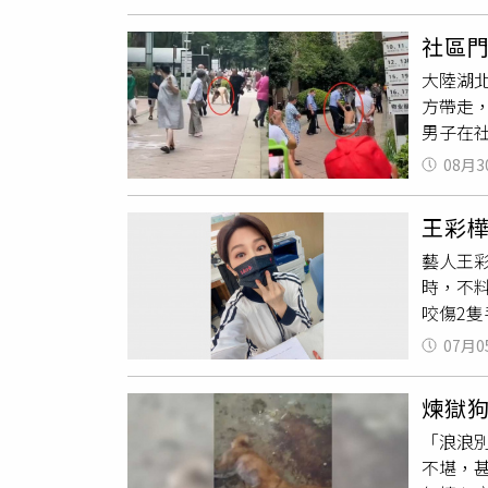
在聽到
讓郊狼離
社區
因郊狼
大陸湖
區居民
方帶走
子，是
男子在
能介入
居民被
到郊狼
08月3
起來很
著食物
咬，被
王彩
子送往
藝人王
區分局
時，不料
目前具
咬傷2
黃品文
07月0
苗
，所
新收視
煉獄
一時間
「浪浪
破相就
不堪，
陳美鳳