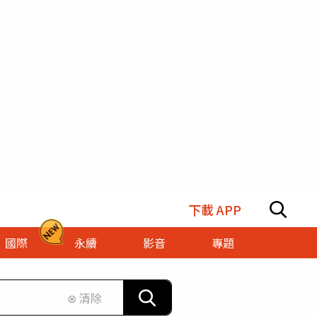
下載 APP
國際
永續
影音
專題
⊗ 清除