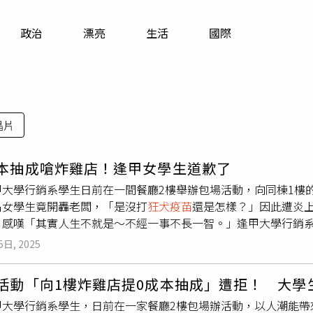
寵物
政治
漂亮
生活
國際
運勢
運動
梅酒
晶片
成本抽成嗆炸雞店！逢甲女學生道歉了
甲大學行銷系學生日前在一間餐廳2樓舉辦包場活動，向同棟1樓
名女學生竟開轟老闆，「是沒打
狂犬疫苗
還是怎樣？」因此遭炎上
，感嘆「其實人生不就是～不經一事不長一智。」逢甲大學行銷系
活動者都會經過炸雞店，可以增加對方曝光機會，因此找上炸雞
5日, 2025
老闆8、2分帳，卻遭到老闆拒絕。女學生因此氣得在Thread
結果對方是沒打狂犬病疫苗還是怎樣，瘋狂跳針態度超爛」，雖
辦活動「向1樓炸雞店提0成本抽成」遭拒！ 大
反彈，「我是不在場，但我光聽就氣瘋。」事後遭老闆打臉，「
甲大學行銷系學生，日前在一家餐廳2樓包場辦活動，以人潮能帶
事件因此炎上，女學生也急忙將原本貼文刪除。炸雞老闆因拒絕「