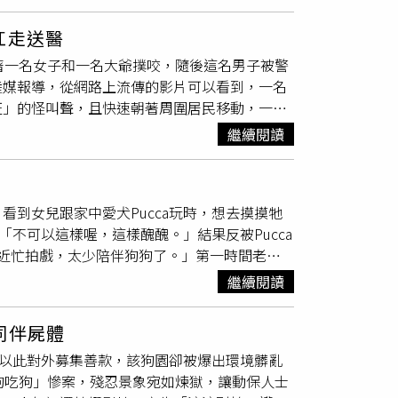
艾利爾抱起女兒後，便朝郊狼丟擲石頭，才順利
，在察看後才發現郊狼在攻擊女兒。女兒的左腿也
扛走送醫
室打
狂犬疫苗
。根據影片中記者報導，居住在該
著一名女子和一名大爺撲咬，隨後這名男子被警
境共生的心態來接受，但是「動物攻擊自家孩
陸媒報導，從網路上流傳的影片可以看到，一名
斷去驅趕，已經感到非常厭煩，希望當地市政府
汪」的怪叫聲，且快速朝著周圍居民移動，一旁
是個嚴重的問題，而在過去也有7人和寵物受
著帶走。報導指出，社區民眾表示，該名男子看
圍欄，也要避免餵養，以免郊狼認為人類就代表
繼續閱讀
咬」，一名女士和一名大爺就遭到男子攻擊撲
名年輕男子是社區居民，警方趕來後已經將該男
子的情況並非狂犬病發作。而武漢市公安局江漢
到女兒跟家中愛犬Pucca玩時，想去摸摸牠
「是有點精神問題，是不是狂犬病還不確定」，
「不可以這樣喔，這樣醜醜。」結果反被Pucca
近忙拍戲，太少陪伴狗狗了。」第一時間老公
診、佔用醫療資源了，也因為狗狗有打過
狂犬疫
繼續閱讀
主演的《黃金歲月》收視也火火紅紅，繼續創下
張。（圖／民視提供）同樣有養狗的陳美鳳，第
同伴屍體
被狗狗咬傷，還自嘲說幸好不是咬到臉，要不然
並以此對外募集善款，該狗園卻被爆出環境髒亂
的情緒，逗得大家哈哈大笑；而一樣愛狗愛貓的
狗吃狗」慘案，殘忍景象宛如煉獄，讓動保人士
俗啦，你們兩個我都秀秀一下。」讓王彩樺直呼