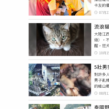
用化粧
卡友的
飼料放
全，7
物飼養
摸，但
500
07月2
APP
在白天
備，在
（圖／
鼠互動
況，將
流浪
苗、晶
處理。●
大陸江
120
察、消
級），
理資訊
制投保
醒，狂
狀態、
暴露後
加入我
10月1
疫苗，
費寵物
神經症
5壯
用狂犬
對許多
痛感，
男子亂
到病發
的維山
距離，
律格殺
08月1
此，當
殺，同
泰國野