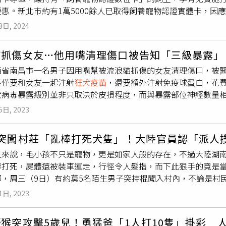
品安全。●大型建物防空避難設備 7/1起納安全檢查為推動防
優惠。新北市約有1萬5000餘人已取得飼養寵物認證實體卡，因
於手掌心中，慢慢伸到袋鼠嘴巴附近，讓動物自己進食。」等。
月1日起，建築物附建防空避難設備，納入建築物公共安全檢查及
認證數位卡」，民眾可至新北市動保處官方網站觀看生命教育影
不要摸耳朵和爪子」。上海野生動物園相關工作人員也表示，袋
人以上場所」為實施對象，檢查項目包含進出口通道應保持暢通、
3日, 2024
」取得會員帳號實名認證，即可取得飼養寵物認證數位卡。取得飼
睡覺，夜間覓食。而夜間開放時段，也是袋鼠比較興奮的時候。
防空演習、戰事發生或將發生時由國防部發布管制疏散命令後可
新北市動保處提供）動保處表示，飼主至動保處或各動物之家出
時意外被打，未來將會更新安全提示，讓遊客更了解動物的習性
送請警政單位，按防空疏散避難設施建檔作業要點第9點辦理；如
貓抓傷女友…他用嘴清理傷口被告知「三級暴露」
片植入及寵物登記，以及提供犬貓往生屍體免費火化、樹葬，另也
因公殉職人員7/1起 免費使用公立殯葬設施 殉職公務人員7
西省南昌市一名男子因用嘴幫被流浪貓抓傷的女友清理傷口，被
0元，已持有實體認證卡的卡友可上網轉換數位卡，享有更便捷的
防、義警、民防等。私立殯葬設施管理費須專款專用，管理費需
不僅要和女友一起注射
狂犬疫苗
，還要額外注射免疫球蛋白，花
網合作，只要輸入飼主身分證字號及出生年月日，即可查詢寵物
，保障消費者權益。
犬病毒暴露級別並非只取決於皮損程度，而與暴露部位神經數量
登記日期、原始登記站、狂犬病疫苗注射日期、狂全病疫苗牌號等
感染風險更高，用嘴清理傷口不可取。若一時找不到肥皂清理，
的新北市寵物卡，即可參加抽獎活動，歡迎飼養寵物民眾一起加
5日, 2023
降低感染狂犬病毒風險。據了解，狂犬病可於恆溫動物身上造成
晶片植入及登記、免費寵物屍體處理等多項優惠。
狀出現後，結果幾乎總是死亡，無論治療與否或程度如何。但對
男突闖村莊「亂棒打死犬隻」！大陸官員認「派人
病免疫球蛋白，一般都能誘發身體產生足夠的免疫力從而消滅狂
人來說，毛小孩不只是寵物，更是如家人般的存在，不過大陸湖南
稍後則可能會出現暴力行為、不可自制的興奮感、恐水症、部分
棒打死，屍體還被裝車運走，行徑令人髮指，而下此狠手的竟是
的時間為1至3個月，但長可長至1年，短可短到1週內，發病時
鄉，周三（9日）有約莫5名陌生男子突持棍闖入村內，不論是村
發病後存活率極低。
勿論。從流出影片中可見，多人合力將狗狗圍困，接著就是一陣
1日, 2023
地政府表示，因先前曾發生過多起惡犬傷人事件，甚至有村民感
時已要求所有犬隻必須拴養或圈養，並接種相關疫苗。消息曝光
猴突攻擊5歲兒！勇猛爸「1人打10隻」掛彩 