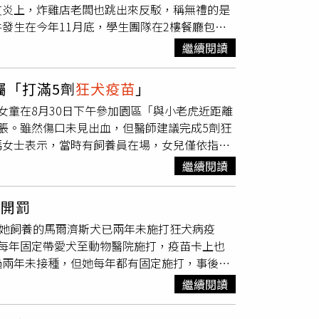
友炎上，炸雞店老闆也跳出來反駁，稱無禮的是
學生已傳訊道歉。從截圖看到，女學生表示，「我想就
發生在今年11月底，學生團隊在2樓餐廳包場
己在未確認事實、也未與老闆溝通的情況下，就
人，因此向老闆Jimmy提出「8、2分帳」，但
嚴重的錯誤，我必須為此負責。」女學生表示，
繼續閱讀
有禮貌的2個人去談，結果對方是沒打
狂犬疫苗
還
查證，面對店家或合作單位，也需保持清楚、尊
不好，但沒想到那麼靠X！」貼文曝光後，迅
望可以親自向炸雞店老闆道歉，說明自己反省及
囑「打滿5劑
狂犬疫苗
」
對方派2個人來談合作，一開口就喊「你是樓下
針對此事，先前逢甲大學回應，學生已經正式向
女童在8月30日下午參加園區「與小老虎近距離
，他們要抽成，所以自己馬上拒絕，「叫他們不
在社會參與之素養，感謝各界關心。更多三立新
脹。雖然傷口未見出血，但醫師建議完成5劑狂
覺得我要接受？」、「以這個年紀跟水準，我肯
：沒打
狂犬疫苗
． 酒店女揭「男客手機1現
馮女士表示，當時有飼養員在場，女兒僅依指示
」、「地球不是繞著你轉，不是你要怎樣就要順
光「最快2028年完成」 教育部回應了
，但經她堅持後才送醫。平南縣人民醫院證實，
是一個能夠同時曝光團隊與炸雞店的好機會，並
繼續閱讀
並評估「問題不大」。善後費用成為爭議焦
學生們仍保持耐心，「我們無法理解為什麼需要
憑發票報銷。經警方到場調解後，園方先支付當
炸雞』」、「謠言止於智者，希望人與人的關係
遭開罰
療費用墊付說明》書面文件與家屬認知不符，雙
號，學生團隊也把相關貼文刪除，並重新發文致
指控她飼養的馬爾濟斯犬已兩年未施打狂犬病疫
人員31日回應媒體時強調營運正常，並稱該體
難得的學習經驗，但因經驗不足與思慮不周，造
每年固定帶愛犬至動物醫院施打，疫苗卡上也
點」。馮女士出示的就診紀錄顯示，女童已接種
外溝通事宜」，同時向炸雞店老闆Jimmy道
過兩年未接種，但她每年都有固定施打，事後向
方安排的互動」，但園方處理方式讓人不安，因
致歉，校方肯定學生勇於面對並負責的態度，未
相關文件提出申訴。事件曝光後，引來超過萬名
權。園區現場標示雖有「安全提示」與「須遵從
繼續閱讀
沒想到打了之後，每年會被政府傳送威脅通知不
評估是否充分。有醫院人員提醒，無論傷口嚴重
但就是不太想打狂犬病，醫生其實也不是很建議這
方仍在協商責任承擔與書面協議內容，園方堅稱會