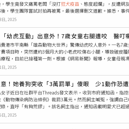
後，學生竟發文痛罵老闆「沒打
狂犬疫苗
、態度超爛」，反遭網
adampadam1970 IG）14日稍早老闆分享截圖，透露女
事後，學生團隊嘗試討拍再被罵，最後選擇刪文道歉。據悉，事件
個版上對貴店所做出的公開指控，向您致上歉意。」坦承當時自
，預估人潮約170人左右，認為活動參與者能為1樓炸雞店帶來客
上發布具誤導性的內容，影響店家信譽，「是我在這次事件中最
3日, 2025
絕。後來，一名學生在Threads發文抱怨，「派出我們組內最
她深刻學到，在發布任何可能影響他人名譽的訊息前，必須謹慎
，瘋狂跳針態度超爛，我是想過他可能不接受合作，能度可能有點
責任的溝通方式，會在官方聲明中說明、澄清並再次致歉，也希
園「幼虎互動」出意外！7歲女童右腿遭咬 醫叮
大批網友砲轟。炸雞店老闆Jimmy則在社群撰文還原狀況，當時
狀況。逢甲大學行銷系學生遭炎上。（圖／翻攝逢甲大學臉書）
西貴港市平南縣「雄森動物大世界」驚傳幼虎咬人意外。一名7歲
闆Jimmy？」還說因為他們在樓上辦活動，參與者如果來買炸雞
歉。本校肯定學生勇於面對並負責的態度，未來將持續強化學生
付費項目時，突然遭約3個月大的小老虎咬傷右小腿，導致破皮腫
炸雞拜託！」Jimmy也直言，「我不是你們的代售中心，憑什麼
． 大學生樓上開趴！要求1樓炸雞店「82分帳」 被拒絕怒嗆
苗療程，目前已接種第一劑。根據《網易新聞》報導，女童母親
放在眼裡、不會有任何交集，更別自往臉上貼金說知道我的個性
0個裡面中9個 眾嘆：更恐婚了． 2所國立大學將合併！時程曝
虎允許接觸的部位，仍在過程中遭咬。園方起初建議在園內處理
樣」。面對Jimmy的回應，學生團隊發文反擊，學校教授認為這
1日, 2025
午確有女童因虎咬傷就診，醫囑需完成共5劑次暴露後疫苗接種，
談過程中都是以開放且禮貌的態度，對話時多次被Jimmy打斷，
女士要求園方承擔所有疫苗費用，但園方表示家屬須先行墊付，
的語氣與態度對待我們」、「沒有告訴參與者『不要去買樓下的
注意！她養狗突收「3萬罰單」傻眼 少1動作恐
費508元，並提出可「墊付」剩餘費用。不過，園方提供的《醫
基本的尊重上」。爭議持續延燒，當初發文的學生已經刪文關帳
女子近日在社群平台Threads發文表示，收到市府通知函，
達成一致。事發後，園區「與小老虎互動」項目仍對外開放。客服
這次事件讓我們深刻反省。第一次籌辦派對，是我們踏入社會前
依《動物傳染病防治條例》裁罰3萬元。然而飼主喊冤，強調自己
單獨收費」特色項目，提醒遊客參加時「穿長褲、運動鞋會好一
會與傷害。我們會以此為教訓，未來將更加謹慎、負責地處理所有對
紀錄，直呼「有夠荒謬」。該名飼主指出，通知函載明愛犬已超
犬病疫苗，後續需依醫囑完成療程。她強調自己是「交錢參加官
方則表示，針對此次在網路上所引發之爭議，學生已正式向商家
院查詢，院方表示系統資料可能未即時回報，建議她憑疫苗卡與
。警方則表示僅能調解，若雙方仍無共識，家屬可循民事途徑維
續強化學生在社會參與之素養，感謝各界關心。
5日, 2025
注，網友紛紛留言表示，「我打晶片是為了怕狗走失找不回來！
指示」，但網路輿論質疑，讓猛獸幼崽與兒童零距離接觸的風險
疫苗
罰3萬！害我很後悔打晶片，我家固定打10合一+心絲蟲，
完成規範的5針疫苗程序是避免感染的關鍵。截至8月31日，雙