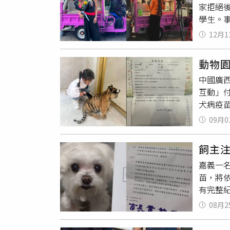
家拒絕
翻攝自p
學生。
先前在
舉辦活動
在網路
12月1
遭當場回
此事讓
是怎樣
重且負
動物
速遭到
改進的
中國廣
炸雞老
商家致
互動」
要買我
聞網報導
犬病疫
定不會
象」！1
輕撫幼
著你怎
09月0
當日下
強調交
點。馮
用這樣
飼主
日醫藥
保持在
嘉義一名
方未能
歉，「
苗，將
驗為「
成了誤
有完整
首劑狂
歉。校
動物醫
此報警
來將持
08月2
飼主關
飼養員
打
狂犬
與否，