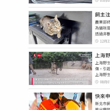
03月0
求貨主為
布對台新
所獸醫努
客家幣」
飼主
隻，都是
化與講客
農業部
出港安
騎乘券教
為貓咪
攔截下
運動產業
透過非
主雖提
我的青春
獾咬傷
走私，
券，系統
12月2
不過近5
成後，
月1日
發現，
籲，不
也可申
上海
督聯盟
保險期間
上海野
率相對
1日，
傷，引
任林岱
四肢、
上海野
出現，
接觸或被
開放時
要在登
制醫療
08月0
天，突
術醫師
打。該
骨科膝關
快來
息了幾
水等化
新北市飼
導指出
分、製
推出寵
項則包