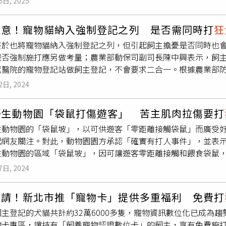
5日, 2025
貓隻結紮，也讓這些貓逃過銷毀一劫。據了解，這批貓有10隻幼
政策，自今年7月1日到2027年12月31日止，首次申辦台胞證的
力比對圖鑑後，才釐清計有布偶貓18隻、緬因貓10隻、英國長
開放登記客家委員會宣布要發送面額1000元的「數位客家幣」
注意！寵物貓納入強制登記之列 是否需同時打
狂
高價寵物貓種。尖山安檢所安檢人員是5日上午11時30分，在
語，7月1日到5日採分流登記，並在7月30日抽籤，8月1日匯入A
終於也將寵物貓納入強制登記之列，但引起飼主擔憂是否同時也
檢時，發現有36隻家貓分裝在10紙箱內，且經掃描貓身上都無
育部體育署每年常態性發放16歲至22歲國民500元青春動滋
是否強制施打應另做考量；農業部動保司副司長陳中興表示，飼
來，並通報澎湖家畜疾病防治所、農業部動植物防疫檢疫署及澎
。為擴大抵用範圍，自7月15日起開放民眾使用青春動滋券兌換「
獸醫院的寵物登記站做飼主登記，不會要求二合一。根據農業部防檢
不出繁殖或來源記錄，但堅稱這36隻貓是朋友陸續從台灣寄來，
動滋券」，選擇兌換YouBike動滋騎乘券，完成YouBike會員帳
犬隻感染狂犬病，「該案例後至今無寵物貓犬感染狂犬病案例」
但查無實據下，仍是交給貨主領回。澎湖縣家畜疾病防治所表示
將自動歸戶至YouBike會員帳號。●地震險7/1起免全損也能
2日, 2024
年全國寵物貓、犬未接種狂犬病疫苗開罰的件數，從2020年至20
將會交由晶片登記飼主領回，未來還會要求貨主為貓隻結紮；並
起擴大地震險「臨時住宿費」給付範圍，從現行僅限房屋全損才能
含佐劑的狂犬病疫苗有誘發貓隻發生惡性腫瘤的風險，因此多數
要購買來路不明或不合法寵物來飼養，以免觸法，並建議最好能
請。財產保險業將支付每一保險標的物臨時住宿費10萬元，以即
野生動物園「袋鼠打傷遊客」 苦主肌肉拉傷要打
理事長王唯治對於寵物貓強制登記採正向態度，但他也認為，貓
內合計最高為20萬元。●狂犬病疫苗新政策 7/1起家貓免強
生動物園的「袋鼠坡」，以可供遊客「零距離接觸袋鼠」而廣受
小很多，且狂犬病疫苗對貓會有一些風險，若貓可免強制施打狂
有條件放寬家貓可不施打狂犬病疫苗。只要是飼養或管領在室內的
起網友關注。對此，動物園園方承認「確實有打人事件」，並表
瑾表示，強制登記有助政府做動物管理，也增加寵物貓走失尋回
頭、尾或逃脫者，不強制施打狂犬病疫苗。但若是養在庭院、開
生動物園的區域「袋鼠坡」，因可讓遊客零距離接觸和餵食袋鼠
對此樂觀其成，不過針對追蹤疫苗接種，應該要另外考量。農業
野生動物接觸的風險，仍須施打狂犬病疫苗。●健保術後加速康復
段，以應對激增的遊客需求。不過近日有遊客在網路上發文，聲
記的同時施打疫苗，也可透過非獸醫院的寵物登記站做飼主登記
成本，並加速患者術後恢復，衛福部健保署推出「全民健康保險
7日, 2024
然有一隻比自己都高的袋鼠鑽到她和朋友之間，然後用兩隻爪子
、個管師、麻醉醫師、營養師、物理治療師等人提供整合性照護
名遊客表示，自己遇襲後大聲呼救引來工作人員脫困，後經醫院
節與髖關節置換手術開始，適用對象為70歲以上且麻醉風險高者，
申請！新北市推「寵物卡」提供多重福利 免費打
天。受傷遊客表示，「入園前，有告知這個袋鼠在夜晚『會很興
粧品須建檔衛福部要求自7月1日起，嬰兒用、唇用、眼部用、非
主登記的犬貓共計約32萬6000多隻，寵物資訊數位化已成為趨
，袋鼠坡門口的《投餵互動須知》中有提到「遊客應遵守投餵互
造過程、製造工廠、各成分安全性試驗數據等資訊，業者須在產
物卡專區，讓持有「飼養寵物認證數位卡」的飼主，享有免費施
含「請勿奔跑、追趕、驅趕袋鼠，不准抓、抱袋鼠等」、「請勿