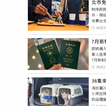
北市
個疫苗
「墊付
時序即
犬病的
件、現
自滿3
收費台
15萬
不得免
植物防疫
06月2
部公告
須使用
或護照
接種。
7月
人可享
即將邁
虎航、
軍人搭乘
「免簽
7月新
入境菲
照自7
部表示
06月2
不須變
立殯葬
湖、金
領於室
36
事事務
施打狂
海巡署2
賓駐台
七岸巡
14天
的品種
板7月
申報及
班，本