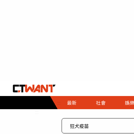
社會首頁
娛樂首頁
財經首頁
政
:::
最新
社會
娛
時事
即時
熱線
:::
直擊
大條
人物
調查
專題
３Ｃ