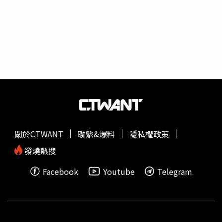
命，其目的是為了推進某種宗教原因並在社區製造恐懼。多
名傷者在攻擊發生後緊急送醫，截至目前仍有約二十人住院
治療中。（圖／達志／美聯社）阿克拉姆在週三下午出庭時
未提出保釋申請，預定將於明年四月八日再次出庭。除十五
項謀殺罪名外，他還面臨四十項意圖謀殺的重傷罪、在建築
物內或附近放置爆炸物罪、意圖造成重傷的開火罪及公開展
示恐怖象徵等指控。新南威爾斯警方調查人員於邦迪海灘進
行現場重建，追查事件來龍去脈。（圖／達志／美聯社）警
方指出，阿克拉姆與現年五十歲的父親薩吉德‧阿克拉姆
（Sajid Akram）被控在週日晚間向正參加邦迪海灘一場為
期八天的光明節（Hanukah）慶祝活動的群眾開火。薩吉德
關於CTWANT
聯繫&爆料
隱私權政策
當場遭執法人員擊斃，警方亦指出他合法取得當晚攻擊中使
用的槍械。新南威爾斯警方調查人員於邦迪海灘進行現場重
發燒熱搜
建，追查事件來龍去脈。（圖／達志／美聯社）這起大規模
Facebook
Youtube
Telegram
槍擊事件造成十五人死亡，其中包括一名十歲兒童，另有約
二十人仍在醫院接受治療。警方於週日晚間正式宣布，該事
件為恐怖主義事件。澳洲總理艾班尼斯（Anthony
Albanese）在案發後表示，週日的攻擊似乎是受到伊斯蘭
國激進思想啟發的恐怖行動，當局將持續深入調查相關動機