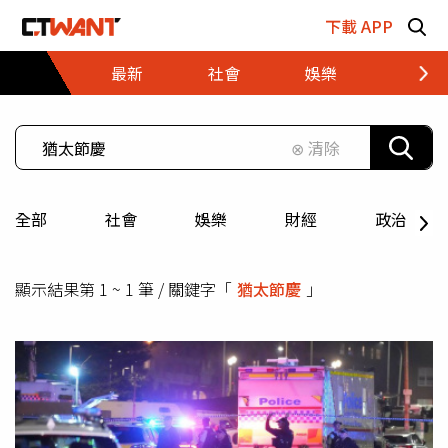
跳至主要內容區塊
下載 APP
最新
社會
娛樂
財經
⊗ 清除
全部
社會
娛樂
財經
政治
顯示結果第 1 ~ 1 筆 / 關鍵字「
猶太節慶
」