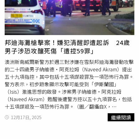
邦迪海灘槍擊案！嫌犯清醒即遭起訴 24歲
男子涉恐攻釀死傷「遭控59罪」
澳洲新南威爾斯警方於週三對涉嫌在雪梨邦迪海灘發動攻擊
的二十四歲男子納維德‧阿克拉姆（Naveed Akram）提出
五十九項指控，其中包括十五項謀殺罪及一項恐怖行為罪。
警方表示，初步跡象顯示攻擊可能受到「伊斯蘭國」
（Isis）激進思想的啟發。涉案男子納維德‧阿克拉姆
（Naveed Akram）甦醒後遭警方控以五十九項罪名，包括
十五項謀殺及一項恐怖行為罪。（圖／翻攝自X，
@abcnews）根據英國《衛報》報導，警方聲明指出，調查
繼續閱讀
12月17日, 2025
人員在「阿奎斯行動」的大量偵查後，前往醫院對這名從重
傷昏迷中甦醒的男子進行拘捕並提出指控。警方將在法庭上
主張，阿克拉姆的行為導致多人死亡、重傷及危及他人性