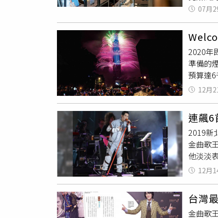
二手鋼琴
07月2
供手風琴
十分多元
Wel
Duk
202
aNue
準備的煙
者這次也
預算達6
名源自夏
和銀赫
探索夏威
12月2
台，將有
麗麗起家
101也
唯一可體
連飆
秀、SE
帶、琴
2019
http:
彩系列價
金曲歌
五段7號
身細節
他淡淡
山46～4
全球擁有
始沒力
（6,0
12月1
身，融
已調整
來的跨年
與藝人
做」，
坊」跨年
列，嚴
台灣最
明天他
食。（圖
並存的吉
金曲歌王
以反悔
供）住宿