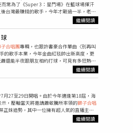
。（圖／焦正德攝）再來到號稱全台最大黑膠唱片行的
常為了《Super 3：星鬥場》在籃球場揮汗
想念你》、《阿飛的小蝴蝶》、《寂寞還是
有DJ秀與歌手接力表演，也有絕佳觀景視野。（攝
於黑膠的音質與特大封面，「就喜歡這種拿在手
之後台灣最賺錢的歌手，今年才剛過一半，老蕭
的創作，「因為這首歌沒有正式版本，在第一張
世界級的跨年活動，搖滾天團五月天今年也將在此
黑膠唱片，先在桃園中壢店開設實體店面，去年則
》、他的《娛樂先生世界巡迴演唱會》也持續在全
ND的感覺！」雖然扁桃腺發炎，但他的演出仍保持水
排別氣餒，第2排一樣精采大器！在四四南村、基
繼續閱讀
990年代以前的流行搖滾、爵士或古典音樂類
幻音樂劇《西哈遊記—魔二代再起》等工作，7
、莊敬路239巷以及391巷11弄停車場，也能
LACKPINK的全新唱片或重新壓製的林強作
男團Wanna One成員賴冠霖及炎亞綸等藝人同
麗華百樂園的煙火秀，氣氛相當浪漫。（圖／美
響室，預計8月後將提供客人更好的試聽體
打球
友，不只爽快點頭加盟節目，甚至不惜推掉對岸
氣氛！歌手有白安、呂士軒及壓軸演出的李友廷
可夫斯基：降B小調第1號鋼琴協奏曲，作品
獅子合唱團
專輯，也跟許書豪合作單曲〈別再叫
夢想的聲音》當導師有兩億台幣入袋，三檔節目粗
話：02-2175-3456絕佳煙火觀景點：在迎風
George Szell一次相互鬥速，結果形成愈彈愈快
最拿手的歌手本業，今年金曲紅毯帥出新高度，更
，蕭敬騰在節目開拍前已經趁著工作空檔積極閉
場，都有賞煙火的好視野。花蓮太平洋觀光節搭
量稀少的非商業版本，沒有抵抗力。」他還分享
老蕭還能半夜跟朋友相約打球，可見有多狂熱。
印有自己英文名「JAM」的專屬球衣，想認不
圖／花蓮縣政府觀光處提供）除了演唱會加煙火
而這世代的年輕人可能是覺得黑膠很酷或很想擁
，也開始在個人網站上鬥嘴你來我往，三月時周
但隨和的蕭敬騰倒也不以為意。雖然對籃球有過
地點：花蓮市東大門廣場（六期重劃區）‧電
繼續閱讀
，真的很有意思。」「大韜黑膠耳機專賣北流
」還讓周杰倫傻眼回覆：「這不像你會說的
為最大遺珠，但去年接下金曲主持棒的他，今年
潭跨年花火派對跨年夜20:00起即有多種街頭表演，
黃韻玲特別為其簽名。（圖／焦正德攝）
哥買給你。」最後果然獲得老蕭的發票請款照，
「紅毯最帥」；頒獎時老蕭還特別在台上為主持
。建議隔天清晨可再前往金龍山賞日出。‧地址：
孝東路七段99號（產業區E106號店）營業時間：
場，4月在IG放上人在籃球場打赤膊裸背的影
合唱團
的第二張專輯，也跟許書豪合作單曲〈別
觀景點：伊達邵碼頭、水社碼頭、梅荷園、朝霧碼
uemusic.com/大韜黑膠耳機專賣北流店電話：
月27至29日開唱。由於今年適逢第18屆，海
跟林俊傑是好友、常切磋球技。總是「神龍見首
當豐富，更讓人期待他明年能再度風光拿獎。(娛樂
跨年，一同體驗寒冬中的暖意。煙火秀結束後關上
1號店）營業時間：週三～週日12：00～19：
表示，壓軸當天將邀請蕭敬騰所率領的
獅子合唱
累，連到大陸工作也會約打球，甚至拍過偶像劇
周刊》。《周刊王》與《時報周刊》聯姻，一套雙
24-3971#1621絕佳煙火觀景點：星巴克廣
祭正妹造勢，其中一位擁有超人氣的直播主
東，靠的就是從小打籃球讓身材抽高，曾組籃球
上架。雜誌內附超商折價券，幫您激省889元，粉
壓軸由J.Sheon帶領觀眾一起狂嗨倒數，同
太吸睛了！感恩局長、讚嘆局長！」會後，陳國
，並曾擔任過中和國中籃球隊首席顧問。(娛樂
ok.com/119wantweekly想掌握最
繼續閱讀
坑鄉永光村大湖口67號‧電話：05-582-
笑到天邊的嘴角，瞬間了然於心；只是再這麼
周刊》。《周刊王》與《時報周刊》聯姻，一套雙
book.com/want.ctw/
舍咖啡、慈園咖啡。高雄義大遊樂世界3D煙火秀
上架。雜誌內附超商折價券，幫您激省889元，粉