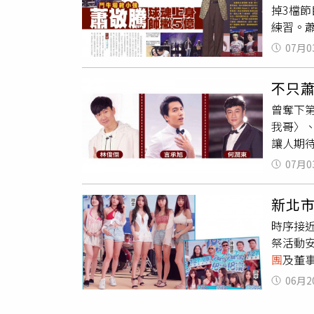
Horo
掉3檔節
著我做
對和DJ
「大韜
練習。
你》、
影／焦正
上的感
除了率
專輯是D
開場演
07月0
受邀進
球跑透
準之上
隆路住戶
型，北流
月2日開
欣賞花
品。店
不只
場較勁
麗華百
驗。記
曾奪下
三檔節
等，主持
23》，源
我哥〉、
估讓老
河濱公
的狀態
讓人期
關練球
夜市美
了一個
常與蕭
出來都
秀，可
07月0
有，反
杰倫在
人的狂
話：03
店」也收
話。」
依然露
包括歌
aNue
新北市
你來我
人LuL
南投縣魚
週三至週日
時序接近
片讓歌
再叫我哥
頭、文
（02）
祭活動
不見尾
組) 更
燈，還會
00，週一、
團
及董
《籃球
雜誌「旺
場、周邊
「薇幸
隊與蕭
絲切勿錯過
看9分2
06月2
君戴上
組) 更
Fashi
5789
重鹹下去
雜誌「旺