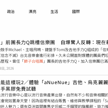
寵物
政治
漂亮
生活
國際
運勢
運動
梅酒
子」前團長力Q跳槽信樂團 自爆驚人反轉：現在
鼓手Michael、主唱飛鳴、鍵盤手Tomi及吉他手力Q組成的「
《信念不滅》台北音樂會進行彩排。久未公開面對媒體的團員們
路歷程。曾任「
獅子合唱團
」團長的吉他手力Q，加入信樂團已滿
認真考慮轉行開Uber或送外賣，幸好老婆及時阻止。就在徬徨
8日, 2026
適圈。力Q幽默表示：「在獅子我是團長，現在只是吉他手，但
至今仍對加入團隊感到不可思議。面對外界最關注的主唱更迭議
能這樣玩2／體驗「aNueNue」吉他、烏克
唱信（蘇見信）比較，但他並不介意，更展現極高抗壓性：「我
二手黑膠免費試聽
個他。」面對網友諷刺「沒有信，只剩樂團」，飛鳴表示比起酸
北流行音樂中心是以流行音樂產業出發，自然有不少和音樂相關
魂助陣，開玩笑緩頰：「如果大家一定要有『信』字，我可以改
會宛如置身天堂！因為這裡有結合販售、維修與教學課程的「Sax Q
迷人魅力；還有亞洲首間專售史坦威二手鋼琴的旗艦館、致力推廣音樂沙