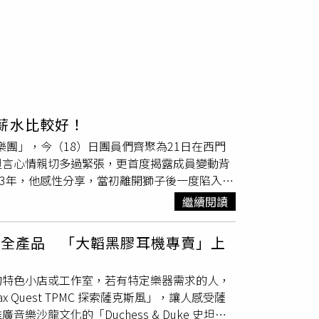
薪水比較好！
信樂團」，今（18）日團員們齊聚為21日在西門
坦言心情親切多過緊張，更首度揭露成員變動背
3年，他感性分享，當初離開獅子後一度陷入迷
之際，信樂團鍵盤手Tomi遞出橄欖枝，讓他決定
繼續閱讀
薪水比較好。」他大讚信樂團的作品具備極高辨
題，接任主唱的飛鳴直言，雖然每天都會被拿來
麗麗全產品 「大韜黑膠耳機專賣」上
最大的目標就是不要變成他，我喜歡他，但不能
言酸語，更期待聽到專業的建議。力Q則在一旁
的特色小店或工作室，若有特定樂器需求的人，
名叫力信！」
uest TPMC 探索薩克斯風」，讓人感受薩
龍文化的「Duchess & Duke 史坦威