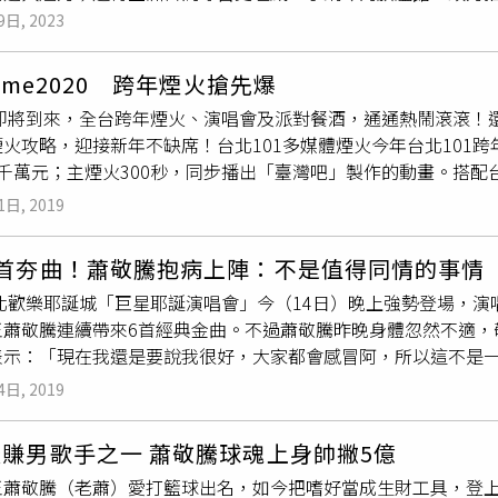
專售旗艦館」；以及採預約制、有著鮮明橘色外表的「Vincent's Ac
9日, 2023
教學、維修保養與代理銷售等，其他還包括Pioneer DJ展示與
。「Sax Quest TPMC 探索薩克斯風」除了專售薩克斯風，也
come2020 跨年煙火搶先爆
e 史坦威二手鋼琴專售旗艦館有專業的二手鋼琴廠房整修技術團隊
0年即將到來，全台跨年煙火、演唱會及派對餐酒，通通熱鬧滾滾
Nue北流旗艦館體驗產品時，會自然置身於空間中以品牌經典鳥
火攻略，迎接新年不缺席！台北101多媒體煙火今年台北101跨年煙
走訪了北流兩間音樂類型店家，其中一間為專營烏克麗麗與吉他的「a
千萬元；主煙火300秒，同步播出「臺灣吧」製作的動畫。搭配
威夷原住民語的「彩虹」，夏威夷原住民將釋放正能量的「彩虹人」視
、蕭敬騰與
獅子合唱團
、Leo王、ØZI及網紅這群人等，主持人是黃
夷文化時認為彩虹人熱情、快樂的精神與品牌理念相符，除了以此命
1日, 2019
跨年派對DominikT DJ秀，引爆派對氣氛。（圖／台北10
，從台灣開創aNueNue至今已有15年歷史，之前商品多採寄售
有最棒的選擇！89樓觀景台跨年趴有DominikT DJ秀，還送伴手禮；
驗aNueNue全產品的空間，像是各尺寸的烏克麗麗、原聲吉
6首夯曲！蕭敬騰抱病上陣：不是值得同情的事情
MIFUSA樂團表演，提供Tapas餐點、MOËT香檳及軒尼詩VS
包、琴弦、調音器等周邊配件，現場都能試彈與觸摸，還能進行
新北歡樂耶誕城「巨星耶誕演唱會」今（14日）晚上強勢登場，
//www.passngo.com.tw/Event2020.101‧票價：89樓
格約為7,900～10,600元。（圖／焦正德攝）現場還有將吉
王蕭敬騰連續帶來6首經典金曲。不過蕭敬騰昨晚身體忽然不適，
‧電話：02-8101-8800餐吧Check!欣賞台北101煙火，
。（圖／焦正德攝）而黃韻玲也分享，原來她先前是在曹雅雯慶
表示：「現在我還是要說我很好，大家都會感冒阿，所以這不是
8樓餐廳與頂樓「CÉ LA VI Taipei」（2,500元／人）；微風信義4
許多產品通路及分公司的aNueNue進駐北流。走進店內，會發現
氣，從台中收工回台北後，他立刻休息，原以為睡一覺就能好轉
00元起），戶外區送香檳、鹹甜小食，或烈酒、生蠔與套餐票券（5
4日, 2019
入空間設計中，例如鳥桶身曲線走廊框以及經典鳥吉他等比放大
到工作模式，「那麼多人在下面，看到他們應該就好了」，他認
派對也很吸睛。稍遠的八德路四段106巷、京華城原址後方，可
例如盧廣仲、蕭敬騰的
獅子合唱團
合作，2020年也與有35年手
現在就靠多喝水把毒素排出。蕭敬騰一連演唱６首歌曲。（圖／
趴（1,500元／人），酒食吃喝到飽，絕對玩得盡興！「Chefs C
選木材、手工琴頭削切、面版日系雕花等，成為許多樂手與歌手
賺男歌手之一 蕭敬騰球魂上身帥撇5億
將合體
獅子合唱團
出席北一女校慶演唱會，問他是否可以如期演
／Chefs Club Taipei提供）「酌易酒坊」跨年趴提供多種
他與烏克麗麗，因有多種系列規格，從初學者到專業用戶都能挑到自
蕭敬騰（老蕭）愛打籃球出名，如今把嗜好當成生財工具，登上陸
。」年底還有跨年表演，行程滿檔，他坦言事前準備比較多，「
Check!「太平洋商旅」、「amba松山意舍」和「泡泡飯店」