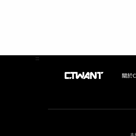
義大世
絲切勿錯過
23:5
Fashi
城路一段
元，可於
月31
灣無人機
演唱會
供）由
:::
火秀。‧
關於C
本