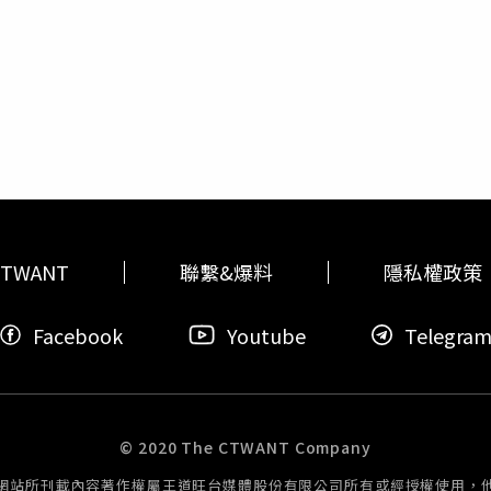
界近年都推出台灣最長「999秒3D特效煙火秀」，今年更加碼無
。 想追蹤周刊王最勁爆消息，請進最新臉書：https://www.faceb
2，將以「無人機燈光秀」帶出「999秒3D特效煙火秀」，並搭
on、最IN的娛樂流行資訊，請點讚時報周刊粉絲團：https://www.faceb
10號‧電話：07-656-8080絕佳煙火觀景點：購物廣場後的草
22:30～23:50無限次搭乘）、義守大學教學樓百階梯、科技
日中午起，即可進入卡位。高雄夢時代跨年晚會演唱會請來蕭敬騰
隊，嗨翻南台灣！‧地址：高雄市前鎮區中華五路789號‧電話：07
＋煙火燈光秀金門縣政府今年邀請到王識賢等知名歌手，與民眾
沈玉琳與若綺主持；演唱歌手有王識賢、卓文萱及流氓阿德等，
地點：金門縣金湖鎮市港段15地號‧電話：082-328-638絕
TWANT
聯繫&爆料
隱私權政策
Facebook
Youtube
Telegra
© 2020 The CTWANT Company
網站所刊載內容著作權屬王道旺台媒體股份有限公司所有或經授權使用，