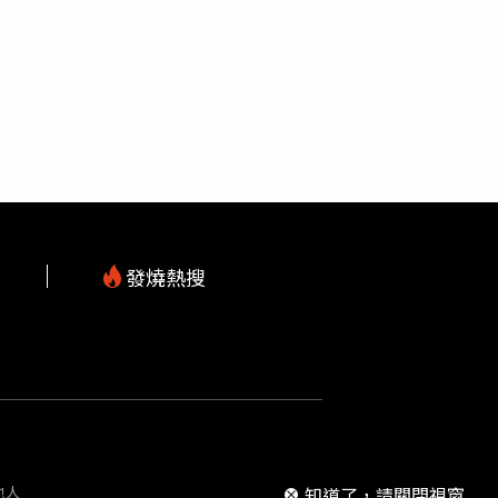
人機展演秀。（圖／義大世界提供）跨年夜的
ook.com/119wantweekly想掌握最
配4段壯麗音樂華麗呈現。‧地址：高雄市大樹區學
ook.com/want.ctw/
坪、飯店房間，以及餐廳、摩天輪（套票2,980
樓前平台、理工樓、體育館、宿舍前、校門旁。12
與丁噹等大咖，由曾國城和王仁甫主持。搭配台
-813-5678 絕佳觀景點：夢時代大道金門
一同歡度跨年夜。（圖／金門縣政府文化局提
此外將有市集、摸彩、演唱會、雷射燈光秀及煙
佳煙火觀景點：山外圓環
發燒熱搜
m
知道了，請關閉視窗
他人