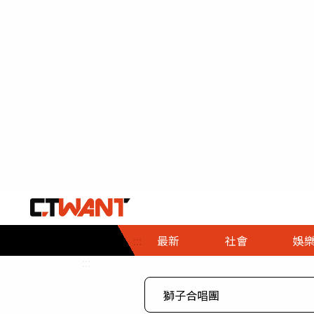
社會首頁
娛樂首頁
財經首頁
政
:::
最新
社會
娛
時事
即時
熱線
:::
直擊
大條
人物
調查
專題
３Ｃ