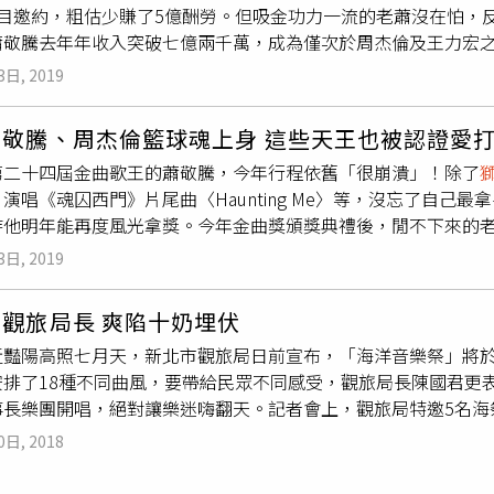
witz與George Szell於1953年因鬥速而生的私版黑膠唱片
目邀約，粗估少賺了5億酬勞。但吸金功力一流的老蕭沒在怕，反而
，要好好珍惜。」蕭敬騰一連帶來《讓我為你唱情歌》，《只能
秀，讓來客同嗨整夜（2,500～3000元／人）。「泡泡飯店」
黑膠耳機專賣北流店」，老闆大韜從高中時期開始聽黑膠，著迷
蕭敬騰去年年收入突破七億兩千萬，成為僅次於周杰倫及王力宏
《皮囊》、《王妃》等夯曲，他表示《寂寞還是你》是自己早期
德）Good View在台北市政府看演唱會和台北101煙火，是
覺。」2007年他以網路商店起家，主要從美、英等國尋來二手
領
獅子合唱團
推出新專輯《Replay》、主演電視劇《魂囚西門
EMO，所以只有only piano，今晚想讓大家多聽一個有BA
出。（圖／相信音樂提供）搶看台北101煙火，擠不到觀景第一
3日, 2019
駐北流。他提到，中壢店老顧客通常是目的性取向，會特地尋找1
透演出，已經忙得不可開交。下半年，蕭敬騰除了與庾澄慶合作奇
，為演唱會畫下完美句點。
頂樓、國父紀念館、光復南路和信義路口、北醫大旁、信安街公園
店的客群年齡層較廣、口味多元，因此他還特地進了一些像是韓團B
始也加盟對岸號稱全明星籃球競真人秀的《Super 3:星鬥場》，跟
火！樂園搭景點 倒數同嗨台北美麗華百樂園煙火演唱會台北美
內的二手黑膠與耳機都可以提供試聽，而且大韜還打算擴增一個音
蕭敬騰、周杰倫籃球魂上身 這些天王也被認證愛
。該節目屬性正中老蕭下懷，他本身就是娛樂圈有名的籃球發燒
樂園提供）演唱會以摩天輪燈光秀結合300秒煙火秀，營造浪漫
者請大韜介紹店內特別的黑膠唱片，他翻出一張從美國搜得的《柴
第二十四屆金曲歌王的蕭敬騰，今年行程依舊「很崩潰」！除了
目邀約，若照他參賽《歌手2017》拿了一億三千萬台幣、在《
則由幽默的Dennis擔綱。‧地址：台北市中山區敬業三路20號‧電
自知名鋼琴家Vladimir Horowitz與20世紀最偉大指揮家之一的
演唱《魂囚西門》片尾曲〈Haunting Me〉等，沒忘了自己
蕭少賺五億台幣，只為一圓籃球夢。不只把白花花的酬勞往外推
園能欣賞美麗的煙火倒影，或是到捷運劍南路站、樂園1F水舞廣
，「這不知道是從哪裡流出的私版錄音版本，通常我們對這種數
待他明年能再度風光拿獎。今年金曲獎頒獎典禮後，閒不下來的
，歌迷把球場當成追星聖地，捕獲老蕭的機率超高，而且他還穿上
食花蓮「太平洋觀光節」偶像演唱會與煙火秀，嗨翻東大門！（
自己的觀察，表示上個世代的人通常是先有播放設備再買黑膠，
敬騰相約球場比拚的莫過於周杰倫，打球打成麻吉的老蕭跟周董
難，不只能看到偶像打籃球，金曲歌王私下的舉動也盡入眼底，
順道吃東大門夜市美食。建議隔天清晨可往三仙台欣賞日出。‧
3日, 2019
而會先入手黑膠，「然後覺得總有一天我一定會有自己的播放器
IG放上球場上的影片，釣出蕭敬騰留言：「只能讚！不能再多。
熱，但老蕭從沒忘了自己的歌手本業，今年他未入圍金曲獎，成
-822-7171#524絕佳煙火觀景點：中山路與重慶路口南投日月
了一張黃韻玲1988年發行的唱片「我就是這樣 你就是你」，
不只籃球話題，年初蕭敬騰放上圍巾照，也被周杰倫霸氣回：「
臉相挺，壓軸走金曲星光大道時的復古造型帥出新高度，被評為
手白楚山也在演出之列；24:00則於水社與伊達邵潭面施放煙火
Nue北流旗艦館電話：（02）2783-4488地址：台北市南港區忠
觀旅局長 爽陷十奶埋伏
往讓大家笑翻。另一位金曲歌王林俊傑，除了健身房也常現身籃球
u加油打氣，讓人看到他有情有義的一面。今年老蕭除了推出
獅子
池鄉水社村中山路599號‧電話：049-291-6060絕佳煙火
12：00～20：00，週一、二休網址：https://www.anuen
豔陽高照七月天，新北市觀旅局日前宣布，「海洋音樂祭」將於7
迷尖叫，曾受邀成為明星籃球賽一員。此外，NBA球星林書豪也
〉、演唱《魂囚西門》片尾曲〈Haunting Me〉等，產量相
武廟。南投清境高山煙火演唱會在海拔1,750公尺以上看煙火秀
2785-7275地址：台北市南港區忠孝東路七段99號（文化館W10
安排了18種不同曲風，要帶給民眾不同感受，觀旅局長陳國君更
」的的言承旭，多年前就被媒體目擊在籃球場連打五小時都不喊
多精采內容，詳見最新出刊273期《周刊王》和2159期《時報
有觀星的導覽。‧地址：南投縣仁愛鄉仁和路170號‧電話：049-2
二休網址：https://www.facebook.com/JimVinylRecords
事長樂團開唱，絕對讓樂迷嗨翻天。記者會上，觀旅局特邀5名海
火》，愛籃球的程度比周杰倫等人還早被認證。身材高挑的何潤
透價39元」，2019/07/03全省4大超商、全聯及美廉社強勢
民宿雲林劍湖山世界煙火演唱會演唱會歌手有李佳歡和陳芳語等，
」，穿著比基尼大露東、西半球，令現場媒體感性地說：「辣妹
敬騰競技，也是老蕭的球友之一，私下會資助籃球隊買球衣、球鞋
。想追蹤周刊王最勁爆消息，請進最新臉書：https://www.facebo
0秒煙火秀。另有限量露營活動，迎接跨年與日出。‧地址：雲林縣古
0日, 2018
墨鏡和5名辣妹合照，蝦米哥雖無法探查他的目光聚焦處，但看他
多精采內容，詳見最新出刊273期《周刊王》和2159期《時報
on、最IN的娛樂流行資訊，請點讚時報周刊粉絲團：https://www.face
絕佳煙火觀景點：摩天輪、園外文昌路、國道3號交接處、湖光山
，明年該不會蹦出個18招吧！
透價39元」，2019/07/03全省4大超商、全聯及美廉社強勢