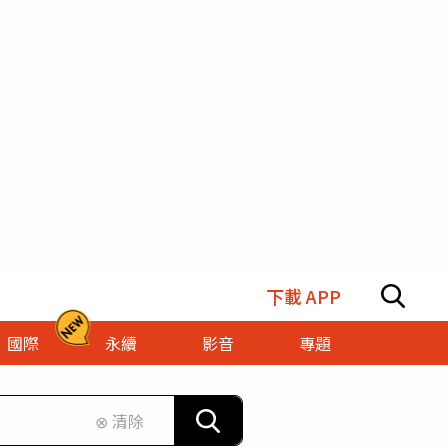
下載 APP
國際
永續
影音
專題
⊗ 清除