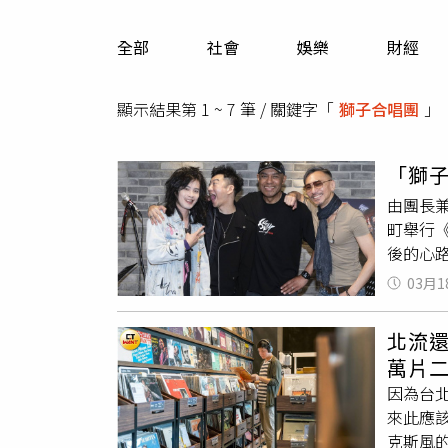
人物
汽車
全部
社會
娛樂
財經
專欄
房產新勢力
顯示結果第 1 ~ 7 筆 / 關鍵字「
獅子合唱團
」
「獅
由團長兼
町舉行
後的心
惘，甚至
03月1
跳出舒
識度，
北流還
與前主
萬片
做第二
因為台
展現團
來此應該
克斯風的