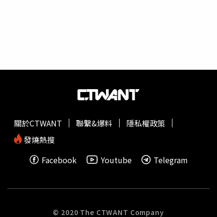
此最高法院才會在今年3月29日召開法官會議討論，不料與
卻賺大錢、開豪車、喜迎龍鳳胎，因此心生不滿，埋下殺
會多數法官「未能體察上意」，最後以壓倒性多數表決反對
機。(圖／報系資料照)據調查，王男因不滿長久以來勞役不
討論本案，把這個燙手山芋丟回給憲法法庭，導致「第四
均、帳目及匯兌問題，與李氏夫妻發生爭執，3人8日相約在
審」的大法官們要自行決定是否宣告「連身條款」違憲，這
新北市土城的移工宿舍談判約2小時，過程中王男疑似不滿
下憲法法庭就要自行面對是否替38死囚翻案的後果，並接受
遭質疑，頓起殺機，竟持預藏的鐵棒突襲夫妻後腦，2人遭
全國人民檢驗。
擊暈後再痛下殺手。檢警相驗，2人頭骨幾乎碎裂，死狀悽
慘。9日清晨，王男開著死者的座車，載運屍體至桃園市高
鐵桃園站旁停車場隨機棄屍，經過變裝後帶著行李前往桃園
國際機場，搭乘班機潛逃回泰國。
關於CTWANT
聯繫&爆料
隱私權政策
發燒熱搜
Facebook
Youtube
Telegram
© 2020 The CTWANT Company