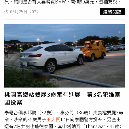
訊，詢問是否有人要購買BMW，開價90萬元，還補充說明
「很划算耶，只是後車廂有沾到一點屍水，正在美容」，更
繼續閱讀
06月25日, 2022
強調這輛車就是「桃園三屍命案那台」，引發熱議。對此，
警方反駁，目前該車輛仍為查扣狀態，沒有流進市面。
桃園高鐵站雙屍3命案有進展 第3名犯嫌泰
國投案
泰籍台僑李邦勝（32歲）、李芬芳（36歲）夫妻檔雙屍3命
案，涉案的35歲男子
王大賢
17日向泰國警方投案，另查出
還有2名共犯也逃往泰國，其中塔納瓦（Thanawat，42歲）