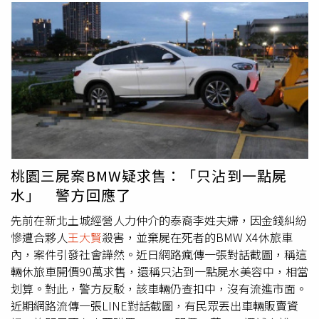
桃園三屍案BMW疑求售：「只沾到一點屍
水」 警方回應了
先前在新北土城經營人力仲介的泰裔李姓夫婦，因金錢糾紛
慘遭合夥人
王大賢
殺害，並棄屍在死者的BMW X4休旅車
內，案件引發社會譁然。近日網路瘋傳一張對話截圖，稱這
輛休旅車開價90萬求售，還稱只沾到一點屍水美容中，相當
划算。對此，警方反駁，該車輛仍查扣中，沒有流進市面。
近期網路流傳一張LINE對話截圖，有民眾丟出車輛販賣資