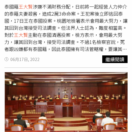
泰國籍
王大賢
涉嫌不滿財務分配，日前將一起經營人力仲介
的泰籍夫妻殺害，造成2屍3命命案。王犯案後立即逃回泰
國，17日王在泰國投案。桃園地檢署表示會用最大努力，讓
其回到台灣接受司法調查。但法界人士認為，難度相當高。
對於
王大賢
主動在泰國清邁投案，檢方表示，會用最大努
力，讓其回到台灣，接受司法調查。不過1名檢察官說，死
者跟凶嫌都有泰國籍，因此泰國擁有司法管轄權，要讓其回
台接受審判機率低。律師李德豪表示，把他帶回來受審難度
繼續閱讀
06月17日, 2022
較高，原因是被害人是泰國人，嫌犯也是泰國人的情況下，
泰國會有管轄權存在。一般國家通常不太會把自己國民引渡
到國外，除非泰方願意引渡，或他願意主動回台，但機率不
大。