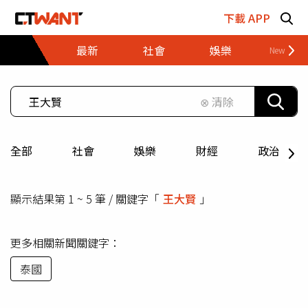
跳至主要內容區塊
下載 APP
最新
社會
娛樂
財經
⊗ 清除
全部
社會
娛樂
財經
政治
顯示結果第 1 ~ 5 筆 / 關鍵字「
王大賢
」
更多相關新聞關鍵字：
泰國