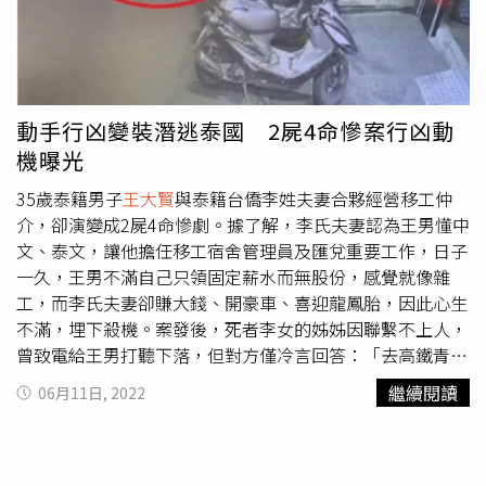
「反廢死」浪潮，民眾上街抗議婦幼安全問題。（圖／報系
資料照）所謂「重大刑案連身條款」、「更二連身條款」等
最高法院分案原則，是司法院為讓案件早日確定，因此在
1987年陸續函令最高法院，要求針對死刑、無期徒刑等重
大刑案，以及案件經二次以上發回更審，再上訴最高法院，
動手行凶變裝潛逃泰國 2屍4命慘案行凶動
須由同一法官審理，除非法官調動或退休才能換人，避免案
機曝光
件一再發回，影響當事人權益，不料這2個分案原則竟成為
憲法法庭替死囚翻案的「破口」。有法界人士指出，「重大
35歲泰籍男子
王大賢
與泰籍台僑李姓夫妻合夥經營移工仲
刑案連身條款」、「更二連身條款」將案件重複分給同一法
介，卻演變成2屍4命慘劇。據了解，李氏夫妻認為王男懂中
官，牴觸案件不能指定分給特定法官的「法定法官原則」，
文、泰文，讓他擔任移工宿舍管理員及匯兌重要工作，日子
如果以此推翻最高法院已判決確定的38個死囚案，看似冠冕
一久，王男不滿自己只領固定薪水而無股份，感覺就像雜
堂皇，不過在被不少民眾認為朝實質廢死邁進的憲法法庭和
工，而李氏夫妻卻賺大錢、開豪車、喜迎龍鳳胎，因此心生
執政黨眼中，彷彿在路上「撿到槍」，讓憲法法庭和執政黨
不滿，埋下殺機。案發後，死者李女的姊姊因聯繫不上人，
口口聲聲強調的「憲法意識」和「人權立國」，可能成為殺
曾致電給王男打聽下落，但對方僅冷言回答：「去高鐵青埔
人免償命的通關密碼。最高法院不願廢除「重大刑案連身條
站找」，李女姊姊聽後驚覺情況不對，立刻到青埔派出所報
繼續閱讀
06月11日, 2022
款」，憲法法庭如縱放38個死囚須自負後果。（圖／報系資
案。警方循線追查，發現白色BMW轎車停在高鐵鄰近一處
料照）據指出，司法高層原先希望最高法院自行開會廢除
停車場，打開後車廂發現李氏夫妻遺體，且已死亡多時，身
「重大刑案連身條款」、「更二連身條款」的分案規則，這
上、頭部多處鈍器外傷，屍水也沿著車廂溢出車外。王男不
樣就可以將縱放38個死囚的違憲問題，甩鍋給最高法院，因
滿自己只領固定薪水而無股份，感覺就像雜工，而李氏夫妻