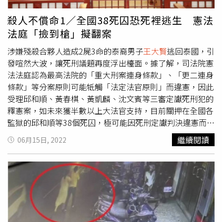
殺人不償命1／全國38死囚恐死裡逃生 憲法
法庭「撿到槍」擬翻案
涉嫌殘殺合夥人造成2屍3命的泰裔男子
王大賢
逃回泰國，引
發喧然大波，讓死刑議題再度浮出檯面。據了解，司法院憲
法法庭認為最高法院的「重大刑案連身條款」、「更二連身
條款」等分案原則可能牴觸「法定法官原則」而違憲，因此
受理邱和順、黃春棋、黃凱麟、沈文賓等三審定讞死刑犯的
釋憲案，如未來獲半數以上大法官支持，目前關押在全國各
監獄的邱和順等38個死囚，極可能因死刑定讞判決違憲而獲
得翻案，引起國人關注和被害家屬極大恐慌！由於台灣社會
繼續閱讀
06月15日, 2022
超過8成以上民眾反對廢除死刑，加上年底將進行縣市長大
選，司法院憲法法庭如果「不體貼」執政當局，驟然替38個
死囚翻案，極可能對執政的民進黨選情造成不利影響，不少
法界人士判斷，在多數大法官為民進黨總統蔡英文提名任命
的憲法法庭，應不至於在選前搬石頭砸執政黨的腳，最多只
會開庭測風向，一般預料縣市長選舉後，憲法法庭可能就要
對死囚釋憲案攤牌。內湖4歲女童小燈泡當街遭殘殺引發