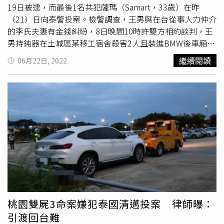
19日被逮，而最後1名共犯薩瑪（Samart，33歲）在昨
（21）日向泰警投案。檢警調查，王男與在台從事人力仲介
的李氏夫妻有金錢糾紛，8日晚間10時許雙方相約談判，王
男持鈍器在土城區某移工宿舍殺害2人且裝進BMW後車廂，
9日再棄屍在高鐵桃園站附近停車場，王男當天已搭機潛逃
繼續閱讀
06月22日, 2022
回泰國。經泰國警方策動，王男17日在父親陪同下向清邁警
方投案。檢警根據監視器等證據，發現另有2名共犯塔納
瓦、薩瑪，2人由王嫌僱用殺害死者夫妻，犯案後於11日返
回泰國。其中，塔納瓦19日被逮，供出王男以40多萬台幣
委託找他殺害李姓夫婦，但事成之後僅收到不到2萬塊。另
外，第3名共犯薩馬，在昨日向警方投案。據了解，全案3名
犯嫌已到案，不過王男起初否認殺害李姓夫婦，辯稱是台灣
黑幫所為，警方持續偵訊後，才又改口且有2名共犯，聲稱
是因毒品利益發生爭吵，全案由泰國警方深入調查中。
桃園雙屍3命案嫌犯泰國清邁投案 律師曝：
引渡回台難