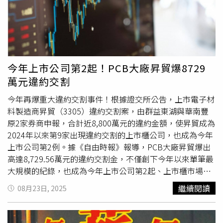
今年上市公司第2起！PCB大廠昇貿爆8729
萬元違約交割
今年再爆重大違約交割事件！根據證交所公告，上市電子材
料製造商昇貿（3305）違約交割案，由群益東湖與華南豐
原2家券商申報，合計近8,800萬元的違約金額，使昇貿成為
2024年以來第9家出現違約交割的上市櫃公司，也成為今年
上市公司第2例。據《自由時報》報導，PCB大廠昇貿爆出
高達8,729.56萬元的違約交割金，不僅創下今年以來單筆最
大規模的紀錄，也成為今年上市公司第2起、上市櫃市場第9
起鉅額違約交割案。昇貿的股價走勢在事件發生前一路狂
繼續閱讀
08月23日, 2025
飆。由於競爭對手
瑞昇金屬
宣布停業，市場普遍視為利多，
帶動股價自7月17日的58元起漲，在短短1個多月內持續上
攻，並於8月19日以漲停價106.5元收盤，創下近18年來新