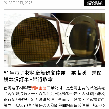
繼續閱讀
08月19日, 2025
的「海嘯第一排」。此前，老牌半導體材料商「
瑞昇金屬
工
業」經營超過半世紀，日前於官網發出公告，因為財務困境
8月12日停止營業。工具機大廠瀧澤科技也因應景氣壓力，
宣布自8月22日起啟動「每週五固定休假制」，初步規劃為
期三個月，並視訂單情況再做調整。公司強調，這項策略是
為了「養精蓄銳」，等待景氣回暖。根據勞動部最新統計，
截至8月15日，全台已有近4000人被實施無薪假，其中91%
集中在製造業，半個月內淨增近500人。受美國關稅衝擊的
人數高達2388人，比7月底多出653人。其中一家主攻美國
市場的汽機車車燈大廠，更一口氣通報412人放無薪假，顯
示衝擊已全面擴散。台灣機械公會直言，美國關稅「疊加計
算」，再加上台幣升值，導致台灣機械產品與日、韓相比，
51年電子材料廠無預警停業 業者嘆：美關
價格落差高達20%。不少廠商被迫「做四休三」，產業壓力
稅戰沒訂單+銀行收傘
全面罩頂。公會呼籲政府應放手讓台幣貶值，以挽救出口產
業。
台灣電子材料廠
瑞昇金屬
工業公司，是台灣主要的焊錫與電
子溶劑製造商之一，沒想到近日無預警公告，因財務困難及
銀行緊縮銀根，無力繼續營運，全面停止營業，消息震撼產
業界。這家老牌企業是否因為關稅問題而造成停業，還未經