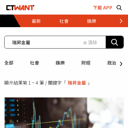
跳至主要內容區塊
下載 APP
最新
社會
娛樂
財經
⊗ 清除
全部
社會
娛樂
財經
政治
顯示結果第 1 ~ 4 筆 / 關鍵字「
瑞昇金屬
」