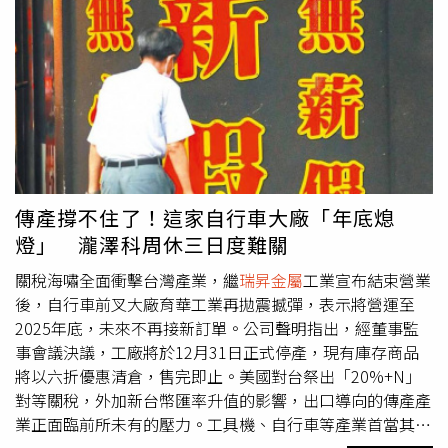
高，漲幅高達83.6%。然而，根據台股T+2交割制度（即交
易日後第2個工作日完成款券結算），本次違約交割正巧出
現在8月20日的交易。當天昇貿股價以102元開盤，盤中最
高觸及103元，但最終卻急轉直下，暴跌10.6元，以95.9元
跌停價作收。這樣的急遽反轉，顯然讓不少投資人來不及下
車。另據證交所統計，22日證券商整體申報「買進、賣出合
計總金額」及「買進、賣出相抵後金額」分別為9,414.4萬
元及430.3萬元。
傳產撐不住了！這家自行車大廠「年底熄
燈」 瀧澤科周休三日度難關
關稅海嘯全面衝擊台灣產業，繼
瑞昇金屬
工業宣布結束營業
後，自行車前叉大廠育華工業再拋震撼彈，表示將營運至
2025年底，未來不再接新訂單。公司聲明指出，經董事監
事會議決議，工廠將於12月31日正式停產，現有庫存商品
將以六折優惠清倉，售完即止。美國對台祭出「20%+N」
對等關稅，外加新台幣匯率升值的影響，出口導向的傳產產
業正面臨前所未有的壓力。工具機、自行車等產業首當其
衝，已陸續傳出減產、歇業的消息，形同站在這波產業風暴