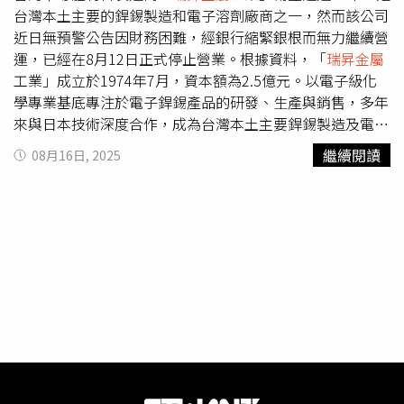
區與業者座談，精密機械發展協會理事長張市育與會後跟記
台灣本土主要的銲錫製造和電子溶劑廠商之一，然而該公司
者表示，美國發動貿易戰是全球性的，面對新一波的供應鏈
近日無預警公告因財務困難，經銀行縮緊銀根而無力繼續營
重組，業者「要能撐過兩季」，確實有金屬加工供應鏈「收
運，已經在8月12日正式停止營業。根據資料，「
瑞昇金屬
攤不做了」，二、三代不接班，老董沒單，資金斷鏈乾脆收
工業」成立於1974年7月，資本額為2.5億元。以電子級化
工。
學專業基底專注於電子銲錫產品的研發、生產與銷售，多年
來與日本技術深度合作，成為台灣本土主要銲錫製造及電子
溶劑廠商。旗下產品通過多種國際品質認證，市場版圖拓展
繼續閱讀
08月16日, 2025
至歐美、日本、中國、泰國、馬來西亞、越南和印尼等多
國。然而，
瑞昇金屬
在今年5月就曾對外提到，受到全球運
輸成本上揚、地緣政治緊張，以及川普政府關稅政策影響等
因素，全球自由貿易體系正面臨挑戰，原物料與民生用品價
格恐上漲2成。其中，中國大陸錫粉出口成本因關稅增加而
大幅攀升，更進一步加重營運壓力。不到3個月時間，
瑞昇
金屬
工業便在官網首頁位置宣布，因財務困難及銀行緊縮銀
根，已無力持續營運，自114年8月12日起全面停止營業，
宣告結束長達51年的經營歷程。財經媒體普遍認為，隨著
瑞
昇金屬
退場，國內電子材料市場競爭格局將出現新變化。主
要對手昇貿被看好將直接受惠，在利多預期帶動下，昇貿股