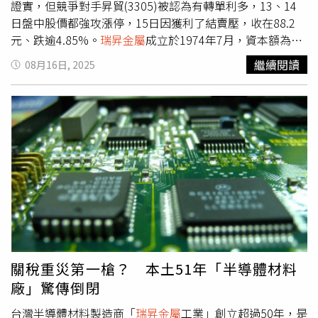
證實，但競爭對手昇貿(3305)被認為有轉單利多，13、14
日盤中股價都強攻漲停，15日因獲利了結賣壓，收在88.2
元、跌逾4.85%。
瑞昇金屬
成立於1974年7月，資本額為2.5
億元，因為有與日本技術合作，主要進行電子銲錫產品的研
繼續閱讀
08月16日, 2025
發、生產與銷售，產品包括電子級溶劑、有鉛及無鉛銲錫
棒，錫球、錫粉、銲錫絲、銲錫膏，以及特殊合金、助銲
劑、稀釋劑，甚至半導體相關材料，如磷銅球、無氧銅塊、
封裝用環氧樹脂等，在桃園與中國天津設廠，產品銷往歐
美、日本、中國大陸與東南亞國家。
瑞昇金屬
的官方網站曾
在5月時提到，中國政府將推出經濟刺激措施，帶動鋼鐵、
塑化、銅鎳等原物料需求，預期將迎來新一波漲價潮，且全
球運輸成本上升，地緣政治緊張局勢和川普關稅政策影響全
球自由貿易流通，導致民生用品與原物料價格可能上漲
20%。5月21日時，也發聲明表示，該公司在台灣地區並無
任何合作夥伴，亦未授權任何公司或個人代表本公司從事任
何商業活動。如各界接獲自稱與本公司有合作關係之單位或
關稅重災第一槍？ 本土51年「半導體材料
個人所發出之訊息，均屬不實。而最新的就是8月12日的停
廠」驚傳倒閉
業公告，直言：「因財務困難，復經銀行緊縮銀根，已無力
繼續營運」。行政院長卓榮泰8月14日下午到台中市精密園
台灣半導體材料製造商「
瑞昇金屬
工業」創立超過50年，是