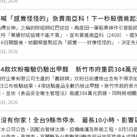
「和平幸福」》，回顧自己的人生歷程，也再次傳達對閱讀、和
6日, 2026
作綜藝節目，都是對
產業
的正向刺激，「所以任何人從事這個工作
挺過最嚴格的安全考驗。導入七期豪宅規格，彰化美學躍上國際
獲得各界高度肯定，一生榮獲三座圖書金鼎獎、三所大學頒授名
的綜藝黃金鐵三角主持的《超級大熱門》，今日首度進棚錄製。
成本為優先考量時，泰和茂反其道而行，重金將七期豪宅設計團
表彰他長年在教育、文化、出版及公共事務上的卓越貢獻。高希
逆喊「感覺怪怪的」急賣南亞科！下一秒股價竟起
獎肯定，如今在觀眾期待下再度合體，不僅象徵經典組合回歸，
昕居」與花壇「昕城」兩案，接連奪下羅馬、東京、倫敦等國際
出「閱讀能救一個人，觀念可以改變一個國家」的理念，也留下
指標女神」之稱的財經網紅巴逆逆，再度因一筆股票操作引發股民
、Lulu與陳漢典組成的綜藝黃金鐵三角主持的《超級大熱門》，
的大型建商包辦。如今，一家來自彰化的建設品牌站上了國際舞
」、「讀一流書、做一流人、建一流社會」、「書櫃代替酒櫃」
呼「業績好成這樣不能不買」，宣布買進南亞科（2408），還
最強笑星」為主題，集結綜藝笑星、模仿高手及重量級藝人同台
住宅與國際建築美學接軌。泰和茂強調與自然和諧共生的居住體
對，事就做對」、「戰爭沒有贏家，和平沒有輸家」及「和平幸
料6日開盤後，她觀察盤勢認為「感覺……好像怪怪的」，決定先
灣綜藝節目的熱鬧氛圍。節目另一大單元「超級巨星秀」則將依
設計、規劃與建材配備等，皆採用台中高端住宅規格精心打造。 
業經營者。遠見．天下文化表示，高希均完成奉獻的一生後安然
網友笑稱「反指標女神」再度發威，紛紛留言「感謝女神放手」、
限定演出，從經典金曲、流行舞蹈到懷舊秀場與最新潮流，力求
造健康好宅在奪目的設計光環背後，泰和茂更在乎的是「與自然
閱讀、傳播進步觀念及推動文明社會的使命，讓他珍視的價值在
6日, 2026
4000點，雖然6日大盤拉回整理，但記憶體族群仍維持市場熱
品，而是乘載日常生活的容器。在選址與產品規劃上，團隊一定
及高希均生前遺願，一切從簡，不設靈堂、不舉行公祭，並懇辭
焦點。巴逆逆5日在臉書分享交易紀錄，表示看好記憶體
產業
後市
3房為主力，堅持每間衛浴皆配置對外窗，以達到最佳通風與採光
念這位一生奉獻知識與文化的出版先驅。高希均長年推動閱讀與
4款炊粉複驗仍驗出甲醛 新竹市府重罰384萬
資替自己賺到一套SPA用品。不過，她隔天上午隨即貼出對帳單
透過建築與自然環境的和諧對話，打造具備健康、舒適與永續理
臉書，天下文化 ）
明好企業有限公司生產的「農耕牌」炊粉日前遭檢出含有不得添
有些不太對，因此選擇先把資金收回。她分析，這波行情「搞不
變新地標伴隨「昕城」與「昕居」獲得市場熱烈迴響，泰和茂的
4日公布檢驗結果，4項送驗產品全數仍檢出甲醛。新竹市政府表
還有更大的修正空間，「如果是的話，下一次下墜會很恐怖」，
雙鐵特區」（彰化高鐵特區與田中火車站生活圈）。泰和茂透露
售，並依《食品安全衛生管理法》裁處384萬元罰鍰，同時將相
退場觀望，避免損失擴大。沒想到，她公布賣股消息後不久，南亞
站步行僅約3分鐘，預計規劃14層住宅大樓。期盼未來無論是在
次完成複驗的產品包括農耕牌南瓜炊粉、大燕麥炊粉、山藥炊粉及
一度下探436元，低於前一個交易日445元收盤價，但上午9時
看見的不只是新的建築，而是一座城市持續蛻變的風貌。泰和茂
5日, 2026
，認定業者違反《食品安全衛生管理法》第15條第1項第3款規
幅，盤中最高來到462.5元；截至中午左右，股價約454.5元，上漲
塑造更多具代表性的城市新地標。
除依法規辦理外，也考量業者在一年內已三度查獲相同違規情形
投相當熱絡。貼文曝光後，大批網友立即湧入留言區朝聖，笑稱「
沒有你家！全台9縣市停水 最長10小時、影響
等因素，最終裁處384萬元，希望藉此遏止違法行為，維護食品
命」、「感謝女神放過南亞科」、「感恩的心，感謝有妳」、「
來水公司公告，因配合管線汰換、設備維護及新裝工程，8月5日
府於5月底執行稽查時，驗出產品含有甲醛。新竹市政府則於7月
09:31賣、10點就V轉，這是什麼神秘力量」、「再次見證神
、台南市、高雄市、宜蘭縣及台東縣等9縣市部分地區將停水或降