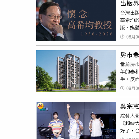
感受花
出版
在產量
意門一
台灣出
隨著新
食養力
高希均
供需失
供的智能
版、媒
調漲及
暢快運動
留下閱讀
影響相
08月0
是另一
前往美
情形比
次呼吸都
理教授
低高溫
屬香氛
房市
獲選美國
溫系統
及自然
當前房
所學投
生產穩
三天登
年的泰
規劃，
西部跨
高山森
手，反
術成就
格變化
樣活力
隨著社
下文化
08月0
受健康活
豐富公
「遠見
現阿美
學與住
灣出版
不僅能拿
吳宗
設計金
力大師
趁著週
綜藝大
學」鑄
台演講
《超級
價值，
餘部作
好了，
美」奉
多讀者
視的人
嚴謹流