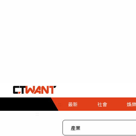
社會首頁
娛樂首頁
財經首頁
政
:::
最新
社會
娛
時事
即時
熱線
:::
直擊
大條
人物
調查
專題
３Ｃ