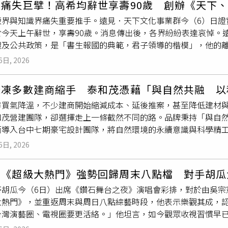
蓮慢活療癒的生活哲學。(圖片提供／花蓮縣政府)打開任意門秒
界痛失巨擘！高希均辭世享壽90歲 創辦《天下
下滑的情況下，符合洗選標準的雞蛋同步減少，使超市、量販店
秒置身花蓮山海。現場推出超好玩的「集章五力體驗」闖關活動
版界與知識界痛失重要推手。遠見．天下文化事業群今（6）日證
一批蛋雞陸續成熟投入產蛋，市場供應最快可望於9月逐步回穩，
等挑戰，就能獲得小石花質感環保袋等專屬限量好禮。為推廣無
於今天上午辭世，享壽90歲。消息傳出後，各界紛紛表達哀悼。
衡，養雞協會已與產銷端討論調整全品項雞蛋價格，希望反映市
站坐兩用橢圓健身機。其低衝擊、護關節的平滑踩踏設計，搭配專
體及公共政策，是「書生報國的典範，君子領導的楷模」，他的
實際漲幅。王建培指出，即使每盒雞蛋調漲3至5元，平均換算每
的樂趣，現場掃描 QR Code 前往官網，還能將更多實用健
、思辨與進步觀念等珍貴精神資產，持續影響後世。高希均1936年
對有限。王建培坦言，國內雞蛋市場幾乎每年夏天都會受到高溫
6日, 2026
大驚喜。現場瀰漫著由「阿原」特別打造的專屬花蓮香，靈感取
國深造，1964年取得美國密西根州立大學經濟發展博士學位，
過去更加嚴重，不僅降低產蛋效率，也增加飼養管理難度，因此
像漫步於雲霧繚繞的山谷，從嗅覺直接啟動修復力。只要掃描 QR C
、正教授及經濟系主任，並持續投入經濟發展研究與英文學術論文
造成的衝擊，養雞協會近年持續協助蛋農改善雞舍設備，包括將
卡與旅用皂等驚喜好康。「花蓮‧療癒之境」展區規劃五力闖關
急凍多數建商縮手 泰和茂憑藉「與自然共融 以
最傑出教育家，1974年獲頒威斯康辛大學傑出教授獎，199
、降低飼養密度等，希望減少熱緊迫對蛋雞產蛋的影響。目前農
香氛，吸引大批民眾排隊參與。(圖片提供／花蓮縣政府)名家沙
市買氣降溫，不少建商開始縮減成本、延後推案，甚至降低建材
入公共事務，自1969年起陸續擔任行政院各部會顧問及台灣大
定性。此外，暑假旅遊旺季也推升部分地區的雞蛋需求。由於東
場的「名家沙龍」場場精彩，邀請花蓮縣政府衛生局長朱家祥、
和茂營建團隊，卻選擇走上一條截然不同的路。品牌秉持「與自
長期關注台灣經濟發展、教育改革及公共治理，希望透過知識與
區調度供應，因此受到運輸成本影響，當地雞蛋售價可能高於西
林基地創辦人馬中原等多位重量級講者，從健康旅遊到自然療癒
而導入台中七期豪宅設計團隊，將自然環境的永續意識與科學精
，高希均在出版與閱讀推廣上的影響更為深遠。他先後與殷允芃
。
滿滿：8月8日（第二天）由派對有氧雅盈老師帶領「樂齡帶動唱
會型態改變與ESG環境永續意識抬頭，過去以透天為主的彰化房
》出版社，再創辦《遠見雜誌》，2002年進一步推出「未來親
6日, 2026
力；8月9日（第三天）則由活躍於花蓮的「藝舞蓉舞蹈團（Maka
設的大樓發展。在這波城市革新的浪潮中，泰和茂已成功由傳統
．天下文化事業群」，數十年來以傳播知識、推廣閱讀、倡議進
族語中牽手相連的文化魅力。最令人期待的，是連續三天滿滿的
宅生活的無聲革命。繼「昕城」獲得羅馬、倫敦建築設計金獎，
產業
與華文閱讀文化。除了建立出版平台，高希均也持續將國際新
限量好禮，每日還將壓軸抽出一組（2人）價值約 7,800 元
憲《超級大熱門》強勢回歸周末八點檔 對手胡瓜
獎殊榮，泰和茂無疑是彰化建築美學躍上國際舞台的背後最大功臣
麥可．波特，以及管理學者韓第、彼得．聖吉、約瑟夫．奈伊、
末展期，快帶全家大小來世貿一館 D208「花蓮‧療癒之境」充
哥胡瓜今（6日）出席《鑽石舞台之夜》演唱會彩排，對於由吳宗憲
造安心建築不同於許多從土地開發起家的建商，泰和茂擁有甲級
、出版及交流，希望讓台灣社會掌握全球趨勢，促進公共討論與國
大熱門》，並重返周末與周日八點綜藝時段，他表示樂觀其成，
不僅在於美輪美奐的外觀，更建立在結構安全與施工品質的基石
品，大陸也出版多部著作。其中《天下哪有白吃的午餐》曾榮獲
台灣演藝圈、電視圈要更活絡。」他坦言，如今觀眾收視習慣早
為圭臬，透過數據化將「細節」視為品管核心。從基地評估、結
接觸經濟、管理及公共議題的重要啟蒙作品。今年90歲生日前夕
越來越少，有時我們周六也有應酬，回來都看網路，現在不是農
程；更不惜時間與成本，主動進行地質改良、自主結構審查、積