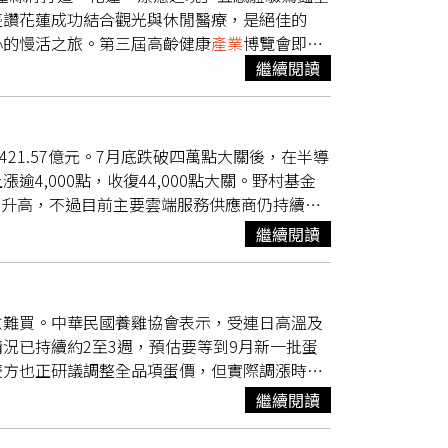
茶籽販售給桃園、雲林及屏東等地業者，因此已
盛讚花蓮成功結合觀光與休閒醫療，是絕佳的
澄清。談及事件後續引發的政治攻防，陳時中表
產品標示是否符合《食品安全衛生管理法》規
心的慢活之旅。第三屆高齡健康
產業
博覽會即日
，對此他仍感到相當遺憾。
苦茶油檢出苯駢芘超標，台北市衛生局已啟動第
天，前往「花蓮‧療癒之境」集章闖關、抽山嵐
繼續閱讀
市、量販店、便利商店、生活百貨、有機食品店
勾勒「療癒之都」願景本次由花蓮縣政府精心打
同時，台北市
產業
局及動保處也將抽驗大豆榨油
，特別邀請跨界樂團「草黎貓」打破音樂疆界，
握可能風險，強化食品安全把關。北市衛生局強
文和諧共鳴，宛如微風拂過縱谷與海浪拍打岸
來源、代工製程及產品標示加強查核，若再發現
達9,421.57億元。7月底跌破四萬點大關後，在半導
幕。前立法院長王金平(右)分享曾在花蓮服役
全。
4,000點，收復44,000點大關。野村基金
圖右花蓮縣長徐榛蔚。(圖片提供／花蓮縣政
所升高，不過目前主要雲端服務供應商仍持續推
，深刻體會到花蓮壯闊山海的得天獨厚，直言
近期科技股經歷修正後，市場資金已有回流AI
繼續閱讀
觀光、休閒與醫療
產業
結合，將花蓮打造成身心
場關注。隨著企業財報表現普遍優於預期、通膨
內外旅客前來觀光、醫療與長住，讓花蓮成為全
仍可持續觀察。野村投信指出，美股近日反彈，
機，但有多久沒有真正放下手機、重新感受自己
美國與伊朗最快可望於近日達成協議，重新開放
開始，就希望透過聲音引導大家放慢腳步、調息
愈難買。中華民國養雞協會表示，受連日高溫及
，第2季企業財報表現普遍優於市場預期，企
養力、安心力與連結力等「五力」體驗，呼應花
況已持續約2至3週，預估要等到9月新一批蛋
動科技股及主要指數同步反彈。
理念。她也希望，民眾透過展場中的山海沉浸體
雙方也正研議調整全品項蛋價，但實際調漲時間
力與療癒力，體會「當下就是幸福」，更懂得珍
上蛋雞進入換羽期，導致產蛋率下降，整體雞蛋
繼續閱讀
自走進山海與日常，重新感受返璞歸真的簡單幸
目前各類雞蛋中，又以洗選蛋供應最為吃緊。王建
、口、鼻、身」五感體驗，帶領民眾放慢步調，
裝程序，不符合標準者則改以散裝蛋販售。因此