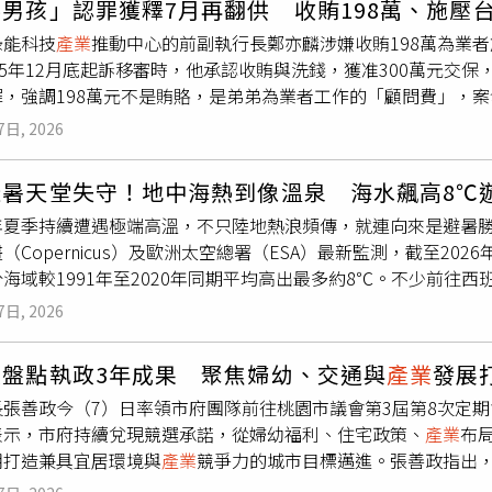
男孩」認罪獲釋7月再翻供 收賄198萬、施壓
過熱的警戒，並不代表人工智慧的長線基本面出現轉弱，在科技
綠能科技
產業
推動中心的前副執行長鄭亦麟涉嫌收賄198萬為業者
，後市不看淡，對於具有資本成長需求的投資人，除了運用市值型
25年12月底起訴移審時，他承認收賄與洗錢，獲准300萬元交
罪，強調198萬元不是賄賂，是弟弟為業者工作的「顧問費」，
主動關心；601萬來自朋友還款及家人贈與，每年春節回台南，
7日, 2026
文辯護能源政策，有「小英男孩」的外號，北檢起訴他任職綠能
據中心取得饋電容量，涉嫌違背職務收賄198萬元，特權關說台
避暑天堂失守！地中海熱到像溫泉 海水飆高8℃
22年到2024年期間有601萬的收入無法交代合理來源，在去年1
年夏季持續遭遇極端高溫，不只陸地熱浪頻傳，就連向來是避暑
，鄭亦麟首度出庭表示，他2020年4月離開經濟部轉任外商公司
（Copernicus）及歐洲太空總署（ESA）最新監測，截至20
認識東煒建設董座父子陳健盛、陳冠滔，但陳姓父子不知道他在2
海域較1991年至2020年同期平均高出最多約8℃。不少前往
跟台電問過東煒建設的投資案有無電力上升的空間，並表達有機會
像往年冰涼，反而暖得像泡溫泉，幾乎感受不到消暑效果，顯示
方便收仲介費，陳冠滔提議以「裝潢費」名義支付，他沒有相關需
7日, 2026
，法國南部、義大利及科西嘉島周邊海域海溫異常升高。ESA於7
弟弟付出勞務的報酬。財產來源不明的部分，鄭亦麟說出社會工作
地中海海表溫度異常分布，深紅色區域代表海水溫度比1991年至
萬塊的紅包；有次爸爸擔心他北上工作開銷大，另外給了100萬。
政盤點執政3年成果 聚焦婦幼、交通與
產業
發展
服務（Copernicus Marine Service，CMEMS）提
長張善政今（7）日率領市府團隊前往桃園市議會第3屆第8次定
Climate Change Initiative，ESA-CCI）建立的長
表示，市府持續兌現競選承諾，從婦幼福利、住宅政策、
產業
布
，升溫最明顯的區域集中在法國南部外海，以及科西嘉島（Corsic
朝打造兼具宜居環境與
產業
競爭力的城市目標邁進。張善政指出
岸。其中，法國獅子灣（Gulf of Lion）、利古里亞海（Ligurian
費疫苗補助及新生兒先天性代謝異常疾病全額篩檢等措施，截至今年
高於長期平均約6℃，部分區域更突破8℃，成為此次海洋熱浪最