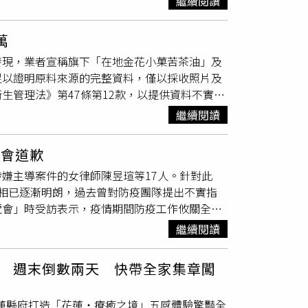
繼續閱讀
5％，準公共托育簽約率達95.3％，居六都最
除了地中海外，哥白尼公布的海表溫度異常圖也
透過增加菜色及提升餐食品質改善供餐內容。同
北大西洋、北海、波羅的海及黑海等海域，也
萬
，並宣布新學期起實施國中小教科書免費政策。
境普遍受到影響。《Daily Mail》則報
發現，業者宣稱旗下「在地金花小菓苦茶油」及
送中央審議，目前已有民間業者響應捐建230
有人表示，原本期待跳進海裡消暑，沒想到海水
足以證明原料來源的完整資料，僅以採收照片及
完工戶數將突破1萬戶，並朝119年完成1萬戶
中海」，和過去相比明顯升溫，甚至感覺一年比
生管理法》第47條第12款，以提供資料不實重
完成，今年5月通過國科會審查，近期將送行
象屬於「海洋熱浪」（Marine
單位也同步擴大追查供應鏈及市售產品流向。這
造1萬2千個就業機會。此外，觀音AI算力
產業
年隨著全球暖化持續加劇，海洋熱浪發生頻率、持續
繼續閱讀
者通報，部分苦茶油產品檢出苯駢芘含量超過法
過1862億元。交通建設方面，捷運綠線持續
的海域之一。全球海洋暖化持續加劇，地中海海
製油廠代工製造；而台北地檢署進一步調查則懷
線等重大建設同步規劃。公共運輸方面，新桃
3S）同日公布資料指出，2026年6月全球平
社會道歉
油廠加工生產苦茶油，目前相關案情仍由檢調持
鄉及社區交通服務。張善政表示，市府近年也積極
顯示，6月21日全球平均海表溫度達21℃，比先
涉嫌主導案件的女律師陳昱瑄等17人。針對此
」及「高仰三苦茶油」使用阿里山小農苦茶籽製
修法將倉儲危險物納入管理；透過「靜桃專案」
所累積的熱能。研究人員表示，海洋吸收了全球超
相已逐漸明朗，過去曾對防疫團隊提出不實指
無法證明畫面中的苦茶籽就是製作涉案產品的原
音降低約6分貝；AI智慧號誌則使92處路口平
化的重要指標。海水持續升溫除了導致珊瑚白
覽會」時受訪表示，疫情期間防疫工作攸關全民
料來源的完整文件，因此無法建立產品與原料之
AI環境污染辨識等創新措施，並獲得國際智慧城
能衝擊漁業資源、觀光
產業
及沿岸生態系統。海
疫工作提出抹黑與質疑。如今司法偵辦結果逐步
品質管理負起把關責任，威加公司卻無法提出相
計展等大型活動，結合體育建設與城市行銷，持
機。此外，異常溫暖的海水還會向大氣提供更多
繼續閱讀
明並道歉。對於慈濟在本案中的角色，陳時中表
安全衛生管理法》第47條第12款，以提供資料
，同時也可能加劇歐洲夏季熱浪、乾旱與野火風
細節仍有待司法機關持續調查釐清。陳時中指
問題苦茶油的供應來源。其中，台南市聚興製油
全球各地民眾都能親身感受到的現象。從衛星監
 週末倒數兩天 快帶全家集章闖
，利用民眾焦急心理行騙。他提醒，無論是當時
源發製油工廠購入苦茶油後再分裝販售，而源發
浪之一。科學界呼籲，若全球溫室氣體排放無法
，更應提高警覺，避免受騙。陳時中表示，當時
品製造流程已移請代工廠所在地衛生局進一步釐
球海洋生態、沿岸城市及人類生活帶來更深遠的
花蓮縣府打造「花蓮‧療癒之境」五感體驗驚豔全
疫苗，若無法提出正式出貨證明，就應高度懷疑