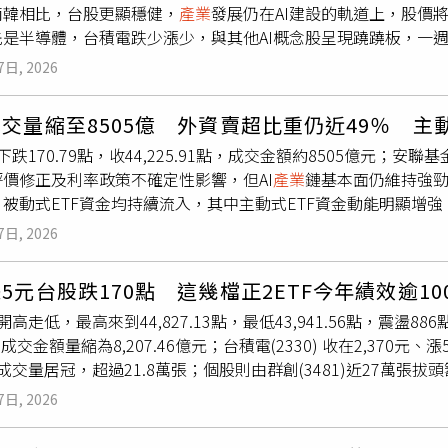
南韓相比，台股更顯穩健，
產業
發展仍在AI建設的軌道上，股價
）講座將深入探討音樂動畫電影的企劃起源、跨國製作團隊的組
是半導體，台積電跌少漲少，與其他AI概念股呈現蹺蹺板，一週
 K-Pop 製作模式如何與好萊塢電影工業接軌，以及演唱人的
受到恐慌氣氛影響下跌，但很快就反彈，而且過去也跌得不多，
場視野，揭開這部現象級作品背後的製作全貌。另一場重磅講座 「9,
7日, 2026
首要是PCB族群，聯茂漲47%、台燿漲近三成，但最耀眼的是川
berg 的聲音美學」，則將目光聚焦於專輯發行前最關鍵、卻也最容易
動元件族群仍處整理階段，國巨*、華新科股價仍停留在前波整理區
 特別邀請橫跨近半世紀職涯、累積經手超過 9,000 張專輯的美國傳奇母
交量縮至8505億 外資賣超比重仍近49％ 主
技股有表現，藥華藥取得藥證，漲17%。永豐投顧指出，結合過
製作人王昱辰 Yuchain Wang 擔任主持，並與臺灣音樂人暨
下跌170.79點，收44,225.91點，成交金額約8505億元
距離，而且中東戰事、油價波動、美國利率政策等都是變數，股價
B 登場，活動採 TMEX 官網註冊審核制，預計於 8 月中旬開放
產業
價修正及利率政策不確定性影響，但AI
產業
鏈基本面仍維持強
連結的確認信，每場報名費為新臺幣 350 元。更多活動資訊
、被動式ETF資金均持續流入，其中主動式ETF資金動能明顯增
群平台。
力仍在，內資資金持續承接。根據統計，截至7月底，2026年以
7日, 2026
值比重仍接近48.7%，顯示國際資金雖有調節，並未改變台灣在
I供應鏈與規格升級受惠族群。在配置方向上，安聯持續看好AI伺
5元台股跌170點 這幾檔正2ETF今年績效逾10
SIC與高速傳輸相關族群、ABF載板與高階PCB散熱、電源及光
高走低，最高來到44,827.13點，最低43,941.56點，震盪886點
惠中表示，台股仍將面臨獲利了結與高檔震盪壓力，但從基本面來
，成交金額量縮為8,207.46億元；台積電(2330) 收在2,370元、
金回流科技
產業
等因素仍提供支撐；後續關鍵仍將聚焦企業財報表
成交量居冠，超過21.8萬張；個股則由群創(3481)近27萬張拔
策變化。
1.97億創下歷史新高，越跌越買其中年增前十名中以正二、市值
7日, 2026
00685L）、元大台灣50正2（00631L）兩檔都有100%以上的漲
群益ETF經理人洪祥益表示，台股中長期表現仍看佳，隨著評價