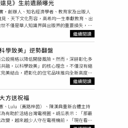
飛花蓮！五力闖關集好禮走進展區，宛如打開任
、遠見》生前遺願曝光
等通路缺貨情況比傳統市場更加明顯。他表示，
，只要完成身體力、修復力、安心力、連結力與
實，創辦人、知名經濟學者、教育家及出版人
但在此之前，雞蛋供應仍可能維持偏緊。面對
負擔的健康生活，展區特別引進「岱宇國際」提
遠見．天下文化形容，高希均一生奉獻教育、出
場供應現況及生產成本，不過目前尚未決定何時
屬 APP 紀錄，讓各年齡層民眾都能輕鬆享受
離世不僅是華人知識界與出版界的重要損失，更
顆雞蛋增加的成本僅幾角錢，對消費者日常支出
康資訊帶回家。漫步其中，迎面而來的療癒氣息更
出生於南京，1949年隨家人來台，1959年
影響，但近年極端氣候愈來愈頻繁，蛋雞熱緊迫
繼續閱讀
自立霧溪，蘊含檜木、紫羅蘭與迷迭香，讓每一
隨後進入美國威斯康辛大學河城校區任教，歷任助
改善飼養環境已成為
產業
發展的重要課題。為降
ode 加入阿原官方 LINE 好友，再加碼送專
發表。1971年起連續擔任兩屆經濟系主任，曾
傳統開放式雞舍升級為密閉水簾式雞舍、增設降
體驗，結合山海意象、健康互動裝置、在地食養
科學致美」逆勢翻盤
8年退休後獲聘為榮譽教授。返台後，高希均將多年
業部也提供相關補助，協助蛋農更新設備，提高
龍與週末派對接力，天天壓軸抽山嵐號展期連續
與公設規格以降低開發風險。然而，深耕彰化多
學商學院客座教授，積極參與國家經濟政策研究與
部及離島原本蛋雞飼養量就較少，目前仍須仰賴
熟齡網紅「金剛老爹」、知名專欄作家劉維公、
然共融，以科學致美」的核心理念，不僅沒有縮
政策討論，為社會帶來更多正向改變。相較於學
部地區，民眾近期採買時可多留意市場供應及價
，持續帶領大家探索樂活新玩法。週末的舞台同
工完美結合，把彰化的住宅品味推向全新高度。
、王力行共同創辦《天下雜誌》，之後成立《天
拍拍打打歡樂派對」，邀請長輩一起動手動腳感
市正悄悄轉型，逐漸朝向重視物管、耐震安全與
子」，持續推廣兒童閱讀與終身學習，最終打造出
繼續閱讀
kiting）」接力，帶來熱情的原住民舞蹈，展
營造業者轉型為品牌建商，持續推動彰化城市美
步觀念及推動文明社會為核心理念，深刻影響台
好康回饋。參與現場「有獎徵答」與闖關集章，
員林「昕居」也在今年得到東京設計獎公共空間
知引進台灣。自1990年代起，他陸續邀請競爭
的「山嵐號」觀光列車車票，一人中獎兩人同行。
大方送祝福
。 （圖／業者提供）堅守營造本位，用「科
湯馬斯．佛里曼、傅高義等多位國際知名學者來
飽身心電量，預約下一趟迷人的花蓮慢活之旅！
、Lulu（黃路梓茵）、陳漢典重新合體主持
營造廠的深厚底蘊。團隊深信，一棟建築真正的
際視野。高希均一生著作豐富，在台灣出版40
認為有助於活絡台灣電視圈。胡瓜表示：「那最
上。因此，泰和茂在建築開發上將「以科學致
英國《金融時報》首屆亞洲企管著作獎，成為許
已改變，越來越少人守在電視機前，「現在看電
構設計、施工管理到售後服務，建立起一條龍的
，他出版《高希均回憶錄：從「天下哪有白吃午
業時代，不會守著看電視。」他認為，無論是誰
極申請耐震標章，用科學的嚴謹度，讓每一棟建