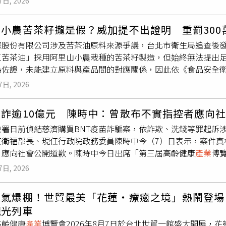
7日, 2026
公私協力托育模式，整體托育覆蓋率已由上任初期的28％提升至5
海表溫度創下歷來6月新高，部分海域較長年平均高出最多8℃。
育政策方面，桃園率先在六都全面推動國中小免費營養午餐，並
截至6月底，歐洲多數海域皆呈現高於平均值的情況，包括部分東
小農苦茶籽攏是假？威加提不出證明 重罰300
超過150億元辦理校舍新建與擴建工程，更新10萬套老舊課桌椅
同程度升溫，顯示暖化現象並非侷限於單一海域，而是整個歐洲海洋環
際股份有限公司涉及苦茶油原料來源爭議，台北市衛生局追查後
策方面，張善政表示，桃園率先推動可負擔住宅制度，自治條例已
少正在地中海沿岸度假的旅客都明顯感受到海水溫度異常偏高。
三苦茶油」採用阿里山小農栽種的苦茶籽製造，但始終無法提出
住宅推動至今已有14處、4374戶完工，預計明年9月累計開工及
熱浴池，幾乎沒有降溫效果；也有人說，今年海水「暖得不像地
為佐證，未能建立原料與產品間的對應關係，因此依《食品安全衛
標邁進。在
產業
發展方面，張善政指出，龍潭科學園區三期規劃已
，顛覆許多人對地中海夏季清涼海水的印象。科學家指出，這種現
幣300萬元。隨著苦茶油接連驗出一級致癌物苯駢芘超標，衛生
；航空城I基地也將啟動建設，總投資金額約520億元，預估可創
wave），是指海表溫度持續多天甚至數週高於歷史平均值。近
7日, 2026
油食安風暴源於衛生福利部食品藥物管理署日前接獲永豐餘等業
續推進，截至今年7月底，投資服務中心協助案件累計投資金額已超
強度都有明顯增加的趨勢，而地中海更被視為全球暖化速度最快
。食藥署追查發現，永豐餘是向威加公司下單，再委託雲林源春
北段7站提前通車目標推進，綠線延伸中壢、三鶯線延伸八德及棕
新高，再度引發外界關注氣候變遷影響。哥白尼氣候變遷服務（C
遭詐逾10億元 陳時中：曾散布不實指控者應向
加公司涉嫌將進口自大陸的苦茶籽混充為台灣苦茶籽，再交由製
公車已新增7條路線，「桃小巴」預計年底突破120條，強化偏
度也刷新歷來6月最高紀錄，超越2023年及2024年同期。監測
檢署日前偵結慈濟購買BNT疫苗詐騙案，依詐欺、洗錢等罪起訴
。台北市衛生局指出，威加公司對外宣稱「在地金花小菓苦茶油
慧治理，包括率先制定《桃園市火災預防自治條例》，推動中央
紀錄再高0.1℃，代表全球海洋仍持續吸收大量因溫室氣體增加
任衛福部長、現任行政院政務委員陳時中今（7）日表示，案件真
接受調查時，僅提供採購代理人拍攝的苦茶籽採收照片及影片，
科技改善噪音問題，相關陳情案件較高峰減少約42％，夜間環境噪
因氣候變遷所增加的熱能，因此海表溫度變化被視為觀察全球暖
，應向社會公開道歉。陳時中今日出席「第三屆高齡健康
產業
博
未提出採購契約、交易紀錄、流向資料、驗收紀錄等足以佐證原
間下降16.6％。他最後指出，桃園持續推動水資源循環利用、
草床退化、魚群遷移、藻華大量繁殖及部分海洋生物死亡，也可
但當時正值選舉期間，有人基於政治利益，不斷對執政團隊及防
溯鏈。衛生局表示，食品業者依法應對原料採購、驗收、製造及
肯定。今年也將透過地景藝術節、珍珠海岸國際音樂節及台灣設
屢創新高，專家警告海洋生物恐因高溫與缺氧面臨大規模死亡危
7日, 2026
他認為當初散播錯誤指控者，應為相關言論負起責任，向社會說
文件，提供的資料也不足以證明產品標示內容屬實，因此依《食品
桃園整體競爭力與城市形象。
水氣，增加豪雨、雷暴、熱帶氣旋及其他極端天氣事件發生機率
濟屬於受害者，真正應受到譴責的是涉嫌詐騙的不法人士，案件
處300萬元罰鍰。除了威加公司外，衛生局也持續向上追查其他
家認為，海洋暖化已不再只是科學報告中的數據，而是逐漸成為
人氣爆棚！世貿最美「花蓮‧療癒之境」熱鬧登場
情最嚴峻時，社會對疫苗需求十分迫切，也讓詐騙集團有機可乘
售的「東山苦茶油」檢出苯駢芘超標，調查發現聚興是向嘉義市
到遊客親身感受，都顯示今年地中海正經歷近年最強烈的海洋熱
觀光列車
，類似詐騙案件都可能發生，民眾在面臨重大事件或急迫需求時
廠所使用的油品則由台北市緯承實業股份有限公司供應。目前油
少，未來類似高溫事件恐將變得更加頻繁且持續時間更長，對全
高齡健康
產業
博覽會2026年8月7日於台北世貿一館盛大開展，
多次提醒，個人或單一民間團體幾乎不可能直接向疫苗原廠取得