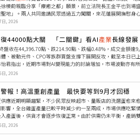
外，台北市衛生局查出，緯承實業除供應上述油品外，也曾將苦
長徐榛蔚親臨分享「療癒之都」願景，前立法院長王金平也到場
性。他指出，政府當時也接獲不少相關訊息，均逐案查證並公開
關地方衛生局同步展開稽查，確認各業者原料來源、製造流程及
靈聖地」。兩人共同邀請民眾透過五力闖關，來花蓮展開撫慰身
情期間許多議題遭到誤解甚至扭曲，也讓防疫工作承受不少壓力
免問題產品持續流入市面。因近期各地衛生機關及業者陸續通報
月9日在台北世貿一館登場，花蓮縣政府邀請民眾把握週末最後兩
7日, 2026
大抽驗，除鎖定苦茶油製造業者及農友自製產品外，也將抽查超
列車車票。(圖片提供／花蓮縣政府)跨界樂聲揭開序幕，徐榛蔚
購物平台販售的各類油品，並針對新聞事件涉及品牌加強檢驗。
花蓮‧療癒之境」主題展區是首日最大亮點！開幕活動熱鬧非凡
民作為基肥使用的豆粕，以及市售飼料是否殘留苯駢芘，全面掌
復44000點大關 「二關鍵」看AI
產業
長線發展
琵琶的清脆弦音融合西方大提琴的渾厚呢喃，象徵花蓮自然與人
持續配合中央及各縣市衛生單位追查問題油品流向，並針對原料
終盤收在44,396.70點、跌214.90點、跌幅0.48%，成交金額
蓮縣長徐榛蔚與前立法院長王金平都到場力挺，為活動揭開優雅序
食品安全衛生管理法》情形，將依法嚴辦，以維護消費者食用安
體、被動元件、CPO等族群買盤支撐下展開反攻，截至本日已上漲逾
，並肯定花蓮結合觀光、休閒與醫療發展，打造療癒旅遊新亮點。
林怡君指出，近期市場對AI變現能力的討論增加，市場波動亦有
立法院長王金平致詞時回憶，早年曾在花蓮服役並居住過一個多月
基礎建設投資，相關資本支出規劃並未出現明顯改變。林怡君指出，
人非常有福氣」。他特別讚賞縣長徐榛蔚帶領縣府團隊，成功將
6日, 2026
相關族群的跡象，半導體、軟體及雲端基礎建設等領域皆受到市
癒寶地。王金平期盼，未來能進一步將花蓮推廣至國際，吸引國
所緩和，加上全球科技投資趨勢持續發展，AI相關
產業
後續表現
的「身心靈聖地」。花蓮縣長徐榛蔚表示，現代人生活離不開手
拉警報！高溫重創產量 最快要等到9月才回穩
惠於市場對美伊談判進展轉趨樂觀，美國財政部長貝森特表示，
與周遭環境，她提到，從走進「花蓮．療癒之境」時聽見的音樂
蛋供應近期明顯趨緊，不少民眾反映超市、量販店的洗選蛋愈來
海峽，帶動油價回落、美債殖利率下滑，市場風險情緒改善。此外
並從眼、耳、口、鼻、身等五感出發，串聯身體力、修復力、食
羽影響，全台雞蛋產量已較平時減少約一至兩成，市場供應吃緊情
展現韌性，市場焦點也逐漸由地緣政治風險轉向企業基本面，帶
推動的「吃在地、用在地」，以及天地人共生、食療養身的生活
投入產蛋後，供貨才會逐步恢復正常。由於供需仍未平衡，產銷
地飲食、自然香氛與交流空間，重新找回被忙碌生活拉走的感受
尚未拍板。養雞協會秘書長王建培指出，今年夏季高溫持續，加
6日, 2026
與家人。徐榛蔚最後也向大家喊話，現在就買張車票到花蓮，親
比平常減少約10%至20%，近期市場缺蛋情形因此更加明顯。
進「花蓮．療癒之境」時聽見的音樂開始，就希望透過「眼、耳
，洗選蛋須符合蛋殼完整、大小及品質等規格，才能進入洗選包