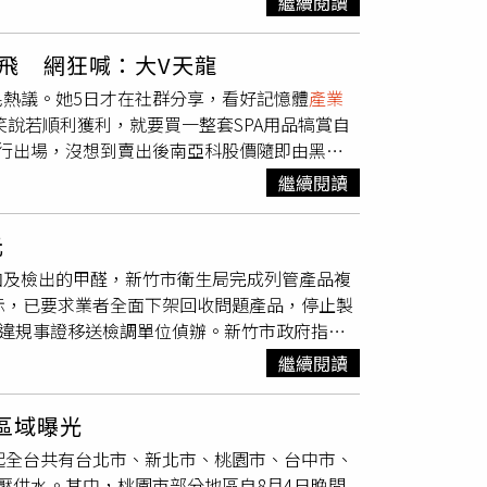
平與知識傳承的堅持。除了學術及出版成就，高
繼續閱讀
，電視圈才會活絡」。由吳宗憲、Lulu與陳漢
看準住宅朝向精緻化發展的趨勢，當多數地方建
譽博士學位，並獲前總統馬英九頒授二等景星勳
三人過去憑藉絕佳默契創下亮眼收視，並多次獲
隊帶進彰化。這項決定不僅大獲市場好評，更讓
均始終相信，閱讀與觀念足以改變人生及社會。
飛 網狂喊：大V天龍
也將全面升級打造跨世代的大型週末綜藝節目。
設計大獎。過去談到國際建築設計獎，多半由大
「天下哪有白吃的午餐」、「錯誤的決策比貪污
熱議。她5日才在社群分享，看好記憶體
產業
今日首度進棚錄製。（圖／三立提供）首集節目
台，不僅驗證了泰和茂卓越的經營眼光，更成功
、「閱讀救自己」、「溫暖的心、冷靜的腦」、
笑說若順利獲利，就要買一整套SPA用品犒賞自
較勁，透過經典遊戲、時事話題與大型歌舞秀，
驗，同時也看好住宅朝向精緻化發展的趨勢，包
福」等廣為流傳的名言，至今仍持續影響許多讀
行出場，沒想到賣出後南亞科股價隨即由黑翻
不同主題打造專屬舞台，邀請跨世代、跨領域藝
（圖／業者提供）回歸居住本質，「與自然共
遠行，全體同仁將持續承襲他的精神與志業，延
「感恩的心」。近期台股自4萬點附近一路反
每集都帶給觀眾耳目一新的娛樂體驗。
共融」的居住體驗。對泰和茂而言，住宅不是冰
不同世代間持續傳承。至於治喪事宜，將遵照家
繼續閱讀
度，南亞科盤中持續在紅盤附近震盪，也成為投資
會優先考量周邊綠地、日照及微氣候。產品以標
花籃、輓聯及奠儀，希望各界以閱讀、思辨與實
，因此決定布局南亞科，並開心表示，希望靠
品質；建材設備則比照台中高端住宅規格。泰和
知識傳播，留下豐富著作與深遠思想資產。（圖
元
，宣布已經將南亞科賣出，坦言開盤後總覺得市
念的生活場域。下一站插旗田中雙鐵特區，塑造
加及檢出的甲醛，新竹市衛生局完成列管產品複
好真的只是反彈波而已」，若只是跌深反彈，後
下一站鎖定極具人口、交通與
產業
發展潛力的
示，已要求業者全面下架回收問題產品，停止製
並形容目前市場呈現「緩跌急漲」的走勢，因此
，目前田中火車站周邊的開發案已取得建照，基
關違規事證移送檢調單位偵辦。新竹市政府指
科股價竟出現戲劇性反轉。該股6日以441元開
地居民、返鄉遊子或造訪的旅人，步出車站的第
風城香菇素齋炊粉，共4項產品皆驗出甲醛。
30分過後買盤逐漸進場，帶動股價由黑翻紅並持
將持續以「與自然共融，以科學致美」的信念，
繼續閱讀
定，並依同法第44條第1項裁罰。市府表示，裁
9.5元、漲幅約2.13%，成交量突破8.8萬
，並綜合資本額、違規次數、產品影響範圍及危
妳賣掉就開始漲了」、「大V天龍」、「感謝
區域曝光
安全。明好企業生產的農耕牌炊粉，最早是在台
謝謝鋁繩的放手」、「記憶卡蛙終於鬆了一口
起全台共有台北市、新北市、桃園市、台中市、
18日對外公布相關檢驗結果，並同步啟動轄內米
蹟」、「大家可以安心買進了」，還有人敲碗「趕
壓供水。其中，桃園市部分地區自8月4日晚間