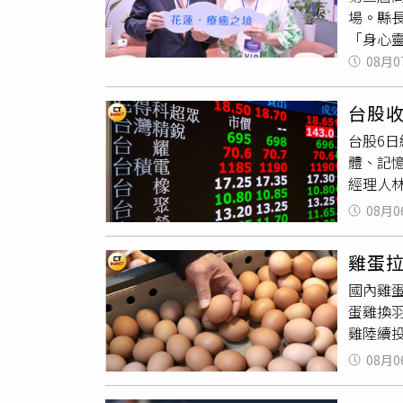
清。此
影響。
場。縣
其真實
通知相
「身心
示，疫
定，避
起至8
08月0
三波擴
號觀光
及網路
造的「
後供農
台股收
以東方
調，將
台股6日
際，花
違反《
體、記憶
的回憶
經理人
府)前
動AI
「花蓮
08月0
供應鏈
靈的療
壓力有
球知名
雞蛋
主要受
的身體
國內雞
荷姆茲
身心，
蛋雞換
業獲利
蓮長期
雞陸續
驗、在
及幅度
08月0
惜自己
供應量
福。走
培說明