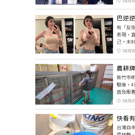
餐」到
08月0
投入製
築都能
希均也
典組成
商仍以
章，以
巴逆
得金鐘
員林「
他曾提
有「反
吳宗憲
都會區
更可怕
表現，直
將以「
讓地方
「人做
己。未
重現台
括空間
者與企
紅，讓
人帶來
融」打
續推廣
08月0
攻至4萬
冷的商
屬意願
人關注
準2至
踐，紀
農耕牌
這筆投
茂希望
／翻攝自
新竹市
場氣氛
城市蛻
驗後，
續恐怕
「田中
造及販
決定先
地距車
出，本
出，早盤
一眼，
08月0
經查核後
續擴大漲
為彰化
罰金額
張，交
快看有
害程度
女神饒
台灣自
南市政
氣」、「
雲林縣