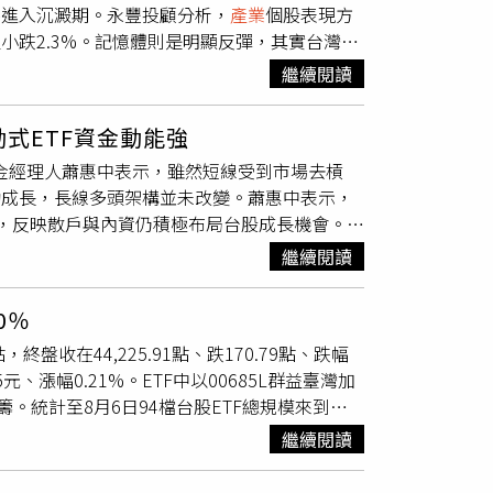
將進入沉澱期。永豐投顧分析，
產業
個股表現方
成與分工，分享故事與歌曲同步開發的創作歷
小跌2.3%。記憶體則是明顯反彈，其實台灣的
發掘與選角過程，同時探討如何兼顧在地文化特色
南亞科、華邦電都大漲兩成以上。電子零組件漲
000 張唱片的淬礪：傳奇大師 Howie
繼續閱讀
湖，股價大漲四成，成為第三家萬元股。相反
被忽略的「母帶後期製作（Mastering）」。
間。電機股上漲，主要看上銀、亞德客-KY大
帶工程師 Howie Weinberg 首次來臺，由
動式ETF資金動能強
去經驗，第四季股價有望迎來一波上揚，目前時
製作人陳君豪共同對談。兩場講座皆於8月27日在北
；安聯基金經理人蕭惠中表示，雖然短線受到市場去槓
短期已經由低檔反彈5000點，建議逢低長線布
人士報名，審核通過者將收到焦點講座詳細資
勁成長，長線多頭架構並未改變。蕭惠中表示，
及報名辦法，請持續關注臺北流行音樂中心官方網
強，反映散戶與內資仍積極布局台股成長機會。外
來外資累計賣超台股逾2.28兆元，但外資持有
繼續閱讀
全球資本市場重要地位。蕭惠中表示，投資主軸
服器與資料中心供應鏈、半導體先進製程與封裝
0％
通訊相關供應鏈AI晶片規格持續升級。展望後
，終盤收在44,225.91點、跌170.79點、跌幅
看，AI投資循環延續、企業獲利持續成長以及
漲5元、漲幅0.21%。ETF中以00685L群益臺灣加
現、2027年獲利預估是否持續上修，以及美國
頭籌。統計至8月6日94檔台股ETF總規模來到
、主動式三分霸榜。以今年績效來看，群益臺灣加
繼續閱讀
幅表現最佳，其中00685L更是以105.69%漲幅
面走高，股市波動難免，即便短線出現估值修正