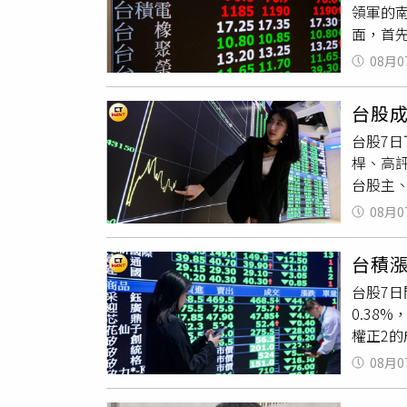
領軍的
流提供
面，首先
程，解析
記憶體
與全球市
08月0
幅大，
Wein
的，被
TMEX
台股成
漲。生
臺灣音樂
台股7日
間仍有
流 SU
桿、高評
局。
訊及報名
台股主
站及社
資賣超壓
08月0
台股市
聚焦A
台積漲
測試、A
台股7日開
市，蕭
0.38%
全球資
權正2的
利率政
7512
08月0
權正2（
居冠。