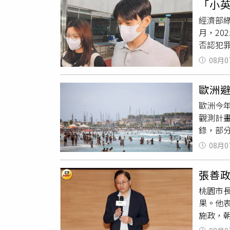
「小英
與籌碼
經濟部
面支撐
月，20
否認犯
是他自己
08月0
統蔡英
資的數
歐洲
麟在20
歐洲今
月以來
觀測計畫
夥伴，才
錄，部分
壓，只
海水不
公職不
08月0
持續擴大
萬元是
月29日
會給幾
張善
白尼海洋
桃園市
（ESA 
果。他
監測顯示
施政，
大利半島沿
護、自
域普遍