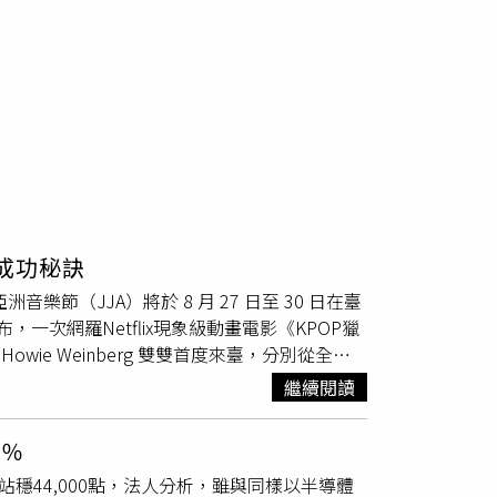
成功秘訣
IA 亞洲音樂節（JJA）將於 8 月 27 日至 30 日在臺
次網羅Netflix現象級動畫電影《KPOP獵
ie Weinberg 雙雙首度來臺，分別從全球
《KPOP獵魔女團》成功將K-Pop與韓國神話
繼續閱讀
化運動。本次TMEX特別規劃「從《KPOP獵魔
ichelle Wong，以及身兼
7％
anny Chung等幕後核心團隊，並由REI AMI經紀
點，站穩44,000點，法人分析，雖與同樣以半導體
owie Weinberg將來台和陳君豪對談。（圖／北