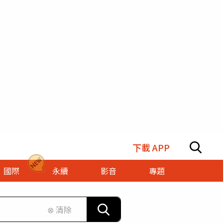
下載 APP
國際
永續
影音
專題
⊗ 清除