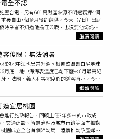
台電全不認
產業
成長趨勢未變以及內需穩健下，台股具基本
施壓台電，另有601萬財產來源不明遭羈押4個
、主動式外，也可選擇投資正2ETF。
保，重獲自由7個多月後卻翻供，今天（7日）出庭
案發時業者不知道他擔任公職，也沒要他請託，
他父親都會給20到30萬元。鄭亦麟曾經為前總
繼續閱讀
中心期間，為了加速東煒建設與泓德能源共同投
電本件申請案不須排隊慢慢等；檢調還查出鄭亦
遊客傻眼：無法消暑
2月26日偵結起訴求刑14年。移審台北地院7個多
勝地的地中海也異常升溫。根據歐盟哥白尼地球
投資經理期間，因協助新加坡公司尋找台灣合作
26年6月底，地中海海表溫度已創下歷來6月最高紀
020年11月之後回任公職。鄭亦麟說他從未施
西班牙、法國、義大利等地度假的遊客直呼，今年
幫忙一下；至於198萬元，是因為他當時擔任
海洋熱浪正持續衝擊歐洲海域。地中海海洋熱浪
求，才會請東煒建設聘用他弟弟當顧問，198
繼續閱讀
月1日公布最新衛星影像，畫面呈現2026年6
以後，每逢過年爸爸會給2、30萬元，媽媽也
2020年平均值高出最多約8℃。這項分析採用哥
打造宜居桃園
供的高解析海表溫度資料，並與歐洲太空總署氣候變遷倡議
期會進行施政報告，回顧上任3年多來的市政成
期衛星資料庫進行比對，確認此次海溫異常已刷新歷來6月紀錄。
局、交通建設、智慧治理及城市行銷等面向推動
a）、薩丁尼亞島（Sardinia）周邊海域與義
，桃園成立全台首個婦幼局，陸續推動孕產婦照
 Sea）及第勒尼安海（Tyrrhenian Sea）等海
6月底已有超過1445名新生兒受惠。此外，
劇烈的核心地帶。歐洲太空總署最新監測顯示，