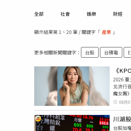
人物
汽車
全部
社會
娛樂
財經
專欄
房產新勢力
顯示結果第 1 ~ 20 筆 / 關鍵字「
產業
」
更多相關新聞關鍵字：
台股
台積電
E
《KP
2026 
北流行音
魔女團》
娛樂 I
08月0
以嶄新形
女團》
川湖
THEBL
台股加權
團隊Ja