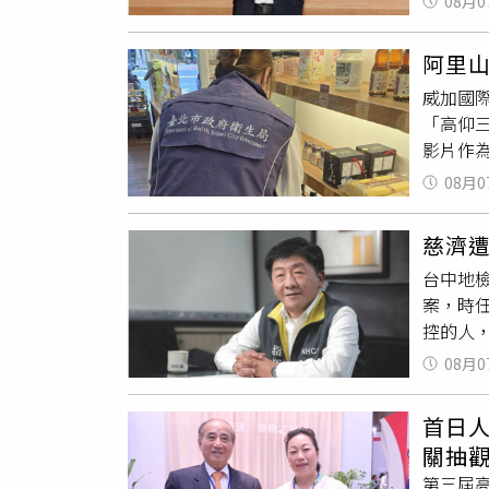
08月0
市府首創
地中海
高。教
顯示，
阿里山
時投入
都出現不
威加國
住宅政
導，不
「高仰
戶。社會
卻像溫
影片作
社宅目
一年更熱
罰新台
政院核定
Heat
08月0
波苦茶
專區持
時間及
定標準
朝年底
表溫度創
慈濟
疑，威
園幹線
均海表溫
台中地
續釐清
推動智
前歷史
案，時
成，但
導入AI
過九成
控的人
料，也
均延滯時
化、海
安全，
間的追
市獎項
表溫度
08月0
釐清，
關證明
續提升
熱能與
示，慈
不實裁
險。專
首日
出，疫
工廠販
測數據
關抽
或未來
製油工
有效減
第三屆
政府已