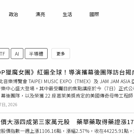
寵物
政治
漂亮
生活
國際
運勢
運動
梅酒
TF
AI
半導體
更多
OP獵魔女團》紅遍全球！導演攜幕後團隊訪台揭
臺北音樂博覽會 TAIPEI MUSIC EXPO（TMEX）及 JAM JAM AS
樂中心盛大登場。其中最受矚目的焦點講座於今（7日）正式公布，一
幕後團隊，以及榮獲 22 座葛萊美獎肯定的美國傳奇母帶工程師 How
P的跨國製作到頂尖音樂製作技術， 為亞太音樂
產業
拋出最強話題。
7日, 2026
式推向世界舞台，讓K-Pop從單一音樂類型躍升為席捲全球的文
看亞太音樂
產業
的下一步」專場，邀請導演 Maggie Kang、製作人 M
股價大漲四成第三家萬元股 藥華藥取得藥證漲1
ACKLABEL、《KPOP 獵魔女團》作曲人暨 Baby Saja演唱人的D
股價指數一週上漲1106.16點，漲幅2.57%，收在44225.91
ded創辦人Cathleen Cher擔任主持。美國傳奇母帶後期工程師 H