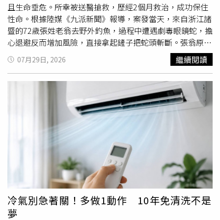
時需格外留意衛生細節。對於老年人、化療患者或長期服藥
且生命垂危。所幸被送醫搶救，歷經2個月救治，成功保住
等免疫力較弱的族群，這類清潔死角更是隱形殺手；體弱者
性命。根據陸媒《九派新聞》報導，案發當天，來自浙江諸
若不慎攝入大量致病菌，可能引發比一般人更嚴重的消化道
暨的72歲張姓老翁去野外釣魚，過程中遭遇劇毒眼鏡蛇，擔
感染或全身性發炎反應。對此，專家建議，各類吸管與杯具
心退避反而增加風險，直接拿起鏟子把蛇頭斬斷。張翁原以
應定期拆卸深層刷洗並保持乾燥，若發現內壁出現無法清除
為眼鏡蛇已死亡，徒手撿拾蛇頭時，已離體的蛇頭因神經反
繼續閱讀
07月29日, 2026
的異物或沾黏，應及時更換以確保飲水安全。
射突然爆發攻擊，將毒牙深深刺入張翁左手掌心。張翁被咬
後，傷口迅速
發黑
腫脹，短短20分鐘內出現胸悶、噁心及視
力模糊等中毒反應，隨即被緊急送往浙江省中醫院急診科救
治。醫療團隊表示，張翁送醫時左手臂已腫脹變黑紫色像茄
子，加上心律過速且血壓暴降，體內肌酸激酶等指標飆升，
屬於典型的眼鏡蛇毒「神經—細胞—心臟」三重毒性發作。
倘若未即時搶救恐有生命危險，醫療團隊隨即展開治療，先
後實施肌肉筋膜切開減壓及負壓引流等手術，搶在壞死組織
蔓延前完成清創，並安排重症照護以穩定生命徵象。張翁度
過危險期後，由於患肢感染嚴重，一度面臨截肢危機。醫療
團隊採用系統性保肢方案，透過多次清創、人工真皮移植與
護理團隊的復健計畫，成功修復創面並保留其左手功能。張
冷氣別急著關！多做1動作 10年免清洗不是
翁在治療2個月後已順利康復出院，並向醫護人員致謝。對
夢
此，醫師提醒，爬行類動物在頭部離體後，脊髓反射機制仍