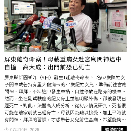
時，還特地到辦公室親自向他報喜，讓他送上滿滿祝福。更
的是，連許多外型打扮亮眼的女生，眼鏡上的污垢也是厚到
多精彩內容請鎖定本週六晚間8點，於年代新聞50頻道播出
要用「挖」的程度。原PO直言，每天只需花短短兩分鐘，
《聚焦2.0》。
用洗碗精清洗眼鏡，真的沒有想像中那麼困難。貼文曝光
後，立刻引發大批網友共鳴。有同行無奈表示，每次幫客人
清洗這種髒污不堪的眼鏡，都覺得自己的手髒到「不能要
了」；也有網友將該現象類比至智慧型手機，指出手機同樣
屬於貼身用品，甚至會被帶上床，但許多人回家知道要洗
澡、換衣服，卻從不順手擦拭手機，過去在電信業上班時，
屏東離奇命案！母載重病女赴宮廟問神途中
就經常看到沾滿油膩與黑垢的手機。貼文曝光後，釣出大批
自撞 高大成：出門前恐已死亡
網友分享自身經驗。不少人表示自己平時都有固定清潔眼鏡
的習慣，也有網友分享自己在清潔眼鏡時遇到的困擾。（圖
屏東縣新園鄉昨（9日）發生1起離奇命案。1名62歲陳姓女
／翻攝自Threads）不過，網路上也有許多相當重視清潔的
子開車載著持有重大傷病卡的37歲紀姓女兒，準備前往宮廟
族群。不少人分享自己的習慣，表示：「只要看到眼鏡有一
問神、拜拜，不料途中發生車禍，自撞停放在路旁的機車。
點點灰塵就會很躁」、「洗完澡如果不洗眼鏡，絕對不把眼
然而，坐在副駕駛座的紀女身上並無明顯外傷，卻被發現已
鏡戴上」、「洗澡前一定要先洗眼鏡，無法接受洗乾淨的臉
經死亡。對此，法醫高大成分析，從初步情況研判，死者很
碰到髒髒的眼鏡」。此外，也有網友分享自身經驗，透露眼
可能在離家前就已經身亡，母親因為難以接受，加上平時就
鏡鼻墊周邊確實容易卡髒污與油垢，過去甚至需要拿舊牙刷
有問神、拜拜的習慣，才想帶著女兒前往宮廟，希望能夠求
仔細刷洗，後來更換眼鏡時，索性改選一體成型的塑膠鏡
神救回一命，至於真正死因，仍須等待檢察官相驗結果才能
繼續閱讀
07月10日, 2026