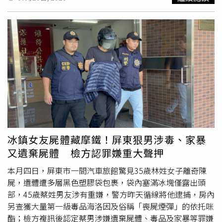
架，不僅較不易藏污納垢，清潔起來也更加方便。
確認。據《三立新聞網》報導，這起事故發生於昨下午約4
時，62歲陳姓女子駕車載著37歲紀姓女兒行經新園鄉中和
路時，不明原因自撞停放於路旁的機車。事故發生後，陳女
並未受傷，也沒有酒後駕車情形，但警方及救護人員到場
後，卻發現坐在右前座的紀女已明顯死亡，因此未送醫急
救。據了解，紀女持有重大傷病卡，自幼健康狀況不佳，長
年由母親照顧。案發當時，母親正準備載她前往宮廟問神、
拜拜，沒想到途中發生自撞事故，也因此意外揭露這起離奇
命案。高大成表示，根據現場資訊，救護車抵達時，死者身
上已出現屍斑，代表死亡時間至少已超過30分鐘。再加上死
者本身患有重大疾病，從事故現場判斷，車禍本身看起來不
像是造成死亡的主要原因。不過，真正死因仍須透過檢察官
冰鎮女友屍體藏摩鐵！屏東狠男涉毒、家暴
相驗及後續檢驗才能釐清。例如，若發現雙眼瞳孔大小不一
又遺棄屍體 檢方認罪嫌重大聲押
致，可能代表死因與腦部或體內出血有關；若嘴唇出現
發
黑
、瘀青或發紺等現象，則可能與心臟疾病、心肌梗塞導致
本月四日，屏東市一間汽車旅館驚見35歲林姓女子離奇陳
缺氧有關，至於其他部位，則須進一步檢查是否有明顯外傷
屍，遺體遭多層黑色塑膠袋包裹，袋內塞滿冰塊僅露出頭
或其他致命傷勢。高大成進一步指出，死者被發現時仍倒臥
部，45歲蔡姓男友涉有重嫌，警方昨天循線將他逮捕，房內
在車內，而副駕駛座椅已被放平。一般而言，這種情況較可
另查獲大量第一級毒品海洛因及俗稱「喪屍煙彈」的依托咪
能是在死者死亡後，再由他人移動至車內。綜合目前情況初
酯；檢方複訊後認定蔡男涉嫌遺棄屍體、毒品及家暴等罪嫌