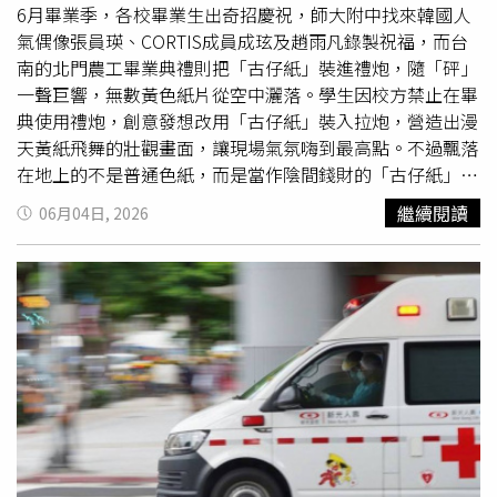
山薊、玉山小蘗及刺柏等植物皆帶有尖刺，民眾從事登山或
6月畢業季，各校畢業生出奇招慶祝，師大附中找來韓國人
野外活動時應做好防護。若不慎遭植物刺傷，應立即清潔消
氣偶像張員瑛、CORTIS成員成玹及趙雨凡錄製祝福，而台
毒並確認是否有異物殘留，若後續出現紅腫、疼痛、發熱或
南的北門農工畢業典禮則把「古仔紙」裝進禮炮，隨「砰」
化膿等情況，應儘速就醫，以免小傷口演變成嚴重感染。
一聲巨響，無數黃色紙片從空中灑落。學生因校方禁止在畢
典使用禮炮，創意發想改用「古仔紙」裝入拉炮，營造出漫
天黃紙飛舞的壯觀畫面，讓現場氣氛嗨到最高點。不過飄落
在地上的不是普通色紙，而是當作陰間錢財的「古仔紙」，
在民間習俗有其禁忌。 「古仔紙」為黃色長方形的紙錢，
繼續閱讀
06月04日, 2026
故稱「黃古錢」，又稱「古仔紙」或「鼓仔紙」，一般有兩
種用途:一、為清明掃墓、培墓時掛紙所使用的壓墓錢，代
表屋瓦。二、「古仔紙」的黃色符紙，古時常見在七爺八爺
或官將首等神將出巡時，隨神將所到之處拋撒給過路的無
形，祈求平安，被視為是「買路錢」或「路費」。 「古仔
紙」如同是陰間的錢，撒冥紙如同在撒錢，會引來好兄弟來
搶錢，以下6種人容易「卡到陰」：1犯太歲、2大病未癒、
3運勢不佳、4印堂
發黑
、5睡眠不足、6飲酒人士。 萬一
「卡到陰」、「沖煞到」，會造成暈眩、嘔吐、運勢不佳、
意外血光，解決方法就是到廟裡祈求神明保佑、化解，或是
請法師作法，消災解厄。 該校代理校長回應，學生是為了