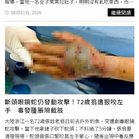
報導，當地一名女子常常拉肚子，明明沒有亂吃東西，而她
平時會使用矽膠吸管喝水或飲料，近日心血來潮剪開吸管，
繼續閱讀
08月01日, 2026
驚見內壁竟有厚厚的黑色污垢，才知道自己把髒東西都喝下
肚難怪身體出問題。有專家指出，那些黑色污垢是生物膜，
其本質上是微生物的「保護堡壘」，內部可能常藏匿大腸桿
菌與金黃色葡萄球菌等致病菌。專家進一步說明，當這些細
菌隨飲水進入人體並達到一定數量時，會直接破壞腸道菌群
平衡，進而引發腹痛與腹瀉等消化道症狀。因此，看似日常
的喝水習慣，若容器缺乏徹底清潔，反而可能變成不斷將致
病菌吃下肚的途徑。除了細菌造成的急性腸胃問題，生物膜
中隱藏的黴菌代謝物同樣不可忽視；部分黴菌在生長過程中
可能產生黃麴毒素等有害產物，長期低劑量接觸與肝臟損傷
及免疫抑制息息相關。雖然吸管內生成劇毒黴菌的機率相對
有限，但對長期未更換或清潔不當的容器而言，風險依然客
斷頭眼鏡蛇仍發動攻擊！72歲翁遭狠咬左
觀存在；此外，氣流也可能將致病菌帶入呼吸道，誘發咳嗽
手 毒發腫脹險截肢
或過敏。生物膜對健康的威脅程度因人而異，其中嬰幼兒與
換牙期兒童的風險尤高；由於幼童免疫系統尚未發育成熟，
大陸浙江一名72歲張姓老翁日前去戶外釣魚，突遭劇毒眼鏡
對微生物的防禦力較弱，一旦感染致病菌，引發急性腸胃炎
蛇攻擊，當下他拿鏟子砍下蛇頭；不料過了5分鐘，張翁要
並導致脫水的風險遠高於成年人，家長在準備兒童飲水器具
清理現場，蛇頭竟張口緊咬其左手掌心，隨後出現中毒反應