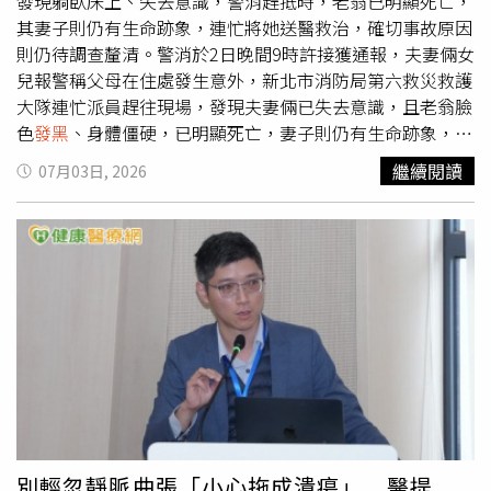
聯繫，直到警方通知噩耗，才得知女兒已不幸身亡，希望檢
發現躺臥床上、失去意識，警消趕抵時，老翁已明顯死亡，
警徹查真相，還女兒一個公道。警方指出，現場查獲的海洛
其妻子則仍有生命跡象，連忙將她送醫救治，確切事故原因
因及依托咪酯均屬第一級毒品，混合施用的危險性及致死率
則仍待調查釐清。警消於2日晚間9時許接獲通報，夫妻倆女
高於單一毒品，後續除持續追查毒品來源，也將配合檢方釐
兒報警稱父母在住處發生意外，新北市消防局第六救災救護
清林女真正死因及全案案情。
大隊連忙派員趕往現場，發現夫妻倆已失去意識，且老翁臉
色
發黑
、身體僵硬，已明顯死亡，妻子則仍有生命跡象，被
緊急送往長庚醫院救治。警方則封鎖現場，初步排除外力介
繼續閱讀
07月03日, 2026
入，報案人目睹父親遺體當場崩潰、萬分悲慟，確切案發原
因仍待調查，警方已報請基隆地檢署相驗，全案還須進一步
釐清。
別輕忽靜脈曲張「小心拖成潰瘍」 醫提