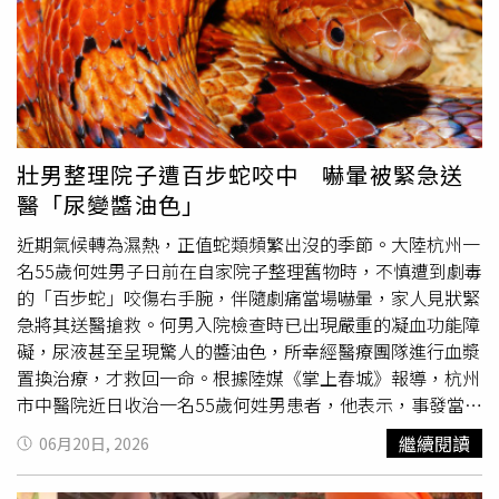
介入治療 有助降低潰瘍與照護負擔針對靜脈曲張的長期照
醫療團隊在肺部檢體中發現裂褶菌（Schizophyllum
護，長庚醫院副院長葉集孝醫師也特別強調：面對靜脈疾
commune），俗稱白參或樹花菌。這類真菌常生長於腐爛
病，防微杜漸是核心原則。若發現雙腿有不明原因的腫脹或
木材及潮濕木製品表面，梅雨季特別活躍，會釋放大量微小
皮膚顏色改變，應儘早就診，由專業血管外科醫師進行精確
孢子漂浮在空氣中，長期吸入後可能引發變應性支氣管肺真
的評估與治療。及時介入除有助改善外觀，也有助降低潰瘍
菌病，甚至造成不可逆的肺功能損傷。曲霉菌與裂褶菌孢子
形成及後續照護負擔的風險。透過現代化溫和的微創消融術
可能隨空氣飄散進入人體肺部。（圖／翻攝自極目新聞）另
式，以及新型態肌肉電刺激貼片共同的協同作用，可作為部
一個案例則更具警示意義。周姓男子與妻子近期同時出現發
壯男整理院子遭百步蛇咬中 嚇暈被緊急送
分患者的治療與照護選項之一，協助改善下肢循環狀況及整
燒、咳嗽及咳痰等症狀，肺部電腦斷層（CT）檢查顯示雙
醫「尿變醬油色」
體生活品質。【延伸閱讀】產後第一次下床最危險？醫師：
肺均有大片實變陰影。醫師起初懷疑是流感交叉感染或細菌
小心血栓風險【健保30週年專輯】靜脈曲張病人發生靜脈血
性肺炎，但接受抗感染治療後效果不佳。經反覆追問居住環
近期氣候轉為濕熱，正值蛇類頻繁出沒的季節。大陸杭州一
栓栓塞症及周邊動脈疾病風險之關聯性
境後，夫妻倆才想起家中浴室長期漏水，客廳地板也逐漸出
名55歲何姓男子日前在自家院子整理舊物時，不慎遭到劇毒
https://www.healthnews.com.tw/readnews.php?
現潮濕
發黑
情況。兩人返家後將部分地板撬開檢查，眼前景
的「百步蛇」咬傷右手腕，伴隨劇痛當場嚇暈，家人見狀緊
id=68908
象令人震驚。地板夾層內竟布滿厚厚黴菌，不僅木板受潮腐
急將其送醫搶救。何男入院檢查時已出現嚴重的凝血功能障
蝕，空氣中更瀰漫濃厚霉味。經確認後發現，浴室漏水長期
礙，尿液甚至呈現驚人的醬油色，所幸經醫療團隊進行血漿
滲入客廳地板下方，導致夾層形成高濕環境，成為黴菌大量
置換治療，才救回一命。根據陸媒《掌上春城》報導，杭州
繁殖的溫床，而夫妻長期吸入漂浮於空氣中的黴菌孢子，最
市中醫院近日收治一名55歲何姓男患者，他表示，事發當日
終造成肺部感染。丁群力指出，曲霉菌（Aspergillus）是梅
傍晚他趁著天氣涼爽，打算清理屋後院子裡堆積的廢舊木料
繼續閱讀
06月20日, 2026
雨季最活躍的真菌之一，約占空氣中真菌總量的12%。多數
與瓶罐，在用力拉起一塊腐爛木板時，右手腕突然有如針刺
免疫功能正常者可透過免疫系統清除吸入的孢子，但若本身
般的劇烈灼痛，縮手後才發現一條百步蛇正盤踞在縫隙中。