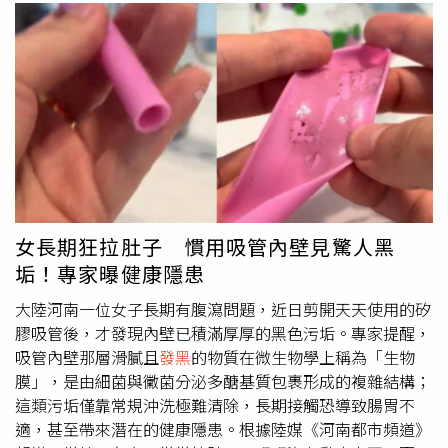
女長期狂拉肚子 慣用吸管內壁見驚人黑
垢！專家曝健康隱患
大陸河南一位女子長期有腹瀉問題，近日剪開天天使用的矽
膠吸管後，才發現內壁已積滿厚厚的黑色污垢。專家提醒，
吸管內壁那層滑膩且
發黑
的物質在微生物學上稱為「生物
膜」，是由細菌與黴菌分泌多醣基質包裹形成的複雜結構；
這類污垢僅靠常規沖洗極難清除，長期接觸恐導致腸胃不
適，甚至帶來潛在的健康隱患。根據陸媒《河南都市頻道》