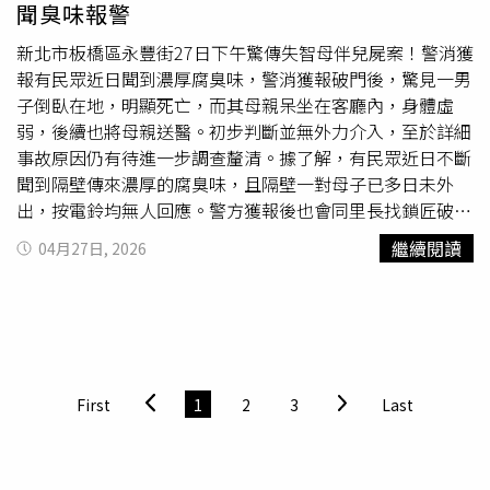
聞臭味報警
書認定，相關言論未符合言論自由應具備的合理查證義務，
且對特定店家造成實質損害，因此依加重誹謗、加重妨害信
新北市板橋區永豐街27日下午驚傳失智母伴兒屍案！警消獲
用等罪嫌提起公訴。
報有民眾近日聞到濃厚腐臭味，警消獲報破門後，驚見一男
子倒臥在地，明顯死亡，而其母親呆坐在客廳內，身體虛
弱，後續也將母親送醫。初步判斷並無外力介入，至於詳細
事故原因仍有待進一步調查釐清。據了解，有民眾近日不斷
聞到隔壁傳來濃厚的腐臭味，且隔壁一對母子已多日未外
出，按電鈴均無人回應。警方獲報後也會同里長找鎖匠破
門，一破門驚見兒子倒臥在房內已明顯
發黑
腐爛，而失智母
繼續閱讀
04月27日, 2026
則呆坐在客廳內，身體相當虛弱，被緊急送往亞東醫院。警
方初步判斷，並未發現有外傷或外力介入情形，後續依規定
報請新北地方檢察署辦理司法相驗，以釐清死因。
First
1
2
3
Last