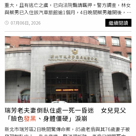
步判斷，死者很可能在家中就已經失去生命跡象，母親因一
重大，且有逃亡之虞，已向法院聲請羈押。警方調查，林女
時難以接受，加上過去已有問神、拜拜的習慣，因此才將女
與蔡男已入住該汽車旅館逾1個月，4日晚間蔡男離開後，房
兒載往宮廟，希望藉由宗教方式尋求奇蹟，沒想到途中又發
務人員進房整理時，赫見林女陳屍沙發，遺體自頸部以下遭
繼續閱讀
07月06日, 2026
生車禍，整起事件才因此曝光。不過，案件的詳細死因及經
黑色塑膠袋層層包覆，袋內還放置大量冰塊，立即報警處
過，仍須等待檢察官完成相驗後，才能進一步確認。
理。警方隨即鎖定蔡男，並於5日凌晨將他查緝到案。警方
搜索房間時，另查獲海洛因及依托咪酯等毒品，發現蔡、林
2人均有毒品前科，不排除除吸毒外，也涉及販毒情事。蔡
男到案後供稱，不清楚林女真正死因，只表示懷疑是吸食毒
品過量致死。檢警初步相驗發現林女身上無明顯新傷，僅有
舊傷，後續將安排解剖，以釐清確切死因。檢方複訊後認
為，蔡男涉犯遺棄屍體、毒品及家暴等罪嫌重大，且有逃亡
之虞，昨天晚間向法院聲請羈押。死者父親接獲警方通知
後，從台中南下屏東認屍，見到女兒遺體已
發黑
、發紫，悲
痛不已。他透露，女兒與蔡男交往約1年多，今年5月兩人發
生爭執時，蔡男竟持剪刀刺傷女兒後頸，當時路人報警，女
瑞芳老夫妻倒臥住處一死一昏迷 女兒見父
兒一度住進加護病房治療，他曾多次勸女兒與蔡男分手。林
「臉色
發黑
、身體僵硬」淚崩
父表示，女兒出院後曾打電話報平安，表示要和朋友一起工
作，自己還叮嚀她好好照顧身體；然而此後一個多月便失去
新北市瑞芳區2日晚間驚傳命案，85歲老翁與其76歲妻子被