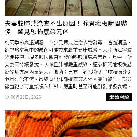
潰瘍治療新觀點：促進循環加速傷口癒合治療新策略值得注
意的是，臨床上不少民眾會將靜脈性潰瘍與糖尿病足潰瘍混
為一談，但兩者成因其實並不相同。前者源自靜脈回流不良
夫妻雙肺感染查不出原因！拆開地板瞬間嚇
導致的血液淤積，後者則多與血流不足及神經病變所致。雖
傻 驚見恐怖感染元凶
然兩者治療機轉不同，但透過現代精準醫療技術的整合應
用，包括詳細的血流動力學評估，可在超音波導引下進行微
梅雨季節高溫潮濕，不少民眾只注意衣物發霉、牆面潮濕，
創凝膠閉合治療，臨床上可作為部分患者的治療選項之一。
卻忽略空氣中的黴菌可能帶來嚴重健康威脅。大陸浙江寧波
患者術後的照護方式可能與其他治療方式有所不同，是否需
近期接連出現多起因黴菌引發的呼吸道感染案例，其中一對
要穿著彈性襪仍須依醫師評估及個別病況而定，以提供符合
夫妻因持續發燒、咳嗽且肺部嚴重感染，返家拆開地板後赫
患者需求的術後照護，並兼顧術後生活便利性。當源頭逆流
然發現夾層內長滿大片黴菌；另有一名73歲男子咳喘長達3
問題獲得控制後，針對已經水腫或淤滯的末梢環境，現在也
個月久治不癒，最終查出肺部遭真菌入侵。醫師警告，部分
有一項新型態的組織修復策略，例如神經肌肉電刺激貼片作
黴菌孢子可直接侵入肺部，嚴重時甚至可能引發呼吸衰竭，
為協助下肢循環管理的輔助照護方式之一。其原理透過微電
危及生命。夫妻肺部感染久治不癒，拆開家中地板後驚見大
繼續閱讀
06月21日, 2026
流刺激運動神經，來引導小腿肌肉節律性的自主收縮，並將
量黴菌。（圖／翻攝自極目新聞）據《極目新聞》報導，寧
囤積在足部的血液往心臟推送。理論上有助於改善局部循環
波大學附屬第一醫院呼吸與危重症醫學科主任醫師丁群力介
環境，使組織修復所需的血流供應獲得支持，為受損組織提
紹，73歲朱姓男子原本患有氣喘，平時靠藥物控制穩定，但
供修復所需的營養，可作為部分慢性傷口患者的輔助照護選
近3個月持續出現咳嗽、氣喘及呼吸不順等症狀，多次接受
項，實際是否適合使用，仍須由醫師依個別病況評估。及早
抗生素治療仍未改善。經轉診進一步接受支氣管鏡檢查後，