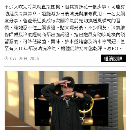
可維持數十分鐘甚至更長時間，斷頭的咬合力與毒腺注射功
不少人吹完冷氣就直接關機，但其實多花一個步驟，可能有
能依然存在，切勿徒手觸碰。若民眾不幸遭毒蛇咬傷，應保
助延長冷氣壽命，還能減少日後清洗與維修費用。一名女網
持冷靜並記下蛇類特徵或拍照，儘速就醫，切忌自行用嘴吸
友分享，爸爸最近養成每次關冷氣前先切換送風模式的習
吮、隨意切開傷口或劇烈奔跑，以免加速毒液擴散。
慣，讓她忍不住上網求證。貼文曝光後，不少網友、冷氣維
修師傅及冷氣經銷商都出面認證，指出送風有助吹乾機內殘
留濕氣，可降低黴菌、異味、排水盤堵塞及滴水等問題，甚
至有人10年都沒清洗冷氣，機體仍維持相當乾淨。原PO在
Threads發文表示，爸爸不知道從哪裡聽來「關冷氣前先開
繼續閱讀
07月26日, 2026
送風比較好」的說法，從此每次關機前都會先切換送風模
式，因此讓她好奇發問：「救命，關冷氣前開送風，真的對
冷氣比較好嗎？」貼文曝光後，引發熱烈討論，許多網友紛
紛表示，自己也有相同習慣，認為送風能協助吹乾冷氣內部
殘留的水氣，減少黴菌滋生及霉味產生。有人指出，現在不
少新款冷氣本身就具備關機後自動送風、防黴或自動乾燥功
能，也有人認為單靠內建功能仍不足，平時仍會手動切換送
風模式，再搭配室內除濕機運轉約1小時，改善冷氣內部
發
黑
、發霉的情況。一名冷氣維修師傅也留言證實，送風模式
下壓縮機不會運轉，因此耗電量相對較低，但風扇仍持續送