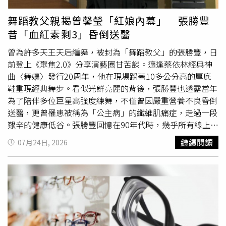
風，可幫助吹乾蒸發器及機內殘留濕氣，降低黴菌孳生、異
味、排水盤堵塞及滴水等問題，同時有助維持冷氣運作效
舞蹈教父親揭曾馨瑩「紅娘內幕」 張勝豐
率。他也笑說，平時多花一點時間開送風，「比之後花錢找
昔「血紅素剩3」昏倒送醫
我修冷氣還省錢」，是相當值得養成的保養習慣。除了維修
師傅之外，一名日系冷氣品牌經銷商也分享實際案例，曾有
曾為許多天王天后編舞，被封為「舞蹈教父」的張勝豐，日
一名客戶每次關冷氣前都會啟動防黴或自動乾燥功能，長達
前登上《聚焦2.0》分享演藝圈甘苦談。適逢蔡依林經典神
10年都沒有清洗冷氣。直到技師日前到府檢查時，發現冷氣
曲〈舞孃〉發行20周年，他在現場踩著10多公分高的厚底
機體內部依然十分乾淨，幾乎沒有明顯髒污，讓他忍不住直
鞋重現經典舞步。看似光鮮亮麗的背後，張勝豐也透露當年
呼：「乾淨成這樣，根本不用花錢清洗。」另外，專業冷氣
為了陪伴多位巨星高強度練舞，不僅曾因嚴重營養不良昏倒
清洗業者「牛妹爸媽冷氣清洗」也提醒，若家中冷氣沒有內
送醫，更曾罹患被稱為「公主病」的纖維肌痛症，走過一段
建「機體防黴」或自動乾燥功能，可在關機前切換送風模式
艱辛的健康低谷。張勝豐回憶在90年代時，幾乎所有線上藝
約30分鐘，利用持續送風帶走蒸發器及機體內殘留濕氣，維
人都找他編舞。當時他宛如便利商店般24小時隨時待命，每
繼續閱讀
07月24日, 2026
持機內乾燥，減少霉味、黴菌滋生及滴水等問題。若再搭配
天從早忙到凌晨，還要在同天內切換風格，像是早上陪
定期清洗濾網、保養冷氣，不僅有助維持冷房效率，也能延
S.H.E走活潑路線、下午教王心凌甜美舞步、晚上轉為蔡依
長冷氣使用壽命，降低日後維修及清洗成本。
林的性感，最後還要幫江蕙設計豪華舞台，讓他一度精神錯
亂、壓力極大。長期高壓加上飲食不規律，某天張勝豐洗完
澡突感無法呼吸、心臟快停止，危機意識強烈的他立刻撥打
119，隨後眼前一片
發黑
。在醫院醒來時已在急診室輸血，
醫師告知他「血紅素只剩下3」，造血功能嚴重失常，連現