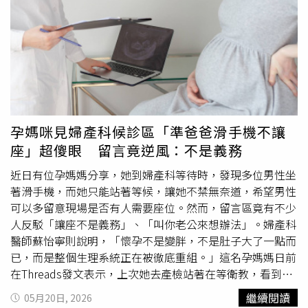
往醫院治療，未料蛇毒擴散速度遠超預期，阿杰腿部出現瘀
青腫脹，約一小時後便整個人陷入休克昏迷。由於工地位置
偏遠，阿杰被送到醫院時已是隔天凌晨，醫師緊急注射血
清，之後雖短暫恢復意識，但情況依舊危急，在院方建議
下，阿杰被轉院至保山市人民醫院接受治療，醫護人員還發
現，他左腳腳踝竟有多達12個毒蛇咬痕，整條左腿腫脹
發
黑
、傷口持續滲血，凝血功能也嚴重異常，隨時可能因大量
出血而喪命，所幸經過5天全力搶救後，阿杰終於脫離險
孕媽咪見婦產科候診區「準爸爸滑手機不讓
境，順利出院。當地醫護人員也提醒，夏季是蛇類活動高峰
座」超傻眼 留言竟逆風：不是義務
期，民眾進入山區或草叢時，應穿著長袖、長褲與高筒鞋
襪，避免靠近草叢、石縫與樹洞等蛇類藏身處。
近日有位孕媽媽分享，她到婦產科等待時，發現多位男性坐
著滑手機，而她只能站著等候，讓她不禁無奈道，希望男性
可以多留意現場是否有人需要座位。然而，留言區竟有不少
人反駁「讓座不是義務」、「叫你老公來想辦法」。婦產科
醫師蘇怡寧則說明，「懷孕不是變胖，不是肚子大了一點而
已，而是整個生理系統正在被徹底重組。」這名孕媽媽日前
在Threads發文表示，上次她去產檢站著在等衛教，看到2
至3個男性坐在椅子上，甚至翹著腳滑手機，而她當天要測
繼續閱讀
05月20日, 2026
糖水，因此空腹、沒吃碳水，這也讓她感到很憤怒、心情