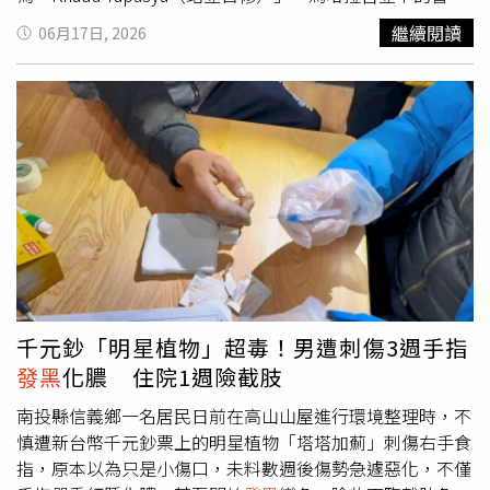
膠鞋。若不幸被蛇咬傷，切記保持鎮靜、拍照記錄蛇種並儘
是自己必須連續12年維持站立生活且不得坐下。在印度教傳
繼續閱讀
06月17日, 2026
速就醫，過程中應摘除受傷肢體的戒指與手錶，並於傷口近
統中，這類極端苦行被認為能夠累積靈性力量，幫助修行者
心端適度結紮；同時謹記「不要奔跑、不要擠壓傷口、不要
更接近神明，甚至獲得神聖啟示。報導指出，自從開始修行
自行放血」等三不原則，以免加速毒素擴散而延誤黃金救援
以來，馬哈拉吉從未坐下休息，也沒有伸直雙腿放鬆。甚至
時機。
在睡覺時也維持站姿，並透過特製支架支撐身體避免跌倒。
然而，長時間站立已對他的健康造成嚴重影響。從畫面可
見，他的雙腿明顯腫脹、皮膚
發黑
變色，顯示腿部血液循環
已受到嚴重損害。儘管如此，馬哈拉吉仍未打算中止修行。
當地寺廟的志工則持續關注他的身體狀況，定期替他塗抹藥
膏、照護雙腿，並提供日常所需協助。據了解，馬哈拉吉目
前僅完成12年苦修計畫中的5年，若要完全履行誓言，仍需
再持續站立7年，相關照片與影片曝光後在網路上引發討
論，不少人對其堅定信仰表示敬佩，但也有人擔憂，這種極
千元鈔「明星植物」超毒！男遭刺傷3週手指
端苦修方式恐怕已對身體造成不可逆的傷害。
發黑
化膿 住院1週險截肢
南投縣信義鄉一名居民日前在高山山屋進行環境整理時，不
慎遭新台幣千元鈔票上的明星植物「塔塔加薊」刺傷右手食
指，原本以為只是小傷口，未料數週後傷勢急遽惡化，不僅