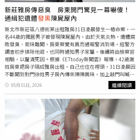
在畢業前留下深刻回憶，純粹出於好玩與創意，並沒有任何
新莊雅房傳惡臭 房東開門驚見一幕嚇傻！
惡意或宗教意圖。社群上眾人則多是莞爾一笑：「沒開聲音
通緝犯遺體
發黑
陳屍屋內
以為是閃靈」、「請問你們畢典嘉賓是閃靈嗎」、「收一收
還能燒給地基主」、「留友看畢典出大港場面，為什麼我那
新北市新莊區八德街某出租雅房31日凌晨發生一樁命案，一
時候畢業沒有」。
名44歲的獨居男子被發現陳屍屋內，由於天氣炎熱，遺體腐
敗發臭、氣味難聞，房東察覺有異而通報警消到場，經警方
調查初步排除他殺，也同時通知男子家屬，後續將由檢察官
相驗，以釐清死因。根據《ETtoday新聞雲》報導，42歲謝
姓房東把房子隔成雅房出租，自己也住在裡頭，31日凌晨因
不斷聞到對門徐姓男子房內傳來陣陣異味，加上敲門叫喊無
回應，謝姓房東決定進門了解情況，赫然發現徐男已倒臥床
繼續閱讀
05月31日, 2026
上，全身僵硬
發黑
且飄出惡臭，嚇得他急忙報警。警方獲報
到場後由鑑識人員現場進行採證，初步勘查無外力介入跡
象，也沒搜出毒品等違禁物，初步排除他殺嫌疑。據了解，
警方還意外發現徐男除長期處於無業狀態外，還因毒品案遭
通緝，目前已請家屬到現場認屍，全案後續將依規定移請新
北地檢署檢察官辦理刑事相驗，進一步確認死因和詳細情
況。