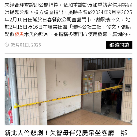
膈頂高，肺的容積被壓縮，但胎兒需要氧氣、媽媽自己也需
要幾分鐘。黃軒醫師也提醒，真正可怕的並非死亡來得突
未經合理查證即公開指控，依加重誹謗及加重妨害信用等罪
要更多氧氣，所以孕婦的呼吸頻率本來就比較快，潮氣量增
然，而是身體其實早已發出警訊，卻常被忽略。他列舉4項
嫌提起公訴。檢方調查指出，吳時樹曾於2024年9月至2025
加40%，一般人站著不會喘，孕婦站著光呼吸這件事就已經
常見徵兆，包括：運動時突然頭暈或眼前
發黑
；不明原因心
年2月10日任職於日春餐飲公司直營門市。離職後不久，她
在加班。4、血糖波動劇烈，隨時可能低血糖懷孕本身就是
悸、感覺心臟漏拍；曾經昏倒卻被誤認只是太累或低血壓，
於2月15日及16日在臉書社團「爆料公社二社」發文，張貼
一個相對的胰島素阻抗狀態，血糖調節變得不穩定，站太
以及家族中有人在50歲前罹患心臟病或不明原因猝死等。他
疑似
發黑
木瓜的照片，並指稱多家門市使用發霉、腐爛的木
久、隔太久沒吃東西，容易冒冷汗、手抖、視線模糊、站不
強調，這些情況並不只是「沒睡好」或疲勞，而可能是心臟
瓜製作飲品，其中包括台北信義區新光三越A8等地點。相關
繼續閱讀
05月01日, 2026
穩。5、血栓風險飆升，久站久坐都危險懷孕是天然的高凝
正在求救。身為重症醫師，黃軒醫師也坦言，自己看過太多
貼文曝光後，引發外界對食品安全的高度關注，台北市衛生
血狀態，這是身體為了預防生產大出血所做的準備，但代價
類似悲劇，例如曾有家屬在醫院走廊崩潰詢問：「他昨天明
局隨後展開稽查，並於部分門市查出環境衛生缺失，要求限
是深層靜脈栓塞的風險比孕前高出4到5倍，久站、久坐不動
明還好好的，為什麼？」很多時候，即使是醫師，也很難給
期改善。新光三越A8加盟店的林姓負責人不滿商譽受損，決
都可能在下肢形成血栓，血栓一旦跑到肺，是會出人命的。
出讓家接受的答案，但他認為，如果患者能提早接受運動心
定控告吳女妨害名譽。檢方進一步調查發現，吳時樹在多次
6、韌帶鬆弛重心前移，跌倒風險爆表身體會分泌一種叫做
電圖、心臟超音波等檢查，也許就有機會更早發現潛藏問
訊問過程中，未能提出具體證據證明所指控門市確實使用發
鬆弛素的荷爾蒙，讓骨盆韌帶變鬆為生產做準備，但這個荷
題。最後，黃軒醫師也呼籲民眾，不要因為年輕就忽視心臟
霉或腐敗木瓜。她僅提供部分對話紀錄，內容涉及「0元木
爾蒙不會只作用在骨盆，它讓全身的關節都變得不穩定，加
健康。他建議，若家族有心臟病病史，應盡早接受12導程心
瓜」等字眼，「天母新三越夥伴群」群組也有「新光8館=6
上肚子變大、重心前移，平衡感本來就差，在搖晃的捷運上
電圖與心臟超音波檢查，同時學習CPR與AED操作，因為關
箱」，但不知道「0元木瓜」是什麼，無法證實該用語與實
站著，跌倒的風險不是一般人能想像，而孕婦跌倒，可能導
鍵時刻可能救回身邊重要的人。他也再次強調，「年輕不是
際使用原料品質之間的關聯。此外，檢方指出，在網路討論
致流產、胎盤早期剝離、早產。
保護傘」，心臟疾病並不會等到人準備好才發生。
過程中，已有網友提醒相關指控可能涉及個別門市差異，但
吳時樹仍持續點名特定門市，「信義區的新光三越A8館」、
「信義A8新光三越」、「新光三越A8店」、「台北信義區
新北人倫悲劇！失智母伴兒屍呆坐客廳 鄰
某8百貨」造成外界混淆，影響加盟業者名譽與信用。起訴