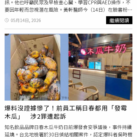
診所或醫院的凳子優先給有需要的人是常識」、「逆風男性
訊。他也呼籲民眾及早檢查心臟、學習CPR與AED操作，不
們搞清楚，今天重點是你們人在婦產科，就請讓座給在診間
要因年輕而忽視潛在風險。黃軒醫師今（14日）在臉書粉專
等候的所有女性」、「我很認真覺得不用讓座的人，是不是
發文分享，有名25歲科技業男前1天才剛下班並照常到健身
繼續閱讀
05月14日, 2026
其實不知道孕婦久站會有什麼風險」、「懷孕後期肚子很
房運動，身邊朋友都認為他是「最健康的人」，沒想到隔天
重，站久了都會覺得肚子緊緊的，希望大家互相體諒」。對
早晨卻再也沒有醒來。當救護人員趕到現場時，人已經失去
此，婦產科醫師蘇怡寧表示，關於孕婦讓座這件事，他不理
生命跡象，最終死因被判定為「心因性猝死」（Sudden
解到底是在吵什麼，他只想從專業角度來說明，女性懷孕後
Cardiac Death）。黃軒醫師指出，許多人誤以為猝死與年
身體會發生6大生理變化，「值不值得你讓座自己判斷」、
輕人無關，但醫學統計其實早已顯示，心臟驟停並非只發生
「懷孕不是變胖，不是肚子大了一點而已，而是整個生理系
在高齡族群。根據美國心臟學會（AHA）資料，每年有超過
統正在被徹底重組」。1、血液量暴增、心臟超時工作懷孕
35萬人死於院外心臟驟停，其中相當比例發生在40歲以下
到第三孕期，孕婦的血液總量會比孕前增加40%到50%，心
族群，而且多數患者在死亡前幾乎沒有明顯徵兆。他進一步
輸出量增加30%到50%，心跳每分鐘加快10到20下，這意
說明，年輕人猝死最常見的3大原因包括：「肥厚型心肌病
味著孕婦即使靜靜站著，心臟做的工都相當於在快走。2、
變」（HCM），心臟壁異常增厚，運動時突然引發致命心
子宮壓迫大血管，隨時可能昏倒變大的子宮會壓迫下腔靜脈
律不整，「很多人根本不知道自己有這個問題」。再來是
這條最粗的回心血管，孕婦站立或姿勢改變的時候，會導致
「隱性心律不整」，包括Brugada症候群、WPW症候群
爆料沒證據慘了！前員工稱日春都用「發霉
回到心臟的血液瞬間減少，有可能引起血壓驟降，眼前
發
等，平常心電圖可能正常，壓力或特定情況下才發作。有些
木瓜」 涉2罪遭起訴
黑
、冒冷汗然後倒下，這在醫學上叫做仰臥低血壓症候群，
人甚至在睡眠中猝死，家人以為他只是睡得很沉。第3種則
不是嬌貴不是想太多，是真實會發生在捷運裡、在公車上的
是「主動脈剝離」，高血壓年輕化趨勢下，主動脈像氣球一
知名飲品品牌日春木瓜牛奶日前爆發食安爭議後，事件持續
血流動力學急症。3、肺被往上頂，呼吸本來就喘子宮把橫
樣撐破，患者通常從「胸部劇烈撕裂感」到失去意識，只需
延燒。台北地檢署於30日偵結相關案件，認定爆料者吳時樹