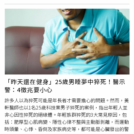
差，「希望各位準爸爸、男性在陪同心愛的老婆去婦產科
時，都能主動或留意一下旁邊的女性是否需要座位！」貼文
曝光後，意外掀起兩派論戰，一派人指出，「我七早八早來
到現場，就為了我跟我老婆有位子坐，然後你叫我讓我給
你？叫你老公來想辦法謝謝」、「如果我讓位，我老婆會不
開心」、「什麼時候連醫院的位置都變成孕婦優先？孕婦不
是無敵星星耶」、「我等很久也很累，為什麼要讓座」、
「你先生怎麼不早點出門去搶位置？有問題的是你先生，不
是其他人的先生」、「讓不讓座是我的選擇，不是我的義
務」、「懷孕很辛苦又不是我害的」。另一派人則認為，
「婦產科的位置居然不是優先給婦女」、「真的不敢相信留
「昨天還在健身」25歲男睡夢中猝死！醫示
言區一堆不讓位給孕婦的男性還坐出優越感了？老婆是孕
警：4徵兆要小心
婦，應該很能體諒孕婦難處耶」、「孕婦就是需要位子的
人，什麼叫做眼中只有老婆小孩，這個無關吃醋不吃醋，而
許多人以為猝死可能是年長者才需要擔心的問題。然而，黃
是作為一個人基本的教養跟素養」、「男的在婦產科跟孕婦
軒醫師也以1名25歲科技業男子猝死的案例，指出年輕人並
爭座位，你媽媽知道你們這樣嗎？到底什麼世界」、「你們
非心因性猝死的絕緣體。年輕族群猝死的3大常見原因，包
的小孩都不會是女兒嗎？以後記得跟女兒說想要位置早點
括：肥厚型心肌病變、隱性心律不整與主動脈剝離，而運動
去」。也有人直言，「台灣出生率還是太高了」、「我以為
時頭暈、心悸、昏倒及家族病史等，都可能是心臟發出的警