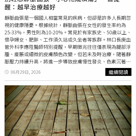
醒：越早治療越好
靜脈曲張是一個國人相當常見的疾病，但卻是許多人長期忽
視的健康隱憂。根據統計，靜脈曲張在女性的發生率約為
25-33%，男性則為10-20%。常見於有家族史、50歲以上、
懷孕婦女、肥胖、工作須久站或久坐者等族群。林口長庚血
管外科李應陞醫師特別提醒，早期徵兆往往僅表現為腿部浮
腫、痠脹或細微的皮膚顏色改變，但若未及時治療，隨著靜
脈壓力持續升高，將進一步導致皮膚慢性發炎、色素沉著，
甚至最終形成難以癒合的潰瘍傷口。許多患者誤以為這只是
繼續閱讀
06月29日, 2026
美容問題，事實上，這可能是靜脈功能不全所引起的慢性循
環問題。臨床上不少患者在初期發現腿部有輕微「蚯蚓狀突
起」時多半不以為意，等到皮膚開始發硬、
發黑
，甚至出現
滲液傷口時才求診，此時往往已演變成嚴重的靜脈性潰瘍。
靜脈瓣膜就像是血管內的「單向閥門」，原本的功能是防止
血液因地心引力倒流。一旦瓣膜功能受損失效，血液便會淤
積在下肢，形成長期的高壓環境並持續壓迫周邊組織，這正
是導致皮膚病變與潰瘍形成的主要原因。因此，及早接受評
估與治療，有助於降低病情惡化及潰瘍形成的風險。靜脈性