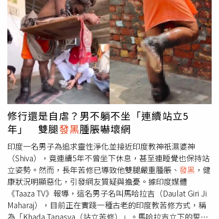
患有慢性疾病、免疫力較差，或長期暴露於高濃度黴菌環
何男的傷口隨即出現兩個寬大的牙痕並迅速紅腫
發黑
，滲出
境，即使是一般健康民眾，也可能遭受感染，引發曲霉菌性
暗紅色血水，隨後他便因劇痛和驚嚇而失去意識。杭州市中
肺炎，嚴重時甚至導致呼吸衰竭。醫師特別點名4類高風險
醫院急診收治患者後，發現其病情極為兇險，抽血檢驗顯示
族群，包括血液腫瘤及接受放化療患者、長期使用類固醇或
其血小板計數急劇下降，肌酸激酶顯著升高，凝血功能指標
免疫抑制劑者、慢性阻塞性肺病、糖尿病、肝硬化及慢性腎
更是無法測出。主治醫師指出，百步蛇毒會引發嚴重的凝血
病患者，以及長期暴露於高濃度黴菌環境中的木材加工、菇
功能異常，患者尿液呈醬油色代表已出現急性溶血或橫紋肌
類栽培等從業人員。此外，即使身體健康，若長時間居住在
溶解症狀，此時一旦發生體內多部位黏膜或內臟大出血，隨
地下室、漏水住宅、潮濕浴室或發霉空間，同樣可能增加過
時可能引發多重器官衰竭而危及生命。院方立即啟動多學科
敏與感染風險。為避免黴菌危害健康，醫師建議梅雨季期間
醫療團隊，同步給予患者抗蛇毒血清、抗感染及保肝護腎等
應將室內濕度控制在50%以下，必要時使用除濕機或冷氣除
藥物，並緊急安排床邊血漿置換與連續性腎臟替代治療
修行還是自虐？男不躺不坐「連續站立5
濕功能；浴室、廚房、洗衣機槽、冰箱膠條及地漏等容易孳
（CRRT）。透過洗腎儀器，將含有蛇毒的廢棄血漿逐步分
年」 雙腿
發黑
腫脹嚇壞網
生黴菌的區域應定期清潔消毒。若家中出現漏水、滲水或不
離排出，並緩緩輸入新鮮血漿，經過連續救治，患者的尿液
明霉味，更應檢查牆面及地板夾層是否已有黴菌滋生。若出
顏色由醬油色順利轉為茶色，指標明顯改善。隨後醫療團隊
印度一名男子為追求靈性淨化並接近印度教神祇濕婆神
現長期咳嗽、咳痰、胸悶、喘鳴，且抗生素治療效果不佳
進一步為患者進行持續床邊血液灌流以清除殘餘毒素，並由
（Shiva），竟連續5年不曾坐下休息，甚至連睡覺也保持站
時，也應主動告知醫師居住環境狀況，以利及早排除真菌感
外科團隊實施徹底的清創與引流手術。目前患者右手臂雖仍
立姿勢。然而，長年苦修已導致他雙腿嚴重腫脹、
發黑
，健
染的可能性。
裝設負壓引流管排出滲液，但創面已趨於穩定，並已轉入普
康狀況明顯惡化，引發網友質疑與擔憂。據印度媒體
通病房進行中西醫結合的後續復健治療，目前各項生命徵象
《Taaza TV》報導，這名男子名叫馬哈拉吉（Daulat Giri Ji
平穩，順利脫離險境。針對此情形，醫師特別提醒，夏季是
Maharaj），目前正在實踐一種古老的印度教苦修方式，稱
毒蛇活動高峰期，民眾至戶外務農或踏青時務必穿著長褲與
為「Khada Tapasya（站立苦修）」。馬哈拉吉立下的誓願