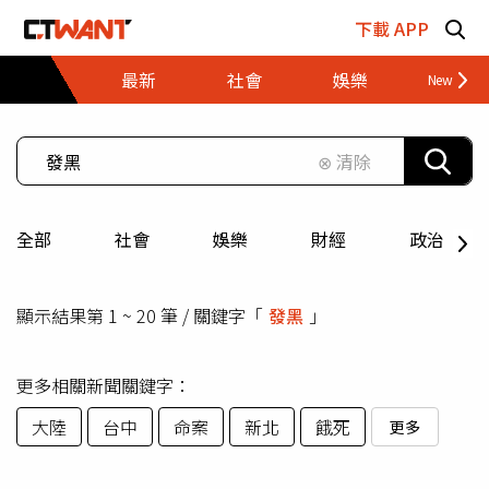
跳至主要內容區塊
下載 APP
最新
社會
娛樂
財經
⊗ 清除
全部
社會
娛樂
財經
政治
顯示結果第 1 ~ 20 筆 / 關鍵字「
發黑
」
更多相關新聞關鍵字：
大陸
台中
命案
新北
餓死
更多