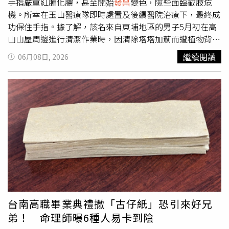
手指嚴重紅腫化膿，甚至開始
發黑
變色，險些面臨截肢危
機。所幸在玉山醫療隊即時處置及後續醫院治療下，最終成
功保住手指。據了解，該名來自東埔地區的男子5月初在高
山山屋周邊進行清潔作業時，因清除塔塔加薊而遭植物背面
的尖刺刺傷食指，當下僅感到輕微刺痛，因此未特別處理。
繼續閱讀
06月08日, 2026
沒想到細小的植物刺可能殘留在皮膚內，導致傷口逐漸感
染，短短3週內從小膿包演變成整根手指紅腫
發黑
，情況相
當危急。5月底，男子向每週固定上山巡診的玉山醫療隊求
助。當時擔任醫療隊領隊的竹山秀傳醫院院長莊碧焜醫師發
現，患者右手食指已明顯腫脹變色，內部更有大量膿液堆
積。為避免感染持續擴大，莊碧焜立即在山上進行緊急處
置，協助排出膿液，減輕組織壓力。莊碧焜表示，若感染持
續惡化，腫脹組織將壓迫神經與肌肉，造成局部血液循環受
阻，進而導致細胞壞死，最嚴重甚至必須截肢。因此他當場
要求患者隔天立即下山接受進一步治療，避免延誤病情。男
子事後前往竹山秀傳醫院就醫。急診醫師評估後發現傷勢嚴
重，立即安排清創手術並持續施打抗生素控制感染。經過約
台南高職畢業典禮撒「古仔紙」恐引來好兄
1週住院治療，患者傷勢逐漸改善，順利康復出院。玉山國
弟！ 命理師曝6種人易卡到陰
家公園管理處則呼籲，山區常見的塔塔加薊、玉山薊、阿里