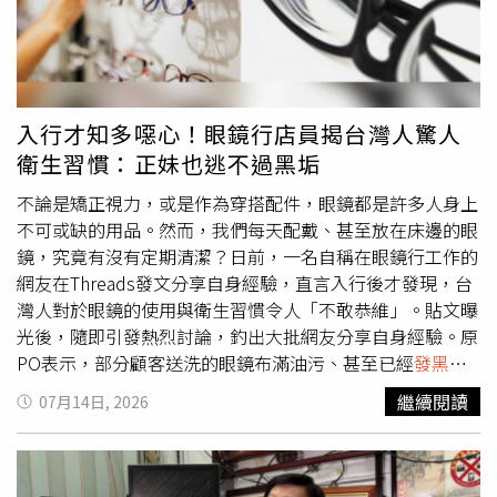
場專家都驚嘆這幾乎是重度營養不良才會出現的危險數值。
張勝豐回憶，在8、90年代時，幾乎所有線上藝人都找他編
舞。（圖／年代提供）而張勝豐過去還曾因從高牆跳下導致
尾椎受傷變形，常年承受痠痛腳麻之苦；後來更罹患原因不
明的「纖維肌痛症」。他形容這種病痛是「鑽進骨子裡的痠
入行才知多噁心！眼鏡行店員揭台灣人驚人
痛」，甚至在跑S.H.E巡迴演唱會時頻繁眩暈、整個人彷彿
衛生習慣：正妹也逃不過黑垢
浮在半空。由於不願服用影響創作靈感的抗憂鬱類藥物，他
選擇停藥，靠著改善睡眠和均衡飲食逐步調理身體。談起合
不論是矯正視力，或是作為穿搭配件，眼鏡都是許多人身上
作過的100多位藝人，張勝豐對蔡依林讚不絕口。他表示蔡
不可或缺的用品。然而，我們每天配戴、甚至放在床邊的眼
依林剛出道時跳舞零基礎，全憑忍痛拉筋與絕不服輸的毅力
鏡，究竟有沒有定期清潔？日前，一名自稱在眼鏡行工作的
才有今天，「她是值得所有人學習的對象，在我合作過的藝
網友在Threads發文分享自身經驗，直言入行後才發現，台
人裡排名第一」，至於面對生性害羞的江蕙，他則採用「循
灣人對於眼鏡的使用與衛生習慣令人「不敢恭維」。貼文曝
序漸進」的誘導法，讓舞者帶著做動作，卸下天后的壓力。
光後，隨即引發熱烈討論，釣出大批網友分享自身經驗。原
有趣的是，張勝豐也是郭台銘與曾馨瑩這段緣份的「幕後功
PO表示，部分顧客送洗的眼鏡布滿油污、甚至已經
發黑
，
臣」之一。他透露曾馨瑩當年剛畢業就與他合作，因氣質出
就連外表光鮮亮麗的女生，眼鏡上的污垢也常厚到要用
繼續閱讀
07月14日, 2026
眾成為舞蹈團台柱，大家都稱她為「仙女」，多場大型演唱
「挖」的程度。（圖／翻攝自Threads）該名網友在貼文中
會的女主角非曾馨瑩莫屬。當初鴻海尾牙原本要找張勝豐教
感嘆，許多台灣人對於眼鏡的使用習慣與衛生狀況差異很
郭台銘跳國標舞，但他建議「找女生陪練比較好」，於是推
大。他指出，部分中年男性拿著整副油膩膩、甚至已經
發黑
薦了曾馨瑩，意外促成這段豪門姻緣。後來曾馨瑩傳出喜訊
的眼鏡到店內清洗，卻絲毫不會感到不好意思；更令人驚訝