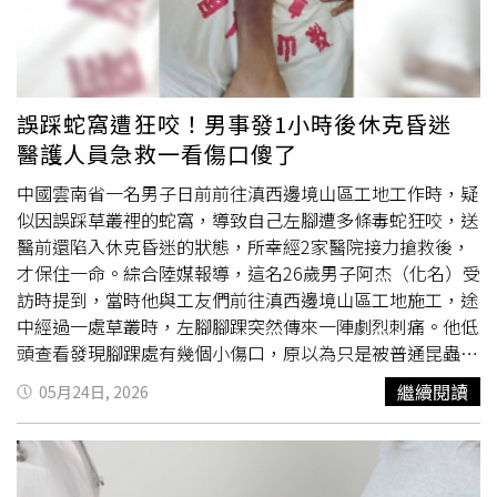
誤踩蛇窩遭狂咬！男事發1小時後休克昏迷
醫護人員急救一看傷口傻了
中國雲南省一名男子日前前往滇西邊境山區工地工作時，疑
似因誤踩草叢裡的蛇窩，導致自己左腳遭多條毒蛇狂咬，送
醫前還陷入休克昏迷的狀態，所幸經2家醫院接力搶救後，
才保住一命。綜合陸媒報導，這名26歲男子阿杰（化名）受
訪時提到，當時他與工友們前往滇西邊境山區工地施工，途
中經過一處草叢時，左腳腳踝突然傳來一陣劇烈刺痛。他低
頭查看發現腳踝處有幾個小傷口，原以為只是被普通昆蟲叮
咬，早在此前已有朋友被螞蟻咬到，因此並未放在心上。沒
繼續閱讀
05月24日, 2026
想到才經過短短十幾分鐘，阿杰便出現胸口劇痛、全身麻木
無力等症狀，而且四肢逐漸不聽使喚。這才驚覺可能遭毒蛇
咬傷，連忙向同伴求助。由於事出緊急，他們並沒有釐清是
哪一種類的毒蛇，只能先以布條簡易包紮傷口，再把阿杰送