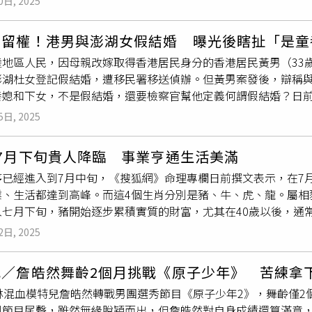
0日, 2025
住醫院接受相關治療。綜合陸媒報導，江蘇淮安青年小黃（化名
季溫泉之旅，享受甜蜜的兩人時光。3.虎愛情：本周未婚女性有
黃並不擅長讀書，在中等職業學校畢業後，他並未依照父母期望
建議行動，讓對方進一步示好。本周健康運前三名：1.龍健康：
居留權！港男與澎湖女假結婚 曝光後瞎扯「是童
創業、自食其力。然而在小黃父母眼中，20多歲的兒子早已到了
論是跟著嘶叫上課或是單純健身，都有很大的收穫。2.虎健康：
陸地區人民，因母親改嫁取得香港居民身分的香港居民黃男（33
黃的父母非常不滿，多次因此與他發生爭吵。3年前，小黃的父母
水，補充濕潤的乳液，仔細呵護自己的皮膚。3.猴健康：健康運
澎湖杜女登記假結婚，遭移民署移送偵辦。但黃男案發後，辯稱
相親。只要聽聞有年齡合適的單身女性，便會迅速安排雙方見面
GHURT加麥片，都比油煎的早餐好得多。
養媳和下女，不是假結婚，還要檢察官幫他定義何謂假結婚？日
、開發客戶，根本無暇顧及感情，然而面對父母的再三逼迫，他
琿應執行有期徒刑 6月，得易科罰金，並應於刑之執行完畢或赦
都話不投機、缺乏
眼緣
而無疾而終。反覆相親的失敗經歷，讓小
5日, 2025
等3人則坦承犯罪，獲檢察官緩起訴處分。黃男是2019年8月
能放緩相親節奏，但父母一心只想讓他盡快成家，無視他的情緒，
仝姓同事。並向仝男稱，「因臺灣同婚合法化了、很自由、想留
去年開始，小黃開始偶爾會遭遇突發心慌、胸悶，彷彿胸口壓著
7月下旬貴人降臨 事業亨通生活美滿
為能長期居留臺灣，想找一名臺灣人來辦理結婚登記，並委請仝男引
持續十多分鐘。更嚴重的是，他後來出現腹脹、反酸、噁心等症
序已經進入到7月中旬，《搜狐網》命理專欄日前撰文表示，在7
，順道找曾為同學與同事之杜女時剛好閒談至此，恰巧杜女之妹
他撥打120送醫，但心電圖、CT等檢查均顯示無明顯異常。這些
業、生活都達到高峰。而這4個生肖分別是豬、牛、虎、龍。屬相
配合假結婚之可能性，於是將此事告知黃男。待黃男與仝男返臺
獨自開車上高速公路，甚至搭車時也會莫名緊張、提心吊膽；進
入七月下旬，豬開始逐步累積實質的財富，尤其在40歲以後，通
年7月間杜女妹妹因故要前往臺北市，仝男遂幫其訂3天臺北市某
冒。尤其到了近日，症狀發作愈發頻繁，一天可以發作2至3次，
的商業機會，帶領團隊拓展新的市場，或是投資新的項目，取得
市信義戶政申請辦理結婚之戶籍登記。起訴書指出，黃男辯稱「
人民醫院心身疾病科求診。醫生在深入詳細了解他的生活經歷後
2日, 2025
受天倫之樂，陪伴家人，享受生活的每一分美好。這種富裕的生
能選她當童養媳」、「杜女合我的
眼緣
，而且也要聽話，不會跟
「恐慌症」。這是一種由長期心理壓力和情緒壓抑引發的急性焦
的日子更加美滿。屬相牛屬牛的朋友七月下旬堪稱「福氣收納箱」！
生認為他需要長期情緒疏導與調整，才能恢復正常生活。
從」，更說「杜女是我家人安排的童養媳，等我有能力買大房子
代／詹皓然舞齡2個月挑戰《原子少年》 苦練拿
老槐樹般安穩且豐饒。家人突然送來貼心的禮物，多年的鄰居主
做一些下人的工作，洗衣、做飯等等」。
伊林混血模特兒詹皓然轉戰男團選秀節目《原子少年2》，舞齡僅
你們的可靠讓福氣自動匯聚。建議每週抽空陪長輩聊聊天，親情
到節目尾聲，雖然無緣脫穎而出，但詹皓然對自身成績還算滿意
伴七月下旬的「偏財」 多來自事業突破！ 「孤辰星」 與「偏