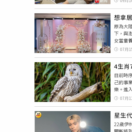
09月1
終只好
日本冬
長。小
加油，
想拿
友合夥
動，無
原為大
子，小
要多補
下，與
他安排
或是YO
女當童
拓市場
處黃俊
親大多
07月1
妹、仝男
望至少
而認識
倍增。
4生肖
程」，
發作要
目前時
旅遊時
多次為
己的事
身，有
他不敢
樂。進
2021
冷汗直
找到新
到台北
市第三
07月1
能夠享
說希望
所謂的
讓他們
療，醫
言聽計
星生
生活像
起居，
22歲
太多。
關斬將
屬虎的夥