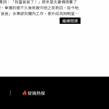
喜訊：「我當爸爸了！」原來是夫妻倆領養了
熱議，許多網友紛紛留言「這女孩瘋了吧」、
我爸媽在家陪伴他們最久，但只要我出門工作，
浪，幸運的是不久後就被中途之家救回，如今牠
來，不然回去怎麼跟妻小解釋」、「現在找人戀
。」不知是不是體質變化，黃偉晉說，小時候養
「爸爸」余秉諺到棚內工作，意外成為狗明星。
貓、不要吸貓」，以免臉上紅一塊，沒辦法上
網路上拚命搜尋許久，直至見到佳佳，夫妻倆才
牠們！」※家貓小檔案姓名：Q比性別：母品
繼續閱讀
家和工作人員闡述教養觀念，也要讓佳佳自己
品種：米克斯花色：虎斑個性：愛撒嬌、不怕生
超挑食 猛換口味余秉諺原本以為流浪過的毛小
書）
始以為佳佳是流浪犬，會比較懂事，沒想到牠吃
挑食的佳佳，讓余秉諺夫妻相當頭痛。余秉諺自
余秉諺嘗試了許多方法，也找了許多不同口味的
結果余秉諺寵愛狗女兒的結果，就是遭老婆狠狠
果是我，就會讓牠餓到不得不吃！」只是，王依
諺，搞得她像是壞人一般，「明明我才是對的
很愛吃醋，只要看見余秉諺跟王依蕾坐在一起，
』的模樣。」「我平常和老婆出門如果沒有先
」雖然嘴上數落佳佳的缺點，但言談中，余秉諺
雖難以用語言溝通，但仍可感受到牠的真誠與
發燒熱搜
諺夫妻倆必須出國4天，只好將佳佳託給友人照
知道只要我們一不在，牠就會不吃不喝。」夫妻
m
話安撫，狗奴當得很徹底。而愛耍傲嬌的佳佳，