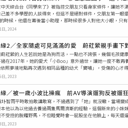
傑攝）除了衣服本身，龔言脩也喜歡用單品來點綴自己，例如他
、李棟旭，還有財神爺！」童言童語逗樂眾人。此外，喜翔這次
26日星座：處女座專長：鋼琴、跳舞
在中天綜合台《同學來了》被指控交朋友只看身家條件，讓她不
不過其中一條色彩比較繽紛的，是有老師看過他的生辰八字之後
op RUNGKUMJAD、張志勇等人搶影帝殊榮。被問到會不會期
自己差不多學歷的人談得來，但這不是絕對條件，交朋友第一眼
我缺桃花跟財運，戴了之後覺得有補足，戴個心安的感覺。」而
有希望。」更幽默回應：「期待（音同臍帶），我出生就割掉啦
en的時候，他還在幕後當小助理，那時候很多人對他大小眼，只
，深色可以避煞！」原來是他先前與粉絲拍拍立得，不管拍幾次
要求比較高，「譬如我喜歡吃大餐、我想要被照顧，如果要我一
可怕，決定戴水晶來當平安符。一條色彩繽紛的水晶，是龔言脩
1日, 2024
錢，我們可以AA制，因為我不是沒錢巴著你，我本人也有錢，我
言脩懷疑自己卡到，所以最近常戴黑水晶避煞。（圖／林士傑攝
都滿認同她的想法。蘿莉塔則抱怨李明川只重視大咖明星，「他
的戰利品，笑說：「大家都說買水晶要靠『
眼緣
』，我就把這件
情緣2／全家隨處可見滿滿的愛 蔚葒縈親手畫下
兇說『妳可以不要煩嗎』，後來（解約）他傳個簡訊說『我們就
我的項鍊都是偏銀色的，以前喜歡單純的項鍊，最近開始會買有
模蔚葒縈的人生若說她是為狗而活，一點也不誇張，幾個毛孩健
我解約嗎？超級沒水準。」蘿莉塔抱怨李明川只重視大咖明星。
有畫龍點睛的感覺。」項鍊大多是龔言脩半夜逛網拍的戰利品。
過在2017年，她的愛犬「小Boo」意外過世，讓她一度不敢
候她有很多負能量，我知道自己的脾氣一定會給她難看，所以當
來放」的飾品，因為他很會流手汗，戴戒指容易滑落，因此基本
，她依照夢境地點再次遇到相同品種的幼犬「寶哺」，受傷的心才得
年她還放在心上。」他覺得不是只有新人才會被區別對待，「那
加後，漸漸減少戴手鍊的頻率。而手錶在他眼裡也是搭配的工具，「以
痕跡，就算早已離世，但愛永遠不會消失。愛犬小Boo過世後，蔚
眼啊！」此話一出，主持人安心亞一臉震驚，因為並不知道有發
錶比較好搭配，Apple Watch就在家裡長灰塵。」戒指、手
5日, 2023
漸釋懷。（圖／取自蔚葒縈臉書）小Boo在這世上才待了6年就
亞帶小皇冠，他的化妝師就把梳子丟在桌上說『為什麼不早講』
）由於喜歡簡約款式，龔言脩的鞋子大多以黑、白、灰為主，「
o走後的故事，從小養狗的蔚葒縈，一路以來送別過四隻狗狗，卻
人，但他一聽就猜出爆料者的真實身份，更埋怨對方的行為讓他
為覺得很特別就買，基本上是買平時衣服能搭配到的鞋子。」這幾
情緣／被一歲小波比操瘋 前AV導演遛狗反被遛
夢到牠們！」好不容易，在小Boo過世後兩個月，蔚葒縈終於第
，沒工作的話就去』，然後就遲遲不回消息，等到名單都確定了
跟的地方已經破掉了，但因為一直沒有貨，所以就繼續穿到現在，
導演圤智雨平時敢拍敢講敢寫，不過遇到了「她」就沒轍，當場變
時小Boo竟突然出現在她面前轉圈，「就像以往一樣，好像在說
則好奇婚禮應該都會安排預備桌以備不時之需，楊昇達氣憤回應：
且我沒有墊，但底超級高，這是一個秘密！」由於喜歡簡約款式
原本他以為以他過去養過兩隻馬爾濟斯的經驗，這個新來的小妹
開始跟小Boo玩了許久，但小Boo卻突然跑走，她跟在後頭追了
來了，那4桌也都滿了，反正最後看他的紅包金額很普通，不來也
）HOKA是龔言脩的愛用鞋款，穿到後腳跟處磨破也繼續穿。（
是不受控的脫韁野馬，不但睡覺時會一屁股坐在他臉上，每天還
，小Boo上了階梯後，不時轉頭對著她笑。「我深刻地感覺到牠
中天提供）
，價錢大約是1萬2千元，不過龔言脩不會因為價錢貴就特別愛惜
六公斤，他苦笑說：「也算是意外的收穫啦！」波比剛滿一歲，
撫慰了蔚葒縈失去小Boo的缺憾，帶來不少歡笑。（圖／本刊攝影
那就是穿出來搭配的鞋子，我比較在乎的是怕髒，如果鞋子髒掉，
8日, 2023