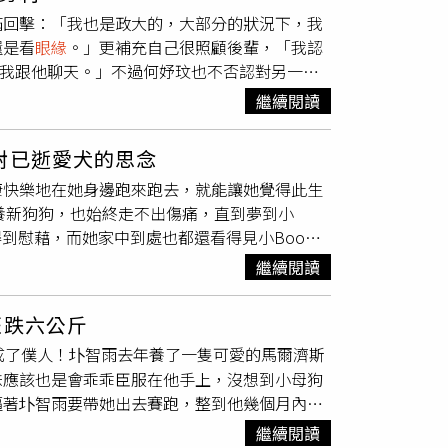
收藏了不少水晶，大部分的水晶都是他覺得好看
憑《春行》入圍金馬影帝，將跟張震、游學修、
滿回擊：「我也是政大的，大部分的狀況下，我
，推薦他要帶不同顏色的水晶，補足他缺少的東
待奪獎，喜翔謙虛稱：「我沒有台灣評審的
眼緣
，
還是看
眼緣
。」更補充自己很照顧後輩，「我認
他最近常戴的是黑色水晶，「因為最近跟我經紀
！」對於獎項一切隨緣。
有我跟他聊天。」不過何妤玟也不否認對另一半
他的臉都是模糊的，但其他人都很正常，讓他覺
直請吃飯，這個關係不對等吧？那如果他有錢，
詢問老師後補足缺少的顏色。（圖／林士傑攝）
繼續閱讀
當然可以要求你也有錢，這不是勢利。」在場來
）龔言脩也有許多條項鍊，幾乎都是半夜睡不著
當過我經紀人，但我有事找他，他永遠不接，接
事情套在所有東西上面。」他偏愛簡約款的項
對已逝愛犬的思念
合作到今天，掰掰』，如果今天我是大咖，你會
珍珠的，有一些設計感，工作的時候戴珍珠項
康快樂地在她身邊跑來跑去，就能讓她覺得此生
（圖／中天提供）在現場的李明川連忙解釋：
（圖／林士傑攝）比起項鍊，戒指對龔言脩來說
再養新狗狗，也始終走不出傷痛，直到夢到小
時我就想，如果妳不爽也只是現在，但我不知道
上只有工作時會戴，他也說以前會戴手鍊，但其
到慰藉，而她家中到處也都還看得見小Boo曾
時候本人已經是明川老師了，也被安心亞的化妝
前有用Apple Watch，但個人覺得其他
葒縈十分難過，直到小Boo入夢裡向她道別，
生過這件事，李明川表示：「拍廣告的時候，我
鍊及手錶對龔言脩來說都是穿搭的工具。（圖／林
繼續閱讀
離開，還有很多地方蔚葒縈來不及帶牠去，但說起
？」楊昇達則被匿名爆料婚禮座位只留給會包大
我不是愛收藏鞋子的人，真的會拿來穿，所以我
從來沒有夢見牠們，「明明狗狗都最黏我，卻都
更困擾，「有些人會說『我先看一下到時候有沒
年他偏愛的品牌是HOKA，其中一雙甚至已經
狂跌六公斤
一次夢見牠，夢境裡的自己在暗巷裡跟別人爭
，他才說要來，他到底有什麼立場控訴我？」在
他也透露喜歡HOKA的原因，「HOKA鞋底很
成了僕人！圤智雨去年養了一隻可愛的馬爾濟斯
『媽媽陪我玩』」，說也奇怪蔚葒縈就忘了爭執
「我預留了4桌，所有晚到的、在國外的親朋
，龔言脩的鞋子大多以黑、白、灰為主。（圖／
妹應該也是會乖乖臣服在他手上，沒想到小母狗
一段路，接著在轉角處出現一道長長的階梯連接
好。」楊昇達反擊關於婚禮安排座位的指控。
圖／林士傑攝）在眾多鞋子中，最貴的Nike的
逼著圤智雨要帶她出去賽跑，整到他幾個月內體
在告訴我：『媽媽我真的要走了。』」「寶哺」
鞋子，「曾經有人留言說要好好保護鞋子，但對
正是活潑好動的年紀。（圖／圤智雨提供）圤智
組）當時蔚葒縈認為夢中小Boo在她和別人吵
回家就算喝醉也會先擦鞋。」雖然Nike鞋子價
繼續閱讀