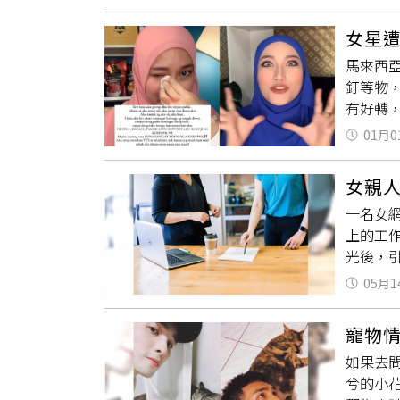
架時出
雨先前
錢高，
Boo
狗的時
品，但
女星遭
生的狗
決定，
不會穿
馬來西亞
加了一
來的時
衣，只
釘等物
前可愛
個咕嚕
用到，
有好轉
乎比小B
多那樣
來，從
Boo
是『過
01月0
人應該
牠」，
六公斤
還是沒
方式，
情又人
女親
斷過，
的模樣
是有細
一名女
倒，「
「這個
後靜靜
上的工
上的折
Boo
之後再
光後，
管做什
看到長
波比看
社」發
的挑戰
猛一看
05月1
多久他
先將所
滿樂趣
告。該
性內容
寵物
天，完
妍瑾的
如果去
到底是
拜託拜
兮的小
影響公