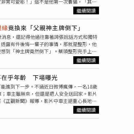
實非常可愛耶！」這不是他第一次養貓，「其實
，有些人沒有經歷過是沒有同理心的也無法去體
陪伴我們十年，從我國中一直到我出社會，走了
是遇到爛主管。」女網友抱怨請喪假被刁難。
繼續閱讀
（圖／莊立人攝）上一隻貓過世一年後，黃偉晉
搜尋領養，發現這一對玳瑁和虎斑姊弟，送養人
眼緣
竟換來「父親神主牌倒下」
比什麼設定都重要，黃偉晉一邊興奮地滑動手機
世消息，還記得他過往靠著誇張說話方式和獨特
超級可愛的！我有時候都會拿牠們小時候的照片
》透露有件後悔一輩子的事情，那就是整形，他
次養兩隻，起初黃爸黃媽很反對，「他們一直說
沒想到「神主牌竟然倒下」。蔡頭整形完手上節
就融化！」黃偉晉笑說，平時和姊姊工作忙，不
的內容，沒想到這位老師先是看了一下全班同
，但都受盡黃家人疼愛，在家裡很享福。（圖／
繼續閱讀
左右側臉後，老師竟脫口說出一句，「他長得像
，Q比很害羞，一有人來就跑走，連我摸牠都不
頭身心受創多年，他甚至對著鏡頭怒吼，「我懷
你平常都不理我，這種欲擒故縱，我整個很
不在乎年齡 下場曝光
演藝圈後，有一次已過世的藝人羅霈穎告訴蔡頭，
偉晉的手臂當媽媽的奶頭，狂吸不止，還有一個
能進到下一步。不過近日微博瘋傳，一名18歲
之父母」為由婉拒，怎料爸媽在一年內陸續離
超愛塞奶啦！Q比就很高冷，很喜歡我用腳輕踩
車；車主雖無奈，但還是把人安全送回家。影片
親的頭七，他只好頂著一顆腫臉到現場，當他拿
家人惜命命，罐頭、乾飼料少不了，夏天冷氣冬
媒《正觀新聞》報導，影片中車主語重心長地
爸是我」，深怕父親認不出來或是被嚇到，只不
，負責所有花費，平時不在家還是我媽主要在顧
子拿衛生紙擦眼淚、不停哭鬧，「你不要跟我講
，讓他大嘆整形毀了自己一生，蔡頭在節目上也
姊弟倆，有時也惹黃媽媽生氣。雖然在外面經常
繼續閱讀
時間不長。」車主無奈，「我們認識才20分
人攝）「牠們會弄亂神明桌，我媽就會大罵，牠
），我都可以做你叔叔了。」對此年輕女子立刻反
跳下來。」黃偉晉疼惜地說：「但牠們很乖，完
，希望車主同意2人在一起，但仍被拒絕。車
在家時，偷偷潛入他的地盤，「牠們很愛我不在