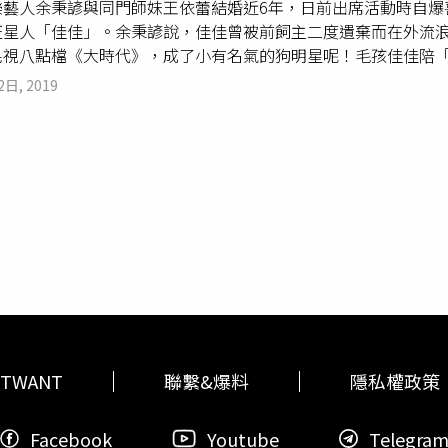
樂藝人余秉諺與同門師妹王依蕾結婚近6年，日前出席活動時自爆
是希望年輕女子下車，但拗不過，只好載她回家。影片一出引起
我的床，因為他們從來不會跟我一起睡，都在我媽房間睡，畢竟
汪星人「佳佳」。余秉諺說，佳佳曾被前飼主二度遺棄而在外流
車主格外合女孩子的
眼緣
吧，是車主的法拉利」、「好險有拍下
會偷睡我的床，我一回家就馬上衝出來，我媽都會傳照片給我看
民視八點檔《大時代》，成了小有名氣的狗明星呢！毛孩佳佳陪
式都這麼獨特嗎」。
過敏，現在皮膚會紅，每次出門工作時，都要告訴自己「不要玩
民視提供）當初為了尋找有「
眼緣
」的毛小孩，余秉諺和老婆在
我都晚上回來吸貓，之前疫情隔離，我超想跟牠們接觸的，超想
2日, 2019
鍾情」。不過，想要領養佳佳的飼主不只他們，2人得先到中途之
克斯花色：玳瑁個性：外冷內熱，不親外人姓名：虎虎性別：公
」主人，「結果當然是我們雀屏中選啦！」余秉諺驕傲地笑說。
了新作品，黃偉晉相當有信心推薦給大家。（圖／截自黃偉晉臉
為吃過苦會很聽話，但佳佳在他眼中「根本就像太后」，「一開
級挑嘴。我有時還要假裝吃飼料給牠看，牠覺得好吃才會吃。」
和他互動甜蜜，常惹王依蕾吃醋。為了讓佳佳能夠好好吃飼料，
「雞肉口味不吃，我換牛肉口味，牛肉不吃，我就再換羊肉。」
幾次。王依蕾有次展現「嚴母」一面，嚴肅地告訴余秉諺：「如
臉扮得十分委屈，她忍不住抱怨佳佳只喜歡黏著「好爸爸」余秉
耍脾氣 絕食抗議不只夫妻倆為了「爭寵」而險些失和，佳佳也
上來硬擠到兩人中間，「牠的臉上還會帶著一副『見不得你們好
』佳佳，牠就會耍脾氣『絕食抗議』，甚至氣到連零食都不吃。
滿滿的愛與寵溺，佳佳也相當黏余秉諺夫婦。余秉諺認為毛小孩
TWANT
聯繫&爆料
隱私權政策
／余秉諺提供）先前為了直播節目《王依蕾Joanna》，余秉
天出門前，佳佳竟露出難過的眼神，余秉諺看了相當心疼，「我
Facebook
Youtube
Telegra
的第一件事，當然就是衝去接佳佳回家，返家路上不停地和牠說