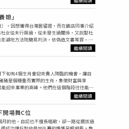
繼續閱讀
）是家中獨子，從小就在嚴厲的雙親管教中成
機會認識得
眼緣
的男性，需要好姊妹軍師團為你
的「安穩路線」按部就班找工作，而是選擇與朋
健康運不俗，天氣漸冷，喜歡前往運動健身房運
養媳」
成家立業的年紀，面對抱著「隨緣」態度的兒
健康運不錯。天氣冷皮膚容易乾燥，愛美的女性
歲），因想獲得台灣居留證，而在飯店同事介紹
開始在未經他同意下，四處聯繫親朋好友，為
不俗，喜歡自己做早餐，無論是現打的蔬果汁，
與杜女從未行房過，從未發生過關係，又說娶杜
。當時小黃正全身心投入創業生意，每天忙於開
前澎湖地方法院簡易判決，依偽造文書等罪，判
最終選擇妥協，參加了數次相親。然而，這些相
免後，驅逐出境。至於配合黃男而涉案的杜氏姊
黃對相親開始心生牴觸，他試圖與父母溝通，希
繼續閱讀
間，受台北市某五星級高檔酒店聘僱來臺工作，因
3年內竟安排了20多場相親，讓小黃心理壓力
在臺灣，並有研究香港居民取得臺灣身分證之流
巨石，伴隨呼吸困難、頭暈、手麻等症狀，每次
介。仝男於2020年7月帶黃男同來澎湖地區
狀，甚至在發病時感覺「自己快要死了」。家人
月下旬有4個生肖會迎來貴人降臨的機會，讓自
剛好來找杜男，仝男遂從杜女口中得知其妹單
「原因不明」的不適，讓小黃進一步心生恐懼，
豬豬是個穩重而實際的生肖，象徵財富與享
後，遂由仝男居間幫忙黃男與杜氏姐妹聯繫，
食或喝水後，也可能突然呼吸不暢、手腳發麻、
常能迎來事業的高峰。他們在這個階段往往能夠
酒店房間，並讓杜女之妹與黃男面談相關細節後，
嚴重影響他的工作與生活。最終，小黃前往淮安
可觀的回報。同時，豬的家庭生活也更加穩定，
杜女比較會服侍男人，深得我心，所以我向家人
，結合檢查結果，診斷他患上「驚恐障礙」，即
繼續閱讀
活狀態讓豬感受到真正的幸福，家人齊心協力，
我五四三，不會跟我廢話，因為是下人，要對我
慮障礙。目前小黃已經住院接受藥物與心理治
 「天德星」 與「偏財星」 聯動，讓你們的
之後，我會把她接過來一起住，再照顧我的生活
下開場舞C位
動幫忙解決難題，甚至體檢時發現指標比去年好
2個月的他，自認也不擅長唱歌，卻一路從選拔過
就像槐樹的根，紮得越深，枝葉越茂盛。屬相虎
，還成功讓反對他參加比賽的媽媽另眼相看。詹
財星」 奇妙聯動，讓你們的領導力帶來額外收