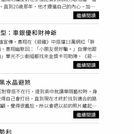
，直到20歲那年，他才遵循自己的內心，加入
至因為業績突出被推薦參加高薪培訓。你們的魄
，於是詹皓然提出交換條件，表明會自理生活
係就像是為營火添柴，越旺越能照亮更多人。屬
繼續閱讀
。雖然詹皓然媽媽反對他進演藝圈，但他向媽媽
，說服成功率提升70%。創業龍適合拜訪東南方
詹皓然自認達成短期目標，於是決定挑戰男團
萬級訂單。感情上單身者易在業界高峰會遇「勢
想型：車銀優和財神爺
委屈？可能也不會得到什麼成就，做模特兒也很
高雄宣傳，喜翔在《殺雞》中搭擋13萬網紅「胖
小成績。進入模特兒圈2年，詹皓然參加過許
情，喜翔幽默回：「小朋友很好騙。」自爆他跟
擅舞蹈，詹皓然坦言在節目試鏡前的舞蹈營非常
拍」單元不少劇組都找來金獎卡司助陣，《殺
都記不起來，舞蹈營從晚上6點到10點，大概
加持；《晚風》找來金鐘男星游安順擔綱；《所
五有個成果發表，老師有特別稱讚我說，『前期
繼續閱讀
是網紅，粉專「胖球人生」擁有13萬粉絲，9
了我試鏡的強心針」。雖然舞齡不長，但詹皓然
候雞會拉屎在我身上。」導演謝家忻則透露開拍
易晉級成功，詹皓然為了爭取開場舞站上台的名
黑水晶避煞
到滿地都是尿布墊，「因為雞會隨地大小
一員，而之後的賽制也幾乎都有他的身影在，讓
認對穿搭不在行，提到高中就讀華岡藝校時，身
影節提供）導演謝家忻表示，開拍前有特地叮嚀
都有上，努力真的有回報！」詹皓然幾乎每場
覺得自己會打扮，直到現在才終於找到適合的路
片，開玩笑說：「喜哥就是一個很容易把孩子帶
詹皓然參加選秀的媽媽，起初不敢看節目，「她
回顧，覺得很尷尬，所以會把以前的照片藏起
都會跟我說有趣的事，像是從2樓跳下來追蜻
2集發現沒這麼糟，就一路看到現在」，媽媽還
一點的衣服，這幾年開始喜歡有一點設計感或機
，很懂「外公特別疼外孫女」的感受。斯拉首次
是斯里蘭卡人，因看不懂中文，則是靠同事幫忙
繼續閱讀
可能看起來都一樣，但我自己看起來覺得不一
到50元紅包，才漸漸對演戲感興趣，飾演她媽
命，
眼緣
是看觀眾，比較沒有得失心」。品牌提
。龔言脩覺得自己的穿衣風格是小眾路線。（圖
媽說，自己心中的理想型有4個，「我爸爸、
傳。（圖／侯世駿攝）詹皓然小檔案生日：2002
勢利