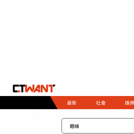
社會首頁
娛樂首頁
財經首頁
政
:::
最新
社會
娛
時事
即時
熱線
:::
直擊
大條
人物
調查
專題
３Ｃ