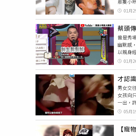
那隻小
而已」
我們家
諒下屬
01月2
後家人
（圖／
全家都
蔡頭傳
也希望
曾是秀
翻找貓
幽默感
給牠們
以親身
不要兩
目也收
常在家
01月2
學，接
黃偉晉
不像原
一定讓
才認識
恨在心
愛！」
男女交
當藝人
可愛的
女孩向
世，於
牠，但
一出，
起香拜
天開電
說，「
過變臉
啦！」
05月1
年齡，
呼籲呼
遇到別
鐘，不
們也知
【寵
駁，「
全不會