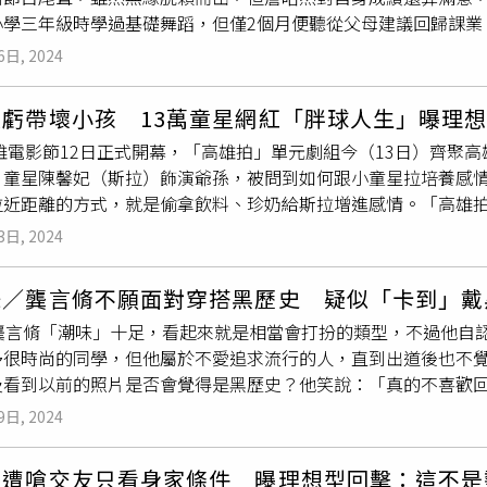
小學三年級時學過基礎舞蹈，但僅2個月便聽從父母建議回歸課業
導的項目提前完成拿到獎金，幫公司解決難題獲得特別嘉獎，甚
樂。但媽媽認為模特兒產業收入不穩定，母子倆起初還吵了一架
財富的催化劑。建議把部分獎金用來請團隊吃飯，良好的人際關
6日, 2024
他要求在大學畢業前「做自己想做的事」，成功獲得媽媽的默許
下旬屬龍人「紫微星」高懸，計畫報告時加入AI 資料模型展示
大學前要做自己想做的事。（圖／侯世駿攝）在平面圈打滾2年，
攜帶龍形玉佩可觸發「貴人
眼緣
」，某龍姓創業家曾憑此簽下千
被虧帶壞小孩 13萬童星網紅「胖球人生」曝理
媽媽原先也不支持，「因為我不會唱跳，她覺得為什麼要進去受
」的桃花，有伴侶宜送對方客製化刻字首飾鞏固關係。
高雄電影節12日正式開幕，「高雄拍」單元劇組今（13日）齊聚
為什麼要做沒做過的事情？」詹皓然還是義無反顧，也闖出一番小
」童星陳馨妃（斯拉）飾演爺孫，被問到如何跟小童星拉培養感
小小活動，想挑戰另一個舞台。（圖／翻攝自詹皓然IG）因為不
拉近距離的方式，就是偷拿飲料、珍奶給斯拉增進感情。「高雄
還一度認定自己試鏡會落榜，「那個星期滿挫折的，老師說的我們
入圍金馬影帝的喜翔；《貓與雞》有今年的準金鐘戲后的楊麗音
回公司，練到隔天，又接著去舞蹈營」，就這樣維持一周，「周
3日, 2024
在死》則由今年入圍金馬男配的春風演出。童星斯拉一家三姊妹皆
你在角落幹嘛，看到你把這支舞跳出來很欣慰』，因為這句話成
拉在《殺雞》好幾幕都跟雞對戲，她笑說：「不會怕雞，但有時
蹈，成功拿到開場主題曲C位。（圖／翻攝自詹皓然IG）好不容
味／龔言脩不願面對穿搭黑歷史 疑似「卡到」戴
把3隻雞養在家中，家中彷彿變成雞寮。斯拉就說去導演家時，看
天公司、家裡兩點一線，果然皇天不負苦心人，他成為被選中的
的龔言脩「潮味」十足，看起來就是相當會打扮的類型，不過他自
讓她印象超深刻。喜翔對於入圍金馬影帝平常心。（圖／高雄電
表示：「我第一次達到目標就是開場舞C位，我也幾乎是每個舞台
多很時尚的同學，但他屬於不愛追求流行的人，直到出道後也不
要嚇到小孩子，但後來發現喜翔根本是孩子王，跟小朋友打成一
有上場，也讓反對的媽媽改觀。（圖／侯世駿攝）而一開始反對
及看到以前的照片是否會覺得是黑歷史？他笑說：「真的不喜歡
。」斯拉則稱讚喜翔人很親切，一點都不兇，還爆料：「喜翔爺爺
節目沒拿到我想要的東西，後來我強迫全家一起看，他們看了1、
龔言脩覺得自己現在的穿搭風格是走小眾路線，「以前喜歡韓風
。」讓一旁的喜翔頻頻點頭，這次他演出阿公角色相當得心應手
幫他拉票拜託同事，連剛認識的房仲也不放過，而詹皓然的爸爸
9日, 2024
服，或是有設計感的褲子，我有好幾件不一樣的黑色褲子，別人
就挑大樑演出，她透露一開始其實不愛演戲，是看到姊姊演鬼片收
宣傳，不過詹皓然對於投票結果抱持平常心，「投票就是聽天由
他也沒有品牌迷思，不會特別愛買潮牌，比較注重材質及設計感
珮瑜聽到就笑回：「不愧是喜歡財神爺的孩子。」原來斯拉曾跟媽
vis參加選秀節目《原子少年2》，詹皓然的爸媽努力幫他拉票宣
玟遭嗆交友只看身家條件 曝理想型回擊：這不是