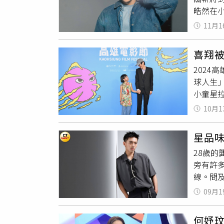
皓然在
穫。主
伊林娛
力正是
11月1
費，但
相龍七月
約定好
客戶，
喜翔
選秀，
均力敵
2024
穩定，
球人生
多大大
小童星
痛苦，
雞》有
十一點
10月1
有人都
不知道
歲的斯
苦練舞
星品
前，她
額，每
28歲
便」，
他開心
旁有許
喜翔不
舞台都
線。問
壞的人
怕我在
來。」
蜓這種
會為了
09月1
能的衣
演短片
翻譯跟
樣。」
媽的曾
供：Le
何妤