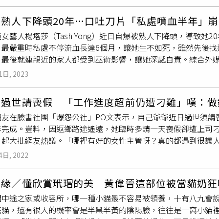
現，是想告訴她：「不要什麼事都攬在自己身上，不要不開心！
經歷了養了12年的馬爾濟斯因心臟病過世，讓他非常難過，當時
但龔言脩也不會放在家裡收藏，而是真的拿出來穿。（圖／林士
同樣七月十一日出生的狗寶寶，出現在一間有執照的犬舍中，她醒
候，其他的狗都乖乖的坐在籠子裡，只有波比不停地將小爪子伸
他的確買了不少東西放在家中，問及是否會想舉辦小市集，把不
熟人下降頭20年…口吐刀片「私處噴血半年」崩
狗，直到一年後在她的生日前夕再次到犬舍看看，當時那裡有一隻
但回家之後「波比抓抓」的畫面一直在腦海中揮之不去，他覺得
就丟掉，結果某天工作可能就會用到！」苦笑說先前才剛把所有
女藝人楊塔莎（Tash Yong）近日自爆被熟人下降頭，導致她
！我一看就很有
候還小小一隻，令人愛不釋手。（圖／圤智雨提供）喜歡看美女
眼緣
。」當下決定收編，取名為「寶哺」。家裡一
好特地去買，最後也沒被選上，讓他決定以後絕不輕易把東西丟
，最嚴重時私處不停流血長達6個月，讓她生不如死，雖然先後找
的模樣展現出來，看到畫就會回憶起過去的時光。（圖／本刊攝影組
咕嚕的黑眼珠和黑鼻子形成倒三角形的三點黑，非常可愛。由於
所以他不敢賣掉。（圖／林士傑攝）
，最後就連親近的家人都受到巫術影響，讓她深感自責。綜合外媒
oo離開時要有活力得多，但蔚葒縈和愛犬們對小Boo的思念並
，但波比卻給他「全新的體驗」，「我以前養的狗甚至是李妍瑾
來沒過上一天安寧的日子，「我的嘴裡會不時吐出頭髮、刀片、
伸出小舌頭的可愛模樣，「當時畫了兩顆，一顆是放在葬牠的油桐
動兒』，成天皮到不行，每天至少要遛她兩次以上，而且不是散
1日, 2023
是熟人，自己先後找過6名法力高深的巫師幫忙解降，他們也都指
另外蔚葒縈自己也做了小Boo木頭置物盤，是一整塊原型木頭慢
，都是被她操的。」長了一張可愛小臉的波比，對著鏡頭展現萌
有好轉。楊塔莎回憶，最痛苦的日子是在2007年間，當時她的私
把牠的樣子做出來或畫出來，也算是一種情緒的抒發。」蔚葒縈為了
人好，還很愛靠著「拜託拜託」這招來引起眾人驚呼討摸討抱，
人過世請喪假 「工作進度超前仍遭刁難」嘆：做
自己不堪折磨，只能離家出走到馬六甲去投靠繼母。為了幫助楊
，還用木頭刻了小Boo置物盤。（圖／本刊攝影組）還有完全捕捉
緻貼心的一面，平常總是跳來跳去的她，有次看到剛失戀的圤智
網友在臉書社團「爆怨公社」PO文表示，自己爺爺近日過世須請
她睡到一半臉色會突然大變」，行為也開始變得詭異，讓楊塔莎
是我自己親手畫的小Boo油畫，畫完老師說『妳確定你沒學過畫
地在一旁看著他，他才知道原來波比也有體貼的這面。有時晚上
作完成。豈料，因返鄉路途遙遠，她臨時多請一天喪假卻遭上司
磨，她的演藝事業也變得舉步維艱，「藝人的工作很講究
眼緣
，
的臉深深印在她心中，才能如此逼真呈現。至於家裡櫃子上放著狗
黏在他身邊繼續呼呼大睡，「有時候我覺得我很像她的傭人，都
引起大批網友熱議。「哪裡有好的女性主管呀？真的都遇到很讓人
麼，別人都看不順眼」。儘管楊塔莎近20年來被不幸纏身，但她
得跟小Boo很像，我就買回來，其實只要有跟牠很像的，我全部都
起來乖巧，其實非常聰明調皮。（圖／圤智雨提供）原本圤智雨
文說道，自己家住新竹，近日因住高雄的爺爺過世，因此要請三
，同時也對自己的信仰更加虔誠。
真像本尊站在那邊看著蔚葒縈。（圖／本刊攝影組）
4日, 2022
就被人檢舉「沒幫狗結紮」，為避免被罰五萬元也為了健康，他
有工作進度加班補上。豈料，女主管卻在她臨時多請一天喪假後
，以前都在拍成人話題的圤智雨，也興起在YT做寵物單元的想法
名女網友委屈說明，「我後面也沒有要把六天的喪假請好請滿，
，他比較想做娛樂性質的內容，那是否會讓波比客串演出？可能
情緣／懂欣賞玳瑁的美 黃偉晉這部位被當貓奶狂
全不影響我手上的案件，為何要生氣？這樣子就要交報告，到底是
狗一起玩。（圖／圤智雨提供）寵物小檔案名字：波比年紀：一
問中途之家或收容所，哪一種小貓最不容易被領養，十有八九會
什麼？我怎遇不到正常的女性主管呢？我明明都非常守規矩的上
託波比與雪碧的狗狗站在一起討抱，畫面十分逗趣。（圖／圤智
花貓，還有很大的機率會是半黑半黃的陰陽臉，往往是一窩小貓
司的事，我到底做錯了什麼？」許多網友看過貼文後紛紛留言，