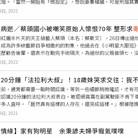
玳瑁。「當然一開始有『微設定』，想說要養橘貓，可是玳瑁其
、「請別太在意主管的情緒，心裡想妳去工作是為了賺錢的就好
小時候也養過兩隻貓，都是一隻過世後才接著養下一隻，上一隻
的辛勞！加油」、「你沒他
眼緣
吧」、「跟男女沒關係，單純就
9日, 2022
都非常難過。」愛貓的黃偉晉到哪看到貓都忍不住會逗弄一番。
翻攝自「爆怨公社」臉書）
覺得還是非常喜歡有貓的陪伴，決定領養，「我和姊姊在網路上
病逝／蔡頭國小被嘲笑原始人懷恨70年 整形求
兩隻不要分開，我們就一次認養了兩隻。」和許多人一樣，
眼緣
場紅遍半片天的天王級藝人蔡頭（本名：蔡斯文），26日傳出過
咪小時候的照片，一邊說：「牠們來我們家時大概一個多月大，
，成為許多綜藝節目爭相邀約的對象，他過去在《小明星大跟班
看，說『啊你們現在怎麼長這麼醜』，威！開玩笑的！」不過一
經歷勸告後輩，還表示在動完手術隔天，為過世的父親做頭七，
隻啦，到時候還不都是他們在顧，結果貓咪一帶回家，他們馬上
光光。蔡頭在節目中透露，小時候上歷史課時，老師教到原始人
，怕爸媽有點無聊，兩隻貓就像是他們的孫子。兩隻貓個性不同
6日, 2022
著叫了蔡頭，原本他心裡還暗自開心，沒想班上同學觀察了他的
提供）「玳瑁叫Q比，菜市場名啦，虎斑叫虎虎，也是沒什麼新意
始人呢」，立刻引發同學笑聲不斷，未料老師的玩笑話，卻讓蔡
我摸，但有時我很晚回家，牠還是會來迎接我，我就想說天啊！
20分鐘「法拉利大叔」！18歲妹哭求交往：我
70年」。蔡頭小時候因為老師一句話，怨恨了對方70年。踏入
親人的虎虎最會撒嬌，一天到晚哀哀叫討摸，奶貓時期更是把黃
往前，通常都需要一點時間認識，等到一些細節稍微確認，才有可
就是要讓觀眾有
眼緣
，說服他去變臉，原先蔡頭以「身體髮膚受
麒麟尾，模樣超萌，「虎虎常常趴在那邊，要我媽幫牠馬殺雞，
只認識20分鐘的法拉利大叔表白，被拒絕竟窩在副駕駛座不肯下
是他最後聽從朋友意見去整形。沒想到當蔡頭動完手術後碰上父
我一蹲下來想摸牠，牠就給我跑走了。」兩隻貓在黃家可說是被
許多人直呼，「居然真有這樣的人存在，還哭成這樣。」根據陸
拜時，父親的神主牌竟「碰」的一聲倒下，蔡頭連忙告知，「爸
暖爐，並且使用自動貓砂機，黃偉晉笑說：「我就是金主的概念
妳說我們哪裡合適，我比妳大那麼多。」穿著白色短袖的年輕女
後的蔡頭，事業並沒有一帆風順，反而一個一個收掉開始走下坡
當然了，家裡的沙發早就被抓爛，換了一批新沙發，調皮搗蛋的
9日, 2021
你不要跟我講明天再說、明天好好跟你講，不要跟我講我們認識的
籲網友，不管外貌如何，還是要活得有自信。
人的貓，不過黃偉晉玩歸玩，還是很想念自己的貓。（圖／莊立
能這麼倉促好嗎，談戀愛不能這麼倉促；而且妳2003年（出生
道不能弄，但還是會上去，看到我們從房間走出來，牠們才馬上
物情緣】家有狗明星 余秉諺夫婦爭寵氣噗噗
我不要！我就喜歡大叔，我不在乎年齡。」接著年輕女子不停撒嬌
來弄我的水晶。」兩隻貓平時睡在黃媽媽房間，但會趁黃偉晉不