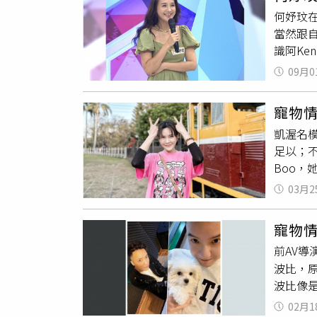
／林士
車銀優
年08月
何妤玟
就買，
Wanl
當然跟
西，「
怎麼會
識阿K
人卡到
的條件
得有點
09月0
我也有
由於龔
賓聽完
逛網拍
寵物
了也會
鍊，「
凱渥名
這樣跟
鍊，會
足以；不
「那時
是「擺
Boo
這麼多
他飾品增
存在的
師大小
款式的手
03月2
她才逐
要讓心
士傑攝
小Bo
紅包的
不會因
寵物
是家人
有工作
穿到腳後
前AV
執，此
場來賓
軟，而
波比，
一事，
好友都
林士傑攝
波比像
著天堂
（圖／
高筒鞋
重掉了
的到來
我來說
02月1