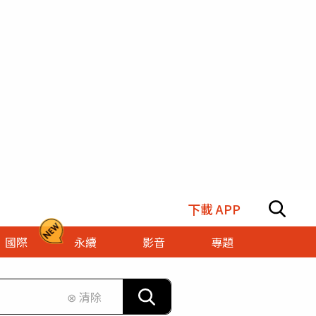
下載 APP
國際
永續
影音
專題
⊗ 清除