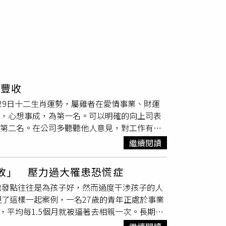
皆豐收
月29日十二生肖運勢，屬雞者在愛情事業、財運
盛，心想事成，為第一名。可以明確的向上司表
為第二名。在公司多聽聽他人意見，對工作有幫
名。即使帶領團隊，工作上的目標性太強，讓同
繼續閱讀
強大為第三名。事態發展不如你預期的好，真金
三名。事業中有新進展，人際關係擴大，還需要
失敗」 壓力過大罹患恐慌症
財運豐沛，不僅事業運好，偏財運也旺盛，業外
出發點往往是為孩子好，然而過度干涉孩子的人
年底前業務量激增，工作時間相對也增多，凡事
了這樣一起案例，一名27歲的青年正處於事業
得，日夜努力加班中得到的成果，錢不會從天上
，平均每1.5個月就被逼著去相親一次。長期下
情：愛情運當旺的一週，對於未婚者而言是個喜
慌、胸悶、呼吸困難，甚至產生「瀕死感」，最
愛情運順利，帶著女友享受難得的休假，來一趟