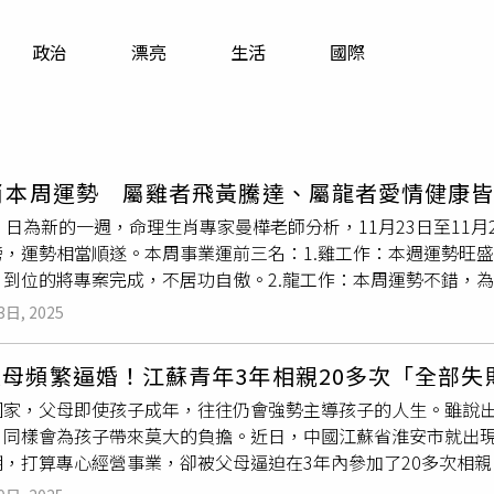
寵物
政治
漂亮
生活
國際
運勢
運動
梅酒
生肖本周運勢 屬雞者飛黃騰達、屬龍者愛情健康
）日為新的一週，命理生肖專家曼樺老師分析，11月23日至11
榜，運勢相當順遂。本周事業運前三名：1.雞工作：本週運勢旺
，到位的將專案完成，不居功自傲。2.龍工作：本周運勢不錯，
張和想法，才能取得成就。2.猴工作：本周運勢上升，同為第二
3日, 2025
緊張，別人心生防備。3.牛工作：本周運勢雖差強人意，但信心
煉，良駒終會遇見伯樂。3.虎工作：本周運勢重回光榮，同為第
父母頻繁逼婚！江蘇青年3年相親20多次「全部
究方案，才能整合資源出發。本周財運前三名：1.雞財運：本周
國家，父母即使孩子成年，往往仍會強勢主導孩子的人生。雖說
理財眼光精準，讓你收穫不少。2.龍財運：創業者正財運不俗，
，同樣會為孩子帶來莫大的負擔。近日，中國江蘇省淮安市就出現
情願，都是為自己公司積累。3.猴財運：本周財運是在競爭中取
，打算專心經營事業，卻被父母逼迫在3年內參加了20多次相親
下來，相信自己，相信因果的回應。本周愛情運前三名：1.龍愛
名男子因為龐大的催婚壓力罹患上恐慌症，每到發病時就感覺心
機會閃電般戀上另一個讓你心動的人，用心感受喔。2.雞愛情：