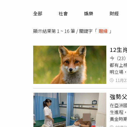
人物
汽車
全部
社會
娛樂
財經
專欄
房產新勢力
顯示結果第 1 ~ 16 筆 / 關鍵字「
眼緣
」
12
今（23
都有上
明立場
助的主
11月2
事關係
不怕火
強勢
深入研
在亞洲
的投資
生進程
都心甘
黃金時期
莫名掉
來，這
訊，有