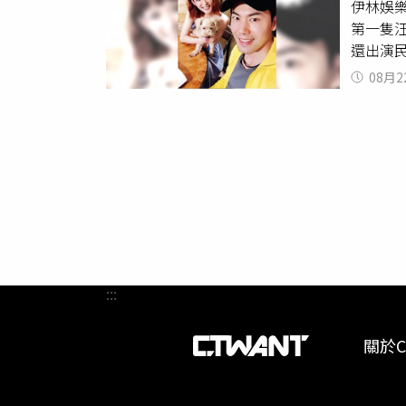
伊林娛
主原本
家偷睡
第一隻
「不是
牠們都
還出演
愛的方
貓不會
（圖／
妝，「
08月2
「一見
種：米
「面試
最近發
孩，因
東西超
曝佳佳
狗食，
念了好
蕾扮黑
啊！」
就會湊
:::
『知會
仍帶著
關於C
愛。（圖
顧，當
倆回國