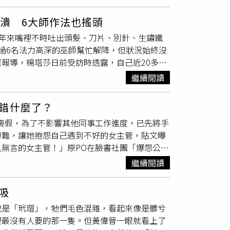
」更特別的是在三個月後，她又夢到一隻跟小
的緋聞女友工業凱C建議他不如再養一次，去看
傑攝）雖然龔言脩沒有特別熱衷於收藏衣物及飾
來後實際找到犬舍詢問，但並沒有找到同一天出
出籠子外要勾他想跟他走，當下他並沒有做什麼
常用的商品賣掉？他大呼：「很多衣服覺得自己
潰 6大師作法也搖頭
八月十二日生的狗寶寶，「是小Boo的生日各
那就是她了，便快速去把波比接回家。波比剛抱
紅色衣服都丟掉，結果突然有個試鏡需要紅色毛
20年來嘴裡不時吐出頭髮、刀片、別針、生鏽鐵
的圤智雨對於看狗狗也很在意「
幅小Boo的畫像，是蔚葒縈親手畫的，將牠生
眼緣
」，波比兩
掉。龔言脩家裡放了不少衣物，但因為怕某天會
過6名法力高深的巫師幫忙解降，但狀況始終沒
）雖然家裡有多了寶哺之後，舒莉和Kibi似
過去養過兩隻馬爾濟斯，他覺得養狗應該都差不
報導，楊塔莎日前受訪時透露，自己近20多年
沒有減少，小Boo過世後，她在石頭上畫下小
養的狗，都是很乖很聽話的，但波比被獸醫判定
別針、生鏽鐵釘還有石頭。」她提到，下降頭的
樹下當作牠的標記，一顆我擺在家裡的櫥櫃紀念
步，是賽跑！體力好得驚人，我不到半年就掉了
繼續閱讀
向同一名兇手，然而即使大師施法，她的狀況
慢用刀子刻出來的，「我找了很多可以紀念牠的
樣。（圖／圤智雨提供）波比又好動又調皮，熱
處不斷出血，時間長達整整6個月，期間從未間
表達對小Boo的思念，在石頭上畫下小Boo
讓圤智雨以為她就是個大剌剌的妹子，沒想到也
錯什麼了？
塔莎，繼母四處求醫，後來也受到巫術影響而病
到小Boo神情的畫像，是出自蔚葒縈之手，
雨落下眼淚，竟然立刻靠過去舔舔他的眼淚，然
喪假，為了不影響其他同事工作進度，已先將手
看了既自責又心疼。楊塔莎無奈表示，除了身體
畫嗎？太有天份了吧』」，看來應該是因為小
睡覺睡到一半波比會忽然坐到他臉上，把他弄醒
刁難，讓她抱怨自己遇到不好的女主管，貼文曝
但自從我被施咒後，別人都覺得我很難相處，不
娃娃，蔚葒縈說：「這個是我出國逛到古玩店，
要配合她想幹嘛，不過也是覺得滿甜蜜的啦！」
無言的女主管！」原PO在臉書社團「爆怨公
仍抱持著堅強、樂觀的心態，努力面對生活帶來
會帶回家。」神似小Boo的狗娃娃放在家裡，
有想過是不是要讓波比交男朋友，不過後來沒過
天喪假，為了避免影響同事作業，她在請假前已
繼續閱讀
只好斷送了波比的愛情路。而因為養狗讓生活充
大發脾氣，要求其立即交出工作內容的進度報
，不過不同於目前大多是訓練寵物守規矩的教學
就不請了，我真的不知道，為什麼今天多請了一
要看她大小姐賞不賞臉。波比（上）之前會跟李
吸
為什麼？」原PO隨後無奈詢問，「女主管心態
歲性別：女品種：馬爾濟斯專長：坐下、握手、
說是「玳瑁」，牠們毛色混雜，看起來像是髒兮
下班，從來都沒有做出讓公司名譽（受損）還是
雨提供）
裡最沒有人要的那一隻。但黃偉晉一眼就看上了
「太認真上班、太在乎主管情緒！請好請滿剛好