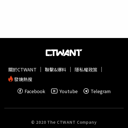
模約需新台幣2360億元，金額龐大，對財政將造成不小負
擔。她強調，此類政策涉及整體財政規劃與制度設計，需審
慎評估，目前建議優先採取凍漲相關費用等措施，以穩定物
價並減輕民眾負擔。此外，國發會副主委高仙桂指出，今年
第一季消費者物價指數（CPI）年增率為1.23%，低於原先
預期，整體物價仍在可控範圍內。她表示，外食費用上漲較
為明顯，除受國際情勢影響外，也與基本工資調整及人力成
本上升有關，並非單一因素造成。
關於CTWANT
聯繫&爆料
隱私權政策
發燒熱搜
Facebook
Youtube
Telegram
© 2020 The CTWANT Company