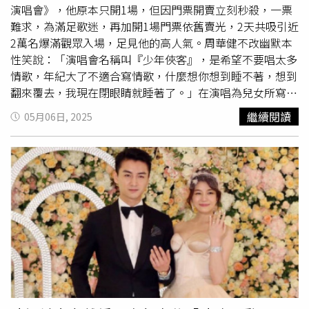
演唱會》，他原本只開1場，但因門票開賣立刻秒殺，一票
難求，為滿足歌迷，再加開1場門票依舊賣光，2天共吸引近
2萬名爆滿觀眾入場，足見他的高人氣。周華健不改幽默本
性笑說：「演唱會名稱叫『少年俠客』，是希望不要唱太多
情歌，年紀大了不適合寫情歌，什麼想你想到睡不著，想到
翻來覆去，我現在閉眼睛就睡著了。」在演唱為兒女所寫的
〈親親我的寶貝〉之前，周華健分享：「第一天當爸爸太高
繼續閱讀
05月06日, 2025
興， 感覺太好了，就創作這首歌，希望這首歌能陪兒女長
大，後來他們沒怎麼聽這首歌，現在我年紀大了，兒子也年
紀大了，我放棄了，哪一天他當爸爸，我就努力進攻我的孫
子，這首歌就改成〈親親我的孫子〉。」周華健創作〈天下
有情人〉是30年前古天樂與李若彤主演經典港劇《
神鵰
俠
侶》主題曲，由他和齊豫合唱，周華健搞笑說：「這次演唱
會失策，我們女主角沒有空， 一會兒小龍女是我，楊過也
是我，有人說：『那鵰呢？』我當然就讓問問題的那位朋友
幫我忙啦。」粉絲笑翻。周華健共換3套造型，以「少年」
與「俠客」兩個概念串聯，雙主題的演唱會，引領觀眾如同
翻開一本小說，還特別以上下捲設計，呈現完全不同的歌單
與節目，上卷展現新時代的經典武俠，下卷帶來經典動人的