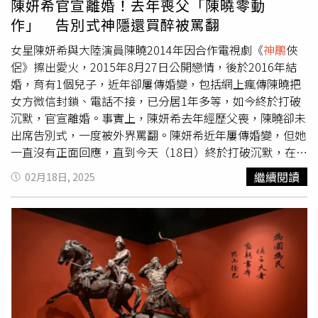
陳妍希官宣離婚！去年喪父「陳曉零動
好歌，讓歌迷一票雙享受，「少年俠客」也代表周華健豁達
作」 告別式神隱還買醉被罵翻
爽朗的人生哲學。
女星陳妍希與大陸演員陳曉2014年因合作電視劇《
神鵰
俠
侶》擦出愛火，2015年8月27日公開戀情，後於2016年結
婚，育有1個兒子，近年卻屢傳婚變，包括網上瘋傳陳曉把
女方微信封鎖、電話不接，已分居1年多等，如今終於打破
沉默，官宣離婚。事實上，陳妍希去年經歷父喪，陳曉卻未
出席告別式，一度被外界罵翻。陳妍希近年屢傳婚變，但她
一直沒有正面回應，直到今天（18日）終於打破沉默，在臉
書證實自己已經與陳曉離婚，希望往後各自安好，並強調
繼續閱讀
02月18日, 2025
「感恩遇見，今後各自安好，未來同為孩子父母，共同陪伴
孩子成長。」陳妍希去年12月7日公開悼念父親，喪父消息
因此曝光，然而身為女婿的陳曉卻零動作，連發聲哀悼都沒
有，就連女方返台送別亡父時，也不見陳曉蹤影。此外，陳
曉當時一度現身機場，外界猜測他要來台參加葬禮，結果卻
跑到成都參加品牌活動，隔天還在微博發文宣傳新戲，隻字
未提岳父過世一事。更誇張的是，陳曉不僅沒有出席陳妍希
父親的告別式，還被拍到深夜聚餐喝到爛醉，遭網友痛批