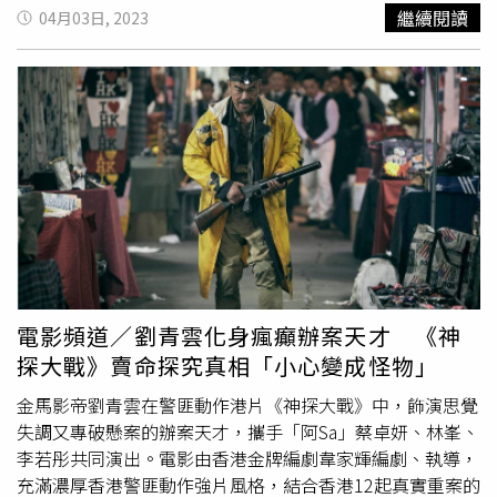
飛》最新劇情，茵芙和唐豐為了逃脫若楠（鄭仲茵飾）的追
色彩繽紛的發光ovoid（蛋狀物）組成的《持續站立的生
繼續閱讀
04月03日, 2023
捕，卻被高山（陳文山飾）逮個正著，在車子裡丟了鞭炮亂
命》，會隨著與觀眾的互動而變換顏色和音效；另一件《呼
炸一通，最後車門一開，茵芙、唐豐和李銘叡灰頭土臉、爆
應之樹》則讓園內數十棵樹木與ovoid 呼應，不斷變換光色
炸頭上還有殘留的鞭炮碎屑，模樣十分狼狽。唐豐和茵芙繼
與音調。作品從金鐘添馬公園的草地一直延伸至維港海面，
之前沖天炮造型，這次再度有新挑戰，茵芙透露造型是導演
綻放閃爍的聲光如同漣漪般向外綿延，與維港的繁華夜景巧
看完劇本決定的，因為鞭炮出現過幾次了，這次要來點不一
妙呼應。位於置地遮打的蘇富比藝廊新址位置優越。（圖／
樣的，她笑說假髮一戴上去，立刻有「犀利哥」和周星馳電
蘇富比提供）另外全球首屈一指的藝術及奢侈品平台「蘇富
影風格。唐豐說：「因為內容有趣，比單純的搞笑來的好
比」，也將進駐香港中環的核心地段，進一步彰顯其在亞洲
玩。」還提議未來可以加入「
神鵰
俠侶」的概念，讓茵芙扮
市場日益增長的影響力。全新旗艦藝廊將於2024年7月在香
演楊過、他扮小龍女，李銘叡演神雕。茵芙將悽慘照片上傳
港核心地段「置地遮打」（Landmark Chater）隆重開幕，
粉專之後，逗趣模樣曝光引來許多觀眾討論，連同劇演員也
佔地24,000平方呎、橫跨兩層樓。此旗艦藝廊由荷蘭鹿特丹
來留言，鄭仲茵稱讚：「辛苦了，其實滿好看的耶！」飾演
建築事務所MVRDV設計，將全面展示蘇富比的廣泛業務，
茵芙姊妹的璟宣也寫下：「我們下次這樣去喝下午茶。」茵
涵蓋拍賣、名家展覽及提供藝術及奢侈珍品即時收藏，此
電影頻道／劉青雲化身瘋癲辦案天才 《神
芙也表示：「一開始也擔心觀眾會無法接受，結果沒想到這
外，更將添設蘇富比咖啡室，帶來更全面的體驗。
探大戰》賣命探究真相「小心變成怪物」
樣的嘗試反應還不錯，算是意外開發出諧星本能。」
金馬影帝劉青雲在警匪動作港片《神探大戰》中，飾演思覺
失調又專破懸案的辦案天才，攜手「阿Sa」蔡卓妍、林峯、
李若彤共同演出。電影由香港金牌編劇韋家輝編劇、執導，
充滿濃厚香港警匪動作強片風格，結合香港12起真實重案的