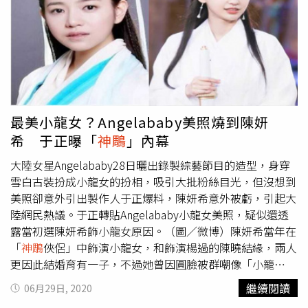
（圖／LiTV 、李若彤工作室提供）
大家炫耀：「大家都說我是「鞭鞭有力」，因為這就是我的
本色。」不過對於東尼「鞭鞭有力」，觀眾似乎不太買單，
有人就在推特留言：「#nakedattraction，鞭鞭有力…英國
人的才藝最近有些走下坡了。」另外也有人表示，請不要再
做那個動作了。可惜的是，東尼並沒有吸引霍普的注目，決
定將他從比賽中淘汰，事後解釋淘汰東尼的原因，她直言：
「我被他那招『鞭鞭有力』嚇壞了。」最後僅剩下2名參賽
最美小龍女？Angelababy美照燒到陳妍
者繼續爭取和霍普約會的機會。觀看「鞭鞭有力」影片請點
希 于正曝「
神鵰
」內幕
此
大陸女星Angelababy28日曬出錄製綜藝節目的造型，身穿
雪白古裝扮成小龍女的扮相，吸引大批粉絲目光，但沒想到
美照卻意外引出製作人于正爆料，陳妍希意外被虧，引起大
陸網民熱議。于正轉貼Angelababy小龍女美照，疑似還透
露當初選陳妍希飾小龍女原因。（圖／微博）陳妍希當年在
「
神鵰
俠侶」中飾演小龍女，和飾演楊過的陳曉結緣，兩人
更因此結婚育有一子，不過她曾因圓臉被群嘲像「小籠
包」，近日Angelababy在節目扮成小龍女，卻吸引了于正
繼續閱讀
06月29日, 2020
寫下「當初妳要是沒有生病，來了我的「
神鵰
俠侶」，那我