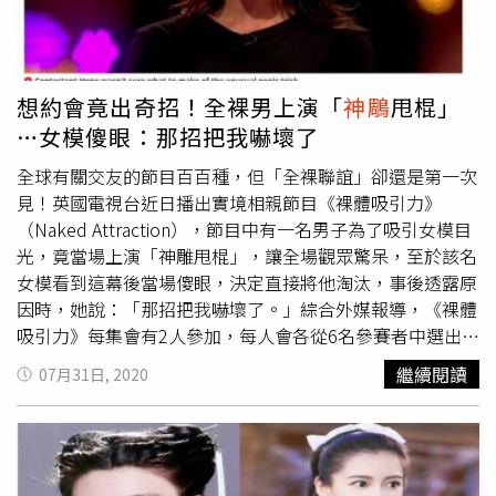
要用什麼方式傳達給觀眾各種面象？」53歲的港星李若彤保
養得宜，仍有當年演出小龍女時的仙氣。（圖／LiTV 、李若
彤工作室提供）李若彤演出的小龍女角色脫俗充滿仙氣，就
連金庸都曾稱讚：「小龍女就是長這樣！」稱是他筆下如出
想約會竟出奇招！全裸男上演「
神鵰
甩棍」
一轍的小龍女化身，讓李若彤大喊：「不敢當！」她謙虛表
…女模傻眼：那招把我嚇壞了
示，「每個『
神鵰
俠侶』版本的小龍女都是無可取代，因為
這代表著大家那時最美的回憶。」說到與古天樂演出的「
神
全球有關交友的節目百百種，但「全裸聯誼」卻還是第一次
鵰
CP」至今感情都好，兩人不用經常聯絡就能意會到彼此
見！英國電視台近日播出實境相親節目《裸體吸引力》
的祝福，「是最重要的朋友。」李若彤在新戲《海棠經雨胭
（Naked Attraction），節目中有一名男子為了吸引女模目
脂透》中腹黑演出反派，部分粉絲不能接受。（圖／LiTV 、
光，竟當場上演「神雕甩棍」，讓全場觀眾驚呆，至於該名
李若彤工作室提供）她說：「拍完『
神鵰
俠侶』後，我們世
女模看到這幕後當場傻眼，決定直接將他淘汰，事後透露原
隔16年後才又相聚，今年出新書，我便鼓起勇氣，主動邀請
因時，她說：「那招把我嚇壞了。」綜合外媒報導，《裸體
他為我的新書撰序，因為我覺得他為我撰序意義很大，沒想
吸引力》每集會有2人參加，每人會各從6名參賽者中選出1
到古天樂立刻答應，表示下午馬上給我，讓我非常感謝他，
人約會，而在最近播出的一集節目中，一名來自約克郡里茲
繼續閱讀
07月31日, 2020
當然看到他無私大愛幫助很多弱勢朋友，也很為他驕傲。」
市的東尼（Tony）為了吸引女模霍普（Hope）的目光，竟
同時她也正式敲醒粉絲的幻想表明不會重新演繹小龍女一
然在鏡頭前用生殖器瘋狂拍打自己的腹部，讓霍普當場傻
角：「我覺得再做第二次的話，肯定不比當初的初心更加動
眼。（圖／翻攝自每日星報網站）東尼瘋狂甩動生殖器的同
人！就讓那些存在於彼此的美好回憶裡吧。」李若彤在新戲
時，可見鏡頭不斷拉近，還給「小東尼」特寫鏡頭，而他更
《海棠經雨胭脂透》中腹黑演出反派，部分粉絲不能接受。
將這招稱作是「鞭鞭有力」（Knacker-Whacker），並且向