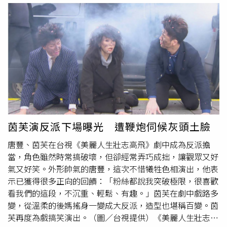
商圈等，鼓勵旅客遊走香港不同區域打卡留念。活動詳情可
就回覆媒體，表示園內飼養一千多隻孔雀，為了讓孔雀生活
查詢相關網頁（https://jinyong.hk/）。義大利藝術家
舒適都是放養，牠們相當溫和不會傷人，這次發生老虎吃孔
Angelo Bonello創作的《Run Beyond》系列作品。（圖／
雀的狀況是第一次，後續將會在猛獸區做出圍欄，防止孔雀
illuminate! Run Beyond提供）LED 藝術裝置《迴圈》。
再次跑進猛獸區。民眾在園區內就會遇到放養的孔雀。（圖
（圖／香港旅遊發展局提供）除了金庸紀念展，香港近期還
／翻攝自微博）而動物園的管理人員表示，就算當場看到了
有一系列藝文盛事，包括以標誌性的燈光裝置藝術聞名的義
老虎吃孔雀也無法阻止，現在只能防止這樣的狀況。有網友
大利藝術家Angelo Bonello，其《Run Beyond》系列作品
就曬出去過這家動物園的狀況，確實在路上就會遇到孔雀，
首度登陸香港，即日起至4月28日於灣仔海濱活動空間展
不少溫和類的動物都是這樣放養，但仍有網友認為要保護好
出，免費入場。作品以長達約65米的20個巨型燈光剪影裝
其他動物，「哪天如果是保育類動物跑進去被吃掉該怎麼
置，展示一連串超現實的奔跑躍動循環景象；另外在香港文
辦？」。
茵芙演反派下場曝光 遭鞭炮伺候灰頭土臉
化中心露天廣場，即日起至5月31日則展出由領賢慈善基金
唐豐、茵芙在台視《美麗人生壯志高飛》劇中成為反派擔
與梵高文化遺產基金會攜手合作的「梵高•樂印」藝術展
當，角色雖然時常搞破壞，但卻經常弄巧成拙，讓觀眾又好
（梵高：台灣譯梵谷），其中在逾百年歷史的尖沙咀鐘樓前
氣又好笑。外形帥氣的唐豐，這次不惜犧牲色相演出，他表
方展出的巨型LED 藝術裝置《迴圈》，在光影交錯中將梵谷
示已獲得很多正向的回饋：「粉絲都說我突破極限，很喜歡
的藝術精華與維港美景同時呈現，並為觀眾帶來360度多感
看我們的這段，不沉重、輕鬆、有趣。」茵芙在劇中戲路多
官體驗。「teamLab Continuous 光漣」於香港金鐘添馬公
變，從溫柔的後媽搖身一變成大反派，造型也堪稱百變。茵
園展出。（圖／teamLab提供）世界知名的「teamLab：光
芙再度為戲搞笑演出。（圖／台視提供）《美麗人生壯志高
漣」亦於即日起至6月2日展示兩件藝術作品，包括由數百個