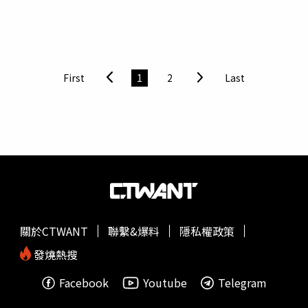
就不會被群嘲了，此生最大的遺憾」！于正曝Angelababy
拒演小龍女內幕又秒刪。（圖／報系資料照、微博）原來，
陳妍希和陳曉版本的「
神鵰
俠侶」，是由于正擔任製作人兼
編劇，當時陳妍希的小龍女扮相被外界諷刺不夠仙氣，還酸
她不是小龍女是小籠包，于正當時則是力挺女主角，表示
First
1
2
Last
「小龍女，是我選的，他百分百滿意，並且堅信出來的效
果」。不過于正曾透露，選陳妍希當小龍女是因為陳曉喜
歡，間接暗示陳曉喜歡陳妍希。于正再發文。（圖／微博）
于正的貼文隨後秒刪，不過卻已經引起網友關注，有網友表
示，「怎麼老這麼多戲，想一想陳妍希看到會是什麽感受
吧」、「我記得他當時不是還力挺陳的嗎？怎麽有兩副面孔
啊」、「這讓人得多尷尬，情商略低」。此外，也有娛樂博
主推測，于正可能覺得發文對陳妍希不妥才刪文。對此，當
事人事後則又發文回應，「我也就感慨一下，沒有diss誰的
關於CTWANT
聯繫&爆料
隱私權政策
意思，誰不愛盛世美顏？看到美麗的造型感慨一下錯了嗎？
真是的～以後儘量閉嘴，不過我估計我做不到，先暫時低調
發燒熱搜
一下吧 」！
Facebook
Youtube
Telegram