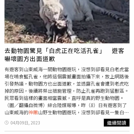
范遙、完顏洪烈、金輪法王、成吉思汗、郭靖，場內還設有
靈感來自《射鵰英雄傳》的蒙古包，透過多種語言聲音導覽
及擴增實境科技帶來跨媒體體驗；並有多個還原小說情景佈
置的互動打卡點，像是黃藥師居住的「桃花島」、小龍女躺
的「寒玉床」、
神鵰
俠侶的「雕兄」；並有來自經典無綫電
視金庸武俠電視劇的道具和重新配樂的主題曲，相信能勾起
大家的集體回憶。《倚天屠龍記》中的屠龍刀。（圖／香港
去動物園驚見「白虎正在吃活孔雀」 遊客
旅遊發展局提供）另一個展覽「任哲雕塑展」則於即日起至
嚇壞園方出面道歉
10月7日在沙田香港文化博物館開放參觀，同樣免費入場。
香港文化博物館將展出雕塑藝術家任哲創作的22尊金庸經典
有遊客到山東威海一間動物園遊玩，沒想到卻看見白老虎當
作品人物雕塑，包括《
神鵰
俠侶》的楊過與小龍女、《射鵰
場在啃食藍孔雀，他將這個震撼畫面拍攝下來，放上網路後
英雄傳》的郭靖、黃蓉、歐陽鋒、王重陽、洪七公、一燈、
引發熱議，動物園方也出面道歉，並透露孔雀會遭到老虎吃
黃藥師、《笑傲江湖》的東方不敗、任我行、令狐沖、任盈
掉的原因，後續將祭出措施管理，防止孔雀再跑到猛獸區。
盈、風清揚、《倚天屠龍記》的張無忌、四大法王—金毛獅
民眾看到這樣的畫面相當震撼，直呼是真的野生動物園。
王、紫衫龍王、白眉鷹王、青翼蝠王，及《天龍八部》的蕭
（圖／翻攝自微博）綜合陸媒報導，昨（8）日有遊客到了
峯、虛竹、段譽。不論是家喻戶曉的俠士或別具特色的配
山東威海的
神鵰
山野生動物園遊玩，沒想到卻看見一隻白老
角，都展現了各自的氣質和個性。主辦單位也計劃將金庸角
虎，正在啃食一隻藍色孔雀，驚人撕咬畫面太真實，讓不少
繼續閱讀
04月09日, 2023
色雕塑在香港各旅遊及文化地標展示，選址遍佈港九新界，
遊客都嚇壞，拍攝者也表示「真的是野生動物園！」。影片
包括香港國際機場、上環港澳碼頭、啟德郵輪碼頭、社區、
迅速在網路上發酵，大陸媒體也跟進報導，該動物園的經理