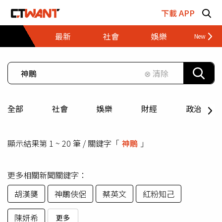
跳至主要內容區塊
下載 APP
最新
社會
娛樂
財經
⊗ 清除
全部
社會
娛樂
財經
政治
顯示結果第 1 ~ 20 筆 / 關鍵字「
神鵰
」
更多相關新聞關鍵字：
胡漢龑
神鵰俠侶
蔡英文
紅粉知己
陳妍希
更多