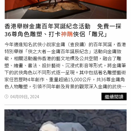
「有空喝酒沒空去看老丈人」、「岳父死了都不去，就算是
前岳父也應該去呀！也是自己孩子的姥爺呀」、「岳父不在
了，還日夜笙歌」。
香港舉辦金庸百年冥誕紀念活動 免費一探
36尊角色雕塑、打卡
神鵰
俠侶「雕兄」
今年適逢知名武俠小說家金庸（查良鏞）的百年冥誕，香港
特別舉辦「俠之大者－金庸百年誕辰紀念」活動向金庸致
敬，相關活動遍佈香港的藝文地標及公共空間，融合了雕
塑、繪畫、書法、設計藝術、沉浸式影音等形式，將金庸筆
下的武俠角色以不同形式逐一呈現。其中包括著名雕塑藝術
家任哲歷時4年創作、重量超過15,000公斤，共36尊金庸角
色人物雕塑，引領不同年齡及背景的觀眾深入金庸的武俠世
界。曾為戲劇《神雕俠侶》道具之一的雕兄。（圖／香港旅
繼續閱讀
04月09日, 2024
遊發展局提供）《神雕俠侶》中小龍女所躺的寒玉床。（圖
／香港旅遊發展局提供）此次活動共有兩大重要展覽，其中
「江湖盛滙」展即日起至7月2日在中環愛丁堡廣場舉行，免
費向大眾開放。展出由雕塑家任哲創作的10尊金庸小說角色
人物雕塑，包括小龍女、楊過、滅絕師太、周伯通、胡斐、