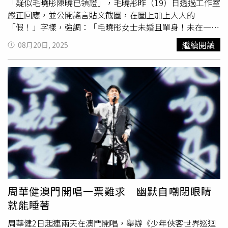
「疑似毛曉彤陳曉已領證」，毛曉彤昨（19）日透過工作室
嚴正回應，並公開謠言貼文截圖，在圖上加上大大的
「假！」字樣，強調：「毛曉彤女士未婚且單身！未在一起
且從未在一起過！」用最直接的方式闢謠。至於陳曉本人，
繼續閱讀
08月20日, 2025
則保持低調，沒有做出任何回應。事實上，陳曉與毛曉彤確
實因就讀中央戲劇學院而相識，之後又多次合作影視作品，
包括《
神鵰
俠侶》、《雲襄傳》及續集等，兩人互動自然，
關係一向良好，因此緋聞不時傳出。這次的「領證傳言」也
因此顯得更具話題性。陳曉2016年與陳妍希登記結婚，婚
禮一度被形容為浪漫盛事，夫妻倆還育有一子「小星星」。
然而，近年婚變傳言不斷，直到今年2月雙方證實離婚，並
表示會共同撫養孩子。離婚後，兩人各自在演藝事業持續努
力，陳曉主演的《大生意人》與《雲襄傳2》已陸續播出，
陳妍希則接演《藏海傳》、《狙擊蝴蝶》等新作。毛曉彤工
作室火速闢謠。（圖／翻攝微博／毛曉彤工作室）
周華健澳門開唱一票難求 幽默自嘲閉眼睛
就能睡著
周華健2日起連兩天在澳門開唱，舉辦《少年俠客世界巡迴