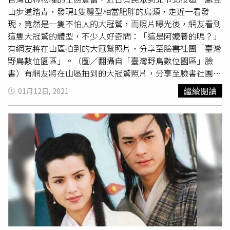
的，好怕他被沖走。」拍了6次才OK。他也大讚合作老搭檔
山步道踏青，發現1隻體型相當肥胖的鳥類，走近一看發
劉青雲：「他是一個一點就明的演員，更能即興創作，他的
現，竟然是一隻不怕人的大冠鷲，而照片曝光後，網友看到
演出讓人驚喜不斷，所以我真的很喜歡和他合作。」劉青雲
這隻大冠鷲的體型，不少人好奇問：「這是阿嬤養的嗎？」
則說跳河戲不到危險，「對我來說比較危險的是身上要穿很
有網友將在山區拍到的大冠鷲照片，分享至臉書社團「臺灣
多衣服，水又很急，以前沒有在水裡拍戲，感覺挺新鮮。」
野鳥數位園區」。（圖／翻攝自「臺灣野鳥數位園區」臉
蔡卓妍在《神探大戰》化身最強孕婦。（圖／華映）同樣面
書）有網友將在山區拍到的大冠鷲照片，分享至臉書社團
對激烈動作戲的還有「阿Sa」蔡卓妍，搖身一變化身最強孕
「臺灣野鳥數位園區」，指本月10日，他至北投區爬山，路
繼續閱讀
01月12日, 2021
婦，身懷六甲卻不停在大街狂奔追兇手、從高樓墜落。阿Sa
上發現電線桿頂端停了一隻體型巨大的鳥類，因此便停下腳
表示，拍攝當天她一到現場才知道是要拍跳樓戲，「以前就
步觀看，後來赫然發現，這是猛禽「大冠鷲」，隨即拿出手
拍過跳樓戲，只是這次的地點在人潮超多的廟街，街上好多
機記錄下來，並上傳社團分享。照片中可見，這隻大冠鷲非
人都在看我跳樓。」打趣表示，自己拍攝期間天天都像挑戰
常大隻，體型算是「山大王」等級，而畫面曝光後，不少網
極限運動，不時就要跑樓梯、還要落水游泳，笑說拍完覺得
友打趣表示「好肥喔」、「這阿嬤養的嗎？」、「怎麼感覺
身體變得更健康。《神探大戰》劇情結合刑事辦案、動作場
這身材，快要變成貓頭鷹了」、「果然是『大』冠鷲』。
面，發便當不手軟，隨著「神探」劉青雲的思路，直到片尾
才發現兇手真面目。導演韋家輝解釋，他創作《神探大戰》
就是在探問「甚麼是對的事情」。他表示：「這個問題要很
小心地問，因為如果答案不正確，但很賣力地去做，後果將
會不堪設想。」當善惡對錯不再明確，極致的正義與犯罪也