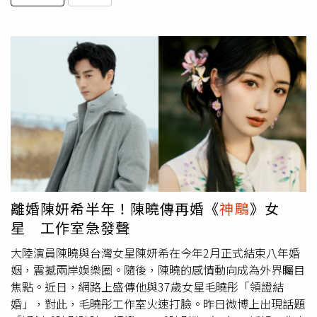
離婚陳妍希半年！陳曉傳再婚《
神鵰
》女
星 工作室急發聲
大陸演員陳曉與台灣女星陳妍希在今年2月正式結束八年婚
姻，震撼兩岸娛樂圈。隨後，陳曉的感情動向成為外界矚目
焦點。近日，網路上盛傳他與37歲女星毛曉彤「領證結
婚」，對此，毛曉彤工作室火速打臉。昨日微博上出現話題