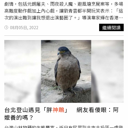
劇情，包括元朗屠夫、雨夜殺人魔、避風塘烹屍案等，多場
高難度動作戲加上內心戲，讓劉青雲都半開玩笑表示：「這
次的演出難到讓我想退出演藝圈了。」導演韋家輝在香港被
譽為「編劇之神」，過去與劉青雲一連合作《
神鵰
俠侶》、
繼續閱讀
08月05日, 2022
《新紮師兄》、《大時代》等多部作品。他表示，早在7年
前開始構思《神探大戰》劇本時，就認定劉青雲是主角的不
二人選，「寫劇本的時候，一早已經在腦海裡認定了是劉青
雲飾演神探一角。」包括片中的廟街飛屍案，虛構出墜樓戲
碼，也是在向兩人合作的經典港劇《大時代》致敬。《神探
大戰》蔡卓妍（左起）、劉青雲、何珮瑜攜手辦案。（圖／
華映）片中劉青雲飾演思覺失調的瘋魔警探，常常喃喃自語
說出破案關鍵，面對爆破戲、賣命跳河等多場動作場面也幾
乎親自上陣。被問到動作戲跟內心戲哪個困難？劉青雲笑回
動作戲比較困難，並透露拍攝現場沒有劇本，「沒機會做功
課、沒有劇本，我都不知道自己在拍什麼。」更搞笑自嘲：
「我只知道什麼時候放飯。」導演韋家輝向來是出名的即興
台北登山遇見「胖
神鵰
」 網友看傻眼：阿
創作，拍攝現場不會特別提供劇本，他也坦承：「演員片中
嬤養的嗎？
怎麼死的都不知道，可能是炸死、沖死。」包括片中劉青雲
跳河戲，他一開始很煩惱該怎麼拍攝，「劉青雲進去很危險
台灣山林物種的生態豐富，近日有民眾到北市北投區一處登