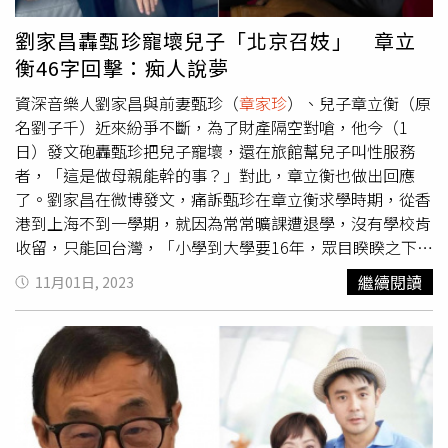
門，說孩子不上學，父母違法，會遭到起訴。香港、上海，
加起來讀了不到一學期，拿不到轉學證明，沒有學校肯收
劉家昌轟甄珍寵壞兒子「北京召妓」 章立
他，最後查到，去一個訓練營學習兩周，才可以入學。就把
衡46字回擊：痴人說夢
他送去了，
章家珍
在家天天哭鬧，鬧到受不了，只好把孩子
接回來。美國又不能待了，只能回台灣。在21世紀的今天，
資深音樂人劉家昌與前妻甄珍（
章家珍
）、兒子章立衡（原
還有個孩子未上過學，沒受教育，會有人信嗎？小學到大學
名劉子千）近來紛爭不斷，為了財產隔空對嗆，他今（1
要十六年，眾目睽睽之下，她帶著孩子躲躲藏藏了16年，躲
日）發文砲轟甄珍把兒子寵壞，還在旅館幫兒子叫性服務
過政府的監督和朋友的懷疑，要多有心機，多會算計。很久
者，「這是做母親能幹的事？」對此，章立衡也做出回應
前，
章家珍
叫我在幾張白紙上簽個字，我問她做什麽？他說
了。劉家昌在微博發文，痛訴甄珍在章立衡求學時期，從香
我經常在外，萬一家裡有事，可以添上。我毫不猶豫的簽
港到上海不到一學期，就因為常常曠課遭退學，沒有學校肯
了。這個卑鄙的人三十年後都用上了。 一個女人活著，每
收留，只能回台灣，「小學到大學要16年，眾目睽睽之下，
天算計自已先生，會快樂嗎？一個沒有受過教育的孩子，根
她帶著孩子躲躲藏藏了16年，躲過政府的監督和朋友的懷
繼續閱讀
11月01日, 2023
本不知道倫理道德和廉恥，凡事以自我為中心，還未成年買
疑，要多有心機，多會算計」。劉家昌砲轟章立衡沒受過教
過多少名車？一部部的撞。每次出事，都是她媽花錢消災。
育，根本不知倫理道德和廉恥，凡事以自我為中心，未成年
我曾打電話到上海，警告
章家珍
不能再買車給他。三天後，
買過多少名車，一部部的撞，「每次出事，都是她媽花錢消
又高價給他買了上海唯一一部保時捷。沒多久又出了車禍，
災」，甚至半夜跑到酒吧，喝醉把旁桌的浦東公安局長，打
還好車上坐了國家領導人級的孩子，讓他又逃過一關。16歲
得頭破血流，「一個孽子，讓我天天提心弔膽過日子，走路
還未成年，半夜跑到酒吧，喝醉了竟把旁桌的浦東公安局
無路，必須改變環境。有他媽媽在身邊，無限的金援，愈變
長，打得頭破血流。連夜逃跑送到深圳，逃到香港。一個孽
愈壞」。劉家昌砲轟甄珍沒有廉恥，在旅館幫兒子找性服務