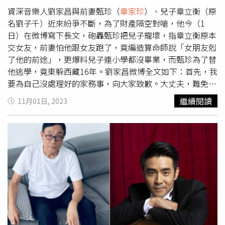
證，當我是死的，讓我吃了暗虧。8.晚年回到家鄉，為鄉親
資深音樂人劉家昌與前妻甄珍（
章家珍
）、兒子章立衡（原
做點事，不能忍受少數人用公權力，破壞國家的聲譽。這次
名劉子千）近來紛爭不斷，為了財產隔空對嗆，他今（1
的訴訟，要讓全世界知道，中國是法治國家，司法是公義
日）在微博寫下長文，砲轟甄珍把兒子寵壞，指章立衡原本
的。9.期待法官傳喚兩照，和所有證人當面對質，就一目瞭
交女友，前妻怕他跟女友跑了，竟編造算命師說「女朋友剋
然。10.貪得無厭的甄珍先前告了華泉，才開了一庭就撤告
了他的前途」，更爆料兒子連小學都沒畢業，而甄珍為了替
了，浪費司法資源。最後劉家昌強調，他不接受撤告，為了
他逃學，竟東躲西藏16年。劉家昌微博全文如下：首先，我
是非善惡，堅決打到最後一口氣。
要為自己沒處理好的家務事，向大家致歉。大丈夫，難免妻
不賢子不孝。為了愛面子，逃避到今天。人總不能含冤而
繼續閱讀
11月01日, 2023
死。
章家珍
，我跟你說過，做人要知廉恥，光靠謊言，是洗
不清你做的那些見不得人的事。孩子出世，是希望，培養他
出人頭地。光宗耀祖。為了他入學，去香港求邵逸夫先生幫
忙，讓他能進香港最好的漢基小學。在酒店等了兩個多月，
邵先生捐了個圖書館，才讓他入學。沒多久再回香港，得知
因為他常常曠課，遭學校退學了。我怎麽向邵先生交待？趕
緊跑到了上海，安頓下來。又托人進了古北小學。一次非假
日，我回上海，又不上學。我非常生氣問他為什麼不上學？
章家珍
說他感冒，就這樣從香港感冒，到上海又被上海學校
退學了。上海待不了，只能回美國。剛回去，市政府找上