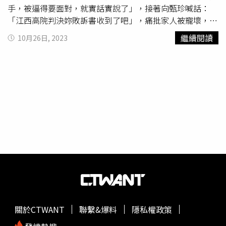
了。一個家庭主婦，暗地做了什麼賺來的？一把年紀也不年
手，被逼得要面對，就實話實說了」，接著向甄珍喊話：
輕了，再說16年的時間，你為了孩子逃學東躲西藏，有空兼
「江西高院判決妳敗訴書收到了吧」，痛批家人被寵壞，為
差嗎？一家三口都是公眾人物，一舉一動都有媒體監督，能
了爭奪財產，買通媒體刊登昧著良心的謊言，來請了大律師
繼續閱讀
10月26日, 2023
亂吹嗎？總說替我還賭債。用我賺的錢，替我埋單有何不
謊報公章遺失，偽造的文書，硬走上法律途徑。劉家昌認
妥？我賭自己賺的，既不借錢，也不欠錢。有什麽問題？在
為，他已經80多歲了，生不帶來死不帶去，想最後幾年平淡
媒體上被你破壞成賭徒。我走時算算最少留給你台幣，二十
的忍過去就算了，沒想到甄珍母子貪得無厭，在北京大律師
億資產。這些年應該敗掉一半了吧！
章家珍
我認識你快40
中慫動下，竟把他的朋友和恩人都告上法院，讓做慈善公益
年，你沒做過一天事，你兒子38歲，除了「唸你」做了一個
的人不能正常運作，因此他無法袖手旁觀。劉家昌痛罵家人
月，也沒做過事，人人皆知。 兩個人加起來78年沒賺過一
被寵壞，貪得無厭。（圖／翻攝自劉家昌微博）劉家昌指
毛錢。卻養著媒體，請著律師。告我傷害我。繼續下去，那
出，甄珍說的離婚之後，還以夫妻名義在美國報稅多年，稅
點家當很快就敗光了想想你兒子，不識幾個字，會做事嗎？
局有完整資料，為了陷害人，竟設計了30年，「
章家珍
能做事嗎？ 他還有幾十年要活，怎麼過？才是做母親該想
2015年對媒體說，因為我賭的傾家蕩產，所以在1987年早
到的。你說用高價買了我的音樂版權，高價是多少？三千首
已跟我離婚了。18年之後2015年，當我提出要離婚，
章家
版權，你買得起嗎？你的胡言亂語，逗得一屋子人哈哈大
珍
開始忘了有1987年假離婚的謊言」。劉家昌提到，分財
笑。媒體不問你。法官會問你在那賺錢 要就業證明的。
章
產的條件他無法同意，所以選擇美國法庭，依據夫妻報稅的
家珍
，你是世上最沒有廉恥的母親。在你沒有是非對錯的教
紀綠，認為可以拿回一半，怎料甄珍親自飛到美國法院出
育下，活生生地毀了孩子。今天逼得我不得不說出你幹得好
庭，拿出30年前的離婚證明，因此法官判決離婚成立，「我
關於CTWANT
聯繫&爆料
隱私權政策
事。陪著兒子到北京做宣傳，在旅館竟幫兒子叫妓，這是做
就這樣，死的不明不白，也沒有錢打官司」。回想自己這一
母親能幹的事？北京的宣傳打電話給我助手，Simon急忙打