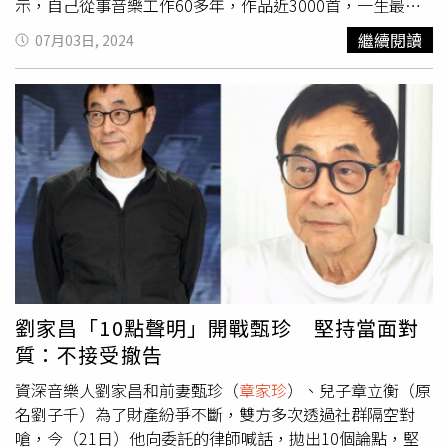
示，自己從事音樂工作60多年，作品近3000首，一生最後
的願望是落葉歸根，能回到祖國，造個文化藝術小村，14年
繼續閱讀
07月03日, 2024
前就在香港計畫，得到華人慈善家邵逸夫夫人支助，最候選
道教發源地鷹潭龍虎山。劉家昌提到，當時，當地政府希望
他們以外資投入，為配合政府，在香港用家人名字成立3個
空殼公司，之後自己把全部資料帶到大陸，以他一個人名字
獨資登記，成立了朋德酒店華泉小村，前後長達14年，中間
有一段時間也得到慈善家王永慶家族的資源，有了今天的成
績。劉家昌控訴，「14年前我離了婚家人名字也早就拿掉，
今天對方請了北京大律師，其實就是司法黃牛打著北京的旗
到了招搖撞騙，尤其到鷹潭更容易，一路買通了當地的公
安，從謊報公章遺失偽造文書，到公安照發岀新章，又到工
商局替他們註冊登記。」劉家昌說，「這是鷹潭公安的職責
嗎？更令人不能忍受的是公安前面得逞後，緊接著全副武裝
劉家昌「10點聲明」開戰甄珍 堅持當面對
到了我們酒店會計室，在疫情我們都不能回國，把我公司14
質：不接受撤告
年帳本全部沒收，我們唯一合法公章都在保險箱，公安跳過
資深音樂人劉家昌和前妻甄珍（
章家珍
）、兒子章立衡（原
去把我的公司暗中凍結了，今天碰到了鷹潭市這群貪官污
名劉子千）為了財產紛爭不斷，雙方多次透過社群隔空對
吏，只能求助中紀委，保護我們中國是有法治尊嚴的國家。
嗆，今（21日）他向委託的律師喊話，拋出10個論點，堅
我今年83歲還能要求什麼？只希望我死的時候大家再理直氣