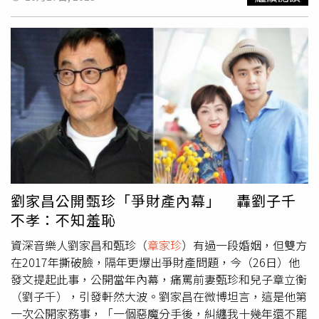
助手，海天有一天流著眼淚來找我，劉子千罵他媽媽的兇
當人父親。至於2人為何離婚，甄珍坦言就是因為劉家昌爛
不少律師，把鬥爭父親當成了職業，還在甄珍百般挑撥洗
狠，他看不下去，辭職了。香港好朋友K媽跟我說，看到劉
賭，「你明知道我們離婚了，還為了利益於2015年在香港
腦，改名換姓叫章立衡，「世上有人會幹這種違反人倫的
子千跟他媽媽講話，一句一個「FUCK」駡他媽媽。在公眾
訴訟離婚，後來發現行不通，自己又主動撤回了訴訟」，不
事，還有羞恥心嗎？一個堂堂的男人，可以這樣不忠不孝、
場合，見到媒體就扶著她媽進場，裝孝順的樣子太噁心，叫
明白為什麼還要舊事重提。最後她嚴厲警告：「不要顛倒黑
不知羞恥嗎？」對此，章立衡昨（26日）晚間發布一張圖，
我管管他。我說他沒上過學，也從未跟孩子相處過，不知道
白是非，你有證據就去告我，不然就是誣陷。你的所做所
上面寫著「我把牛牽來了，你繼續吹」，似乎在回應劉家
什麽是長輩，什麼叫孝順，被他媽媽寵了二十七年，已定形
為，遲早有一天會大白於天下，法律的制裁不會缺席！」
昌，雙方隔空槓上。劉家昌今（27日）再發聲明表示，本人
了。再教育來不及了，我只能無奈放棄這個家。一個70歲的
一生從事音樂工作，作品餘三千首，過去中國人不講究版
老人，最需要家人照顧的時候。不得已離開。夠淒慘了。臨
權，近十年己有版稅了，所以在香港用章家甄和次子劉子千
走我只說一句，人要知廉恥，要點面子。離開後，還經常看
名字成立了創音工作室，授權創音工作室管理音樂版權。劉
到他們破壞我的新聞。
章家珍
，我是老派愛面子的人，絕不
家昌發聲明。（圖／翻攝自臉書／劉家昌）劉家昌指出，豈
容許老婆在外面做事。快四十年了，你從未拍過一場戲，你
料，年前在媒體上看到劉子千改名為章立衡，既然不姓劉，
在哪裡賺的錢？2006年我香港演唱會，HK／TVB訪問你，
不是劉家人，決不容許碰觸本人所有之版權，因此，本人終
劉家昌公開甄珍「爭財產內幕」 轟劉子千
你親口對媒體說，我賺的每一分錢都給了你和家人，我對這
止授權創音工作室、章家甄及章立衡使用、管理、收取本人
不孝：不知羞恥
個家，是全心全意的付出。是你不小心說了實話嗎？ 中國
所有之版權收益。劉家昌鄭重表示，從今起任何公司或個人
人男主外女主內，先生外面賺錢，交給太太管是正常的。財
自創音工作室取得本人音樂之版權使用，未經他本人認可，
資深音樂人劉家昌和甄珍（
章家珍
）有過一段婚姻，但雙方
產登記家人的名字，也是正常的。但不能因為有你的名字就
皆屬違法必須立即停止，違者應負一切法律賠償責任，特此
在2017年撕破臉，隔年更爆出爭財產問題，今（26日）他
全是你的。很少有這麽無恥的家人管錢的只是個財務，正常
聲明。
發文提起此事，公開當年內幕，痛罵前妻甄珍和兒子章立衡
家庭沒人準備離婚。不幸分手，管帳的要獨吞，是喪良心違
（劉子千），引發軒然大波。劉家昌在微博坦言，這是他第
法的。當霸佔後，說都是你賺的。你就太離譜了。太無恥
一次公開家務事，「一個惡魔分手後，糾纏我十幾年還不罷