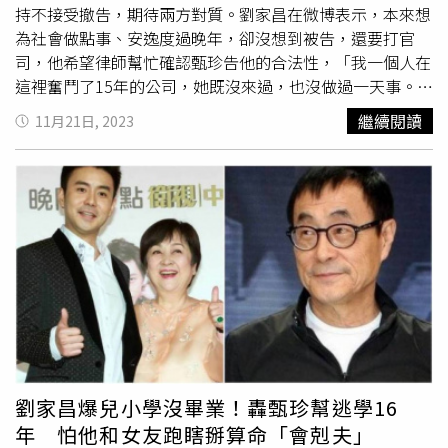
持不接受撤告，期待兩方對質。劉家昌在微博表示，本來想
壯，唱一次《我是中國人》。」值得關注的是，他的兒子章
為社會做點事、安逸度過晚年，卻沒想到被告，還要打官
立衡2日曬照，只見他擺出一張苦瓜臉，還頂著蘑菇頭，做
司，他希望律師幫忙確認甄珍告他的合法性，「我一個人在
出呆萌表情，疑似在回敬劉家昌。章立衡還回應友人，「兄
這裡奮鬥了15年的公司，她既沒來過，也沒做過一天事。怎
弟！好久不見呀！請多多關注，好戲還在後面呢。」
會突然變成老闆或法人的？」 劉家昌要求釐清與甄珍的10
繼續閱讀
11月21日, 2023
點關係：1.請問她跟我是什麼關係？2.我是什麼職務？3.她
雇用我嗎？有付薪水嗎？15年喝西北風嗎？4.我的金主方姐
過世後，甄珍才出現，背著我們公章明明在我公司，她叫北
京大律師謊報遺失騙了公安，暗地把法人過到她名下。北京
大律師是什麼來頭？不管到公安、公商局都能通行無阻，讓
我從原告變成了被
告。 5.今天她又換了
另一批北京大律師來告我，在公司合法申計報告上萬筆帳
上，隨便挑一條早期我借錢還債的紀錄，與她何關？這種無
理取鬧，法官能受理嗎？6.一個強盜清點搶回來的藏貨，發
現失主多年前用掉一項，再回來跟失主追討。有天理嗎？也
只有北京大律師，為了點律師費斷章取義，我們要透過司
劉家昌爆兒小學沒畢業！轟甄珍幫逃學16
法，趕他們滾出去。7.早期我曾聽過，台商一些怨言，但我
年 怕他和女友跑瞎掰算命「會剋夫」
堅信中國是法治國家，我的事在過程中 地方政府不經查