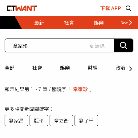
跳至主要內容區塊
下載 APP
最新
社會
娛樂
財經
⊗ 清除
全部
社會
娛樂
財經
政治
顯示結果第 1 ~ 7 筆 / 關鍵字「
章家珍
」
更多相關新聞關鍵字：
劉家昌
甄珍
章立衡
劉子千