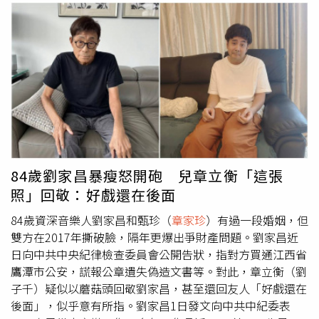
84歲劉家昌暴瘦怒開砲 兒章立衡「這張
照」回敬：好戲還在後面
84歲資深音樂人劉家昌和甄珍（
章家珍
）有過一段婚姻，但
雙方在2017年撕破臉，隔年更爆出爭財產問題。劉家昌近
日向中共中央紀律檢查委員會公開告狀，指對方買通江西省
鷹潭市公安，謊報公章遺失偽造文書等。對此，章立衡（劉
子千）疑似以蘑菇頭回敬劉家昌，甚至還回友人「好戲還在
後面」，似乎意有所指。劉家昌1日發文向中共中紀委表