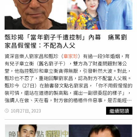
子，讓我天天提心吊膽過日子，走路無路，必須改變環境。
者。（圖／翻攝自甄珍臉書）劉家昌更批評甄珍，是世上最
有他媽媽在身邊，無限的金援，愈變愈壞。讓他獨立，找到
沒有廉恥的母親，在沒有是非對錯的教育下，活生生地毀了
美國M l 音樂訓練班，去學音樂。中間我特別找機會，飛到
孩子，「陪著兒子到北京做宣傳，在旅館竟幫兒子叫妓，這
美國去看他，跟他單獨相處。他媽媽不在，的確好多了。一
是做母親能幹的事？」當時北京的宣傳打給他的助手，他才
年後又回來了，華納發行我的老歌，成績不錯。也簽了劉子
得知此事，「這種事鬧出來會身敗名裂，一個無知的女人竟
甄珍揭「當年劉子千遭控制」內幕 痛罵劉
千為新人，我有了希望。為了他要出道，我把世界巡迴演唱
幹岀這種違反人倫下流的事」。劉家昌坦言，以前很少提家
家昌假惺惺：不配為人父
會全推掉。我宣告退休，全力培養他。
章家珍
見我退休。不
務事，因為家人太醜陋了，如今發現被傷害，決定出面戳破
能再賺錢了。一反常態，原型畢露。他們剛搬到南灣新房
資深音樂人劉家昌和甄珍（
章家珍
）有過一段9年婚姻，育
謊言，強調自己根本不屑爭家產，「實在太小看我了，我如
子，有一天叫安妮姐，送了五萬港幣，一萬人民幣來。我問
有兒子章立衡（舊名劉子千），雙方為了財產問題對簿公
果在乎錢，戶頭就不會用她一個人的名字，我連字都懶得
這是幹什麽？是
章家珍
給你的生活費，我氣的丟在地上。天
堂，他指控甄珍和章立衡貪得無厭，引發軒然大波。對此，
簽」，最後更宣布，法律訴訟贏回的每一分錢，都捐作公
啊，世上真有這様現實的人嗎？她霸佔我財產，再也不聽指
甄珍也不忍了，重砲回擊劉家昌，認為對方不配當人父親。
益。對此，章立衡在臉書指出，針對劉家昌想透過誣陷他和
揮了。 我龍虎山公司的項目等於垮了。她太低估我了，以
甄珍今（27日）在臉書發文點名劉家昌，「你不用假惺惺的
他母親搞敲詐與勒索，直言是痴人做夢，「我母親已表達的
我的做人和信譽和努力，能讓項目爛尾嗎？我要做給她看，
裝可憐，還站在道德的製高點，擺出一副很委屈的樣子」，
很清楚，法律程式一定走完！」絕不退讓。章立衡臉書原
用成功來教訓她，讓他後悔。劉子千第一張唱片錄了很久，
強調人在做、天在看，對方做的樁樁件件惡事，是否能經得
文。（圖／翻攝自章立衡臉書）
非常難產。我是專業的，當然知道年輕人跟我們的音樂的差
起良心的拷問，和事實的檢驗。時間回到2007年8月，甄珍
繼續閱讀
10月27日, 2023
異，從不參與。從台灣大陸錄到美國。就是完成不了。唱片
花500萬美元投資公司，委託劉家昌管理，對方卻說是借他
公司是有排期的，有預算的。吳敦叔幫忙，把他的歌「玫
的錢出資，「我有銀行流水紀錄，你能拿出證據來嗎，你有
瑰」放到他新片做主題曲。出版了成績平平。唱片公司不賺
能力還錢嗎？」沒想到，4年後劉家昌借土地變更之名，從
錢是不會再積極的。他一不順心，有他媽媽撐腰，又開始酗
香港拿走公司公章霸佔不還，還偽造她的簽名，變更董事長