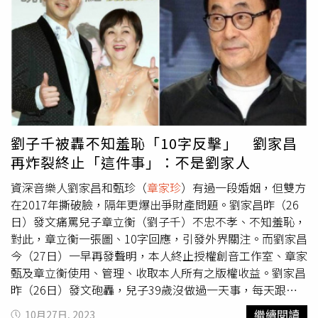
酒罵人，原形畢露。吳敦、仲明，建議讓他交個女朋友。或
和財務總監的人選，所幸經過多年努力，在2021年5月終於
把他捧紅，有媒體監督會變好。吳敦介紹了公司裡一個女
拿回公司。然而，劉家昌在交還公司公章前，竟故意安排簽
孩。我非常滿意，兩人感情也很好。
章家珍
，怕他跟女朋友
署借款合約，讓公司莫須有地背負8000萬餘元的債務，還
跑了，開始百般挑撥，沒人格的編造說，算命的算出。她女
把財務賬簿藏起來，逼得甄珍報警才拿回來。這時才恍然大
朋友剋了他的前途，紅不起來。就這樣活生生的拆散了這段
悟，從2007年投資公司到拿回公司，劉家昌把所有東西都
年青人的感情。我忍不住的，駡她太沒人性。太卑鄙。女孩
賣了，只留下一屁股債。更氣人的是，劉家昌管理公司期
子也是父母生的孩子。看到女孩子的眼淚，我心痛如絞，和
間，以「最低稅價格」賣掉，「你敢說你們之間不存在帳外
無限的歉意。這一生我捧紅了不少演員和歌手，一首〈唸
交易？」甚至2015～2020年賣掉公司6套別墅，錢卻沒有進
劉子千被轟不知羞恥「10字反擊」 劉家昌
你〉讓劉子千家喻戶曉。開始一些負評，劉子千上了一些通
到公司帳戶，「這些錢去哪裡了，你敢說出來嗎？」甄珍砲
再炸裂終止「這件事」：不是劉家人
告慢慢扭轉回正面。他有了巨星的架式，前途無量。
章家珍
轟劉家昌假惺惺裝可憐。（圖／翻攝自甄珍臉書）甄珍痛
怕劉子千紅了會跑掉，切除所有參與唸你的工作人員，她自
批，劉家昌口口聲聲說自己是藝術家、說自己是老師，賺錢
資深音樂人劉家昌和甄珍（
章家珍
）有過一段婚姻，但雙方
己來掌控。看看同時出道的蕭敬騰，不但個人成功，團隊也
給家人用，她反問：「你這些年賺什麼錢了」，因為歌曲版
在2017年撕破臉，隔年更爆出爭財產問題。劉家昌昨（26
跟著過好日子。劉子千的團隊，成功後都失業了。之後
章家
權早就以高價賣給她，根本拿不到一毛錢。更提到大家都知
日）發文痛罵兒子章立衡（劉子千）不忠不孝、不知羞恥，
珍
，掌控了他十年。蹲在家裡一步也邁不去。他們也出過
道他爛賭如命，為此她幫忙還了很多賭帳，劉家昌卻不知感
對此，章立衡一張圖、10字回應，引發外界關注。而劉家昌
片，拍過戲。都無聲無息，血本無歸。專業人的事，不是用
恩，還出口污衊，「你配做老師嗎？」甄珍指出，兒子當年
今（27日）一早再發聲明，本人終止授權創音工作室、章家
錢就能得逞的。等待了27年，望子成龍的夢，徹底破碎。做
和唱片公司簽約發展良好時，是劉家昌要主導，隨後得寸進
甄及章立衡使用、管理、收取本人所有之版權收益。劉家昌
父親的，看不下去說他兩句，他握著拳頭要打人的架式，令
尺，「兒子稍有不從，你就威脅要斷掉兒子音樂路，還發文
昨（26日）發文砲轟，兒子39歲沒做過一天事，每天跟甄
人心寒。我不是怕挨打，是怕上了新聞。臉就丟盡了。他的
痛罵兒子畜生」，現在反過頭來假惺惺，讓她覺得根本不配
珍找律師研究告他、爭財產，台北、香港、北京，已經換了
繼續閱讀
10月27日, 2023