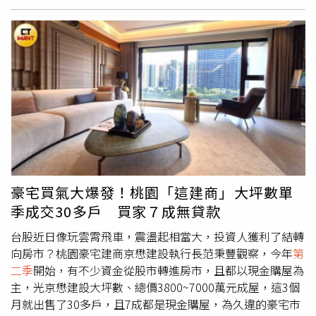
社）綜合《彭博》及其他外媒報導，新服務將由蘋果攜手瑞
典金融科技公司Klarna合作，Klarna負責提供融資服務。消
費者完成軟性信用審核後，即可透過Apple Store實體門市
及官方線上商店申辦租賃方案，以較低的月付金額取得裝
置，不必一次支付高額購機費用，也讓換機方式更加彈性。
依目前規劃，iPhone與Apple Watch租期為24個月，Mac及
iPad則為36個月。租約期間，使用者可提前繳清剩餘款項、
在合約尚未到期前升級至新機，也可於租約結束後直接買斷
裝置，或將設備歸還，相較現有分期付款方案提供更多選
擇。《彭博》指出，蘋果計畫將Apple Upgrade定位為比現
有分期付款更低月付金額的新方案，並逐步取代既有的
豪宅買氣大爆發！桃園「這建商」大坪數單
iPhone Upgrade Program及一般分期付款服務，未來預計
季成交30多戶 買家７成無貸款
停止受理上述方案的新用戶申請，將資源集中於全新的租賃
模式。不過，新方案仍有部分限制。Apple Upgrade並未納
台股近日像玩雲霄飛車，震盪起相當大，投資人獲利了結轉
入AppleCare保固服務，Apple Watch SE、入門款iPad、
向房市？桃園豪宅建商京懋建設執行長范秉豐觀察，今年
第
iPhone 16及MacBook Neo等部分機型也不適用，企業及教
二季
開始，有不少資金從股市轉進房市，且都以現金購屋為
育機構的大宗採購同樣排除在服務範圍之外。外界分析，蘋
主，光京懋建設大坪數、總價3800~7000萬元成屋，這3個
果此時推出租賃方案，與AI浪潮帶動半導體成本持續攀升有
月就出售了30多戶，且7成都是現金購屋，為久違的豪宅市