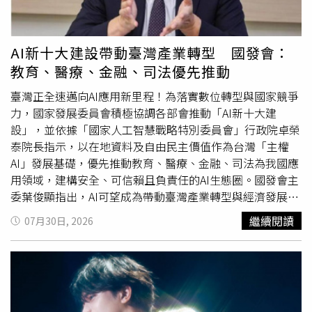
貨產業面對消費需求轉變的經營思維，更特別規劃顧客洞察
應用及品牌實務案例分享，期望透過市場調查與數據科技的
整合，協助企業在快速變動的環境中建立更具前瞻性的決策
AI新十大建設帶動臺灣產業轉型 國發會：
能力，成為企業值得信賴的成長夥伴。消費需求仍在 百貨
教育、醫療、金融、司法優先推動
轉型為「價值策展者」遠東SOGO百貨董事長黃晴雯表示，
2025年台灣零售業產值為4兆8,448億元，年減0.2%，是近
臺灣正全速邁向AI應用新里程！為落實數位轉型與國家競爭
25年來第三次出現負成長，百貨市場也受到整體景氣影響。
力，國家發展委員會積極協調各部會推動「AI新十大建
不過，今年
第二季
零售市場已逐步回溫，6月零售業營業額
設」，並依據「國家人工智慧戰略特別委員會」行政院卓榮
年增8.9%，整體零售業上半年累計成長率回到年增4.1%。
泰院長指示，以在地資料及自由民主價值作為台灣「主權
顯示消費需求並未消失，而是消費者更重視每一次選擇所能
AI」發展基礎，優先推動教育、醫療、金融、司法為我國應
帶來的實際價值。黃晴雯董事長認為，百貨業未來不能只扮
用領域，建構安全、可信賴且負責任的AI生態圈。國發會主
演商品提供者，更要成為顧客的「價值策展者」，依照不同
委葉俊顯指出，AI可望成為帶動臺灣產業轉型與經濟發展的
生活情境，組合適合的商品、服務與體驗，讓百貨從過去的
新成長引擎。
第二季
階段性推動成果聚焦教育、醫療及司法
繼續閱讀
07月30日, 2026
「一站式購足」，進一步走向「一站式滿足」，創造兼顧身
領域，具體展現AI在提升適性學習成效、強化智慧健康照
心需求與生活品味的全方位美學體驗。同時也呼應GO
護，以及兼顧司法安全與效率上的階段性應用成果，讓科技
SURVEY在白皮書中觀察到的現象。消費者不再只追求單一
發展更貼近民眾生活。國發會表示，在教育領域，教育部推
功能，而是希望一次兼顧健康、外在形象、心理感受及生活
動「AI人才方舟計畫」，以「打造中小學AI智慧教育新生
品質。面對快速變動的市場，單靠過去經驗已不足以回應消
態」為核心目標，培育具國際競爭力的未來人才。其中，教