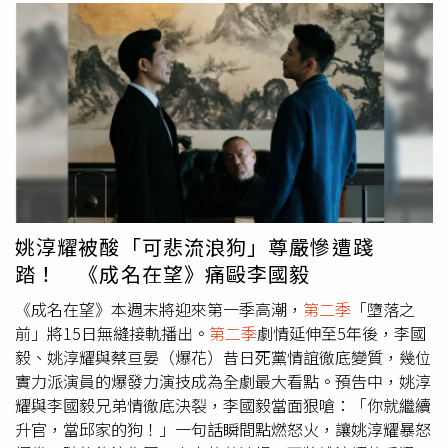
姚淳耀被酸「可悲流浪狗」尊嚴慘遭踐
踏！ 《成名在望》痛毆李國毅
《成名在望》本週末將迎來第一季高潮，
第二季
「墮落之
前」將15日無縫接軌播出。
第二季
劇情延伸至5年後，李國
毅、姚淳耀與蔡亘晏（爆花）昔日死黨情誼徹底變質，幾位
實力派演員的爆發力演技成為全劇最大看點。預告中，姚淳
耀與李國毅兄弟情徹底決裂，李國毅當面狠嗆：「你就繼續
升官，當邱家的狗！」一句話瞬間點燃怒火，讓姚淳耀暴怒