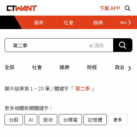
跳至主要內容區塊
下載 APP
最新
社會
娛樂
財經
⊗ 清除
全部
社會
娛樂
財經
政治
顯示結果第 1 ~ 20 筆 / 關鍵字「
第二季
」
更多相關新聞關鍵字：
台股
AI
營收
台積電
記憶體
更多