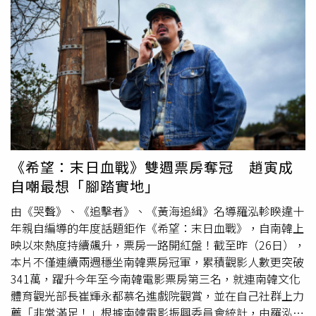
多元成果。國發會續指，司法案件高度牽涉個人隱私與國家
命運低頭、勇敢前進的信念為靈感，搭配融合和風元素的流
安全，必須建立屬於臺灣、符合民主法治價值的AI系統，因
行編曲，展現不同以往的音樂面貌。演出當天他更身穿MV
此法務部正式啟動全臺首創的「法務專屬大型語言模型計
中的和服造型登台，超強還原了「殿下」，令全場氣氛瞬間
畫」， 以「三年三階段」的穩健落地策略，預計進行規模
嗨翻。隨著日本巡演正式落幕，中島健人也將馬不停蹄地展
化部署，形成完整的法務AI生態系。未來將透過建構AI運
開個人首次亞洲巡演，前往台北、曼谷與首爾三座城市演
算、資料湖管理及法務專屬模型推論服務，並優先導入檢
出。其中萬眾矚目的台北站，將於8月29、8月30日一連兩
察、觀護、行政執行及政府採購等實務場域，縮短每年超過
天登上Zepp New Taipei。去年首度在台舉辦個人演唱會便
1600萬件刑事、觀護及行政執行案件等文書及查找作業時
吸引大批熱情歌迷，今年再度來台，更讓不少 U:nity（官方
間，以提高案件處理效能。教育、醫療及司法與民眾權益及
粉絲名）引頸期盼他會帶來怎樣的精彩演出。談到即將展開
日常生活密切相關，國發會表示，將持續串聯各部會、地方
的亞洲巡演，中島健人也特別提及台北，他表示：「去年在
《希望：末日血戰》雙週票房奪冠 趙寅成
政府及產業資源，依據不同領域需求擴大AI應用與示範場
台北，我被來自世界各地的 U:nity 用熱情與愛包圍。今年的
自嘲最想「腳踏實地」
域，促進創新技術落地及成果擴散，並讓AI轉化為民眾「用
巡演將前往三個城市，希望我也能用更多的愛回報大家。我
得到、用得起、用得安心」的智慧服務，共同打造全民智慧
想用我的愛包圍每一位歌迷，也想讓整個地球因為愛而轉
由《哭聲》、《追擊者》、《黃海追緝》名導羅泓軫睽違十
生活圈。
動。」一句話展現他對海外歌迷的重視，也讓所有 U:nity 更
年親自編導的年度話題鉅作《希望：末日血戰》，自南韓上
加期待演唱會的到來。中島健人期待再次來台開唱。（圖／
映以來熱度持續飆升，票房一路開紅盤！截至昨（26日），
大鴻藝術BIG ART提供）
本片不僅連續兩週穩坐南韓票房冠軍，累積觀影人數更突破
341萬，躍升今年至今南韓電影票房第三名，就連南韓文化
體育觀光部長崔輝永都慕名進戲院觀賞，並在自己社群上力
薦「非常滿足！」根據南韓電影振興委員會統計，由羅泓軫