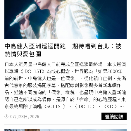
費者需求。HAPPY GO未來將持續發揮市場研究、會員資料
育部數位學習資源「因材網」引入生成式AI技術，可分析學
與AI分析的優勢，協助企業將數據轉化為策略洞察，精準掌
生學習情形、診斷較薄弱的知識節點，並搭配AI學習夥伴
握消費趨勢，作為下半年及明年度會員經營與行銷布局，開
「e度」，透過對話式引導、即時回饋及個別化陪伴，協助
創下一波成長商機。
學生釐清觀念及加強練習。根據113年教育部統計，相較於
未使用「因材網」的學生，使用超過4小時並搭配「e度」學
習的學生，國語文測驗通過率由45%提升至62%、英語文由
35%提升至58%、數學則由37%提升至58%，通過率大幅
中島健人亞洲巡迴開跑 期待唱到台北：被
提升。國發會指出，在醫療及健康照護領域，為落實賴清德
熱情與愛包圍
總統「健康臺灣」理念，政府積極推動AI技術導入醫療與照
護體系，因應高齡化及照護需求增加等挑戰，發展智慧照
日本人氣男星中島健人日前完成全國巡演最終場，本次巡演
顧、健康監測、遠距醫療及AI輔助臨床判讀等應用，以科技
以專輯《IDOL1ST》為核心概念，世界觀為「如果3000年
提升醫療服務效率與照護品質，打造更安全、便利的生活環
前的前世，中島健人也是一位偶像」，從他親自企劃、充滿
境。透過「大南方AI智慧健康展」，政府集結超過100家產
古代意象的服裝揭開序幕，搭配原創影像與多首新專輯作
官學研單位，展示逾120項AI智慧健康應用，包括運用AI去
品，描繪不同面向的「偶像」樣貌，也呈現中島健人重新確
識別化技術，在兼顧個人隱私的情況下，即時監測跌倒及異
認自己之所以成為偶像，是源自於「宿命」的心路歷程。東
常狀況；透過AI動作分析與肌電感測，提供個人化復能訓練
京最終場除了演唱〈SOL1ST〉、〈IDOLIC〉、〈XTC〉、
及跌倒風險預測；以及整合智慧床墊、智慧推車與AIoT感測
〈Uni:verse〉等代表作品外，也驚喜首度公開最新單曲
繼續閱讀
07月28日, 2026
設備，自動蒐集生理資訊，提供離床警示及遠距健康監測，
〈鬼事〉。該曲同時擔任電視動畫《擅長逃跑的殿下》
第二
展現我國智慧健康產業從技術研發、場域驗證到服務落地的
季
片頭曲，中島健人更親自參與作詞，以主角北條時行不向