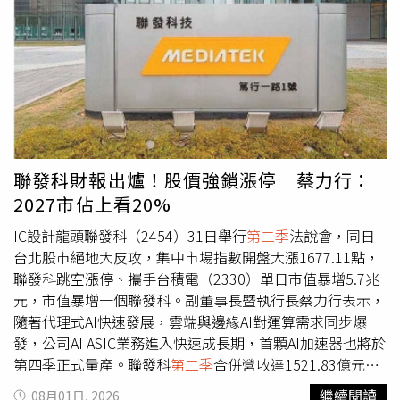
示，新增158億元投資中約110億元將用於生產設備，其餘
則投入廠務、天車運輸系統及後段測試設備。另外，近期市
場擔憂中國長江存儲提前擴產可能帶來競爭壓力，盧志遠也
表示，長江存儲產品定位較接近三星及鎧俠等國際大廠，與
旺宏主攻的NOR Flash市場重疊度不高。
聯發科財報出爐！股價強鎖漲停 蔡力行：
2027市佔上看20%
IC設計龍頭聯發科（2454）31日舉行
第二季
法說會，同日
台北股市絕地大反攻，集中市場指數開盤大漲1677.11點，
聯發科跳空漲停、攜手台積電（2330）單日市值暴增5.7兆
元，市值暴增一個聯發科。副董事長暨執行長蔡力行表示，
隨著代理式AI快速發展，雲端與邊緣AI對運算需求同步爆
發，公司AI ASIC業務進入快速成長期，首顆AI加速器也將於
第四季正式量產。聯發科
第二季
合併營收達1521.83億元，
季增2.03％、年增1.21％，優於財測高標；毛利率46.2％。
繼續閱讀
08月01日, 2026