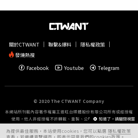
也與真正的檢察官、律師進行交流，並到法院旁聽，觀察司
法工作者的環境及言行。禾浩辰表示，雖然劇組有不少合作
過的演員，但因為「柯裕民」性格銳利、與人保持距離，因
此反而需要刻意營造陌生感，對自己而言是一個有趣的挑
戰。他也期待觀眾能看見角色隨著案件推進產生的變化與成
長。《無罪推定2》舉辦開鏡儀式。（圖／華視、公視台語
關於CTWANT
聯繫&爆料
隱私權政策
台提供）徐鈞浩先前曾在專訪時說過想要演出律師，這次終
於如願，他也開玩笑地說：「許願的時候沒有講清楚，要用
發燒熱搜
台語演出律師時，有種被整的感覺，下一次一定會好好
Facebook
Youtube
Telegram
說！」雖然壓力不小，仍認真練習台語，以台文拼音來背台
詞，他羨慕地表示：「浩辰、子霏的台語腔調很好聽、也很
道地，希望透過拍攝時的相處，能讓自己也有所提升。」在
第一季飾演菜鳥律師的蔡黃汝，這次到了
第二季
轉變為成熟
辯護律師，她提到角色的轉變也是一種成長，更加地內斂、
© 2020 The CTWANT Company
成熟。面對
第二季
全新角色組合，她在看劇本時對於角色有
本網站所刊載內容著作權屬王道旺台媒體股份有限公司所有或經授權
些想像，當看見演員結合角色又是另一全新感受，十分的期
使用，他人非經授權不許轉載、重製、公開播送或公開傳輸。
知道了，請關閉視窗
待接下來拍攝所碰撞出的火花。劇中飾演犯罪心理學專家的
吳子霏，接到這個角色是既興奮又害怕，因為生長背景的關
為提供最佳服務，本站使用cookies，您可以點選
隱私權政策
係，台語是比較容易消化的，最難的反而是如何在律政劇中
查看，若繼續瀏覽網頁，即表示同意我們的cookies政策。