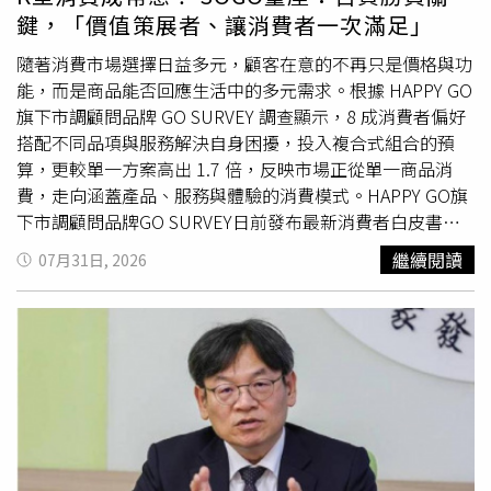
鍵，「價值策展者、讓消費者一次滿足」
隨著消費市場選擇日益多元，顧客在意的不再只是價格與功
能，而是商品能否回應生活中的多元需求。根據 HAPPY GO
旗下市調顧問品牌 GO SURVEY 調查顯示，8 成消費者偏好
搭配不同品項與服務解決自身困擾，投入複合式組合的預
算，更較單一方案高出 1.7 倍，反映市場正從單一商品消
費，走向涵蓋產品、服務與體驗的消費模式。HAPPY GO旗
下市調顧問品牌GO SURVEY日前發布最新消費者白皮書。
以「預見『美』好商機-從價值重選到跨域新紅利」為題，
繼續閱讀
07月31日, 2026
解析消費價值與決策模式的變化，並邀請遠東SOGO百貨董
事長黃晴雯分享，在K型消費時代下，零售經營者如何重新
思考自身角色，回應不同族群的生活需求。HAPPY GO鼎鼎
聯合行銷總經理李明城表示，近年全球通膨壓力、戰爭等外
部環境持續變化，市場變化已成為新常態，企業面臨的不只
是消費行為改變，更是決策模式的全面轉型。如何在充滿不
確定性的環境中，快速掌握市場脈動、理解消費者需求，已
成為企業提升競爭力的重要關鍵。白皮書論壇很榮幸邀請遠
東SOGO百貨黃晴雯董事長以零售產業第一線視角，分享百