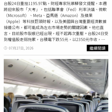
我…。」逗得全場笑聲不斷。姜草並再爆料，目前拍攝中的
心，儘管後續因地緣政治因素出脫持股，仍讓市場留下深刻
台股24日重挫1195.97點，財經專家阮慕驊發文提醒，本週
《Moving異能》
第二季
，趙寅成依舊「沒有站在地上
印象。謝金河也回顧，今年4月美國總統川普宣布對等關稅
將迎來股市「大考」，包括聯準會（Fed）利率決議、微軟
過」，笑說：「第一季如此，
第二季
也是一樣。」對此，趙
政策後，台股4月7日重挫2065.78點，跌幅達9.7%，創下史
（Microsoft）、Meta、亞馬遜（Amazon）及蘋果
寅成忍不住感嘆：「現在真的重新體會到，能站在地上演戲
上最大單日跌幅，台積電連跌3天，4月9日股價跌至780
（Apple）等科技巨頭財報，以及美國與台灣重要經濟數據
有多幸福。」他接著笑說：「拍《希望：末日血戰》的時
元。他當時就在臉書公開表示，「台積電800元以下是最好
接連公布，都可能成為左右市場走勢的關鍵因素。他也直
候，不是騎在馬上，就是待在車上，所以我現在真的很希
的買點。」談到近期法說會後股價走弱，謝金河指出，市場
言，目前股市裂痕已經出現，經不起再次重壓。台股24日受
望，以後可以好好站在地上演戲。」一番最想「腳踏實地」
將法說會解讀為「利多出盡」，但台積電
第二季
毛利率達
到權值股走弱拖累，台積電下跌55元，以2350元作收，聯
的真情告白，也再度引爆全場笑聲。《希望：末日血戰》即
67.7%，第三季財測毛利率預估介於65%至67%，董事長魏
發科、廣達及鴻海等大型電子股同步走低。籌碼方面，三大
繼續閱讀
07月27日, 2026
將在9月4日於台灣盛大上映。《希望：末日血戰》中有大量
哲家也曾表示，希望與客戶共同成長，而非一味追求更高毛
法人合計賣超663.94億元，其中外資賣超609.51億元，自營
騎馬戲的趙寅成，活動上自嘲之後演戲最想「腳踏實地」。
利率，展現與市場共好的經營理念。謝金河分析，台積電上
商賣超111.51億元，投信則買超57.08億元。阮慕驊25日在
（圖／采昌提供）
半年每股稅後純益（EPS）達49.3元，預估全年可望落在
臉書整理本週市場六大焦點，首先是7月29日登場的聯邦公
110元上下、約正負5元區間。他認為，台積電營運透明、
開市場委員會（FOMC）利率決議與聯準會主席記者會。市
未來展望清晰，本益比也相對容易估算，因此這波股價修正
場普遍預期政策利率將連續第四次維持在3.50%至3.75%區
未必是危機，「這次的回檔，同樣也是機會。」
間，市場將聚焦縮表（QT）進度及未來利率路徑，由於此
次沒有公布點陣圖，主席談話內容更受矚目。同一天，微軟
與Meta也將於盤後公布財報，市場將觀察Azure雲端業務、
AI資本支出（AI Capex）等表現，並留意是否牽動台灣AI伺
服器供應鏈。7月30日，美國將公布
第二季
國內生產毛額
（GDP）初值，盤後則有亞馬遜及蘋果發布財報，市場將關