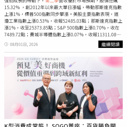
強勁成長的帶動下，
第二季
營收優於市場預期，股價狂飆
15.32% ，創2012年以來最大單日漲幅，帶動那斯達克指數
上漲1%，標普500指數同步攀漲。美股主要指數表現，道
瓊工業指數上漲0.53%，收報52485.03點；那斯達克指數上
漲1%，收至25373.85點；S&P 500指數上漲0.70%，收在
7489.72點；費城半導體指數上漲0.07%，收報11311.08
點；NYSE FANG＋指數上漲1.70%，收至17261.36點。科
繼續閱讀
08月01日, 2026
技七巨頭普遍收高，Meta上漲3.28%，收至556.71美元；
蘋果（Apple）重挫7.35%，收在308.91美元；Alphabet勁
揚6.73%，收報美元；微軟（Microsoft）上漲3.02%，收在
464.72美元。亞馬遜（Amazon）狂飆15.32%，收至
271.58美元；輝達（NVIDIA）揚升2.93%，收在200.75美
元；特斯拉（Tesla）上漲0.76%，收在311.21美元。台股
ADR方面，台積電ADR小漲0.23%；日月光ADR上漲
1.15%；聯電ADR上揚0.48%；中華電信ADR下跌0.16%。
K型消費成常態！ SOGO董座：百貨勝負關