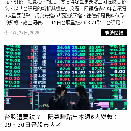
再度印證本片令人屏息、全程無冷場的觀影魅力。隨著票房
元，引發市場憂心。對此，財信傳媒董事長謝金河在臉書發
與口碑持續延燒，《希望：末日血戰》劇組宣傳行程也話題
文，以「台積電的轉折與機會」為題，回顧過去20年台積電
不斷。在上週舉辦的戲院對談活動中，本片主演趙寅成與
6次重要低點，認為每逢市場恐慌回檔，往往都是長線布局
《Moving異能》原著作家暨影集編劇姜草驚喜同台。巧合
的契機。謝金河表示，18日台股重挫2953.71點，台積電盤
的是，兩人目前也正合作拍攝《Moving異能》
第二季
，讓
中最低跌至2290元，市場瀰漫恐慌氣氛。不過，他認為，
繼續閱讀
07月27日, 2026
這場對談格外引發影迷關注。活動一開始，姜草便毫不吝嗇
若回顧台積電過去20年的股價走勢，每當市場遭遇重大利
盛讚本片「真的很好看。」更透露自己與導演羅泓軫私交甚
空、股價劇烈修正時，反而都是值得留意的買點。他首先提
篤，笑說：「我知道他的電話，也常常一起喝一杯，雖然還
到，2008年全球金融海嘯期間，台積電股價最低跌至36.4
不到『沒有彼此活不下去』的程度，但我們是同年出生的朋
元，不僅創下歷史最低價，也成為長線投資人最佳進場時
友。」談到趙寅成接連演出本片與《人工情報》等電影，姜
機。接著2015年記憶體產業低迷，南亞科技、華邦電、旺
草更幽默表示：「趙寅成簡直是出生錯地方了。」笑稱因為
宏等個股股價重挫，當時台積電跌至112.5元，同樣是不錯
趙寅成住家就在他、羅泓軫導演與柳承完導演的活動範圍附
的布局點；2016年最低則來到171.5元。謝金河指出，2020
近，才會接連被三人「抓來拍戲」。姜草也透露，早就知道
年新冠疫情爆發初期，台積電股價一度回落至235.5元，但
羅泓軫導演的作品拍攝一定不輕鬆，但實際狀況比想像中更
疫情帶動全球遠距工作及數位轉型需求，推升晶片需求大幅
加辛苦，並打趣說：「每次他回韓國，我看他都是留著大鬍
成長，也讓台積電自此奠定全球晶圓代工龍頭地位。至於
子，看起來跟流浪漢一樣。」一番話讓趙寅成忍不住吐槽：
2022年，俄烏戰爭引發能源危機，加上美國暴力升息，台
「你講得好像只有他們兩位導演會折磨人，但站在我的立
積電最低跌至370元，當時市場對公司前景充滿質疑，甚至
台股還要跌？ 阮慕驊點出本週6大變數：
場，《Moving異能》、《人工情報》和《希望：末日血
出現「美積電」等論戰。不過，股神巴菲特當時透過波克夏
29、30日是股市大考
戰》三部作品其實都差不多，感覺大家都在想著要怎麼折磨
海瑟威大舉買進約6061萬單位台積電ADR，一度帶動市場信