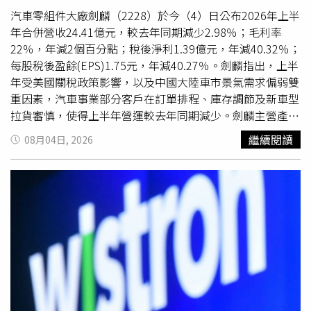
然而，對她而言，獲獎不是終點，而是延續傳統文化、傾其
汽車零組件大廠劍麟（2228）於今（4）日公布2026年上半
一生守護歌仔戲旅程的其中一站，即使散盡積蓄，她也要延
年合併營收24.41億元，較去年同期減少2.98％；毛利率
續恩師楊麗花所奠定的精神，讓傳統藝術持續被更多人看
22％，年減2個百分點；稅後淨利1.39億元，年減40.32％；
見。面對數位時代來臨，陳亞蘭積極結合科技與當代表演手
每股稅後盈餘(EPS)1.75元，年減40.27％。劍麟指出，上半
法，讓歌仔戲以新的形式被理解、被轉譯，也吸引更多年輕
年受美國關稅政策影響，以及中國大陸車市景氣需求偏弱雙
世代及國際觀眾認識台灣傳統戲曲文化。
重因素，汽車事業部分客戶在訂單排程、庫存調節及新車型
拉貨審慎，使得上半年營運較去年同期減少。劍麟主營產品
主要分為汽車氣囊零組件、百貨展示架及衣架兩大類產品。
繼續閱讀
08月04日, 2026
其中，汽車氣囊零組件主要以生產膝式、側邊安全氣囊與氣
簾系統充氣器殼體，預縮式安全帶精密導管、電子動力輔助
方向盤轉向系統零件等汽車零組件為主。劍麟表示，集團仍
持續穩固既有國際Tier 1一級品牌大廠的客戶合作關係，並
積極推進中國市場業務拓展，以維持汽車事業營運穩健基
礎，同時，透過台灣、中國及波蘭多區域生產基地布局，精
進各據點生產效率，提升對國際Tier 1客戶的服務彈性與接
單競爭力，並強化集團因應全球供應鏈區域化發展之營運韌
性。劍麟進一步表示，除穩固汽車事業外，亦積極推進AI伺
服器散熱零組件業務，作為集團中長期第二成長曲線，旗下