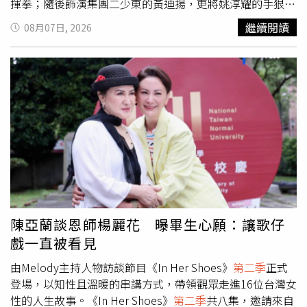
揮拳；隨後飾演集團二少東的黃迪揚，更將姚淳耀的手狠踩
在腳下，輕蔑警告：「一條可悲的流浪狗，千萬不要想爬到
繼續閱讀
08月07日, 2026
我頭上！」姚淳耀將掙扎與受盡屈辱的壓抑展現得淋漓盡
致。不僅如此，姚淳耀在第一季高潮中與蔡亘晏（爆花）的
病房戲同樣火花四射，被賞巴掌後將對方壓在門上怒吼撕
裂，兩人在怨恨與無奈中瘋狂交鋒。談及角色的極端狀態，
姚淳耀坦言：「他永遠都拿槍指著自己的頭，根本不在乎性
命，好像每一刻隨時都可以離開。」姚淳耀談及飾演的角色
羅冠豪，表示他彷彿永遠拿槍指著自己的頭，隨時可以離
開。（圖／瀚草影視）
陳亞蘭談恩師楊麗花 曝畢生心願：讓歌仔
戲一直被看見
由Melody主持人物訪談節目《In Her Shoes》
第二季
正式
登場，以知性且溫暖的串講方式，帶領觀眾走進16位台灣女
性的人生故事。《In Her Shoes》
第二季
共八集，邀請來自