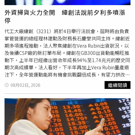
南投二廠建置之伺服器精密金屬加工產線已於
第二季
逐步小
規模生產，後續將持續投入相關產品開發、製程調整與客戶
外資掃貨火力全開 緯創法說前夕利多噴漲
驗證，並視市場需求逐步擴大相關產能配置，藉此拓展非車
停
用市場之中長期業務成長空間。展望2026年下半年，劍麟
持審慎樂觀看法，將持續緊密配合客戶全球化供應鏈布局及
代工大廠緯創（3231）將於4日舉行法說會，屆時將由負責
新車型相關產品開發進度，並積極掌握後續新專案出貨機
掌管營運的總經理林建勳及財務長石慶堂共同主持。緯創近
會，以支撐整體營運穩健發展；另一方面戮力推進AI伺服器
期多項進程推動，法人聚焦緯創在Vera Rubin出貨狀況，以
散熱零組件業務商業化進程，透過「汽車安全零組件＋AI伺
及後續CSP廠的新訂單布局。緯創在GB300出貨動能暢旺推
服器散熱應用」雙軌策略，期望為集團中長期營運注入新成
動下，上半年已經繳出營收年成長94％至1.74兆元的歷史同
長動能。
期次高成績單，法人看好，下半年再加上Vera Rubin量產挹
注下，全年營運動能將有機會挑戰翻倍成長，有望力拼改寫
新高表現。台股過去一周震盪劇烈，緯創在外資及投信買盤
繼續閱讀
08月02日, 2026
下，股價相對抗跌，31日在三大法人聯手加碼、單日買超逾
2.3萬張下，攻上176元亮燈漲停，周線連收兩紅，外資持股
比已至三成以上。緯創日前已正式宣布德州D1廠啟用，該
廠主要生產L6規格，目前為GB300產品線，未來將導入
Vera Rubin新產品量產，且後續將會陸續規劃德州D2廠，逐
步擴大緯創在北美的AI伺服器新產能。法人預估，緯創
第二
季
營收可望衝上8954.43億元、再創單季新高，獲利也將同