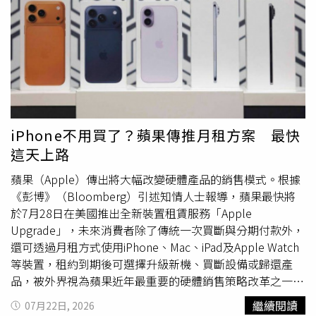
出，減少座位數可能帶來額外成本效益。依照美國聯邦航空
Research分析師在報告中表示：「自由現金流將延後獲利
管理局（FAA）規定，飛機每50個乘客座位需配置至少1名
成長，且短期內無法為股東帶來任何回報。我們認為，特斯
空服員，因此降低座位數可能讓航空公司在部分航班減少人
拉短期內幾乎不可能實現穩定的獲利成長。」
力需求。不過，聯合航空表示，A321XLR執飛跨大西洋長程
航線時，即使取消部分座位，仍將維持原有空服員配置。航
空業者也看準旅客對舒適空間的需求，認為即使減少座位
數，只要能提高單一座位價格，仍可能抵銷容量下降造成的
損失。航空新聞網站From the Tray Table作者格里夫
iPhone不用買了？蘋果傳推月租方案 最快
（Zack Griff）表示，對於追求低價的旅客而言，飛機後方
這天上路
的中間座位仍可能是可接受選項；但豪華經濟艙旅客通常願
意支付更多費用換取舒適，因此中間座位往往最難銷售。他
蘋果（Apple）傳出將大幅改變硬體產品的銷售模式。根據
指出，在豪華經濟艙中增加少量「額外手肘空間」座位，是
《彭博》（Bloomberg）引述知情人士報導，蘋果最快將
航空公司創造新產品層級的簡單方式。這類座位價格預計會
於7月28日在美國推出全新裝置租賃服務「Apple
高於一般豪華經濟艙，但仍低於商務艙等高級產品。聯合航
Upgrade」，未來消費者除了傳統一次買斷與分期付款外，
空表示，新座位的具體價格將於今年稍晚公布。業界分析認
還可透過月租方式使用iPhone、Mac、iPad及Apple Watch
為，航空公司可能先以較低價格推出新服務，再依市場需求
等裝置，租約到期後可選擇升級新機、買斷設備或歸還產
逐步調整票價。隨著航空業從單純追求載客量，轉向提升每
品，被外界視為蘋果近年最重要的硬體銷售策略改革之一。
名旅客收益，取消中間座位不只是改善乘坐體驗，也反映航
蘋果傳攜手Klarna推出Apple Upgrade租賃方案，提供升
繼續閱讀
07月22日, 2026
空公司透過「舒適分級」創造新收入來源的趨勢。
級、買斷或歸還裝置等多元選擇。（示意圖／達志／美聯