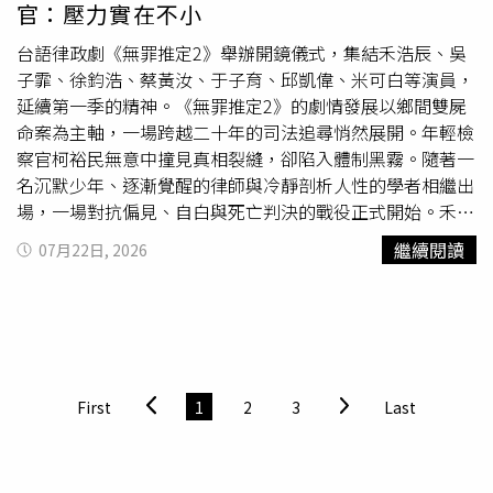
官：壓力實在不小
只是讓我產生好奇，但現在他的存在已經到羞辱我的程
度」。岡田將生被導演誇帥。（圖／Disney+提供）最新劇
台語律政劇《無罪推定2》舉辦開鏡儀式，集結禾浩辰、吳
情中，鄭智安在得知叔叔的一切計劃後選擇離去，試圖回到
子霏、徐鈞浩、蔡黃汝、于子育、邱凱偉、米可白等演員，
平凡的生活，她改名換姓來到漁村，然而巴比倫卻毫不放過
延續第一季的精神。《無罪推定2》的劇情發展以鄉間雙屍
這對叔姪，反而引進了日本傭兵團隊進行高額懸賞，誓言要
命案為主軸，一場跨越二十年的司法追尋悄然展開。年輕檢
活捉兩人。而首次出演韓劇的日本金像獎男神岡田將生打破
察官柯裕民無意中撞見真相裂縫，卻陷入體制黑霧。隨著一
以往形象，化身狂放不羈的超強殺手J，頂著帥氣背頭造型
名沉默少年、逐漸覺醒的律師與冷靜剖析人性的學者相繼出
在電梯內展開長達1分多鐘的殘酷搏鬥，瘋狂又天真的反差
場，一場對抗偏見、自白與死亡判決的戰役正式開始。禾浩
魅力瞬間圈粉無數。岡田將生笑稱這是自己第一次認真挑戰
辰過去給人陽光溫暖的印象，此次挑戰演冷峻寡言的檢察官
繼續閱讀
07月22日, 2026
動作戲：「劇組的同事們，尤其李棟旭，都給予我許多動作
「柯裕民」，徐鈞浩則為角色苦練台語，完整投入律師洪智
場面的指導，拍攝時的每一刻都有新的樂趣」。而導演李權
斌的執著與偏執，兩人在法庭上將展開激烈交鋒，會是劇情
則開玩笑表示岡田將生的最大魅力「就是帥」：「我一邊觀
一大看點。而從第一季延續至
第二季
，由蔡黃汝飾演的「許
看他的表演、一邊塑造角色，因此在細節上讓他看起來像一
雁青」，從一名菜鳥律師成長為能獨當一面的辯護人。另
個時髦、熱愛工作、出門打架時會聽動感音樂的帥哥」也讓
外，由吳子霏飾演犯罪心理學專家「鄭雅涵」，將以冷靜理
粉絲敲碗他後續的精彩演出。
性的專業，在情緒衝突中提供另一種觀看案件的角度。過去
First
1
2
3
Last
曾飾演過法務助理和實習律師的禾浩辰，首次挑戰演檢察官
又需要全台語演出，他坦言：「因為有很多專有名詞，壓力
實在不小，幸好有台語老師協助。」為了更加貼近角色，他