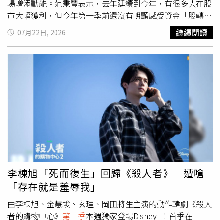
關。近年全球AI產業積極擴建資料中心，推升記憶體與儲存
場增添動能。范秉豐表示，去年延續到今年，有很多人在股
晶片價格，蘋果已率先調漲iPad、MacBook等產品售價，
市大幅獲利，但今年第一季前還沒有明顯感受資金「股轉
市場也預期今年秋季發表的新一代iPhone不排除同步調整價
房」，
第二季
開始，京懋建設多個大坪數成屋建案開始有成
繼續閱讀
07月22日, 2026
格。透過租賃模式，不僅能降低消費者換機門檻，也能將融
交，了解後發現，有不少是從股市獲利的投資人，將一部分
資與呆帳風險交由Klarna承擔。消息曝光後，Klarna股價一
的資金轉進不動產作資產配置。像是京懋位於桃園中路特區
度勁揚約11%。知名市調機構Counterpoint Research指
向陽公園第一排「京懋泰閤」75坪房型，以及青埔老街溪第
出，受到零組件價格上漲影響，智慧型手機售價普遍提高，
一排的「京懋敦和」，坪數規劃92、107坪，基地環境條件
消費者換機意願也隨之降溫，2026年
第二季
全球智慧手機
佳，近期銷況皆不錯。范秉豐表示，加上多個過去銷售剩下
出貨量年減11%，創下2013年以來同期最低紀錄，顯示市
的餘屋，近幾個月共銷售30多戶總價落在3800~7000萬元
場需求持續疲弱，也讓各家品牌積極尋求新的銷售模式。另
的豪宅，且7成都是採現金交易，其中令他印象深刻的是，
一方面，科技媒體《9to5Mac》也在iOS 27 Beta程式碼中
大部分都是50、60歲已購客中，有一位40多歲的「股神」
發現一項名為「App Managed Features（應用程式管理功
購屋。而這樣的情況不只是京懋建設，他與同業交流發現，
能）」的新功能，可讓獲授權的金融機構或電信業者App管
近幾個月市場大坪數產品交易回溫，但小坪數卻沒有明顯的
理租賃裝置，並定期確認合約履行情形。一旦系統偵測到使
帶動。而他們總結受惠產品的類型，除了大坪數，購屋人也
用者欠款或違約，iPhone可能會自動進入「限制模式
偏好在地點、環境上具有優勢的好物件下手，且都採現金交
李棟旭「死而復生」回歸《殺人者》 遭嗆
（Restricted Mode）」，除了電話、緊急功能等少數基本
易，不受高價住宅總價超過4000萬元的貸款限制。台股衝
「存在就是羞辱我」
服務外，大部分App都將無法正常使用，直到完成付款或恢
上四萬點財富效應發酵，桃園以北多個豪宅案傳成交喜訊。
復合約狀態。外界推測，這項新功能就是為Apple Upgrade
圖為「京懋泰閤」實品屋。（圖／林榮芳攝）
第二季
北市豪
由李棟旭、金慧埈、玄理、岡田將生主演的動作韓劇《殺人
租賃計畫預先布局，但截至目前為止，蘋果仍未正式對外證
宅交易實價也出爐，成屋指標豪宅有「陶朱隱園」成交9.4
者的購物中心》
第二季
本週獨家登場Disney+！首季在