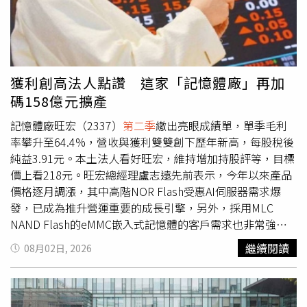
步放大，上半年及單季營運都有望改寫亮眼紀錄。
獲利創高法人點讚 這家「記憶體廠」再加
碼158億元擴產
記憶體廠旺宏（2337）
第二季
繳出亮眼成績單，單季毛利
率攀升至64.4%，營收與獲利雙雙創下歷年新高，每股稅後
純益3.91元。本土法人看好旺宏，維持增加持股評等，目標
價上看218元。旺宏總經理盧志遠先前表示，今年以來產品
價格逐月調漲，其中高階NOR Flash受惠AI伺服器需求爆
發，已成為推升營運重要的成長引擎，另外，採用MLC
NAND Flash的eMMC嵌入式記憶體的客戶需求也非常強
勁。此外，也因公司持續採取逐月議價模式，旺宏預期第三
繼續閱讀
08月02日, 2026
季及第四季價格仍有上漲空間。法人認為，在需求持續強
勁、產能逐步開出的情況下，旺宏毛利率未來朝80%邁進並
非不可能。看好市場需求，旺宏今年規劃資本支出220億
元，7月28日董事會又新增158億元資本支出。盧志遠表