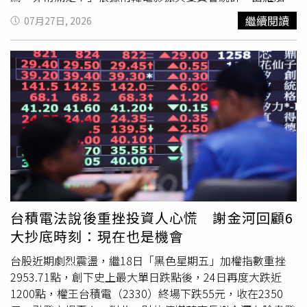
睽違十年親自編導的《希望：末日血戰》，不僅是今年上映
繼續閱讀
07月27日, 2026
南韓電影中最快突破100萬、200萬觀影人次的作品，截至
昨日（7/26）上映第12天，累積觀影人次更一舉突破341
萬，躍升為繼《王命之徒》、《屍速禁區》之後，今年南韓
電影票房第三名，展現驚人的票房爆發力。即使同期強碰多
部好萊塢重量級大片，本片依舊憑藉震撼的大銀幕視聽體
驗，以及近年韓影少見、極具原創性的類型突破，成功殺出
重圍，不僅掀起觀眾「多刷」熱潮，更讓觀影族群從青少年
迅速擴展至中壯年觀眾。隨著討論熱度持續延燒，網上也湧
現大量針對片中細節、伏筆與劇情寓意的分析文章與影片，
足見本片已然成為今夏最受矚目的話題電影。本片熱潮甚至
吸引南韓文化體育觀光部長崔輝永親自進戲院觀賞，並在社
群上分享心得：「非常滿足！」他進一步盛讚：「電影以驚
台積電法說後重挫投資人心慌 謝金河回顧6
人的速度一路狂飆，朝著未知的目的地瘋狂奔馳。在這趟旅
大抄底時刻：現在也是機會
程中，壯觀的動作場面、刺激感、恐怖、懸疑、怪物、冒
險、科幻，甚至連黑色幽默的荒誕感，都像『變臉』般不停
台股近期劇烈震盪，繼18日「黑色星期五」加權指數重挫
變換樣貌接連登場，讓人片刻都無法鬆懈。直到某一瞬間，
2953.71點，創下史上最大單日跌點後，24日再度大跌近
電影已經結束，但觀影全程我都看得手心冒汗。」一席話也
1200點，權王台積電（2330）終場下跌55元，收在2350