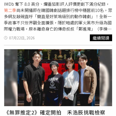
實相關消息。
億元，每坪站上300萬元，「皇翔御琚」4.3億元，每坪
IMDb 奪下 8.0 高分、爛番茄影評人評價更創下滿分紀錄，
212.9萬元，大安區「One Park Taipei元利信義聯勤」19樓
第二季
尚未開播即在韓國韓劇話題排行榜中穩居前10名，眾
兩戶，分別成交3.99億元與3.6億元，每坪單價263萬元。加
多網友敲碗直呼「簡直是好萊塢級別的動作韓劇」！全新一
上預售豪宅案，億元交易就有近30件。信義房屋不動產企研
季故事不只世界觀全面擴張，隱於暗處的軍火黑市升級為國
室專案經理曾敬德表示，台股衝上四萬多點帶來的財富效
際權力戰場，原本離奇身亡的傳奇叔叔「鄭進灣」（李棟旭
應，直接反映在房地產上，其中包括科技業、金融業與本來
飾）也驚喜「死而復生」回歸，聯手姪女鄭智安（金慧埈
繼續閱讀
07月22日, 2026
的資產族群，都享受到這波股市紅利，尤其許多科技股一漲
飾）對上宿敵傭兵團「巴比倫」展開絕地大反擊。首播劇情
翻了好幾倍，大股東更是財富暴增，因此部分資金開始流出
解開叔叔鄭進灣離奇失蹤的謎團，在姪女獨立與殺手集團火
尋找一些好的標的物，一方面把股市財富轉換成房地產，一
拼生存時，他帶著手下潛入巴比倫總部、試圖奪取儲存所有
方面則是自用尋找更優質的住宅標的。曾敬德也表示，不少
資料的伺服器，卻遇上一直以來死命追殺自己的宿敵「貝
交易案都是發生在5、6月，如果7月就看到實價揭露，代表
爾」（趙漢善 飾），兩人在空橋上展開殊死拚搏，360 度
這些個案交易時間快速，中間可能沒有銀行貸款等待等問
一鏡到底、拳拳到肉的打鬥畫面讓觀眾大呼過癮。李棟旭日
題，應該多數都屬於不用貸款的交易案件，觀察過去一年台
前受訪分享劇中動作戲「即使辛苦，也是抱著一次拍完的決
股市值膨脹約60兆元，可能一些些資金轉移到房市，就造成
心去拍攝的」，甚至後來演員們都訓練到不用互看也能對
北市中高價市場交易遍地開花。
招，他也坦言：「劇中有許多精彩動作場面，我在
第二季
中
的武打戲分也增加了，但這部作品的核心在於通過生存和反
擊，展現成年人的艱難歷程。」強調這是作品的獨有亮點。
而飾演殘酷反派貝爾的趙漢善，則笑言自己對李棟旭的心思
《無罪推定2》確定開拍 禾浩辰挑戰檢察
「簡直到了跟蹤狂的等級」：「如果說第一季李棟旭的角色