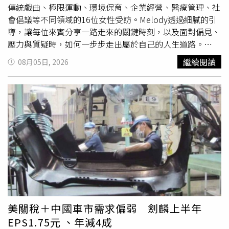
傳統戲曲、極限運動、環境保育、企業經營、醫療管理、社
會倡議等不同領域的16位女性受訪。Melody透過細膩的引
導，讓每位來賓分享一路走來的關鍵時刻，以及面對偏見、
壓力與質疑時，如何一步步走出屬於自己的人生道路。
Melody《In Her Shoes》
第二季
正式登場，以知性且溫暖
繼續閱讀
08月05日, 2026
的串講方式，帶領觀眾走進16位台灣女性的人生故事。（圖
／TaiwanPlus提供）本季陣容星光熠熠，包括第57屆金鐘獎
史上首位以女性身分獲得最佳男主角的歌仔戲演員陳亞蘭、
有「防水材女王」之稱的恆崇企業董事長張繼華、自行車新
文化基金會董事長劉麗珠、飲食旅遊作家暨譯者韓良憶、成
功泳渡英國北海峽的泳者許汶而、台灣凍卵協會理事長曾琬
婷，以及Anchor Taiwan創辦人邱懷萱等人，從各自的人生
歷程出發，分享那些改變命運的重要決定。其中，陳亞蘭的
故事尤具文化代表性。她三歲起便跟隨父母加入「寶銀社少
女歌劇團」，從南台灣野台戲一路走到國家劇院舞台，歷經
內台戲、電視歌仔戲等不同歷練，生、旦、淨、末、丑皆曾
鑽研，奠定深厚表演功底。2022年，陳亞蘭以《嘉慶君遊
美關稅＋中國車市需求偏弱 劍麟上半年
臺灣》榮獲第57屆金鐘獎戲劇節目男主角獎，成為台灣影視
EPS1.75元 、年減4成
史、也是亞洲首位獲得該獎項的女性演員，寫下歷史新頁。