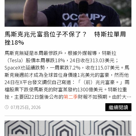
營策略，不再只依靠票價競爭，而是將經濟艙進一步細分，
推出更多付費升級選項。從基本經濟艙、豪華經濟艙，到商
務艙及高級套房座位，各航空公司藉由不同舒適程度滿足不
同消費族群，也讓願意付費的旅客支撐更高收益。達美航空
執行長巴斯蒂安（Ed Bastian）日前向投資人表示，過去航
馬斯克兆元富翁位子不保了？ 特斯拉單周
空公司的票價分類較為單純，如今業界持續增加更多產品層
挫18%
級，以滿足旅客多元需求。鎖定高消費旅客，已成為聯合航
空、達美航空及美國航空的重要營運方向。即使過去以低票
馬斯克無疑是本周最慘跌戶，根據外媒報導，特斯拉
價聞名的航空公司，例如西南航空、捷藍航空及邊疆航空，
（Tesla）股價本周暴跌18%，24日收在313.03美元；
也開始推出更舒適的座位與額外付費服務。市場數據顯示，
SpaceX也延續跌勢，一周累跌7.2%，收在115.07美元。馬
高級座位需求正在帶動航空公司營收成長。今年
第二季
，聯
斯克幾週前才成為全球首位身價達1兆美元的富豪，然而他
合航空高級座位收入較去年同期增加16％，高於基本經濟艙
24日在X平台發文調侃自己寫道：「（前）兆元富豪。」兩
11％的成長幅度；達美航空高級座位收入則成長17％，主
檔股票下跌使馬斯克的財富蒸發約1300億美元。特斯拉重
艙收入僅增加8％。相較之下，主打低票價的航空市場近年
挫，主要因22日盤後公布的
第二季
財報不如預期。由於大舉
面臨壓力，甚至曾以超低票價模式吸引旅客的精神航空
投入Robotaxi、人形機器人及巨型晶片廠等未來計畫，特斯
繼續閱讀
07月25日, 2026
（Spirit Airlines）也在今年5月停止營運。此次取消中間座
拉自由現金流出現負值，股價隨後單日崩跌14.5%。此外，
位的設計，將率先應用於聯合航空的新型空中巴士A321XLR
SpaceX 在上市之初股價一度大漲，但過去一個月呈現下跌
客機。該機原本配置152個座位，取消兩席後將剩下150個
趨勢。過去5周中，SpaceX有4周收跌，目前股價較6月16日
座位。旅遊產業分析師哈特維爾特（Henry Harteveldt）指
收盤高點下跌約43%。給予特斯拉股票持有評級的Argus