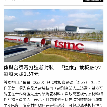
聯發科
第二季
業績主要來自智慧邊緣平台產品動能強勁，抵
銷手機市場需求疲弱影響。手機業務方面，蔡力行坦言，今
年全球智慧手機市場仍充滿挑戰，受記憶體等零組件成本大
幅攀升影響，預估全年智慧手機出貨量仍將衰退約15％。不
過高階旗艦市場需求仍具韌性，聯發科第三季將推出首款2
奈米系統單晶片（SoC）。展望第三季，聯發科預估2026年
資料中心相關營收將突破20億美元，2027年更將大幅成
長，公司同步上修AI ASIC市占率目標，由原先的10至15％
提高至15至20％。蔡力行表示，公司將力拚全年美元營收
達到原先成長目標區間高標，同時董事會也核准最高50億美
元融資額度，作為未來AI ASIC、系統平台及供應鏈布局的
重要資金後盾，搶攻全球AI資料中心商機。
傳與台積電打造新封裝 「這家」載板廠Q2
每股大賺2.57元
護國神山台積電（2330）與IC載板廠景碩（3189）傳正合
作開發一項先進晶片封裝技術。封測產業人士透露，雙方可
能正在合作開發先進封裝陶瓷材料，與玻璃基板封裝材料特
性互補。產業人士表示，目前陶瓷材料先進封裝開發仍處於
早期階段，陶瓷材料應用在先進封裝，可與玻璃基板特性互