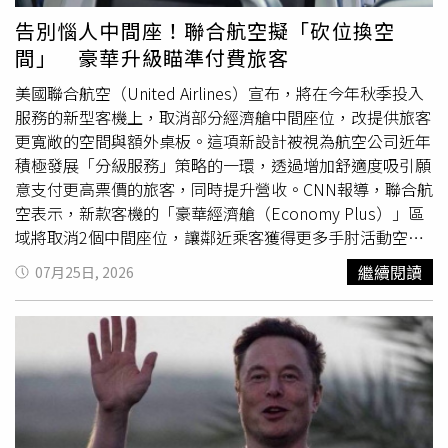
注AWS雲端服務及iPhone需求表現，相關結果也可能牽動台
告別惱人中間座！聯合航空擬「砍位換空
灣科技供應鏈走勢。7月31日則有美國6月核心個人消費支
間」 豪華升級瞄準付費旅客
出物價指數（Core PCE）、個人所得及支出數據出爐。阮
慕驊指出，核心PCE是聯準會最重視的通膨指標，其結果將
美國聯合航空（United Airlines）宣布，將在今年秋季投入
影響市場對9月利率政策的預期。同日，行政院主計總處也
服務的新型客機上，取消部分經濟艙中間座位，改提供旅客
將公布台灣
第二季
GDP初值，AI出口是否持續挹注經濟成
更寬敞的空間與額外桌板。這項新設計被視為航空公司近年
長，也將成為市場觀察重點。此外，阮慕驊也提到，輝達
積極發展「分級服務」策略的一環，透過增加舒適度吸引願
（NVIDIA）財報預計於8月26日公布，將是後續市場另一項
意支付更高票價的旅客，同時提升營收。CNN報導，聯合航
重要觀察指標。對於後市展望，阮慕驊表示，若科技巨頭財
空表示，新款客機的「豪華經濟艙（Economy Plus）」區
報再度出現自由現金流集體轉負，股市可能再度承壓；若聯
域將取消2個中間座位，讓鄰近乘客獲得更多手肘活動空
準會維持利率不變，美國10年期公債殖利率可能挑戰5%，
間，並增加額外置物桌板。不過，這項舒適升級並非免費服
繼續閱讀
07月25日, 2026
反之若選擇升息，又將增加AI產業融資壓力，形成兩難局
務，旅客仍需支付額外費用才能選購。聯合航空商務長諾塞
面。他也指出，目前市場已開始反映9月可能升息的預期，
拉（Andrew Nocella）表示，公司希望在每個艙等中提供
不排除聯準會提前採取行動，並期盼各項結果朝正向發展，
旅客更多選擇與價值，並相信新的座位安排能受到消費者歡
避免市場再受重大利空衝擊。
迎。長期以來，中間座位一直是航空旅客最不願選擇的位置
之一。與航班取消、飛行途中嬰兒哭鬧等情況相比，中間座
位因缺乏私人空間、無法掌握扶手使用權，往往被視為搭機
體驗中的最大缺點之一。近年美國大型航空公司逐漸改變經