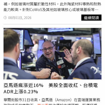
補，例如玻璃材質屬於脆性材料，此外陶瓷材料導熱和耐熱
能力較高。針對CoWoS及其他如玻璃核心或玻璃基板等先
進封裝技術進展，台積電在7月中旬法人說明會上表示，
繼續閱讀
08月01日, 2026
CoWoS已經是一項成熟的技術，台積電正與基板供應商開
發其他選擇方案，藉此降低成本。景碩近期公布財報，受惠
高階載板需求及產能稼動率提升，
第二季
營收124.96億元，
季增13.06％、年增30.72％，創單季新高；單季稅後純益
13.11億元，每股稅後純益（EPS）2.57元、毛利率
26.09％。累計上半年營收236.01億元，年增29.61％；稅後
純益18.60億元，EPS達3.74元；整體毛利率23.77％。展望
下半年，法人預期，第三季、第四季載板價格仍有調升空
間，可望支撐後續營收及獲利表現。資本支出方面，景碩新
增約196億元專案預算用於廠房建置，與先前公布、用於設
備支出的235億元三年投資計畫用途不同。兩項合計投資規
模將提高至431億元，均投入ABF載板擴產。
亞馬遜瘋漲近16% 美股全面收紅、台積電
ADR上漲0.23%
華爾街股市31日收高，亞馬遜（Amazon）在雲端運算業務