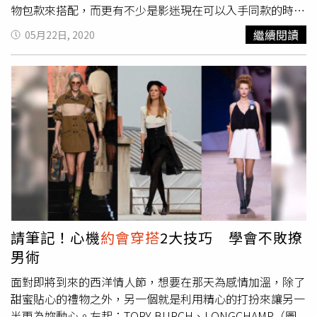
物包款來搭配，而更有不少是影迷現在可以入手同款的時尚
單品，喜歡的朋友這篇快追起來！韓素希穿著AllSaints
繼續閱讀
05月22日, 2020
Skylar天藍色印花蕾絲拼接洋裝／NT14,600（圖／GRAZIA
KOREA、ALLSAINTS提供）在韓劇《夫妻的世界》中互相較
勁的金喜愛和韓素希，分別在劇中與雜誌拍攝都展現
AllSaints穿搭，詮釋出不同風格的女人味。尤其韓素希近日
為韓國Grazia雜誌拍攝一系列穿搭照，其中一套穿著
AllSaints本季新款Skylar天藍色印花蕾絲拼接洋裝，手繪印
花搭配精緻蕾絲及不對稱下擺設計，展現韓素希清新風格之
餘，更多了幾分嫵媚性感。韓星金喜愛於韓劇「夫妻的世
界」中使用BOXYZ白色牛皮提包／NT$89,900（圖／
JTBC、Salvatore Ferragamo提供）Salvatore Ferragamo
的Boxyz包款自2019年推出後便廣受歡迎，宛如珍寶盒般的
精緻方正外型不僅獲得演藝圈眾多女星青睞，更時常在人氣
請筆記！心機
約會穿搭
2大技巧 學會不敗撩
韓劇中亮相，替劇中人物增添時尚質感。在近期人氣韓劇
男術
「The King：永遠的君主」、「夫妻的世界」與去年「她的
私生活」中，皆能看見女主角利用Boxyz包款與日常造型輕
面對即將到來的西洋情人節，想要在那天為感情加溫，除了
鬆搭配，展現個人獨特品味。Boxyz包款共推出三種尺寸，
甜蜜貼心的禮物之外，另一個就是利用精心的打扮來讓另一
並且配有提把以及可調節長度的肩帶。品牌每季皆有不同的
半更為妳動心。左起：TORY BURCH、LONGCHAMP（圖