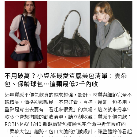
不用破萬？小資族最愛質感美包清單：雲朵
包、保齡球包…這顆最低2千內收
近年質感平價包款真的越來越強，設計、材質與細節完全不
輸精品，價格卻超親民，不只好看、百搭，還能一包多用，
重點是背出去要有「看起來很貴」的氣場。這次就來分享5
款私心會想掏錢的勸敗清單，請立刻收藏！質感平價包款：
ROBINMAY 1840 抓皺肩背包這顆包完全命中近年最紅的
「柔軟大包」趨勢。包口大膽的抓皺設計，讓整體線條看起