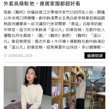
外套高級鬆弛，連居家服都超好看
星夏日穿搭：ITZY申留真穿上白色背心套裝，簡約風也能閃
閃發光ITZY 新專輯記者會上，申留真一登場就充滿「女團
陸劇《難哄》改編自晉江文學城作家竹已的同名小說，開播
級高級感」！SANDRO 的 米白色單排釦背心 搭配 條紋亮片
以來收視口碑爆棚，劇中飾演男女主角白敬亭與章若楠話題
西裝長褲，把夏季穿搭的極簡不無聊發揮得淋漓盡致！今夏
熱度持續攀高～前次講到行走荷爾蒙-「桑延」白敬亭的劇
衣櫃裡，最需要的一套出場戰服～（圖／MBC KOREA ）米
中穿搭，這次來分享飾演「溫以凡」的章若楠，在劇中迷人
白背心簡潔俐落，是夏日最清爽的代表色，條紋亮片褲則在
優雅白月光風格！（圖／《難哄》劇照）《難哄》「溫以
細節中偷偷放閃，走動之間像是替氣場灑上光芒特效。不管
凡」章若楠穿搭：風衣外套＋牛仔褲＋運動鞋在劇中飾演記
你是走帥氣中性派，還是優雅女神派，這一套都能帥氣登
者「溫以凡」的章若楠，經常需要外出採訪，多以簡單輕便
場、仙氣收場！米白色單排釦背心／8,590元，米白色條紋
的款式穿搭為主，如：帽T、風衣、牛仔褲、運動鞋，都是
繼續閱讀
03月03日, 2025
亮片西裝長褲／10,790元（圖／品牌提供）女星夏日穿搭：
自然隨性又實穿的選擇。（圖／小紅書）其中，風衣外套＋
Arin這套根本
約會穿搭
範本、甜美中帶點俐落韓國人氣女團
休閒牛仔褲＋運動鞋根本標配，寬版剪裁造型讓「溫以凡」
OH MY GIRL 的小仙女 Arin，最近在韓國《Singles》雜誌裡
有安全感，風衣的垂墜感看起來更加輕盈。內搭可以是帽
仙氣現身，一套SANDRO 米色鉤編排釦背心 + 黑色短裙、
T、襯衫或是素T，整體造型非常適合職場，展現乾淨俐落的
穿出今夏最迷人的「甜酷」範本，乖巧外表裡藏著小心機的
溫柔感。配件部分，搭配休閒帆布包能為整體look加分！
時尚套路～不只適合派對、下午茶，也絕對能成為「
約會穿
（圖／小紅書）（圖／小紅書）《難哄》「溫以凡」章若楠
搭
範本」！（圖／Instagram @ye._.vely618）鉤編背心的
穿搭：西裝外套＋牛仔褲而「溫以凡」的職場穿搭當然少不
復古手作感結合珍珠排釦點綴，讓米白與黑色這組經典配色
了西裝外套，挑選硬挺版型搭配簡約剪裁，穿上百搭又修
瞬間有了立體層次，優雅中帶點精緻的小任性。搭配極簡黑
身，加上毛呢材質就能顯得很高級。下半身可以穿上牛仔