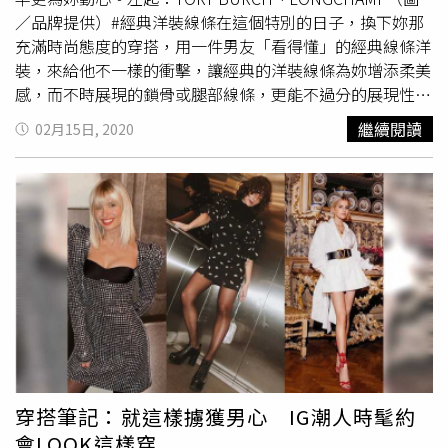
設計發想，除了素色外，亦搭配不同的材質與顏色以滿足女
／品牌提供）#經典洋裝線條在這個特別的日子，換下妳那
性多變的需求。包款採用梯形框架結構，輕巧堅固。最特別
充滿時尚態度的穿搭，用一件男友「看得懂」的經典線條洋
之處在於包身上的鎖釦並非單純為裝飾用途，可利用附帶的
裝，來給他不一樣的衝擊，讓經典的洋裝線條為妳增添柔美
鑰匙上鎖，提升包款的保護性與私密性，也與珍寶盒的設計
感，而不時展現的鎖骨或腿部線條，更能不過分的展現性
靈感相互呼應。《夫婦的世界》劇中高藝琳手提CHARLES
感。左起：DIOR、FENDI（圖／品牌提供）＃性感透膚撩
繼續閱讀
02月15日, 2020
& KEITH鱷魚紋手提包／NT2290（圖／JTBC、CHARLES &
男搭配今年春夏大勢的「透膚」細節，選擇能淡淡透出肌膚
KEITH提供）其中飾演女配角貴婦高藝琳的朴宣暎，在和劇
光澤的雪紡、紗質材質，展現難得的性感姿態，卻又剛剛好
中丈夫孫在赫離婚之後又重新開始甜蜜約會，一身優雅簡潔
的包裹著肌膚，絕對會撩的男友心癢癢，搭配柔軟的材質，
的氣質穿搭，全身亮點就是CHARLES & KEITH白色鱷魚紋
更讓妳舉手投足之間更散發出讓人無法抗拒的柔美。
壓扣手提包！CHARLES & KEITH此款鱷魚紋壓扣手提包復
古簡潔的梯型外觀，搭配古銅金壓扣及半圓提把，非常適合
喜愛簡約風格的女孩們，無論辦公室造型、
約會穿搭
、派對
造型，一個包款即可駕馭各種場合，輕鬆提升整體造型的時
髦感，還有其他顏色及圖騰可選擇。
穿搭筆記：就這樣擄獲男心 IG潮人時髦約
會LOOK這樣穿