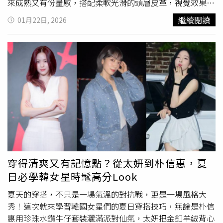
來成熟又有份量感，搭配柔軟光滑的頭層皮革，視覺效果直
接拉到高級區。磁吸封口好開好拿，內層還貼心配置兩個口
繼續閱讀
01月22日, 2026
袋，收納不混亂。更別說它的超大容量，薄外套、折疊傘、
小水壺通通塞得下，實用度滿分。ROBINMAY 1840 抓皺肩
背包(頭層皮)／3,980元（圖／品牌提供）質感平價包款：
ROBINMAY 1510雲朵肩背包偏好線條更柔和、帶點慵懶感
的包型，這顆雲朵肩背包絕對會讓你一秒淪陷。包身左右與
磁扣自然形成的摺痕，打造出像雲朵一樣的曲線輪廓，隨性
卻不邋遢。可調式肩帶加上延伸背帶，肩背、斜背自由切
換，通勤與週末都能駕馭。ROBINMAY 1510雲朵肩背包(頭
層皮)／3,480元（圖／品牌提供）ROBINMAY 1510雲朵肩
背包(頭層皮)／3,480元（圖／品牌提供）質感平價包款：
CHARLES & KEITH Hazel 蝴蝶結手提包這顆Hazel 蝴蝶結
手提包則是把甜美拿捏在不過分的範圍內，流暢的弧形剪裁
穿得清爽又有記憶點？從太妍到朴信惠，夏
加上精緻蝴蝶結細節，奶油色調讓整體看起來溫柔又高級，
日必學韓女星時髦高分Look
無論搭洋裝或簡約牛仔褲都很加分。價格更是甜到不行、不
到2千就買到，直接手刀下單很可以～CHARLES & KEITH
夏天的穿搭，不只是一場氣溫的對抗戰，更是一場風格大
Hazel 蝴蝶結手提包／1,990元（圖／品牌提供）質感平價
秀！這次就來學習韓國女星們的夏日穿搭技巧，無論是朴信
包款：CHARLES & KEITH Sammie 抽繩手提包想要更輕
惠用珍珠水鑽牛仔套裝灑滿派對仙氣，太妍把金釦羊絨背心