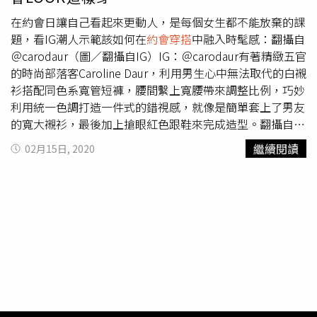
在約會日讓自己看起來更動人，是每個女生都不能放棄的課
題，看IG潮人示範該如何在
約會穿搭
中融入時髦感：翻攝自
＠carodaur（圖／翻攝自IG）IG：＠carodaur有著精緻五官
的時尚部落客Caroline Daur，利用男生心中無法取代的白襯
衫搭配同色系寬管短褲，腰間繫上寬腰帶來調整比例，巧妙
利用統一色調打造一件式的錯視感，就像是簡單套上了男友
的寬大襯衫，最後加上搶眼紅色跟鞋來完成造型。翻攝自
@xeniaadonts（圖／翻攝自IG）IG：@xeniaadonts定居法
繼續閱讀
02月15日, 2020
國的德國部落客Xenia Adonts，不僅擁有個人時裝品牌，更
不時在社群公開放閃。約會時選擇復古線條的俐落挖領，卻
巧妙拼接出胸線，更在洋裝上綴滿閃亮綴飾，搭配亮金髮色
與明豔紅唇，而不時露出的燦笑讓衝突對比更加柔和。翻攝
自 @nicoleballardini（圖／翻攝自IG）IG：
@nicoleballardini來自義大利，身兼時尚編輯與個人珠寶品
牌設計的Nicole Ballardini，在穿搭之中絕對不能少的就是
配飾。約會時，穿搭透膚烏干紗襯衫，搭配復古高腰丹寧
褲，搭配珍珠與金屬鍊飾，很好的將將柔美與個性齊聚一
身。翻攝自 @alyssainthecity（圖／翻攝自IG）IG：