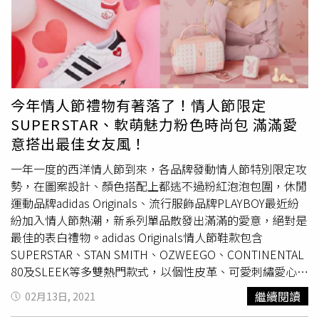
質短靴來凸顯個性，簡單卻又不失造型的穿搭，根本是
約會
穿搭
範本無誤！ View this post on Instagram A post
shared by 이세영 (@seyoung_10)帶有淡淡的薄荷綠色調
的針織衫，簡單搭配水洗刷色丹寧褲，讓整體更微細緻的重
點就是，落在鎖骨的珍珠項鍊與金色細鍊的疊搭，適度的加
入配件，反而能提升整體質感，讓好感度大大提升～ View
今年情人節禮物有著落了！情人節限定
this post on Instagram A post shared by 이세영
SUPERSTAR、軟萌魅力粉色時尚包 滿滿愛
(@seyoung_10)一件式的Ｖ領緞面寬襬洋裝，搭上同樣寬
意搭出最佳女友風！
鬆的 OVERSIZED 西裝外套、復古黑色滑板鞋，巧妙融合小
一年一度的西洋情人節到來，各品牌發動情人節特別限定攻
女人味道與街頭休閒，再輕鬆的紮起短髮露出迷人的肩頸線
勢，在圖案設計、顏色搭配上都逃不過粉紅泡泡包圍，休閒
條，完全電力十足。
運動品牌adidas Originals、流行服飾品牌PLAYBOY最近紛
紛加入情人節熱潮，新系列單品散發出滿滿的愛意，絕對是
最佳的表白禮物。adidas Originals情人節鞋款包含
SUPERSTAR、STAN SMITH、OZWEEGO、CONTINENTAL
80及SLEEK等多雙熱門款式，以個性皮革、可愛刺繡愛心三
葉草以及粉紅天鵝絨材質，俏皮訴說怦然心動的愛戀。服裝
繼續閱讀
02月13日, 2021
則以黑、白、紅為主要色調，以表情符號玩轉經典愛心圖