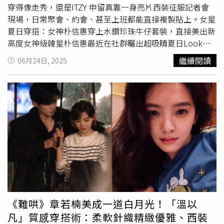
盈、甜美一點的選擇，這款Sammie抽繩手提包就是一背就
穿得像走秀，還是ITZY 申留真靠一身亮片西裝征服記者會
很溫柔的存在。淡粉色搭配柔軟材質與自然垂墜的抽繩結
現場，日常聚會、約會、甚至上班都能直接複製貼上。女星
構，簡單卻充滿現代感，特別適合春夏或
約會穿搭
。價格只
夏日穿搭：女神朴信惠穿上水鑽珍珠牛仔套裝，直接美出新
要2千初收，完全不用猶豫、荷包不心痛。CHARLES &
高度女神級韓星朴信惠最近在社群曬出超吸睛夏日Look—
KEITH Sammie 抽繩手提包／2,190元（圖／品牌提供）
身穿 SANDRO 水鑽珍珠牛仔套裝，成功把原本休閒感滿分
繼續閱讀
06月24日, 2025
CHARLES & KEITH Sammie 抽繩手提包／2,190元（圖／品
的丹寧材質升級成派對現場的閃亮焦點。（圖／朴信惠IG）
牌提供）質感平價包款：PEDRO Lia保齡球包偏好俐落中性
滿版細緻水鑽＋珍珠點綴，閃得剛剛好、貴得不張揚。不管
風格的人、選PEDROLia 保齡球包正解。以柔軟折疊結構重
是姐妹下午茶、海邊小派對還是戶外音樂節，這套穿上就是
新詮釋經典保齡球包輪廓，單色設計簡約耐看，線條乾淨卻
拍照C位、回頭率保證！水鑽珍珠牛仔外套／14,290元，水
很有雕塑感。雙提手搭配可拆式肩帶，實用又有造型變化，
鑽珍珠牛仔褲／12,090元（圖／品牌提供）女星夏日穿搭：
上班、約會也不突兀的萬用款。PEDRO Lia保齡球包／
少女時代隊長太妍最愛酷甜混搭系，自在切換復古與摩登少
3,190元（圖／品牌提供）
女時代的隊長金太妍最近在拍攝廣告時，身穿 SANDRO 深
藍羊絨金釦無袖背心，完美詮釋夏天也要穿出個性層次感的
穿搭魔法。這件背心選用輕柔羊絨材質，搭配金色鈕釦點
綴，優雅中帶點小叛逆。（圖／Instagram
@sone1230_cool）深藍色不只顯白又顯氣質，無袖設計更
讓肩膀線條自然大放送，俐落率性卻不失女人味，這件屬於
《難哄》章若楠美成一道白月光！「溫以
太妍的「酷甜混搭系」，也是今夏衣櫃裡必須有的亮點選
凡」質感穿搭術：柔軟針織精緻優雅、西裝
手！深藍羊絨金釦無袖背心／8,190元（圖／品牌提供）女