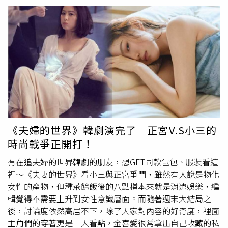
案，展現潮流原創態度。除了將愛情鎖頭套在經典三葉草
logo上外，更以大口袋、吊環點綴為設計增添個性，打造風
格街頭約會Look！鞋款上以愛心變化出獨特的細節圖案，
充滿甜甜的戀愛心情。（圖／adidas Originals）情人節系列
服裝以T恤、連帽T穿搭出街頭時髦情侶Style。（圖／
adidas Originals）Playboy春夏新品「Bunny Poker撲克甜
心」系列，顛覆可愛氣質的少女粉形象，利用擷取品牌經典
風車兔與撲克牌元素，做交織結合設計的新花色，讓粉色多
了份自信率性與童趣。系列推出多款式，從大容量空間設計
的托特包、手提包，到休閒百搭的翻蓋斜背包與超時髦的貝
殼包，翻蓋長夾與證件套應有盡有，約會及各種場合都能擺
《夫婦的世界》韓劇演完了 正宮V.S小三的
搭的包款，都能完美襯托出十足女孩甜美。PLAYBOY經典
時尚戰爭正開打！
的兔子Logo換上優雅粉色設計，是春夏最吸睛的配件單
品。（圖／PLAYBOY TAIWAN）「Bunny Poker撲克甜心」
有在追夫婦的世界韓劇的朋友，想GET同款包包、服裝看這
推出多樣設計包款，是最百搭的系列之一。（圖／
裡～《夫妻的世界》看小三與正宮爭鬥，雖然有人說是物化
PLAYBOY TAIWAN）
女性的產物，但種茶餘飯後的八點檔本來就是消遣娛樂，編
輯覺得不需要上升到女性意識層面。而隨著週末大結局之
後，討論度依然高居不下，除了大家對內容的好奇度，裡面
主角們的穿著更是一大看點，金喜愛很常拿出自己收藏的私