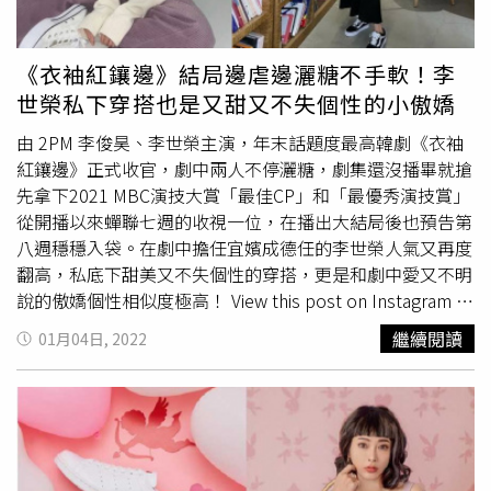
短裙，不只讓腿精Arin的比例直接拉到天花板，還多了點俐
褲，合身版型顯得俐落、而寬鬆設計則多了份優雅鬆弛。包
落都會感，甜而不膩、仙得剛剛好！米色鉤編排釦黑色背心
款上建議選擇皮質公事包，實用又顯質感～（圖／小紅書）
／8,190元，米色鉤編黑色短裙／8,190元（圖／品牌提供）
（圖／小紅書）《難哄》「溫以凡」章若楠穿搭：針織展現
《衣袖紅鑲邊》結局邊虐邊灑糖不手軟！李
“不刻意”美感柔軟針織材質，讓「溫以凡」簡單就能呈現
世榮私下穿搭也是又甜又不失個性的小傲嬌
出“不刻意”的微妙美感。像是黑白條紋衫＋直筒牛仔褲，
簡約卻能很亮眼，上衣肩上的綁帶造型，增添層次感又有一
由 2PM 李俊昊、李世榮主演，年末話題度最高韓劇《衣袖
種法式女人的隨性優雅。（圖／小紅書）而另一套以深色開
紅鑲邊》正式收官，劇中兩人不停灑糖，劇集還沒播畢就搶
襟針織衫疊穿灰色打底，搭配卡其色半身裙，整個人都散發
先拿下2021 MBC演技大賞「最佳CP」和「最優秀演技賞」
著溫暖柔軟的氣息，日常穿也不失精緻感，更適合
約會穿
從開播以來蟬聯七週的收視一位，在播出大結局後也預告第
搭
，讓「溫以凡」看起來更加柔軟可愛。（圖／小紅書）
八週穩穩入袋。在劇中擔任宜嬪成德任的李世榮人氣又再度
《難哄》「溫以凡」章若楠穿搭：oversize針織毛衣＋闊腿
翻高，私底下甜美又不失個性的穿搭，更是和劇中愛又不明
褲在劇中「溫以凡」有非常多穿居家服的場景，而她的首選
說的傲嬌個性相似度極高！ View this post on Instagram A
就是舒適，版型則是選擇寬鬆，讓自己放鬆自在。色彩選擇
post shared by 이세영 (@seyoung_10)以簡約的白搭上帶
繼續閱讀
01月04日, 2022
上，可以偏向柔和、溫暖的色調，營造溫馨舒適的氛圍。
灰色調的霧霾紫，清新又不失個性，材質上也巧妙以針織搭
（圖／小紅書）常見的就是oversize針織毛衣＋闊腿褲，
配同樣帶有柔霧質感的燈芯絨材質寬褲，最後再加上白色的
oversize上衣是打造慵懶風的利器，寬大的版型遮肉顯瘦，
高筒帆布鞋點出復古街頭感，又甜又不失個性。 View this
搭配寬鬆設計的闊腿褲，舒適又顯腿長，居家看書、追劇都
post on Instagram A post shared by 이세영
非常適合。（圖／小紅書）
(@seyoung_10)復古又溫柔感十足的方領剪裁洋裝，柔和
的米色調能很好的帶出氣質，最後不忘小小的叛逆，搭上皮