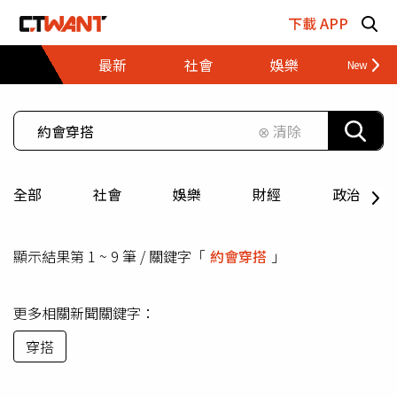
跳至主要內容區塊
下載 APP
最新
社會
娛樂
財經
⊗ 清除
全部
社會
娛樂
財經
政治
顯示結果第 1 ~ 9 筆 / 關鍵字「
約會穿搭
」
更多相關新聞關鍵字：
穿搭