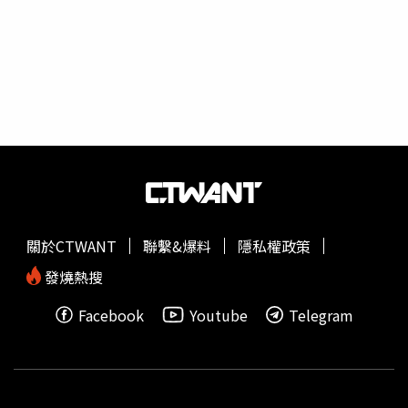
表移動，並在地表洞口周圍等待、徘徊。牠們盼望的不只是
久違的暖陽，更是一年一度與雌蛇交配的機會。
紅邊束帶蛇
形成1團又1團的「交配球」。（Dash Huang 授權提供／李
京昇苗栗傳真）Dash Huang說，雌蛇釋放的費洛蒙令雄蛇
們為之瘋狂，幾10條雄蛇一擁而上的緊貼著雌蛇不放，深怕
被其他競爭者鑽了空子而獨佔先機，因此在地表裂口附近，
形成了一團又一團的交配球(Mating Ball)，也造就了地球上
最大規模的蛇類聚集經典名場景。他提到，自己從還沒出發
到加拿大時就期待著這一刻的到來，統整過往的紀錄得知其
發生的高峰期大概落在5月7日到15日之間，但發生日期與
群聚情形每年都不同，像去年的發生期剛好遇到洪水，因此
關於CTWANT
聯繫&爆料
隱私權政策
沒什麼相關的觀察紀錄。為了確保能見到這盛況，他5月初
提早抵達了曼尼托巴省等待，最終如願以償的見到那衝擊視
發燒熱搜
覺的場面，也在該處待上了兩天去觀察記錄牠們。-內容截
Facebook
Youtube
Telegram
取自Dash Huang 臉書-根據動物百科資料，
紅邊束帶蛇
是無
毒的小蛇，分布於北美，是在加拿大最常見的蛇種，長度約
為1.2公尺以下，主食為昆蟲、蚯蚓和兩棲類，小蛇壽命較
大蛇短，且雄性蛇在經歷了長達半年的冬眠期後，還要等兩
到四周才能進食，這樣一來牠們可以為離開巢穴的雌蛇做好