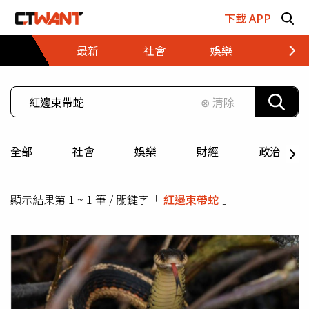
跳至主要內容區塊
下載 APP
最新
社會
娛樂
財經
⊗ 清除
全部
社會
娛樂
財經
政治
顯示結果第 1 ~ 1 筆 / 關鍵字「
紅邊束帶蛇
」