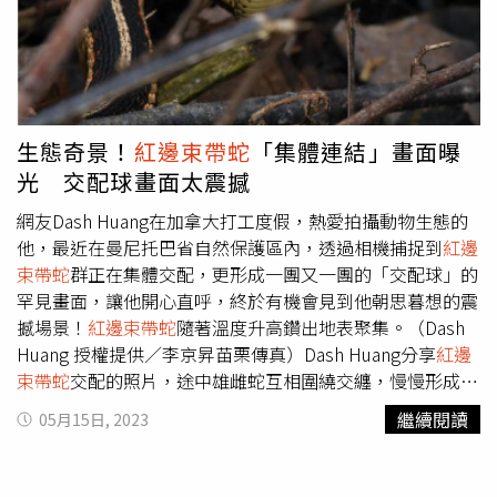
生態奇景！
紅邊束帶蛇
「集體連結」畫面曝
光 交配球畫面太震撼
網友Dash Huang在加拿大打工度假，熱愛拍攝動物生態的
他，最近在曼尼托巴省自然保護區內，透過相機捕捉到
紅邊
束帶蛇
群正在集體交配，更形成一團又一團的「交配球」的
罕見畫面，讓他開心直呼，終於有機會見到他朝思暮想的震
撼場景！
紅邊束帶蛇
隨著溫度升高鑽出地表聚集。（Dash
Huang 授權提供／李京昇苗栗傳真）Dash Huang分享
紅邊
束帶蛇
交配的照片，途中雄雌蛇互相圍繞交纏，慢慢形成一
團一團的交配球。他在臉書發文說，歷經了數個月的冬季嚴
繼續閱讀
05月15日, 2023
寒，總算盼到了加拿大春季的來臨，也終於見到他朝思暮想
的震撼場景。他表示，這個時節，地底石灰岩洞穴深處的
紅
邊束帶蛇
群正從漫長的冬眠中甦醒，成千上萬的雄蛇朝著地