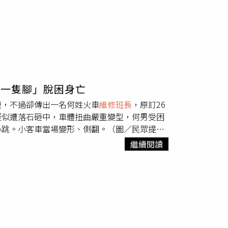
露一隻腳」脫困身亡
復，不過卻傳出一名何姓火車
維修班長
，原訂26
疑似遭落石砸中，車體扭曲嚴重變型，何男受困
心跳。小客車當場變形、側翻。（圖／民眾提
斷何男可能因為路況變化受困，於是駕駛巡邏車
繼續閱讀
一部紅色轎車慘被砸中翻車，大石頭甚至壓在車頂
確認是何男車輛，趕緊通報阿里山消防分隊，消
當場變形、側翻。（圖／民眾提供）另外，林鐵
，颱風天在奮起湖車庫留守，返家途中發生意
阿里山林鐵的火車維修員，雖然林鐵因天候等情
家，不料開車返家時在台18線68K處遭落石
39分向警方報案。目前阿里山林鐵本線嘉義-