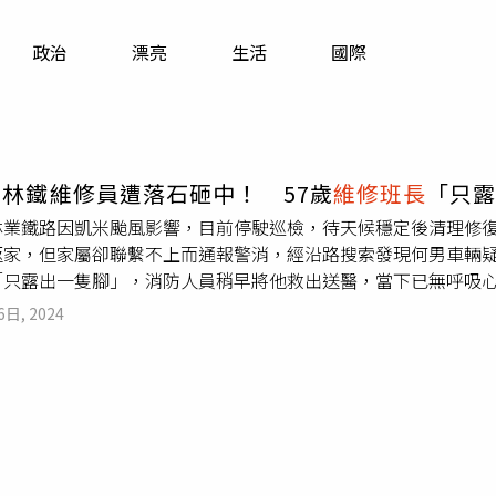
寵物
政治
漂亮
生活
國際
運勢
運動
梅酒
林鐵維修員遭落石砸中！ 57歲
維修班長
「只
林業鐵路因凱米颱風影響，目前停駛巡檢，待天候穩定後清理修
返家，但家屬卻聯繫不上而通報警消，經沿路搜索發現何男車輛
「只露出一隻腳」，消防人員稍早將他救出送醫，當下已無呼吸
據《中天新聞網》和《壹蘋新聞網》報導，員警接獲報案後，判
6日, 2024
8線往回搜尋，2時15分時在69.6公里處赫然見到落石坍方，
致車體變形，當員警走近一看，發現駕駛座「露出一隻腳」，經
到場以機具撐開將何男救出，並送嘉義聖瑪爾定院救治。小客車
處副處長周恆凱也證實這項消息，何男擔任班負責維修林鐵列車
前已派員安撫家屬情緒並提供必要協助。據悉，58歲何姓男子是
，但奮起湖車庫仍舊要有人留守，他結束上午份內工作後準備開車返
家屬因為遲遲未等到何男，包括撥打電話無人回應，於是在下午1時