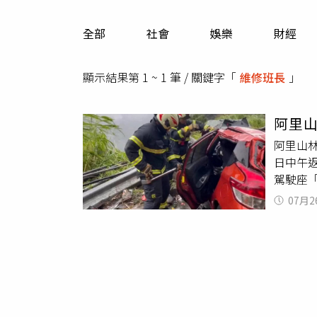
人物
汽車
全部
社會
娛樂
財經
專欄
房產新勢力
顯示結果第 1 ~ 1 筆 / 關鍵字「
維修班長
」
阿里山
阿里山
日中午
駕駛座
供）根
07月2
沿著台1
上，導
防人員
及文資
外，目
況停駛
擊中，