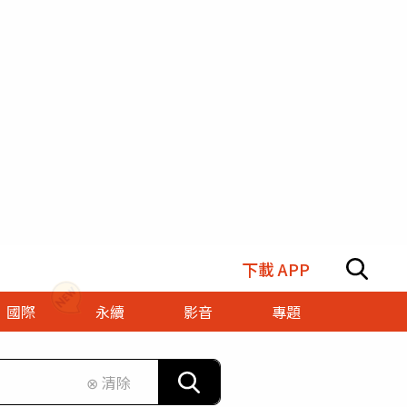
下載 APP
國際
永續
影音
專題
⊗ 清除