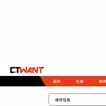
社會首頁
娛樂首頁
財經首頁
政
:::
最新
社會
娛
時事
即時
熱線
:::
直擊
大條
人物
調查
專題
３Ｃ